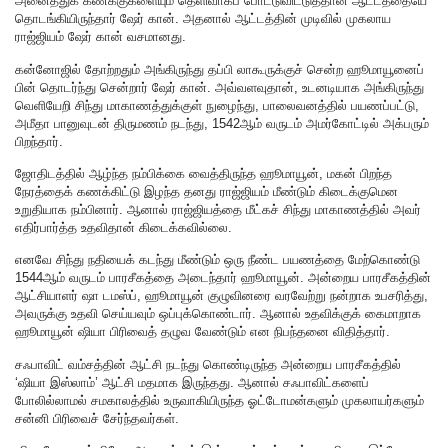
அனைத்துக் கணக்குகளையும் தெளிவாகப் போட்டுவிட்டுத்தான் ஆட்டத்தையே
தொடங்கியிருந்தார் ஷேர் கான். அதனால் ஆட்டத்தின் முடிவில் முகலாய
ராஜ்ஜியம் ஷேர் கான் வசமானது.
கன்னோஜில் தோற்றதும் அங்கிருந்து தப்பி லாகூருக்குச் சென்ற ஹூமாயூனைப்
பின் தொடர்ந்து சென்றார் ஷேர் கான். அவ்வளவுதான், உடனடியாக அங்கிருந்து
வெளியேறி சிந்து மாகாணத்துக்குள் நுழைந்து, பாலைவனத்தில் பயணப்பட்டு,
அமீதா பானுவுடன் திருமணம் நடந்து, 1542ஆம் வருடம் அமர்கோட்டில் அக்பரும்
பிறந்தார்.
ஜோதிடத்தில் ஆழ்ந்த நம்பிக்கை வைத்திருந்த ஹூமாயூன், மகன் பிறந்த
நேரத்தைக் கணக்கிட்டு இழந்த தனது ராஜ்ஜியம் மீண்டும் கிடைக்குமென
உறுதியாக நம்பினார். ஆனால் ராஜ்ஜியத்தை மீட்கச் சிந்து மாகாணத்தில் அவர்
எதிர்பார்த்த உதவிதான் கிடைக்கவில்லை.
எனவே சிந்து நதியைக் கடந்து மீண்டும் ஒரு நீண்ட பயணத்தை மேற்கொண்டு
1544ஆம் வருடம் பாரசீகத்தை அடைந்தார் ஹூமாயூன். அன்றைய பாரசீகத்தின்
ஆட்சியாளர் ஷா டமஸ்ப், ஹூமாயூன் குழுவினரை வரவேற்று நன்றாக உபசரித்து,
அவருக்கு உதவி செய்யவும் ஒப்புக்கொண்டார். ஆனால் உதவிக்குக் கைமாறாக
ஹூமாயூன் ஷியா பிரிவைத் தழுவ வேண்டும் என நிபந்தனை விதித்தார்.
சஃபாவிட் வம்சத்தின் ஆட்சி நடந்து கொண்டிருந்த அன்றைய பாரசீகத்தில்
‘ஷியா இஸ்லாம்’ ஆட்சி மதமாக இருந்தது. ஆனால் சஃபாவிட்களைப்
போலில்லாமல் சமகாலத்தில் உருவாகியிருந்த ஓட்டோமன்களும் முகலாயர்களும்
சன்னி பிரிவைச் சேர்ந்தவர்கள்.