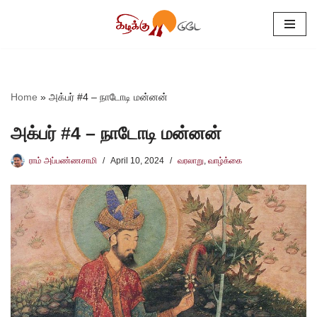
Skip
to
content
Home
»
அக்பர் #4 – நாடோடி மன்னன்
அக்பர் #4 – நாடோடி மன்னன்
ராம் அப்பண்ணசாமி
April 10, 2024
வரலாறு
,
வாழ்க்கை