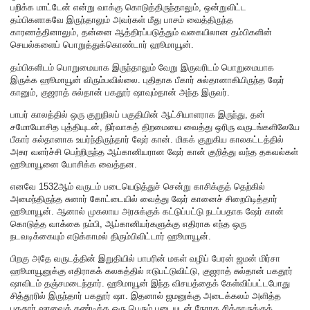
பறிக்க மாட்டேன் என்று வாக்கு கொடுத்திருந்தாலும், ஒன்றுவிட்ட
தம்பிகளாகவே இருந்தாலும் அவர்கள் மீது பாசம் வைத்திருந்த
காரணத்தினாலும், தன்னை ஆத்திரப்படுத்தும் வகையிலான தம்பிகளின்
செயல்களைப் பொறுத்துக்கொண்டார் ஹூமாயூன்.
தம்பிகளிடம் பொறுமையாக இருந்தாலும் வேறு இருவரிடம் பொறுமையாக
இருக்க ஹூமாயூன் விரும்பவில்லை. புதிதாக பீகார் சுல்தானாகியிருந்த ஷேர்
கானும், குஜராத் சுல்தான் பகதூர் ஷாவும்தான் அந்த இருவர்.
பாபர் காலத்தில் ஒரு குறுநிலப் பகுதியின் ஆட்சியாளராக இருந்து, தன்
சமோயோசித புத்தியுடன், நிர்வாகத் திறமையை வைத்து ஒரிரு வருடங்களிலேயே
பீகார் சுல்தானாக உயர்ந்திருந்தார் ஷேர் கான். மிகக் குறுகிய காலகட்டத்தில்
அசுர வளர்ச்சி பெற்றிருந்த ஆப்கானியரான ஷேர் கான் குறித்து வந்த தகவல்கள்
ஹூமாயூனை யோசிக்க வைத்தன.
எனவே 1532ஆம் வருடம் படையெடுத்துச் சென்று காசிக்குத் தெற்கில்
அமைந்திருந்த சுனார் கோட்டையில் வைத்து ஷேர் கானைச் சிறைபிடித்தார்
ஹூமாயூன். ஆனால் முகலாய அரசுக்குக் கட்டுப்பட்டு நடப்பதாக ஷேர் கான்
கொடுத்த வாக்கை நம்பி, ஆப்கானியர்களுக்கு எதிராக எந்த ஒரு
நடவடிக்கையும் எடுக்காமல் திரும்பிவிட்டார் ஹூமாயூன்.
பிறகு அதே வருடத்தின் இறுதியில் பாபரின் மகள் வழிப் பேரன் ஜமன் மிர்சா
ஹூமாயூனுக்கு எதிராகக் கலகத்தில் ஈடுபட்டுவிட்டு, குஜராத் சுல்தான் பகதூர்
ஷாவிடம் தஞ்சமடைந்தார். ஹூமாயூன் இந்த விசயத்தைக் கேள்விப்பட்டபோது
சித்தூரில் இருந்தார் பகதூர் ஷா. இதனால் ஜமனுக்கு அடைக்கலம் அளித்த
பகதூர் ஷாவைத் தண்டிக்க ஒரு பெரும் படையுடன் நேராக சித்தூருக்குக்