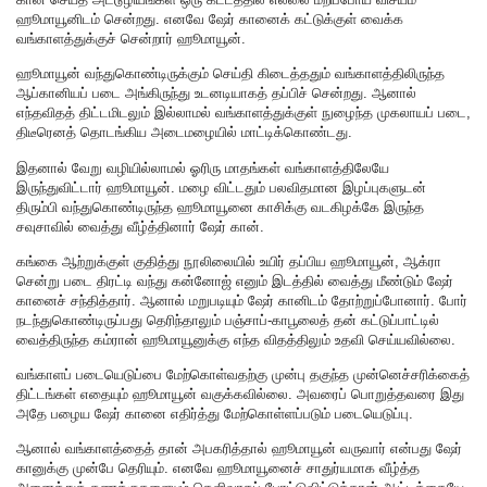
ஹூமாயூனிடம் சென்றது. எனவே ஷேர் கானைக் கட்டுக்குள் வைக்க
வங்காளத்துக்குச் சென்றார் ஹூமாயூன்.
ஹூமாயூன் வந்துகொண்டிருக்கும் செய்தி கிடைத்ததும் வங்காளத்திலிருந்த
ஆப்கானியப் படை அங்கிருந்து உடனடியாகத் தப்பிச் சென்றது. ஆனால்
எந்தவிதத் திட்டமிடலும் இல்லாமல் வங்காளத்துக்குள் நுழைந்த முகலாயப் படை,
திடீரெனத் தொடங்கிய அடைமழையில் மாட்டிக்கொண்டது.
இதனால் வேறு வழியில்லாமல் ஓரிரு மாதங்கள் வங்காளத்திலேயே
இருந்துவிட்டார் ஹூமாயூன். மழை விட்டதும் பலவிதமான இழப்புகளுடன்
திரும்பி வந்துகொண்டிருந்த ஹூமாயூனை காசிக்கு வடகிழக்கே இருந்த
சவுசாவில் வைத்து வீழ்த்தினார் ஷேர் கான்.
கங்கை ஆற்றுக்குள் குதித்து நூலிலையில் உயிர் தப்பிய ஹூமாயூன், ஆக்ரா
சென்று படை திரட்டி வந்து கன்னோஜ் எனும் இடத்தில் வைத்து மீண்டும் ஷேர்
கானைச் சந்தித்தார். ஆனால் மறுபடியும் ஷேர் கானிடம் தோற்றுப்போனார். போர்
நடந்துகொண்டிருப்பது தெரிந்தாலும் பஞ்சாப்-காபூலைத் தன் கட்டுப்பாட்டில்
வைத்திருந்த கம்ரான் ஹூமாயூனுக்கு எந்த விதத்திலும் உதவி செய்யவில்லை.
வங்காளப் படையெடுப்பை மேற்கொள்வதற்கு முன்பு தகுந்த முன்னெச்சரிக்கைத்
திட்டங்கள் எதையும் ஹூமாயூன் வகுக்கவில்லை. அவரைப் பொறுத்தவரை இது
அதே பழைய ஷேர் கானை எதிர்த்து மேற்கொள்ளப்படும் படையெடுப்பு.
ஆனால் வங்காளத்தைத் தான் அபகரித்தால் ஹூமாயூன் வருவார் என்பது ஷேர்
கானுக்கு முன்பே தெரியும். எனவே ஹூமாயூனைச் சாதுர்யமாக வீழ்த்த