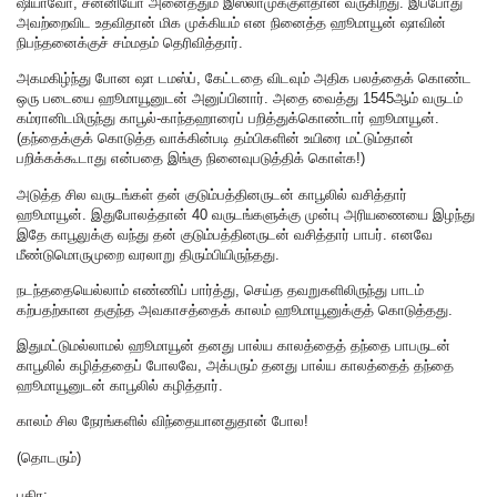
ஷியாவோ, சன்னியோ அனைத்தும் இஸ்லாமுக்குள்தான் வருகிறது. இப்போது
அவற்றைவிட உதவிதான் மிக முக்கியம் என நினைத்த ஹூமாயூன் ஷாவின்
நிபந்தனைக்குச் சம்மதம் தெரிவித்தார்.
அகமகிழ்ந்து போன ஷா டமஸ்ப், கேட்டதை விடவும் அதிக பலத்தைக் கொண்ட
ஒரு படையை ஹூமாயூனுடன் அனுப்பினார். அதை வைத்து 1545ஆம் வருடம்
கம்ரானிடமிருந்து காபூல்-காந்தஹாரைப் பறித்துக்கொண்டார் ஹூமாயூன்.
(தந்தைக்குக் கொடுத்த வாக்கின்படி தம்பிகளின் உயிரை மட்டும்தான்
பறிக்கக்கூடாது என்பதை இங்கு நினைவுபடுத்திக் கொள்க!)
அடுத்த சில வருடங்கள் தன் குடும்பத்தினருடன் காபூலில் வசித்தார்
ஹூமாயூன். இதுபோலத்தான் 40 வருடங்களுக்கு முன்பு அரியணையை இழந்து
இதே காபூலுக்கு வந்து தன் குடும்பத்தினருடன் வசித்தார் பாபர். எனவே
மீண்டுமொருமுறை வரலாறு திரும்பியிருந்தது.
நடந்ததையெல்லாம் எண்ணிப் பார்த்து, செய்த தவறுகளிலிருந்து பாடம்
கற்பதற்கான தகுந்த அவகாசத்தைக் காலம் ஹூமாயூனுக்குத் கொடுத்தது.
இதுமட்டுமல்லாமல் ஹூமாயூன் தனது பால்ய காலத்தைத் தந்தை பாபருடன்
காபூலில் கழித்ததைப் போலவே, அக்பரும் தனது பால்ய காலத்தைத் தந்தை
ஹூமாயூனுடன் காபூலில் கழித்தார்.
காலம் சில நேரங்களில் விந்தையானதுதான் போல!
(தொடரும்)
பகிர: