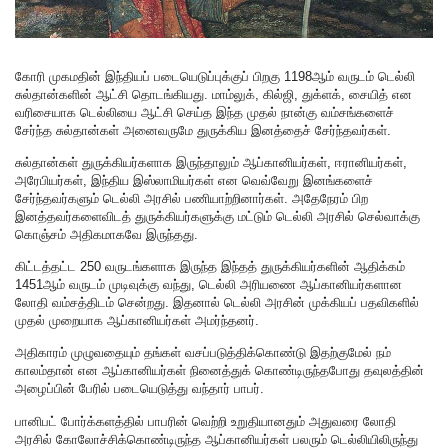
கோரி முகமதின் இந்தியப் படையெடுப்புக்குப் பிறகு 1198ஆம் வருடம் டெல்லி
சுல்தான்களின் ஆட்சி தொடங்கியது. மாம்லுக், கில்ஜி, துக்ளக், சையித் என
வரிசையாக டெல்லியை ஆட்சி செய்த இந்த முதல் நான்கு வம்சங்களைச்
சேர்ந்த சுல்தான்கள் அனைவருமே துருக்கிய இனத்தைச் சேர்ந்தவர்கள்.
சுல்தான்கள் துருக்கியர்களாக இருந்தாலும் ஆப்கானியர்கள், ஈரானியர்கள்,
அரேபியர்கள், இந்திய இஸ்லாமியர்கள் என வெவ்வேறு இனங்களைச்
சேர்ந்தவர்களும் டெல்லி அரசில் பணியாற்றினார்கள். அதேநேரம் பிற
இனத்தவர்களைவிடத் துருக்கியர்களுக்கு மட்டும் டெல்லி அரசில் செல்வாக்கு
கொஞ்சம் அதிகமாகவே இருந்தது.
கிட்டத்தட்ட 250 வருடங்களாக இருந்த இந்தத் துருக்கியர்களின் ஆதிக்கம்
1451ஆம் வருடம் முடிவுக்கு வந்து, டெல்லி அரியணை ஆப்கானியர்களான
லோதி வம்சத்திடம் சென்றது. இதனால் டெல்லி அரசின் முக்கியப் பதவிகளில்
முதல் முறையாக ஆப்கானியர்கள் அமர்ந்தனர்.
அதிகாரம் முழுவதையும் தங்கள் வசப்படுத்திக்கொண்டு இதற்குமேல் நம்
காலம்தான் என ஆப்கானியர்கள் நினைத்துக் கொண்டிருந்தபோது தவுலத்தின்
அழைப்பின் பேரில் படையெடுத்து வந்தார் பாபர்.
பானிபட் போர்க்களத்தில் பாபரின் வெற்றி உறுதியானதும் அதுவரை லோதி
அரசில் கோலோச்சிக்கொண்டிருந்த ஆப்கானியர்கள் பலரும் டெல்லியிலிருந்து