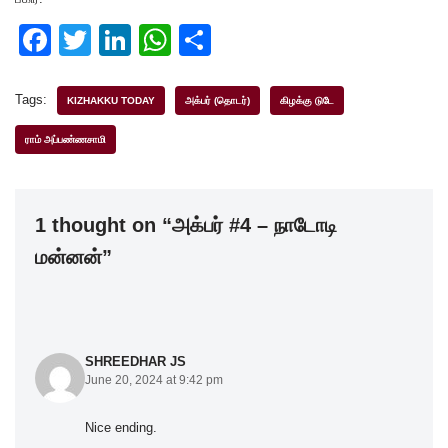
F
T
Li
W
S
a
wi
n
h
h
c
tt
k
at
ar
Tags:
KIZHAKKU TODAY
அக்பர் (தொடர்)
கிழக்கு டுடே
e
er
e
s
e
ராம் அப்பண்ணசாமி
b
dI
A
o
n
p
1 thought on “அக்பர் #4 – நாடோடி
o
p
மன்னன்”
k
SHREEDHAR JS
June 20, 2024 at 9:42 pm
Nice ending.