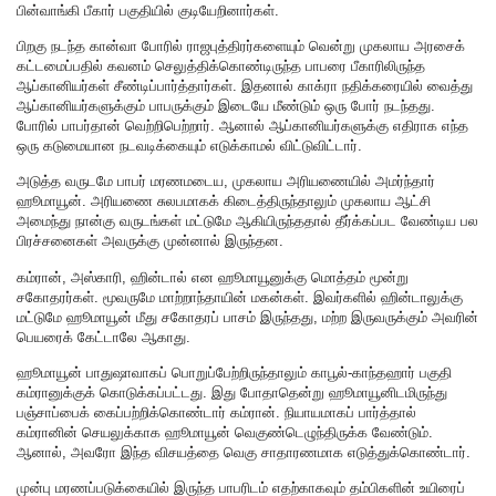
பின்வாங்கி பீகார் பகுதியில் குடியேறினார்கள்.
பிறகு நடந்த கான்வா போரில் ராஜபுத்திரர்களையும் வென்று முகலாய அரசைக்
கட்டமைப்பதில் கவனம் செலுத்திக்கொண்டிருந்த பாபரை பீகாரிலிருந்த
ஆப்கானியர்கள் சீண்டிப்பார்த்தார்கள். இதனால் காக்ரா நதிக்கரையில் வைத்து
ஆப்கானியர்களுக்கும் பாபருக்கும் இடையே மீண்டும் ஒரு போர் நடந்தது.
போரில் பாபர்தான் வெற்றிபெற்றார். ஆனால் ஆப்கானியர்களுக்கு எதிராக எந்த
ஒரு கடுமையான நடவடிக்கையும் எடுக்காமல் விட்டுவிட்டார்.
அடுத்த வருடமே பாபர் மரணமடைய, முகலாய அரியணையில் அமர்ந்தார்
ஹூமாயூன். அரியணை சுலபமாகக் கிடைத்திருந்தாலும் முகலாய ஆட்சி
அமைந்து நான்கு வருடங்கள் மட்டுமே ஆகியிருந்ததால் தீர்க்கப்பட வேண்டிய பல
பிரச்சனைகள் அவருக்கு முன்னால் இருந்தன.
கம்ரான், அஸ்காரி, ஹின்டால் என ஹூமாயூனுக்கு மொத்தம் மூன்று
சகோதரர்கள். மூவருமே மாற்றாந்தாயின் மகன்கள். இவர்களில் ஹின்டாலுக்கு
மட்டுமே ஹூமாயூன் மீது சகோதரப் பாசம் இருந்தது, மற்ற இருவருக்கும் அவரின்
பெயரைக் கேட்டாலே ஆகாது.
ஹூமாயூன் பாதுஷாவாகப் பொறுப்பேற்றிருந்தாலும் காபூல்-காந்தஹார் பகுதி
கம்ரானுக்குக் கொடுக்கப்பட்டது. இது போதாதென்று ஹூமாயூனிடமிருந்து
பஞ்சாப்பைக் கைப்பற்றிக்கொண்டார் கம்ரான். நியாயமாகப் பார்த்தால்
கம்ரானின் செயலுக்காக ஹூமாயூன் வெகுண்டெழுந்திருக்க வேண்டும்.
ஆனால், அவரோ இந்த விசயத்தை வெகு சாதாரணமாக எடுத்துக்கொண்டார்.
முன்பு மரணப்படுக்கையில் இருந்த பாபரிடம் எதற்காகவும் தம்பிகளின் உயிரைப்