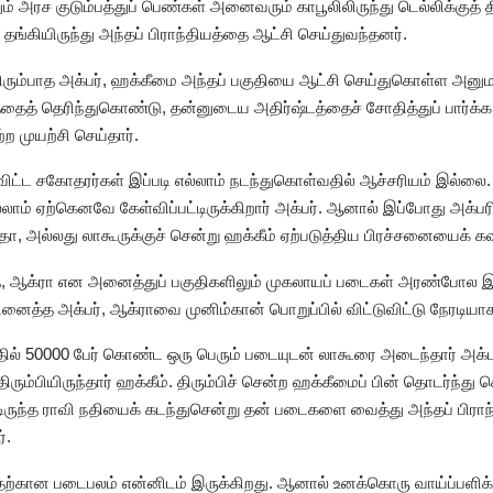
ம் அரச குடும்பத்துப் பெண்கள் அனைவரும் காபூலிலிருந்து டெல்லிக்குத் தி
தங்கியிருந்து அந்தப் பிராந்தியத்தை ஆட்சி செய்துவந்தனர்.
ிரும்பாத அக்பர், ஹக்கீமை அந்தப் பகுதியை ஆட்சி செய்துகொள்ள அனும
தைத் தெரிந்துகொண்டு, தன்னுடைய அதிர்ஷ்டத்தைச் சோதித்துப் பார்க்க 
்ற முயற்சி செய்தார்.
ிட்ட சகோதரர்கள் இப்படி எல்லாம் நடந்துகொள்வதில் ஆச்சரியம் இல்லை
ாம் ஏற்கெனவே கேள்விப்பட்டிருக்கிறார் அக்பர். ஆனால் இப்போது அக்
தா, அல்லது லாகூருக்குச் சென்று ஹக்கீம் ஏற்படுத்திய பிரச்சனையைக் கவ
ாத், ஆக்ரா என அனைத்துப் பகுதிகளிலும் முகலாயப் படைகள் அரண்போல இ
ினைத்த அக்பர், ஆக்ராவை முனிம்கான் பொறுப்பில் விட்டுவிட்டு நேரடியாக 
்தில் 50000 பேர் கொண்ட ஒரு பெரும் படையுடன் லாகூரை அடைந்தார் அக்
திரும்பியிருந்தார் ஹக்கீம். திரும்பிச் சென்ற ஹக்கீமைப் பின் தொடர்ந்து 
்டிருந்த ராவி நதியைக் கடந்துசென்று தன் படைகளை வைத்து அந்தப் பிரா
்.
ப்பதற்கான படைபலம் என்னிடம் இருக்கிறது. ஆனால் உனக்கொரு வாய்ப்பள