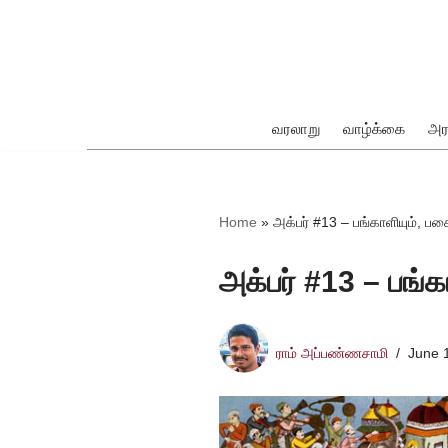
Skip
to
content
வரலாறு
வாழ்க்கை
அர
ok
Home
»
அக்பர் #13 – பங்காளியும், ப
அக்பர் #13 – பங்
pp
ராம் அப்பண்ணசாமி
June 