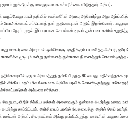
மூலம் ஹக்கீமுக்கு மறைமுகமாக எச்சரிக்கை விடுத்தார் அக்பர்.
்பி வரும்போது ராவி நதியில் தண்ணீரின் அளவு அதிகரித்து அது ஆர்ப்பரித
கம் யோசிக்காமல் சட்டெனத் தன் குதிரையுடன் அதில் இறங்கினார். பாது
கிளம்பிய நேரம் முதல் இப்படியான செயல்கள் மூலம் தன் படைகளின் உறுதி
.
இப்போது லாகூர் என அசராமல் ஒவ்வொரு பகுதிக்கும் பயணித்த அக்பர், ஒரே
மாளிக்க முடியும் என்று தன்னைத் துச்சமாக நினைத்துக் கொண்டிருந்த
் நதிக்கரையில் குடில் அமைத்துத் தங்கியிருந்த 90 வயது மதிக்கத்தக்க ம
டத்தில் சீக்கிய மதம் மிக வேகமாக அங்கே பரவிக் கொண்டிருந்தது. சகோதர
க்கோட்பாடுகள் அக்பரை ஈர்த்தன.
 வேறுபாடின்றிச் சீக்கிய மக்கள் அனைவரும் ஒன்றாக அமர்ந்து உணவு உண
ர்ந்து சாப்பிட்டார். அரிசியைப் பாலில் வேகவைத்து அதில் நெய் ஊற்ற
உண்டார் அக்பர். சில நாட்கள் அங்கு தங்கியிருந்து லாகூரின் பாதுகாப்பைப்