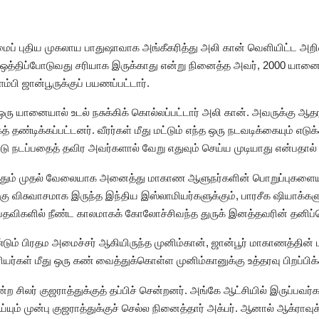
் புதிய முகலாய பாதுஷாவாக அங்கீகரித்து அலி கான் வெளியிட்ட அறிவிப்ப
ை ஒத்திப்போடுவது சரியாக இருக்காது என்று நினைத்த அவர், 2000 ய
்பி ஜான்பூருக்குப் பயணப்பட்டார்.
் ஒரு யானையால் உடல் நசுக்கிக் கொல்லப்பட்டார் அலி கான். அவருக்கு 
டிக்கப்பட்டனர். வீரர்கள் மீது மட்டும் எந்த ஒரு நடவடிக்கையும் எடுக்கா
டு நடப்பதைத் தவிர அவர்களால் வேறு எதுவும் செய்ய முடியாது என்பதால்
்பியதும் முதல் வேலையாக அனைத்து மாகாண ஆளுநர்களின் பொறுப்புகளையும் 
கு விசுவாசமாக இருந்த இந்திய இஸ்லாமியர்களுக்கும், பாரசீக ஷியாக்களு
தவிகளில் நீண்ட காலமாகக் கோலோச்சிவந்த துருக் இனத்தவரின் தனிப்பெர
ண்டும் பிரதம அமைச்சர் ஆகியிருந்த முனிம்கான், ஜான்பூர் மாகாணத்தின் 
ியர்கள் மீது ஒரு கண் வைத்துக்கொள்ள முனிம்கானுக்கு உத்தரவு பிறப்பிக்
ின்ற சிலர் குஜராத்துக்குத் தப்பிச் சென்றனர். அங்கே ஆட்சியில் இருப்பவ
்யும் முன்பு குஜராத்துக்குச் செல்ல நினைத்தார் அக்பர். ஆனால் ஆக்ராவுக்