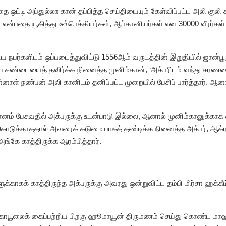
ஒட்டி அப்துல்லா கான் தப்பித்த செய்தியையும் கேள்விப்பட்ட அலி குலி 
ும் என்பதை யூகித்து உஸ்பெக்கியர்கள், ஆப்கானியர்கள் என 30000 வீரர
ய நபர்களிடம் ஒப்படைத்துவிட்டு 1556ஆம் வருடத்தின் இறுதியில் ஜான்பூருக
யே சண்டையைத் தவிர்க்க நினைத்த முனிம்கான், ‘அக்பரிடம் வந்து சரண
்னாள் நண்பன் அலி கானிடம் தனிப்பட்ட முறையில் பேசிப் பார்த்தார். ஆன
தானம் பேசுவதில் அக்பருக்கு உடன்பாடு இல்லை, ஆனால் முனிம்கானுக்காக 
ு கொடுக்காததால் அவரைக் கடுமையாகத் தண்டிக்க நினைத்த அக்பர், ஆக்
ங்கே காத்திருக்க ஆரம்பித்தார்.
க்காகக் காத்திருந்த அக்பருக்கு அவரது ஒன்றுவிட்ட தம்பி மிர்சா ஹக்கீ
 காபூலைக் கைப்பற்றிய பிறகு ஹூமாயூன் திருமணம் செய்து கொண்ட மாஹ் 