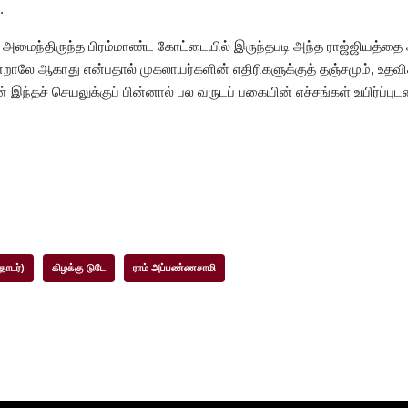
.
து அமைந்திருந்த பிரம்மாண்ட கோட்டையில் இருந்தபடி அந்த ராஜ்ஜியத்தை
்றாலே ஆகாது என்பதால் முகலாயர்களின் எதிரிகளுக்குத் தஞ்சமும், உதவ
 இந்தச் செயலுக்குப் பின்னால் பல வருடப் பகையின் எச்சங்கள் உயிர்ப்புட
தொடர்)
கிழக்கு டுடே
ராம் அப்பண்ணசாமி