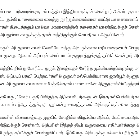
 படை பரிவாரங்களுடன் மத்திய இந்தியாவுக்குச் சென்றார் அக்பர். குவாலி
்பட்ட கும்கி யானைகளை வைத்து நூற்றுக்கணக்கான காட்டு யானைகளைப் பிட
் கிடைத்ததும் மால்வா மாகாணத்தின் தலைநகர் மாண்டுவுக்குச் சென்ற
்துல்லா கானுக்குத் தான் வந்திருக்கும் செய்தியை அனுப்பினார்.
ைத்ததும் அப்துல்லா கான் வெளியே வந்து அவருக்கான மரியாதையைச் செலு
முறை. ஆனால் அப்படிச் செய்யாமல் குஜராத்துக்குத் தப்பிச் சென்றார் அப
த்தில் நின்று போரிட்ட துருக் இனத்தைச் சேர்ந்த முக்கியஸ்தர்களுக்கு
். அப்படிப் பதவி பெற்றவர்களில் ஒருவர் உஸ்பெக்கியரான ஜான்பூர் ஆளு
 அப்துல்லா கானைச் சமீபத்தில்தான் மால்வாவின் ஆளுநராக்கியிருந்தார்
தபோது, ‘பீகார் பகுதியிலிருந்த ஆப்கானியர்களுடன் இந்த உஸ்பெக்கியர்
வாசம் சந்தேகத்துக்குரியது’ என்ற உளவுத்தகவல் அக்பருக்குக் கிடைத்தத
கானின் விசுவாசத்தை முதலில் சோதிக்க விரும்பிய அக்பர், வேட்டையாடு
ண்டுவுக்குச் சென்றார். அக்பரின் இந்தத் திடீர் வருகையை எதிர்பார்க்காத 
ந்து தப்பித்துச் சென்றுவிட்டார். இப்போது அக்பருக்கு எல்லாம் புரிந்த