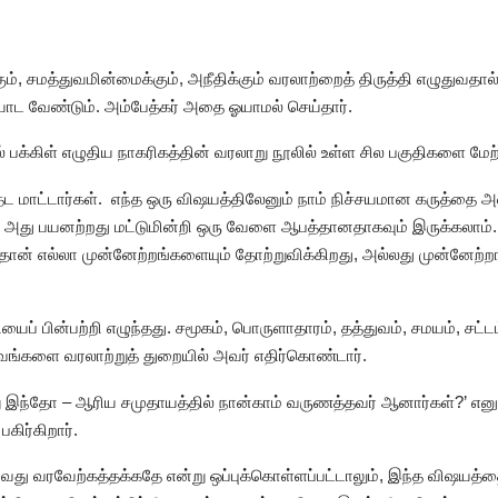
, சமத்துவமின்மைக்கும், அநீதிக்கும் வரலாற்றைத் திருத்தி எழுதுவதால்
ாட வேண்டும். அம்பேத்கர் அதை ஓயாமல் செய்தார்.
ூலில் பக்கிள் எழுதிய நாகரிகத்தின் வரலாறு நூலில் உள்ள சில பகுதிகளை மே
ாட்டார்கள். ‌ எந்த ஒரு விஷயத்திலேனும் நாம் நிச்சயமான கருத்தை அட
அது பயனற்றது மட்டுமின்றி ஒரு வேளை ஆபத்தானதாகவும் இருக்கலாம். ஐய
ான் எல்லா முன்னேற்றங்களையும் தோற்றுவிக்கிறது, அல்லது முன்னேற்றங
ியைப் பின்பற்றி எழுந்தது. சமூகம், பொருளாதாரம், தத்துவம், சமயம், சட
ங்களை வரலாற்றுத் துறையில் அவர் எதிர்கொண்டார்.
று இந்தோ – ஆரிய சமுதாயத்தில் நான்காம் வருணத்தவர் ஆனார்கள்?’ எனும
கிர்கிறார்.
ாய்வது வரவேற்கத்தக்கதே என்று ஒப்புக்கொள்ளப்பட்டாலும், இந்த விஷயத