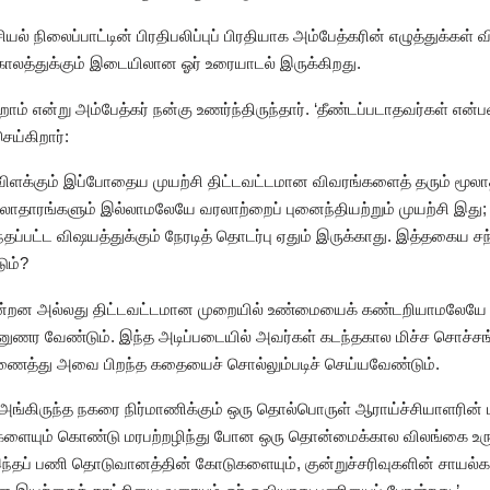
 நிலைப்பாட்டின் பிரதிபலிப்புப் பிரதியாக அம்பேத்கரின் எழுத்துக்கள் 
 காலத்துக்கும் இடையிலான ஓர் உரையாடல் இருக்கிறது.
 என்று அம்பேத்கர் நன்கு உணர்ந்திருந்தார். ‘தீண்டப்படாதவர்கள் என்பவர
ய்கிறார்:
 விளக்கும் இப்போதைய முயற்சி திட்டவட்டமான விவரங்களைத் தரும் மூலா
ாதாரங்களும் இல்லாமலேயே வரலாற்றைப் புனைந்தியற்றும் முயற்சி இது; 
்தப்பட்ட விஷயத்துக்கும் நேரடித் தொடர்பு ஏதும் இருக்காது. இத்தகைய ச
ும்?
ின்றன அல்லது திட்டவட்டமான முறையில் உண்மையைக் கண்டறியாமலேய
னுணர வேண்டும். இந்த அடிப்படையில் அவர்கள் கடந்தகால மிச்ச சொச்ச
ணைத்து அவை பிறந்த கதையைச் சொல்லும்படிச் செய்யவேண்டும்.
ு அங்கிருந்த நகரை நிர்மாணிக்கும் ஒரு தொல்பொருள் ஆராய்ச்சியாளரின
 பற்களையும் கொண்டு மரபற்றழிந்து போன ஒரு தொன்மைக்கால விலங்கை உரு
தப் பணி தொடுவானத்தின் கோடுகளையும், குன்றுச்சரிவுகளின் சாயல்கள