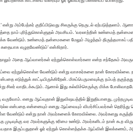
மான இயற்கைக் காட்சியை வரையும் ஓர் ஓவியரது பணியைப் போன்றது.’
’ என்று அம்பேத்கர் குறிப்பிடுவது சிலருக்கு நெருடல் ஏற்படுத்தலாம்‌. ஆனா
கத்தை நாம் புரிந்துகொள்ளுதல் அவசியம். ‘வரலாற்றின் உண்மைத் தன்மைய
க வேண்டும். உண்மைத் தன்மைகளை மேலும் அழுத்தம் திருத்தமாகப் பதிவ
ையாக எழுதவேண்டும்’ என்கிறார்.
ந்தாலும் அதை ஆய்வாளர்கள் ஏற்றுக்கொள்வார்களா என்ற சந்தேகம் அவரு
ஆய்வை ஏற்றுக்கொள்ள வேண்டும் என்று வாசகர்களை நான் கோரவில்லை. நா
என்பதை எடுத்துக் காட்டியிருக்கிறேன். மிகப்பெருமளவுக்கு நம்பத் தகுந்த
்று சிலர் வாதிடக்கூடும். ஆனால் இது கல்விச்செருக்கு மிக்க போலிவாத
கு வருவோம். எனது ஆய்வுதான் இதுவிஷயத்தில் இறுதியானது, முற்றமுட
அல்ல என்பதை என்னையும் எனது ஆய்வையும் விமர்சிப்பவர்கள் தெரிந்த
்ள வேண்டும் என்று நான் அவர்களைக் கோரவில்லை. அவர்களது கருத்தின்
 முடிவுக்கு வர அவர்களுக்கு உரிமை உண்டு. அவர்களிடம் நான் கூற விரும
்கூடியதாக இருப்பதுதான் ஓர் ஏற்றுக் கொள்ளத்தக்க ஆய்வின் இலக்கணம், 