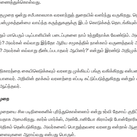
 இணைத்துக்கொள்வது.
ை ஒன்று சமீபகாலமாக வரலாற்றுத் துறையில் வளர்ந்து வருகிறது. த
ந்த பன்முகத்தன்மை வாய்ந்த கருத்துகளுக்கு இடம் கொடுக்கத் தொடங்கியுள
ும் மாபெரும் படிப்பாளியின் படைப்புகளை நாம் உற்றுநோக்க வேண்டும். அ
ார்? அவர்கள் எவ்வாறு இந்தோ ஆரிய சமூகத்தில் நான்காம் வருணத்தவர் ஆ
ர்? அவர்கள் எவ்வாறு தீண்டப்படாதவர் ஆயினர்?’ என்றும் இரண்டு அதிமு
காரத்தை கையிலெடுக்கவும் வரலாறு முக்கியப் பங்கு வகிக்கிறது என்ப
ானவர். அறிவின் தாக்கம் வரலாற்றை எப்படி கட்டுப்படுத்துகிறது என்றும்
 ஆய்ந்தவர்.
ுமுறை
றையை சில படிநிலைகளில் புரிந்துகொள்ளலாம் என்று உர்வி தேசாய் குறிப்ப
புவதாக அமைகிறது. கார்ல் மார்க்ஸ், அண்டோனியோ கிராம்ஷி போன்றோரின்
ிகம் தென்படுகிறது. அவர்களைப் பொறுத்தவரை வரலாறு என்றால் ஆளும் 
 விளைவுகளை ஆராய்வது என்பது பொருள்.