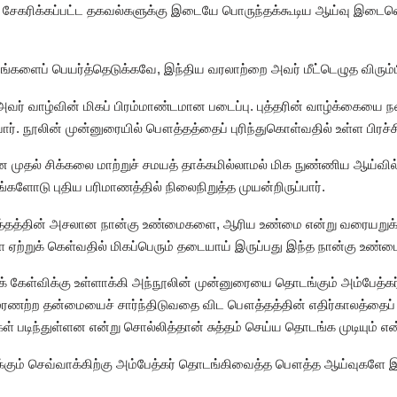
ம் சேகரிக்கப்பட்ட தகவல்களுக்கு இடையே பொருந்தக்கூடிய ஆய்வு இடைவெள
்களைப் பெயர்த்தெடுக்கவே, இந்திய வரலாற்றை அவர் மீட்டெழுத விரும்ப
ல் அவர் வாழ்வின் மிகப் பிரம்மாண்டமான படைப்பு. புத்தரின் வாழ்க்கையை
பார். நூலின் முன்னுரையில் பௌத்தத்தைப் புரிந்துகொள்வதில் உள்ள பிரச்
ான முதல் சிக்கலை மாற்றுச் சமயத் தாக்கமில்லாமல் மிக நுண்ணிய ஆய்வில் 
டு புதிய பரிமாணத்தில் நிலைநிறுத்த முயன்றிருப்பார்.
த்தத்தின் அசலான நான்கு உண்மைகளை, ஆரிய உண்மை என்று வரையறுக்க
றுக் கெள்வதில் மிகப்பெரும் தடையாய் இருப்பது இந்த நான்கு உண்மை
கேள்விக்கு உள்ளாக்கி அந்நூலின் முன்னுரையை தொடங்கும் அம்பேத்கர்,
ற்ற தன்மையைச் சார்ந்திடுவதை விட பௌத்தத்தின் எதிர்காலத்தைப் ப
கள் படிந்துள்ளன என்று சொல்லித்தான் சுத்தம் செய்ய தொடங்க முடியும் எ
ுக்கும் செவ்வாக்கிற்கு அம்பேத்கர் தொடங்கிவைத்த பௌத்த ஆய்வுக