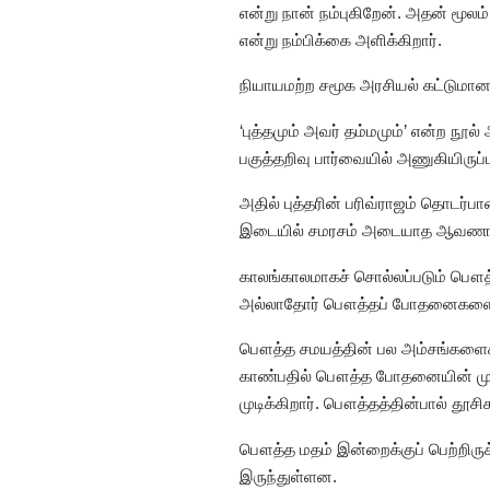
என்று நான் நம்புகிறேன். அதன் மூல
என்று நம்பிக்கை அளிக்கிறார்.
நியாயமற்ற சமூக அரசியல் கட்டுமானங
‘புத்தமும் அவர் தம்மமும்’ என்ற நூ
பகுத்தறிவு பார்வையில் அணுகியிருப்
அதில் புத்தரின் பரிவ்ராஜம் தொடர்ப
இடையில் சமரசம் அடையாத ஆவணங்களோ
காலங்காலமாகச் சொல்லப்படும் பௌ
அல்லாதோர் பௌத்தப் போதனைகளை ஏற்
பௌத்த சமயத்தின் பல அம்சங்களைக் 
காண்பதில் பௌத்த போதனையின் முரண
முடிக்கிறார். பௌத்தத்தின்பால் தூசி
பௌத்த மதம் இன்றைக்குப் பெற்றிர
இருந்துள்ளன.