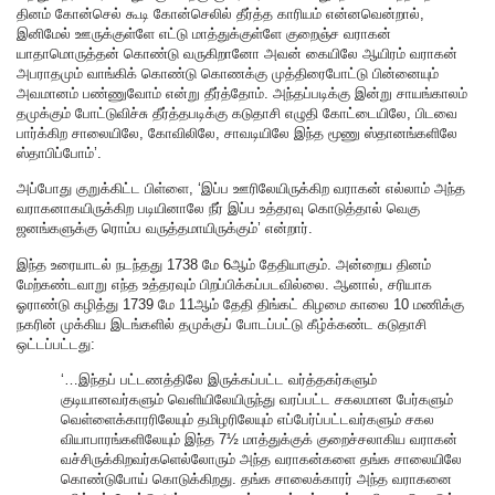
தினம் கோன்செல் கூடி கோன்செலில் தீர்த்த காரியம் என்னவென்றால்,
இனிமேல் ஊருக்குள்ளே எட்டு மாத்துக்குள்ளே குறைஞ்ச வராகன்
யாதாமொருத்தன் கொண்டு வருகிறானோ அவன் கையிலே ஆயிரம் வராகன்
அபராதமும் வாங்கிக் கொண்டு கொணக்கு முத்திரைபோட்டு பின்னையும்
அவமானம் பண்ணுவோம் என்று தீர்த்தோம். அந்தப்படிக்கு இன்று சாயங்காலம்
தமுக்கும் போட்டுவிச்சு தீர்த்தபடிக்கு கடுதாசி எழுதி கோட்டையிலே, பிடவை
பார்க்கிற சாலையிலே, கோவிலிலே, சாவடியிலே இந்த மூணு ஸ்தானங்களிலே
ஸ்தாபிப்போம்’.
அப்போது குறுக்கிட்ட பிள்ளை, ‘இப்ப ஊரிலேயிருக்கிற வராகன் எல்லாம் அந்த
வராகனாகயிருக்கிற படியினாலே நீர் இப்ப உத்தரவு கொடுத்தால் வெகு
ஜனங்களுக்கு ரொம்ப வருத்தமாயிருக்கும்’ என்றார்.
இந்த உரையாடல் நடந்தது 1738 மே 6ஆம் தேதியாகும். அன்றைய தினம்
மேற்கண்டவாறு எந்த உத்தரவும் பிறப்பிக்கப்படவில்லை. ஆனால், சரியாக
ஓராண்டு கழித்து 1739 மே 11ஆம் தேதி திங்கட் கிழமை காலை 10 மணிக்கு
நகரின் முக்கிய இடங்களில் தமுக்குப் போடப்பட்டு கீழ்க்கண்ட கடுதாசி
ஒட்டப்பட்டது:
‘…இந்தப் பட்டணத்திலே இருக்கப்பட்ட வர்த்தகர்களும்
குடியானவர்களும் வெளியிலேயிருந்து வரப்பட்ட சகலமான பேர்களும்
வெள்ளைக்காரரிலேயும் தமிழரிலேயும் எப்பேர்ப்பட்டவர்களும் சகல
வியாபாரங்களிலேயும் இந்த 7½ மாத்துக்குக் குறைச்சலாகிய வராகன்
வச்சிருக்கிறவர்களெல்லோரும் அந்த வராகன்களை தங்க சாலையிலே
கொண்டுபோய் கொடுக்கிறது. தங்க சாலைக்காரர் அந்த வராகனை