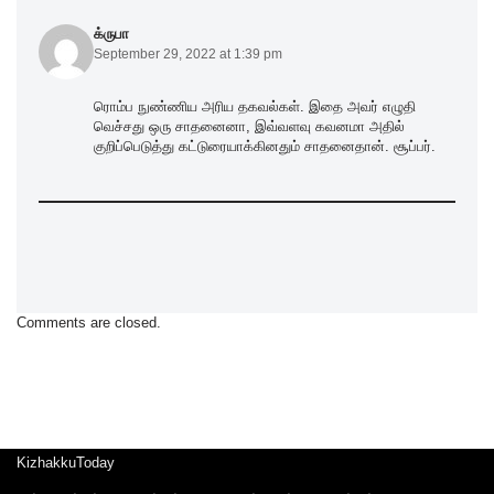
க்ருபா
September 29, 2022 at 1:39 pm
ரொம்ப நுண்ணிய அரிய தகவல்கள். இதை அவர் எழுதி
வெச்சது ஒரு சாதனைனா, இவ்வளவு கவனமா அதில்
குறிப்பெடுத்து கட்டுரையாக்கினதும் சாதனைதான். சூப்பர்.
Comments are closed.
KizhakkuToday