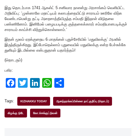
இது தொடர்பாக 1741 ஆகஸ்ட் 5 சனிவார நாளன்று அரசாங்கம் வெளியிட்ட
அறிவிப்பு: ‘முன்னாலே மறாட்டியர் கலாபத்தையிட்டு சாராயம் ஊரிலே விற்க
வேண்டாமென்று தட்டி அறைசாத்தியிருந்த சம்மதி இந்நாள் விடுதலை
பண்ணினோம். இனிமேல் பழையபடிக்கு குத்தகைக்காரர் சம்மதியானபடிக்குச்
சாராயம் காய்ச்சி விற்றுக்கொள்ளலாம்.’
இதன் மூலம் ஏறக்குறைய 6 மாதங்கள் புதுச்சேரியில் ‘மதுவிலக்கு’ அமலில்
இருந்திருக்கிறது. இப்போதெல்லாம் புதுவையில் மதுவிலக்கு என்ற பேச்சுக்கே
துளியும் இடமில்லை என்பதுதான் யதார்த்தம்!
(தொடரும்)
பகிர:
F
T
Li
W
S
a
wi
n
h
h
c
tt
k
at
ar
Tags:
KIZHAKKU TODAY
ஆனந்தரங்கப்பிள்ளை நாட்குறிப்பு (தொடர்)
e
er
e
s
e
கிழக்கு டுடே
கோ.செங்குட்டுவன்
b
dI
A
o
n
p