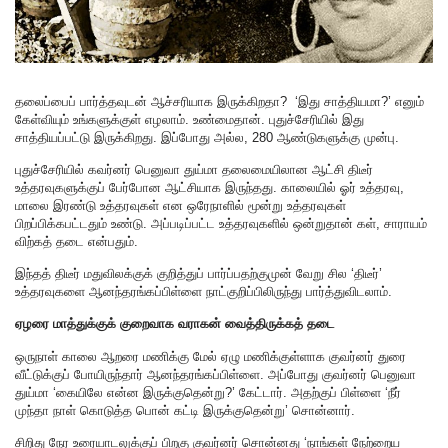
தலைப்பைப் பார்த்தவுடன் ஆச்சரியாக இருக்கிறதா? ‘இது சாத்தியமா?’ எனும்
கேள்வியும் உங்களுக்குள் எழலாம். உண்மைதான். புதுச்சேரியில் இது
சாத்தியப்பட்டு இருக்கிறது. இப்போது அல்ல, 280 ஆண்டுகளுக்கு முன்பு.
புதுச்சேரியில் கவர்னர் பெனுவா துய்மா தலைமையிலான ஆட்சி திடீர்
உத்தரவுகளுக்குப் பேர்போன ஆட்சியாக இருந்தது. காலையில் ஓர் உத்தரவு,
மாலை இரண்டு உத்தரவுகள் என ஒரேநாளில் மூன்று உத்தரவுகள்
பிறப்பிக்கபட்டதும் உண்டு. அப்படிப்பட்ட உத்தரவுகளில் ஒன்றுதான் கள், சாராயம்
விற்கத் தடை என்பதும்.
இந்தத் திடீர் மதுவிலக்குக் குறித்துப் பார்ப்பதற்குமுன் வேறு சில ‘திடீர்’
உத்தரவுகளை ஆனந்தரங்கப்பிள்ளை நாட்குறிப்பிலிருந்து பார்த்துவிடலாம்.
ஏழரை மாத்துக்குக் குறைவாக வராகன் வைத்திருக்கத் தடை
ஒருநாள் காலை ஆறரை மணிக்கு மேல் ஏழு மணிக்குள்ளாக குவர்னர் துரை
வீட்டுக்குப் போயிருந்தார் ஆனந்தரங்கப்பிள்ளை. அப்போது குவர்னர் பெனுவா
துய்மா ‘கையிலே என்ன இருக்குதென்று?’ கேட்டார். அதற்குப் பிள்ளை ‘நீர்
முந்தா நாள் கொடுத்த பொன் கட்டி இருக்குதென்று’ சொன்னார்.
சிறிது நேர உரையாடலுக்குப் பிறகு குவர்னர் சொன்னது ‘நாங்கள் நேற்றைய