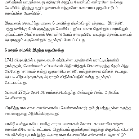
மனிதர்கள் யாருக்காவது கடுதாசி அனுப்ப வேண்டும் என்றாலோ அல்லது
வெளியில் இருந்து ஏதும் ஓலைகள் வந்தாலோ கனகராய முதலியாரிடம்
காண்பிக்க வேண்டும்’.
இதனைத் தொடர்ந்து மாலை 6 மணிக்கு மீண்டும் ஓர் உத்தரவு. ‘இராத்திரி
பத்துமணிக்கு மேல் ஒருத்தரும் வெளியே புறப்படலாகா தென்றும் யாராகிலும்
புறப்பட்டால் அவர்களைக் கொண்டு போய் சாவடியிலே வைத்து தெண்டனையும்
அபராதமும் வருமென்றும்’ தமுக்குப் போடப்பட்டது.
6 மாதம் அமலில் இருந்த மதுவிலக்கு
1741 பிப்ரவரியில் புதுவையைச் சுற்றியுள்ள பகுதிகளில் மராட்டியர்களின்
தாக்குதல், கொள்ளைச் சம்பவங்கள் அதிகரித்துக் கொண்டிருந்த நேரம் அது.
அப்போது ‘சாராயம் கள்ளு முதலாகிய லாகிரி வஸ்துக்களை விற்கக் கூடாது.
அப்படி விற்பவர்களுக்கு அபராதம் விதிக்கப்படும்’ என்று தமுக்குப்
போடப்பட்டது.
பிப்ரவரி 27ஆம் தேதி அரசாங்கத்திடமிருந்து பின்வரும் நீண்ட அறிவிப்பு
வெளியானது.
‘பிரசித்தமாக சகல சனங்களாகிய வெள்ளைக்காரர் தமிழர் மற்றுமுள்ள கருத்த
சனங்களுக்கு அறிவிக்கிறதாவது:
லாகிரி வஸ்துவாகிய பலவித சாராய வகைகள் கோடை காலமாகிய உஷ்ண
காலங்களிலே வாய் கட்டாமல் மிகுதியாய் குடிக்கிறவர்களுக்கு மிகுதியும் வியாதி
சம்பவிக்கிறபடியால் இந்த அவசரமான வேலையிலே எங்களாலே ஆனமட்டும்