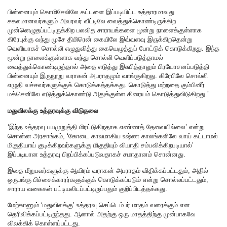
பின்னையும் கொமிசேலிலே கட்டளை இப்படியிட்ட உத்தாரமாவது
சகலமானவர்களும் அவரவர் வீட்டிலே வைத்துக்கொண்டிருக்கிற
முன்னெழுதப்பட்டிருக்கிற பலவித சாராயங்களை மூன்று நாளைக்குள்ளாக
கிரேபுக்கு வந்து முசே திமிரென் கையிலே இவ்வளவு இருக்கிறதென்று
வெளியாகச் சொல்லி எழுதுவித்து கையெழுத்துப் போட்டுக் கொடுக்கிறது. இந்த
மூன்று நாளைக்குள்ளாக வந்து சொல்லி வெளிப்படுத்தாமல்
வைத்துக்கொண்டிருந்தால் அதை எடுத்து இசுபித்தாலும் பிரயோசனப்படுத்தி
பின்னையும் இருநூறு வராகன் அபராதமும் வாங்குகிறது. கிரேபிலே சொல்லி
எழுதி வச்சவர்களுக்குக் கொடுக்கத்தக்கது. கொடுத்து மற்றதை கும்பினீர்
மக்செனிலே எடுத்துக்கொண்டு அதுக்குள்ள கிரையம் கொடுத்துவிடுகிறது.’
மதுவிலக்கு உத்தரவுக்கு விடுதலை
‘இந்த உத்தரவு பயமுறுத்தி மிரட்டுகிறதாக எண்ணத் தேவையில்லை’ என்று
சொன்ன அரசாங்கம், ‘கோடை காலமாகிய உஷ்ண காலங்களிலே வாய் கட்டாமல்
மிகுதியாய் குடிக்கிறவர்களுக்கு மிகுதியும் வியாதி சம்பவிக்கிறபடியால்’
இப்படியான உத்தரவு பிறப்பிக்கப்படுவதாகச் சமாதானம் சொன்னது.
இதை மீறுபவர்களுக்கு ஆயிரம் வராகன் அபராதம் விதிக்கப்பட்டதும், அதில்
ஒருபங்கு பிச்சைக்காரர்களுக்குக் கொடுக்கப்படும் என்று சொல்லப்பட்டதும்,
சாராய வகைகள் பட்டியலிடப்பட்டிருப்பதும் குறிப்பிடத்தக்கது.
மேற்காணும் ‘மதுவிலக்கு’ உத்தரவு செப்டெம்பர் மாதம் வரைக்கும் என
தெரிவிக்கப்பட்டிருந்தது. ஆனால் அதற்கு ஒரு மாதத்திற்கு முன்பாகவே
விலக்கிக் கொள்ளப்பட்டது.