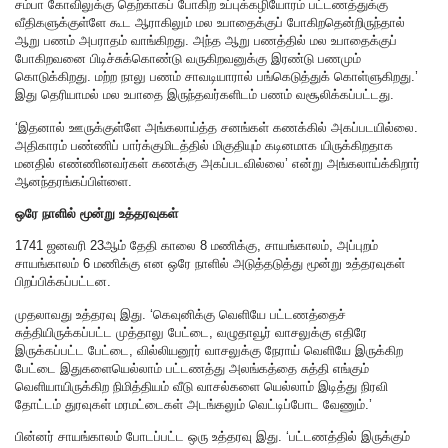
சம்பா கோவிலுக்கு தெற்காகப் போகிற உப்புக்கழியோரம் பட்டணத்துக்கு
வீதிகளுக்குள்ளே கூட ஆராகிலும் மல உபாதைக்குப் போகிறதென்றிருந்தால்
ஆறு பணம் அபராதம் வாங்கிறது. அந்த ஆறு பணத்தில் மல உபாதைக்குப்
போகிறவனை பிடிச்சுக்கொண்டு வருகிறவனுக்கு இரண்டு பணமும்
கொடுக்கிறது. மற்ற நாலு பணம் சாவடியாரால் பங்கெடுத்துக் கொள்ளுகிறது.’
இது தெரியாமல் மல உபாதை இருந்தவர்களிடம் பணம் வசூலிக்கப்பட்டது.
‘இதனால் ஊருக்குள்ளே அங்கலாய்த்த சனங்கள் கணக்கில் அகப்படயில்லை.
அதிகாரம் பண்ணிப் பார்க்குமிடத்தில் மிகுதியும் கடினமாக யிருக்கிறதாக
மனதில் எண்ணினவர்கள் கணக்கு அகப்படவில்லை’ என்று அங்கலாய்க்கிறார்
ஆனந்தரங்கப்பிள்ளை.
ஒரே நாளில் மூன்று உத்தரவுகள்
1741 ஜனவரி 23ஆம் தேதி காலை 8 மணிக்கு, சாயங்காலம், அப்புறம்
சாயங்காலம் 6 மணிக்கு என ஒரே நாளில் அடுத்தடுத்து மூன்று உத்தரவுகள்
பிறப்பிக்கப்பட்டன.
முதலாவது உத்தரவு இது. ‘கெவுனிக்கு வெளியே பட்டணத்தைச்
சுத்தியிருக்கப்பட்ட முத்தாலு பேட்டை, வழுதாவூர் வாசலுக்கு எதிரே
இருக்கப்பட்ட பேட்டை, வில்லியனூர் வாசலுக்கு நேராய் வெளியே இருக்கிற
பேட்டை இதுகளையெல்லாம் பட்டணத்து அலங்கத்தை சுத்தி எங்கும்
வெளியாயிருக்கிற நிமித்தியம் வீடு வாசல்களை யெல்லாம் இடித்து நிரவி
தோட்டம் துரவுகள் மரமட்டைகள் அடங்கலும் வெட்டிப்போட வேணும்.’
பின்னர் சாயங்காலம் போடப்பட்ட ஒரு உத்தரவு இது. ‘பட்டணத்தில் இருக்கும்