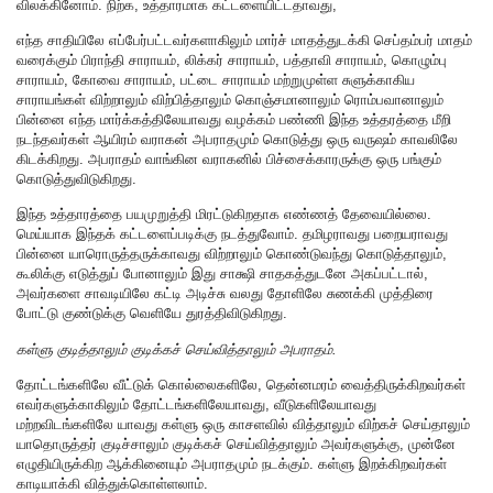
விலக்கினோம். நிற்க, உத்தாரமாக கட்டளையிட்டதாவது,
எந்த சாதியிலே எப்பேர்பட்டவர்களாகிலும் மார்ச் மாதத்துடக்கி செப்தம்பர் மாதம்
வரைக்கும் பிராந்தி சாராயம், லிக்கர் சாராயம், பத்தாவி சாராயம், கொழும்பு
சாராயம், கோவை சாராயம், பட்டை சாராயம் மற்றுமுள்ள சுளுக்காகிய
சாராயங்கள் விற்றாலும் விற்பித்தாலும் கொஞ்சமானாலும் ரொம்பவானாலும்
பின்னை எந்த மார்க்கத்திலேயாவது வழக்கம் பண்ணி இந்த உத்தரத்தை மீறி
நடந்தவர்கள் ஆயிரம் வராகன் அபராதமும் கொடுத்து ஒரு வருஷம் காவலிலே
கிடக்கிறது. அபராதம் வாங்கின வராகனில் பிச்சைக்காரருக்கு ஒரு பங்கும்
கொடுத்துவிடுகிறது.
இந்த உத்தாரத்தை பயமுறுத்தி மிரட்டுகிறதாக எண்ணத் தேவையில்லை.
மெய்யாக இந்தக் கட்டளைப்படிக்கு நடத்துவோம். தமிழராவது பறையராவது
பின்னை யாரொருத்தருக்காவது விற்றாலும் கொண்டுவந்து கொடுத்தாலும்,
கூலிக்கு எடுத்துப் போனாலும் இது சாக்ஷி சாதகத்துடனே அகப்பட்டால்,
அவர்களை சாவடியிலே கட்டி அடிச்சு வலது தோளிலே சுணக்கி முத்திரை
போட்டு குண்டுக்கு வெளியே துரத்திவிடுகிறது.
கள்ளு குடித்தாலும் குடிக்கச் செய்வித்தாலும் அபராதம்.
தோட்டங்களிலே வீட்டுக் கொல்லைகளிலே, தென்னமரம் வைத்திருக்கிறவர்கள்
எவர்களுக்காகிலும் தோட்டங்களிலேயாவது, வீடுகளிலேயாவது
மற்றவிடங்களிலே யாவது கள்ளு ஒரு காசளவில் வித்தாலும் விற்கச் செய்தாலும்
யாதொருத்தர் குடிச்சாலும் குடிக்கச் செய்வித்தாலும் அவர்களுக்கு, முன்னே
எழுதியிருக்கிற ஆக்கினையும் அபராதமும் நடக்கும். கள்ளு இறக்கிறவர்கள்
காடியாக்கி வித்துக்கொள்ளலாம்.