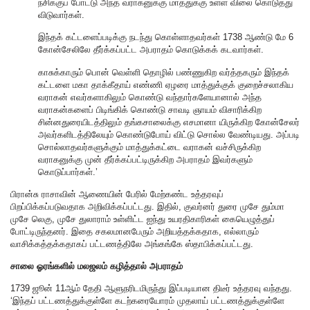
நசிக்குப் போட்டு அந்த வராகனுக்கு மாத்துக்கு உள்ள விலை கொடுத்து
விடுவார்கள்.
இந்தக் கட்டளைப்படிக்கு நடந்து கொள்ளாதவர்கள் 1738 ஆண்டு மே 6
கோன்சேலிலே தீர்க்கப்பட்ட அபராதம் கொடுக்கக் கடவார்கள்.
காசுக்காரும் பொன் வெள்ளி தொழில் பண்ணுகிற வர்த்தகரும் இந்தக்
கட்டளை மகா தாக்கீதாய் எண்ணி ஏழரை மாத்துக்குக் குறைச்சலாகிய
வராகன் எவர்களாகிலும் கொண்டு வந்தார்களேயானால் அந்த
வராகன்களைப் பிடிங்கிக் கொண்டு சாவடி ஞாயம் விசாரிக்கிற
சின்னதுரையிடத்திலும் தங்கசாலைக்கு எசமானா யிருக்கிற கோன்சேலர்
அவர்களிடத்திலேயும் கொண்டுபோய் விட்டு சொல்ல வேண்டியது. அப்படி
சொல்லாதவர்களுக்கும் மாத்துக்கட்டை வராகன் வச்சிருக்கிற
வராகனுக்கு முன் தீர்க்கப்பட்டிருக்கிற அபராதம் இவர்களும்
கொடுப்பார்கள்.’
பிரான்சு ராசாவின் ஆணையின் பேரில் மேற்கண்ட உத்தரவுப்
பிறப்பிக்கப்படுவதாக அறிவிக்கப்பட்டது. இதில், குவர்னர் துரை முசே தும்மா
முசே லெகு, முசே துலாராம் உள்ளிட்ட ஐந்து உயரதிகாரிகள் கையெழுத்துப்
போட்டிருந்தனர். இதை சகலமானபேரும் அறியத்தக்கதாக, எல்லாரும்
வாசிக்கத்தக்கதாகப் பட்டணத்திலே அங்கங்கே ஸ்தாபிக்கப்பட்டது.
சாலை ஓரங்களில் மலஜலம் கழித்தால் அபராதம்
1739 ஜூன் 11ஆம் தேதி ஆளுநரிடமிருந்து இப்படியான திடீர் உத்தரவு வந்தது.
‘இந்தப் பட்டணத்துக்குள்ளே கடற்கரையோரம் முதலாய் பட்டணத்துக்குள்ளே