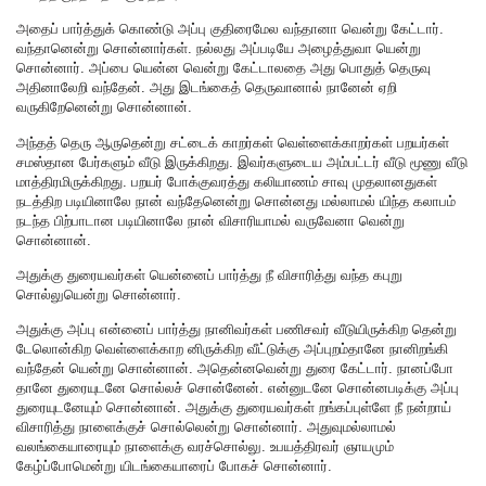
அதைப் பார்த்துக் கொண்டு அப்பு குதிரைமேல வந்தானா வென்று கேட்டார்.
வந்தானென்று சொன்னார்கள். நல்லது அப்படியே அழைத்துவா யென்று
சொன்னார். அப்பை யென்ன வென்று கேட்டாலதை அது பொதுத் தெருவு
அதினாலேறி வந்தேன். அது இடங்கைத் தெருவானால் நானேன் ஏறி
வருகிறேனென்று சொன்னான்.
அந்தத் தெரு ஆருதென்று சட்டைக் காறர்கள் வெள்ளைக்காறர்கள் பறயர்கள்
சமஸ்தான பேர்களும் வீடு இருக்கிறது. இவர்களுடைய அம்பட்டர் வீடு மூணு வீடு
மாத்திரமிருக்கிறது. பறயர் போக்குவரத்து கலியாணம் சாவு முதலானதுகள்
நடத்திற படியினாலே நான் வந்தேனென்று சொன்னது மல்லாமல் யிந்த கலாபம்
நடந்த பிற்பாடான படியினாலே நான் விசாரியாமல் வருவேனா வென்று
சொன்னான்.
அதுக்கு துரையவர்கள் யென்னைப் பார்த்து நீ விசாரித்து வந்த கபுறு
சொல்லுயென்று சொன்னார்.
அதுக்கு அப்பு என்னைப் பார்த்து நானிவர்கள் பணிசவர் வீடுயிருக்கிற தென்று
டேலொன்கிற வெள்ளைக்காற னிருக்கிற வீட்டுக்கு அப்புறம்தானே நானிறங்கி
வந்தேன் யென்று சொன்னான். அதென்னவென்று துரை கேட்டார். நானப்போ
தானே துரையுடனே சொல்லச் சொன்னேன். என்னுடனே சொன்னபடிக்கு அப்பு
துரையுடனேயும் சொன்னான். அதுக்கு துரையவர்கள் றங்கப்புள்ளே நீ நன்றாய்
விசாரித்து நாளைக்குச் சொல்லென்று சொன்னார். அதுவுமல்லாமல்
வலங்கையாரையும் நாளைக்கு வரச்சொல்லு. உபயத்திரவர் ஞாயமும்
கேழ்ப்போமென்று யிடங்கையாரைப் போகச் சொன்னார்.