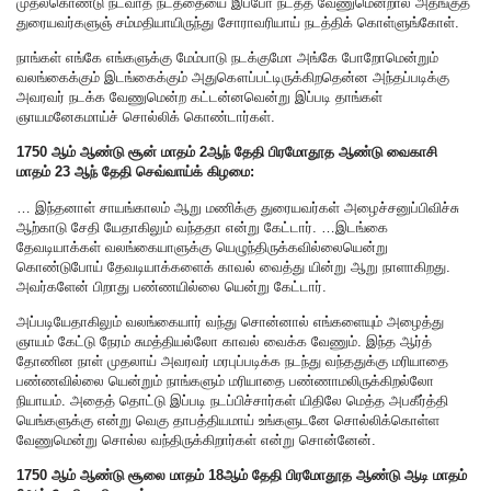
முதல்கொண்டு நடவாத நடத்தையை இப்போ நடத்த வேணுமென்றால் அதங்குத்
துரையவர்களுஞ் சம்மதியாயிருந்து சோராவரியாய் நடத்திக் கொள்ளுங்கோள்.
நாங்கள் எங்கே எங்களுக்கு மேம்பாடு நடக்குமோ அங்கே போறோமென்றும்
வலங்கைக்கும் இடங்கைக்கும் அதுகௌப்பட்டிருக்கிறதென்ன அந்தப்படிக்கு
அவரவர் நடக்க வேணுமென்ற கட்டன்னவென்று இப்படி தாங்கள்
ஞாயமனேகமாய்ச் சொல்லிக் கொண்டார்கள்.
1750 ஆம் ஆண்டு சூன் மாதம் 2ஆந் தேதி பிரமோதூத ஆண்டு வைகாசி
மாதம் 23 ஆந் தேதி செவ்வாய்க் கிழமை:
… இந்தனாள் சாயங்காலம் ஆறு மணிக்கு துரையவர்கள் அழைச்சனுப்பிவிச்சு
ஆற்காடு சேதி யேதாகிலும் வந்ததா என்று கேட்டார். …இடங்கை
தேவடியாக்கள் வலங்கையாளுக்கு யெழுந்திருக்கவில்லையென்று
கொண்டுபோய் தேவடியாக்களைக் காவல் வைத்து யின்று ஆறு நாளாகிறது.
அவர்களேன் பிறாது பண்ணயில்லை யென்று கேட்டார்.
அப்படியேதாகிலும் வலங்கையார் வந்து சொன்னால் எங்களையும் அழைத்து
ஞாயம் கேட்டு நேரம் சுமத்தியல்லோ காவல் வைக்க வேணும். இந்த ஆர்த்
தோணின நாள் முதலாய் அவரவர் மரபுப்படிக்க நடந்து வந்ததுக்கு மரியாதை
பண்ணவில்லை யென்றும் நாங்களும் மரியாதை பண்ணாமலிருக்கிறல்லோ
நியாயம். அதைத் தொட்டு இப்படி நடப்பிச்சார்கள் யிதிலே மெத்த அபகீர்த்தி
யெங்களுக்கு என்று வெகு தாபத்தியமாய் உங்களுடனே சொல்லிக்கொள்ள
வேணுமென்று சொல்ல வந்திருக்கிறார்கள் என்று சொன்னேன்.
1750 ஆம் ஆண்டு சூலை மாதம் 18ஆம் தேதி பிரமோதூத ஆண்டு ஆடி மாதம்