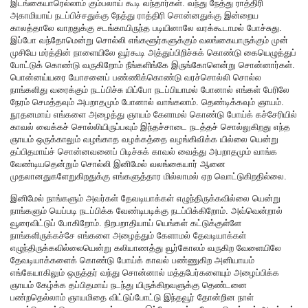
இடங்கையாரெல்லாம் கும்பலாய் கூடி வந்தார்கள். வந்து நேத்து ராத்திரி
அகாமியாய் நடப்பிச்சதுக்கு நேத்து ராத்திரி சொன்னதுக்கு இன்றைய
காலத்தாலே வாறதுக்கு சடங்காயிருந்த படியினாலே வரக்கூடாமல் போச்சுது.
இப்போ வந்தோமென்று சொல்லி எங்களூர்களுக்கும் வலங்கையாருக்கும் முன்
முசியே மர்த்தின் நாளையிலே வூர்கூடி அத்துப்பிறிச்சுக் கொண்டு கையெழுத்துப்
போட்டுக் கொண்டு வருகிறோம் நீங்களிங்கே இருங்கோளென்று சொன்னார்கள்.
பொன்னய்யரை யோசனைப் பண்ணிக்கொண்டு வரச்சொல்லி சொல்ல
நாங்களிது வரைக்கும் நடப்பிச்சு யிப்போ நடப்பியாமல் போனால் எங்கள் பேரிலே
நேரம் செமத்தவும் அபறாதமும் போனால் வாங்கலாம். தெண்டிக்கவும் ஞாயம்.
நூதனமாய் எங்களை அழைத்து ஞாயம் கேளாமல் கொண்டு போய்க் கச்சேரியில்
காவல் வைக்கச் சொல்லியிருப்பவும் இந்தச்சாடை நடத்தச் சொல்லுகிறது எந்த
ஞாயம் ஒருக்காலும் வழங்காத வழக்கத்தை வழங்கிவிக்க யில்லை யென்று
தப்பிதமாய்ச் சொன்னவனைப் பிடிச்சுக் காவல் வைத்து அபறாதமும் வாங்க
வேண்டியதென்றும் சொல்லி இனிமேல் வலங்கையார் ஆனை
முதலானதுகளேறுகிறதுக்கு எங்களுத்தார மில்லாமல் ஏற வொட்டுகிறதில்லை.
இனிமேல் நாங்களும் அவர்கள் தேவடியாக்கள் எழுந்திருக்கவில்லை யென்று
நாங்களும் யெப்படி நடப்பிக்க வேண்டிபடிக்கு நடப்பிக்கிறோம். அவ்வென்றால்
வூரைவிட்டுப் போகிறோம். நிறபறாதியாய் யெங்கள் கட்டுக்குள்ளே
நாங்களிருக்கச்சே எங்களை அழைத்தும் கேளாமல் தேவடியாக்கள்
எழுந்திருக்கவில்லையென்று கலியாணத்து வூர்கோலம் வருகிற வேளையிலே
தேவடியாக்களைக் கொண்டு போய்க் காவல் பண்ணுகிற அனியாயம்
எங்கேயாகிலும் ஒருத்தர் வந்து சொன்னால் மத்தபேர்களையும் அழைப்பிக்க
ஞாயம் கேழ்க்க தப்பிதமாய் நடந்து யிருக்கிறவளுக்கு தெண்டனை
பண்றதெல்லாம் ஞாயமிதை விட்டுப்போட்டு இந்தவூர் தோன்றின நாள்