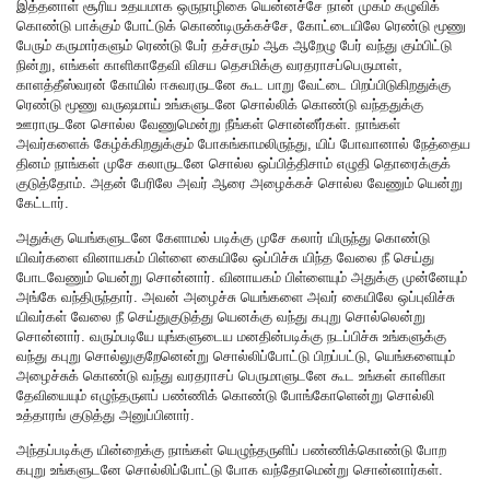
இத்தனாள் சூரிய உதயமாக ஒருநாழிகை யென்னச்சே நான் முகம் கழுவிக்
கொண்டு பாக்கும் போட்டுக் கொண்டிருக்கச்சே, கோட்டையிலே ரெண்டு மூணு
பேரும் கருமார்களும் ரெண்டு பேர் தச்சரும் ஆக ஆறேழு பேர் வந்து கும்பிட்டு
நின்று, எங்கள் காளிகாதேவி விசய தெசமிக்கு வரதராசப்பெருமாள்,
காளத்தீஸ்வரன் கோயில் ஈசுவரருடனே கூட பாறு வேட்டை பிறப்பிடுகிறதுக்கு
ரெண்டு மூணு வருஷமாய் உங்களுடனே சொல்லிக் கொண்டு வந்ததுக்கு
ஊராருடனே சொல்ல வேணுமென்று நீங்கள் சொன்னீர்கள். நாங்கள்
அவர்களைக் கேழ்க்கிறதுக்கும் போகங்காமலிருந்து, யிப் போவானால் நேத்தைய
தினம் நாங்கள் முசே கலாருடனே சொல்ல ஒப்பித்திசாம் எழுதி தொரைக்குக்
குடுத்தோம். அதன் பேரிலே அவர் ஆரை அழைக்கச் சொல்ல வேணும் யென்று
கேட்டார்.
அதுக்கு யெங்களுடனே கேளாமல் படிக்கு முசே கலார் யிருந்து கொண்டு
யிவர்களை வினாயகம் பிள்ளை கையிலே ஒப்பிச்சு யிந்த வேலை நீ செய்து
போடவேணும் யென்று சொன்னார். வினாயகம் பிள்ளையும் அதுக்கு முன்னேயும்
அங்கே வந்திருந்தார். அவன் அழைச்சு யெங்களை அவர் கையிலே ஒப்புவிச்சு
யிவர்கள் வேலை நீ செய்துகுடுத்து யெனக்கு வந்து கபுறு சொல்லென்று
சொன்னார். வரும்படியே யுங்களுடைய மனதின்படிக்கு நடப்பிச்சு உங்களுக்கு
வந்து கபுறு சொல்லுகுறேனென்று சொல்லிப்போட்டு பிறப்பட்டு, யெங்களையும்
அழைச்சுக் கொண்டு வந்து வரதராசப் பெருமாளுடனே கூட உங்கள் காளிகா
தேவியையும் எழுந்தருளப் பண்ணிக் கொண்டு போங்கோளென்று சொல்லி
உத்தாரங் குடுத்து அனுப்பினார்.
அந்தப்படிக்கு யின்றைக்கு நாங்கள் யெழுந்தருளிப் பண்ணிக்கொண்டு போற
கபுறு உங்களுடனே சொல்லிப்போட்டு போக வந்தோமென்று சொன்னார்கள்.