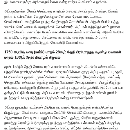
இடங்கையாருக்கு அக்கறையில்லை என்ற ராஜ்ய மெல்லாம் வழக்கம்.
அப்படியிருக்க இவன் செய்யாத காரியம் செய்தானென்றும், அதற்கு நீங்கள்
நன்றாய் விசாரிக்க வேணுமென்றும் பின்னை தேவனாம்பட்டணம்,
சென்னப்பட்டணத்திலே நடந்த சேதிகளும் சொன்னேன். அதன் பேரில் புத்து
உலகப்ப செட்டியையும் அழைக்கச் சொன்னார். அப்பால் மற்றதெல்லாம் நாளை
விசாரிப்போம், கொண்டு போய் காவலிலே வைக்கச் சொன்னார். அதன் பேரிலே
காவலிலே புத்து உலகப்ப செட்டியை காவலில் வைத்தார்கள். அப்பால்
வலங்கையார் அனுப்பிவித்துக் கொண்டு போனார்கள்.
1750 ஆண்டு மாயு (மார்ச்) மாதம் 28ஆம் தேதி பிரமோதூத ஆண்டு வைகாசி
மாதம் 18ஆந் தேதி வியாழக் கிழமை:
முன் 15ஆம் தேதி சோமவாரம் சாயங்காலம் பாக்குக் கிடங்கியண்டையிலே
பந்தலிலே நானிருக்கச்சே சின்ன பரசுராமப்பிள்ளை தரகு அப்பு அழகப்ப முதலி,
பெரியண்ண முதலி முருகப்பிள்ளை, காடக்குமாரன் இவர்கள் வந்து, செட்டித்
தெருவிலே கலியாணத்துக்கு உள்ளே போனால் தேவடியாள்கள் யெழுந்திருந்து
மரியாதை பண்ணுகிறதில்லை. அது முன்பு நடந்து வந்ததுண்டு. இப்போ வர வர
தள்ளுப்பட்டுப் போச்சுது. அப்படி வராமல் மரியாதை நடந்தால் உங்கள் நாளில்
நடந்ததாய் பெரு கீர்த்தியாயிருக்கும் என்று சொன்னார்கள்.
அப்படி முன்பின் நடந்தால் யிப்போ நடவாமல் போறதுக்குக் காரியமென்ன
யிருக்குது. அவர்களை யழைச்சு கேட்டுச் சொல்கிறேனென்று நல்லதம்பிசெட்டி
அருணாசல செட்டியை அனுப்பிவிச்சு கேட்டதுக்கு, பெரிய மனுஷர்களாய்
நாலத்து ரெண்டு பேர்களுக்கு நடந்தது மாத்திரமே யல்லாமல் மத்தப் பேருக்கு
நடந்ததில்லை. ஆனாலும் முத்தலப்ப செட்டி வீட்டுக் கலியாணத்திலே என்ன