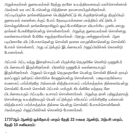
அதுக்கவர்கள் துரையவர்கள் நேத்து தானே உபயத்திரவரையும் வரச்சொன்னால்
அவர்கள் வர மாட்டோமென்று யித்தினை தாமசமாயிருக்கிறார்கள்.
அப்படியிருக்க நாங்களித்தனை யெறிஞ்சிவிட்டு கிடக்குறோமென்று திரும்பியும்
துரையவர் களண்டைக்குப் போய் தேவடியாக்களை மாத்திரம் விட்டுவிடச்
சொல்லுங்கோள் நாங்களேதாகிலும் ஓடிப்போகிறோமா வியாச்சிய முண்டனாது.
நாங்கள் பேசுகிறோமென்று சொன்னார்கள். அதுக்கு துரையவர்கள் சொன்னது
வலங்கையாரென் பேரிலே சலுத்தாரிவார்கள். பிறாது பண்ணுவார்கள். ஆன
படியினாலே விடப்போகாதென்று சொல்லி நாளை வாருங்கோளென்று சொல்லிப்
போகச் சொன்னார். அது மட்டுக்கும் இடங்கையார் அனுப்பிவிச்சுக் கொண்டு
போனார்கள்.
அப்பால் அப்பு வந்து இறைச்சயப்பன் யிருக்கிற தெருவிலே ரெண்டு மூணுபேர்
யிடங்கையார் இருக்கிறார்கள். யிரண்டு மூணுபேர் வலங்கையாரும்
இருக்கிறார்கள். அதுவும் பொதுத் தெருவுதானே யென்று சொல்லி நீங்கள் தாயும்
தகப்பனும் நன்றாய் விசாரிக்க வேணுமென்று சொன்னான். பக்ஷபாதமில்லாம
சமனாகப் பார்க்கிறதே அல்லாமல் வித்தியாசமாய் பார்க்கத்தக்க தில்லையென்று
சொல்லிப் போகச் சொல்லி அப்பால் பாக்குக் கிடங்கிலே வந்தவுடனே
யிடங்கையாரும் அப்படியே உபசாரம் சொன்னார்கள். அதுக்கு நான் பதிலுத்தாரஞ்
சொன்னது உபயத்திரவரும் யென் மட்டுக்கும் சரியாய்ப் பார்க்கிறதே யல்லாமல்
வித்தியாசம் பார்க்கத்தக்க தில்லை யென்று சொல்லிப் போகச்சொன்னேன்.
அவர்களும் அனுப்பிவிச்சுக் கொண்டு போனார்கள்.
1737ஆம் ஆண்டு ஒக்தோபர் மாதம் தேதி 22 ஈசுவர ஆண்டு, அற்பசி மாதம்,
தேதி 10 சனிவாரம்: