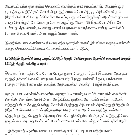
அவசியம் உங்களுக்குள்ள தெல்லாம் எனக்கும் சந்தோஷம்தான். ஆனால் ஒரு
ஞாயத்தை எதிரிக்குச் சொல்லி நடத்தினானல்லோ அழகு. அல்லவென்றால்
இறாசியின் பேரிலே நடப்பிச்சுக்க வேண்டியது. எல்லாத்துக்கும் அவர்கள் நாளை
வந்து சொல்லுகிறோமென்று சொன்னதுக்கு அதை அறிந்தல்லோ அப்பாலே
பேச்சு நடத்த வேண்டுமென்று சொல்லி நாளை வாருங்கோளென்று சொல்லிப்
போகச் சொன்னேன். அவர்களும் போனார்கள்.
(இதற்கிடையே வலங்கையர் கொடுத்த புகாரின் பேரில் இடங்கை தேவடியாக்கள்
கைது செய்யப்பட்டு காவலில் வைக்கப்பட்டனர். ஆ.ர்.)
1750ஆம் ஆண்டு மாயு மாதம் 29ஆந் தேதி பிரமோதூத ஆண்டு வைகாசி மாதம்
16ஆந் தேதி சுக்கிற வாரம்:
இத்தனாற் காலத்தாலே போன போது துரை நேத்து ராத்திரி இடங்கை தேவடியா
எழுந்திருக்கவில்லையென்ற வலங்கையார் பிறாது பண்ணி தேவடியாக்களை
நேத்து ராத்திரி காவலில் வைத்த சேதியென்ன வென்று கேழ்க்கவில்லை.
அவருடனே சொல்லிக்கொண்டு அவறாய் கொண்டுபோய்க் காவலில் வைக்கச்
சொல்லி சொன்ன சேதி அவர் கேழ்விப்படாததினாலே நமக்கென்ன நாமேன்
எடுத்துப் பேச வேணுமென்று சொல்லியிருந்தது அல்லாமல் அவரெது நிமித்தியம்
இந்தப் பேச்சையெடாமல் நிற்குறாரோ தெரியாதே அவர் மனதறிந்து யல்லோ
உத்தரம் நடத்த வேணும். ஆனபடியினாலே இன்றெல்லாம் அவரும் எடுத்ததில்லை
நானும் அவரெடாத பேச்சைப் பேசக் காரியமென்னவென்று சும்மாயிருக்கிறேன்.
…இத்தனாற் ரெண்டு மணி வேளைக்கு சாப்பிட்டவுடனே மத்தியானம்