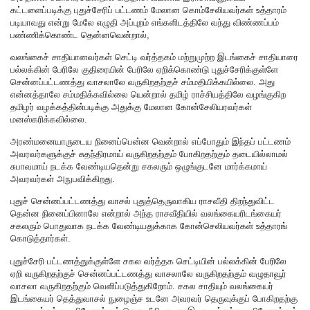
கட்டளைப்படிக்கு புதுச்சேரிப் பட்டணம் மேலான கொம்சேலியவர்கள் உத்தாரம்
படியாவது என்று மேலே எழுதி அப்புறம் எங்களிடத்திலே வந்து விண்ணப்பம்
பண்ணிக்கொண்ட தென்னவென்றால்,
வலங்கைச் சாதியானவர்கள் செட்டி வர்த்தகம் மற்றுமுற்ற இடங்கைச் சாதியாரை
பல்லக்கின் பேரிலே குதிரையின் பேரிலே ஏறிக்கொண்டு புதுச்சேரிக்குள்ளே
சென்னப்பட்டணத்து வாசலாலே வருகிறதற்குச் சம்மதியிக்கயில்லை. அது
என்னத்தாலே சம்மதிக்கவில்லை யென்றால் தமிழ் ராச்சியத்திலே வழங்குகிற
தமிழர் வழக்கத்தின்படிக்கு அதுக்கு மேலான கோன்சேலியரவர்கள்
மனஸ்கரிக்கவில்லை.
அரண்மனையாருடைய நினைப்பென்ன வென்றால் எப்போதும் இந்தப் பட்டணம்
அவரவர்களுக்குச் சுதந்திரமாய் வருகிறதற்கும் போகிறதற்கும் தடையில்லாமல்
சுபாவமாய் நடக்க வேண்டியதென்று சகலரும் ஒழுங்குடனே மார்க்கமாய்
அவரவர்கள் அநுபவிக்கிறது.
புதுச் சென்னப்பட்டணத்து வாசல் புதுத்தெருவாகிய ராசவீதி திறந்துவிட்ட
தென்ன நினைப்பினாலே என்றால் அந்த ராசவீதியில் வலங்கையரிடங்கையர்
சகலரும் பொதுவாக நடக்க வேண்டியதுக்காக கோன்செலியவர்கள் உத்தாரங்
கொடுத்தார்கள்.
புதுச்சேரி பட்டணத்துக்குள்ளே சகல வர்த்தக செட்டியின் பல்லக்கின் பேரிலே
ஏறி வருகிறதற்குச் சென்னப்பட்டணத்து வாசலாலே வருகிறதற்கும் வழுதாவூர்
வாசலா வருகிறதற்கும் வெளிப்படுத்துகிறோம். சகல சாதியும் வலங்கையர்
இடங்கையர் தெத்துவாசல் நுழைஞ்ச உடனே அவரவர் தெருவுக்குப் போகிறதற்கு