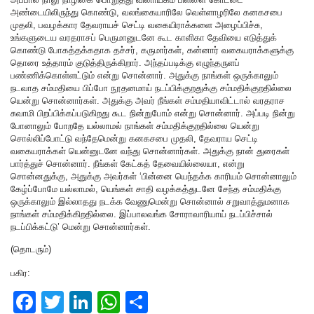
அண்டையிலிருந்து கொண்டு, வலங்கையாரிலே வெள்ளாழரிலே கனகசபை
முதலி, பவழக்கார தேவராயச் செட்டி வகையிராக்களை அழைப்பிச்சு,
உங்களுடைய வரதராசப் பெருமானுடனே கூட காளிகா தேவியை எடுத்துக்
கொண்டு போகத்தக்கதாக தச்சர், கருமார்கள், கன்னார் வகையராக்களுக்கு
தொரை உத்தாரம் குடுத்திருக்கிறார். அந்தப்படிக்கு எழுந்தருளப்
பண்ணிக்கொள்ளட்டும் என்று சொன்னார். அதுக்கு நாங்கள் ஒருக்காலும்
நடவாத சம்மதியை பிப்போ நூதனமாய் நடப்பிக்குறதுக்கு சம்மதிக்குறதில்லை
யென்று சொன்னார்கள். அதுக்கு அவர் நீங்கள் சம்மதியாவிட்டால் வரதராச
சுவாமி பிறப்பிக்கப்படுகிறது கூட நின்றுபோம் என்று சொன்னார். அப்படி நின்று
போனாலும் போறதே யல்லாமல் நாங்கள் சம்மதிக்குறதில்லை யென்று
சொல்லிப்போட்டு வந்தேமென்று கனகசபை முதலி, தேவராய செட்டி
வகையராக்கள் யென்னுடனே வந்து சொன்னார்கள். அதுக்கு நான் துரைகள்
பார்த்துச் சொன்னார். நீங்கள் கேட்கத் தேவையில்லையா, என்று
சொன்னதுக்கு, அதுக்கு அவர்கள் ‘பின்னை யெந்தக்க காரியம் சொன்னாலும்
கேழ்ப்போமே யல்லாமல், யெங்கள் சாதி வழக்கத்துடனே சேந்த சம்மதிக்கு
ஒருக்காலும் இல்லாதது நடக்க வேணுமென்று சொன்னால் சறுவாத்துமனாக
நாங்கள் சம்மதிக்கிறதில்லை. இப்பாலவங்க சோராவாரியாய் நடப்பிச்சால்
நடப்பிக்கட்டு’ மென்று சொன்னார்கள்.
(தொடரும்)
பகிர:
F
T
Li
W
S