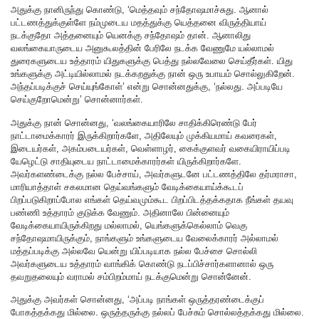
அதுக்கு நானிருந்து கொண்டு, ‘மெத்தவும் சந்தோஷமாச்சுது. ஆனால்
பட்டணத்துக்குள்ளே நம்முடைய மதத்துக்கு யெத்தனை விருத்தியாய்
நடக்குதோ அத்தனையும் யெனக்கு சந்தோஷம் தான். ஆனாலிது
வலங்கையாருடைய அனுகூலத்தின் பேரிலே நடக்க வேணுமே யல்லாமல்
துரைகளுடைய உத்தாரம் யிதுகளுக்கு பெத்து நல்லவேலை செய்தீர்கள். யிது
உங்களுக்கு அட்டியில்லாமல் நடக்கறதுக்கு நான் ஒரு உபாயம் சொல்லுகிறேன்.
அந்தப்படிக்குச் செய்யுங்கோள்’ என்று சொன்னதுக்கு, ‘நல்லது. அப்படியே
செய்குறோமென்று’ சொன்னார்கள்.
அதுக்கு நான் சொன்னது, ‘வலங்கையாரிலே சாதிக்கிரெண்டு பேர்
நாட்டாமைக்காரர் இருக்கிறார்களே, அதிலேயும் முக்கியமாய் கவரைகள்,
இடையர்கள், அகம்படையர்கள், வெள்ளாழர், கைக்குளவர் வகையிராயிப்படி
யேழெட்டு சாதியுடைய நாட்டாமைக்காரர்கள் யிருக்கிறார்களே.
அவர்களண்டைக்கு நல்ல பேச்சாய், அவர்களுடனே பட்டணத்திலே தர்மராசா,
மாரியாத்தாள் சகலமான தெய்வங்களும் வேடிக்கையாய்க்கூடப்
பிறப்படுகிறாப்போல எங்கள் தெய்வமும்கூட பிறப்பிடத்தக்கதாக நீங்கள் தயவு
பண்ணி உத்தாரம் குடுக்க வேணும். அதினாலே பின்னையும்
வேடிக்கையாயிருக்கிறது மல்லாமல், யெங்களுக்கெல்லாம் வெகு
சந்தோஷமாயிருக்கும், நாங்களும் உங்களுடைய வேலைக்காரர் அல்லாமல்
மத்தப்படிக்கு அல்லவே யென்று யிப்படியாக நல்ல பேச்சை சொல்லி
அவர்களுடைய உத்தாரம் வாங்கிக் கொண்டு நடப்பிச்சார்களானால் ஒரு
தவறுதலையும் வராமல் சம்பிறம்மாய் நடக்குமென்று சொன்னேன்.
அதுக்கு அவர்கள் சொன்னது, ‘அப்படி நாங்கள் ஒருத்தரண்டைக்குப்
போகத்தக்கது மில்லை. ஒருத்தருக்கு நல்லப் பேச்சும் சொல்லத்தக்கது மில்லை.