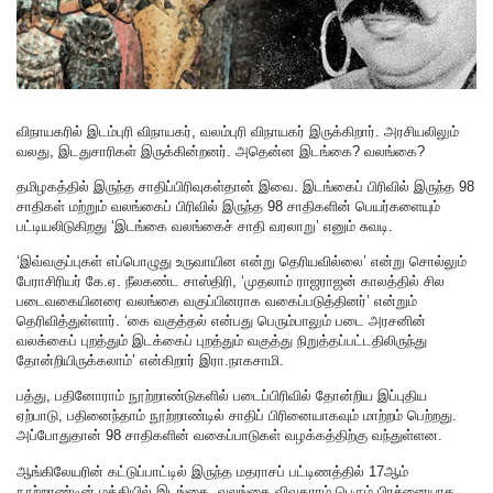
விநாயகரில் இடம்புரி விநாயகர், வலம்புரி விநாயகர் இருக்கிறார். அரசியலிலும்
வலது, இடதுசாரிகள் இருக்கின்றனர். அதென்ன இடங்கை? வலங்கை?
தமிழகத்தில் இருந்த சாதிப்பிரிவுகள்தான் இவை. இடங்கைப் பிரிவில் இருந்த 98
சாதிகள் மற்றும் வலங்கைப் பிரிவில் இருந்த 98 சாதிகளின் பெயர்களையும்
பட்டியலிடுகிறது ‘இடங்கை வலங்கைச் சாதி வரலாறு’ எனும் சுவடி.
‘இவ்வகுப்புகள் எப்பொழுது உருவாயின என்று தெரியவில்லை’ என்று சொல்லும்
பேராசிரியர் கே.ஏ. நீலகண்ட சாஸ்திரி, ‘முதலாம் ராஜராஜன் காலத்தில் சில
படைவகையினரை வலங்கை வகுப்பினராக வகைப்படுத்தினர்’ என்றும்
தெரிவித்துள்ளார். ‘கை வகுத்தல் என்பது பெரும்பாலும் படை அரசனின்
வலக்கைப் புறத்தும் இடக்கைப் புறத்தும் வகுத்து நிறுத்தப்பட்டதிலிருந்து
தோன்றியிருக்கலாம்’ என்கிறார் இரா.நாகசாமி.
பத்து, பதினோராம் நூற்றாண்டுகளில் படைப்பிரிவில் தோன்றிய இப்புதிய
ஏற்பாடு, பதினைந்தாம் நூற்றாண்டில் சாதிப் பிரினையாகவும் மாற்றம் பெற்றது.
அப்போதுதான் 98 சாதிகளின் வகைப்பாடுகள் வழக்கத்திற்கு வந்துள்ளன.
ஆங்கிலேயரின் கட்டுப்பாட்டில் இருந்த மதராசப் பட்டிணத்தில் 17ஆம்
நூற்றாண்டின் மத்தியில் இடங்கை, வலங்கை விவகாரம் பெரும் பிரச்னையாக