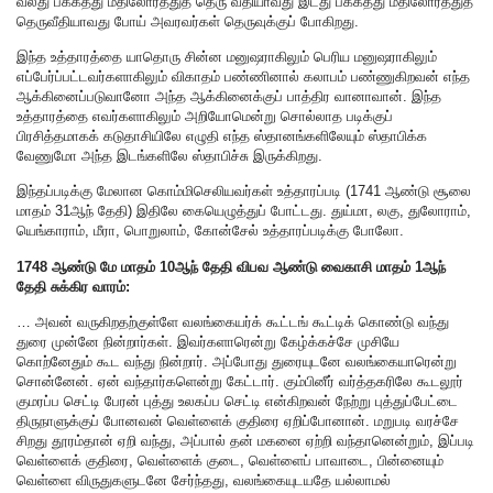
வலது பக்கத்து மதிலோரத்துத் தெரு வீதியாவது இடது பக்கத்து மதிலோரத்துத்
தெருவீதியாவது போய் அவரவர்கள் தெருவுக்குப் போகிறது.
இந்த உத்தாரத்தை யாதொரு சின்ன மனுஷராகிலும் பெரிய மனுஷராகிலும்
எப்பேர்ப்பட்டவர்களாகிலும் விகாதம் பண்ணினால் கலாபம் பண்ணுகிறவன் எந்த
ஆக்கினைப்படுவானோ அந்த ஆக்கினைக்குப் பாத்திர வானாவான். இந்த
உத்தாரத்தை எவர்களாகிலும் அறியோமென்று சொல்லாத படிக்குப்
பிரசித்தமாகக் கடுதாசியிலே எழுதி எந்த ஸ்தானங்களிலேயும் ஸ்தாபிக்க
வேணுமோ அந்த இடங்களிலே ஸ்தாபிச்சு இருக்கிறது.
இந்தப்படிக்கு மேலான கொம்மிசெலியவர்கள் உத்தாரப்படி (1741 ஆண்டு சூலை
மாதம் 31ஆந் தேதி) இதிலே கையெழுத்துப் போட்டது. துய்மா, லகு, துலோராம்,
யெங்காராம், மீரா, பொறுலாம், கோன்சேல் உத்தாரப்படிக்கு போலோ.
1748 ஆண்டு மே மாதம் 10ஆந் தேதி விபவ ஆண்டு வைகாசி மாதம் 1ஆந்
தேதி சுக்கிர வாரம்:
… அவன் வருகிறதற்குள்ளே வலங்கையர்க் கூட்டங் கூட்டிக் கொண்டு வந்து
துரை முன்னே நின்றார்கள். இவர்களாரென்று கேழ்க்கச்சே முசியே
கொற்னேதும் கூட வந்து நின்றார். அப்போது துரையுடனே வலங்கையாரென்று
சொன்னேன். ஏன் வந்தார்களென்று கேட்டார். கும்பினீர் வர்த்தகரிலே கூடலூர்
குமரப்ப செட்டி பேரன் புத்து உலகப்ப செட்டி என்கிறவன் நேற்று புத்துப்பேட்டை
திருநாளுக்குப் போனவன் வெள்ளைக் குதிரை ஏறிப்போனான். மறுபடி வரச்சே
சிறது தூரம்தான் ஏறி வந்து, அப்பால் தன் மகனை ஏற்றி வந்தானென்றும், இப்படி
வெள்ளைக் குதிரை, வெள்ளைக் குடை, வெள்ளைப் பாவாடை, பின்னையும்
வெள்ளை விருதுகளுடனே சேர்ந்தது, வலங்கையுடயதே யல்லாமல்