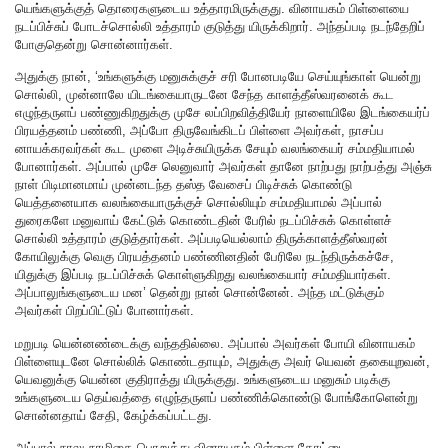
யெங்களுக்குத் தொரைகளுடைய உத்தாரமிருக்குது. வினாயகம் பிள்ளையை
நடப்பிச்சுப் போடச்சொல்லி உத்தாரம் குடுத்து யிருக்கிறார். அந்தப்படி நடந்தேறிப்
போகுதென்று சொன்னார்கள்.
அதுக்கு நான், ‘உங்களுக்கு மனுசுக்குச் சரி போனபடியே செய்யுங்காள் யென்று
சொல்லி, முன்னாலே யிடங்கையாருடனே சேந்த காளத்தீஸ்வரனைக் கூட
எழுந்தருளப் பண்ணுகிறதுக்கு முசே லப்பிறவித்தியேர் நாளையிலே இடங்கையர்ப்
பிரயத்தனம் பண்ணி, அப்போ திருவேங்கிடப் பிள்ளை அவர்கள், நாசப்ப
னாயக்கரவர்கள் கூட முளை அடிச்சுயிருக்க சேயும் வலங்கையர் சம்மதியாமல்
போனார்கள். அப்பால் முசே லெனுவார் அவர்கள் தானே நாற்பது நாற்பத்து அஞ்சு
நாள் பிடிமானமாய் முன்னடந்த தஸ்த வேசைப் பிடிச்சுக் கொண்டு
யெத்தனையாக வலங்கையாருக்குச் சொல்லியும் சம்மதியாமல் அப்பால்
துரைகளே மனுவாய் கேட்டுக் கொண்டதின் பேரில் நடப்பிச்சுக் கொள்ளச்
சொல்லி உத்தாரம் குடுத்தார்கள். அப்படியெல்லாம் திருக்காளத்தீஸ்வரன்
கோயிலுக்கு வெகு பிரயத்தனம் பண்ணினதின் பேரிலே நடந்திருக்கச்சே,
யிதுக்கு இப்படி நடப்பிச்சுக் கொள்ளுகிறது வலங்கையார் சம்மதியார்கள்.
அப்பாலுங்களுடைய மன’ தென்று நான் சொன்னேன். அந்த மட்டுக்கும்
அவர்கள் பிறப்பிட்டுப் போனார்கள்.
மறுபடி யென்னண்டைக்கு வந்ததில்லை. அப்பால் அவர்கள் போயி வினாயகம்
பிள்ளையுடனே சொல்லிக் கொண்டதாயும், அதுக்கு அவர் யெவன் தகையுறவன்,
யெவனுக்கு யென்ன குதிராத்து யிருக்குது. உங்களுடைய மனுசும் படிக்கு
உங்களுடைய தெய்வத்தை எழுந்தருளப் பண்ணிக்கொண்டு போங்கோளென்று
சொன்னதாய் சேதி, கேழ்க்கப்பட்டது.
அப்பால் நாலு நாழிகை பொறுத்து வினாயகம் பிள்ளை கோட்டை