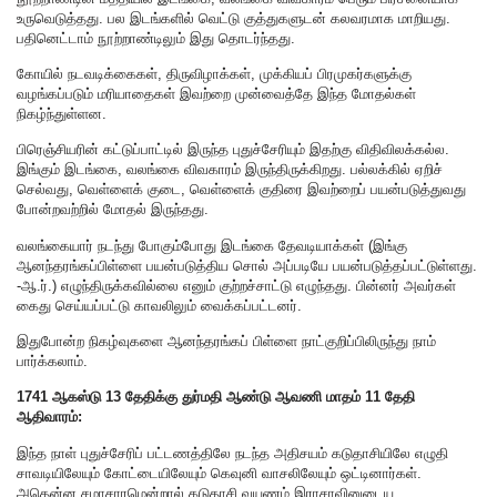
உருவெடுத்தது. பல இடங்களில் வெட்டு குத்துகளுடன் கலவரமாக மாறியது.
பதினெட்டாம் நூற்றாண்டிலும் இது தொடர்ந்தது.
கோயில் நடவடிக்கைகள், திருவிழாக்கள், முக்கியப் பிரமுகர்களுக்கு
வழங்கப்படும் மரியாதைகள் இவற்றை முன்வைத்தே இந்த மோதல்கள்
நிகழ்ந்துள்ளன.
பிரெஞ்சியரின் கட்டுப்பாட்டில் இருந்த புதுச்சேரியும் இதற்கு விதிவிலக்கல்ல.
இங்கும் இடங்கை, வலங்கை விவகாரம் இருந்திருக்கிறது. பல்லக்கில் ஏறிச்
செல்வது, வெள்ளைக் குடை, வெள்ளைக் குதிரை இவற்றைப் பயன்படுத்துவது
போன்றவற்றில் மோதல் இருந்தது.
வலங்கையார் நடந்து போகும்போது இடங்கை தேவடியாக்கள் (இங்கு
ஆனந்தரங்கப்பிள்ளை பயன்படுத்திய சொல் அப்படியே பயன்படுத்தப்பட்டுள்ளது.
-ஆ.ர்.) எழுந்திருக்கவில்லை எனும் குற்றச்சாட்டு எழுந்தது. பின்னர் அவர்கள்
கைது செய்யப்பட்டு காவலிலும் வைக்கப்பட்டனர்.
இதுபோன்ற நிகழ்வுகளை ஆனந்தரங்கப் பிள்ளை நாட்குறிப்பிலிருந்து நாம்
பார்க்கலாம்.
1741 ஆகஸ்டு 13 தேதிக்கு துர்மதி ஆண்டு ஆவணி மாதம் 11 தேதி
ஆதிவாரம்:
இந்த நாள் புதுச்சேரிப் பட்டணத்திலே நடந்த அதிசயம் கடுதாசியிலே எழுதி
சாவடியிலேயும் கோட்டையிலேயும் கெவுனி வாசலிலேயும் ஒட்டினார்கள்.
அதென்ன சமாசாரமென்றால் கடுதாசி வயணம் இராசாவினுடைய