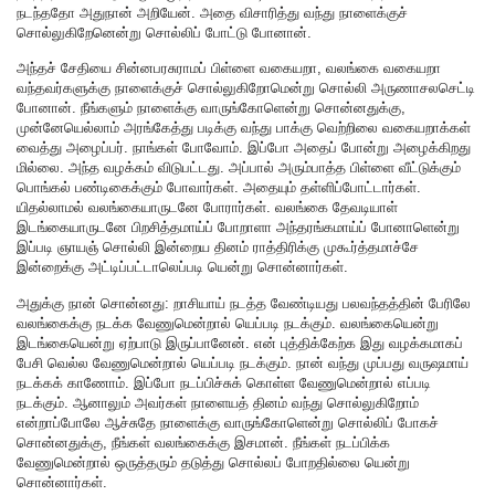
நடந்ததோ அதுநான் அறியேன். அதை விசாரித்து வந்து நாளைக்குச்
சொல்லுகிறேனென்று சொல்லிப் போட்டு போனான்.
அந்தச் சேதியை சின்னபரசுராமப் பிள்ளை வகையறா, வலங்கை வகையறா
வந்தவர்களுக்கு நாளைக்குச் சொல்லுகிறோமென்று சொல்லி அருணாசலசெட்டி
போனான். நீங்களும் நாளைக்கு வாருங்கோளென்று சொன்னதுக்கு,
முன்னேயெல்லாம் அரங்கேத்து படிக்கு வந்து பாக்கு வெற்றிலை வகையறாக்கள்
வைத்து அழைப்பர். நாங்கள் போவோம். இப்போ அதைப் போன்று அழைக்கிறது
மில்லை. அந்த வழக்கம் விடுபட்டது. அப்பால் அரும்பாத்த பிள்ளை வீட்டுக்கும்
பொங்கல் பண்டிகைக்கும் போவார்கள். அதையும் தள்ளிப்போட்டார்கள்.
யிதல்லாமல் வலங்கையாருடனே போரார்கள். வலங்கை தேவடியாள்
இடங்கையாருடனே பிறசித்தமாய்ப் போறாளா அந்தரங்கமாய்ப் போனாளென்று
இப்படி ஞாயஞ் சொல்லி இன்றைய தினம் ராத்திரிக்கு முகூர்த்தமாச்சே
இன்றைக்கு அட்டிப்பட்டாலெப்படி யென்று சொன்னார்கள்.
அதுக்கு நான் சொன்னது: றாசியாய் நடத்த வேண்டியது பலவந்தத்தின் பேரிலே
வலங்கைக்கு நடக்க வேணுமென்றால் யெப்படி நடக்கும். வலங்கையென்று
இடங்கையென்று ஏற்பாடு இருப்பானேன். என் புத்திக்கேற்க இது வழக்கமாகப்
பேசி வெல்ல வேணுமென்றால் யெப்படி நடக்கும். நான் வந்து முப்பது வருஷமாய்
நடக்கக் காணோம். இப்போ நடப்பிச்சுக் கொள்ள வேணுமென்றால் எப்படி
நடக்கும். ஆனாலும் அவர்கள் நாளையத் தினம் வந்து சொல்லுகிறோம்
என்றாப்போலே ஆச்சுதே நாளைக்கு வாருங்கோளென்று சொல்லிப் போகச்
சொன்னதுக்கு, நீங்கள் வலங்கைக்கு இசமான். நீங்கள் நடப்பிக்க
வேணுமென்றால் ஒருத்தரும் தடுத்து சொல்லப் போறதில்லை யென்று
சொன்னார்கள்.