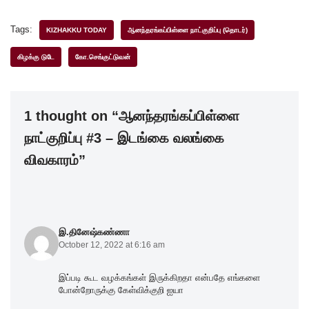
a
wi
n
h
h
c
tt
k
at
ar
Tags:
KIZHAKKU TODAY
ஆனந்தரங்கப்பிள்ளை நாட்குறிப்பு (தொடர்)
e
er
e
s
e
கிழக்கு டுடே
கோ.செங்குட்டுவன்
b
dI
A
o
n
p
1 thought on “ஆனந்தரங்கப்பிள்ளை
o
p
நாட்குறிப்பு #3 – இடங்கை வலங்கை
k
விவகாரம்”
இ.தினேஷ்கண்ணா
October 12, 2022 at 6:16 am
இப்படி கூட வழக்கங்கள் இருக்கிறதா என்பதே எங்களை
போன்றோருக்கு கேள்விக்குறி ஐயா