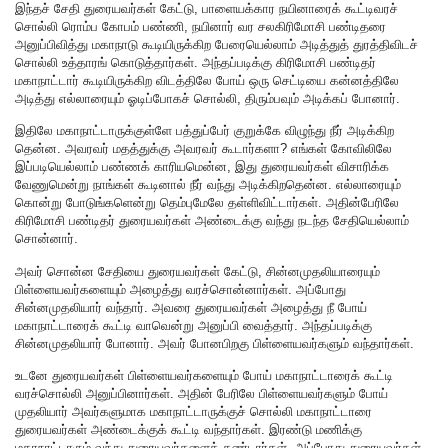
இந்தச் சேதி துரையவர்கள் கேட்டு, பாளையக்கார நயினாரைக் கூட்டிவரச்
சொல்லி ரொம்ப கோபம் பண்ணி, நயினார் வர சலகிரிமோசி பண்டிதரை
அனுப்பிவித்து மகாநாடு கூடியிருக்கிற பேரையெல்லாம் அடித்துத் துரத்திவிடச்
சொல்லி உத்தாரங் கொடுத்தார்கள். அந்தப்படிக்கு கிரிமோசி பண்டிதர்
மகாநாட்டார் கூடியிருக்கிற விடத்திலே போய் ஒரு செட்டியை கன்னத்திலே
அடித்து எல்லாரையும் ஓடிப்போகச் சொல்லி, திரும்பவும் அடிக்கப் போனார்.
இதிலே மகாநாட்டாருக்குள்ளே பத்துப்பேர் குறுக்கே விழுந்து நீர் அடிக்கிற
தென்ன. அவரவர் மதத்துக்கு அவரவர் கூடார்களா? எங்கள் கோவிலிலே
இப்படியெல்லாம் பண்ணக் காரியமென்ன, இது துரையவர்கள் விசாரிக்க
வேணுமென்று நாங்கள் கூடினால் நீர் வந்து அடிக்கிறதென்ன. எல்லாரையும்
கொன்று போடுங்களென்று தெம்புமேலே தள்ளிவிட்டார்கள். அதின்பேரிலே
கிரிமோசி பண்டிதர் துரையவர்கள் அண்டைக்கு வந்து நடந்த சேதியெல்லாம்
சொன்னார்.
அவர் சொன்ன சேதியை துரையவர்கள் கேட்டு, சின்னமுதலியாரையும்
பிள்ளையவர்களையும் அழைத்து வரச்சொன்னார்கள். அப்போது
சின்னமுதலியார் வந்தார். அவரை துரையவர்கள் அழைத்து நீ போய்
மகாநாட்டாரைக் கூட்டி வாவென்று அனுப்பி வைத்தார். அந்தப்படிக்கு
சின்னமுதலியார் போனார். அவர் போனபிறகு பிள்ளையவர்களும் வந்தார்கள்.
உடனே துரையவர்கள் பிள்ளையவர்களையும் போய் மகாநாட்டாரைக் கூட்டி
வரச்சொல்லி அனுப்பினார்கள். அதின் பேரிலே பிள்ளையவர்களும் போய்
முதலியார் அவர்களுமாக மகாநாட்டாருக்குச் சொல்லி மகாநாட்டாரை
துரையவர்கள் அண்டைக்குக் கூட்டி வந்தார்கள். இரண்டு மணிக்கு
மகாநாட்டாரும் வந்து துரையவர்களைக் கண்டார்கள். அப்போது துரையவர்கள்