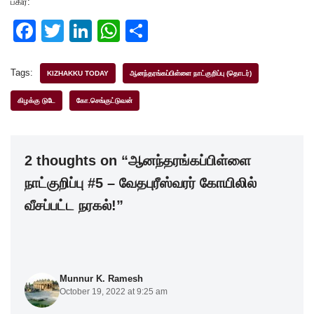
பகிர:
F
T
Li
W
S
a
wi
n
h
h
c
tt
k
at
ar
Tags:
KIZHAKKU TODAY
ஆனந்தரங்கப்பிள்ளை நாட்குறிப்பு (தொடர்)
e
er
e
s
e
கிழக்கு டுடே
கோ.செங்குட்டுவன்
b
dI
A
o
n
p
2 thoughts on “ஆனந்தரங்கப்பிள்ளை
o
p
நாட்குறிப்பு #5 – வேதபுரீஸ்வரர் கோயிலில்
k
வீசப்பட்ட நரகல்!”
Munnur K. Ramesh
October 19, 2022 at 9:25 am