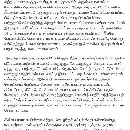
அந்த டோலிக்கு குருசொன்று போட்டிருக்குமாம். அதன்பேரிலே சம்பா
கோவிலிலே யிருக்கிற பிரகாசனென்கிறவன் அந்தத் தெரு வழியே போகச்சே
இதைக்கண்டான். அவனுக்கு எப்படி தெரிந்தது என்றால் டோலி சட்டமாயிராதே.
பிரேதத்தை யெடுக்கிற டோலி சாடை வேறானபடியினாலே இவன்
பார்த்தாப்போலே தெரிந்து அதைச் சின்ன பரசுராமப்பிள்ளை யண்டைக்குப் போய்
இதேது டோலி? எங்கள் கோவிலு போலக் காணுதென்று கேட்டான். நானறியேன்.
அரியாங்குப்பத்திலிருந்து சாயக்காரரை எடுத்து வந்த கூலிக்காரர் இங்கே
போட்டுவிட்டுப் போனார்களாங் காட்டியும் இப்பவுங் கூலிக் கொடுக்கிறேனென்று
என்றெடுத்துப்போகச் சொன்னானாம். நல்லதென்று சொல்லிவிட்டு அவன் போய்
பாதிரி கடுத்துடனே சொன்னானாம்.
அவர் துரைக்கு ஒரு பெத்திஸியோ மெழுதி இந்த அரியாங்குப்பத்திலே யிருக்கிற
பிரேத்ததை எடுக்கிற கட்டிலிலே ஒரு குருசு போட்டிருக்கும். அதைக் கொண்டு
வந்து அரும்பாத்தை வீட்டண்டையிலே தெருவிலே போட்டு அதன் பேரிலே பீயைக்
கரைத்து ஊற்றிக் கல்லிலே போட்டு இப்படிப்பட்ட அலங்கோலம் பண்ணினார்கள்
என்றும், பின்னையும் அடுத்த நியாயங்களை எழுதி குவர்னதோருக்குக்
கொடுத்தாப் போலேயும் அதைக் குவர்னதோர் பார்த்து கொண்டவுடனே
கிறேப்பியர் முசியே தெமெரேனையும் இராசவுடைய புறோக்கிறதோர் முசே
மேரையும், முசே மீராவையும் அழைத்துபித்துக் கொண்டு பாதிரி கடுத்தேயையும்
அழைப்பித்துக் கொண்டு அப்பால் மனுஷரையனுப்பி அந்தக் கட்டில் பல்லக்கை
எடுத்துக் கொண்டு சின்ன பரசுராமப் பிள்ளையையும் அழைத்துக்கொண்டு வரச்
சொன்னார்கள்.
சின்ன பரசுராமப் பிள்ளை வந்தவுடனே இந்தக் கட்டில் சேதி என்னவென்று
கேட்டார்கள். முன் அந்தப் பக்கத்திலே எழுதியிருக்கிற படிக்கும் பரசுராமப்