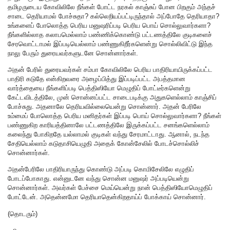
தமிழருடைய கோவிலிலே நீங்கள் போட்ட நரகல் காஞ்சுப் போன பிறகும் அந்தச்
சாடை தெரியாமல் போச்சுதா? கல்லெறியப்பட்டிருந்தால் அப்போதே தெரியாதா?
உங்களைப் போலொத்த பெரிய மனுஷரிப்படி பெரிய பொய் சொல்லுவார்களா?
நீங்களில்லாத கலாபமெல்லாம் பண்ணிக்கொண்டு பட்டணத்திலே குடிகளைச்
சேரவொட்டாமல் இப்படியெல்லாம் பண்ணுகிறீர்களென்று சொல்லிவிட்டு இந்த
நாலு பேரும் துரையவர்களுடனே சொன்னார்கள்.
அதன் பேரில் துரையவர்கள் சம்பா கோவிலிலே பெரிய பாதிரியாயிருக்கப்பட்ட
பாதிரி கடுதே என்கிறவரை அழைப்பித்து இப்படிப்பட்ட அபத்தமான
வார்த்தையை நீங்களிப்படி பெத்திஸியோ மெழுதிப் போட்டீர்களென்று
கேட்டவிடத்திலே, முன் சொன்னப்பட்ட சாடைபடிக்கு அதுகளெல்லாம் காஞ்சிப்
போச்சுது. அதனாலே தெரியவில்லையென்று சொன்னார். அதன் பேரிலே
உம்மைப் போலொத்த பெரிய மனிதர்கள் இப்படி பொய் சொல்லுவார்களா? நீங்கள்
பண்ணுகிற காரியத்தினாலே பட்டணத்திலே இருக்கப்பட்ட சனங்களெல்லாம்
கலைந்து போகிறதே யல்லாமல் குடிகள் வந்து சேரமாட்டாது. ஆனால், நடந்த
சேதியெல்லாம் கடுதாசியெழுதி அதைக் கோன்சேலில் போடச்சொல்லிச்
சொன்னார்கள்.
அதன்பேரிலே பாதிரியாருந்து கொண்டு அப்படி கொமிசேலிலே எழுதிப்
போடப்போகாது. என்னுடனே வந்து சொன்ன மனுஷர் அப்படியென்று
சொன்னார்கள். அவர்கள் பேச்சை மெய்யென்று நான் பெத்திஸியோமெழுதிப்
போட்டேன். அதென்னமோ தெரியாதென்கிறதாய்ப் போக்காய் சொன்னார்.
(தொடரும்)