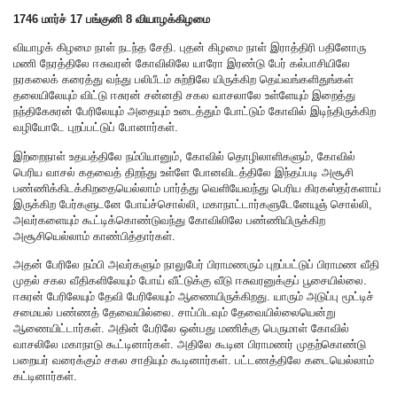
1746 மார்ச் 17 பங்குனி 8 வியாழக்கிழமை
வியாழக் கிழமை நாள் நடந்த சேதி. புதன் கிழமை நாள் இராத்திரி பதினோரு
மணி நேரத்திலே ஈசுவரன் கோவிலிலே யாரோ இரண்டு பேர் கல்பாசியிலே
நரகலைக் கரைத்து வந்து பலிபீடம் சுற்றிலே யிருக்கிற தெய்வங்களிதுங்கள்
தலையிலேயும் விட்டு ஈசுரன் சன்னதி சகல வாசலாலே உள்ளேயும் இறைத்து
நந்திகேசுரன் பேரிலேயும் அதையும் உடைத்தும் போட்டும் கோவில் இடிந்திருக்கிற
வழியோடே புறப்பட்டுப் போனார்கள்.
இற்றைநாள் உதயத்திலே நம்பியானும், கோவில் தொழிலாளிகளும், கோவில்
பெரிய வாசல் கதவைத் திறந்து உள்ளே போனவிடத்திலே இந்தப்படி அசூசி
பண்ணிக்கிடக்கிறதையெல்லாம் பார்த்து வெளியேவந்து பெரிய கிரகஸ்தர்களாய்
இருக்கிற பேர்களுடனே போய்ச்சொல்லி, மகாநாட்டார்களுடேனேயுஞ் சொல்லி,
அவர்களையும் கூட்டிக்கொண்டுவந்து கோவிலிலே பண்ணியிருக்கிற
அசூசியெல்லாம் காண்பித்தார்கள்.
அதன் பேரிலே நம்பி அவர்களும் நாலுபேர் பிராமணரும் புறப்பட்டுப் பிராமண வீதி
முதல் சகல வீதிகளிலேயும் போய் வீட்டுக்கு வீடு ஈசுவரனுக்குப் பூசையில்லை.
ஈசுரன் பேரிலேயும் தேவி பேரிலேயும் ஆணையிருக்கிறது. யாரும் அடுப்பு மூட்டிச்
சமையல் பண்ணத் தேவையில்லை. சாப்பிடவும் தேவையில்லையென்று
ஆணையிட்டார்கள். அதின் பேரிலே ஒன்பது மணிக்கு பெருமாள் கோவில்
வாசலிலே மகாநாடு கூட்டினார்கள். அதிலே கூடின பிராமணர் முதற்கொண்டு
பறையர் வரைக்கும் சகல சாதியும் கூடினார்கள். பட்டணத்திலே கடையெல்லாம்
கட்டினார்கள்.