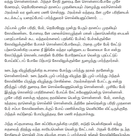
வந்து சொன்னார்கள். அந்தச் சேதி துரையுடனே சொன்னாப்போலே முசே
மேரையும், தெமேரேனையும் தானப்ப முதலியையும் அழைத்து வரச்சொல்லி
அவர்கள் வர ஒன்பரை மணி சென்றது. அவர்கள் வந்தவுடனே முசே பரிதியைக்
கூடக்கூட்டி யதைப்போய் பார்த்துவரச் சொல்லியனுப்பினார். …
அப்பால் முசே பரிதி, மேர், தெமேரேனு மூன்று பேரும் தானப்ப முதலியும்
கோவிலண்டை போனவுடனே மலைக்கொழுந்தன் மகன் பற்லாமென்கிற பையன்
பறைப்பசங்கள் கூட வந்தவர்களைப் பறங்கிப் பேச்சுப் பேச்சுக்குள்ளே
கோவிலுக்குள்ளே போகச் சொன்னாப்போலேயும், அதை முசே மேர் கேட்டு
பற்லாமென்கிற பயலை நீ இங்கே வந்தா யுன்னுடைய வேலையா போ என்று
கோபித்துக் கொண்டானதின் பேரிலே போறேனய்யா வென்று புறப்பட்டுப்
போய்விட்டாப் போலே பிற்பாடு கோவிலுக்குள்ளே நுழைந்து பார்த்தார்கள்.
உடைந்து விழுந்திருக்கிற கூசாவை மோந்து பார்த்து நரகல் தானேன்று
சொன்னார்கள். உடைந்தவிடமும் பார்த்து விழுந்த இடமும் பார்த்து அந்தக்
கோவிலிலே யிருந்து விழுந்தது பிசகில்லை. அவர்கள்தான் போட்டது என்று
தீர்த்துப் பரிதி துரையுடனே சொல்லவேணுமென்று சொன்னான். முசியே மேர்
இருந்து கொண்டு பாதிரிகளைப் போய்க் கேட்கவேணுமென்று சொன்னான்.
முசே பரிதி எனக்கு உத்தரவு தரவில்லை யென்று சொன்னான். மேர், எனக்கு
உத்தரவு தானென்று சொல்லிச் சொன்னவிடத்திலே நல்லதென்று பரிதி முதலான
பேர் சம்பா கோவிலண்டைக்குப் போய் மணிக்கயிறு வெளியிலே விட்டிருக்குதே
அந்தக் கயிற்றைப் போயிழுத்தவுடனே மணி சத்தமாச்சுது.
அந்த சப்தமானவுடனே சுப்பிரியாருக்கிற பாதிரி, கடுதி யென்கிறவன் வந்து
கதவைத் திறந்து வந்த காரியமென்ன வென்று கேட்டான். அதன் பேரிலே நடந்த
சேதியைச் சொல்லி அது விழுந்த சாடைப் பார்த்தால் உங்கள் கோவிலிலேயிருந்து