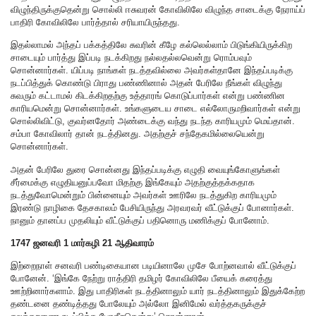
விழுந்திருக்குதென்று சொல்லி ஈசுவரன் கோவிலிலே விழுந்த சாடைக்கு நேராய்ப்
பாதிரி கோவிலிலே பார்த்தால் சரியாயிருந்தது.
இதல்லாமல் அந்தப் பக்கத்திலே சுவரின் கீழே கல்லெல்லாம் பிடுங்கியிருக்கிற
சாடையும் பார்த்து இப்படி நடக்கிறது நல்லதல்லவென்று ரொம்பவும்
சொன்னார்கள். யிப்படி நாங்கள் நடத்தவில்லை அவர்கள்தானே இந்தப்படிக்கு
நடப்பித்துக் கொண்டு பிராது பண்ணினால் அதன் பேரிலே நீங்கள் விழுந்து
சுவரும் கட்டாமல் கிடக்கிறதற்கு உத்தாரங் கொடுப்பார்கள் என்று பண்ணின
காரியமென்று சொன்னார்கள். உங்களுடைய சாடை எல்லோருமறிவார்கள் என்று
சொல்லிவிட்டு, குவர்னதோர் அண்டைக்கு வந்து நடந்த காரியமும் மெய்தான்.
சம்பா கோவிலார் தான் நடத்தினது. அதற்குச் சந்தேகமில்லையென்று
சொன்னார்கள்.
அதன் பேரிலே துரை சொன்னது இந்தப்படிக்கு எழுதி வையுங்கோளுங்கள்
சீர்மைக்கு எழுதியனுப்பவோ மிதற்கு இங்கேயும் அதற்குத்தக்கதாக
நடத்துவோமென்றும் பின்னையும் அவர்கள் ஊரிலே நடத்துகிற காரியமும்
இரண்டு நாழிகை தேசகாலம் பேசியிருந்து அரவரவர் வீட்டுக்குப் போனார்கள்.
நானும் தானப்ப முதலியும் வீட்டுக்குப் பதினொரு மணிக்குப் போனோம்.
1747 ஜனவரி 1 மார்கழி 21 ஆதிவாரம்
இற்றைநாள் சனவரி பண்டிகையான படியினாலே முசே போற்னவால் வீட்டுக்குப்
போனேன். ‘இங்கே நேற்று ராத்திரி தமிழர் கோவிலிலே பீயைக் கரைத்து
ஊற்றினார்களாம். இது பாதிரிகள் நடத்தினாலும் யார் நடத்தினாலும் இதுக்கேற்ற
தண்டனை தண்டித்தது போலேயும் அல்லோ இனிமேல் வர்த்தகருக்குச்