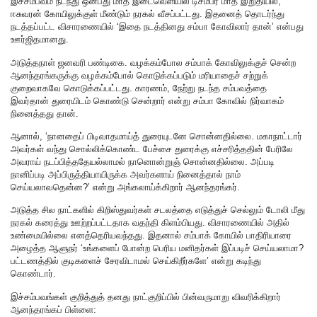
இச்சம்பவம் நடந்து ஒன்பது மாத இடைவெளியில் டிசம்பர் மாத இறுதியில்,
ஈசுவரன் கோயிலுக்குள் மீண்டும் நரகல் வீசப்பட்டது. இதனைத் தொடர்ந்து
நடத்தப்பட்ட விசாரணையில் ‘இதை நடத்தினது சம்பா கோவிலார் தான்’ என்பது
ஊர்ஜிதமானது.
அடுத்தநாள் ஜனவரி பண்டிகை. வழக்கம்போல சம்பாக் கோவிலுக்குச் சென்ற
ஆனந்தரங்கருக்கு வழக்கம்போல் கொடுக்கப்படும் மரியாதைச் சற்றுக்
குறைவாகவே கொடுக்கப்பட்டது. காரணம், நேற்று நடந்த சம்பவத்தை
இவர்தான் துரையிடம் கொண்டு சென்றார் என்று சம்பா கோவில் நிர்வாகம்
நினைத்தது தான்.
ஆனால், ‘நானதைப் பிடிவாதமாய்த் துரையுடனே சொன்னதில்லை. மகாநாட்டார்
அவர்கள் வந்து சொல்லிக்கொண்ட பேச்சை துரைக்கு எச்சரித்ததின் பேரிலே
அவராய் நடப்பித்ததேயல்லாமல் நானொன்றுஞ் சொன்னதில்லை. அப்படி
நானிப்படி அப்பிருத்தியாயிருக்க அவர்களாய் நினைத்தால் நாம்
செய்யலாவதென்ன?’ என்று அங்கலாய்க்கிறார் ஆனந்தரங்கர்.
அடுத்த சில நாட்களில் கிறிஸ்துவர்கள் சடலத்தை எடுத்துச் செல்லும் டோலி மீது
நரகல் கரைத்து ஊற்றப்பட்டதாக வதந்தி கிளம்பியது. விசாரணையில் அதில்
உண்மையில்லை எனத்தெரியவந்தது. இதனால் சம்பாக் கோயில் பாதிரியாரை
அழைத்த ஆளுநர் ‘உங்களைப் போன்ற பெரிய மனிதர்கள் இப்படிச் செய்யலாமா?
பட்டணத்தில் குடிகளைச் சேரவிடாமல் செய்கிறீர்களே’ என்று கடிந்து
கொண்டார்.
இச்சம்பவங்கள் குறித்துத் தனது நாட்குறிப்பில் பின்வருமாறு விவரிக்கிறார்
ஆனந்தரங்கப் பிள்ளை: