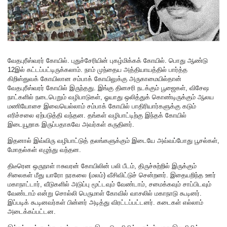
வேதபுரீஸ்வரர் கோயில். புதுச்சேரியின் புகழ்மிக்கக் கோயில். பொது ஆண்டு
12இல் கட்டப்பட்டிருக்கலாம். நாம் முந்தைய அத்தியாயத்தில் பார்த்த
கிறிஸ்துவக் கோயிலான சம்பாக் கோயிலுக்கு அருகாமையில்தான்
வேதபுரீஸ்வரர் கோயில் இருந்தது. இங்கு தினசரி நடக்கும் பூஜைகள், விசேஷ
நாட்களில் நடைபெறும் வழிபாடுகள், ஓயாது ஒலித்துக் கொண்டிருக்கும் ஆலய
மணியோசை இவையெல்லாம் சம்பாக் கோயில் பாதிரியார்களுக்கு கடும்
எரிச்சலை ஏற்படுத்தி வந்தன. தங்கள் வழிபாட்டிற்கு இந்தக் கோயில்
இடையூறாக இருப்பதாகவே அவர்கள் கருதினர்.
இதனால் இவ்விரு வழிபாட்டுத் தலங்களுக்கும் இடையே அவ்வப்போது பூசல்கள்,
மோதல்கள் எழுந்து வந்தன.
திடீரென ஒருநாள் ஈசுவரன் கோயிலின் பலி பீடம், திருச்சுற்றில் இருக்கும்
சிலைகள் மீது யாரோ நரகலை (மலம்) வீசிவிட்டுச் சென்றனர். இதையறிந்த ஊர்
மகாநாட்டார், வீடுகளில் அடுப்பு மூட்டவும் வேண்டாம், சமைக்கவும் சாப்பிடவும்
வேண்டாம் என்று சொல்லி பெருமாள் கோவில் வாசலில் மகாநாடு கூடினர்.
இப்படிக் கூடினவர்கள் பின்னர் அடித்து விரட்டப்பட்டனர். கடைகள் எல்லாம்
அடைக்கப்பட்டன.