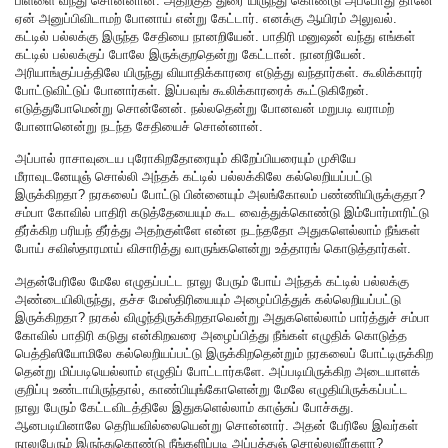
பிள்ளை வந்து சொன்னான். அதற்குத் துரை யிருந்து கொண்டு அப்போது தானே
ஏன் அனுப்பிவிடாமற் போனாய் என்று கேட்டார். எனக்கு ஆயிரம் அலுவல்.
கட்டில் பல்லக்கு இருந்த சேதியை நானறியேன். பாதிரி மனுஷன் வந்து எங்கள்
கட்டில் பல்லக்குப் போலே இருக்குறதென்று கேட்டான். நானறியேன்.
அரியாங்குப்பத்திலே யிருந்து வியாதிக்காரரை எடுத்து வந்தார்கள். கூலிக்காரர்
போட்டுவிட்டுப் போனார்கள். இப்பவுங் கூலிக்காரரைக் கூட்டுகிறேன்.
எடுத்துபோமென்று சொன்னேன். நல்லதென்று போனவன் மறுபடி வராமற்
போனானென்று நடந்த சேதியைச் சொன்னான்.
அப்பால் ராசாவுடைய புரோகிறதோரையும் கிறேப்பியரையும் முசியே
மீராவுடனேயுஞ் சொல்லி அந்தக் கட்டில் பல்லக்கிலே கல்லெறியப்பட்டு
இருக்கிறதா? நரகலைப் போட்டு பின்னையும் அலங்கோலம் பண்ணியிருக்குதா?
சம்பா கோவில் பாதிரி கடுத்தேயையும் கூட வைத்துக்கொண்டு இம்போர்மாரிட்டு
தீர்க்கிற பரியந் தீர்த்து அதற்குள்ளே என்ன நடந்ததோ அதுகளெல்லாம் நீங்கள்
போய் சவிஸ்தாரமாய் விசாரித்து வாருங்களென்று உத்தாரங் கொடுத்தார்கள்.
அதன்பேரிலே மேலே எழுதப்பட்ட நாலு பேரும் போய் அந்தக் கட்டில் பல்லக்கு
அண்டையிலிருந்து, தச்ச மேஸ்திரியையும் அழைப்பித்துக் கல்லெறியப்பட்டு
இருக்கிறதா? நரகல் விழுந்திருக்கிறதாவென்று அதுகளெல்லாம் பார்த்துச் சம்பா
கோவில் பாதிரி கடுது என்கிறவரை அழைப்பித்து நீங்கள் எழுதிக் கொடுத்த
பெத்திஸியோமிலே கல்லெறியப்பட்டு இருக்கிறதென்றும் நரகலைப் போட்டிருக்கிற
தென்று மிப்படியெல்லாம் எழுதிப் போட்டார்களே. அப்படியிருக்கிற அடையாளக்
குறிப்பு உண்டாயிருந்தால், காண்பியுங்கோளென்று மேலே எழுதியிருக்கப்பட்ட
நாலு பேரும் கேட்டவிடத்திலே இதுகளெல்லாம் காஞ்சுப் போச்சுது.
ஆனபடியினாலே தெரியவில்லையென்று சொன்னார். அதன் பேரிலே இவர்கள்
நாலுபேரும் இருந்துகொண்டு நீங்களிப்படி அப்பத்தஞ் சொல்லுவீர்களா?