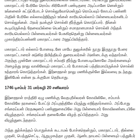
மகாநாட்டார் பேரிலே ரொம்ப கிரிமோசி பண்டிதரை அடிப்பானே னென்றும்
உங்களைச் சுட்டுப்போடச் சொல்லுவோமென்றும் ரொம்பவும் கோபம் பண்ணி
அதின் பேரிலே எல்லாவற்றிற்கும் உங்கள் காரியமெல்லாம் பிள்ளையவர்களிடம்
சொல்லுங்கள். அவர் நமக்குச் சொல்லி தீர்த்துக் கொடுப்பார். நீங்கள்
கூடியிருக்கத் தேவையில்லை யென்றும் சமாதானமாகச் சொல்லி அந்தக்
காரியமெல்லாம் பிள்ளையவர்கள் பேசுகிறதென்று பிள்ளையவர்கள்
முகாந்திரம்பண்ணி மகாநாட்டாரை அனுப்பிவித்தார்.
மகாநாட்டார் எல்லாம் போனவுடனே மாயே துலுக்கரில் நூறு இருநூறு பேரை
மகாநாட்டாரைச் சுடுகிற நிமித்தியம் துரையவர்கள் அண்டைக்கு வந்தார்கள்.
அதற்கு முன்னே மகாநாட்டார் சம்மதி தீர்ந்து போனபடியினாலே அவர்களையும்
அழைத்து நாலு வாலிலேயும் மகாநாட்டார் போகாமல் பத்திரமாயிருக்கச் சொல்லி
உத்தாரங் கொடுத்தார்கள். இற்றைநாள் நாலு மணிக்குள்ளே இவ்வளவு நடந்தது.
இனிமேல் என்ன நடக்குமோ தெரியாது.
1746 டிசம்பர் 31 மார்கழி 20 சனிவாரம்
இற்றைநாள் ராத்திரி ஏழு மணிக்கு வேதபுரீஸ்வரன் கோவிலிலே, சம்பாக்
கோவிலே நரகலைப் போட்டு அப்புறத்திலே யிருந்து எறிந்தார்களாம். அப்போது
சங்கரய்யன் பிரதக்ஷனம் பண்ணுகையிலே அது பிள்ளையார் கோவிலண்டையிலே
விழுந்ததாம். சங்கரய்யன் தலைமேலே விழத் தப்பித்ததாம். அது
விழுந்துடைந்ததாம்.
அந்த துர்க்கந்தம் பொறுக்கக் கூடாமல் போச்சுதென்றும், மகாநாட்டார், தில்லை
முதலி, பெத்துசெட்டி, ஆறுமுகத்தா முதலி, ஆண்டநாயகப் பிள்ளையும் பத்துபேர்