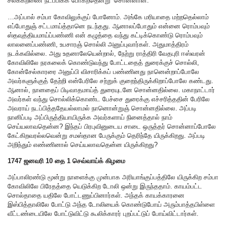
சலக்கறணை நடப்பிக்க போகீறதென்று’ சொன்னான்.
…அப்பால் சம்பா கோவிலுக்குப் போனோம். அங்கே மரியாதை மற்றதெல்லாம்
எப்போதுஞ் சட்டமாய்த்தானெ நடந்தது. ஆனாலப்போதும் என்னை ரொம்பவும்
ஸ்தவுத்தியமாய்ப்பண்ணி என் கழுத்தை வந்து கட்டிக்கொண்டு ரொம்பவும்
லாலனைப்பண்ணி, உபசாரஞ் சொல்லி அனுப்புவார்கள். அதுமாத்திரம்
நடக்கவில்லை. அது உதனாலேயென்றால், நேற்று ராத்திரி வேதபுரி ஈஸ்வரன்
கோவிலிலே நரகலைக் கொண்டுவந்து போட்டதைத் துரைக்குச் சொல்லி,
கோன்சேல்காரரை அனுப்பி விசாரிக்கப் பண்ணினது நானென்றாப்போலே
அவர்களுக்குத் தேற்றி என்பேரிலே சற்றுக் குறைந்திருக்கிறாப்போலே கண்டது.
ஆனால், நானதைப் பிடிவாதமாய்த் துரையுடனே சொன்னதில்லை. மகாநாட்டார்
அவர்கள் வந்து சொல்லிக்கொண்ட பேச்சை துரைக்கு எச்சரித்ததின் பேரிலே
அவராய் நடப்பித்ததேயல்லாமல் நானொன்றுஞ் சொன்னதில்லை. அப்படி
நானிப்படி அப்பிருத்தியாயிருக்க அவர்களாய் நினைத்தால் நாம்
செய்யலாவதென்ன? இந்தப் பிரபுவினுடைய சாடை ஒருத்தர் சொன்னாப்போலே
கேட்கிறவரல்லவென்று சமஸ்தான பேருக்கும் தெரிந்தே யிருக்கிறது. அப்படி
அறிந்தும் எண்ணினால் செய்யலாவதென்ன யிருக்கிறது?
1747 ஜனவரி 10 தை 1 செவ்வாய்க் கிழமை
அப்பாலிரண்டு மூன்று நாளைக்கு முன்பாக அரியாங்குப்பத்திலே யிருக்கிற சம்பா
கோவிலிலே பிரேதத்தை யெடுக்கிற டோலி ஒன்று இருந்ததாம். காயம்பட்ட
சொல்தாதை யதிலே போட்டணுப்பினார்கள். அந்தக் காயக்காரனை
இஸ்பித்தாலிலே போட்டு அந்த டோலியைக் கொண்டுபோய் அரும்பாத்தபிள்ளை
வீட்டண்டையிலே போட்டுவிட்டு கூலிக்காரர் புறப்பட்டுப் போய்விட்டார்கள்.