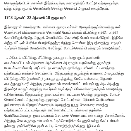
கொளுத்திவிடச் சொல்லி இந்தப்படிக்கு கொளுத்திப் போட்டு வந்தவனுக்கு
பத்து பத்து ரூபாய் கொடுக்கிறதென்று சொல்லி அனுப்பி வைத்தேன்.
1748 ஆகஸ்ட் 22 ஆவணி 10 குருவாரம்
இற்றைநாள் காலத்தாலே என்னை துரையவர்கள் அழைத்தனுப்பிவைத்து என்
பெண்சாதி பிள்ளைகளைக் கொண்டு போய் உங்கள் வீட்டுக்கு எதிரே பாதிரி
கோயிலிருக்கிறதே அந்தக் கோயிலிலே கொண்டு போய் வைக்கிறேன். இதிலே
அந்த வீட்டின் பேரிலே போடுகிறதற்கு நேற்று சொன்ன இருபத்தைந்து பாரமும்
(பஞ்சும்) அந்தக் கோயிலிலே சேர்த்துப் போடச்சொல்லி உத்தாரம் கொடுத்தார்.
… அப்பால் வீட்டுக்கு வீட்டுக்கு முப்பது நாற்பது குடம் தண்ணீர்
வைக்காவிட்டால் அவனை ஆக்கினை அபராதம் வருமென்று தமுக்குப்
போடச்சொன்னார். அப்பால் நயனாருக்கு தாக்கீது பண்ணி பட்டணத்தை
பத்திரமாய் காக்கச் சொன்னார். அந்தபடிக்கு தமுக்குக் காரனை அழைப்பித்து
வீட்டுக்கு வீடு (தண்ணீர்) முப்பது குடத்துக்கு மேலே எவ்வளவு அதனம்
வைத்தாலும் சரி அதற்கு குறையாமல் வைக்காவிட்டால் ஐம்பது அடி அடித்து
இரண்டு காதும் அறுத்து அவர்கள் ஆஸ்தியும் பிச்சைக்காரருக்குக் கொடுத்து
விடுவார்கள். இந்தபடிக்கு துரையவர்கள் கட்டளை யென்று தமுக்குப் போடச்
சொன்னேன். அந்தபடிக்கு தமுக்குப் போட்டார்கள். அப்பால் பெரியண்ண
நயினாரையும் வீராநாய்க்கரையும் அழைத்து நூறு சேவகரை வைத்து
பத்திரமாய்ப் பட்டணத்தைக் கார்க்காவிட்டால் உங்களை தூக்கில்
போடுவோமென்று துரையவர்கள் சொல்லச் சொன்னார்கள் என்று சொன்னேன்.
அதற்கு சேவகருக்கு சம்பளம் கூட்டிக்கொடுக்க வேணுமென்று கேட்டார்கள்.
நல்லது. கும்பினீரிலே முன் கூட்டி கொடுத்திருக்கிறது. இப்பவும்