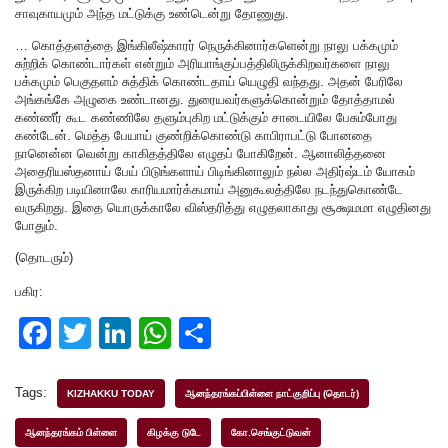
சாவுகாயமும் அந்த மட்டுக்கு உண்டென்று தோணுது.
… கொத்தளத்தை இங்கிலீஷ்காரர் நெருக்கினார்களென்று நாலு பக்கமும்
சுற்றிக் கொண்டார்கள் என்றும் அரியாங்குப்பத்திலிருக்கிறவர்களை நாலு
பக்கமும் பெகுதளம் சுத்திக் கொண்டதாய் யெழுதி வந்தது. அதன் பேரிலே
அங்கங்கே அழுகை உண்டானது. துரையவர்களுக்கொன்றும் தோத்தாமல்
கண்ணீர் கூட கண்ணிலே தளும்புகிற மட்டுக்கும் சாடையிலே பேசும்போது
கண்டேன். மெத்த பேயாய் குண்றிக்கொண்டு காபிராபட்டு போனதை
நானென்ன வென்று காகிதத்திலே எழுதப் போகிறேன். ஆனாலித்தனை
அதைரியஸ்தனாய் பேய் பிடுங்களாய் பிடிங்கினாலும் நல்ல அதிர்ஷ்டம் யோகம்
இருக்கிற படியினாலே காரியமார்க்கமாய் அனுகூலத்திலே நடந்துகொண்டே
வருகிறது. இதை யொருக்காலே விஸ்தரித்து எழுதலாகாது சூக்ஷமமா எழுதினது
போதும்.
(தொடரும்)
பகிர:
F
T
Li
W
S
a
wi
n
h
h
c
tt
k
at
ar
Tags:
KIZHAKKU TODAY
ஆனந்தரங்கப்பிள்ளை நாட்குறிப்பு (தொடர்)
e
er
e
s
e
ஆனந்தரங்கம் பிள்ளை
கிழக்கு டுடே
கோ.செங்குட்டுவன்