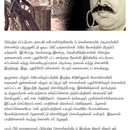
பிரெஞ்சு கப்பற்படைதளபதி லபோன்தெனேவிடம் சென்னையில் அடிவாங்கிக்
கொண்டு புறமுதுகிட்டு ஓடிய பிரிட்டிஷ்காரர்கள் அதே வேகத்தில் திரும்பி
வந்தனர். இப்போது அவர்களது இலக்கு, தென்னிந்தியாவின் பிரெஞ்சு
தலைமையிடமான புதுச்சேரி! பட்டணத்தை நோக்கி இங்கிலீஷ் கப்பற்படை
கப்பல்கள் வந்து கொண்டிருப்பதாக அடிக்கடி தகவல் வந்து கொண்டே
இருந்தது. இது, புதுச்சேரி மக்களைப் பெரும் கலவரமடைய வைத்தது.
ஒழுகரை மற்றும் அரியாங்குப்பத்தில் இருந்த கிறிஸ்துவக் கோயில்களின்
கதவுகள் ஜன்னல்கள் மற்றும் தட்டுமுட்டுச் சாமான்கள் புதுச்சேரிக்குக் கொண்டு
வரப்பட்டன. இதுபற்றி ஆளுநர் விசாரித்தபோது, இங்கிலீஷ்காரர் தாக்குதல்
நடத்துவார்கள் என்பதற்காக ரங்கப்பிள்ளை குடும்பத்தினர் ஊரைவிட்டுச்
சென்றுவிட்டனர் என அறிந்தோம். அதனால் நாங்களும் முன்னெச்சரிக்கையாக
இப்படிச் செய்தோம் எனப் பாதிரிகள் விளக்கம் அளித்தனர். ஆனால்
ரங்கப்பிள்ளையோ ‘என் குடும்பத்தினர் யாரும் வெளியே போகவில்லை.
வேண்டுமானால் ஆளைவிட்டு விசாரித்துக் கொள்ளுங்கள்’ என்றார். இதனால்
பாதிரிகளைக் கடிந்து கொண்டார் ஆளுநர்.
பயம் பீதி காரணமாகப் பிரெஞ்சு அரசாங்கத்திடம் இருந்து தினம் தினம் ஓர்