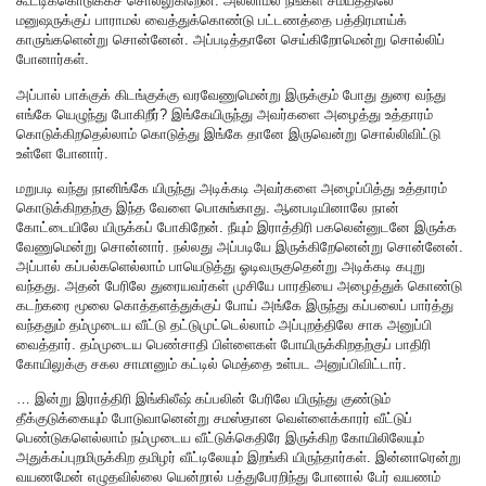
கூட்டிக்கொடுக்கச் சொல்லுகிறேன். அல்லாமல் நீங்கள் சமயத்திலே
மனுஷருக்குப் பாராமல் வைத்துக்கொண்டு பட்டணத்தை பத்திரமாய்க்
காருங்களென்று சொன்னேன். அப்படித்தானே செய்கிறோமென்று சொல்லிப்
போனார்கள்.
அப்பால் பாக்குக் கிடங்குக்கு வரவேணுமென்று இருக்கும் போது துரை வந்து
எங்கே யெழுந்து போகிறீர்? இங்கேயிருந்து அவர்களை அழைத்து உத்தாரம்
கொடுக்கிறதெல்லாம் கொடுத்து இங்கே தானே இருவென்று சொல்லிவிட்டு
உள்ளே போனார்.
மறுபடி வந்து நானிங்கே யிருந்து அடிக்கடி அவர்களை அழைப்பித்து உத்தாரம்
கொடுக்கிறதற்கு இந்த வேளை பொசுங்காது. ஆனபடியினாலே நான்
கோட்டையிலே யிருக்கப் போகிறேன். நீயும் இராத்திரி பகலென்னுடனே இருக்க
வேணுமென்று சொன்னார். நல்லது அப்படியே இருக்கிறேனென்று சொன்னேன்.
அப்பால் கப்பல்களெல்லாம் பாயெடுத்து ஓடிவருகுதென்று அடிக்கடி கபுறு
வந்தது. அதன் பேரிலே துரையவர்கள் முசியே பாரதியை அழைத்துக் கொண்டு
கடற்கரை மூலை கொத்தளத்துக்குப் போய் அங்கே இருந்து கப்பலைப் பார்த்து
வந்ததும் தம்முடைய வீட்டு தட்டுமுட்டெல்லாம் அப்புறத்திலே சாக அனுப்பி
வைத்தார். தம்முடைய பெண்சாதி பிள்ளைகள் போயிருக்கிறதற்குப் பாதிரி
கோயிலுக்கு சகல சாமானும் கட்டில் மெத்தை உள்பட அனுப்பிவிட்டார்.
… இன்று இராத்திரி இங்கிலீஷ் கப்பலின் பேரிலே யிருந்து குண்டும்
தீக்குடுக்கையும் போடுவானென்று சமஸ்தான வெள்ளைக்காரர் வீட்டுப்
பெண்டுகளெல்லாம் நம்முடைய வீட்டுக்கெதிரே இருக்கிற கோயிலிலேயும்
அதுக்கப்புறமிருக்கிற தமிழர் வீட்டிலேயும் இறங்கி யிருந்தார்கள். இன்னாரென்று
வயணமேன் எழுதவில்லை யென்றால் பத்துபேரறிந்து போனால் பேர் வயணம்