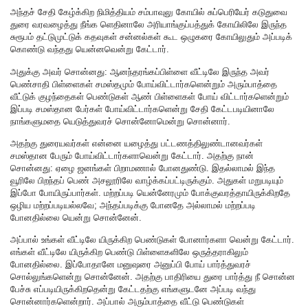
அந்தச் சேதி கேழ்க்கிற நிமித்தியம் சம்பாவுலு கோயில் சுப்பெரியேர் கடுதுவை
துரை வரவழைத்து நீங்க ளெதினாலே அரியாங்குப்பத்துக் கோயிலிலே இருந்த
சுரூபம் தட்டுமுட்டுக் கதவுகள் சன்னல்கள் கூட ஒழுகரை கோயிலுதும் அப்படிக்
கொண்டு வந்தது யென்னவென்று கேட்டார்.
அதுக்கு அவர் சொன்னது: ஆனந்தரங்கப்பிள்ளை வீட்டிலே இருந்த அவர்
பெண்சாதி பிள்ளைகள் சமஸ்தமும் போய்விட்டார்களென்றும் அரும்பாத்தை
வீட்டுக் குழந்தைகள் பெண்டுகள் ஆண் பிள்ளைகள் போய் விட்டார்களென்றும்
இப்படி சமஸ்தான பேர்கள் போய்விட்டார்களென்று சேதி கேட்டபடியினாலே
நாங்களுமதை யெடுத்துவரச் சொன்னோமென்று சொன்னார்.
அதற்கு துரையவர்கள் என்னை யழைத்து பட்டணத்திலுண்டானவர்கள்
சமஸ்தான பேரும் போய்விட்டார்களாவென்று கேட்டார். அதற்கு நான்
சொன்னது: ஏழை ஜனங்கள் பிறாமணால் போனதுண்டு. இதல்லாமல் இந்த
வூரிலே பிறந்தப் பெண் அசலூரிலே வாழ்க்கப்பட்டிருக்கும். அதுகள் மறுபடியும்
இப்போ போயிருப்பார்கள். மற்றப்படி யென்னேரமும் போக்குவரத்தாயிருக்கிறதே
ஒழிய மற்றப்படியல்லவே; அந்தப்படிக்கு போனதே அல்லாமல் மற்றப்படி
போனதில்லை யென்று சொன்னேன்.
அப்பால் உங்கள் வீட்டிலே யிருக்கிற பெண்டுகள் போனார்களா வென்று கேட்டார்.
எங்கள் வீட்டிலே யிருக்கிற பெண்டு பிள்ளைகளிலே ஒருத்தராகிலும்
போனதில்லை. இப்போதானே மனுஷரை அனுப்பி போய் பார்த்துவரச்
சொல்லுங்களென்று சொன்னேன். அதற்கு பாதிரியை துரை பார்த்து நீ சொன்ன
பேச்சு எப்படியிருக்கிறதென்று கேட்டதற்கு எங்களுடனே அப்படி வந்து
சொன்னார்களென்றார். அப்பால் அரும்பாத்தை வீட்டு பெண்டுகள்