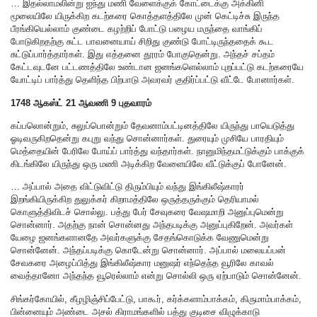
… இதல்லாமலின்று ஐந்து மணி வேளைக்குக் கோட்டைக்கு அக்கினி
மூலையிலே யிருக்கிற கடற்கரை கொத்தளத்திலே முன் கெட்டிச்சு இருந்த
பீரங்கியெல்லாம் குண்டை கழற்றிப் போட்டு பழைய மருந்தை வாங்கிப்
போடுகிறதற்கு சுட்ட பாவனையாய் சிறிது குண்டு போட்டிருந்ததைக் கூட
சுட்டுப்பார்த்தார்கள். இது எத்தனை தூரம் போகுதென்று. அந்தச் சப்தம்
கேட்டவுடனே பட்டணத்திலே உண்டான ஜனங்களெல்லாம் புறப்பட்டு கடற்கரையே
யோட்டிப் பார்த்து தெளிந்த பிற்பாடு அவரவர் குதிர்ப்பட்டு வீட்டே போனார்கள்.
1748 ஆகஸ்ட் 21 ஆவணி 9 புதவாரம்
கப்பலொன்றும், சுலுப்பொன்றும் தேவனாம்பட்டினத்திலே யிருந்து பாயெடுத்து
ஓடிவருகிறதென்று கபுறு வந்து சொன்னார்கள். துரையும் முசியே பாரதியும்
மெத்தையின் பேரிலே போய்ப் பார்த்து வந்தார்கள். நானுமிந்தமட்டுக்கும் பாக்குக்
கிடங்கிலே யிருந்து ஒரு மணி அடிக்கிற வேளையிலே வீட்டுக்குப் போனேன்.
… அப்பால் அதை விட்டுவிட்டு திரும்பியும் வந்து இங்கிலீஷ்காரர்
இறங்கியிருக்கிற துலுக்கர் கிறாமத்திலே ஒருத்தருக்கும் தெரியாமல்
கொளுத்திவிடச் சொல்லு. பத்து பேர் சேவுகரை வேஷமாறி அனுப்புமென்று
சொன்னார். அதற்கு நான் சொன்னது அந்தபடிக்கு அனுப்புகிறேன். அவர்கள்
யேழை ஜனங்களானதே அவர்களுக்கு சேதங்கொடுக்க வேணுமென்று
சொன்னேன். அந்தப்படிக்கு கொடேன்று சொன்னார். அப்பால் மலையப்பன்
சேவகரை அழைப்பித்து இங்கிலீஷ்கார மனுஷர் எந்தெந்த வூரிலே காவல்
வைத்தானோ அந்தந்த வூரெல்லாம் என்று சொல்லி ஒரு ஏற்பாடும் சொன்னேன்.
சிங்கர்கோயில், கீழழிஞ்சிப்பேட்டு, பாகூர், கர்க்களாம்பாக்கம், கிருமாம்பாக்கம்,
பின்னையும் அண்டை அசல் கிராமங்களில் பத்து குடிசை விழுக்காடு