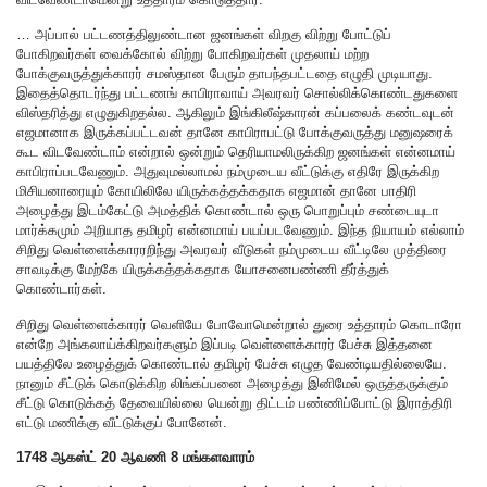
… அப்பால் பட்டணத்திலுண்டான ஜனங்கள் விறகு விற்று போட்டுப்
போகிறவர்கள் வைக்கோல் விற்று போகிறவர்கள் முதலாய் மற்ற
போக்குவருத்துக்காரர் சமஸ்தான பேரும் தாபந்தபட்டதை எழுதி முடியாது.
இதைத்தொடர்ந்து பட்டணங் காபிராவாய் அவரவர் சொல்லிக்கொண்டதுகளை
விஸ்தரித்து எழுதுகிறதல்ல. ஆகிலும் இங்கிலீஷ்காரன் கப்பலைக் கண்டவுடன்
எஜமானாக இருக்கப்பட்டவன் தானே காபிராபட்டு போக்குவருத்து மனுஷரைக்
கூட விடவேண்டாம் என்றால் ஒன்றும் தெரியாமலிருக்கிற ஜனங்கள் என்னமாய்
காபிராப்படவேணும். அதுவுமல்லாமல் நம்முடைய வீட்டுக்கு எதிரே இருக்கிற
மிசியனாரையும் கோயிலிலே யிருக்கத்தக்கதாக எஜமான் தானே பாதிரி
அழைத்து இடம்கேட்டு அமத்திக் கொண்டால் ஒரு பொறுப்பும் சண்டையுடா
மார்க்கமும் அறியாத தமிழர் என்னமாய் பயப்படவேணும். இந்த நியாயம் எல்லாம்
சிறிது வெள்ளைக்காரரறிந்து அவரவர் வீடுகள் நம்முடைய வீட்டிலே முத்திரை
சாவடிக்கு மேற்கே யிருக்கத்தக்கதாக யோசனைபண்ணி தீர்த்துக்
கொண்டார்கள்.
சிறிது வெள்ளைக்காரர் வெளியே போவோமென்றால் துரை உத்தாரம் கொடாரோ
என்றே அங்கலாய்க்கிறவர்களும் இப்படி வெள்ளைக்காரர் பேச்சு இத்தனை
பயத்திலே உழைத்துக் கொண்டால் தமிழர் பேச்சு எழுத வேண்டியதில்லையே.
நானும் சீட்டுக் கொடுக்கிற லிங்கப்பனை அழைத்து இனிமேல் ஒருத்தருக்கும்
சீட்டு கொடுக்கத் தேவையில்லை யென்று திட்டம் பண்ணிப்போட்டு இராத்திரி
எட்டு மணிக்கு வீட்டுக்குப் போனேன்.
1748 ஆகஸ்ட் 20 ஆவணி 8 மங்களவாரம்