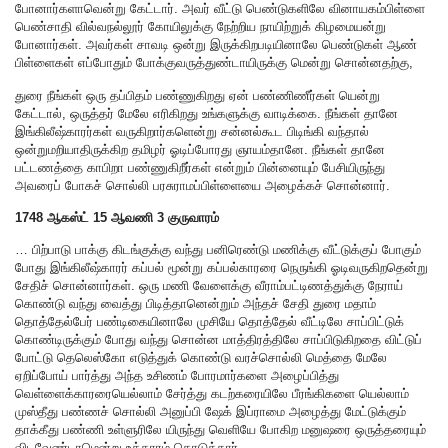
போனார்களாவென்று கேட்டார். அவர் வீட்டு பெண்டுகளிலே வினாயகம்பிள்ளை
பெண்சாதி வில்வநல்லூர் கோயிலுக்கு நேற்றிய நாயிற்றுக் கிழமையன்று
போனார்கள். அவர்கள் சாவடி ஒன்று இருக்கிறபடியினாலே பெண்டுகள் ஆண்
பிள்ளைகள் எப்போதும் போக்குவருத்துண்டாயிருக்கு மென்று சொன்னதற்கு,
துரை நீங்கள் ஒரு தப்பிதம் பண்ணுகிறது ஏன் பண்ணிணீர்கள் யென்று
கேட்டால், ஒருத்தர் மேலே எரிகிறது உங்களுக்கு வாடிக்கை. நீங்கள் தானே
இங்கிலீஷ்காரர்கள் வருகிறார்களென்று சன்னல்கூட பிடிங்கி வந்தால்
ஒன்றுமறியாதிருக்கிற தமிழர் ஓடிப்போரது ஞாயம்தானே. நீங்கள் தானே
பட்டணத்தை காபிறா பண்ணுகிறீர்கள் என்றும் பின்னையும் பேசியிருந்து
அவரைப் போகச் சொல்லி பரசுராமப்பிள்ளையை அழைக்கச் சொன்னார்.
1748 ஆகஸ்ட் 15 ஆவணி 3 குருவாரம்
… பிற்பாடு பாக்கு கிடங்குக்கு வந்து பனிரெண்டு மணிக்கு வீட்டுக்குப் போகும்
போது இங்கிலீஷ்காரர் கப்பல் மூன்று கப்பல்காரரை நெருங்கி ஓடிவருகிறதென்று
சேதிச் சொன்னார்கள். ஒரு மணி வேளைக்கு வீராம்பட்டிணத்துக்கு நேராய்
கொண்டு வந்து வைத்து பிடித்தானென்றும் அந்தச் சேதி துரை மதாம்
தொத்தேல்பேர் பண்டிகையினாலே முசியே தொத்தேல் வீட்டிலே சாப்பிட்டுக்
கொண்டிருக்கும் போது வந்து சொன்ன மாத்திரத்திலே சாப்பிடுகிறதை விட்டுப்
போட்டு தெலெஸ்கோ எடுத்துக் கொண்டு வரச்சொல்லி மெத்தை மேலே
ஏறிப்போய் பார்த்து அந்த உசிணம் போரமார்களை அழைப்பித்து
வெள்ளைக்காரரையெல்லாம் சேர்த்து கடற்கரையிலே பீரங்கிகளை யெல்லாம்
முஸ்தீது பண்ணச் சொல்லி அனுப்பி ஷேக் இப்ராமை அழைத்து மேட்டுக்கும்
தாக்கீது பண்ணி உள்ளுரிலே யிருந்து வெளியே போகிற மனுஷரை ஒருத்தரையும்
விடவேண்டாமென்று உத்தாரம் கொடுத்தார்.