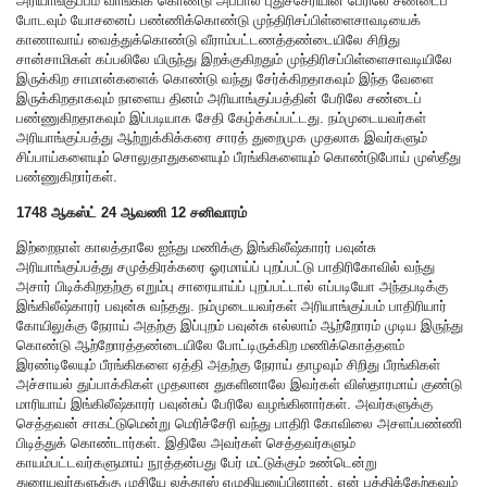
அரியாங்குப்பம் வாங்கிக் கொண்டு அப்பால் புதுச்சேரியின் பேரிலே சண்டைப்
போடவும் யோசனைப் பண்ணிக்கொண்டு முந்திரிசப்பிள்ளைசாவடியைக்
காணாவாய் வைத்துக்கொண்டு வீராம்பட்டணத்தண்டையிலே சிறிது
சான்சாமிகள் கப்பலிலே யிருந்து இறக்குகிறதும் முந்திரிசப்பிள்ளைசாவடியிலே
இருக்கிற சாமான்களைக் கொண்டு வந்து சேர்க்கிறதாகவும் இந்த வேளை
இருக்கிறதாகவும் நாளைய தினம் அரியாங்குப்பத்தின் பேரிலே சண்டைப்
பண்ணுகிறதாகவும் இப்படியாக சேதி கேழ்க்கப்பட்டது. நம்முடையவர்கள்
அரியாங்குப்பத்து ஆற்றுக்கிக்கரை சாரத் துறைமுக முதலாக இவர்களும்
சிப்பாய்களையும் சொலுதாதுகளையும் பீரங்கிகளையும் கொண்டுபோய் முஸ்தீது
பண்ணுகிறார்கள்.
1748 ஆகஸ்ட் 24 ஆவணி 12 சனிவாரம்
இற்றைநாள் காலத்தாலே ஐந்து மணிக்கு இங்கிலீஷ்காரர் பவுன்சு
அரியாங்குப்பத்து சமுத்திரக்கரை ஓரமாய்ப் புறப்பட்டு பாதிரிகோவில் வந்து
அசார் பிடிக்கிறதற்கு எறும்பு சாரையாய்ப் புறப்பட்டால் எப்படியோ அந்தபடிக்கு
இங்கிலீஷ்காரர் பவுன்சு வந்தது. நம்முடையவர்கள் அரியாங்குப்பம் பாதிரியார்
கோயிலுக்கு நேராய் அதற்கு இப்புறம் பவுன்சு எல்லாம் ஆற்றோரம் முடிய இருந்து
கொண்டு ஆற்றோரத்தண்டையிலே போட்டிருக்கிற மணிக்கொத்தளம்
இரண்டிலேயும் பீரங்கிகளை ஏத்தி அதற்கு நேராய் தாழவும் சிறிது பீரங்கிகள்
அச்சாயல் துப்பாக்கிகள் முதலான துகளினாலே இவர்கள் விஸ்தாரமாய் குண்டு
மாரியாய் இங்கிலீஷ்காரர் பவுன்சுப் பேரிலே வழங்கினார்கள். அவர்களுக்கு
செத்தவன் சாகட்டுமென்று மெரிச்சேரி வந்து பாதிரி கோவிலை அசளப்பண்ணி
பிடித்துக் கொண்டார்கள். இதிலே அவர்கள் செத்தவர்களும்
காயம்பட்டவர்களுமாய் நூத்தன்பது பேர் மட்டுக்கும் உண்டென்று
துரையவர்களுக்கு முசியே லத்தூஸ் எழுதியனுப்பினான். என் புத்திக்கேற்கவும்