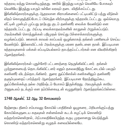
உத்தரவு வந்து கொண்டிருந்தது. ஊரில் இருந்து யாரும் வெளியே போகவும்
வெளியே இருந்து யாரும் உள்ளே வரவும் தடை விதிக்கப்பட்டது.
இங்கிலீஷ்காரர்களுக்கு ஆதரவான கிராமங்களைப் பட்டியலிட்டு பத்து வீடுகள்
வீதம் கொளுத்திப்போடப் பிரெஞ்சு வீரர்களுக்கு உத்தரவிடப்பட்டது. ஒவ்வொரு
வீட்டின் முன்பும் முப்பது நாற்பது குடம் தண்ணீர் வைக்க வேண்டும் என
உத்தரவிடப்பட்டது. அப்படி வைக்காதவர்களின் காதுகள் அறுக்கப்படும்.
அவர்களின் சொத்துக்கள் பறிமுதல் செய்து பிச்சைக்காரர்களுக்கு
வழங்கப்படும். ஊரைக் காவல் காப்பவர் ஒழுங்காகத் தங்கள் பணியைச் செய்ய
வேண்டும். இல்லாவிட்டால் அவர்களுக்கு மரண தண்டனை தான். இப்படியான
உத்தரவுகளால் மக்கள் எப்படியெல்லாம் தாபந்தப்பட்டார்கள் என விவரிக்கிறார்
ஆனந்தரங்கர்.
இங்கிலீஷ்காரர்கள் புதுச்சேரி பட்டணத்தை நெருங்கிவிட்டனர். தங்கள்
முற்றுகையைத் தொடங்கிவிட்டனர் எனும் தகவலறிந்து கோட்டையில் பலரும்
கண்ணீர் விடத்தொடங்கினர். துரை துய்ப்ளேக்ஸ் கண்களிலும் தண்ணீர்
தளும்புவதைப் பார்த்தார் ஆனந்தரங்கர். இப்படியான நேரத்திலும்கூட
துய்ப்ளேக்சுக்கு நல்ல அதிர்ஷ்டம் யோகம் இருக்கிறது. அவருக்குக் காரிய
அனுகூலம் நடக்கும் என நம்பிக்கையுடன் எழுதுகிறார் ஆனந்தரங்கப்பிள்ளை.
1748 ஆகஸ்ட் 12 ஆடி 32 சோமவாரம்
நேற்றைய தினம் சம்பாவுலு கோயில் பாதிரிகள் ஒழுகரை, அரியாங்குப்பத்து
கோயில்களுடைய கதவுகள் சன்னல்கள் கூடக் கழட்டிக் கொண்டு
வந்தார்களென்றால், அப்பாலதிலேயிருந்த கருபு முதலானது யெடுத்துக்
கொண்டு வந்தார்களென்று எழுதக் கவையில்லையே.