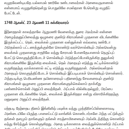
எழுதவேண்டியதே யல்லாமல் ஊரிலே உண்டானவர்கள் அனைவருமானால்
என்னமாய் எழுதுகிறதென்று பொதுவிலே சமஸ்தான பேரென்று எழுதிப்
போட்டேன்.
1748 ஆகஸ்ட் 23 ஆவணி 11 சுக்கிரவாரம்
இற்றைநாள் காலத்தாலே ஆறுமணி வேளைக்கு துரை அவர்கள் என்னை
அழைத்தனுப்பிவைத்து ஒழுகரை குண்டு கிராமங்கள் முதலான விடங்களிலே
இருக்கப்பட்ட நெல், வைக்கல் முதலான வஸ்துக்கள் எவ்வளவு உண்டோ
அதெல்லாம் பட்டணத்துக்குள்ளே கொண்டு வரச்சொல்லியும் அல்லவென்று
வைக்கல் முதலானது சரூரிலே வந்து சேராமல் போனதேயானால் நெருப்புப்
போட்டு கொளுத்திப்போடச் சொல்லியும் அடுத்தாப்போலிருக்கிற துலுக்கர்
கிராமங்களிலே இருக்கிற வைக்கல், நெல் அதையும் எடுத்து கட்டிக்கொண்டு
வருகிறதற்கு வாக்கானால் கட்டி எடுத்து வருகிறதுதான். அல்லவென்றால்
அதையும் கொளுத்திப்போடச் சொல்லியும் இப்படியாகச் சொல்லியும் சொன்னார்.
அந்தபடிக்கு பெரியண்ண நயினாரையும் பதினைந்து சேவகரையும் குண்டு
கிராமங்கள் ஒழுகரை முதலான கிராமங்களுக்கெல்லாம் தாக்கீது
பண்ணச்சொல்லி அனுப்பி வைத்தேன். அப்பால் வில்லியநல்லூர், பிரம்பை
முதலான விடங்களிலே நெல், வைக்கல் இருக்கிறதா என்று விசாரிக்கிறதற்கு
மனுஷரை அனுப்பி வைத்தேன்.
மற்றபடி நேற்றைய தினம் இங்கிலீஷ் பவுன்சு வந்து முத்திரிசப்பிள்ளைசாவடி
அண்டையிலே யிருந்த பாளைப்பட்டு வாங்கிக் கொண்டார்களே அந்த மட்டுக்கும்
தங்கள் தளமும் தாங்களும் தங்கள் சரஞ்சாமிகளையும் அவ்விடத்திற்கு கொண்டு
வந்து சேர்த்துக் கொள்ளுகிறது. அதை டிக்கானாக வைத்துக்கொண்டு அப்பால்