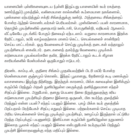
யானையின் புள்ளிகளையுடைய (புள்ளி இருப்பது யானையின் உயர் ரகத்தை
உணர்த்தும்) முகத்தில், வலிமையான கால்களின் கூர்மையான நகங்களால்,
புண்களை ஏற்படுத்தும் சக்தி சிங்கத்துக்கு உண்டு. அத்தகைய சிங்கத்தைப்
போன்ற ஆற்றல் கொண்டவர்கள் பெரியவர்கள். முன்வினைப் பயன் காரணமாக,
தொழில் முயற்சிகளில் குறைபாடு உண்டாகி, பொருளின்றி, வறியவர் ஆகலாம்.
வீட்டிலேயே முடங்கிப் போகும் நிலையும் ஏற்படலாம். வறுமை காரணமாக இறக்க
நேரிட்டாலும், உயிர் வாழ்வதற்காக மானம் கெட்ட செயல்களைச் சான்றோர்
செய்ய மாட்டார்கள். ஒரு வேலையைச் செய்து முடிக்கத் தடைகள் வந்தாலும்
முயற்சியைக் கைவிடார். தடைகளைத் தகர்த்து வேலையை முடிக்கக்
கடுமையாக முயல்வார்களே தவிர, இறக்க நேரிட்டாலும் கூடக் கீழான
காரியங்களில் மேன்மக்கள் ஒருபோதும் ஈடுபடார்.
திரண்ட காம்புடன், குதிரை சிங்கம் முதலியவற்றின் பிடரி மயிர் போன்ற
மென்மையான குஞ்சமும் கொண்ட இந்தப் பூவானது, தேனோடு கூடி மணக்கும்
வாசனையை இழந்து நிற்கிறது. இதற்குக் காரணம், மிக்க சுவையுள்ள இனிக்கும்
கரும்பில் பிறந்தும் அதன் நுனியிலுள்ள மலருக்குத் தனித்துவமான எந்தச்
சிறப்பும் இல்லை. அதுபோல், தனது பெயரை நிலை நிறுத்துவதற்கு உரிய
கடுமையான முயற்சியும் திறமை இல்லாத ஒருவன், மிக உயர்ந்த குலத்தில்
பிறந்தும் என்ன பயன்? எந்தப் பயனும் இல்லை. புகழ் மிக்க உயர் குலத்தில்
பிறப்பதால் பிரத்யேகச் சிறப்பு எதுவும் இல்லை. மற்றவர்களால் செய்ய முடியாத
அரிய செயல்களைச் செய்து முடிக்கும் முயற்சியும், உழைப்பும் இருந்தால் மட்டுமே
பிறந்த பிறப்புக்குப் பயனுண்டு. இனிப்பான கரும்பின் நுனியிலுள்ள நறுமணம்
இல்லாத பூவால் எந்தப் பயனும் இல்லை என்பதுபோல் உயர்குடியில் பிறந்தும்
முயற்சி இல்லாதவனுக்கு எந்த மதிப்பும் இல்லை.