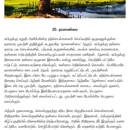
20. தாளாண்மை
உயிருக்கு உறுதி அளிக்கின்ற நற்செயல்களைச் செய்வதில் ஒருவனுக்குள்ள
தளராத முயற்சி குறித்துக் கூறுவதே ‘தாளாண்மை’ ஆகும். உயிருக்கு நன்மை
தராத பல செயல்களில், பற்பலத் தருணங்களில், மயக்க உணர்வு காரணமாக,
தன்னை ஈடுபடுத்திக் கொண்டிருப்பவன் சாதாரண மனிதன். ஆனால், உயிருக்கு
நிலையான நன்மை தருவன இவையே என்று உணர்ந்து, அவற்றில் மட்டுமே
ஈடுபட்டு, ஏனையவற்றை விலக்கும், உண்மை அறிவினைக் கொண்ட பெரியோரே
தாளாண்மை உடையவர் ஆவர். தளராத உறுதிப்பாட்டுடன், முயற்சிகள்
சிதறாமலும், இடையிடையே பழுதுபடாமலும், கட்டுப்பாட்டுடன், நற்செயல்களை
நிறைவு செய்யும் ஆற்றல் வேண்டும். இத்தகைய ஆற்றலே ‘ஆண்மை’ எனப்படும்.
இடைவிடாத முயற்சி, ஆளுமை, நற்செயல்களைக் கைகூட வைக்கும் குணம்,
பெருமை உடையோர்க்கு இன்றியமையாதவை என்பதால், பெருமை
அதிகாரத்துக்குப் பின் வைக்கப்பட்டது. முயற்சி உடையோர்க்கே பெருமை
வாய்க்கும்.
அந்தக் குளமானது, கொள்ளுதற்கு உரிய நீரை மிகுதியாகக் கொள்ளாமல்,
சிறிதளவே கொள்ளுகின்ற தன்மை கொண்டதாகும். இதனால், அக்குளத்தின்
கீழ்ப்பகுதியில் விளைகின்ற நெற்பயிரானது, அதில் சிறிதளவு நீர் இருக்கும் வரை
மட்டுமே, வளமோடும், செழிப்போடும் விளங்கும். நீர் வறண்டு வற்றிப் போனதும்,