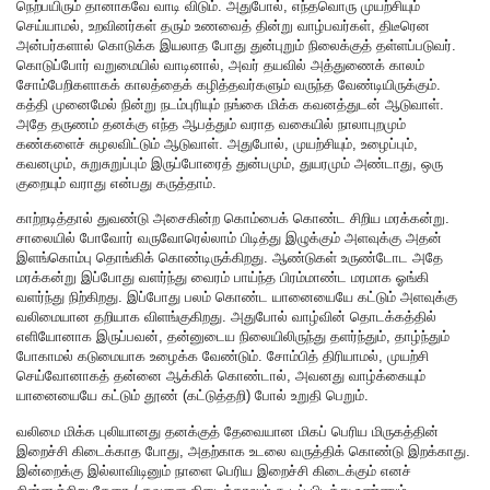
நெற்பயிரும் தானாகவே வாடி விடும். அதுபோல், எந்தவொரு முயற்சியும்
செய்யாமல், உறவினர்கள் தரும் உணவைத் தின்று வாழ்பவர்கள், திடீரென
அன்பர்களால் கொடுக்க இயலாத போது துன்புறும் நிலைக்குத் தள்ளப்படுவர்.
கொடுப்போர் வறுமையில் வாடினால், அவர் தயவில் அத்துணைக் காலம்
சோம்பேறிகளாகக் காலத்தைக் கழித்தவர்களும் வருந்த வேண்டியிருக்கும்.
கத்தி முனைமேல் நின்று நடம்புரியும் நங்கை மிக்க கவனத்துடன் ஆடுவாள்.
அதே தருணம் தனக்கு எந்த ஆபத்தும் வராத வகையில் நாலாபுறமும்
கண்களைச் சுழலவிட்டும் ஆடுவாள். அதுபோல், முயற்சியும், உழைப்பும்,
கவனமும், சுறுசுறுப்பும் இருப்போரைத் துன்பமும், துயரமும் அண்டாது, ஒரு
குறையும் வராது என்பது கருத்தாம்.
காற்றடித்தால் துவண்டு அசைகின்ற கொம்பைக் கொண்ட சிறிய மரக்கன்று.
சாலையில் போவோர் வருவோரெல்லாம் பிடித்து இழுக்கும் அளவுக்கு அதன்
இளங்கொம்பு தொங்கிக் கொண்டிருக்கிறது. ஆண்டுகள் உருண்டோட அதே
மரக்கன்று இப்போது வளர்ந்து வைரம் பாய்ந்த பிரம்மாண்ட மரமாக ஓங்கி
வளர்ந்து நிற்கிறது. இப்போது பலம் கொண்ட யானையையே கட்டும் அளவுக்கு
வலிமையான தறியாக விளங்குகிறது. அதுபோல் வாழ்வின் தொடக்கத்தில்
எளியோனாக இருப்பவன், தன்னுடைய நிலையிலிருந்து தளர்ந்தும், தாழ்ந்தும்
போகாமல் கடுமையாக உழைக்க வேண்டும். சோம்பித் திரியாமல், முயற்சி
செய்வோனாகத் தன்னை ஆக்கிக் கொண்டால், அவனது வாழ்க்கையும்
யானையையே கட்டும் தூண் (கட்டுத்தறி) போல் உறுதி பெறும்.
வலிமை மிக்க புலியானது தனக்குத் தேவையான மிகப் பெரிய மிருகத்தின்
இறைச்சி கிடைக்காத போது, அதற்காக உடலை வருத்திக் கொண்டு இறக்காது.
இன்றைக்கு இல்லாவிடினும் நாளை பெரிய இறைச்சி கிடைக்கும் எனச்