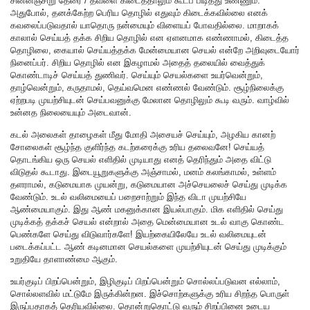
சின்னஞ்சிறு தேரை / தவளை கிடைத்தாலும் கூடப் பிடித்து உண்ணும்.
அதுபோல், தனக்கேற்ற பெரிய தொழில் எதுவும் கிடைக்கவில்லை எனக்
கவலைப்படுவதால் யாதொரு நன்மையும் விளையப் போவதில்லை. மாறாகக்
காலால் செய்யத் தக்க சிறிய தொழில் என ஏளனமாக எண்ணாமல், கிடைத்த
தொழிலை, கையால் செய்யத்தக்க மேன்மையான செயல் என்றே அறிவுடையோர்
நினைப்பர். சிறிய தொழில் என இகழாமல் அதைத் தலையில் வைத்துக்
கொண்டாடிச் செய்யத் துணிவர். செய்யும் செயல்களை உயர்வென்றும்,
தாழ்வென்றும், கருதாமல், தெய்வமென எண்ணல் வேண்டும். சூழ்நிலைக்கு
ஏற்றபடி முயற்சியுடன் செய்பவனுக்கு மேலான தொழிலும் கூடி வரும். வாழ்வில்
உன்னத நிலையையும் அடைவான்.
கடல் அலைகள் தாழைகள் மீது மோதி அசையச் செய்யும், அழகிய கானற்
சோலைகள் சூழ்ந்த குளிர்ந்த கடற்கரைக்கு உரிய தலைவனே! செய்யத்
தொடங்கிய ஒரு செயல் எளிதில் முடியாது எனத் தெரிந்தும் அதை விட்டு
விடுதல் கூடாது. இடையூறுகளுக்கு அஞ்சாமல், மனம் கலங்காமல், உள்ளம்
தளராமல், கடுமையாக முயன்று, கடுமையான அச்செயலைச் செய்து முடிக்க
வேண்டும். உடல் வலிமையைப் பறைசாற்றும் இந்த விடா முயற்சியே
ஆண்மையாகும். இது ஆண் மகனுக்கான இயல்பாகும். மிக எளிதில் செய்து
முடிக்கத் தக்கச் செயல் என்றால் அதை மென்மையான உடல் வாகு கொண்ட
பெண்களே செய்து விடுவார்களே! இயற்கையிலேயே உடல் வலிமையுடன்
படைக்கப்பட்ட ஆண் கடினமான செயல்களை முயற்சியுடன் செய்து முடிக்கும்
உறுதியே தாளாண்மை ஆகும்.
உயர்குடிப் பிறப்பென்றும், இழிகுடிப் பிறப்பென்றும் சொல்லப்படுவன எல்லாம்,
சொல்லளவில் மட்டுமே இருக்கின்றன. இச்சொற்களுக்கு உரிய சிறந்த பொருள்
இருப்பதாகத் தெரியவில்லை. தொன்றுதொட்டு வரும் சிறப்பினை உடைய