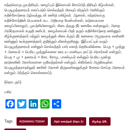
எந்தவொரு முயற்சியும், உழைப்பும் இல்லாமல் சோம்பித் திரியும் கீழ்மக்கள்,
பெருமுத்தரையர் எனப்படும் செல்வந்தர் மிகவும் விரும்பி அளிக்கும்
கறிச்சோற்றை ஆர்வத்துடன் உண்டு மகிழ்வர். ஆனால், எந்தவொரு
கறிச்சோற்றின் பெயரைக் கூட அறியாத மேன்மக்கள், கடுமையான
உழைப்பினாலும், முயற்சியினாலும், கிடைத்தது நீர் உணவே என்றாலும், அதை
அமிர்தமாகக் கருதி உண்பர். உழைக்காமல் பிறர் தரும் கறிச்சோற்றை உண்ணும்
கீழ்க்குணத்தார் மற்றும் உழைத்துக் கிடைக்கும் நீர் உணவை அமுதமாக எண்ணி
உண்ணும் உயர்குணத்தார் குறித்தும் விளக்குகிறது. (இப்பாட்டில் வரும்
பெருமுத்தரையர் என்னும் செல்வந்தர் யார் எனத் தெரியவில்லை. பெரு + முத்து
+ அரையர் = பெரிய முத்துக்களை உடைய பாண்டிய நாட்டு அரசர்கள் என்றும்;
பெரு + மு + தரையர் = சேர, சோழ, பாண்டியர் என்னும் பெரிய மூன்று
நாடுகளின் அரசர்களான மூவேந்தர்கள் என்றும்; ஸ்ரீரங்கம் அருகேயுள்ள
பெருமுத்தரசநல்லூர் ஊரின் அரசன் திருவரங்கனுக்குச் சேவை செய்த அரையர்
என்றும் அர்த்தம் கொள்ளலாம்).
(தொடரும்)
பகிர:
F
T
Li
W
S
a
wi
n
h
h
c
tt
k
at
ar
Tags:
KIZHAKKU TODAY
அறம் உரைத்தல் (தொடர்)
கிழக்கு டுடே