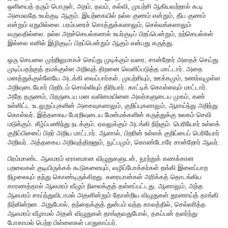
ஒளியைத் தரும் பொருள், அறம், தவம், கல்வி, முயற்சி ஆகியவற்றால் கூடி
அமைவதே உயர்குடி ஆகும். இயற்கையில் நல்ல குணம் என்றும், தீய குணம்
என்றும் ஏதுமில்லை. பரம்பரைச் சொத்துக்களாலும், செல்வங்களாலும்
வருவதில்லை. நல்ல அறச்செயல்களால் உயர்குடிப் பிறப்பென்றும், நற்செயல்கள்
இல்லை எனில் இழிகுடிப் பிறப்பென்றும் ஆகும் என்பது கருத்து.
ஒரு செயலை முற்றிலுமாகச் செய்து முடிக்கும் வரை, சான்றோர் அதைச் செய்து
முடிப்பதற்குத் தமக்குள்ள அறிவுத் திறனை வெளிப்படுத்த மாட்டார். அதை
மனத்துக்குள்ளேயே அடக்கி வைப்பார்கள். முயற்சியும், ஊக்கமும், உணர்வுமுள்ள
அறிவுடையோர் பிறரிடம் சொல்லியும் திரியார். காட்டிக் கொள்ளவும் மாட்டார்.
அதே தருணம், பிறருடைய மன வலிமையினை அவர்களுடைய முகம், கண்
உள்ளிட்ட உடலுறுப்புகளின் அசைவுகளாலும், குறிப்புகளாலும், ஆராய்ந்து அறிந்து
கொள்வர். இத்தகைய பேரறிவுடைய மேன்மக்களின் கருத்துக்கு உலகம் செவி
மடுக்கும். கீழ்ப்பணிந்து நடக்கும். ஏவலுக்கும் அடங்கி நிற்கும். பெரியோர் உள்ளக்
குறிப்பினைப் பிறர் அறிய மாட்டார். ஆனால், பிறரின் உள்ளக் குறிப்பைப் பெரியோர்
அறிவர். அத்தகைய அறிவுத்திறனும், நுட்பமும், கொண்டோரே சான்றோர் ஆவர்.
பிரம்மாண்ட ஆலமரம் ஏராளமான விழுதுகளுடன், நூற்றுக் கணக்கான
பறவைகள் குடியிருக்கக் கூடுகளையும், வழிப்போக்கர்கள் தங்கி இளைப்பாற
நிழலையும் தந்து கொண்டிருக்கிறது. கரையான்கள் அரிக்கத் தொடங்கிய
காரணத்தால் ஆலமரம் வீழும் நிலைக்குத் தள்ளப்பட்டது. ஆனாலும், அந்த
ஆலமரம் சாய்ந்துவிடாமல் அதனின்றும் தோன்றிய விழுதுகள் தூணாய்த் தாங்கி
நிற்கின்றன. அதுபோல், தந்தைக்குத் துன்பம் வந்த காலத்தில், செல்லரித்த
ஆலமரம் வீழாமல் அதன் விழுதுகள் தாங்குவதுபோல், தகப்பன் தளர்ந்து
போகாமல் பெற்ற பிள்ளைகள் பாதுகாப்பர்.