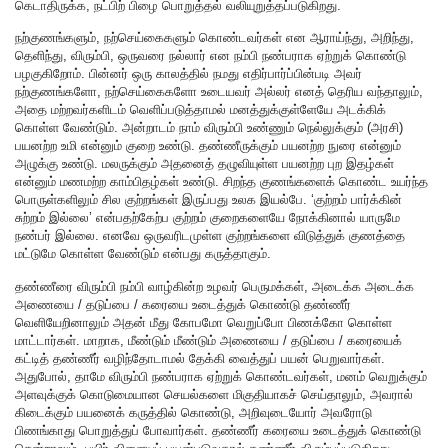
கெடாதிருக்க, நட்பிற் பிழை பொறுத்தல் வலியுறுத்தப்படுகிறது.
நற்குணங்களும், நற்செய்கைகளும் கொண்டவர்கள் என ஆராய்ந்து, அறிந்து,
தெளிந்து, விரும்பி, ஒருவரை நல்லார் என நம்பி நண்பராக ஏற்றுக் கொண்டு
பழகுகிறோம். பின்னர் ஒரு காலத்தில் நமது எதிர்பார்ப்பின்படி அவர்
நற்குணங்களோ, நற்செய்கைகளோ உடையவர் அல்லர் எனத் தெரிய வந்தாலும்,
அதை மற்றவர்களிடம் வெளிப்படுத்தாமல் மனத்துக்குள்ளேயே அடக்கிக்
கொள்ள வேண்டும். அன்றாடம் நாம் விரும்பி உண்ணும் நெல்லுக்கும் (அரசி)
பயனற்ற உமி என்னும் குறை உண்டு. தண்ணீருக்கும் பயனற்ற நுரை என்னும்
அழுக்கு உண்டு. மலருக்கும் அதனைத் தழுவியுள்ள பயனற்ற புற இதழ்கள்
என்னும் மணமற்ற காம்பிதழ்கள் உண்டு. சிறந்த குணங்களைக் கொண்ட உயர்ந்த
பொருள்களிலும் சில குற்றங்கள் இருப்பது உலக இயல்பே. ‘குற்றம் பார்க்கின்
சுற்றம் இல்லை’ என்பதற்கேற்ப குற்றம் குறைகளையே நோக்கினால் யாருமே
நண்பர் இல்லை. எனவே ஒருவரிடமுள்ள குற்றங்களை விடுத்துக் குணத்தை
மட்டுமே கொள்ள வேண்டும் என்பது கருத்தாகும்.
தண்ணீரை விரும்பி நம்பி வாழ்கின்ற உழவர் பெருமக்கள், அடைக்க அடைக்க
அணையை / தடுப்பை / கரையை உடைத்துக் கொண்டு தண்ணீர்
வெளியேறினாலும் அதன் மீது கோபமோ வெறுப்போ பிணக்கோ கொள்ள
மாட்டார்கள். மாறாக, மீண்டும் மீண்டும் அணையை / தடுப்பை / கரையைக்
கட்டித் தண்ணீர் வழிந்தோடாமல் தேக்கி வைத்துப் பயன் பெறுவார்கள்.
அதுபோல், தாமே விரும்பி நண்பராக ஏற்றுக் கொண்டவர்கள், மனம் வெறுக்கும்
அளவுக்குக் கொடுமையான செயல்களை மிகுதியாகச் செய்தாலும், அவரால்
கிடைக்கும் பயனைக் கருத்தில் கொண்டு, அறிவுடையோர் அவரோடு
பிணங்காது பொறுத்துப் போவார்கள். தண்ணீர் கரையை உடைத்துக் கொண்டு