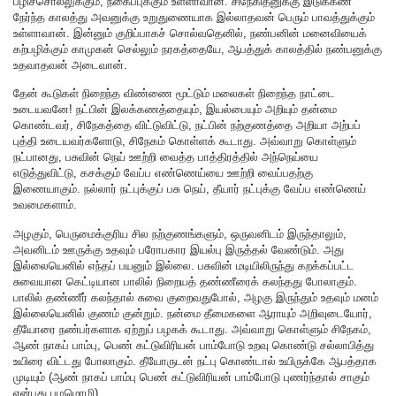
பழிச்சொல்லுக்கும், நகைப்புக்கும் உள்ளாவான். சிநேகிதனுக்கு இடுக்கண்
நேர்ந்த காலத்து அவனுக்கு உறுதுணையாக இல்லாதவன் பெரும் பாவத்துக்கும்
உள்ளாவான். இன்னும் குறிப்பாகச் சொல்வதெனில், நண்பனின் மனைவியைக்
கற்பழிக்கும் காமுகன் செல்லும் நரகத்தையே, ஆபத்துக் காலத்தில் நண்பனுக்கு
உதவாதவன் அடைவான்.
தேன் கூடுகள் நிறைந்த விண்ணை மூட்டும் மலைகள் நிறைந்த நாட்டை
உடையவனே! நட்பின் இலக்கணத்தையும், இயல்பையும் அறியும் தன்மை
கொண்டவர், சிநேகத்தை விட்டுவிட்டு, நட்பின் நற்குணத்தை அறியா அற்பப்
புத்தி உடையவர்களோடு, சிநேகம் கொள்ளக் கூடாது. அவ்வாறு கொள்ளும்
நட்பானது, பசுவின் நெய் ஊற்றி வைத்த பாத்திரத்தில் அந்நெய்யை
எடுத்துவிட்டு, கசக்கும் வேப்ப எண்ணெய்யை ஊற்றி வைப்பதற்கு
இணையாகும். நல்லார் நட்புக்குப் பசு நெய், தீயார் நட்புக்கு வேப்ப எண்ணெய்
உவமைகளாம்.
அழகும், பெருமைக்குரிய சில நற்குணங்களும், ஒருவனிடம் இருந்தாலும்,
அவனிடம் ஊருக்கு உதவும் பரோபகார இயல்பு இருத்தல் வேண்டும். அது
இல்லையெனில் எந்தப் பயனும் இல்லை. பசுவின் மடியிலிருந்து கறக்கப்பட்ட
சுவையான கெட்டியான பாலில் நிறையத் தண்ணீரைக் கலந்தது போலாகும்.
பாலில் தண்ணீர் கலந்தால் சுவை குறைவதுபோல், அழகு இருந்தும் உதவும் மனம்
இல்லையெனில் குணம் குன்றும். நன்மை தீமைகளை ஆராயும் அறிவுடையோர்,
தீயோரை நண்பர்களாக ஏற்றுப் பழகக் கூடாது. அவ்வாறு கொள்ளும் சிநேகம்,
ஆண் நாகப் பாம்பு, பெண் கட்டுவிரியன் பாம்போடு உறவு கொண்டு சல்லாபித்து
உயிரை விட்டது போலாகும். தீயோருடன் நட்பு கொண்டால் உயிருக்கே ஆபத்தாக
முடியும் (ஆண் நாகப் பாம்பு பெண் கட்டுவிரியன் பாம்போடு புணர்ந்தால் சாகும்
என்பது பழமொழி).