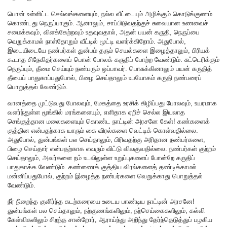
பொன் உள்ளிட்ட செல்வங்களையும், நல்ல வீட்டையும் அழிக்கும் கொடுங்குணம்
கொண்டது நெருப்பாகும். ஆனாலும், சாப்பிடுவதற்குச் சுவையான உணவைச்
சமைக்கவும், விளக்கேற்றவும் உதவுவதால், அதன் பயன் கருதி, நெருப்பை
வெறுக்காமல் நாள்தோறும் வீட்டில் மூட்டி வளர்க்கிறோம். அதுபோல்,
இடையிடையே நண்பர்கள் துன்பம் தரும் செயல்களை இழைத்தாலும், பிரியக்
கூடாத சிநேகிதர்களைப் பொன் போலக் கருதிப் போற்ற வேண்டும். சுட்டெரிக்கும்
நெருப்பும், தீமை செய்யும் நண்பரும் ஒப்பாவர். பொசுக்கினாலும் பயன் கருதித்
தீயைப் பாதுகாப்பதுபோல், பிழை செய்தாலும் உபயோகம் கருதி நண்பரைப்
பொறுத்தல் வேண்டும்.
வானத்தை முட்டுவது போலவும், மேகத்தை உரசிக் கிழிப்பது போலவும், உயரமாக
வளர்ந்துள்ள மூங்கில் மரங்களையும், எளிதாக ஏறிச் செல்ல இயலாத
செங்குத்தான மலைகளையும் கொண்ட நாட்டின் அரசனே கேள்! கண்களைக்
குத்தின என்பதற்காக யாரும் கை விரல்களை வெட்டிக் கொள்வதில்லை.
அதுபோல், துன்பங்கள் பல செய்தாலும், பிரிவதற்கு அரிதான நண்பர்களை,
பிழை செய்தார் என்பதற்காக எவரும் விட்டு விலகுவதில்லை. நண்பர்கள் குற்றம்
செய்தாலும், அவர்களை நம் உடலிலுள்ள உறுப்புகளைப் போன்றே கருதிப்
பாதுகாக்க வேண்டும். கண்ணைக் குத்திய விரல்களைத் தண்டிக்காமல்
மன்னிப்பதுபோல், குற்றம் இழைத்த நண்பர்களை வெறுக்காது பொறுத்தல்
வேண்டும்.
நீர் நிறைந்த குளிர்ந்த கடற்கரையை உடைய பாண்டிய நாட்டின் அரசனே!
துன்பங்கள் பல செய்தாலும், நற்குணங்களிலும், நற்செய்கைகளிலும், கல்வி
கேள்விகளிலும் சிறந்த சான்றோர், ஆராய்ந்து அறிந்து தேர்ந்தெடுத்துப் பழகிய