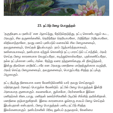
23. நட்பிற் பிழை பொறுத்தல்
‘தகுதியுடைய நண்பர்’ என ஆராய்ந்து, தேர்ந்தெடுத்து, நட்பு கொண்டாலும் கூட,
அவரும், சில தருணங்களில், தெரிந்தோ தெரியாமலோ, அறிந்தோ அறியாமலோ,
விதிவசத்தாலோ, நமது மனம் புண்படும் வகையில் சில பிழைகளையும்,
தவறுகளையும், செய்தல் இயல்பாகும். நாம் ஆத்மார்த்தமாகவும்,
உண்மையாகவும், நண்பராக ஏற்றுக் கொண்டு நட்பு பாராட்டும் பட்சத்தில், அவர்
செய்த பிழை காரணமாக வெறுப்பதோ, கடிந்துகொள்வதோ, புறக்கணிப்பதோ,
நல்ல நட்புக்கான பண்பு அல்ல. நேற்று வரை நற்குணங்களுடன் திகழ்ந்தவர்,
இன்று திடீரென மாறிவிட்டாரே என அவரது மனநிலை மாற்றத்துக்காக வருந்தி,
அவர் செய்த பிழைகளையும், தவறுகளையும், பொறுப்பதே சிறந்த நட்புக்கு
அழகாகும்.
நட்பு நீடித்து நிலையாக வளர வேண்டுமெனில் யார் தவறு செய்தாலும்
மற்றொருவர் அதைப் பொறுக்க வேண்டும். நட்பில் பிழை பொறுத்தல் இன்றி
அமையாத குணமாகும். கவலையோ, துக்கமோ, பிரச்னையோ இல்லா
மனிதர்கள் கிடையாது. மனிதன் உணர்ச்சிகளின் பிடியில் சிக்கித் தவிக்கிறான்.
மனநிலை தடுமாறுகிறான். இவை காரணமாக ஓரொரு சமயம் பிழை செய்தல்
இயல்புதான் என்பதால், பிழை பொறுத்தல் பண்பு நட்பிற் சிறந்த
இலக்கணமாகும். நண்பர்களின் பிரிவு துன்பம் தருவதால், கேண்மை