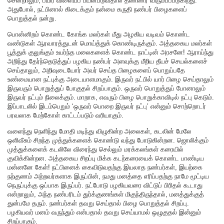
சென்றாலும், பயிர் விளையப் பயன்படுவதால் தண்ணீர் விரும்பப்படுகிறது.
அதுபோல், நட்பினால் கிடைக்கும் நன்மை கருதி நண்பர் பிழைகளைப்
பொறுத்தல் நன்று.
பொன்னிறம் கொண்ட கோங்க மலர்கள் மீது அழகிய வடிவம் கொண்ட
வண்டுகள் ஆரவாரத்துடன் மொய்த்துக் கொண்டிருக்கும். அத்தகைய மலர்கள்
பூத்துக் குலுங்கும் உயர்ந்த மலைகளைக் கொண்ட நாட்டின் அரசனே! ஆராய்ந்து
அறிந்து தேர்ந்தெடுத்துப் பழகிய நண்பர் அளவுக்கு மீறிய தீயச் செயல்களைச்
செய்தாலும், அறிவுடையோர் அவர் செய்த பிழைகளைப் பொறுப்பதே
உண்மையான நட்புக்கு அடையாளமாகும். இருவர் நட்பில் யார் பிழை செய்தாலும்
இருவரும் பொறுத்துப் போகுதல் சிறப்பாகும். ஒருவர் பொறுத்துப் போனாலும்
இருவர் நட்பும் நிலைக்கும். மாறாக, எவரும் பிழை பொறுக்காவிடில் நட்பு கெடும்.
இப்பாடலில் இடம்பெறும் ‘ஒருவர் பொறை இருவர் நட்பு’ என்னும் சொற்றொடர்
பரவலாக மேற்கோள் காட்டப்படும் வரியாகும்.
வளைந்து நெளிந்து மோதி மடிந்து விழுகின்ற அலைகள், கடலின் மேலே
ஒளிவீசும் சிறந்த முத்துக்களைக் கொண்டு வந்து போடுகின்றன. ஜொலிக்கும்
முத்துக்களைக் கடலிலே விரைந்து செல்லும் மரக்கலங்கள் கரையில்
குவிக்கின்றன. அத்தகைய சிறப்பு மிக்க கடற்கரையைக் கொண்ட பாண்டிய
மன்னனே கேள்! நட்பினைக் கைவிடுவதற்கு இயலாத நண்பர்கள், இயற்கை
நற்குணம் அற்றவர்களாக இருப்பின், நமது மனத்தை எரிப்பதற்கு நாமே மூட்டிய
நெருப்புக்கு ஒப்பாக இருப்பர். நட்போடு பழகியவரை விட்டுப் பிரிதல் கூடாது
என்றாலும், அந்த நண்பரிடம் துர்க்குணங்கள் மிகுந்திருந்தால், மனத்துக்குத்
துன்பமே தரும். நண்பர்கள் தவறு செய்தால் பிழை பொறுத்தல் சிறப்பு.
பழகியவர் மனம் வருந்தும் என்பதால் தவறு செய்யாமல் ஒழுகுதல் இன்னும்
சிறப்பாகும்.