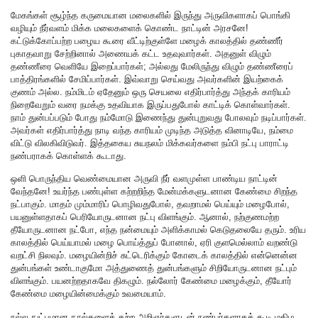
மேகங்கள் சூழ்ந்த கருமையான மலைகளில் இருந்து அருவிகளாகப் பொங்கி
வழியும் நீர்வளம் மிக்க மலைகளைக் கொண்ட நாட்டின் அரசனே!
கட்டுக்கோப்பற்ற பழைய கூரை வீட்டிற்குள்ளே மழைக் காலத்தில் தண்ணீர்
புகாதவாறு சேற்றினால் அணையக் கட்ட உதவுவார்கள். அதனுள் விழும்
தண்ணீரை வெளியே இறைப்பார்கள்; அல்லது மேலிருந்து விழும் தண்ணீரைப்
பாத்திரங்களில் சேமிப்பார்கள். இவ்வாறு செய்வது அவர்களின் இயற்கைக்
குணம் அல்ல. நம்மிடம் ஏதேனும் ஒரு செயலை எதிர்பார்த்து அந்தக் காரியம்
நிறைவேறும் வரை நமக்கு உதவியாக இருப்பதுபோல் காட்டிக் கொள்வார்கள்.
நாம் துன்பப்படும் போது நம்மோடு இணைந்து துன்புறுவது போலவும் நடிப்பார்கள்.
அவர்கள் எதிர்பார்த்து நாடி வந்த காரியம் முடிந்த அடுத்த வினாடியே, நம்மை
விட்டு விலகிவிடுவர். இத்தகைய சுயநலம் மிக்கவர்களை நம்பி நட்பு பாராட்டி
நண்பராகக் கொள்ளக் கூடாது.
ஒளி பொருந்திய வெண்மையான அருவி நீர் வளமுள்ள பாண்டிய நாட்டின்
வேந்தனே! உயர்ந்த பண்புள்ள கற்றறிந்த மேன்மக்களுடனான கேண்மை சிறந்த
நட்பாகும். மாதம் மும்மாரிப் பொழிவதுபோல், தவறாமல் பெய்யும் மழைபோல்,
பயனுள்ளதாகப் பெரியோருடனான நட்பு விளங்கும். ஆனால், நற்குணமற்ற
தீயோருடனான நட்போ, எந்த நன்மையும் அளிக்காமல் கெடுதலையே தரும். உரிய
காலத்தில் பெய்யாமல் மழை பொய்த்துப் போனால், ஏரி குளமெல்லாம் வறண்டு
வறட்சி நிலவும். மழையின்றிச் சுட்டெரிக்கும் கோடைக் காலத்தில் என்னென்ன
துன்பங்கள் உண்டாகுமோ அத்துணைத் துன்பங்களும் சிறியோருடனான நட்பும்
விளங்கும். பயனற்றதாகவே திகழும். நல்லோர் கேண்மை மழைக்கும், தீயோர்
கேண்மை மழையின்மைக்கும் உவமையாம்.
நல்ல நுட்பமான நூல்களைக் கற்ற அறிஞர்களுடன் நண்பர்களாகக் கூடி மகிழ