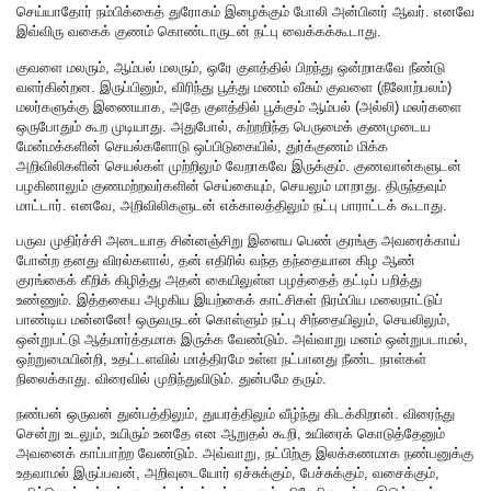
செய்யாதோர் நம்பிக்கைத் துரோகம் இழைக்கும் போலி அன்பினர் ஆவர். எனவே
இவ்விரு வகைக் குணம் கொண்டாருடன் நட்பு வைக்கக்கூடாது.
குவளை மலரும், ஆம்பல் மலரும், ஒரே குளத்தில் பிறந்து ஒன்றாகவே நீண்டு
வளர்கின்றன. இருப்பினும், விரிந்து பூத்து மணம் வீசும் குவளை (நீலோற்பலம்)
மலர்களுக்கு இணையாக, அதே குளத்தில் பூக்கும் ஆம்பல் (அல்லி) மலர்களை
ஒருபோதும் கூற முடியாது. அதுபோல், கற்றறிந்த பெருமைக் குணமுடைய
மேன்மக்களின் செயல்களோடு ஒப்பிடுகையில், துர்க்குணம் மிக்க
அறிவிலிகளின் செயல்கள் முற்றிலும் வேறாகவே இருக்கும். குணவான்களுடன்
பழகினாலும் குணமற்றவர்களின் செய்கையும், செயலும் மாறாது. திருந்தவும்
மாட்டார். எனவே, அறிவிலிகளுடன் எக்காலத்திலும் நட்பு பாராட்டக் கூடாது.
பருவ முதிர்ச்சி அடையாத சின்னஞ்சிறு இளைய பெண் குரங்கு அவரைக்காய்
போன்ற தனது விரல்களால், தன் எதிரில் வந்த தந்தையான கிழ ஆண்
குரங்கைக் கீறிக் கிழித்து அதன் கையிலுள்ள பழத்தைத் தட்டிப் பறித்து
உண்ணும். இத்தகைய அழகிய இயற்கைக் காட்சிகள் நிரம்பிய மலைநாட்டுப்
பாண்டிய மன்னனே! ஒருவருடன் கொள்ளும் நட்பு சிந்தையிலும், செயலிலும்,
ஒன்றுபட்டு ஆத்மார்த்தமாக இருக்க வேண்டும். அவ்வாறு மனம் ஒன்றுபடாமல்,
ஒற்றுமையின்றி, உதட்டளவில் மாத்திரமே உள்ள நட்பானது நீண்ட நாள்கள்
நிலைக்காது. விரைவில் முறிந்துவிடும். துன்பமே தரும்.
நண்பன் ஒருவன் துன்பத்திலும், துயரத்திலும் வீழ்ந்து கிடக்கிறான். விரைந்து
சென்று உடலும், உயிரும் உனதே என ஆறுதல் கூறி, உயிரைக் கொடுத்தேனும்
அவனைக் காப்பாற்ற வேண்டும். அவ்வாறு, நட்பிற்கு இலக்கணமாக நண்பனுக்கு
உதவாமல் இருப்பவன், அறிவுடையோர் ஏச்சுக்கும், பேச்சுக்கும், வசைக்கும்,