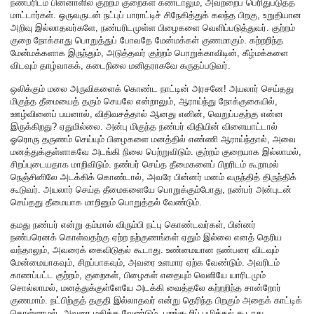
நண்பரிடம் பின்னாளில் குற்றம் குறைகள் கண்டாலும், அவற்றைப் பெரிதுபடுத்த
மாட்டார்கள். ஒருவருடன் நட்புப் பாராட்டிச் சிநேகித்துக் கலந்த பிறகு, உறுதியான
அறிவு இல்லாதவர்களே, நண்பரிடமுள்ள பிழைகளை வெளிப்படுத்துவர். குற்றம்
குறை நோக்காது பொறுத்துப் போவதே மேன்மக்கள் குணமாகும். கற்றறிந்த
மேன்மக்களாக இருந்தும், அடுத்தவர் குற்றம் பொறுக்காவிடின், கீழ்மக்களை
விடவும் தாழ்வாகக், கடைநிலை மனிதராகவே கருதப்படுவர்.
ஒலிக்கும் மலை அருவிகளைக் கொண்ட நாட்டின் அரசனே! அயலார் செய்தது
மிகுந்த தீமையைத் தரும் செயலே என்றாலும், ஆராய்ந்து நோக்குகையில்,
ஊழ்வினைப் பயனால், விதிவசத்தால் ஆனது எனின், வெறுப்பதற்கு என்ன
இருக்கிறது? ஏதுமில்லை. அன்பு மிகுந்த நண்பர் விதியின் விளையாட்டால்
ஓரொரு தருணம் செய்யும் பிழைகளை மனத்தில் எண்ணி ஆராய்ந்தால், அவை
மனத்துக்குள்ளாகவே அடங்கி நிலை பெற்றுவிடும். குற்றம் குறையாக இல்லாமல்,
சிறப்புடையதாக மாறிவிடும். நண்பர் செய்த தீமைகளைப் பிறரிடம் கூறாமல்
நெஞ்சினிலே அடக்கிக் கொண்டால், அவரே பின்னர் மனம் வருந்தித் திருந்திக்
கூடுவர். அயலார் செய்த தீமைகளையே பொறுக்கும்போது, நண்பர் அன்புடன்
செய்தது தீமையாக மாறினும் பொறுத்தல் வேண்டும்.
தமது நண்பர் என்று தம்மால் விரும்பி நட்பு கொண்டவர்கள், பின்னர்
நண்பரெனக் கொள்வதற்கு ஏற்ற நற்குணங்கள் ஏதும் இல்லை எனத் தெரிய
வந்தாலும், அவரைக் கைவிடுதல் கூடாது. உண்மையான நண்பரை விடவும்
மேன்மையாகவும், சிறப்பாகவும், அவரை உளமார ஏற்க வேண்டும். அவரிடம்
காணப்பட்ட குற்றம், குறைகள், பிழைகள் எதையும் வெளியே யாரிடமும்
சொல்லாமல், மனத்துக்குள்ளேயே அடக்கி வைத்தலே கற்றறிந்த சான்றோர்
குணமாம். நட்பிற்குத் தகுதி இல்லாதவர் என்று தெரிந்த பிறகும் அதைக் காட்டிக்
கொள்ளாமல், அவரை மதிக்க வேண்டும். புறங்கூறிப் பழித்தல் கூடாது.