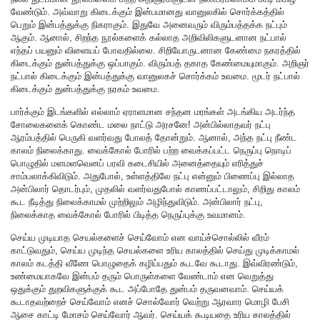
வேண்டும். அவ்வாறு கிடைக்கும் இன்பமானது வானுலகில் சொர்க்கத்தில்
பெறும் இன்பத்துக்கு நிகராகும். இதுவே அனைவரும் விரும்பத்தக்க நட்பும்
ஆகும். ஆனால், சிறந்த நூல்களைக் கல்லாத அறிவிலிகளுடனான நட்பால்
எந்தப் பயனும் விளையப் போவதில்லை. சிறியோருடனான கேண்மை நகரத்தில்
கிடைக்கும் துன்பத்துக்கு ஒப்பாகும். விரும்பத் தகாத கேண்மையுமாகும். அறிஞர்
நட்பால் கிடைக்கும் இன்பத்துக்கு வானுலகச் சொர்க்கம் உவமை. மூடர் நட்பால்
கிடைக்கும் துன்பத்துக்கு நரகம் உவமை.
பார்க்கும் இடங்களில் எல்லாம் ஏராளமான சந்தன மரங்கள் அடங்கிய அடர்ந்த
சோலைகளைக் கொண்ட மலை நாட்டு அரசனே! அன்பில்லாதவர் நட்பு
ஆரம்பத்தில் பெருகி வளர்வது போலத் தோன்றும். ஆனால், அந்த நட்பு நீண்ட
காலம் நிலைக்காது. வைக்கோல் போரில் பற்ற வைக்கப்பட்ட நெருப்பு நொடிப்
பொழுதில் மளமளவெனப் பரவி கடைசியில் அனைத்தையும் எரித்துச்
சாம்பலாக்கிவிடும். அதுபோல், உள்ளத்திலே நட்பு என்னும் பிணைப்பு இல்லாத
அன்பிலார் தொடர்பும், முதலில் வளர்வதுபோல் காணப்பட்டாலும், சிறிது காலம்
கூட நீடித்து நிலைக்காமல் முற்றிலும் அழிந்துவிடும். அன்பிலார் நட்பு,
நிலைக்காத வைக்கோல் போரில் பிடித்த நெருப்புக்கு உவமானம்.
செய்ய முடியாத செயல்களைச் செய்வோம் என வாய்ச்சொல்லில் வீரம்
காட்டுவதும், செய்ய முடிந்த செயல்களை உரிய காலத்தில் செய்து முடிக்காமல்
காலம் கடத்தி வீணே பொழுதைக் கழிப்பதும் கூடவே கூடாது. இவ்விரண்டும்,
உண்மையாகவே இன்பம் தரும் பொருள்களை வேண்டாம் என வெறுத்து
ஒதுக்கும் துறவிகளுக்குக் கூட அப்போதே துன்பம் தருவனவாம். செய்யக்
கூடாதவற்றைச் செய்வோம் எனச் சொல்வோர் வெற்று ஆரவார மொழி பேசி
ஆசை காட்டி மோசம் செய்வோர் ஆவர். செய்யக் கூடியதை உரிய காலத்தில்