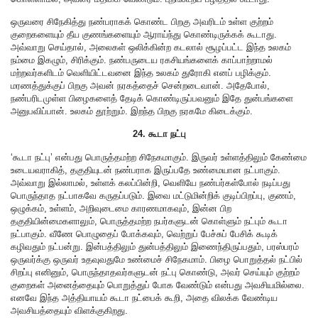
ஒருவரை சிநேகித்து நண்பராகக் கொண்ட பிறகு அவரிடம் உள்ள குற்றம்
குறைகளையும் தீய குணங்களையும் ஆராய்ந்து கொண்டிருக்கக் கூடாது.
அவ்வாறு செய்தால், அலைகள் ஒலிக்கின்ற கடலால் சூழப்பட்ட இந்த உலகம்
நம்மை இகழும், சிரிக்கும். நண்பருடைய ரகசியங்களைக் காப்பாற்றாமல்
மற்றவர்களிடம் வெளியிட்டவனை இந்த உலகம் துரோகி எனப் பழிக்கும்.
மரணத்துக்குப் பிறகு அவன் நரகத்தைச் சென்றடைவான். அதேபோல்,
நண்பரிடமுள்ள பிழைகளைத் தேடிக் கொண்டிருப்பவனும் இதே துன்பங்களை
அனுபவிப்பான். உலகம் தூற்றும். இறந்த பிறகு நரகமே கிடைக்கும்.
24. கூடா நட்பு
‘கூடா நட்பு’ என்பது பொருத்தமற்ற சிநேகமாகும். இருவர் உள்ளத்திலும் கேண்மை
உடையவராகித், தகுதியுடன் நண்பராக இருப்பதே உண்மையான நட்பாகும்.
அவ்வாறு இல்லாமல், உள்ளக் கலப்பின்றி, வெளியே நண்பர்கள்போல் நடிப்பது
பொருந்தாத நட்பாகவே கருதப்படும். இவை மட்டுமின்றிக் குடிப்பிறப்பு, குணம்,
ஒழுக்கம், உள்ளம், அறிவுடைமை காரணமாகவும், இன்ன பிற
தகுதியின்மைகளாலும், பொருத்தமற்ற நபர்களுடன் கொள்ளும் நட்பும் கூடா
நட்பாகும். வீணே பொழுதைப் போக்கவும், வெற்றுப் பேச்சுப் பேசிக் கூடிக்
கழிவதும் நட்பன்று. இன்பத்திலும் துன்பத்திலும் இணைந்திருப்பதும், பரஸ்பரம்
ஒருவர்க்கு ஒருவர் உதவுவதுமே உண்மைச் சிநேகமாம். பிழை பொறுத்தல் நட்பில்
சிறப்பு எனினும், பொருந்தாதவர்களுடன் நட்பு கொண்டு, அவர் செய்யும் குற்றம்
குறைகள் அனைத்தையும் பொறுத்துப் போக வேண்டும் என்பது அவசியமில்லை.
எனவே இந்த அத்தியாயம் கூடா நட்பைக் கூறி, அதை விலக்க வேண்டிய
அவசியத்தையும் விளக்குகிறது.