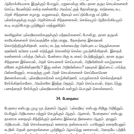
ஆரோக்கியமாக இருக்கும் போதும், மறுமைக்கு உரிய தான தரும செயல்களைச்
செய்ய வேண்டும் என்ற எண்ணமே அவர்கட்குத் தோன்றாது. கடுகளவு கூட
அறச் சிந்தனை எழாது. வறுமையும், நோயும் வாட்டும்போது மட்டுமே
புல்லர்களுக்கு வரும் அறச்செயல் சிந்தனைகள், செல்வமும் ஆரோக்கியமும்
கூடி வரும்போது முற்றிலும் மறந்துவிடும்.
உலகிலுள்ள புல்லறிவாளர்களுக்கும் மற்றவர்களைப் போன்று, தான தருமக்
காரியங்களைச் செய்வதற்கே ஏற்ற மானுட தேகத்தை இறைவன்
கொடுத்திருக்கிறான். வரம்பு கடந்த எல்லையற்ற அன்புடைய நெருக்கமான
உறவினர் உயிரை யமன் எடுத்துக் கொண்டு செல்ல முயற்சிக்கிறான். இதைக்
கண்ணால் பார்த்த பின்பும், மேன்மை மிகு உடலைப் பெற்றிருந்தும், தான தரும
சிந்தனை இல்லாமல், அறச் செயலைச் செய்யாமல், அறிவிலிகள் வாழ்நாளை
வீணே கழிக்கின்றனரே? இது என்ன அறிவின்மை? உறவுகள் இறப்பைப் பார்த்த
பின்னரேனும், சாவதற்கு முன் அறச் செயல்களைச் செய்வோமென
நினைக்காமல், புல்லறிவாளர்கள் வாழ்கின்றனர். யாருக்காகச் செல்வத்தைச்
சேர்க்கிறார்களோ, அவர்களே இறந்த பிறகும், அறம் செய்யாமல், தொடர்ந்து
பணத்தைச் சேர்க்கும் புல்லறிவாளர்கள் என்றும் பொருள் கொள்ளலாம்.
34. பேதைமை
பேதமை என்பது முழு மூடத்தனம் ஆகும். ‘புல்லறிவு’ என்பது சிறிது அறிந்தும்,
பெரிதும் அறியாமை மற்றும் செருக்கும் ஆகும். ஆனால், ‘பேதைமை’ என்பது
தானாக எதையும் சிந்திக்கும் தன்மை இல்லாத நிலைமை ஆகும். தானும்
அறியாமல், பிறர் சொல்வதையும் உணராத தன்மையாம். யாரேனும் எதையேனும்
கூறின் அதன் தராதரங்களை முற்றிலும் ஆராய்ந்து உணராமல், அதையே பற்றிக்