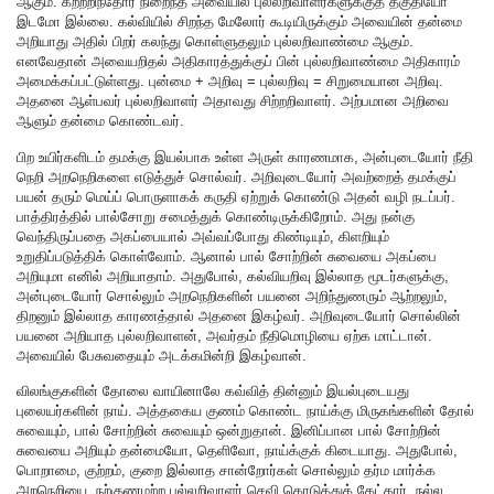
ஆகும். கற்றறிந்தோர் நிறைந்த அவையில் புல்லறிவாளர்களுக்குத் தகுதியோ
இடமோ இல்லை. கல்வியில் சிறந்த மேலோர் கூடியிருக்கும் அவையின் தன்மை
அறியாது அதில் பிறர் கலந்து கொள்ளுதலும் புல்லறிவாண்மை ஆகும்.
எனவேதான் அவையறிதல் அதிகாரத்துக்குப் பின் புல்லறிவாண்மை அதிகாரம்
அமைக்கப்பட்டுள்ளது. புன்மை + அறிவு = புல்லறிவு = சிறுமையான அறிவு.
அதனை ஆள்பவர் புல்லறிவாளர் அதாவது சிற்றறிவாளர். அற்பமான அறிவை
ஆளும் தன்மை கொண்டவர்.
பிற உயிர்களிடம் தமக்கு இயல்பாக உள்ள அருள் காரணமாக, அன்புடையோர் நீதி
நெறி அறநெறிகளை எடுத்துச் சொல்வர். அறிவுடையோர் அவற்றைத் தமக்குப்
பயன் தரும் மெய்ப் பொருளாகக் கருதி ஏற்றுக் கொண்டு அதன் வழி நடப்பர்.
பாத்திரத்தில் பால்சோறு சமைத்துக் கொண்டிருக்கிறோம். அது நன்கு
வெந்திருப்பதை அகப்பையால் அவ்வப்போது கிண்டியும், கிளறியும்
உறுதிப்படுத்திக் கொள்வோம். ஆனால் பால் சோற்றின் சுவையை அகப்பை
அறியுமா எனில் அறியாதாம். அதுபோல், கல்வியறிவு இல்லாத மூடர்களுக்கு,
அன்புடையோர் சொல்லும் அறநெறிகளின் பயனை அறிந்துணரும் ஆற்றலும்,
திறனும் இல்லாத காரணத்தால் அதனை இகழ்வர். அறிவுடையோர் சொல்லின்
பயனை அறியாத புல்லறிவாளன், அவர்தம் நீதிமொழியை ஏற்க மாட்டான்.
அவையில் பேசுவதையும் அடக்கமின்றி இகழ்வான்.
விலங்குகளின் தோலை வாயினாலே கவ்வித் தின்னும் இயல்புடையது
புலையர்களின் நாய். அத்தகைய குணம் கொண்ட நாய்க்கு மிருகங்களின் தோல்
சுவையும், பால் சோற்றின் சுவையும் ஒன்றுதான். இனிப்பான பால் சோற்றின்
சுவையை அறியும் தன்மையோ, தெளிவோ, நாய்க்குக் கிடையாது. அதுபோல்,
பொறாமை, குற்றம், குறை இல்லாத சான்றோர்கள் சொல்லும் தர்ம மார்க்க
அறநெறியை, நற்குணமற்ற புல்லறிவாளர் செவி கொடுத்துக் கேட்கார். நல்ல