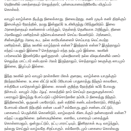
நெறிகளில் மனத்தையும் செலுத்தார்; புன்மையானவற்றிலேயே விருப்பம்
கொள்வர்.
வாழும் வாழ்க்கை நீடித்து நிலைக்காது. நிலையற்றது. கண் மூடிக் கண் திறக்கும்
இமைக்கும் நேரத்தில், நமது இன்னுயிர் உடலிலிருந்து பிரிந்துவிடும். இவை
அனைத்தையும் கண்ணால் பார்த்தும், தெள்ளத் தெளிவாக அறிந்தும், தினை
அளவேனும் மனிதர்கள் நற்செயல்களைச் செய்ய வேண்டும். அங்ஙனம்,
சின்னஞ்சிறு அளவு கூட நல்ல காரியங்களைச் செய்யாத வெட்கமற்ற
மனிதர்கள், இந்த உலகில் வாழ்ந்தால் என்ன? இறந்தால் என்ன? இருந்தாலும்
எந்தப் பயனும் இல்லை? செத்தாலும் எந்த நஷ்டமும் இல்லை. உலகின்
பார்வையில் இரண்டுமே ஒன்றுதான். புல்லறிவாளர் நல்ல விஷயங்களில் மனம்
செலுத்த மாட்டார் என்பதால் அவர் இருந்தாலும், செத்தாலும் உலகுக்கு லாபமும்
இல்லை, இழப்பும் இல்லை.
இந்த உலகில் நாம் வாழும் நாள்களோ மிகக் குறைவு. வாழ்க்கை யாருக்கும்
நிரந்தரமில்லை. உடலை விட்டு உயிர் பிரியாமல் பாதுகாத்து நிற்கும் காவலோ,
சக்தியோ யாதொன்றும் இல்லை. காலன் குறித்த நேரத்தில் உயிர் போவது
நிச்சயம். வாழும் அற்ப ஆயுட் காலத்தில் நாம் செய்யும் தவறுகளுக்காகப்
பலராலும் இகழ்ந்து பேசப்படும் பழிச்சொற்களே நம்மிடம் நிலைத்து நிற்கும்.
இந்நிலையில், ஒருவன் பலரோடும், தன் எதிரில் கண்டவர்களோடும், சிரித்துப்
பேசாமல் விலகி நிற்பதில் என்ன பயன்? எல்லோருடனும் சண்டையிட்டும்,
பகையைப் பெருக்கிக் கொண்டும், வாழ்வதால் கிடைக்கும் நன்மைதான் என்ன?
எந்தப் பயனுமில்லை. நன்மையுமில்லை. எனவே, யாரையும் பகைத்துக்
கொள்ளாமலும், ஒன்றுபட்டும், நட்பு பாராட்டியும், இனிதாகக் கூடி வாழ்ந்தும்,
நல்லது செய்தும் வாழ்வதே சிறப்பாகும். எல்லோரிடமும் பகைமை கொள்வது