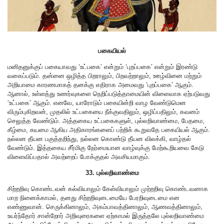
பகையியல்
மனிதனுக்குப் பகையாவது ‘உட்பகை’ என்றும் ‘புறப்பகை’ என்றும் இரண்டு
வகைப்படும். தன்னை ஒழித்த பிறராலும், பிறவற்றாலும், ஊழ்வினை மற்றும்
அறியாமை காரணமாகத் தனக்கு எதிராக அமைவது ‘புறப்பகை’ ஆகும்.
ஆனால், உள்ளத்து உணர்வுகளை நெறிப்படுத்தாமையின் விளைவாக ஏற்படுவது
‘உட்பகை’ ஆகும். எனவே, யாரோடும் பகையின்றி வாழ வேண்டுமென
விரும்புகிறவன், முதலில் உட்பகையை நீக்குவதிலும், ஒழிப்பதிலும், கவனம்
செலுத்த வேண்டும். அத்தகைய உட்பகைகளுள், புல்லறிவாண்மை, பேதமை,
கீழ்மை, கயமை ஆகிய அதிகாரங்களைப் பற்றிக் கூறுவதே பகையியல் ஆகும்.
நல்லன தீயன பகுத்தறிந்து, நல்லன கொண்டு தீயன விலக்கி, வாழ்தல்
வேண்டும். இத்தகைய சீர்மிகு நேர்மையான வாழ்வுக்கு மேற்கூறியவை கேடு
விளைவிப்பதால் அவற்றைப் போக்குதல் அவசியமாகும்.
33. புல்லறிவாண்மை
சிற்றறிவு கொண்டவன் கல்வியாலும் கேள்வியாலும் முற்றறிவு கொண்டவனாக
மாற நினைக்காமல், தனது சிற்றறிவுடைமையே பேரறிவுடைமை என
எண்ணுவான். செருக்கினாலும், அகம்பாவத்தினாலும், ஆணவத்தினாலும்,
உயர்ந்தோர் சான்றோர் அறிவுரைகளை ஏற்காமல் இருத்தலே புல்லறிவாண்மை