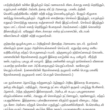
பாத்திரத்தின் உள்ளே இருக்கும் நெய் உணவாகக் கிடைக்காது எனத் தெரிந்தும்,
எறும்புகள் எளிதில் அவ்விடத்தை விட்டு அகலாது. பாண்டத்தின்
வெளிப்புறத்திலேயே சுற்றிச் சுற்றி வந்து கொண்டிருக்கும். மேலும் கீழுமாக
ஊர்ந்து கொண்டிருக்கும். அதுபோல் கைநிறைய செல்வம் இருந்தும், யாருக்கும்
எதுவும் கொடுத்து உதவாத கஞ்சனாகச் சிலர் இருப்பார்கள். செல்வம் இருந்தும்
உதவ மாட்டார்கள் எனத் தெரிந்தும் பேதைகள் அவர்களைப் பற்றிக் கொண்டு
நீங்காதிருப்பர். ஏதேனும் கிடைக்காதா என்ற நப்பாசையில், விடாமல்
உலோபியைச் சுற்றிச் சுற்றி வருவார்கள்.
குற்றமற்ற ஒழுக்கமுடைய அறிஞர்கள் நிறைந்த அவையை நாடார். நூல்கள்
விளக்கும் தான தரும அறச்செயல்களைச் செய்யார். ஏதுமற்ற ஏழை எளிய
வறியோர்க்கு எந்தப் பொருளையும் ஈயார். நற்குணமும் நற்செய்கையும் கொண்ட
மனைவியின் தோள்களைத் தழுவி இல்லற வாழ்வில் கூடி மகிழார். கீர்த்தி
உண்டாகும்படி புகழுடன் வாழார். இந்த மண்ணில் வாழும் நாளெல்லாம் வீணான
பயனற்ற நாள்களே என அப்பேதைகளும் வெறுப்பார்கள். உலகோரும்
வெறுப்பார்கள். (மனைவியின் தோள்களைத் தழுவார் எனில் பொது மகளிர்
தோள்களைத் தழுவுவார் எனப் பொருள் கொள்ளலாம்.)
பல நூல்களை ஆராய்ந்து கற்றுணரும் ஆற்றலும் அறிவு இல்லாத பேதையை,
நன்கு வியந்தும், மதித்தும், அவனது நட்பை விரும்பி ஒருவர் புகழ்ந்து பேசினார்.
ஆனால், அந்த நற்குணம் இல்லாதவன், அன்புடன் கூடிய புகழுரைகளை
விரும்பவில்லை எனில், அவனுடன் கொள்ளும் நட்பினாலும், உறவினாலும், எந்தப்
பயனுமில்லை. இத்தகைய புல்லறிவாளனை விரும்பி ஒருவர் விழைய, அந்த
மூடனோ அன்பை ஏற்றுக் கொள்ள மறுத்துப் புறக்கணிக்கிறான். பேரொலியுடன்
பாய்ந்து வரும் அலைகள் சூழ்ந்த இந்த உலகம் முழுவதையுமே தருவதாக