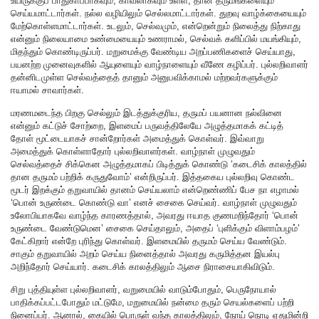
உயிருக்குப் பாதுகாப்பாகவும், காவலாகவும் உள்ள, தான தருமங்களையும்
செய்யமாட்டார்கள். நல்ல வழியிலும் செல்லமாட்டார்கள். துறவு வாழ்க்கையையும்
மேற்கொள்ளமாட்டார்கள். உடலும், செல்வமும், என்றென்றும் நிலைத்து நிற்காது
என்னும் நிலையாமை உண்மையையும் உணராமல், செல்வக் களிப்பில் மயங்கியும்,
மிதந்தும் கொண்டிருப்பர். மறுமைக்கு வேண்டிய அறப்பணிகளைச் செய்யாது,
பயனற்ற முனைவுகளில் ஆயுளையும் வாழ்நாளையும் வீணே கழிப்பர். புல்லறிவாளர்
தன்னிடமுள்ள செல்வத்தைத் தானும் அனுபவிக்காமல் மற்றவர்களுக்கும்
ஈயாமல் சாவார்கள்.
மரணமடைந்த பிறகு செல்லும் இடத்துக்குரிய, தருமப் பயனான நல்வினை
என்னும் கட்டுச் சோற்றை, இளமைப் பருவத்திலேயே அழுத்தமாகக் கட்டித்
தோள் மூட்டையாகச் சான்றோர்கள் அமைத்துக் கொள்வர். இவ்வாறு
அமைத்துக் கொள்ளாதோர் புல்லறிவாளர்கள். வாழ்நாள் முழுவதும்
செல்வத்தைச் சிக்கென அழுத்தமாகப் பிடித்துக் கொண்டு ‘கடைசிக் காலத்தில்
தான தருமம் பற்றிக் கருதுவோம்’ என்றிருப்பர். இத்தகைய புல்லறிவு கொண்ட
மூடர் இறக்கும் தறுவாயில் தானம் செய்யலாம் என்றெண்ணிப் பேச நா எழாமல்
‘பொன் உருண்டை கொண்டு வா’ எனச் சைகை செய்வர். வாழ்நாள் முழுவதும்
உலோபியாகவே வாழ்ந்த காரணத்தால், அவரது ஈயாத குணமறிந்தோர் ‘பொன்
உருண்டை வேண்டுமென’ சைகை செய்தாலும், அதைப் ‘புளிக்கும் விளாம்பழம்’
கேட்கிறார் என்றே புரிந்து கொள்வர். இளமையில் தருமம் செய்ய வேண்டும்.
சாகும் தறுவாயில் அறம் செய்ய நினைத்தால் அவரது கருமித்தன இயல்பு
அறிந்தோர் செய்யார். கடைசிக் காலத்திலும் ஆசை நிராசையாகிவிடும்.
சிறு புத்தியுள்ள புல்லறிவாளர், வறுமையில் வாடும்போதும், பெருநோயால்
பாதிக்கப்பட்டபோதும் மட்டுமே, மறுமையில் நன்மை தரும் செயல்களைப் பற்றி
நினைப்பர். ஆனால், கையில் பொருள் வந்த காலத்திலும், நோய் நொடி ஏதுமின்றி