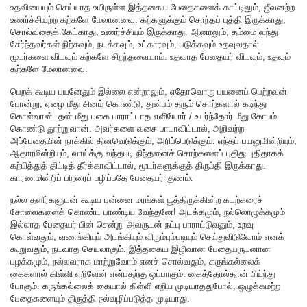
உதவியையும் செய்யாத உயிருள்ள இத்தகைய பேதைகளைக் காட்டிலும், ஜீவனற்ற
உணர்ச்சியற்ற கற்களே மேலானவை. கற்களுக்கும் சொந்தப் புத்தி இருக்காது,
சொல்வதைக் கேட்காது, உணர்ச்சியும் இருக்காது. ஆனாலும், தம்மை வந்து
சேர்ந்தவர்கள் நிற்கவும், நடக்கவும், உட்காரவும், படுக்கவும் உதவுவதால்
மூடர்களை விடவும் கற்களே சிறந்தவையாம். உதவாத பேதையர் விடவும், உதவும்
கற்களே மேலானவை.
பெறக் கூடிய பயனேதும் இல்லை என்றாலும், ஏதோவொரு பயனைப் பெற்றவன்
போன்று, ஏழை மீது சினம் கொண்டு, துன்பம் தரும் சொற்களால் கடிந்து
கொள்வான். தன் மீது பகை பாராட்டாத எளியோர் / உயர்ந்தோர் மீது கோபம்
கொண்டு தூற்றுவான். அவர்களை வசை பாடாவிட்டால், அறிவற்ற
அப்பேதையின் நாக்கில் தினவெடுக்கும், அரிப்பெடுக்கும். எந்தப் பயனுமின்றியும்,
ஆதாரமின்றியும், வாய்க்கு வந்தபடி நிந்தனைச் சொற்களைப் புதிது புதிதாகக்
கற்பித்துத் திட்டித் தீர்க்காவிட்டால், மூடர்களுக்குத் திருப்தி இருக்காது.
காரணமின்றிப் பிறரைப் பழிப்பதே பேதையர் குணம்.
நல்ல தளிர்களுடன் கூடிய புன்னை மரங்கள் பூத்திருக்கின்ற கடற்கரைச்
சோலைகளைக் கொண்ட பாண்டிய வேந்தனே! அடக்கமும், நல்லொழுக்கமும்
இல்லாத பேதையர் பின் சென்று அவருடன் நட்பு பாராட்டுவதும், உறவு
கொள்வதும், வணங்கியும் அடங்கியும் விரும்பும்படியும் செய்துவிடுவோம் எனக்
கூறுவதும், நடவாத செயலாகும். இத்தகைய இழிவான பேதையருடனான
பழக்கமும், நல்லவராக மாற்றுவோம் எனச் சொல்வதும், கருங்கல்லைக்
கைகளால் கிள்ளி எறிவேன் என்பதற்கு ஒப்பாகும். கைத்தோல்தான் பிய்ந்து
போகும். கருங்கல்லைக் கையால் கிள்ளி எறிய முடியாததுபோல், ஒழுக்கமற்ற
பேதைகளையும் திருத்தி நல்வழிப்படுத்த முடியாது.