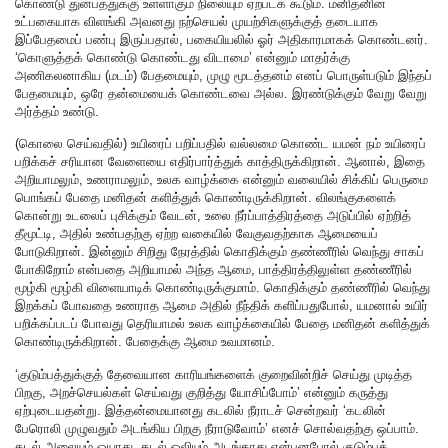
கொண்டு துன்பத்துக்கு உள்ளாகும் நிலையும் ஏற்படக் கூடும். மனிதனின்
உட்பகையாக விளங்கி அவனது நற்செயல் முயற்சிகளுக்குத் தடையாக
இப்பேதமைப் பண்பு இருப்பதால், பகையியலில் ஓர் அதிகாரமாகக் கொண்டனர்.
‘கொளுத்தக் கொண்டு கொண்டது விடாமை’ என்னும் மாதர்க்கு
அணிகலனாகிய (மடம்) பேதமையும், முழு மூடத்தனம் எனப் பொருள்படும் இந்தப்
பேதமையும், ஒரே தன்மையைக் கொண்டவை அல்ல. இரண்டுக்கும் வேறு வேறு
அர்த்தம் உண்டு.
(கொலை செய்வதில்) உயிரைப் பறிப்பதில் வல்லமை கொண்ட யமன் நம் உயிரைப்
பறிக்கச் சரியான வேளையை எதிர்பார்த்துக் காத்திருக்கிறான். ஆனால், இதை
அறியாமலும், உணராமலும், உலக வாழ்க்கை என்னும் வலையில் சிக்கிப் பெருமை
பொங்கப் பேதை மனிதன் களித்துக் கொண்டிருக்கிறான். விலங்குகளைக்
கொன்று உடலைப் புசிக்கும் வேடன், உலை நீர்ப்பாத்திரத்தை அடுப்பில் ஏற்றித்
தீமூட்டி, அதில் உண்பதற்கு ஏற்ற வகையில் வேகுவதற்காக ஆமையைப்
போடுகிறான். இன்னும் சிறிது நேரத்தில் கொதிக்கும் தண்ணீரில் வெந்து சாகப்
போகிறோம் என்பதை அறியாமல் அந்த ஆமை, பாத்திரத்திலுள்ள தண்ணீரில்
மூழ்கி மூழ்கி விளையாடிக் கொண்டிருக்குமாம். கொதிக்கும் தண்ணீரில் வெந்து
இறக்கப் போவதை உணராத ஆமை அதில் நீந்திக் களிப்பதுபோல், யமனால் உயிர்
பறிக்கப்படப் போவது தெரியாமல் உலக வாழ்க்கையில் பேதை மனிதன் களித்துக்
கொண்டிருக்கிறான். பேதைக்கு ஆமை உவமானம்.
‘குடும்பத்துக்குத் தேவையான காரியங்களைக் குறைவின்றிச் செய்து முடித்த
பிறகு, அறச்செயல்கள் செய்வது குறித்து யோசிப்போம்’ என்னும் கருத்து
ஏற்புடையதன்று. இத்தன்மையானது கடலில் நீராடச் சென்றவர் ‘கடலின்
பேரொலி முழுவதும் அடங்கிய பிறகு நீராடுவோம்’ எனச் சொல்வதற்கு ஒப்பாம்.
கடல் அலையும் ஓயாது, கடல் ஒலியும் அடங்காது என்பனபோல் குடும்பக்