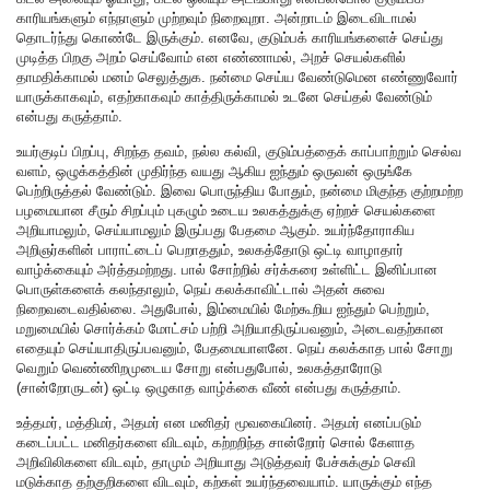
காரியங்களும் எந்நாளும் முற்றவும் நிறைவுறா. அன்றாடம் இடைவிடாமல்
தொடர்ந்து கொண்டே இருக்கும். எனவே, குடும்பக் காரியங்களைச் செய்து
முடித்த பிறகு அறம் செய்வோம் என எண்ணாமல், அறச் செயல்களில்
தாமதிக்காமல் மனம் செலுத்துக. நன்மை செய்ய வேண்டுமென எண்ணுவோர்
யாருக்காகவும், எதற்காகவும் காத்திருக்காமல் உடனே செய்தல் வேண்டும்
என்பது கருத்தாம்.
உயர்குடிப் பிறப்பு, சிறந்த தவம், நல்ல கல்வி, குடும்பத்தைக் காப்பாற்றும் செல்வ
வளம், ஒழுக்கத்தின் முதிர்ந்த வயது ஆகிய ஐந்தும் ஒருவன் ஒருங்கே
பெற்றிருத்தல் வேண்டும். இவை பொருந்திய போதும், நன்மை மிகுந்த குற்றமற்ற
பழமையான சீரும் சிறப்பும் புகழும் உடைய உலகத்துக்கு ஏற்றச் செயல்களை
அறியாமலும், செய்யாமலும் இருப்பது பேதமை ஆகும். உயர்ந்தோராகிய
அறிஞர்களின் பாராட்டைப் பெறாததும், உலகத்தோடு ஒட்டி வாழாதார்
வாழ்க்கையும் அர்த்தமற்றது. பால் சோற்றில் சர்க்கரை உள்ளிட்ட இனிப்பான
பொருள்களைக் கலந்தாலும், நெய் கலக்காவிட்டால் அதன் சுவை
நிறைவடைவதில்லை. அதுபோல், இம்மையில் மேற்கூறிய ஐந்தும் பெற்றும்,
மறுமையில் சொர்க்கம் மோட்சம் பற்றி அறியாதிருப்பவனும், அடைவதற்கான
எதையும் செய்யாதிருப்பவனும், பேதமையாளனே. நெய் கலக்காத பால் சோறு
வெறும் வெண்ணிறமுடைய சோறு என்பதுபோல், உலகத்தாரோடு
(சான்றோருடன்) ஒட்டி ஒழுகாத வாழ்க்கை வீண் என்பது கருத்தாம்.
உத்தமர், மத்திமர், அதமர் என மனிதர் மூவகையினர். அதமர் எனப்படும்
கடைப்பட்ட மனிதர்களை விடவும், கற்றறிந்த சான்றோர் சொல் கேளாத
அறிவிலிகளை விடவும், தாமும் அறியாது அடுத்தவர் பேச்சுக்கும் செவி
மடுக்காத தற்குறிகளை விடவும், கற்கள் உயர்ந்தவையாம். யாருக்கும் எந்த