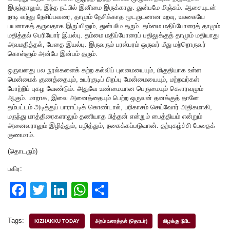
இருந்தாலும், இந்த நட்பில் இனிமை இருக்காது. துன்பமே மிஞ்சும். ஆசையுடன்
நாடி வந்து நேசிப்பவரை, தாமும் நேசிக்காத மூடருடனான உறவு, உலகையே
பயனாகத் தருவதாக இருப்பினும், துன்பமே தரும். தம்மை மதிப்போரைத் தாமும்
மதித்தல் பெரியோர் இயல்பு. தம்மை மதிப்போரைப் பதிலுக்குத் தாமும் மதியாது
அவமதித்தல், பேதை இயல்பு. இருவரும் பரஸ்பரம் ஒருவர் மீது மற்றொருவர்
கொள்ளும் அன்பே இன்பம் தரும்.
ஒருவனது பல நூல்களைக் கற்ற கல்விப் புலமையையும், மிகுதியாக உள்ள
மென்மைக் குணத்தையும், உயர்குடிப் பிறப்பு மேன்மையையும், மற்றவர்கள்
போற்றிப் புகழ வேண்டும். அதுவே உண்மையான பெருமையும் கௌரவமும்
ஆகும். மாறாக, இவை அனைத்தையும் பெற்ற ஒருவன் தனக்குத் தானே
தம்பட்டம் அடித்துப் பாராட்டிக் கொண்டால், பரிகாசம் செய்வோர் அதிகமாகி,
மருந்து மாத்திரைகளாலும் தணியாத பித்தன் என்றும் பைத்தியம் என்றும்
அனைவராலும் இழித்தும், பழித்தும், நகைக்கப்படுவான். தற்புகழ்ச்சி பேதைக்
குணமாம்.
(தொடரும்)
பகிர:
F
T
Li
W
S
a
wi
n
h
h
c
tt
k
at
ar
Tags:
KIZHAKKU TODAY
அறம் உரைத்தல் (தொடர்)
கிழக்கு டுடே