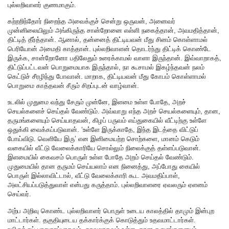
புல்லறிவாளர் குணமாகும்.
கற்றறிந்தோர் நிறைந்த அவைக்குச் சென்று ஒருவன், அனைவர்
முன்னிலையிலும் அங்கிருந்த சான்றோனை எள்ளி நகைத்தான், அவமதித்தான்,
திட்டித் தீர்த்தான். ஆனால், தன்னைத் திட்டியவன் மீது சினம் கொள்ளாமல்
பெரியோன் அமைதி காத்தான். புல்லறிவாளன் தொடர்ந்து திட்டிக் கொண்டே
இருக்க, சான்றோனோ பதிலேதும் உரைக்காமல் வாளா இருந்தான். இவ்வாறாகத்,
திட்டுப்பட்டவன் பொறுமையாக இருந்தால், நா கூசாமல் இகழ்ந்தவன் நலம்
கெட்டுச் சீரழிந்து போவான். மாறாக, திட்டியவன் மீது கோபம் கொள்ளாமல்
பொறுமை காத்தவன் சீரும் சிறப்புடன் வாழ்வான்.
உடலில் முதுமை வந்து சேரும் முன்னே, இளமை உள்ள போதே, அறச்
செயல்களைச் செய்தல் வேண்டும். அவ்வாறு எந்த அறச் செயல்களையும், தான,
தருமங்களையும் செய்யாதவன், கிழப் பருவம் எய்துகையில் வீட்டிற்கு உள்ளே
ஒதுக்கி வைக்கப்படுவான். ‘உள்ளே இருக்காதே, இந்த இடத்தை விட்டுப்
போய்விடு. வெளியே இரு’ என இனிமையற்ற சொற்களை, மானம் கெடும்
வகையில் வீட்டு வேலைக்காரியே சொல்லும் நிலைக்குத் தள்ளப்படுவான்.
இளமையில் கைவசம் பொருள் உள்ள போதே அறம் செய்தல் வேண்டும்.
முதுமையில் தான தருமம் செய்யலாம் என நினைத்து, அப்போது கையில்
பொருள் இல்லாவிட்டால், வீட்டு வேலைக்காரி கூட அவமதிப்பாள்,
அலட்சியப்படுத்துவாள் என்பது கருத்தாம். புல்லறிவாளரை ஏவலரும் ஏளனம்
செய்வர்.
அற்ப அறிவு கொண்ட புல்லறிவாளர் பொருள் உடைய காலத்தில் தாமும் இன்புற
மாட்டார்கள். தகுதியுடைய தக்கார்க்குக் கொடுத்தும் உதவமாட்டார்கள்.