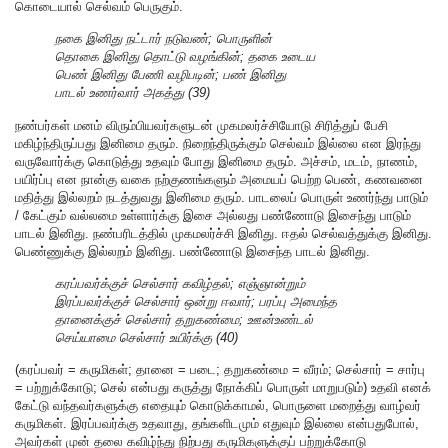
கொடையால் செல்வம் பெருகும்.
நகை இனிது நட்டார் நடுவண்; பொருளின்
தொகை இனிது தொட்டு வழங்கின்; தகை உடைய
பெண் இனிது பேணி வழிபடின்; பண் இனிது
பாடல் உணர்வார் அகத்து (39)
நண்பர்கள் மனம் விரும்பியவர்களுடன் முகமலர்ச்சியோடு சிரித்துப் பேசி
மகிழ்ந்திருப்பது இனிமை தரும். நிறைந்திருக்கும் செல்வம் இல்லை என இரந்து
வருவோர்க்கு கொடுத்து உதவும் போது இனிமை தரும். அச்சம், மடம், நாணம்,
பயிர்ப்பு என நான்கு வகை நற்குணங்களும் அமையப் பெற்ற பெண், கணவனை
மதித்து இல்லறம் நடத்துவது இனிமை தரும். பாடலைப் பொருள் உணர்ந்து பாடும்
/ கேட்கும் வல்லமை உள்ளார்க்கு இசை அல்லது பண்ணோடு இசைந்து பாடும்
பாடல் இனிது. நண்பரிடத்தில் முகமலர்ச்சி இனிது. ஈதல் செல்வத்துக்கு இனிது.
பெண்ணுக்கு இல்லறம் இனிது. பண்ணோடு இசைந்த பாடல் இனிது.
கரப்பவர்க்குச் செல்சார் கவிழ்தல்; எஞ்ஞான்றும்
இரப்பவர்க்குச் செல்சார் ஒன்று ஈவார்; பரப்பு அமைந்த
தானைக்குச் செல்சார் தறுகண்மை; ஊன்உண்டல்
செய்யாமை செல்சார் உயிர்க்கு (40)
(கரப்பவர் = கருமிகள்; தானை = படை; தறுகண்மை = வீரம்; செல்சார் = சார்பு
= பற்றுக்கோடு; செல் என்பது கருத்து நோக்கிப் பொருள் மாறுபடும்) உதவி எனக்
கேட்டு வந்தவர்களுக்கு எதையும் கொடுக்காமல், பொருளை மறைத்து வாழ்வர்
கருமிகள். இரப்பவர்க்கு உதவாது, தங்களிடமும் எதுவும் இல்லை என்பதுபோல்,
அவர்கள் முன் தலை கவிழ்ந்து நிற்பது கருமிகளுக்குப் பற்றுக்கோடு