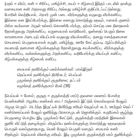
(மறம் = வீரம்; களி = சிரிப்பு, மகிழ்ச்சி; கயம் = கீழ்மை) இந்தப் பாடலில் நான்கு
வகையான களி அதாவது சிரிப்பு அல்லது மகிழ்ச்சி குறிப்பிடப்பட்டுள்ளது.
போரின் வெற்றியால், அரசர் முன் படை வீரர்களுக்கு வருவது வீரக்களிப்பு.
இல்லை என இரப்போர்க்கு, இல்லை எனாது கொடுத்து உதவும், ஈகைக் குணம்
மிக்க உயர்வான அருள் உள்ளம் கொண்டோர்க்கு, தர்மம் செய்த மன நிறைவால்
தோன்றுவது அறக்களிப்பு. வறுமையால் வாடுவோர், ஒன்றைப் பெறும் நிலை
காரணமாக அடையும் வியப்பால் வருவது வியக்களிப்பு. தனது ஈனத்தனமான
செயலைப் பெருமையாகக் கருதி, மகிழ்ந்து, ஊரே கேட்கும்படி ஆர்ப்பரிக்கும்
கயமைத் தனமான கீழ்மக்களுக்கு தோன்றுவது கயக்களிப்பு. வீரர்களுக்கு
வீரக்களிப்பு. வள்ளல்களுக்கு அறக்களிப்பு. வறியோர்க்கு வியப்புக் களிப்பு.
கீழ்மக்களுக்கு கீழ்மைக் களிப்பு.
மையால் தளிர்க்கும் மலர்க்கண்கள்: மால்இருள்
நெய்யால் தளிர்க்கும் நிமிர்சுடர்; பெய்யல்
முழங்கத் தளிர்க்கும் குருகிலை; நட்டார்
வழங்கத் தளிர்க்குமாம் மேல் (38)
(பெய்யல் = மேகம்; குருகு = குருக்கத்தி மரம்) குவளை மலரைப் போன்ற
பெண்களின் அழகிய கண்கள் மை / அஞ்சனம் இட்டுக் கொள்வதால் மேலும்
அழகு பெறும். அடர்ந்த இருட்டில் நிமிர்ந்து எரியும் நெருப்புச் சுடர், ஊற்றும் நெய் /
எண்ணெய்யால் மேலும் ஒளிர்ந்து பிரகாசமுடன் ஜொலிக்கும். கருமேகம் சூழ்ந்து
பெருமழை பொழிய இடி முழக்கம் கேட்டுக், குருக்கத்தி மரத்தின் இலைகள்
துளிர் விட்டுத் தழைக்கும். விரும்பிய நண்பர்களுக்கு கொடுத்து உதவுவதால்
பொருள் வளம்குறையாது, மென் மேலும் பெருகி வளரும். மையால் கண்
சிறக்கும். நெய்யால் விளக்கு எரியும். இடி முழங்கக் குருக்கத்தி மரம் துளிர்க்கும்.