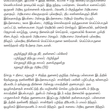
மெய்ப்பொருள்; இப்பால் = இந்த உலகில்; உப்பால் = மறு உலகில்) பெரும்பான்மை
வெண்பாக்கள் நாலடியில் வரும். இது ஐந்தடி பஃறொடை வெண்பா வகைப்படும்.
ஒருவன் அறிவு நூல்களைக் கற்பதால், அவனிடம் மிகுந்துள்ள அறியாமை
குறையும். அறியாமை விலகுவதால் புல்லறிவும், தீய எண்ணங்களும் நீங்கி
இவ்வுலகத்து இயல்பை அல்லது இயற்கையை அறியும் தெளிவு பெரும்.
இயற்கையை, உலக இயல்பை, அறிந்து கொள்வதால் தத்துவமான மெய்ப்பொருள்
புலப்பட்டு, உண்மையான அருள் நெறியில் மனம் செல்லும். இம்மையில், நன்னெறி
பிறழாமல் வாழ்ந்து, புகழை நிலைபெறச் செய்தால், மறுமையில் மேலான முக்தி
கிடைக்கும். கற்பதால் அறியாமை அகலும். அறியாமை அகன்றால் புல்லறிவு
நீங்கும். புல்லறிவு நீங்கினால் மெய்ப்பொருளை உணர்வான். மெய்ப்பொருளை
உணர்ந்தால் வீடு பேற்றை அடைவான்.
குழித்துழி நிற்பது நீர்; தன்னைப் பல்லோர்
பழித்துழி நிற்பது பாவம்; அழித்துச்
செறுவுழி நிற்பது காமம்; தனக்குஒன்று
உறுவுழி நிற்பது அறிவு (31)
(செறு = தீமை; உறுவழி = சிறந்த துணை) குழிந்த அல்லது பள்ளமான இடத்தில்
தேங்குவது தண்ணீரின் இயற்கையாகும். சான்றோர் பலரின் பழிப்புக்கு உள்ளாகும்
தீயவரிடம் தங்குவது தீவினை அல்லது பாவத்தின் குணமாகும். தவ
ஒழுக்கத்தைக் கைவிட்டுத் தீய வழிகளில் செல்ல முற்படுபவனிடம் நிற்பது
காமத்தின் இயல்பாகும். துன்பம் அல்லது இடர் வந்த நிலையில் ஒருவனைப்
பாதுகாக்கச் சிறந்த துணையாக இருப்பது அறிவின் தன்மையாகும். பள்ளமான
இடத்தில் தண்ணீர் நிற்கும். சான்றோர் பழித்த தீயோரிடம் பாவம் நிற்கும்.
ஒழுக்கம் இல்லாதவனிடம் காமம் நிற்கும். துயர் களைய அறிவு துணை நிற்கும்.