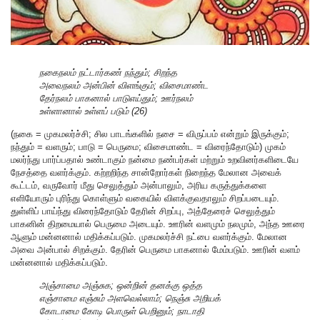
நகைநலம் நட்டார்கண் நந்தும்; சிறந்த
அவைநலம் அன்பின் விளங்கும்; விசைமாண்ட
தேர்நலம் பாகனால் பாடுஎய்தும்; ஊர்நலம்
உள்ளானால் உள்ளப் படும் (26)
(நகை = முகமலர்ச்சி; சில பாடங்களில் நசை = விருப்பம் என்றும் இருக்கும்;
நந்தும் = வளரும்; பாடு = பெருமை; விசைமாண்ட = விரைந்தோடும்) முகம்
மலர்ந்து பார்ப்பதால் உண்டாகும் நன்மை நண்பர்கள் மற்றும் உறவினர்களிடையே
நேசத்தை வளர்க்கும். கற்றறிந்த சான்றோர்கள் நிறைந்த மேலான அவைக்
கூட்டம், வருவோர் மீது செலுத்தும் அன்பாலும், அரிய கருத்துக்களை
எளியோரும் புரிந்து கொள்ளும் வகையில் விளக்குவதாலும் சிறப்படையும்.
துள்ளிப் பாய்ந்து விரைந்தோடும் தேரின் சிறப்பு, அத்தேரைச் செலுத்தும்
பாகனின் திறமையால் பெருமை அடையும். ஊரின் வளமும் நலமும், அந்த ஊரை
ஆளும் மன்னனால் மதிக்கப்படும். முகமலர்ச்சி நட்பை வளர்க்கும். மேலான
அவை அன்பால் சிறக்கும். தேரின் பெருமை பாகனால் மேம்படும். ஊரின் வளம்
மன்னனால் மதிக்கப்படும்.
அஞ்சாமை அஞ்சுக; ஒன்றின் தனக்கு ஒத்த
எஞ்சாமை எஞ்சும் அளவெல்லாம்; நெஞ்சு அறியக்
கோடாமை கோடி பொருள் பெறினும்; நாடாதி