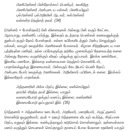
பிணிஅன்னர் பின்நோக்காப் பெண்டிர்; உலகிற்கு
அணிஅன்னர் அன்புடைய மக்கள்; பிணிபயிலும்
புல்அன்னர் புல்அறிவின் ஆடவர்; கல்அன்னர்
வல்என்ற நெஞ்சத் தவர். (34)
(அன்னர் = போன்றவர்) பின் விளைவுகள் அல்லது பின் வரும் கேட்டை
ஆராயாது, எண்ணிப் பார்த்து, இல்லறம் நடத்தாத பெண்கள் கணவனுக்குத்
துன்பம் தரும் நோய் போன்றவர். எல்லா உயிர்களிடத்தும் அன்பு செலுத்தும்
மக்கள், வாழும் உலகுக்கே அணிகலன் போலாவர். கீழான சிற்றறிவுடைய ஈன
புத்தியுள்ள மனிதர், நல்ல பயிர்களுக்கு நடுவே முளைக்கும் தேவையற்ற களை
அல்லது நோயை வருவிக்கும் விஷப் புல்லுக்கு ஒப்பாவர். இரக்க உணர்வோ,
இளகிய மனமோ, இல்லாத வன்மையான நெஞ்சம் கொண்டோர்,
பாறாங்கல்லுக்கு இணையாவர். பின்வரும் கேடறியாப் பெண் நோய்.
அன்புடையோர் உலகுக்கு அணிகலன். அறிவிலார் பயிரிடைக் களை. இரக்கம்
இல்லாதோர் பாறாங்கல்.
அந்தணரின் மிக்க பிறப்பு இல்லை; என்செயினும்
தாயில் சிறந்த தமர் இல்லை; யாதும்
வளமையோடு ஒக்கும் வனப்பு இல்லை; எண்ணின்
இளமையோடு ஒப்பதூஉம் இல். (35)
(அந்தணர் = அந்தண்மை உடையோர், அறவோர், மறையோர், அருட்குணம்
கொண்டு ஒழுகுவோர்; தமர் = உறவு) அந்தணரை விடவும் உயர்ந்த, சிறப்பான
பிறப்பு எதுவும் இல்லை. கண்டித்தாலும் சுடுசொல் சொன்னாலும். நன்மைக்காக
மனம் வருந்தும் செயலைச் செய்தாலும் தாயைப் போல மேலான உறவினர் யாரும்