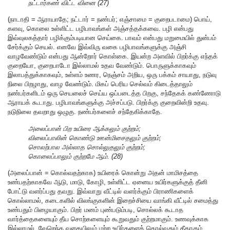
நட்டார்கண் விட்ட வினை (27)
(நாடாதி = ஆராயாதே; நட்டார் = நண்பர்; எஞ்சாமை = குறைபடாமை) பொய்,
களவு, கொலை உள்ளிட்ட பழிபாவங்கள் அஞ்சத்தக்கவை. பழி என்பது
இவ்வுலகத்தார் பழிக்கும்படியான செய்கை. பாவம் என்பது மறுமையில் துன்பம்
சேர்க்கும் செயல். எனவே இவ்விரு வகை பழிபாவங்களுக்கு அஞ்சி
வாழவேண்டும் என்பது ஆன்றோர் கொள்கை. இயன்ற அளவில் பிறர்க்கு எந்தக்
குறையோ, குறைபாடோ இல்லாமல் உதவ வேண்டும். பொருளுக்காகவும்
இலாபத்துக்காகவும், உள்ளம் உணர, நெஞ்சம் அறிய, ஒரு பக்கம் சாயாது, நடுவு
நிலை பிறழாது, வாழ வேண்டும். மிகப் பெரிய செல்வம் கிடைத்தாலும்
நண்பர்களிடம் ஒரு செயலைச் செய்ய ஒப்படைத்த பிறகு, சந்தேகக் கண்ணோடு
ஆராயக் கூடாது. பழிபாவங்களுக்கு அச்சப்படு. பிறர்க்கு குறைவின்றி உதவு.
நடுநிலை தவறாது ஒழுகு. நண்பர்களைச் சந்தேகிக்காதே.
அலைப்பான் பிற உயிரை ஆக்கலும் குற்றம்;
விலைப்பாலின் கொண்டு ஊன்மிசைதலும் குற்றம்;
சொலற்பால அல்லாத சொல்லுதலும் குற்றம்;
கொலைப்பாலும் குற்றமே ஆம். (28)
(அலைப்பான் = கொல்வதற்காக) உயிரைக் கொன்று அதன் மாமிசத்தை
உண்பதற்காகவே ஆடு, மாடு, கோழி, உள்ளிட்ட ஏனைய உயிர்களுக்குத் தீனி
போட்டு வளர்ப்பது தவறு. இவ்வாறு வீட்டில் வளர்க்கும் பிராணிகளைக்
கொல்லாமல், கடைகளில் விலங்குகளின் இறைச்சியை வாங்கி வீட்டில் சமைத்து
உண்பதும் பிழையாகும். பிறர் மனம் புண்படும்படி, சொல்லக் கூடாத
வார்த்தைகளையும் தீய சொற்களையும் கூறுவதும் குற்றமாகும். உணவுக்காக
இல்லாமல், வேறெந்த வகையிலும் மற்ற உயிர்களைக் கொல்வதும் தீதாகும்.