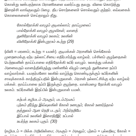
கொன்று உண்பதற்காக பிராணிகளை வளர்ப்பது தவறு. விலை கொடுத்து
இறைச்சி வாங்குவதும் பிழை. தீய சொற்களைச் சொல்வதும் குற்றம். எவ்வகைக்
கொலைகளைச் செய்தாலும் தீது.
கோல்நோக்கி வாழும் குடிஎல்லாம்; தாய்முலைப்
பால்நோக்கி வாழும் குழவிகள்; வானத்
துளிநோக்கி வாழும் உலகம்; உலகின்
விளிநோக்கி இன்புறூஉம் கூற்று (29)
(விளி = மரணம்; கூற்று = யமன்). குடிமக்கள் அரசனின் செங்கோல்
முறைமைக்கு ஏற்ப நல்லாட்சியை எதிர்பார்த்து வாழ்வர். பச்சிளம் குழந்தைகள்
பெற்றவளின் தாய்ப்பாலை எதிர்நோக்கி உயிர் வாழும். உலகத்து மக்கள்
அனைவரும் வானத்திலிருந்து மண்ணில் விழும் மழைத் துளிகளை நம்பி
வாழ்வார்கள். யமதர்மனோ உலகில் வாழ்ந்து கொண்டிருக்கும் உயிர்களின்
சாவுக்காகக் காத்திருப்பதில் இன்புறுவான். அரசன் நல்லாட்சிக்கு ஏற்ப வாழ்வர்
மக்கள். தாய்ப்பாலை நம்பி இருக்கும் குழந்தை. வான்மழை நோக்கி வாழும்
உலகம். உயிர்களின் இறப்பில் இன்புறுவான் யமன்.
கற்பக் கழிமடம் அஃகும்; மடம்அஃகப்
புற்கம் தீர்ந்து இவ்வுலகின் கோள் உணரும்; கோள் உணர்ந்தால்
தத்துவம் ஆன நெறி படரும்; அந்நெறியே
இப்பால் உலகின் இசைநிறீஇ; உப்பால்
உயர்ந்த உலகம் புகும். (30)
(கழிமடம் = மிக்க அறிவின்மை; அஃகும் = அகலும்; புற்கம் = புல்லறிவு; கோள் =