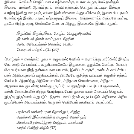
இல்லை. செல்வச் செழிப்பான வாழ்க்கைக்கு ஈடான அழகு வேறொன்றும்
இல்லை. எண்ணி ஆராய்ந்தால், கல்வி கற்கவும், பொருள் ஈட்டவும், இல்லற
வாழ்வு இனிது வாழவும், எல்லா இன்பங்களை அனுபவிக்கவும், இளமைப் பருவம்
போன்ற ஓர் இனிய பருவம் மற்றெதுவும் இல்லை. அந்தணராய்ப் பிறப்பதே உயர்வு,
தாயே சிறந்த உறவு, செல்வமே மேலான அழகு, இளமையே இனிய பருவம்.
இரும்பின் இரும்புஇடை போழ்ப; பெருஞ்சிறப்பின்
நீர் உண்டார் நீரால் வாய் பூசுப; தேரின்
அரிய அரியவற்றால் கொள்ப; பெரிய
பெயரான் எய்தப் படும் (36)
(போழ்தல் = பிளத்தல்; பூசுப = கழுவுதல்; தேரின் = ஆராய்ந்து பார்ப்பின்) இரும்பு
கொண்டு செய்யப்பட்ட கருவிகளாலேயே இரும்பைக் குறுக்கே வெட்டிப் பிளப்பர்.
மிக உயர்வான நீர்த் தன்மையான பாயசம், இனிப்புக் கஞ்சி, சுண்டக் காய்ச்சிய
பால் ஆகியவற்றைப் பருகியவர்கள், நீராலேயே ருசித்த வாயைக் கழுவிச் சுத்தம்
செய்வர். ஆராய்ந்து அறிவோமாயின், அரிதான செயல்களை, அரிதாக,
அருமையாக முயன்றே செய்து முடிப்பர். பெறுதற்கரிய பெரிய பேறுகளைக்,
கல்வி கேள்விகளில் சிறந்த பேரறிவுடையோர் துணையால் அடையப் பெறுவர்.
இரும்பு இரும்பால் அறுபடும். நீருண்ட வாய் நீரால் கழுவப்படும். அரியவை அரிய
முயற்சியால் அடையப்படும். பேறுகள் பெரியோர் உதவியால் பெறப்படும்.
மறக்களி மன்னர் முன் தோன்றும்; சிறந்த
அறக்களி இல்லாதார்க்கு ஈயுமுன் தோன்றும்;
வியக்களி நல்கூர்ந்தார் மேற்றாம்; கயக்களி
ஊரில் பிளிற்றி விடும் (37)