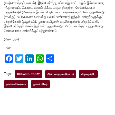
(மேற்கொள்ளும் செயல்). இரப்போர்க்கு, எப்போது கேட்டாலும் இல்லை என,
ஈந்து உதவும், கொடை உள்ளம் மிக்க, அருள் நிறைந்த, செல்வந்தர்கள்
பற்றுக்கோடு (செல்லும் இடம்). பெரிய படை வரிசைக்கு வீரமே பற்றுக்கோடு
(சான்று). உயிர்களைக் கொன்று புலால் உண்ணாதிருத்தல் மனிதர்களுக்குப்
பற்றுக்கோடு (ஒழுக்கம்). முகம் கவிழ்தல் கருமிகளுக்குப் பற்றுக்கோடு.
இரப்போர்க்குச் செல்வந்தர்கள் பற்றுக்கோடு. வீரம் படைக்குப் பற்றுக்கோடு.
கொல்லாமை மனிதர்க்குப் பற்றுக்கோடு.
(தொடரும்)
பகிர:
F
T
Li
W
S
a
wi
n
h
h
c
tt
k
at
ar
Tags:
KIZHAKKU TODAY
அறம் உரைத்தல் (தொடர்)
கிழக்கு டுடே
e
er
e
s
e
நான்மணிக்கடிகை
ஜனனி ரமேஷ்
b
dI
A
o
n
p
o
p