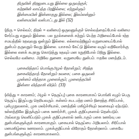
திருவின் திறலுடையது இல்லை ஒருவற்குக்;
கற்றலின் வாய்த்த பிறஇல்லை; எற்றுள்ளும்
இன்மையின் இன்னாதது இல்லை; இலம்என்னும்
வன்மையின் வன்பாட்டது இல் (32)
(திரு = செல்வம்; திறல் = வலிமை) ஒருவனுக்குச் செல்வத்தைப்போல் வலிமை
சேர்ப்பது எதுவும் இல்லை. பல நூல்களைக் கற்றுப் பெற்ற அறிவைப்போல் உற்ற
சமயத்தில் உதவுவது ஒன்றும் இல்லை. எல்லாவற்றிலும் வறுமையைப்போல்
துன்பம் தருவதும் வேறு இல்லை. யாசகம் கேட்டு இல்லை வரும் வறிவோர்க்கு
இல்லை எனக் கூறாது கொடுத்து உதவும் மன உறுதிபோல் பிறிது இல்லை.
செல்வமே வலிமை. அறிவே துணை. வறுமையே துன்பம். ஈதலே மனத்திடம்.
புகைவித்தாப் பொங்குஅழல் தோன்றும்; சிறந்த
நகைவித்தாத் தோன்றும் உவகை; பகை ஒருவன்
முன்னம் வித்தாக முளைக்கும்; முளைத்தபின்
இன்னா வித்தாகி விடும். (33)
(வித்து = காரணம்; அழல் = நெருப்பு) புகை காரணமாகப் பொங்கி எழும் பெரு
நெருப்பு இருப்பது தெரியவரும். கள்ளம் கபடமற்ற மனம் நிறைந்த சிரிப்பால்,
புன்முறுவலால், முக மலர்ச்சியால், மனத்தில் மகிழ்ச்சியும் உவகையும் ஏற்படும்.
உள்ளத்திலே இருக்கும் பகை உணர்ச்சி, முகக் குறிப்புகளால் தென்படும்.
அவ்வாறு வெளிப்படும் முகக் குறிப்புகளால் உண்டாகும் பகை உணர்வு பல
துன்பங்களுக்குக் காரணமாகும். புகையால் நெருப்பை அறியலாம். சிரிப்பால்
மனமகிழ்வை உணரலாம். முகக்குறிப்பால் விரோதம் தோன்றலாம். பகையே
துன்பங்களுக்குப் காரணமாகலாம்.