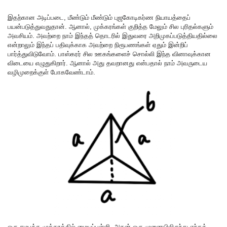
இதற்கான அடிப்படை, மீண்டும் மீண்டும் புஜகோடிகர்ண நியாயத்தைப்
பயன்படுத்துவதுதான். ஆனால், முக்கரங்கள் குறித்த மேலும் சில புரிதல்களும்
அவசியம். அவற்றை நாம் இந்தத் தொடரில் இதுவரை அறிமுகப்படுத்தியதில்லை
என்றாலும் இந்தப் பதிவுக்காக அவற்றை நிரூபணங்கள் ஏதும் இன்றிப்
பார்த்துவிடுவோம். பாஸ்கரர் சில ஊகங்களைச் சொல்லி இந்த வினாவுக்கான
விடையை எழுதுகிறார். ஆனால் அது தவறானது என்பதால் நாம் அவருடைய
வழிமுறைக்குள் போகவேண்டாம்.
ஒரு சமபக்க முக்கரத்தில் மையப்புள்ளி, அதன் ஒரு முனையிலிருந்து எந்தத்