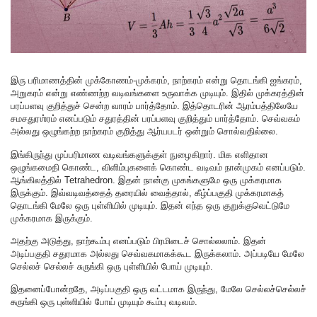
இரு பரிமாணத்தின் முக்கோணம்-முக்கரம், நாற்கரம் என்று தொடங்கி ஐங்கரம்,
அறுகரம் என்று எண்ணற்ற வடிவங்களை உருவாக்க முடியும். இதில் முக்கரத்தின்
பரப்பளவு குறித்துச் சென்ற வாரம் பார்த்தோம். இத்தொடரின் ஆரம்பத்திலேயே
சமசதுரஶ்ரம் எனப்படும் சதுரத்தின் பரப்பளவு குறித்தும் பார்த்தோம். செவ்வகம்
அல்லது ஒழுங்கற்ற நாற்கரம் குறித்து ஆர்யபடர் ஒன்றும் சொல்வதில்லை.
இங்கிருந்து முப்பரிமாண வடிவங்களுக்குள் நுழைகிறார். மிக எளிதான
ஒழுங்கமைதி கொண்ட, விளிம்புகளைக் கொண்ட வடிவம் நான்முகம் எனப்படும்.
ஆங்கிலத்தில் Tetrahedron. இதன் நான்கு முகங்களுமே ஒரு முக்கரமாக
இருக்கும். இவ்வடிவத்தைத் தரையில் வைத்தால், கீழ்ப்பகுதி முக்கரமாகத்
தொடங்கி மேலே ஒரு புள்ளியில் முடியும். இதன் எந்த ஒரு குறுக்குவெட்டுமே
முக்கரமாக இருக்கும்.
அதற்கு அடுத்து, நாற்கூம்பு எனப்படும் பிரமிடைச் சொல்லலாம். இதன்
அடிப்பகுதி சதுரமாக அல்லது செவ்வகமாகக்கூட இருக்கலாம். அப்படியே மேலே
செல்லச் செல்லச் சுருங்கி ஒரு புள்ளியில் போய் முடியும்.
இதனைப்போன்றதே, அடிப்பகுதி ஒரு வட்டமாக இருந்து, மேலே செல்லச்செல்லச்
சுருங்கி ஒரு புள்ளியில் போய் முடியும் கூம்பு வடிவம்.