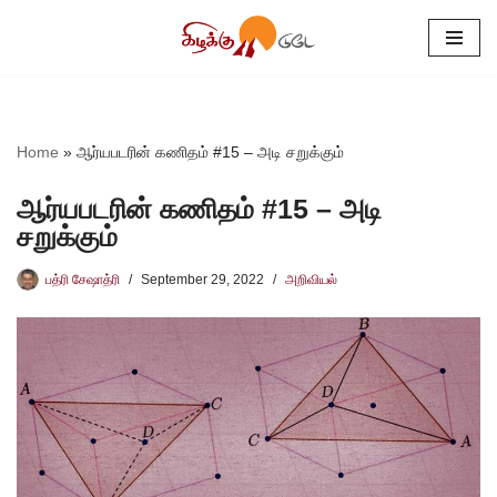
Skip
to
content
Home
»
ஆர்யபடரின் கணிதம் #15 – அடி சறுக்கும்
ஆர்யபடரின் கணிதம் #15 – அடி
சறுக்கும்
பத்ரி சேஷாத்ரி
September 29, 2022
அறிவியல்