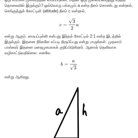
தொலைவில் இருக்கும்? ஒவ்வொரு பக்கமும் a என்ற நீளம் கொண்டது என்றால்,
செங்குத்துக் கோட்டின் (altitude) நீளம் c என்றால்,
c = \frac{\sqrt{3}}{2} a
3
=
c
a
2
என்று ஆகும். மையப்புள்ளி என்பது இந்தக் கோட்டில் 2:1 என்ற இடத்தில்
இருக்கும். இதனை நீங்களே எப்படி நிரூபிப்பது என்று பாருங்கள். முதலாம்
பாஸ்கரர் இதனை மறைமுகமாகக் குறிப்பிடுகிறார். ஆனால் தெளிவாக
வழிகாட்டுவதில்லை. எனவே
a
b = \frac{a}{\sqrt{3}}
=
b
3
என்று ஆகிறது.