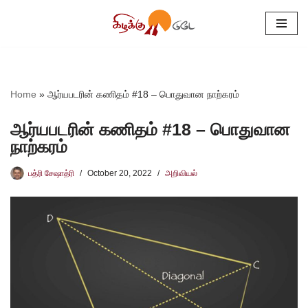
Skip
to
content
Home
»
ஆர்யபடரின் கணிதம் #18 – பொதுவான நாற்கரம்
ஆர்யபடரின் கணிதம் #18 – பொதுவான
நாற்கரம்
பத்ரி சேஷாத்ரி
October 20, 2022
அறிவியல்