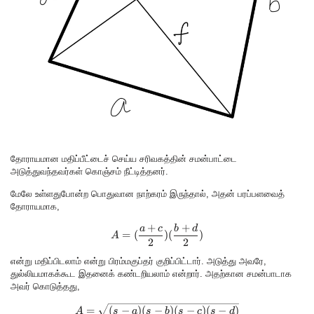
தோராயமான மதிப்பீட்டைச் செய்ய சரிவகத்தின் சமன்பாட்டை
அடுத்துவந்தவர்கள் கொஞ்சம் நீட்டித்தனர்.
மேலே உள்ளதுபோன்ற பொதுவான நாற்கரம் இருந்தால், அதன் பரப்பளவைத்
தோராயமாக,
+
+
A = (\frac{a+c}{2})(\frac{b+d
a
c
b
d
=
(
)
(
)
A
2
2
என்று மதிப்பிடலாம் என்று பிரம்மகுப்தர் குறிப்பிட்டார். அடுத்து அவரே,
துல்லியமாகக்கூட இதனைக் கண்டறியலாம் என்றார். அதற்கான சமன்பாடாக
அவர் கொடுத்தது,
A = \sqrt{(s-a)(s-b)(s-c)(s-d)}
=
(
−
)
(
−
)
(
−
)
(
−
)
A
s
a
s
b
s
c
s
d