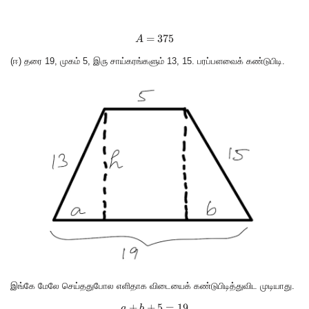
=
A = 375
375
A
(ஈ) தரை 19, முகம் 5, இரு சாய்கரங்களும் 13, 15. பரப்பளவைக் கண்டுபிடி.
இங்கே மேலே செய்ததுபோல எளிதாக விடையைக் கண்டுபிடித்துவிட முடியாது.
+
+
a+b+5 = 19
5
=
19
a
b