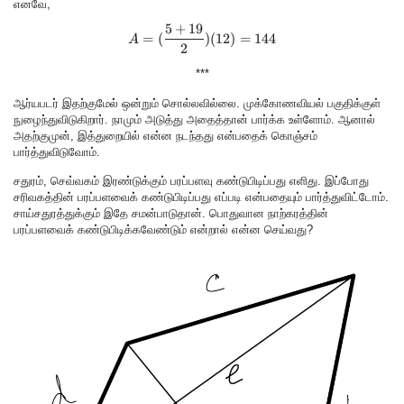
எனவே,
5
+
19
A = (\frac{5+19}{2})(12)=144
=
(
)
(
12
)
=
144
A
2
***
ஆர்யபடர் இதற்குமேல் ஒன்றும் சொல்லவில்லை. முக்கோணவியல் பகுதிக்குள்
நுழைந்துவிடுகிறார். நாமும் அடுத்து அதைத்தான் பார்க்க உள்ளோம். ஆனால்
அதற்குமுன், இத்துறையில் என்ன நடந்தது என்பதைக் கொஞ்சம்
பார்த்துவிடுவோம்.
சதுரம், செவ்வகம் இரண்டுக்கும் பரப்பளவு கண்டுபிடிப்பது எளிது. இப்போது
சரிவகத்தின் பரப்பளவைக் கண்டுபிடிப்பது எப்படி என்பதையும் பார்த்துவிட்டோம்.
சாய்சதுரத்துக்கும் இதே சமன்பாடுதான். பொதுவான நாற்கரத்தின்
பரப்பளவைக் கண்டுபிடிக்கவேண்டும் என்றால் என்ன செய்வது?