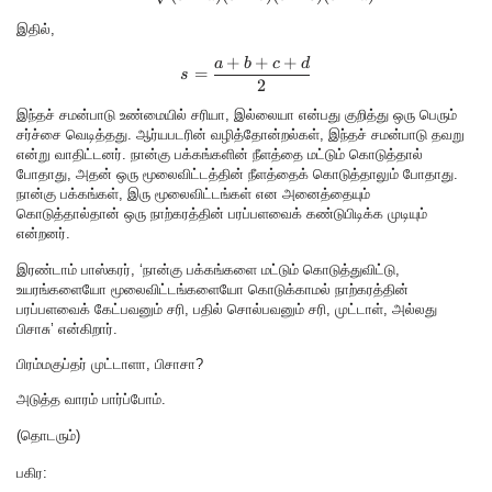
இதில்,
+
+
+
s = \frac{a+b+c+d}{2}
a
b
c
d
=
s
2
இந்தச் சமன்பாடு உண்மையில் சரியா, இல்லையா என்பது குறித்து ஒரு பெரும்
சர்ச்சை வெடித்தது. ஆர்யபடரின் வழித்தோன்றல்கள், இந்தச் சமன்பாடு தவறு
என்று வாதிட்டனர். நான்கு பக்கங்களின் நீளத்தை மட்டும் கொடுத்தால்
போதாது, அதன் ஒரு மூலைவிட்டத்தின் நீளத்தைக் கொடுத்தாலும் போதாது.
நான்கு பக்கங்கள், இரு மூலைவிட்டங்கள் என அனைத்தையும்
கொடுத்தால்தான் ஒரு நாற்கரத்தின் பரப்பளவைக் கண்டுபிடிக்க முடியும்
என்றனர்.
இரண்டாம் பாஸ்கரர், ‘நான்கு பக்கங்களை மட்டும் கொடுத்துவிட்டு,
உயரங்களையோ மூலைவிட்டங்களையோ கொடுக்காமல் நாற்கரத்தின்
பரப்பளவைக் கேட்பவனும் சரி, பதில் சொல்பவனும் சரி, முட்டாள், அல்லது
பிசாசு’ என்கிறார்.
பிரம்மகுப்தர் முட்டாளா, பிசாசா?
அடுத்த வாரம் பார்ப்போம்.
(தொடரும்)
பகிர: