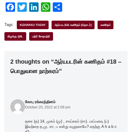
F
T
Li
W
S
a
wi
n
h
h
c
tt
k
at
ar
Tags:
KIZHAKKU TODAY
ஆர்யபடரின் கணிதம் (தொடர்)
கணிதம்
e
er
e
s
e
கிழக்கு டுடே
பத்ரி சேஷாத்ரி
b
dI
A
o
n
p
2 thoughts on “ஆர்யபடரின் கணிதம் #18 –
o
p
பொதுவான நாற்கரம்”
k
கோபு ரங்கரத்தினம்
October 20, 2022 at 2:08 pm
தரை (த) 14, முகம் (மு) , சாய்கரம் (சா). பரப்பளவு (ப)
இவற்றை த,மு, சா, ப என்று எழுதலாமே? எதற்கு A h a b c
d?