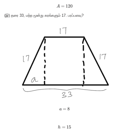
=
A = 120
120
A
(இ) தரை 33, மற்ற மூன்று கரங்களும் 17. பரப்பளவு?
=
a = 8
8
a
=
h = 15
15
h