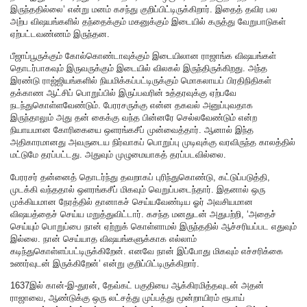
இருந்ததில்லை’ என்று மனம் கசந்து குறிப்பிட்டிருக்கிறார். இதைத் தவிர பல
அற்ப விஷயங்களில் தந்தைக்கும் மகனுக்கும் இடையில் கருத்து வேறுபாடுகள்
ஏற்பட்டவண்ணம் இருந்தன.
பீஜாப்பூருக்கும் கோல்கொண்டாவுக்கும் இடையிலான ராஜாங்க விஷயங்கள்
தொடர்பாகவும் இருவருக்கும் இடையில் விலகல் இருந்திருக்கிறது. அந்த
இரண்டு ராஜ்ஜியங்களில் நியமிக்கப்பட்டிருக்கும் மொகலாயப் பிரதிநிதிகள்
தக்காண ஆட்சிப் பொறுப்பில் இருப்பவரின் உத்தரவுக்கு ஏற்பவே
நடந்துகொள்ளவேண்டும். பேரரசருக்கு என்ன தகவல் அனுப்புவதாக
இருந்தாலும் அது தன் கைக்கு வந்த பின்னரே செல்லவேண்டும் என்ற
நியாயமான கோரிகையை ஒளரங்கசீப் முன்வைத்தார். ஆனால் இந்த
அதிகாரமானது அவருடைய நிர்வாகப் பொறுப்பு முடிவுக்கு வரவிருந்த காலத்தில்
மட்டுமே தரப்பட்டது. அதுவும் முழுமையாகத் தரப்படவில்லை.
பேரரசர் தன்னைத் தொடர்ந்து தவறாகப் புரிந்துகொண்டு, கட்டுப்படுத்தி,
முடக்கி வந்ததால் ஒளரங்கசீப் மிகவும் வெறுப்படைந்தார். இதனால் ஒரு
முக்கியமான நேரத்தில் தானாகச் செய்யவேண்டிய ஓர் அவசியமான
விஷயத்தைச் செய்ய மறுத்துவிட்டார். கசந்த மனதுடன் அதுபற்றி, ‘அதைச்
செய்யும் பொறுப்பை நான் ஏற்றுக் கொள்ளாமல் இருந்ததில் ஆச்சரியப்பட எதுவும்
இல்லை. நான் செய்யாத விஷயங்களுக்காக எல்லாம்
கடிந்துகொள்ளப்பட்டிருக்கிறேன். எனவே நான் இப்போது மிகவும் எச்சரிக்கை
உணர்வுடன் இருக்கிறேன்’ என்று குறிப்பிட்டிருக்கிறார்.
1637இல் கான்-இ-துரன், தேவ்கட் பகுதியை ஆக்கிரமித்தவுடன் அதன்
ராஜாவை, ஆண்டுக்கு ஒரு லட்சத்து முப்பத்து மூன்றாயிரம் ரூபாய்