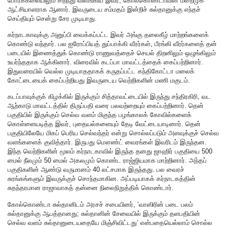
போர்க்கலையிலும் சிறந்து விளங்கிய இவர், கோல்கொண்டாவின் மறைமுக
ஆட்சியாளராக ஆனார். இவருடைய சம்மதம் இன்றிச் சுல்தானுக்கு எந்தச்
செய்தியும் சென்று சேர முடியாது.
கர்நாடகாவுக்கு அனுப்பி வைக்கப்பட்ட இவர் அங்கு தலைகீழ் மாற்றங்களைக்
கொண்டு வந்தார். பல ஐரோப்பியத் துப்பாக்கி வீரர்கள், பீரங்கி வீரர்களைத் தன்
படையில் இணைத்துக் கொண்டு ராணுவத்தைச் செயல் திறனிலும் ஒழுங்கிலும்
உயர்ந்ததாக ஆக்கினார். விரைவில் கடப்பா மாவட்டத்தைக் கைப்பற்றினார்.
இதுவரையில் வெல்ல முடியாததாகக் கருதப்பட்ட கந்திகோட்டா மலைக்
கோட்டையைக் கைப்பற்றியது இவருடைய வெற்றிகளின் மணி மகுடம்.
கடப்பாவுக்குக் கிழக்கில் இருக்கும் சித்தாவட்டையில் இருந்து சந்திரகிரி, வட
ஆற்காடு மாவட்டத்தில் திருப்பதி வரை பலவற்றையும் கைப்பற்றினார். தென்
பகுதியில் இருக்கும் செல்வ வளம் மிகுந்த பழங்காலக் கோவில்களைக்
கொள்ளையடித்த இவர், புதையல்களையும் தேடி வேட்டையாடினார். தென்
பகுதியிலேயே மிகப் பெரிய செல்வந்தர் என்று சொல்லப்படும் அளவுக்குச் செல்வ
வளங்களைக் குவித்தார். இருபது மௌண்ட் வைரங்கள் இவரிடம் இருந்தன.
இந்த வெற்றிகளின் மூலம் கர்நாடகாவில் இருந்த தனது ஜாஹிர் பகுதியை 500
மைல் நீலமும் 50 மைல் அகலமும் கொண்ட ராஜ்ஜியமாக மாற்றினார். அந்தப்
பகுதிகளின் ஆண்டு வருமானம் 40 லட்சமாக இருந்தது. பல வைரச்
சுரங்கங்களும் இவருக்குச் சொந்தமாகின. அப்படியாகக் கர்நாடகத்தின்
சுதந்தரமான ராஜாவாகத் தன்னை நிலைநிறுத்திக் கொண்டார்.
கோல்கொண்டா சுல்தானிடம் அரசச் சபையினர், ‘வாஸிரின் படை பலம்
சுல்தானுக்கு ஆபத்தானது; சுல்தானின் சேவையில் இருக்கும் தளபதியின்
செல்வ வளம் சுல்தானுடையதையே மிஞ்சிவிட்டது’ என்பதையெல்லாம் சொல்ல