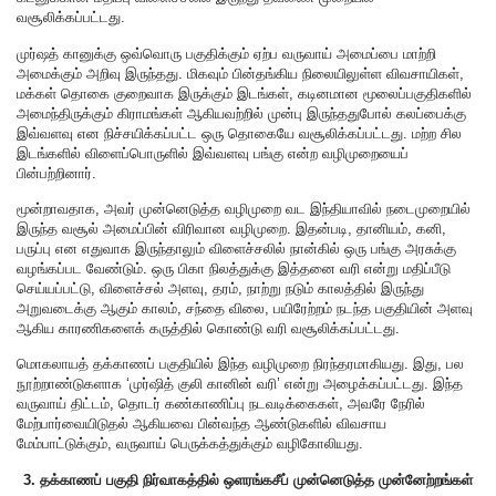
வசூலிக்கப்பட்டது.
முர்ஷத் கானுக்கு ஒவ்வொரு பகுதிக்கும் ஏற்ப வருவாய் அமைப்பை மாற்றி
அமைக்கும் அறிவு இருந்தது. மிகவும் பின்தங்கிய நிலையிலுள்ள விவசாயிகள்,
மக்கள் தொகை குறைவாக இருக்கும் இடங்கள், கடினமான மூலைப்பகுதிகளில்
அமைந்திருக்கும் கிராமங்கள் ஆகியவற்றில் முன்பு இருந்ததுபோல் கலப்பைக்கு
இவ்வளவு என நிச்சயிக்கப்பட்ட ஒரு தொகையே வசூலிக்கப்பட்டது. மற்ற சில
இடங்களில் விளைப்பொருளில் இவ்வளவு பங்கு என்ற வழிமுறையைப்
பின்பற்றினார்.
மூன்றாவதாக, அவர் முன்னெடுத்த வழிமுறை வட இந்தியாவில் நடைமுறையில்
இருந்த வசூல் அமைப்பின் விரிவான வழிமுறை. இதன்படி, தானியம், கனி,
பருப்பு என எதுவாக இருந்தாலும் விளைச்சலில் நான்கில் ஒரு பங்கு அரசுக்கு
வழங்கப்பட வேண்டும். ஒரு பிகா நிலத்துக்கு இத்தனை வரி என்று மதிப்பீடு
செய்யப்பட்டு, விளைச்சல் அளவு, தரம், நாற்று நடும் காலத்தில் இருந்து
அறுவடைக்கு ஆகும் காலம், சந்தை விலை, பயிரேற்றம் நடந்த பகுதியின் அளவு
ஆகிய காரணிகளைக் கருத்தில் கொண்டு வரி வசூலிக்கப்பட்டது.
மொகலாயத் தக்காணப் பகுதியில் இந்த வழிமுறை நிரந்தரமாகியது. இது, பல
நூற்றாண்டுகளாக ‘முர்ஷித் குலி கானின் வரி’ என்று அழைக்கப்பட்டது. இந்த
வருவாய் திட்டம், தொடர் கண்காணிப்பு நடவடிக்கைகள், அவரே நேரில்
மேற்பார்வையிடுதல் ஆகியவை பின்வந்த ஆண்டுகளில் விவசாய
மேம்பாட்டுக்கும், வருவாய் பெருக்கத்துக்கும் வழிகோலியது.
3. தக்காணப் பகுதி நிர்வாகத்தில் ஒளரங்கசீப் முன்னெடுத்த முன்னேற்றங்கள்