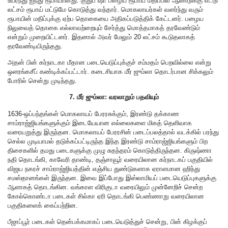
உயர்ந்து ஐந்து ரூபாயானது. குதுப் ஷா பழைய ரூபாய் மதிப்பில் ஆண்டுக்கு எட்டு
லட்சம் ரூபாய் மட்டுமே கொடுத்து வந்தார். மொகலாயர்கள் வளர்ந்து வரும்
ரூபாயின் மதிப்புக்கு ஏற்ப தொகையை அதிகப்படுத்திக் கேட்டனர். பழைய
நிலுவைத் தொகை எல்லாவற்றையும் சேர்த்து மொத்தமாகத் தரவேண்டும்
என்றும் முறையிட்டனர். இதனால் அவர் மேலும் 20 லட்சம் கூடுதலாகத்
தரவேண்டியிருந்தது.
அதன் பின் கர்நாடகா மீதான படையெடுப்புக்குச் சம்மதம் பெறவில்லை என்று
ஒளரங்கசீப் கண்டிக்கப்பட்டார். கடைசியாக மீர் ஜும்லா தொடர்பான சிக்கலும்
போரில் சென்று முடிந்தது.
7. மீர் ஜும்லா: வரலாறும் பதவியும்
1636-ஒப்பந்தங்கள் மொகலாயப் பேரரசுக்கும், இரண்டு தக்காண
சாம்ராஜ்ஜியங்களுக்கும் இடையேயான எல்லைகளை மிகத் தெளிவாக
வரையறுத்து இருந்தன. மொகலாயப் பேரரசின் படைப்பலத்தால் வடக்கில் பரந்து
செல்ல முடியாமல் தடுக்கப்பட்டிருந்த இந்த இரண்டு சாம்ராஜ்ஜியங்களும் பிற
திசைகளில் தமது படைகளுக்கு முழு சுதந்தரம் கொடுத்திருந்தன. கிருஷ்ணா
நதி தொடங்கி, காவேரி தாண்டி, தஞ்சாவூர் வரையிலான கர்நாடகப் பகுதியில்
விஜய நகரச் சாம்ராஜ்ஜியத்தின் எஞ்சிய துண்டுகளாக ஏராளமான ஹிந்து
சமஸ்தானங்கள் இருந்தன. இவை இப்போது இஸ்லாமியப் படையெடுப்புகளுக்கு
ஆளாகத் தொடங்கின. வங்காள விரிகுடா வரையிலும் முன்னேறிச் சென்ற
கோல்கொண்டா படைகள் சில்கா ஏரி தொடங்கி பெண்ணாறு வரையிலான
பகுதிகளைக் கைப்பற்றின.
பீஜாப்பூர் படைகள் தென்பக்கமாகப் படையெடுத்துச் சென்று, பின் கிழக்குப்