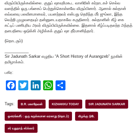
விரும்பியிருக்கவில்லை. குதுப் ஷாவுமேகூட வாஸிரின் கர்நாடகச் செல்வ
வளத்தில் ஒரு பங்கைப் பெற்றுக்கொள்ளவே விரும்பினார். ஆனால் சுல்தான்
எவ்வளவு பலவீனமானவர், பயனற்றவர் என்பது தெரிந்த மீர் ஜும்லா, இந்த
வெற்றி முழுவதையும் தன்னுடையதாகவே கருதினார். சுல்தானின் கீழ் கை
கட்டிப் பணிபுரிய அவர் விரும்பியிருக்கவில்லை. இதனால் கீழ்ப்படிதலற்ற அந்தத்
தளபதியை ஒடுக்கி அழிக்கக் குதுப் ஷா தீர்மானித்தார்.
(தொடரும்)
___________
Sir Jadunath Sarkar எழுதிய “A Short History of Aurangzeb” நூலின்
தமிழாக்கம்.
பகிர:
F
T
Li
W
S
a
wi
n
h
h
c
tt
k
at
ar
Tags:
B.R. மகாதேவன்
KIZHAKKU TODAY
SIR JADUNATH SARKAR
e
er
e
s
e
ஔரங்கசீப் : ஒரு சுருக்கமான வரலாறு (தொடர்)
கிழக்கு டுடே
b
dI
A
சர் யதுநாத் சர்க்கார்
o
n
p