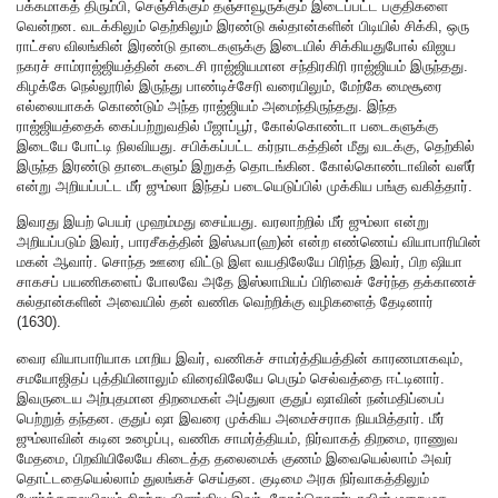
பக்கமாகத் திரும்பி, செஞ்சிக்கும் தஞ்சாவூருக்கும் இடைப்பட்ட பகுதிகளை
வென்றன. வடக்கிலும் தெற்கிலும் இரண்டு சுல்தான்களின் பிடியில் சிக்கி, ஒரு
ராட்சஸ விலங்கின் இரண்டு தாடைகளுக்கு இடையில் சிக்கியதுபோல் விஜய
நகரச் சாம்ராஜ்ஜியத்தின் கடைசி ராஜ்ஜியமான சந்திரகிரி ராஜ்ஜியம் இருந்தது.
கிழக்கே நெல்லூரில் இருந்து பாண்டிச்சேரி வரையிலும், மேற்கே மைசூரை
எல்லையாகக் கொண்டும் அந்த ராஜ்ஜியம் அமைந்திருந்தது. இந்த
ராஜ்ஜியத்தைக் கைப்பற்றுவதில் பீஜாப்பூர், கோல்கொண்டா படைகளுக்கு
இடையே போட்டி நிலவியது. சபிக்கப்பட்ட கர்நாடகத்தின் மீது வடக்கு, தெற்கில்
இருந்த இரண்டு தாடைகளும் இறுகத் தொடங்கின. கோல்கொண்டாவின் வஸீர்
என்று அறியப்பட்ட மீர் ஜும்லா இந்தப் படையெடுப்பில் முக்கிய பங்கு வகித்தார்.
இவரது இயற் பெயர் முஹம்மது சைய்யது. வரலாற்றில் மீர் ஜும்லா என்று
அறியப்படும் இவர், பாரசீகத்தின் இஸ்ஃபா(ஹ)ன் என்ற எண்ணெய் வியாபாரியின்
மகன் ஆவார். சொந்த ஊரை விட்டு இள வயதிலேயே பிரிந்த இவர், பிற ஷியா
சாகசப் பயணிகளைப் போலவே அதே இஸ்லாமியப் பிரிவைச் சேர்ந்த தக்காணச்
சுல்தான்களின் அவையில் தன் வணிக வெற்றிக்கு வழிகளைத் தேடினார்
(1630).
வைர வியாபாரியாக மாறிய இவர், வணிகச் சாமர்த்தியத்தின் காரணமாகவும்,
சமயோஜிதப் புத்தியினாலும் விரைவிலேயே பெரும் செல்வத்தை ஈட்டினார்.
இவருடைய அற்புதமான திறமைகள் அப்துலா குதுப் ஷாவின் நன்மதிப்பைப்
பெற்றுத் தந்தன. குதுப் ஷா இவரை முக்கிய அமைச்சராக நியமித்தார். மீர்
ஜும்லாவின் கடின உழைப்பு, வணிக சாமர்த்தியம், நிர்வாகத் திறமை, ராணுவ
மேதமை, பிறவியிலேயே கிடைத்த தலைமைக் குணம் இவையெல்லாம் அவர்
தொட்டதையெல்லாம் துலங்கச் செய்தன. குடிமை அரசு நிர்வாகத்திலும்