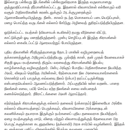
இவ்வாறு பல்வேறு இடங்களில் பல்வேறுவிதமாக இருந்த வருவாயானது
குத்துமதிப்பாகத் தீர்மானிக்கப்பட்டது. இதனால் விவசாயிகள் எல்லோரும் வரி
வசூல் அதிகாரிகளின் சுரண்டலுக்கும் அடக்குமுறைக்கும்
ஆளாகவேண்டியிருந்தது. நீண்ட காலம் நடந்த மொகலாயப் படையெடுப்புகள்,
மழை பொய்த்த வருடங்கள் எல்லாம் சேர்ந்து அழிவைத் துரிதப்படுத்தியிருந்தன.
ஒடுக்கப்பட்ட ரயத்கள் (விவசாயக் கூலிகள்) தமது வீடுகளை விட்டு,
காட்டுக்குள் ஓடி மறைந்திருந்தனர். முன்பு செழிப்புடன் இருந்த கிராமங்கள்
எல்லாம் கைவிடப்பட்டு ஆளரவமற்றுப் போயிருந்தன.
புதிய திவானின் சீர்திருத்தமானது தோடர் மாலின் வழிமுறையைத்
தக்காணத்துக்கு அறிமுகப்படுத்தியது. முர்ஷித் கான், தன் முதல் வேலையாகச்
சிதறி ஓடிய ரயத்களைத் திரும்ப வரவைத்து கிராமங்களில் இயல்பு
வாழ்க்கைக்கு வழிவகுத்தார். பின்பு அங்குப் போதிய அதிகாரிகளை நியமித்த
அவர், விஷயம் தெரிந்த அமின்கள், நேர்மையான நில அளவையாளர்களைக்
கொண்டு யார் யாருக்கு எவ்வளவு நிலம் (ரக்பா) தரப்பட்டிருக்கிறது
என்பதையெல்லாம் ஆவணப்படுத்தினார். அப்பகுதியில் உள்ள வறண்ட பாறை
நிலங்கள் எவை, பயிர் செய்ய ஏற்ற நிலங்கள் எவை என்பதைக்
கணக்கெடுத்தார். நீரோட்டங்களை அலசி ஆராய்ந்தார்.
எந்தெந்தக் கிராமங்களுக்கு எல்லாம் தலைவர் (மக்காதம்) இல்லையோ அங்கே
எல்லாம் விவசாயத்தைப் பெருக்கவும், விவசாயிகளை அக்கறையுடன்
கவனிக்கவும் தயாராக இருக்கும் நபர்களைப் புதிய தலைவராக நியமித்தார்.
ஏழை ரயத்களுக்கு மாடு, விதை மற்றும் விவசாயத்துக்குத் தேவையான பிற
பொருட்களுக்கான கடனுதவியை (தக்வாவி) அரசு சார்பில் வழங்கினார். இந்தக்
கடனுக்கான மதிப்பு விளைச்சலில் இருந்து தவணை முறையில்