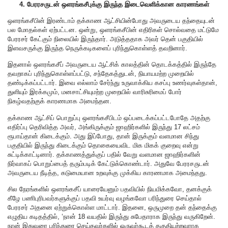
4. பேரரசருடன் ஒளரங்கசீபுக்கு இருந்த இடைவெளிக்கான காரணங்கள்
ஒளரங்கசீபின் இரண்டாம் தக்காண ஆட்சியின்போது அவருடைய தந்தையுடன்
பல மோதல்கள் ஏற்பட்டன. ஒன்று, ஒளரங்கசீபின் எதிரிகள் சொல்வதை மட்டுமே
பேரரசர் கேட்கும் நிலையில் இருந்தார். அடுத்ததாக அவர் தென் பகுதியில்
இளவசருக்கு இருந்த நெருக்கடிகளைப் புரிந்துகொள்ளத் தவறினார்.
இதனால் ஒளரங்கசீப் அவருடைய ஆட்சிக் காலத்தின் தொடக்கத்தில் இருந்தே
தவறாகப் புரிந்துகொள்ளப்பட்டு, சந்தேகத்துடன், நியாயமற்ற முறையில்
தண்டிக்கப்பட்டார். இவை எல்லாம் சேர்ந்து உருவாக்கிய கசப்பு உணர்வுகள்தான்,
துளியும் இரக்கமும், மனசாட்சியுமற்ற முறையில் வாரிசுரிமைப் போர்
நிகழ்வதற்குக் காரணமாக அமைந்தன.
தக்காண ஆட்சிப் பொறுப்பு ஒளரங்கசீபிடம் ஒப்படைக்கப்பட்டபோதே அதற்கு
எதிர்ப்பு தெரிவித்த அவர், அங்கிருக்கும் ஜாஹிர்களில் இருந்து 17 லட்சம்
ரூபாய்தான் கிடைக்கும். அது இப்போது, தான் இருக்கும் வளமான சிந்து
பகுதியில் இருந்து கிடைக்கும் தொகையைவிட மிக மிகக் குறைவு என்று
சுட்டிக்காட்டினார். தக்காணத்துக்குப் பதில் வேறு வளமான ஜாஹிர்களின்
நிர்வாகப் பொறுப்பைத் தரும்படிக் கேட்டுக்கொண்டார். அதுவே பேரரசருடன்
அவருடைய நீடித்த, கடுமையான உறவுக்கு முக்கிய காரணமாக அமைந்தது.
சில நேரங்களில் ஒளரங்கசீப் யாரையேனும் பதவியில் நியமிக்கவோ, தனக்குக்
கீழே பணிபுரிபவர்களுக்குப் பதவி உயர்வு வழங்கவோ பரிந்துரை செய்தால்
பேரரசர் அதனை ஏற்றுக்கொள்ள மாட்டார். இதனை, ஒருமுறை தன் தந்தைக்கு
எழுதிய கடிதத்தில், ‘நான் 18 வயதில் இருந்து சுபேதாராக இருந்து வருகிறேன்.
நான் இதுவரை பரிந்துரை செய்தவர்களில் ஒருவர்கூடத் தகுதியற்றவராக