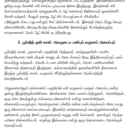
குறைந்திருந்தது. சொத்துக்களும் சூறையாடப்பட்டிருந்தன. இவற்றையெல்லாம்
ஓரிரு வருடங்களில் சரி செய்ய முடியாத நிலை இருந்தது. இவற்றைச் சரி
செய்வதற்காகத்தான் ஷாஜஹானிடம் ஆட்களையும் நிதியையும் ஒளரங்கசீப்
கோரி வந்தார். மேலும் தனது ஆட்சிப் பொறுப்பைச் சீக்கிரமே
பறித்துவிடக்கூடாது என்றும் கேட்டுக்கொண்டார். இதைத் தொடர்ந்து வெகு
விரைவிலேயே நிலகுடியேற்ற விஷயங்களில் நினைத்துப் போற்றத்தகுந்த
சாதனைகள் அவர் ஆட்சியில் நடந்தேறியது.
2. முர்ஷித் குலி கான்: அவருடைய பண்பும் வருவாய் அமைப்பும்
முர்ஷித் கான், குராசான் பகுதியில் பிறந்தவர். காந்தஹாரின் பாரசீக
நிர்வாகியான அலி மர்தன் கானுடன் அடைக்கலம் தேடி இந்தியாவுக்குப் புலம்
பெயர்ந்து வந்தவர். அவரிடம் படைவீரரின் வீரமும், அரசுப் பணியாளரின்
நிர்வாகத் திறமையும் இருந்தன. தக்காணத்தில் ஒளரங்கசீபின் திவானாக
இருந்த முர்ஷித் கான், வருவாய் சீர்திருத்தங்களை அமல்படுத்தி
வெற்றிகண்டார்.
அதுவரையிலும் தக்காணப் பகுதியில் வரி வருவாய் வசூல் அமைப்பு என்ற
ஒன்று இருந்திருக்கவில்லை. நிலங்களை அடையாளப்படுத்துதல், அளவிடுதல்,
ஒரு பிகா நிலத்துக்கு எவ்வளவு விளைச்சல் என்று கணக்கிடுதல்,
விளைவிப்பவருக்கும் அரசுக்குமான பங்கீடு என்ன என்பதெல்லாம் கிடையாது.
ஒரு விவசாயி கலப்பையையும், இரண்டு மாடுகளையும் வைத்துக்கொண்டு
தன்னால் முடிந்த நிலம் முழுவதையும் உழுது பயிர் செய்வார். தனக்குப் பிடித்த
பயிரை விளைவிப்பார். ஏருக்கு இவ்வளவு என்று ஒரு தொகையை அரசுக்குக்
கொடுப்பார்.