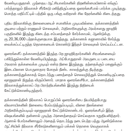
வேண்டியதுதான். முந்தைய ஆட்சியாளர்களின் திறனின்மையினால் எங்குப்
பார்த்தாலும் நிர்வாகச் சீர்கேடு மலிந்திருப்பதை ஒளரங்கசீபால் பார்க்க முடிந்தது.
மொத்த மதிப்பீட்டில் பத்தில் ஒரு பங்கு வரிதான் சில நேரங்களில் கிடைத்தது.
புதிய நிர்வாகிக்கு நிலைமையைச் சமாளிக்க முடியவில்லை. தக்காணத்தின்
குடிமை மற்றும் ராணுவச் செலவுகள், அதிகாரிகளுக்கு அவர்களது ஜாஹிர்
பகுதிகளில் இருந்து கிடைத்த சம்பளத்தைச் சேர்க்காமல், ஆண்டுக்கு
ரூ.20,36,000 பற்றாக்குறையாக இருந்தது. தக்காணக் கஜானாவில் சேர்த்து
வைக்கப்பட்டிருந்த தொகையைக் கொண்டு இந்தச் செலவுகள் செய்யப்பட்டன.
ஒளரங்கசீப் தக்காணத்தில் இருந்த பிற ஜாஹிர்தார்களின் சிரமங்களையும்
பகிர்ந்துகொள்ள வேண்டியிருந்தது. அப்போதுதான் அவருடைய படையை
அவரால் தக்கவைக்க முடியும் என்ற நிலை இருந்தது. தந்தைக்கும் மகனுக்கும்
இடையிலான பொருளாதார மோதல் நீண்ட காலத்துக்கு நீடித்தது.
தக்காணத்துக்காகத் தொடர்ந்து பணத்தைச் செலவழித்துக் கொண்டிருப்பதை
ஷாஜஹான் நிறுத்த விரும்பினார். மாறாக ஒளரங்கசீபோ, தக்காணத்தின்
நிர்வாகத்துக்காகப் பிற பிராந்தியங்களில் இருந்து நிதியைக்
கேட்டுக்கொண்டிருந்தார்.
தக்காணத்தின் நிர்வாகப் பொறுப்பில் ஒளரங்கசீபை நியமித்தபோது
விவசாயிகளின் நிலையை மேம்படுத்தும்படியும், விளை நிலங்களை
அதிகரிக்கும்படியும் ஷாஜஹான் கேட்டுக்கொண்டார். ஒளரங்கசீபும் இந்த
விஷயங்களில் தன்னால் முடிந்த அனைத்தையும் செய்வதாக உறுதியளித்தார்.
ஆனால் போர்களினாலும் அதைத் தொடர்ந்து நடைபெற்ற பத்து ஆண்டுக்கால
ஆட்சியின் நிர்வாக சீர்கேடுகளினாலும் மக்கள் தொகை வெகுவாகக்