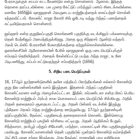
பேரரசருக்குக் கப்பம் கட்டவேண்டும் என்று சொன்னார். ஆனால், இந்தத்
தொகை தரப்படவில்லை. பல முறை கேட்டுப் பார்த்தும் பணம் கிடைக்கவில்லை.
எனவே 1655இல் ஷாஜஹான் அவருடைய ராஜ்ஜியத்தைக் கைப்பற்றச் சொல்லி
உத்தரவிட்டார். கோண்ட் ராஜா கேசரி சிங் ஓடோடி வந்து அந்தப் பணத்தைக்
கட்டிவிடுவதாகச் சொன்னார்.
ஜவ்ஹார் என்ற குறுநிலப்பகுதி கொங்கணி பகுதிக்கு வடக்கிலும் பக்லனாவுக்கு
தென் மேற்கிலும் அமைந்திருக்கிறது. அதை ஒரு சிற்றரசர் ஆண்டு வந்தார்.
அவர் டெல்லிப் பேரரசரின் மேலாதிக்கத்தை ஏற்றுக்கொள்ளவில்லை.
ஒளரங்கசீபின் ஆலோனையின் பேரில் ஷாஜஹான் ஒரு படையெடுப்புக்குச்
சம்மதம் தெரிவித்தார். அதைக் கேள்விப்பட்டு பயந்த அந்த ராஜா, உடனே
அடிபணிந்து, கப்பம் கட்டுவதற்குச் சம்மதித்தார் (1656).
5. சிறிய படையெடுப்புகள்
16, 17ஆம் நூற்றாண்டுகளில் நவீன மத்தியப் பிராந்தியங்கள் எல்லாம் கோண்டு
குறு நில மன்னர்களின் வசம் இருந்தன. இதனால் அந்தப் பகுதிகள்
கோண்ட்வானா என்று அழைக்கப்பட்டன. இதில், கர்மண்டலா என்ற மிகப் பெரிய
கோண்டு ராஜ்ஜியம் அக்பர் கால மொகலாயப் படையெடுப்பில் சிக்கியது. அதில்
அதன் தலைநகரம் சூறையாடப்பட்டது. அதன் பின்னர் வடக்கில் இருந்து
புந்தேலா அரசும் அந்த ராஜ்ஜியத்தை ஊடுருவியது. 17ஆம் நூற்றாண்டின்
நடுப்பகுதியில், தேவ்கட் பகுதியைத் தலைநகராகக் கொண்ட இன்னொரு
கோண்டு ராஜ்ஜியம் புகழின் உச்சியை எட்டியது. அதன் ஆதிக்கம் பேதுல்,
சிந்த்வாரா, நாக்பூர் மற்றும் சியோனி, பாந்த்ரா, பாலகாட்டின் சில பகுதிகளுக்கும்
பரவியது. கோண்ட்வானாவின் தென் பகுதியில் மூன்றாம் கோண்டு வம்சத்தின்
ஆட்சிபீடமான சந்தா இருந்தது. அது தேவ்கட் ராஜாவின் பரம எதிரியாக