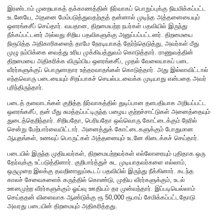
இரண்டாம் முறையாகத் தக்காணத்தின் நிர்வாகப் பொறுப்புக்கு நியமிக்கப்பட்ட
உடனேயே, அதனை மேம்படுத்துவதற்குத் தன்னால் முடிந்த அத்தனையையும்
ஒளரங்கசீப் செய்தார். வயதான, திறமையற்ற நபர்கள் பதவியில் இருந்து
நீக்கப்பட்டனர் அல்லது சிறிய பதவிகளுக்கு அனுப்பப்பட்டனர். திறமையை
நிரூபித்த அதிகாரிகளைத் தாமே நேரடியாகத் தேர்ந்தெடுத்து, அவர்கள் மீது
முழு நம்பிக்கை வைத்து உரிய முக்கியத்துவம் கொடுத்தார். ராணுவத்தின்
திறமையை அதிகரிக்க விரும்பிய ஒளரங்கசீப், முதல் வேலையாகப் படை
வீரர்களுக்குப் பொருளாதார உத்தரவாதங்கள் கொடுத்தார். அது இல்லாவிட்டால்
எந்தவொரு படையையும் சிறப்பாகச் செயல்படவைக்க முடியாது என்பதை அவர்
புரிந்திருந்தார்.
படைத் தளவாடங்கள் குறித்த நிர்வாகத்தில் துடிப்பான தளபதியாக அறியப்பட்ட
ஒளரங்கசீப், தன் மீது சுமத்தப்பட்டிருந்த பழைய குற்றச்சாட்டுகள் அனைத்தையும்
துடைத்தெறிந்தார். சிறியதோ, பெரியதோ ஒவ்வொரு கோட்டைக்கும் நேரில்
சென்று மேற்பார்வையிட்டார். அனைத்துக் கோட்டைகளுக்கும் போதுமான
ஆயுதங்கள், உணவுப் பொருட்கள் அத்தனையும் உடனே கிடைக்கச் செய்தார்.
படையில் இருந்த முதியவர்கள், திறமையற்றவர்கள் எல்லோரையும் புதிதாக ஒரு
தேர்வுக்கு உட்படுத்தினார். குறிபார்த்துச் சுட முடியாதவர்களை எல்லாம்,
ஒருமுறை இலக்கு தவறினாலும்கூடப் பதவியில் இருந்து நீக்கினார். கடந்த
காலச் சேவைகளைக் கருத்தில் கொண்டு, முதிய வீரர்களுக்கும், உடல்
ஊனமுற்ற வீரர்களுக்கும் ஓய்வு ஊதியம் தர முன்வந்தார். இப்படியெல்லாம்
செய்ததன் விளைவாக ஆண்டுக்கு ரூ 50,000 ரூபாய் சேமிக்கப்பட்டதோடு
அவரது படையின் திறமையும் அதிகரித்தது.