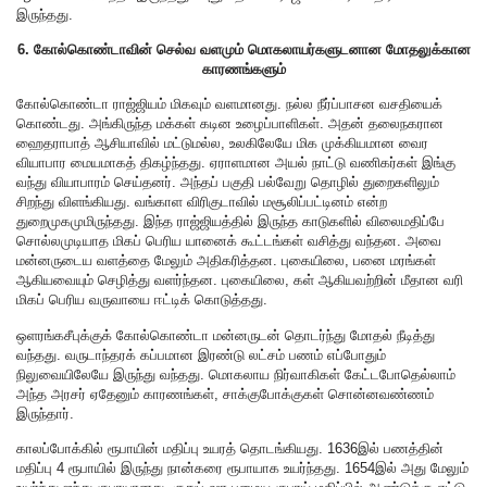
இருந்தது.
6. கோல்கொண்டாவின் செல்வ வளமும் மொகலாயர்களுடனான மோதலுக்கான
காரணங்களும்
கோல்கொண்டா ராஜ்ஜியம் மிகவும் வளமானது. நல்ல நீர்ப்பாசன வசதியைக்
கொண்டது. அங்கிருந்த மக்கள் கடின உழைப்பாளிகள். அதன் தலைநகரான
ஹைதராபாத் ஆசியாவில் மட்டுமல்ல, உலகிலேயே மிக முக்கியமான வைர
வியாபார மையமாகத் திகழ்ந்தது. ஏராளமான அயல் நாட்டு வணிகர்கள் இங்கு
வந்து வியாபாரம் செய்தனர். அந்தப் பகுதி பல்வேறு தொழில் துறைகளிலும்
சிறந்து விளங்கியது. வங்காள விரிகுடாவில் மசூலிப்பட்டினம் என்ற
துறைமுகமுமிருந்தது. இந்த ராஜ்ஜியத்தில் இருந்த காடுகளில் விலைமதிப்பே
சொல்லமுடியாத மிகப் பெரிய யானைக் கூட்டங்கள் வசித்து வந்தன. அவை
மன்னருடைய வளத்தை மேலும் அதிகரித்தன. புகையிலை, பனை மரங்கள்
ஆகியவையும் செழித்து வளர்ந்தன. புகையிலை, கள் ஆகியவற்றின் மீதான வரி
மிகப் பெரிய வருவாயை ஈட்டிக் கொடுத்தது.
ஒளரங்கசீபுக்குக் கோல்கொண்டா மன்னருடன் தொடர்ந்து மோதல் நீடித்து
வந்தது. வருடாந்தரக் கப்பமான இரண்டு லட்சம் பணம் எப்போதும்
நிலுவையிலேயே இருந்து வந்தது. மொகலாய நிர்வாகிகள் கேட்டபோதெல்லாம்
அந்த அரசர் ஏதேனும் காரணங்கள், சாக்குபோக்குகள் சொன்னவண்ணம்
இருந்தார்.
காலப்போக்கில் ரூபாயின் மதிப்பு உயரத் தொடங்கியது. 1636இல் பணத்தின்
மதிப்பு 4 ரூபாயில் இருந்து நான்கரை ரூபாயாக உயர்ந்தது. 1654இல் அது மேலும்