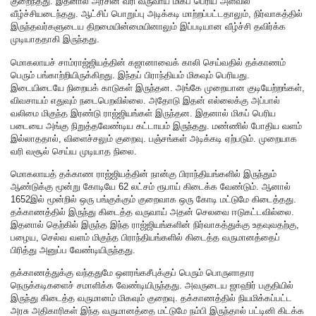
குறைந்தது. இதனால் அரசின் வரி வருவாய் மிகப் பெரிய அளவில்
வீழ்ச்சியடைந்தது. ஆட்சிப் பொறுப்பு அடிக்கடி மாற்றப்பட்டதாலும், நிர்வாகத்தில்
இருந்தவர்களுடைய திறமையின்மையினாலும் இப்படியான வீழ்ச்சி தவிர்க்க
முடியாததாகி இருந்தது.
மொகலாயச் சாம்ராஜ்ஜியத்தின் கஜானாவைக் காலி செய்வதில் தக்காணம்
பெரும் பங்காற்றியிருக்கிறது. இந்தப் பிராந்தியம் மிகவும் பெரியது.
இடையிடையே நிறையக் காடுகள் இருந்தன. அங்கே முறையான குடியேற்றங்கள்,
விவசாயம் எதுவும் நடைபெறவில்லை. அதோடு இதன் எல்லைக்கு அப்பால்
வலிமை மிகுந்த இரண்டு ராஜ்ஜியங்கள் இருந்தன. இதனால் மிகப் பெரிய
படையை அங்கு நிறுத்தவேண்டிய கட்டாயம் இருந்தது. மண்ணில் போதிய வளம்
இல்லாததால், விளைச்சலும் குறைவு. பஞ்சங்கள் அடிக்கடி ஏற்படும். முறையாக
வரி வசூல் செய்ய முடியாத நிலை.
மொகலாயத் தக்காண ராஜ்ஜியத்தின் நான்கு பிராந்தியங்களில் இருந்தும்
ஆண்டுக்கு மூன்று கோடியே 62 லட்சம் ரூபாய் கிடைக்க வேண்டும். ஆனால்
1652இல் மூன்றில் ஒரு பங்குக்கும் குறைவாக ஒரு கோடி மட்டுமே கிடைத்தது.
தக்காணத்தில் இருந்து கிடைத்த வருவாய் அதன் செலவை ஈடுகட்டவில்லை.
இதனால் தெற்கில் இருந்த இந்த ராஜ்ஜியங்களின் நிர்வாகத்துக்கு உதவுவதற்கு,
பழைய, செல்வ வளம் மிகுந்த பிராந்தியங்களில் கிடைத்த வருமானத்தைப்
பிரித்து அனுப்ப வேண்டியிருந்தது.
தக்காணத்துக்கு வந்ததுமே ஒளரங்கசீபுக்குப் பெரும் பொருளாதார
நெருக்கடிகளைச் சமாளிக்க வேண்டியிருந்தது. அவருடைய ஜாஹிர் பகுதியில்
இருந்து கிடைத்த வருமானம் மிகவும் குறைவு. தக்காணத்தில் நியமிக்கப்பட்ட
அரசு அதிகாரிகள் இந்த வருமானத்தை மட்டுமே நம்பி இருந்தால் பட்டினி கிடக்க