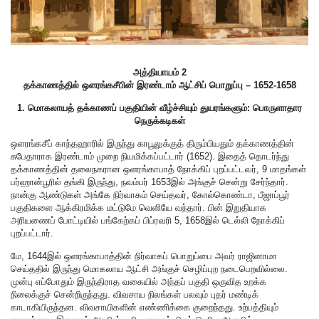
அத்தியாயம் 2
தக்காணத்தில் ஒளரங்கசீபின் இரண்டாம் ஆட்சிப் பொறுப்பு – 1652-1658
1. மொகலாயத் தக்காணப் பகுதியின் வீழ்ச்சியும் துயரங்களும்: பொருளாதார
நெருக்கடிகள்
ஒளரங்கசீப் காந்தஹாரில் இருந்து காபூலுக்குத் திரும்பியதும் தக்காணத்தின்
சுபேதாராக இரண்டாம் முறை நியமிக்கப்பட்டார் (1652). இதைத் தொடர்ந்து
தக்காணத்தின் தலைநகரான ஒளரங்காபாத் நோக்கிப் புறப்பட்டவர், 9 மாதங்கள்
பர்ஹான்பூரில் தங்கி இருந்து, நவம்பர் 1653இல் அங்குச் சென்று சேர்ந்தார்.
நான்கு ஆண்டுகள் அங்கே நிர்வாகம் செய்தவர், கோல்கொண்டா, பீஜாப்பூர்
பகுதிகளை ஆக்கிரமிக்க மட்டுமே வெளியே வந்தார். பின் இறுதியாக
அரியணைப் போட்டியில் பங்கேற்கப் பிப்ரவரி 5, 1658இல் டெல்லி நோக்கிப்
புறப்பட்டார்.
மே, 1644இல் ஒளரங்காபாத்தின் நிர்வாகப் பொறுப்பை அவர் ராஜினாமா
செய்ததில் இருந்து மொகலாய ஆட்சி அங்குச் செழிப்புற நடைபெறவில்லை.
முன்பு எப்போதும் இருந்திராத வகையில் அந்தப் பகுதி ஒருவித உறக்க
நிலைக்குச் சென்றிருந்தது. விவசாய நிலங்கள் பலவும் புதர் மண்டிக்
காடாகியிருந்தன. விவசாயிகளின் எண்ணிக்கை குறைந்தது. உற்பத்தியும்