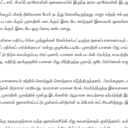
ப்பட்டனர். சிஃபிர் ஷுகோவின் தலைமையில் இருந்த தாரா ஷுகோவின் இடது 
்கமும் மிகத் தீவிரமான போர் நடந்து கொண்டிருந்தது. ராஜா சத்தர் ச
ைய படைக்கும் முராதின் படைக்கும் இடையே ஊடுருவி இளவரசர் ஒளரங்கசீப
படைக்கும் இடையே ஒரு பிளவு உண்டானது.
லை மதிப்பு மிக்க முத்துக்கள் கோர்க்கப்பட்டிருந்த தலைப்பாகையையும் அ
ப் பறிக்கப் பார்க்கிறாயா’ என்று முழங்கியபடியே முராதின் யானை மீது பாய்
டு நிற்க வைக்கும்படி மிரட்டினார். யானை கால் மடக்கி அமர்ந்த சமயத்தில்
து. எதிர்த் தாக்குதலில் யானை மீது வீற்றிருந்த முராத், ஒரே அம்பினால் ர
ின் யானையைச் சுற்றிக் கொத்துக் கொத்தாக வீழ்ந்திருந்தனர். அவர்களுடை
மஞ்சள் நிறமாக’ மாறியது. உயரமான யானை மேல் அமர்ந்திருந்த இளவரசரை ரா
, முராதின் முகத்தில் மூன்று இடங்களில் ஆழமான காயத்தை ஏற்படுத்தி இ
புகளால் துளைக்கப்பட்டு முள்ளம்பன்றியின் உடல்போல் காட்சியளித்தது.
ாதுக்கு உதவுவதற்காக வந்த ஒளரங்கசீபின் மீது கவனத்தைக் குவித்தனர். 