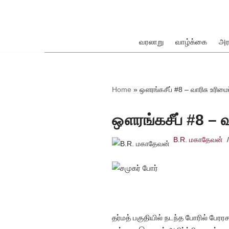
Skip
to
வரலாறு
வாழ்க்கை
அர
content
ok
Home
»
ஔரங்கசீப் #8 – வாரிசு உரிமைப
ஔரங்கசீப் #8 – வா
B.R. மகாதேவன்
pp
தர்மத் பகுதியில் நடந்த போரில் பேர