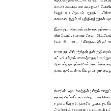
தரப்புகளுக்கிடையிலான போர் மிகவும்
காவல் படையும் சம பலத்துடன் மோதியத
இருந்தனர். ஆனால் ராஜபுத்திர வீரர்
காயமடைந்தும் விழுந்திருந்ததால் அவ
இருந்தும் அவர்கள் உயிரைத் துச்சமாக
சிங் கௌர், சிவராம் கௌர் ஆகியோர் 
இடைவிடாமல் தாக்கியதாக இந்தச் சண்டை
ராஜா ரூப் சிங் ரத்தோர் தன் குதிரை
கட்டியிருக்கும் சேணத்தையும் கயிற
ஆனால், ஒளரங்கசீபின் மெய்க்காவலர்க
தாரா ஷுகோவின் இடது மற்றும் வலது
போரின் தொடக்கத்தில் ரஸ்தம் கானும்
தனது பீரங்கிப் படையினூடாகச் சென்
எதுவும் இருந்திருக்கவே முடியாது.
அவற்றைத் தலைமை தாங்கி வழிநடத்தும