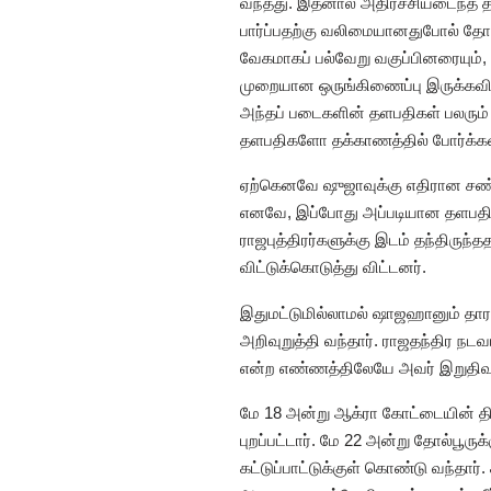
வந்தது. இதனால் அதிர்ச்சியடைந்த த
பார்ப்பதற்கு வலிமையானதுபோல் தோ
வேகமாகப் பல்வேறு வகுப்பினரையும்,
முறையான ஒருங்கிணைப்பு இருக்கவில
அந்தப் படைகளின் தளபதிகள் பலரும்
தளபதிகளோ தக்காணத்தில் போர்க்களத
ஏற்கெனவே ஷுஜாவுக்கு எதிரான சண
எனவே, இப்போது அப்படியான தளபதிக
ராஜபுத்திரர்களுக்கு இடம் தந்திருந்
விட்டுக்கொடுத்து விட்டனர்.
இதுமட்டுமில்லாமல் ஷாஜஹானும் தாராவ
அறிவுறுத்தி வந்தார். ராஜதந்திர
என்ற எண்ணத்திலேயே அவர் இறுதிவர
மே 18 அன்று ஆக்ரா கோட்டையின் திவ
புறப்பட்டார். மே 22 அன்று தோல்பூர
கட்டுப்பாட்டுக்குள் கொண்டு வந்தா