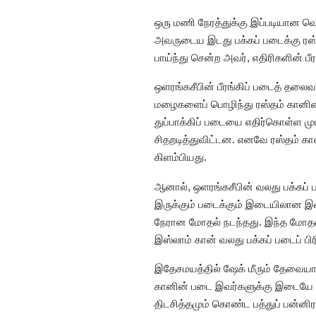
ஒரு மணி நேரத்துக்கு இப்படியான வெற
அவருடைய இடது பக்கப் படைக்கு ரஸ்த
பாய்ந்து சென்ற அவர், எதிரிகளின் 
ஒளரங்கசீபின் பீரங்கிப் படைத் தலை
மழைகளைப் பொழிந்து ரஸ்தம் கானின
துப்பாக்கிப் படையை எதிர்கொள்ள மு
சிதறடித்துவிட்டன. எனவே ரஸ்தம் கான
கிளம்பியது.
ஆனால், ஒளரங்கசீபின் வலது பக்கப் ப
இருக்கும் படைக்கும் இடையிலான இட
நேரான மோதல் நடந்தது. இந்த மோதலில
இஸ்லாம் கான் வலது பக்கப் படைப் பிரி
இதேசமயத்தில் ஷேக் மீரும் தேவையான 
கானின் படை இவர்களுக்கு இடையே மாட
திடசித்தமும் கொண்ட பத்துப் பன்னி