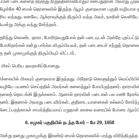
்பின் படைகளைத் தடுத்து நிறுத்தினால்போதும் என்பதுதான் அவரது மு
 கிழக்கே 40 மைல் தொலைவில் இருந்த ஆழம் குறைவான பகுதி வழியாக ஒளர
ரிய வந்தது. எனவே, ஆக்ராவுக்குத் திரும்பி வந்த அவர், நகரின் வெளியே 
யன்று அங்கு வந்து சேர்ந்தார்.
ரிந்து கொண்ட தாரா, போரிடுவதுபோல் தன் படையுடன் அன்றே புறப்பட்டுச
கிறார்கள் என்று பார்க்க விரும்பியவர், தன் படையைச் சற்றுத் தொலைவி
தன் முகாமுக்குத் திரும்பியும் விட்டார்.
 மிகப் பெரிய தவறாகிப்போனது.
்கையில் மிகவும் குறைவாக இருந்தது. அதோடு கொளுத்தும் வெய்யியில்
வழியே பயணம் செய்ததில் அவர்கள் களைத்தும் போயிருந்தனர். தாராவின்
ுதலைத் தொடங்கி இருக்கலாம். ஆனால் தாரவின் படைகள் பல மணி நேரங்க
ருந்தனர். இதனால் அவரது படைவீரர்கள், குதிரை, யானைகள் எல்லாம் சோர்
டைப்பதற்காகச் சாமர்த்தியமாய் மறுநாள் காலை வரையில் போரை ஆரம்பிக
6. சமுகர் பகுதியில் நடந்த போர் – மே 29, 1658
ன்று தனது முகாமுக்கு இரண்டு மைல் தொலைவில் பரந்து விரிந்திருந்