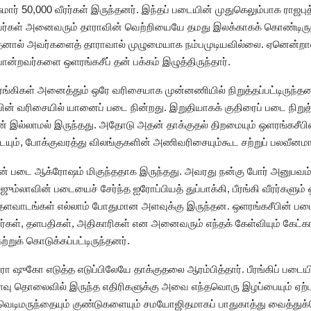
மார் 50,000 வீரர்கள் இருந்தனர். இந்தப் படையின் முதுகெலும்பாக ராஜபுத்
வர்கள் அனைவரும் தாராவின் வெற்றியையே தமது இலக்காகக் கொண்டிருந்
னால் அவர்களைத் தாராவால் முழுமையாக நம்பமுடியவில்லை. ஏனென்றால
போன்றவர்களை ஒளரங்கசீப் தன் பக்கம் இழுத்திருந்தார்.
ங்கிகள் அனைத்தும் ஒரே வரிசையாக முன்னணியில் நிறுத்தப்பட்டிருந்தன
ின் வரிசையில் யானைப் படை நின்றது. இறுதியாகக் குதிரைப் படை நிறுத்தப்
ன் இல்லாமல் இருந்தது. அதோடு அதன் தாக்குதல் திறமையும் ஒளரங்கசீபின்
டையும், போக்குவரத்து விலங்குகளின் அணிவரிசையும்கூட சற்றுப் பல
கசீபின் படை ஆக்ரோஷம் மிகுந்ததாக இருந்தது. அவரது நன்கு போர் அனுபவ
் ஜும்லாவின் படையைச் சேர்ந்த ஐரோப்பியத் துப்பாக்கி, பீரங்கி வீரர்களும்
ளவாடங்கள் எல்லாம் போதுமான அளவுக்கு இருந்தன. ஒளரங்கசீபின் படை
ர்கள், தளபதிகள், அதிகாரிகள் என அனைவரும் எந்தக் கேள்வியும் கேட்கா
 கற்றுக் கொடுக்கப்பட்டிருந்தனர்.
ாரா ஷுகோ எடுத்த எடுப்பிலேயே தாக்குதலை ஆரம்பித்தார். பீரங்கிப் படை
ளவு தொலைவில் இருந்த எதிரிகளுக்கு அவை எந்தவொரு இழப்பையும் ஏற்ப
் வெடிமருந்தையும் குண்டுகளையும் சமயோஜிதமாகப் பாதுகாத்து வைத்துக