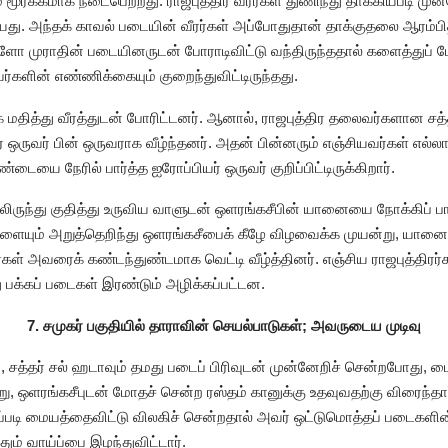
 மூர்க்கமாக நடைபெற்றது. ராஜபுத்திர வீரர்கள் துணிந்து தாக்கியபடி மு
ு. அந்தக் காவல் படையின் வீரர்கள் அப்போதுதான் தாக்குதலை ஆரம்பித்த
களோ முராதின் படையினருடன் போராடிவிட்டு வந்திருந்ததால் களைத்துப் போ
ர்களின் எண்ணிக்கையும் குறைந்துவிட்டிருந்தது.
 மதித்து வீரத்துடன் போரிட்டனர். ஆனால், ராஜபுத்திர தலைவர்களான சத்தர்
ஒருவர் பின் ஒருவராக வீழ்ந்தனர். அதன் பின்னரும் எஞ்சியவர்கள் எல்ல
யை நேரில் பார்த்த ஐரோப்பியர் ஒருவர் குறிப்பிட்டிருக்கிறார்.
யிலிருந்து குதித்து உருவிய வாளுடன் ஒளரங்கசீபின் யானையை நோக்கிப் பா
ுகளையும் அறுத்தெறிந்து ஒளரங்கசீபைக் கீழே விழவைக்க முயன்று, யானைய
ள் அவரைக் கண்டந்துண்டமாக வெட்டி வீழ்த்தினர். எஞ்சிய ராஜபுத்திரர்க
 பக்கப் படைகள் இரண்டும் அழிக்கப்பட்டன.
7. சமுகர் பகுதியில் தாராவின் செயல்பாடுகள்; அவருடைய முடிவு
, சத்தர் சல் ஹடாவும் தமது படைப் பிரிவுடன் முன்னேறிச் சென்றபோது, 
று, ஒளரங்கசீபுடன் மோதச் சென்ற ரஸ்தம் கானுக்கு உதவுவதற்கு விரைந்
 இப்படி மையத்தைவிட்டு விலகிச் சென்றதால் அவர் ஒட்டுமொத்தப் படைகளி
் வாய்ப்பை இழந்துவிட்டார்.