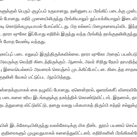
குள் பெரும் குழப்பம் உருவானது. தன்னுடைய பீரங்கிப் படைக்கு முன்
 போனது. எதிர் முனையிலிருந்து பீரங்கியாலும் துப்பாக்கியாலும் இடைவி
லடி கொடுக்கமுடியாமல் போய்விட்டது. பிற எல்லாப் பிழைகளையும்விட இந்தத
ாரா ஷுகோ இப்போது எதிரில் இருந்து வந்த பீரங்கித் தாக்குதலிலிருந்து 
டன் மோத வேண்டி வந்தது.
ுகாப்புப் படை எதுவும் இருந்திருக்கவில்லை. தாரா ஷுகோ அதைப் பயன்ப
 அவருக்கு வெற்றி கிடைத்திருக்கும். ஆனால், அவர் சிறிது நேரம் தாமதித்
பு இவையெல்லாம் அவரைக் கொஞ்சம் முடக்கிப்போட்டன. கிடைத்த ச
தலின் வேகம் மட்டுப்பட ஆரம்பித்தது.
ன்றைக்குமாகக் கை நழுவிப் போனது. ஏனென்றால், ஒளரங்கசீப் விரைவில
னது படைகளை உரிய இடங்களுக்கு நகர்த்திக் கொண்டுவிட்டார். இதனால், 
டத்துவதை விட்டுவிட்டு, தனது வலது பக்கமாகத் திரும்பி சத்தர் சல்லுக்கு
ன் இடக்கோடியிலிருந்து வலக்கோடிக்கு மிக நீண்ட தூரம் பயணம் செய்ய
ுதிரைகளும் முழுவதுமாகக் களைத்துவிட்டனர். எதிரிகளின் பீரங்கிகள்வ