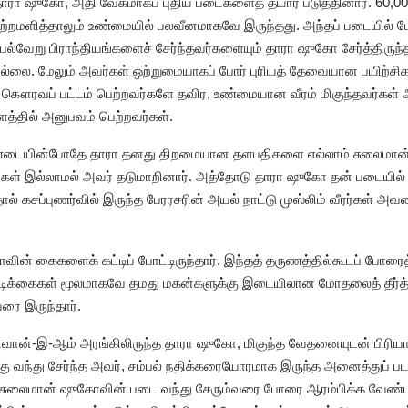
ாரா ஷுகோ, அதி வேகமாகப் புதிய படைகளைத் தயார் படுத்தினார். 60,000
ற்றமளித்தாலும் உண்மையில் பலவீனமாகவே இருந்தது. அந்தப் படையில் 
 பல்வேறு பிராந்தியங்களைச் சேர்ந்தவர்களையும் தாரா ஷுகோ சேர்த்திரு
்லை. மேலும் அவர்கள் ஒற்றுமையாகப் போர் புரியத் தேவையான பயிற்சி
 கௌரவப் பட்டம் பெற்றவர்களே தவிர, உண்மையான வீரம் மிகுந்தவர்கள் 
்தில் அனுபவம் பெற்றவர்கள்.
்டையின்போதே தாரா தனது திறமையான தளபதிகளை எல்லாம் சுலைமான் ஷ
ள் இல்லாமல் அவர் தடுமாறினார். அத்தோடு தாரா ஷுகோ தன் படையில்
ததால் கசப்புணர்வில் இருந்த பேரரசரின் அயல் நாட்டு முஸ்லிம் வீரர்கள் அ
ின் கைகளைக் கட்டிப் போட்டிருந்தார். இந்தத் தருணத்தில்கூடப் போரைத் 
 நடவடிக்கைகள் மூலமாகவே தமது மகன்களுக்கு இடையிலான மோதலைத் தீர்
ை இருந்தார்.
ான்-இ-ஆம் அரங்கிலிருந்த தாரா ஷுகோ, மிகுந்த வேதனையுடன் பிரியாவி
ுக்கு வந்து சேர்ந்த அவர், சம்பல் நதிக்கரையோரமாக இருந்த அனைத்துப் 
ர். சுலைமான் ஷுகோவின் படை வந்து சேரும்வரை போரை ஆரம்பிக்க வேண்டா