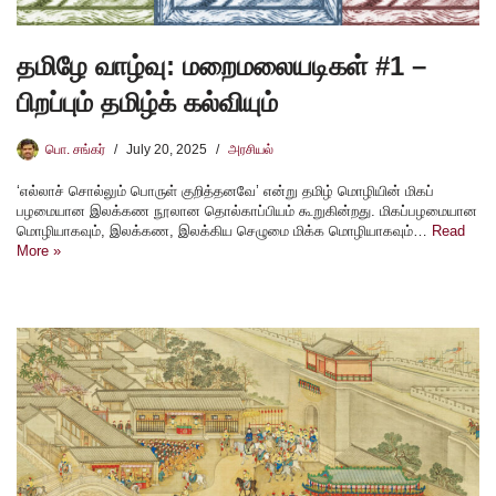
தமிழே வாழ்வு: மறைமலையடிகள் #1 –
பிறப்பும் தமிழ்க் கல்வியும்
பொ. சங்கர்
July 20, 2025
அரசியல்
‘எல்லாச் சொல்லும் பொருள் குறித்தனவே’ என்று தமிழ் மொழியின் மிகப்
பழமையான இலக்கண நூலான தொல்காப்பியம் கூறுகின்றது. மிகப்பழமையான
மொழியாகவும், இலக்கண, இலக்கிய செழுமை மிக்க மொழியாகவும்…
Read
More »