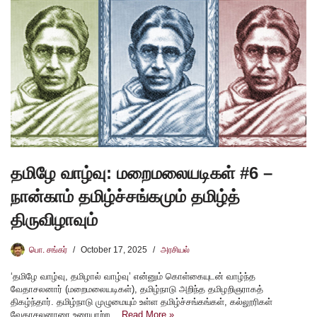
தமிழே வாழ்வு: மறைமலையடிகள் #6 –
நான்காம் தமிழ்ச்சங்கமும் தமிழ்த்
திருவிழாவும்
பொ. சங்கர்
October 17, 2025
அரசியல்
‘தமிழே வாழ்வு, தமிழால் வாழ்வு’ என்னும் கொள்கையுடன் வாழ்ந்த
வேதாசலனார் (மறைமலையடிகள்), தமிழ்நாடு அறிந்த தமிழறிஞராகத்
திகழ்ந்தார். தமிழ்நாடு முழுமையும் உள்ள தமிழ்ச்சங்கங்கள், கல்லூரிகள்
வேதாசலனாரை உரையாற்ற…
Read More »