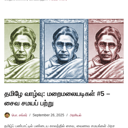
தமிழே வாழ்வு: மறைமலையடிகள் #5 –
சைவ சமயப் பற்று
பொ. சங்கர்
September 26, 2025
அரசியல்
தமிழ்ப் பண்பாட்டில் பண்டைய காலத்தில் சைவ, வைணவ சமயங்கள் அரச