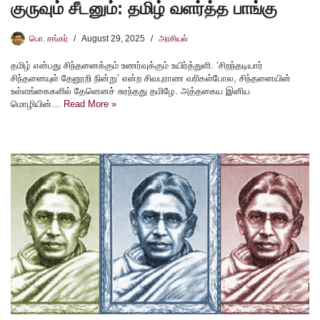
குருவும் சீடனும்: தமிழ் வளர்த்த பாங்கு
பொ. சங்கர்
August 29, 2025
அரசியல்
தமிழ் என்பது சிந்தனைக்கும் உணர்வுக்கும் உயிர்த்துளி. ‘சிறந்தடியார்
சிந்தனையுள் தேனூறி நின்று’ என்ற சிவபுராண வரிகள்போல, சிந்தனையின்
உள்ளங்கைகளில் தேனெனச் சுரந்தது தமிழே. அத்தகைய இனிய
மொழியின்…
Read More »