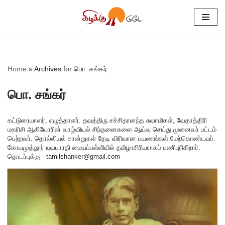
Skip
to
content
Home
»
Archives for பொ. சங்கர்
பொ. சங்கர்
கட்டுரையாளர், எழுத்தாளர். தவத்திரு சச்சிதானந்த சுவாமிகள், வேதாத்திரி
மகரிசி ஆகியோரின் வாழ்வியல் சிந்தனைகளை ஆய்வு செய்து முனைவர் பட்டம்
பெற்றவர். தொல்லியல் சான்றுகள் தேடி விரிவான பயணங்கள் மேற்கொண்டவர்.
கோயமுத்தூர் யுவபாரதி மையப்பள்ளியில் தமிழாசிரியராகப் பணிபுரிகிறார்.
தொடர்புக்கு - tamilshanker@gmail.com