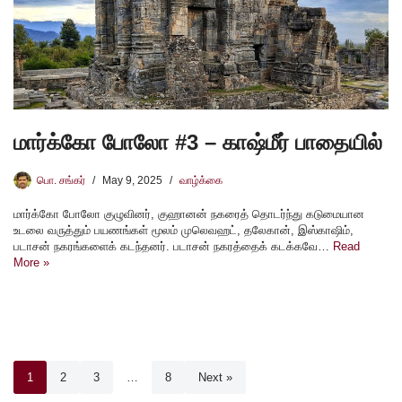
மார்க்கோ போலோ #3 – காஷ்மீர் பாதையில்
பொ. சங்கர்
May 9, 2025
வாழ்க்கை
மார்க்கோ போலோ குழுவினர், குஹானன் நகரைத் தொடர்ந்து கடுமையான
உடலை வருத்தும் பயணங்கள் மூலம் முலெவஹட், தலேகான், இஸ்காஷிம்,
படாசன் நகரங்களைக் கடந்தனர். படாசன் நகரத்தைக் கடக்கவே…
Read
More »
1
2
3
…
8
Next »