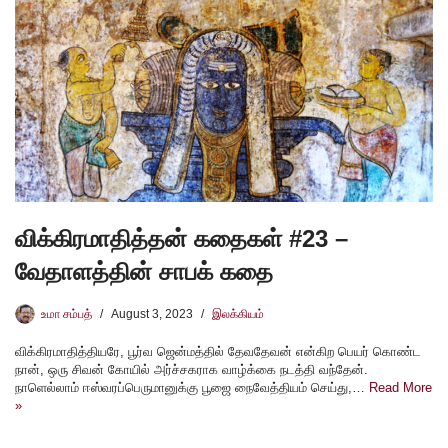
விக்கிரமாதித்தன் கதைகள் #23 –
வேதாளத்தின் சாபக் கதை
உமா சம்பத்
August 3, 2023
இலக்கியம்
விக்கிரமாதித்தியரே, பூர்வ ஜென்மத்தில் தேவதேவன் என்கிற பெயர் கொண்ட
நான், ஒரு சிவன் கோயில் அர்ச்சகராக வாழ்க்கை நடத்தி வந்தேன்.
நாளெல்லாம் ஈஸ்வரப்பெருமானுக்கு பூஜை நைவேத்தியம் செய்து,…
Read More
»