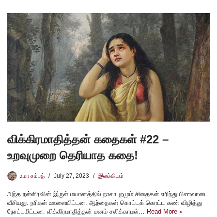
விக்கிரமாதித்தன் கதைகள் #22 –
உறவுமுறை தெரியாத கதை!
உமா சம்பத்
July 27, 2023
இலக்கியம்
அந்த நள்ளிரவின் இருள் மயானத்தில் நாலாபுறமும் சிதைகள் எரிந்து பிணவாடை
வீசியது. நரிகள் ஊளையிட்டன. ஆந்தைகள் கொட்டக் கொட்ட கண் விழித்து
நோட்டமிட்டன. விக்கிரமாதித்தன் மனம் சலிக்காமல்…
Read More »