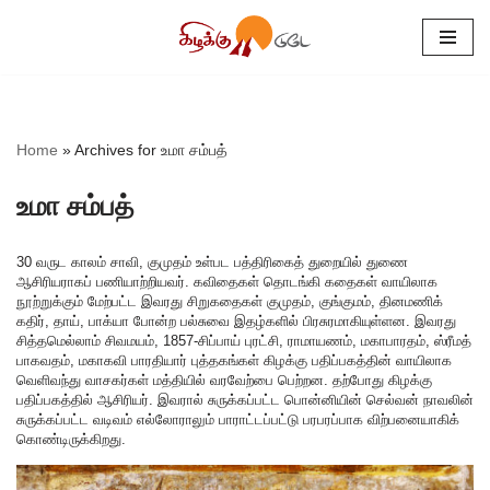
Skip
to
content
Home
»
Archives for உமா சம்பத்
உமா சம்பத்
30 வருட காலம் சாவி, குமுதம் உள்பட பத்திரிகைத் துறையில் துணை
ஆசிரியராகப் பணியாற்றியவர். கவிதைகள் தொடங்கி கதைகள் வாயிலாக
நூற்றுக்கும் மேற்பட்ட இவரது சிறுகதைகள் குமுதம், குங்குமம், தினமணிக்
கதிர், தாய், பாக்யா போன்ற பல்சுவை இதழ்களில் பிரசுரமாகியுள்ளன. இவரது
சித்தமெல்லாம் சிவமயம், 1857-சிப்பாய் புரட்சி, ராமாயணம், மகாபாரதம், ஸ்ரீமத்
பாகவதம், மகாகவி பாரதியார் புத்தகங்கள் கிழக்கு பதிப்பகத்தின் வாயிலாக
வெளிவந்து வாசகர்கள் மத்தியில் வரவேற்பை பெற்றன. தற்போது கிழக்கு
பதிப்பகத்தில் ஆசிரியர். இவரால் சுருக்கப்பட்ட பொன்னியின் செல்வன் நாவலின்
சுருக்கப்பட்ட வடிவம் எல்லோராலும் பாராட்டப்பட்டு பரபரப்பாக விற்பனையாகிக்
கொண்டிருக்கிறது.