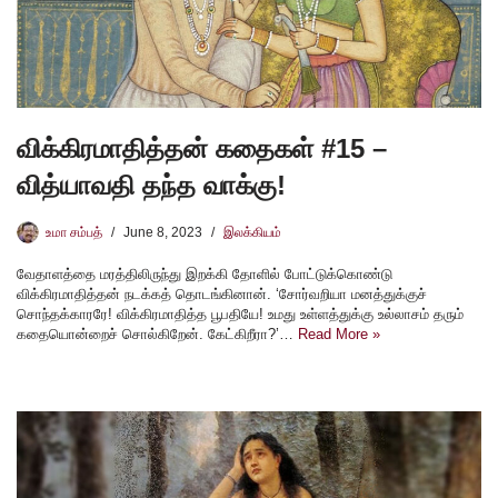
விக்கிரமாதித்தன் கதைகள் #15 –
வித்யாவதி தந்த வாக்கு!
உமா சம்பத்
June 8, 2023
இலக்கியம்
வேதாளத்தை மரத்திலிருந்து இறக்கி தோளில் போட்டுக்கொண்டு
விக்கிரமாதித்தன் நடக்கத் தொடங்கினான். ‘சோர்வறியா மனத்துக்குச்
சொந்தக்காரரே! விக்கிரமாதித்த பூபதியே! உமது உள்ளத்துக்கு உல்லாசம் தரும்
கதையொன்றைச் சொல்கிறேன். கேட்கிறீரா?’…
Read More »