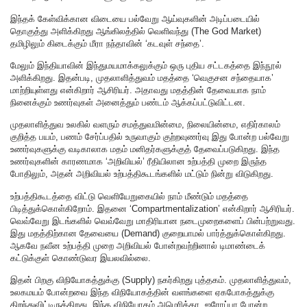
இந்தக் கேள்விக்கான விடையை பல்வேறு ஆய்வுகளின் அடிப்படையில்
தொகுத்து அளிக்கிறது ஆங்கிலத்தில் வெளிவந்து (The God Market)
தமிழிலும் கிடைக்கும் மீரா நந்தாவின் ‘கடவுள் சந்தை’.
மேலும் இந்தியாவின் இந்துமயமாக்கலுக்கும் ஒரு புதிய சட்டகத்தை இந்நூல்
அளிக்கிறது. இதன்படி, முதலாளித்துவம் மதத்தை ‘வெகுசன சந்தையாக’
மாற்றியுள்ளது என்கிறார் ஆசிரியர். அதாவது மதத்தின் தேவையாக நாம்
நினைக்கும் உணர்வுகள் அனைத்தும் பண்டம் ஆக்கப்பட்டுவிட்டன.
முதலாளித்துவ உலகில் வளரும் சமத்துவமின்மை, நிலையின்மை, எதிர்காலம்
குறித்த பயம், பணம் சேர்ப்பதில் உருவாகும் குற்றவுணர்வு இது போன்ற பல்வேறு
உணர்வுகளுக்கு வடிகாலாக மதம் மனிதர்களுக்குத் தேவைப்படுகிறது. இந்த
உணர்வுகளின் காரணமாக ‘அறிவியல்’ ரீதியிலான உற்பத்தி முறை இருந்த
போதிலும், அதன் அறிவியல் உற்பத்திகூடங்களில் மட்டும் நின்று விடுகிறது.
உற்பத்திகூடத்தை விட்டு வெளியேறுகையில் நாம் மீண்டும் மதத்தை
பிடித்துக்கொள்கிறோம். இதனை ‘Compartmentalization’ என்கிறார் ஆசிரியர்.
வெவ்வேறு இடங்களில் வெவ்வேறு மாதிரியான நடைமுறைகளைப் பின்பற்றுவது.
இது மதத்திற்கான தேவையை (Demand) குறையாமல் பார்த்துக்கொள்கிறது.
ஆகவே நவீன உற்பத்தி முறை அறிவியல் போன்றவற்றினால் டிமாண்டைக்
கட்டுக்குள் கொண்டுவர இயலவில்லை.
இதன் பிறகு விநியோகத்துக்கு (Supply) நகர்கிறது புத்தகம். முதலாளித்துவம்,
உலகமயம் போன்றவை இந்த விநியோகத்தின் வளங்களை ஏகபோகத்துக்கு
திறந்துவிட்டிருக்கிறது. இந்த விநியோகம் அமெரிக்கா, ஐரோப்பா போன்ற