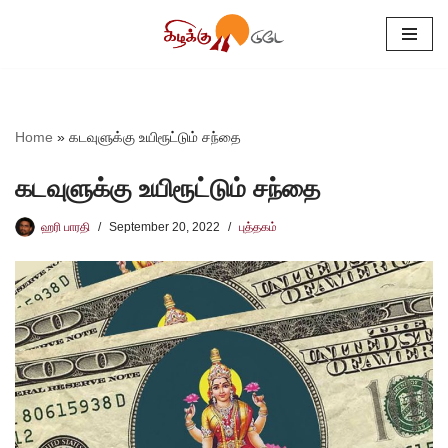
Skip
to
content
Home
»
கடவுளுக்கு உயிரூட்டும் சந்தை
கடவுளுக்கு உயிரூட்டும் சந்தை
ஹரி பாரதி
September 20, 2022
புத்தகம்