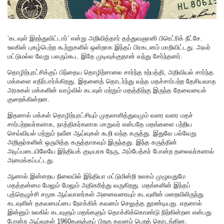
‘கடவுள் இறந்துவிட்டார்’ என்று அறிவித்தார் தத்துவஞானி பிரெட்ரிக் நீட்சே.
உலகின் புகழ்பெற்ற கூற்றுகளில் ஒன்றாக இந்தப் பிரகடனம் மாறிவிட்டது. அவர்
மட்டுமல்ல வேறு பலரும்கூட இதே முடிவுக்குதான் வந்து சேர்ந்தனர்.
தொழிற்புரட்சிக்குப் பிந்தைய தொழிற்சாலை சார்ந்த உற்பத்தி, அறிவியல் சார்ந்த
மக்களை எதிர்பார்க்கிறது. இதனைத் தொடர்ந்து வந்த மதச்சார்பற்ற தேசியவாத
அரசுகள் மக்களின் வாழ்வில் கடவுள் மற்றும் மதத்திற்கு இருந்த தேவையைக்
குறைக்கின்றன.
இதனால் மக்கள் தொழிற்புரட்சியும் முதலாளித்துவமும் வளர வளர மதச்
சார்பற்றவர்களாக, நாத்திகர்களாக மாறுவர் என்பதே மதங்களை பற்றிய
செவ்வியல் மற்றும் நவீன ஆய்வுகள் கூறி வந்த கருத்து. இதுவே பல்வேறு
அறிஞர்களின் ஒருமித்த கருத்தாகவும் இருந்தது. இந்த கருத்தின்
அடிப்படையிலேயே இந்தியக் குடியரசு நேரு, அம்பேத்கர் போன்ற தலைவர்களால்
அமைக்கப்பட்டது.
ஆனால் இன்றைய நிலையில் இந்தியா மட்டுமின்றி உலகம் முழுவதுமே
மதத்தன்மை மேலும் மேலும் அதிகரித்து வருகிறது. மதங்களின் இந்தப்
புத்தெழுச்சி சமூக ஆய்வாளர்கள் அனைவரையும் கடவுளின் மறைவிலிருந்து
கடவுளின் தகவமைப்பை நோக்கிக் கவனம் செலுத்த தூண்டியது. எதனால்
இன்னும் உலகில் கடவுளும் மதங்களும் தொக்கிக்கொண்டு நிற்கின்றன என்பது
போன்ற ஆய்வுகள் 1960களுக்குப் பிறகு கவனம் பெறத் தொடங்கின.