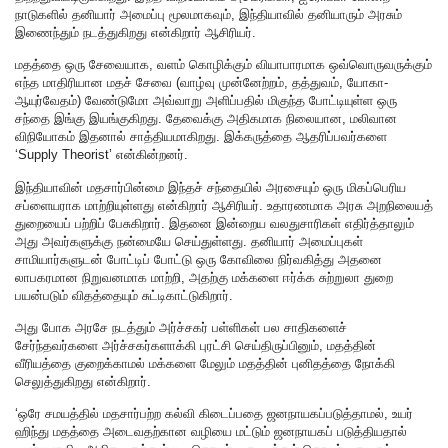
நாடுகளில் தனியார் அமைப்பு மூலமாகவும், இந்தியாவில் தனியாரும் அரசும்
இணைந்தும் நடத்துகிறது என்கிறார் ஆசிரியர்.
மதத்தை ஒரு சேவையாக, வளம் கொழிக்கும் வியாபாரமாக ஒவ்வொருவருக்கும்
எந்த மாதிரியான மதச் சேவை (வாழ்வு முன்னேற்றம், தத்துவம், யோகா-
ஆயுர்வேதம்) வேண்டுமோ அவ்வாறு அளிப்பதில் மிகுந்த போட்டியுள்ள ஒரு
சந்தை இங்கு இயங்குகிறது. தேவைக்கு அதிகமாக நிலையான, மலிவான
விநியோகம் இதனால் சாத்தியமாகிறது. இக்கருத்தை ஆதரிப்பவர்களை
‘Supply Theorist’ என்கின்றனர்.
இந்தியாவின் மதசார்பின்மை இந்தச் சந்தையில் அரசையும் ஒரு மிகப்பெரிய
சப்ளையராக மாற்றியுள்ளது என்கிறார் ஆசிரியர். உதாரணமாக அரசு அறநிலையத்
துறையைப் பற்றிப் பேசுகிறார். இதனை இன்றைய வலதுசாரிகள் எதிர்த்தாலும்
அது அவர்களுக்கு நன்மையே செய்துள்ளது. தனியார் அமைப்புகள்
சாமியார்களுடன் போட்டிப் போட்டு ஒரு கோவிலை நிர்வகித்து அதனை
லாபகரமான நிறுவனமாக மாற்றி, அதற்கு மக்களை ஈர்க்க சுற்றுலா துறை
பயன்படும் விதத்தையும் சுட்டிகாட்டுகிறார்.
அது போக அரசே நடத்தும் அர்ச்சகர் பள்ளிகள் பல சாதிகளைச்
சேர்ந்தவர்களை அர்ச்சகர்களாக்கி புரட்சி செய்திருப்பினும், மதத்தின்
வீரியத்தை குறைக்காமல் மக்களை மேலும் மதத்தின் புனிதத்தை நோக்கி
செலுத்துகிறது என்கிறார்.
‘ஒரே சமயத்தில் மதசார்பற்ற கல்வி கிடைப்பதை ஜனநாயகப்படுத்தாமல், உயர்
ஹிந்து மதத்தை அடைவதற்கான வழியை மட்டும் ஜனநாயகப் படுத்தியதால்