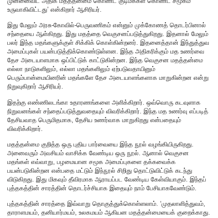
முன்னைவிட அதிக மதத்தன்மை கொண்ட குடிமக்கள் கொண்ட சமூகம்
உருவாகிவிட்டது’ என்கிறார் ஆசிரியர்.
இது மேலும் அரசு-கோவில்-பெருவணிகம் என்னும் முக்கோணத் தொடர்பினால்
சந்தையை ஆள்கிறது. இது மதத்தை வெகுசனப்படுத்துகிறது. இதனால் மேலும்
பலர் இந்த மதங்களுக்குள் சிக்கிக் கொள்கின்றனர். இதனைத்தான் இந்துத்துவ
அமைப்புகள் பயன்படுத்திக்கொண்டுள்ளன. இந்த அதிகரிக்கும் மத உணர்வை
தேச அடையாளமாக ஒப்பிட்டுக் காட்டுகின்றன. இந்த வெகுசன மதத்தன்மை
எல்லா நாடுகளிலும், எல்லா மதங்களிலும் ஏற்படுவதாயினும்
பெரும்பான்மையினரின் மதங்களே தேச அடையாளங்களாக மாறுகின்றன என்று
நிறுவுகிறார் ஆசிரியர்.
இதற்கு எண்ணிலடங்கா உதாரணங்களை அளிக்கிறார். ஒவ்வொரு கடவுளாக
நிறுவனங்கள் சந்தைப்படுத்துவதையும் விவரிக்கிறார். இந்த மத உணர்வு எப்படித்
தேசியவாத பெருமிதமாக, தேசிய உணர்வாக மாறுகிறது என்பதையும்
விவரிக்கிறார்.
மதத்தன்மை குறித்த ஒரு புதிய பார்வையை இந்த நூல் வழங்கியிருகிறது.
அனைவரும் அவசியம் வாசிக்க வேண்டிய ஒரு நூல். ஆனால் வெகுசன
மதங்கள் எவ்வாறு, பழமையான சமூக அமைப்புகளை தக்கவைக்க
பயன்படுகின்றன என்பதை மட்டும் இந்நூல் சிறிது தொட்டுவிட்டுக் கடந்து
விடுகிறது. இது மிகவும் தீவிரமாக ஆராயப்பட வேண்டிய கேள்வியாகும். இந்தப்
புத்தகத்தின் சாரத்தின் தொடர்ச்சியாக இதையும் நாம் பேசியாகவேண்டும்.
புத்தகத்தின் சாரத்தை இவ்வாறு தொகுத்துக்கொள்ளலாம். ‘முதலாளித்துவம்,
தாராளமயம், தனியார்மயம், உலகமயம் ஆகியன மதத்தன்மையைக் குறைக்காது.