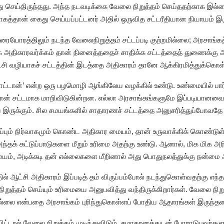
 செய்திருந்தது. அந்த நடவடிக்கை வேலை நிறுத்தம் செய்ததற்காக இல்ல
்காகத்தான் கைது செய்யப்பட்டனர் அதில் ஒருவித சட்டரீதியான நியாயம் இர
ோரத்திலும் நடந்த வேலைநிறுத்தம் சட்டப்படி குற்றமில்லை; அரசாங்க
க அதிகாரவர்க்கம் தான் நினைத்ததைச் சாதிக்க சட்டத்தைத் துணைக்கு 
ி வழியாகச் சட்டத்தின் இடத்தை அதிகாரம் தானே ஆக்கிரமித்துக்கொள்
்டான்’ என்ற ஒரு பழமொழி ஆங்கிலேய வழக்கில் உண்டு. உண்மையில் பார்
ன் சட்டமாக மாறிவிடுகின்றன. எல்லா அரசாங்கங்களுமே இப்படியானவை
இருக்கும். சில சமயங்களில் சாதாரணச் சட்டத்தை அனுசரித்துப்போவதே
் நிர்வாகமும் கொண்ட அதிகார மையம், தான் உருவாக்கிக் கொண்டுள்ள
ந்தக் கட்டுப்பாடுகளை மீறும் உரிமை அதற்கு உண்டு. ஆனால், மிக மிக அர
ையம், அடிக்கடி தன் எல்லைகளை மீறினால் அது பொதுநலத்துக்கு நன்மை அ
்தில் ஆட்சி அதிகாரம் இப்படித் தம் விருப்பம்போல் நடந்துகொள்வதற்கு 
்தம் செய்யும் உரிமையை அனுபவித்து வந்திருக்கிறார்கள். வேலை நிறு
்லை என்பதை அரசாங்கம் புரிந்துகொள்ளப் போதிய ஆதாரங்கள் இருந்த
விட்டால் வேலை நிறுத்தம் முடிந்துவிடும். சமாதானத்துடன் போராடுபவர்க