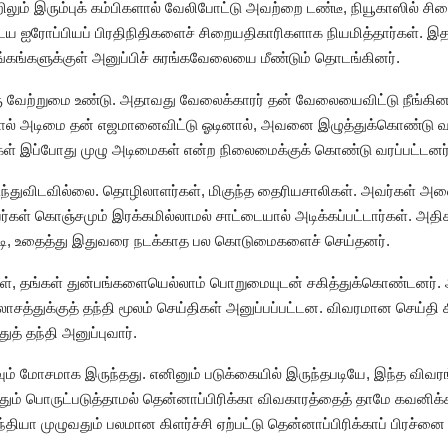
றிலும் இரும்புக் கம்பிகளால் வேலிபோட்டு அவற்றை டண்டீ, நியூகாஸில் சி
ைய ஐரோப்பியப் பிரதிநிதிகளைச் சிறையதிகாரிகளாக நியமித்தார்கள்.
ுரங்கங்களுக்குள் அனுப்பிச் சுரங்கவேலையை மீண்டும் தொடங்கினர்.
ு வேற்றுமை உண்டு. அதாவது வேலைக்காரர் தன் வேலையைவிட்டு நீங்கினால
ால் அடிமை தன் எஜமானைவிட்டு ஓடினால், அவனை இழுத்துக்கொண்டு வந்
கள் இப்போது முழு அடிமைகள் என்ற நிலைமைக்குக் கொண்டு வரப்பட்டனர்
ந்துவிடவில்லை. தொழிலாளர்கள், மிகுந்த தைரியசாலிகள். அவர்கள் அன
் கொஞ்சமும் இரக்கமில்லாமல் சாட்டையால் அடிக்கப்பட்டார்கள். அதிகாரம்
்டி, உதைத்து இதுவரை நடக்காத பல கொடுமைகளைச் செய்தனர்.
், தங்கள் துன்பங்களையெல்லாம் பொறுமையுடன் சகித்துக்கொண்டனர்.
ாசத்துக்குத் தந்தி மூலம் செய்திகள் அனுப்பப்பட்டன. விவரமான செய்தி 
் தந்தி அனுப்புவார்.
வும் மோசமாக இருந்தது. எனினும் படுக்கையில் இருந்தபடியே, இந்த விவ
தும் பொருட்படுத்தாமல் தென்னாப்பிரிக்கா விவகாரத்தைத் தாமே கவனிக்
 இந்தியா முழுவதும் பலமான கிளர்ச்சி ஏற்பட்டு தென்னாப்பிரிக்காப் பிரச