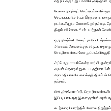
எதிர்ப்புக்கும் துப்பாக்கிச் சூடுதான் ப
வேலை நிறுத்தம் செய்தவர்களில் ஒரு 
செய்யப்பட்டுச் சிலர் இறந்தனர். பல
நடக்கவிருந்த வேலைநிறுத்தத்தை தொ
திரும்பவில்லை. சிலர் பயத்தால் வெள
ஒரு நிகழ்ச்சி மிகவும் குறிப்பிடத்த
அவர்கள் வேலைக்குத் திரும்ப மறுத்த
தொழிலாளர்கள்மேல் துப்பாக்கிச்சூடு 
அப்போது காலம்சென்ற பார்ஸி ருஸ்தம
அவன் ஜெனரலினுடைய குதிரையின் கடி
அமைதியாக வேலைக்குத் திரும்பச் ச
தந்தார்.
பின் தீன்சோராப்ஜி, தொழிலாளர்களி
இப்படியாக ஒரு இளைஞனின் அன்பாலும்
கடற்கரையோரத்தில் வேலை நிறுத்தம் 