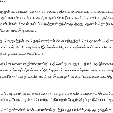
தில்.
குழுவினர், காவலர்களை எதிர்த்தனர். சிலர் கற்களைக்கூட எறிந்தனர். உட
ருக்குக் காயங்கள் ஏற்பட்டன. ஆனாலும் தொழிலாளர்கள் அடிபணிய மறுத்தனர
ண்டர்கள் மிகவும் கஷ்டப்பட்டுத்தான் தடுக்கமுடிந்தது. ஆனால் தொழி
ியே வராமல் இருந்தனர்.
க்கது. வெருலத்தில் பல தொழிலாளர்கள் வேலைநிறுத்தம் செய்தார்கள். அதிக
ுவிட்டனர். அப்போது அந்த இடத்துக்கு ஜெனரல் லுக்கின் தன் படையினருடன
நடத்தும்படி கட்டளையிட்டார்.
்ஜியின் மகனான தீன்சோராப்ஜி, பதினெட்டு வயதுகூட நிரம்பாத இளைஞன், ட
வாளத்தைப்பற்றிக்கொண்டு, ‘ஜெனரல், துப்பாக்கிச்சூடு உத்தரவை ரத்து
ெய்கிறேன்’ என்று கூவினார். அந்த இளைஞனின் தைரியத்தைக்கண்ட ஜென
டம் பொருத்தமான காரணங்களை எடுத்துச் சொல்லிச் சமாதானம் செய்யவே அ
 தைரியத்தாலும் சமயோசித புத்தியாலும் பெரும் இழப்பு தடுக்கப்பட்டது
செய்தவர்களின் மேல் அரசாங்கம் நடத்திய துப்பாக்கிச்சூடு முழுவதும் 