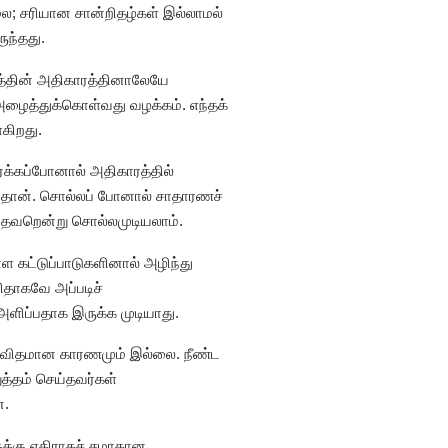
ை; சரியான சான்றிதழ்கள் இல்லாமல்
ுந்தது.
த்தின் அதிகாரத்தினாலேயே
அழைத்துக்கொள்வது வழக்கம். எந்தக்
கிறது.
க்கப்போனால் அதிகாரத்தில்
தான். சொல்லப் போனால் சாதாரணச்
 தவறென்று சொல்லமுடியலாம்.
 கட்டுப்பாடுகளினால் அழிந்து
ிதாகவே அப்படிச்
ளிப்பதாக இருக்க முடியாது.
எந்தவிதமான காரணமும் இல்லை. நீண்ட
த்தம் செய்தவர்கள்
ன.
ளுக்கு எதிராகச் சமாதான