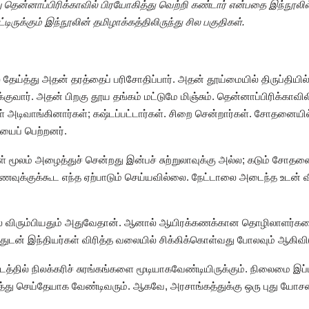
 தென்னாப்பிரிக்காவில் பிரயோகித்து வெற்றி கண்டார் என்பதை இந்நூலில
்டிருக்கும் இந்நூலின் தமிழாக்கத்திலிருந்து சில பகுதிகள்.
ேய்த்து அதன் தரத்தைப் பரிசோதிப்பார். அதன் தூய்மையில் திருப்தியில
க்குவார். அதன் பிறகு தூய தங்கம் மட்டுமே மிஞ்சும். தென்னாப்பிரிக்காவ
டிவாங்கினார்கள்; கஷ்டப்பட்டார்கள். சிறை சென்றார்கள். சோதனையி
யைப் பெற்றனர்.
்கள் மூலம் அழைத்துச் சென்றது இன்பச் சுற்றுலாவுக்கு அல்ல; கடும் சோ
வுக்குக்கூட எந்த ஏற்பாடும் செய்யவில்லை. நேட்டாலை அடைந்த உடன் 
யில் விரும்பியதும் அதுவேதான். ஆனால் ஆயிரக்கணக்கான தொழிலாளர்கள
ுடன் இந்தியர்கள் விரித்த வலையில் சிக்கிக்கொள்வது போலவும் ஆகிவிட
டத்தில் நிலக்கரிச் சுரங்கங்களை மூடியாகவேண்டியிருக்கும். நிலைமை இப்ப
 ரத்து செய்தேயாக வேண்டிவரும். ஆகவே, அரசாங்கத்துக்கு ஒரு புது ய