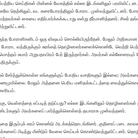
்பற்றிய செய்திகள் மின்னல் வேகத்தில் எல்லா இடங்களிலும் பரவிவிட
வே தெற்கிலும், வட கரையோரத்திலும் போராட முன்வந்துவிட்டனர். போராட்
ற்றவர்கள் கையை எதிர்பார்க்கக்கூடாது என்று தீர்மானித்தனர். சிலர் தங்
ற்றுவிட்டனர்.
ிருந்த போராளிகளிடம் ஒரு விஷயம் சொல்லியிருந்தேன். மேலும் அதிகம
ோராட வந்திருக்கும் சுரங்கத் தொழிலாளர்களைக்கொண்டே வெற்றி பெற்று
ொத்தம் சுமார் அறுபதாயிரம் பேர் இருந்தார்கள். அவர்கள் எல்லோரையும
ிருக்கும்.
சேர்த்துக்கொள்ள எங்களுக்குப் போதிய வசதிகளும் இல்லை; அவர்களைப
பணமுமில்லை. மேலும் அத்தனை பெரிய மனிதக்கூட்டத்தை வைத்துக்கொண
காரியம்.
கு, வெள்ளத்தை எப்படித் தடுப்பது? எல்லா இடங்களிலும் தொழிலாளர்கள
்டர்களும் அவர்களைப் பார்த்துக்கொள்ளத் தயாராக முன்வந்தனர்.
்தை இரும்புக் கரம் கொண்டு அடக்கத்தொடங்கினர். குதிரைப் படை காவல
ர்களைப் பிடித்து மீண்டும் வேலை செய்யக் கொண்டுவந்துவிட்டனர். தொழி