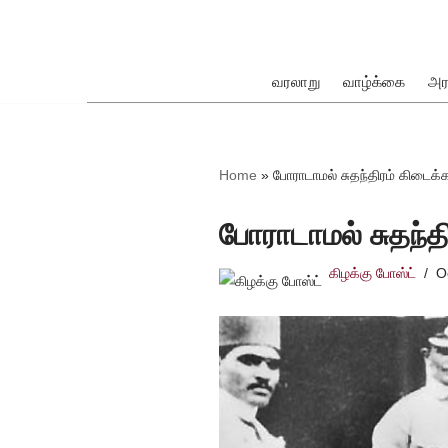
Skip
to
வரலாறு
வாழ்க்கை
அர
content
ok
Home
»
போராடாமல் சுதந்திரம் கிடைக்
போராடாமல் சுதந்த
கிழக்கு போஸ்ட்
O
pp