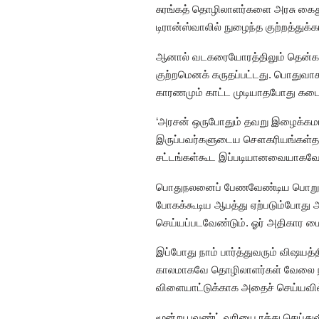
சுரங்கத் தொழிலாளர்களை அரசு கைது
டிரான்ஸ்வாலில் நுழைந்த குற்றத்துக
ஆனால் வடகரையோரத்திலும் தென்கரைய
குற்றமெனக் கருதப்பட்டது. பொதுவா
காரணமும் காட்ட முடியாதபோது கடைச
‘அரசன் ஒருபோதும் தவறு இழைக்கமாட
இருப்பவர்களுடைய சௌகரியங்கள்தா
சட்டங்கள்கூட இப்படியானவையாகவே 
பொதுநலனைப் பேணவேண்டிய பொறுப்பும
போகக்கூடிய ஆபத்து ஏற்படும்போது அ
செய்யப்படவேண்டும். ஓர் அதிகார ம
இப்போது நாம் பார்த்துவரும் விஷயத
காலமாகவே தொழிலாளர்கள் வேலை நிறுத
விளையாட்டுக்காக அதைச் செய்யவில
மூன்று பவுண்ட் வரியை ரத்து செய்து