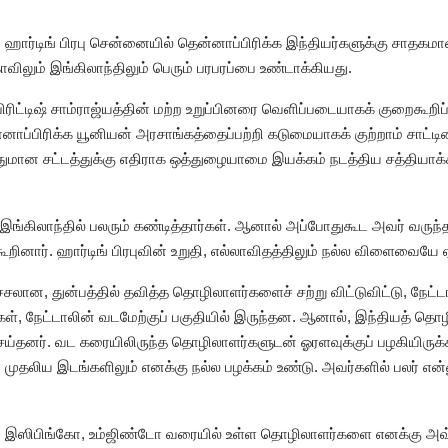
13) ஹார்டிங் பிரபு சென்னையில் தென்னாப்பிரிக்க இந்தியர்களுக்கு சா
காவிலும் இங்கிலாந்திலும் பெரும் பரபரப்பை உண்டாக்கியது.
பிரிட்டிஷ் சாம்ராஜ்யத்தின் மற்ற உறுப்பினரை வெளிப்படையாகக் குறைகூறிப
னாப்பிரிக்க யூனியன் அரசாங்கத்தைப்பற்றி கடுமையாகக் குற்றாம் சாட்டி
ுமான சட்டத்துக்கு எதிராக ஒத்துழையாமை இயக்கம் நடத்திய சத்தியாக
இங்கிலாந்தில் பலரும் கண்டித்தார்கள். ஆனால் அப்போதுகூட அவர் வருந்
ினார். ஹார்டிங் பிரபுவின் உறுதி, எல்லாவிதத்திலும் நல்ல விளைவையே ஏ
ிச்சலான, துன்பத்தில் தவித்த தொழிலாளர்களைச் சற்று விட்டுவிட்டு, நேட்
கங்கள், நேட்டாலின் வடமேற்குப் பகுதியில் இருந்தன. ஆனால், இந்தியத் தொ
ர். வட கரையிலிருந்த தொழிலாளர்களுடன் ஓரளவுக்குப் பழகியிருக்கி
ுதலிய இடங்களிலும் எனக்கு நல்ல பழக்கம் உண்டு. அவர்களில் பலர் என்ன
்து இஸிபிங்கோ, உம்ஜிண்டோ வரையில் உள்ள தொழிலாளர்களை எனக்கு அ