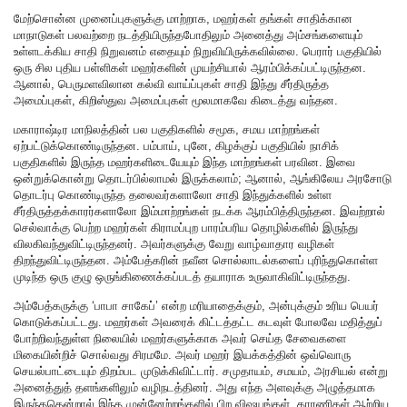
மேற்சொன்ன முனைப்புகளுக்கு மாற்றாக, மஹர்கள் தங்கள் சாதிக்கான
மாநாடுகள் பலவற்றை நடத்தியிருந்தபோதிலும் அனைத்து அம்சங்களையும்
உள்ளடக்கிய சாதி நிறுவனம் எதையும் நிறுவியிருக்கவில்லை. பெரார் பகுதியில்
ஒரு சில புதிய பள்ளிகள் மஹர்களின் முயற்சியால் ஆரம்பிக்கப்பட்டிருந்தன.
ஆனால், பெருமளவிலான கல்வி வாய்ப்புகள் சாதி இந்து சீர்திருத்த
அமைப்புகள், கிறிஸ்துவ அமைப்புகள் மூலமாகவே கிடைத்து வந்தன.
மகாராஷ்டிர மாநிலத்தின் பல பகுதிகளில் சமூக, சமய மாற்றங்கள்
ஏற்பட்டுக்கொண்டிருந்தன. பம்பாய், புனே, கிழக்குப் பகுதியில் நாசிக்
பகுதிகளில் இருந்த மஹர்களிடையேயும் இந்த மாற்றங்கள் பரவின. இவை
ஒன்றுக்கொன்று தொடர்பில்லாமல் இருக்கலாம்; ஆனால், ஆங்கிலேய அரசோடு
தொடர்பு கொண்டிருந்த தலைவர்களாலோ சாதி இந்துக்களில் உள்ள
சீர்திருத்தக்காரர்களாலோ இம்மாற்றங்கள் நடக்க ஆரம்பித்திருந்தன. இவற்றால்
செல்வாக்கு பெற்ற மஹர்கள் கிராமப்புற பாரம்பரிய தொழில்களில் இருந்து
விலகிவந்துவிட்டிருந்தனர். அவர்களுக்கு வேறு வாழ்வாதார வழிகள்
திறந்துவிட்டிருந்தன. அம்பேத்கரின் நவீன சொல்லாடல்களைப் புரிந்துகொள்ள
முடிந்த ஒரு குழு ஒருங்கிணைக்கப்படத் தயாராக உருவாகிவிட்டிருந்தது.
அம்பேத்கருக்கு ‘பாபா சாகேப்’ என்ற மரியாதைக்கும், அன்புக்கும் உரிய பெயர்
கொடுக்கப்பட்டது. மஹர்கள் அவரைக் கிட்டத்தட்ட கடவுள் போலவே மதித்துப்
போற்றிவந்துள்ள நிலையில் மஹர்களுக்காக அவர் செய்த சேவைகளை
மிகையின்றிச் சொல்வது சிரமமே. அவர் மஹர் இயக்கத்தின் ஒவ்வொரு
செயல்பாட்டையும் திறம்பட முடுக்கிவிட்டார். சமுதாயம், சமயம், அரசியல் என்று
அனைத்துத் தளங்களிலும் வழிநடத்தினர். அது எந்த அளவுக்கு அழுத்தமாக
இருந்ததென்றால் இந்த முன்னேற்றங்களில் பிற விஷயங்கள், காரணிகள் ஆற்றிய