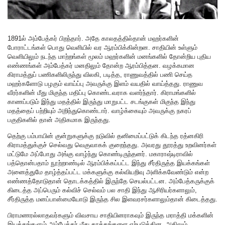
1891ல் அம்பேத்கர் பிறந்தார். அதே காலதத்தில்தான் மஹர்களின்
போராட்டங்கள் பொது வெளியில் வர ஆரம்பிக்கின்றன. சாதியின் உள்ளும்
வெளியிலும் நடந்த மாற்றங்கள் மூலம் மஹர்களின் மனங்களில் தோன்றிய புதிய
எண்ணங்கள் அம்பேத்கர் மனதிலும் தோன்ற ஆரம்பித்தன. வழக்கமான
கிராமத்துப் பணிகளிலிருந்து விலகி, படித்த, ராணுவத்தில் பணி செய்த
மஹர்களோடு பழகும் வாய்ப்பு அவருக்கு இளம் வயதில் வாய்த்தது. ராணுவ
வீரர்களின் மீது மிகுந்த மதிப்பு கொண்டவராக வளர்ந்தார். கிராமங்களில்
காணப்படும் இந்து மதத்தில் இருந்து மாறுபட்ட சடங்குகள் மிகுந்த இந்து
மதத்தைப் பற்றியும் அறிந்துகொண்டார். வாழ்க்கையும் அவருக்கு நகரப்
பகுதிகளில் தான் அதிகமாக இருந்தது.
தெற்கு பம்பாயின் குன்றுகளுக்கு நடுவில் தனிமைப்பட்டுக் கிடந்த ரத்னகிரி
கிராமத்துக்குச் செல்வது வெகுவாகக் குறைந்தது. அவரது தூரத்து உறவினர்கள்
மட்டுமே அப்போது அங்கு வாழ்ந்து கொண்டிருந்தனர். மகாராஷ்டிராவில்
பத்தொன்பதாம் நூற்றாண்டில் ஆரம்பிக்கப்பட்ட இந்து சீர்திருத்த இயக்கங்கள்
அனைத்துமே தாழ்த்தப்பட்ட மக்களுக்கு கல்வியறிவு அளிக்கவேண்டும் என்ற
எண்ணத்தோடுதான் தொடக்கத்தில் இருந்தே செயல்பட்டன. அம்பேத்கருக்குக்
கிடைத்த அப்பெரும் கல்விச் செல்வம் பல சாதி இந்து ஆசிரியர்களாலும்,
சீர்திருத்த மனப்பான்மையோடு இருந்த சில இளவரசர்களாலும்தான் கிடைத்தது.
பிராமணரல்லாதவர்களும் விவசாய சாதியினராகவும் இருந்த மராத்தி மக்களின்
இயக்கங்களும் அம்பேத்கர் மீது தாக்கங்களை ஏற்படுத்தின. அதிலும்