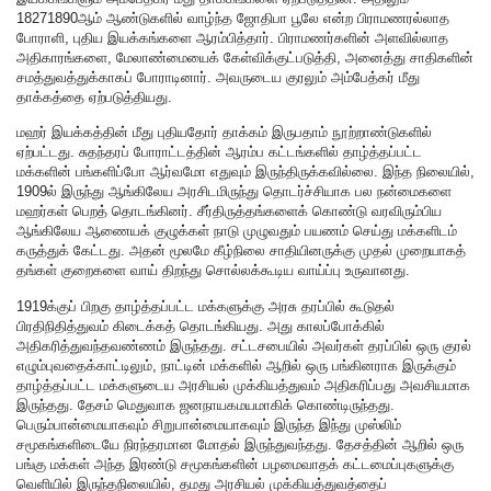
18271890ஆம் ஆண்டுகளில் வாழ்ந்த ஜோதிபா பூலே என்ற பிராமணரல்லாத
போராளி, புதிய இயக்கங்களை ஆரம்பித்தார். பிராமணர்களின் அளவில்லாத
அதிகாரங்களை, மேலாண்மையைக் கேள்விக்குட்படுத்தி, அனைத்து சாதிகளின்
சமத்துவத்துக்காகப் போராடினார். அவருடைய குரலும் அம்பேத்கர் மீது
தாக்கத்தை ஏற்படுத்தியது.
மஹர் இயக்கத்தின் மீது புதியதோர் தாக்கம் இருபதாம் நூற்றாண்டுகளில்
ஏற்பட்டது. சுதந்தரப் போராட்டத்தின் ஆரம்ப கட்டங்களில் தாழ்த்தப்பட்ட
மக்களின் பங்களிப்போ ஆர்வமோ எதுவும் இருந்திருக்கவில்லை. இந்த நிலையில்,
1909ல் இருந்து ஆங்கிலேய அரசிடமிருந்து தொடர்ச்சியாக பல நன்மைகளை
மஹர்கள் பெறத் தொடங்கினர். சீர்திருத்தங்களைக் கொண்டு வரவிரும்பிய
ஆங்கிலேய ஆணையக் குழுக்கள் நாடு முழுவதும் பயணம் செய்து மக்களிடம்
கருத்துக் கேட்டது. அதன் மூலமே கீழ்நிலை சாதியினருக்கு முதல் முறையாகத்
தங்கள் குறைகளை வாய் திறந்து சொல்லக்கூடிய வாய்ப்பு உருவானது.
1919க்குப் பிறகு தாழ்த்தப்பட்ட மக்களுக்கு அரசு தரப்பில் கூடுதல்
பிரதிநிதித்துவம் கிடைக்கத் தொடங்கியது. அது காலப்போக்கில்
அதிகரித்துவந்தவண்ணம் இருந்தது. சட்டசபையில் அவர்கள் தரப்பில் ஒரு குரல்
எழும்புவதைக்காட்டிலும், நாட்டின் மக்களில் ஆறில் ஒரு பங்கினராக இருக்கும்
தாழ்த்தப்பட்ட மக்களுடைய அரசியல் முக்கியத்துவம் அதிகரிப்பது அவசியமாக
இருந்தது. தேசம் மெதுவாக ஜனநாயகமயமாகிக் கொண்டிருந்தது.
பெரும்பான்மையாகவும் சிறுபான்மையாகவும் இருந்த இந்து முஸ்லிம்
சமூகங்களிடையே நிரந்தரமான மோதல் இருந்துவந்தது. தேசத்தின் ஆறில் ஒரு
பங்கு மக்கள் அந்த இரண்டு சமூகங்களின் பழமைவாதக் கட்டமைப்புகளுக்கு
வெளியில் இருந்தநிலையில், தமது அரசியல் முக்கியத்துவத்தைப்