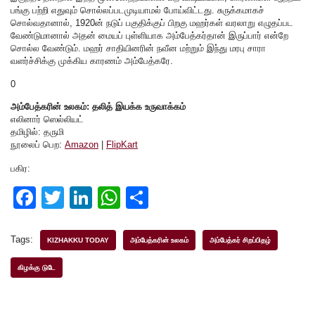
பங்கு பற்றி எதுவும் சொல்லப்படமுடியாமல் போய்விட்டது. சுருக்கமாகச்
சொல்வதானால், 1920ன் நடுப் பகுதிக்குப் பிறகு மஹர்கள் வரலாறு எழுதப்பட
வேண்டுமானால் அதன் மையப் புள்ளியாக அம்பேத்கர்தான் இருப்பார் என்றே
சொல்ல வேண்டும். மஹர் சாதியினரின் நவீன மற்றும் இந்து மரபு சாரா
வளர்ச்சிக்கு முக்கிய காரணம் அம்பேத்கரே.
0
அம்பேத்கரின் உலகம்: தலித் இயக்க உருவாக்கம்
எலினார் ஸெல்லியட்
தமிழில்: தருமி
நூலைப் பெற:
Amazon
|
FlipKart
பகிர:
F
T
Li
W
S
a
wi
n
h
h
c
tt
k
at
ar
Tags:
KIZHAKKU TODAY
அம்பேத்கரின் உலகம்
அம்பேத்கர் சிறப்பிதழ்
e
er
e
s
e
கிழக்கு டுடே
b
dI
A
o
n
p