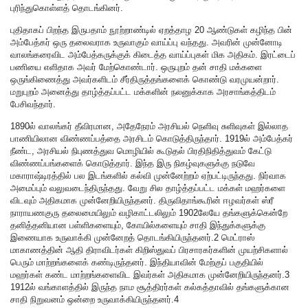
புரிந்துகொள்ளத் தொடங்கினர்.
புதிதாகப் பிறந்த இருபதாம் நூற்றாண்டில் ஏறத்தாழ 20 ஆண்டுகள் கழிந்த பின்
அம்பேத்கர் ஒரு தலைவராக உருவாகும் வாய்ப்பு வந்தது. அவரின் முன்னோடி
வாலங்கரைவிட அம்பேத்கருக்குக் கிடைத்த வாய்ப்புகள் மிக அதிகம். இரட்டைப்
பணியை எளிதாக அவர் மேற்கொண்டார். ஒருபுறம் தன் சாதி மக்களை
ஒருங்கிணைத்து அவர்களிடம் சீர்திருத்தங்களைக் கொண்டு வரமுயன்றார்.
மறுபுறம் அனைத்து தாழ்த்தப்பட்ட மக்களின் நலனுக்காக அரசாங்கத்திடம்
பேசிவந்தார்.
1890ல் வாலங்கர் தீவிரமான, அதேநேரம் அரசியல் நெளிவு சுளிவுகள் இல்லாத
பாணியிலான விண்ணப்பத்தை அரசிடம் கொடுத்திருந்தார். 1919ல் அம்பேத்கர்
நீண்ட, அரசியல் நிபுணத்துவ மொழியில் கூடுதல் பிரதிநிதித்துவம் கேட்டு
விண்ணப்பங்களைக் கொடுத்தார். இந்த இரு நிகழ்வுகளுக்கு நடுவே
மகாராஷ்டிரத்தில் பல இடங்களில் கல்வி முன்னேற்றம் ஏற்பட்டிருந்தது. நிர்வாக
அமைப்பும் வலுவடைந்திருந்தது. வேறு சில தாழ்த்தப்பட்ட மக்கள் மஹர்களை
விடவும் அதிகமாக முன்னேறியிருந்தனர். திருவிதாங்கூரின் ஈழவர்கள் ஸ்ரீ
நாராயணகுரு தலைமையிலும் வழிகாட்டலிலும் 1902லேயே தங்களுக்கென்றே
தனித்தனியான பள்ளிகளையும், கோயில்களையும் சாதி இந்துக்களுக்கு
இணையாக உருவாக்கி முன்னேறத் தொடங்கியிருந்தனர்.2 மெட்ராஸ்
மாகாணத்தின் ஆதி திராவிடர்கள் கிறிஸ்துவப் பிரசாரகர்களின் முயற்சிகளால்
பெரும் மாற்றங்களைக் கண்டிருந்தனர். இந்தியாவின் மேற்குப் பகுதியில்
மஹர்கள் கண்ட மாற்றங்களைவிட இவர்கள் அதிகமாக முன்னேறியிருந்தனர்.3
1912ல் வங்காளத்தில் இருந்த நாம சூத்திரர்கள் கல்கத்தாவில் தங்களுக்கான
சாதி நிறுவனம் ஒன்றை உருவாக்கியிருந்தனர்.4