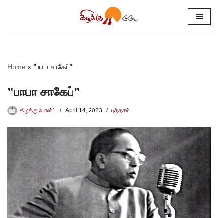
Skip
to
content
Home
»
”பாபா சாகேப்”
”பாபா சாகேப்”
கிழக்கு போஸ்ட்
April 14, 2023
புத்தகம்