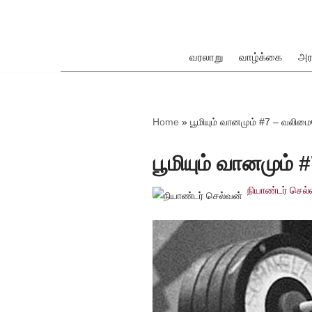
Skip
to
வரலாறு
வாழ்க்கை
அர
content
ok
Home
»
பூமியும் வானமும் #7 – வலிமை
பூமியும் வானமும்
நியாண்டர் செல
pp