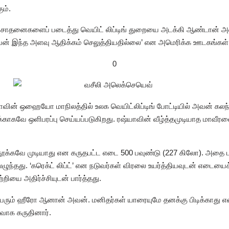
ும்.
க சாதனைகளைப் படைத்து வெயிட் லிப்டிங் துறையை அடக்கி ஆண்டான் அவ
ருவன் இந்த அளவு ஆதிக்கம் செலுத்தியதில்லை’ என அமெரிக்க ஊடகங்கள் 
0
ாவின் ஒஹையோ மாநிலத்தில் உலக வெயிட்லிப்டிங் போட்டியில் அவன் கலந
ாகவே ஒளிபரப்பு செய்யப்படுகிறது. ரஷ்யாவின் வீழ்த்தமுடியாத மாவீரன
ூக்கவே முடியாது என கருதபட்ட எடை 500 பவுண்டு (227 கிலோ). அதை ப
ேலெழுந்தது. ‘கரெக்ட் லிப்ட்’ என நடுவர்கள் விரலை உயர்த்தியவுடன் எடைய
றியை அதிர்ச்சியுடன் பார்த்தது.
ெரும் ஹீரோ ஆனான் அவன். மனிதர்கள் யாரையுமே தனக்கு பிடிக்காது 
ாக கருதினார்.