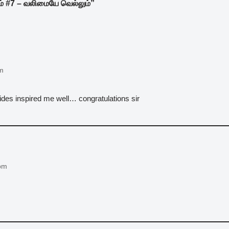
ம் #7 – வலிமையே வெல்லும்”
pm
ides inspired me well… congratulations sir
 pm