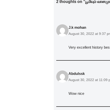
2 thoughts on “பூமியும் வானமு
o
n
p
o
p
k
J.k mohan
August 30, 2022 at 9:37 
Very excellent history bes
Abdulssk
August 30, 2022 at 11:09
Wow nice