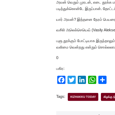
அவன் வெறும் முரடன், எடை தூக்க ம
படித்துக்கொன்டே இருப்பான். தோட்டக
யார் அவன்? இத்தனை நேரம் பெயர
வசீலி அலெக்செயெவ் (Vasily Aleks
பளு தூக்கும் போட்டியாக இருந்தாலு
வலிமை வென்றது என்றும் சொல்லலா
0
பகிர:
F
T
Li
W
S
a
wi
n
h
h
c
tt
k
at
ar
Tags:
KIZHAKKU TODAY
கிழக்கு ட
e
er
e
s
e
b
dI
A