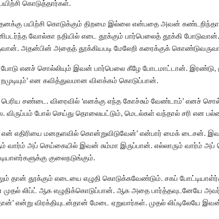
யிற்சி கொடுத்தார்கள்.
் தனக்கு பயிற்சி கொடுக்கும் திறமை இல்லை என்பதை அவன் கண்டறிந்தா
னிபடர்ந்த வோல்கா நதியில் எடை தூக்கும் பார்பெலைத் தூக்கி போடுவான்
்குவான். அதன்பின் அதைத் தூக்கியபடி மேலேறி கரைக்குக் கொண்டுவருவ
 போடு எனச் சொல்லியும் இவன் பார்பெலை கீழே போடமாட்டான். இரண்டு, மூ
்றமுடியும்’ என கவித்துவமான விளக்கம் கொடுப்பான்.
ெரிய சண்டை. விரைவில் ‘எனக்கு எந்த கோச்சும் வேண்டாம்’ எனச் சொல்லி
 விருப்பம் போல் செய்து தொலையட்டும், மெடல்கள் வந்தால் சரி என பல்லைக
ே என் எதிரியை மனதளவில் கொன்றுவிடுவேன்’ என்பார் மைக் டைசன். இ
ும் வார்ம் அப் செய்கையில் இவன் சும்மா இருப்பான். எல்லாரும் வார்ம் அப
டியாளர்களுக்கு குலைநடுங்கும்.
ிலும் தான் தூக்கும் எடையை எழுதி கொடுக்கவேண்டும். சகப் போட்டியாள்ர்க
முதல் லிப்ட் ஆக எழுதிக்கொடுப்பான். ஆக அதை பார்த்தவுடனேயே அவர்
ன்’ என்று விரக்தியுடன்தான் மேடை ஏறுவார்கள். முதல் லிப்டிலேயே இவ