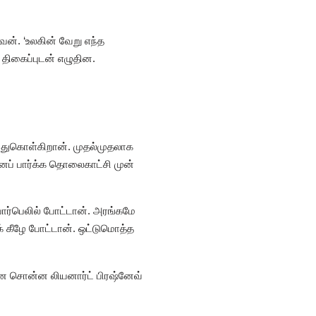
ன். ‘உலகின் வேறு எந்த
திகைப்புடன் எழுதின.
்துகொள்கிறான். முதல்முதலாக
ைப் பார்க்க தொலைகாட்சி முன்
ார்பெலில் போட்டான். அரங்கமே
ைக் கீழே போட்டான். ஒட்டுமொத்த
என சொன்ன லியனார்ட் பிரஷ்னேவ்