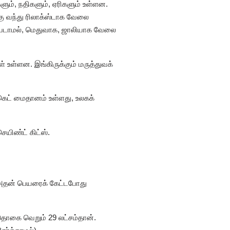
களும், நதிகளும், ஏரிகளும் உள்ளன.
கு வந்து ரிலாக்ஸ்டாக வேலை
வலைபடாமல், மெதுவாக, ஜாலியாக வேலை
உள்ளன. இங்கிருக்கும் மருத்துவக்
்கெட் மைதானம் உள்ளது, உலகக்
ெயிண்ட் கிட்ஸ்.
. அதன் பெயரைக் கேட்டபோது
் தொகை வெறும் 29 லட்சம்தான்.