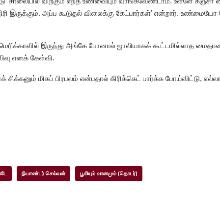
 ‘சாலையில் விற்கும் எந்த உணவையும் வாங்கவேண்டாம். உள்ளே கஞ்சா வை
மாதிரி இருக்கும். அப்ப கூடுதல் விலைக்கு கேட்பார்கள்’ என்றார். உண்ம
 அமெரிக்காவில் இருந்து அங்கே போனால் ஜாலியாகக் கூட்டமில்லாத மைதா
லிவு எனக் கேள்வி.
க் சிக்கனும் மிகப் பிரபலம் என்பதால் கிரிக்கெட் பார்க்க போய்விட்டு, எல்ல
ுடே
நியாண்டர் செல்வன்
பூமியும் வானமும் (தொடர்)