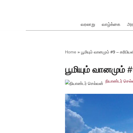
Skip
to
வரலாறு
வாழ்க்கை
அர
content
ok
Home
»
பூமியும் வானமும் #9 – கரிபிய
பூமியும் வானமும் 
நியாண்டர் செல
pp