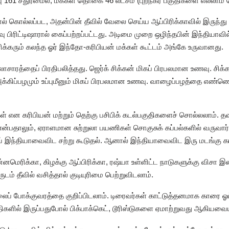
 161 சதுரமைல், மக்கள் தொகை 46 லட்சம் (புறநகர் பகுதிகளை எல்லாம் சே
ளால் கொல்லப்பட, அதன்பின் தீவில் வேலை செய்ய ஆப்பிரிக்காவில் இருந்து
 பிரிட்டிஷாரால் கைப்பற்றப்பட்டது. அடிமை முறை ஒழிந்தபின் இந்தியாவில்
ிரிக்கரும் கலந்த ஓர் இந்தோ-கரிபியன் மக்கள் கூட்டம் அங்கே உருவானது.
லாசாரத்தைப் பிரதிபலித்தது. ஜெர்க் சிக்கன் மிகப் பிரபலமான உணவு. சி
அக்கிப்பழமும் உப்புமீனும் மிகப் பிரபலமான உணவு. வாழைப்பழத்தை எண்ண
என கரிபியன் மற்றும் தெற்கு பசிபிக் கடல்பகுதிகளைச் சொல்லலாம். தவ
 என்பதாலும், ஏராளமான சுற்றுலா பயணிகள் சொகுசுக் கப்பல்களில் வருவார்
ய் இந்தியாவைவிட சற்று கூடுதல். ஆனால் இந்தியாவைவிட இரு மடங்கு காஸ
னமெரிக்கா, கிழக்கு ஆப்பிரிக்கா, ரஷ்யா உள்ளிட்ட நாடுகளுக்கு விசா இன
டம் தீவில் வசித்தால் குடியுரிமை பெற்றுவிடலாம்.
 போக்குவரத்தை குறிப்பிடலாம். டிரைவர்கள் காட்டுத்தனமாக காரை ஓட்
திகளில் இருப்பதுபோல் பிக்பாக்கெட், டூரிஸ்டுகளை ஏமாற்றுவது ஆகியவையு