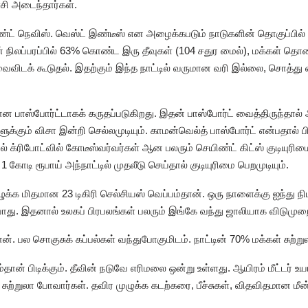
்சி அடைந்தார்கள்.
ண்ட் நெவிஸ். வெஸ்ட் இண்டீஸ் என அழைக்கபடும் நாடுகளின் தொகுப்பில் உ
 நிலப்பரப்பில் 63% கொண்ட இரு தீவுகள் (104 சதுர மைல்), மக்கள் த
விடக் கூடுதல். இதற்கும் இந்த நாட்டில் வருமான வரி இல்லை, சொத்து 
ான பாஸ்போர்ட்டாகக் கருதப்படுகிறது. இதன் பாஸ்போர்ட் வைத்திருந்தால
க்கும் விசா இன்றி செல்லமுடியும். காமன்வெல்த் பாஸ்போர்ட் என்பதால் பி
் க்ரிபோட்வில் கோடீஸ்வர்வர்கள் ஆன பலரும் செயிண்ட் கிட்ஸ் குடியுரிம
 1 கோடி ரூபாய் அந்நாட்டில் முதலீடு செய்தால் குடியுரிமை பெறமுடியும்.
ழுக்க மிதமான 23 டிகிரி செல்சியஸ் வெப்பம்தான். ஒரு நாளைக்கு ஐந்து 
. இதனால் உலகப் பிரபலங்கள் பலரும் இங்கே வந்து ஜாலியாக விடுமுறைய
ன். பல சொகுசுக் கப்பல்கள் வந்துபோகுமிடம். நாட்டின் 70% மக்கள் சுற்ற
்தான் பிடிக்கும். தீவின் நடுவே எரிமலை ஒன்று உள்ளது. ஆயிரம் மீட்டர் உ
ுற்றுலா போவார்கள். தவிர முழுக்க கடற்கரை, பீச்சுகள், விதவிதமான மீன்