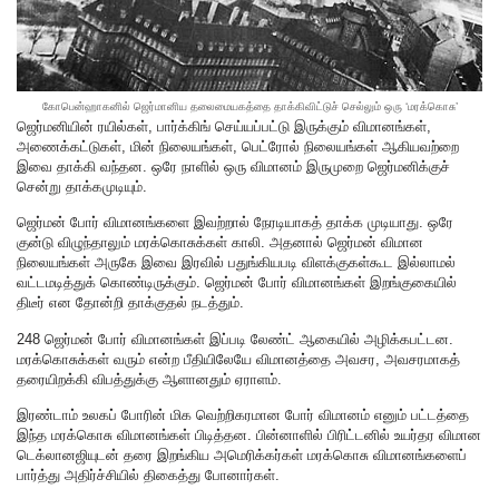
கோபென்ஹாகனில் ஜெர்மானிய தலைமையகத்தை தாக்கிவிட்டுச் செல்லும் ஒரு ‘மரக்கொசு’
ஜெர்மனியின் ரயில்கள், பார்க்கிங் செய்யப்பட்டு இருக்கும் விமானங்கள்,
அணைக்கட்டுகள், மின் நிலையங்கள், பெட்ரோல் நிலையங்கள் ஆகியவற்றை
இவை தாக்கி வந்தன. ஒரே நாளில் ஒரு விமானம் இருமுறை ஜெர்மனிக்குச்
சென்று தாக்கமுடியும்.
ஜெர்மன் போர் விமானங்களை இவற்றால் நேரடியாகத் தாக்க முடியாது. ஒரே
குன்டு விழுந்தாலும் மரக்கொசுக்கள் காலி. அதனால் ஜெர்மன் விமான
நிலையங்கள் அருகே இவை இரவில் பதுங்கியபடி விளக்குகள்கூட இல்லாமல்
வட்டமடித்துக் கொண்டிருக்கும். ஜெர்மன் போர் விமானங்கள் இறங்குகையில்
திடீர் என தோன்றி தாக்குதல் நடத்தும்.
248 ஜெர்மன் போர் விமானங்கள் இப்படி லேண்ட் ஆகையில் அழிக்கபட்டன.
மரக்கொசுக்கள் வரும் என்ற பீதியிலேயே விமானத்தை அவசர, அவசரமாகத்
தரையிறக்கி விபத்துக்கு ஆளானதும் ஏராளம்.
இரண்டாம் உலகப் போரின் மிக வெற்றிகரமான போர் விமானம் எனும் பட்டத்தை
இந்த மரக்கொசு விமானங்கள் பிடித்தன. பின்னாளில் பிரிட்டனில் உயர்தர விமான
டெக்லானஜியுடன் தரை இறங்கிய அமெரிக்கர்கள் மரக்கொசு விமானங்களைப்
பார்த்து அதிர்ச்சியில் திகைத்து போனார்கள்.