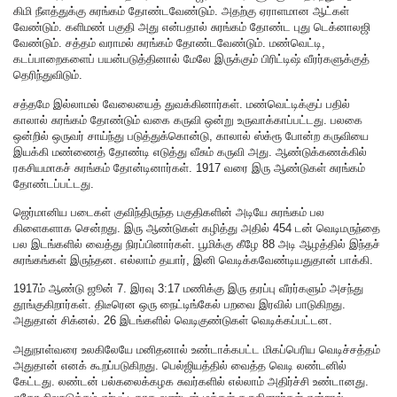
கிமி நீளத்துக்கு சுரங்கம் தோண்டவேண்டும். அதற்கு ஏராளமான ஆட்கள்
வேண்டும். களிமண் பகுதி அது என்பதால் சுரங்கம் தோண்ட புது டெக்னாலஜி
வேண்டும். சத்தம் வராமல் சுரங்கம் தோண்டவேண்டும். மண்வெட்டி,
கடப்பாறைகளைப் பயன்படுத்தினால் மேலே இருக்கும் பிரிட்டிஷ் வீரர்களுக்குத்
தெரிந்துவிடும்.
சத்தமே இல்லாமல் வேலையைத் துவக்கினார்கள். மண்வெட்டிக்குப் பதில்
காலால் சுரங்கம் தோண்டும் வகை கருவி ஒன்று உருவாக்காப்பட்டது. பலகை
ஒன்றில் ஒருவர் சாய்ந்து படுத்துக்கொன்டு, காலால் ஸ்க்ரூ போன்ற கருவியை
இயக்கி மண்ணைத் தோண்டி எடுத்து வீசும் கருவி அது. ஆண்டுக்கணக்கில்
ரகசியமாகச் சுரங்கம் தோன்டினார்கள். 1917 வரை இரு ஆண்டுகள் சுரங்கம்
தோண்டப்பட்டது.
ஜெர்மானிய படைகள் குவிந்திருந்த பகுதிகளின் அடியே சுரங்கம் பல
கிளைகளாக சென்றது. இரு ஆண்டுகள் கழித்து அதில் 454 டன் வெடிமருந்தை
பல இடங்களில் வைத்து நிரப்பினார்கள். பூமிக்கு கீழே 88 அடி ஆழத்தில் இந்தச்
சுரங்கங்கள் இருந்தன. எல்லாம் தயார், இனி வெடிக்கவேண்டியதுதான் பாக்கி.
1917ம் ஆண்டு ஜூன் 7. இரவு 3:17 மணிக்கு இரு தரப்பு வீரர்களும் அசந்து
தூங்குகிறார்கள். திடீரென ஒரு நைட்டிங்கேல் பறவை இரவில் பாடுகிறது.
அதுதான் சிக்னல். 26 இடங்களில் வெடிகுண்டுகள் வெடிக்கப்பட்டன.
அதுநாள்வரை உலகிலேயே மனிதனால் உண்டாக்கபட்ட மிகப்பெரிய வெடிச்சத்தம்
அதுதான் எனக் கூறப்படுகிறது. பெல்ஜியத்தில் வைத்த வெடி லண்டனில்
கேட்டது. லண்டன் பல்கலைக்கழக சுவர்களில் எல்லாம் அதிர்ச்சி உண்டானது.