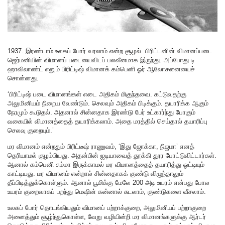
1937. இரண்டாம் உலகப் போர் வரலாம் என்ற சூழல். பிரிட்டனின் விமானப்படை
ஜெர்மனியின் விமானப் படையைவிடப் பலவீனமாக இருந்து. அப்போது டி
ஹாவிலாண்ட் எனும் பிரிட்டிஷ் விமானக் கம்பெனி ஓர் ஆலோசனையைச்
சொன்னது.
‘பிரிட்டிஷ் படை விமானங்கள் எடை அதிகம் மிகுந்தவை. கட்டுவதற்கு
அலுமினியம் நிறைய வேண்டும். செலவும் அதிகம் பிடிக்கும். தயாரிக்க ஆகும்
நேரமும் கூடுதல். அதனால் சின்னதாக இரண்டு பேர் உட்கார்ந்து போகும்
வகையில் விமானத்தைத் தயாரிக்கலாம். அதை மரத்தில் செய்தால் தயாரிப்பு
செலவு குறையும்.’
மர விமானம் என்றதும் பிரிட்டீஷ் ராணுவம், ‘இது ஜோக்கா, நிஜமா’ எனத்
தெரியாமல் குழம்பியது. அதன்பின் ஐடியாவைத் தூக்கி தூர போட்டுவிட்டார்கள்.
ஆனால் கம்பெனி சும்மா இருக்காமல் மர விமானத்தைத் தயாரித்து ஓட்டியும்
காட்டியது. மர விமானம் என்றால் சின்னதாகக் குண்டு விழுந்தாலும்
தீப்பிடித்துக்கொள்ளும். ஆனால் பூமிக்கு மேலே 200 அடி உயரம் என்பது போல
உயரம் குறைவாகப் பறந்து மெஷின் கன்னால் சுடலாம், குண்டுகளை வீசலாம்.
உலகப் போர் தொடங்கியதும் விமானப் பற்றாக்குறை, அலுமினியப் பற்றாகுறை
அனைத்தும் சூழ்ந்துகொள்ள, வேறு வழியின்றி மர விமானங்களுக்கு ஆர்டர்