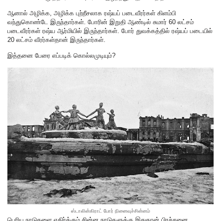
ஆனால் அழிக்க, அழிக்க புற்றீசலாக ரஷ்யப் படைவீரர்கள் கிளம்பி
வந்துகொண்டே இருந்தார்கள். போரின் இறுதி ஆண்டில் சுமார் 60 லட்சம்
படைவீரர்கள் ரஷ்ய ஆர்மியில் இருந்தார்கள். போர் துவக்கத்தில் ரஷ்யப் படையில்
20 லட்சம் வீரர்கள்தான் இருந்தார்கள்.
இத்தனை பேரை எப்படிக் கொல்லமுடியும்?
ஸ்டாலின்கிராட் போர் நினைவுச்சின்னம்
பெரிய நாடுகளை எதிர்க்கும் சின்ன நாடுகளுக்கு இதுதான் பிரச்சனை.