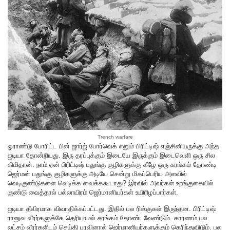
Trench warfare
ஓராண்டு போரிட்ட பின் ஜார்ஜ் போர்வெக் எனும் பிரிட்டிஷ் எஞ்சினியருக்கு அந்த
ஐடியா தோன்றியது. இரு தரப்புக்கும் இடையே இருக்கும் இடைவெளி ஒரு சில
கிமிதான். நாம் ஏன் பிரிட்டிஷ் பதுங்கு குழிகளுக்கு கீழே ஒரு சுரங்கம் தோண்டி
ஜெர்மன் பதுங்கு குழிகளுக்கு அடியே சென்று மிகப்பெரிய அளவில்
வெடிகுண்டுகளை வெடிக்க வைக்ககூடாது? இரவில் அவர்கள் உறங்குகையில்
குண்டு வைத்தால் பல்லாயிரம் ஜெர்மானியர்கள் உயிரிழப்பார்கள்.
ஐடியா தீவிரமாக விவாதிக்கப்பட்டது. இதில் பல ரிஸ்குகள் இருந்தன. பிரிட்டிஷ்
ரானுவ வீரர்களுக்கே தெரியாமல் சுரங்கம் தோண்டவேண்டும். காரணம் பல
லட்சம் வீரர்களிடம் செய்தி பரவினால் ஜெர்மானியர்களுக்கும் தெரிந்துவிடும். பல