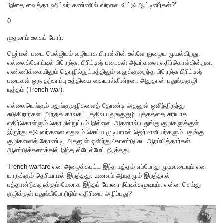
‘இதை வைத்தா ஹிட்லர் கண்ணில் விரலை விட்டு ஆட்டினீர்கள்?’
0
முதலாம் உலகப் போர்.
ஜெர்மன் படை பெல்ஜியம் வழியாக பிரான்சின் உள்ளே நுழைய முயல்கிறது.
எல்லைக்கோட்டில் பிரெஞ்சு, பிரிட்டிஷ் படைகள் அவர்களை எதிர்கொள்கின்றன.
எண்ணிக்கையிலும் தொழில்நுட்பத்திலும் வலுக்குறைந்த பிரெஞ்சு-பிரிட்டிஷ்
படைகள் ஒரு தற்காப்பு உத்தியை கையாள்கின்றன. அதுதான் பதுங்குகுழி
யுத்தம் (Trench war).
எல்லையெங்கும் பதுங்குகுழிகளைத் தோண்டி அதனுள் ஒளிந்திருந்து
சுடுகிறார்கள். அந்தக் காலகட்டத்தில் பதுங்குகுழி யுத்தத்தை சரியாக
எதிர்கொள்ளும் தொழில்நுட்பம் இல்லை. அதனால் பதுங்கு குழிகளுக்குள்
இருந்து சுடுபவர்களை எதுவும் செய்ய முடியாமல் ஜெர்மானியர்களும் பதுங்கு
குழிகளைத் தோண்டி, அதனுள் ஒளிந்துகொண்டு சுட ஆரம்பித்தார்கள்.
ஆண்டுக்கணக்கில் இந்த ஸ்டேல்மேட் நீடித்தது.
Trench warfare என அழைக்கபட்ட இந்த யுத்தம் எப்போது முடிவடையும் என
யாருக்கும் தெரியாமல் இருந்தது. உணவும் ஆயுதமும் இருந்தால்
பத்தான்டுகளுக்கும் மேலாக இந்தப் போரை நீட்டிக்கமுடியும். என்ன செய்து
குழிக்குள் பதுங்கிபோரிடும் எதிரியை அழிப்பது?