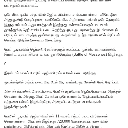
ஏதோ நிலநடுக்கம் ஏற்பட்டதாக லண்டன் மக்கள் கருதினார்கள் என்றால்
பார்த்துக்கொள்ளலாம்.
ஒரே வினாடியில் பத்தாயிரம் ஜெர்மானியர்கள் சாம்பலானார்கள். ஹிரோஷிமா
அணுகுண்டு வெடிப்புவரை உலகிலேயே மிக அதிகமான மக்கள் ஒரே நொடியில்
இறந்த சம்பவம் அதுவாகத்தான் இருந்தது. எல்லையெங்கும் பல மைல்
தூரத்துக்கு ஜெர்மானியப் படை தெறித்து ஓடியது. அனைத்து இடங்களையும்
பிரிட்டிஷ் படை பிடித்து முன்னேறியது. அதன்பின் நடந்த கடும்போரில் பிரிட்டன்
வென்று ஆதிக்கநிலையை அடைந்தது.
போர் முடிந்தபின் ஜெர்மனி தோற்றதற்குக் கூறப்பட்ட முக்கிய காரணங்களில்
இரண்டாவதாக இந்தச் சுரங்க குன்டுவெடிப்பு (Battle of Messenes) இருந்தது.
0
இரன்டாம் உலகப் போரில் ஜெர்மனி ரஷ்யா மேல் படை எடுத்தது.
துவக்கத்தில் ரஷ்யப் படை அடி மேல் அடி வாங்கியது. தோல்வி மேல் தோல்வி.
ஆனால் ஸ்டாலின் அசரவில்லை. போரில் உறுதியாக ஜெயிப்போம் என அடித்துச்
சொன்னார். அதற்கு அவர் சொன்ன ஒரே காரணம். ‘ஜெர்மானியர்களிடம்
எத்தனை புல்லட் இருக்கிறதோ, அதைவிட கூடுதலான ரஷ்யர்கள்
இருக்கிறார்கள்.’
போரின் முடிவில் ஜெர்மானியர்கள் 11 லட்சம் ரஷ்யப் படை வீரர்களைக்
கொன்றார்கள். அவர்கள் இழந்தது 728,000 பேரைத்தான். நாலாயிரம்
டாங்கிகளை அழித்தார்கள். அவர்கள் இழந்தது அதில் பாதிதான்.