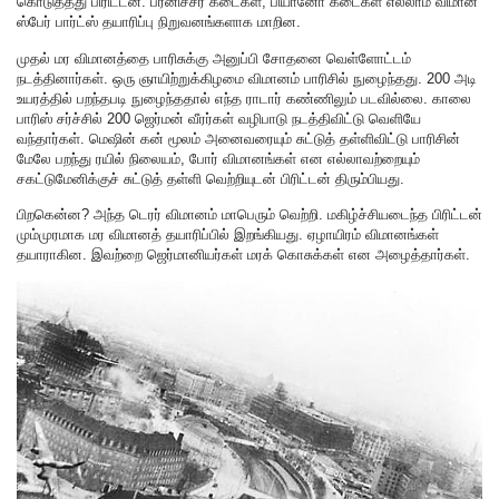
கொடுத்தது பிரிட்டன். பர்னிச்சர் கடைகள், பியானோ கடைகள் எல்லாம் விமான
ஸ்பேர் பார்ட்ஸ் தயாரிப்பு நிறுவனங்களாக மாறின.
முதல் மர விமானத்தை பாரிசுக்கு அனுப்பி சோதனை வெள்ளோட்டம்
நடத்தினார்கள். ஒரு ஞாயிற்றுக்கிழமை விமானம் பாரிசில் நுழைந்தது. 200 அடி
உயரத்தில் பறந்தபடி நுழைந்ததால் எந்த ராடார் கண்ணிலும் படவில்லை. காலை
பாரிஸ் சர்ச்சில் 200 ஜெர்மன் வீரர்கள் வழிபாடு நடத்திவிட்டு வெளியே
வந்தார்கள். மெஷின் கன் மூலம் அனைவரையும் சுட்டுத் தள்ளிவிட்டு பாரிசின்
மேலே பறந்து ரயில் நிலையம், போர் விமானங்கள் என எல்லாவற்றையும்
சகட்டுமேனிக்குச் சுட்டுத் தள்ளி வெற்றியுடன் பிரிட்டன் திரும்பியது.
பிறகென்ன? அந்த டெரர் விமானம் மாபெரும் வெற்றி. மகிழ்ச்சியடைந்த பிரிட்டன்
மும்முரமாக மர விமானத் தயாரிப்பில் இறங்கியது. ஏழாயிரம் விமானங்கள்
தயாராகின. இவற்றை ஜெர்மானியர்கள் மரக் கொசுக்கள் என அழைத்தார்கள்.