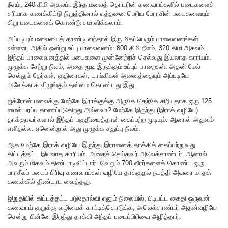
நீளம், 240 கிமி அகலம். இந்த மலைத் தொடரின் கணவாய்களில் படைகளைச்
சரியாக கணக்கிட்டு நிறுத்தினால் எத்தனை பெரிய பேரரசின் படைகளையும்
சிறு படைகளைக் கொண்டு சமாளிக்கலாம்.
அப்படியும் மலையைத் தாண்டி வந்தால் இரு மிகப்பெரும் பாலைவனங்கள்
உள்ளன. அதில் ஒன்று உப்பு பாலைவனம். 800 கிமி நீளம், 320 கிமி அகலம்.
இந்தப் பாலைவனத்தில் படைகளை முன்னேற்றிச் செல்வது இயலாத காரியம்.
முழுக்க சேற்று நிலம், அதை மூடி இருக்கும் உப்புப் பாறைகள். அதன் மேல்
செல்லும் தேர்கள், குதிரைகள், டாங்கிகள் அனைத்தையும் அப்படியே
அலேக்காக விழுங்கும் தன்மை கொண்டது இது.
ஜக்ரோஸ் மலைக்கு மேற்கே இராக்குக்கு அருகே தெற்கே சிறியதாக ஒரு 125
மைல் பரப்பு காணப்படுகிறது அல்லவா? மேற்கே இருந்து (இராக் வழியே)
தாக்குபவர்களால் இந்தப் பகுதியைத்தான் கைப்பற்ற முடியும். ஆனால் அதுவும்
எளிதல்ல. ஏனென்றால் அது முழுக்க சதுப்பு நிலம்.
ஆக மேற்கே இராக் வழியே இருந்து இரானைத் தாக்கிக் கைப்பற்றுவது
கிட்டத்தட்ட இயலாத காரியம். அதைச் செய்தவர் அலெக்சாண்டர். ஆனால்
அவரும் மிகவும் திண்டாடிவிட்டார். வெறும் 700 வீரர்களைக் கொண்ட ஒரு
பாரசீகப் படைப் பிரிவு கணவாய்கள் வழியே தாக்குதல் நடத்தி அவரை மாதக்
கணக்கில் திண்டாட வைத்தது.
இறுதியில் கிட்டத்தட்ட படுதோல்வி எனும் நிலையில், பிடிபட்ட கைதி ஒருவன்
கணவாய் குறுக்கு வழியைக் காட்டிக்கொடுக்க, அலெக்சாண்டர் அதன்வழியே
சென்று பின்னே இருந்து தாக்கி அந்தப் படைப்பிரிவை அழித்தார்.