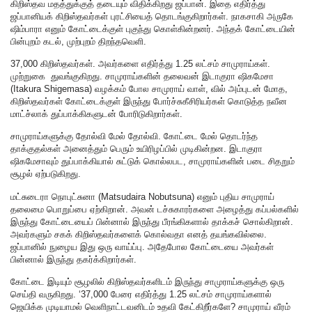
கிறிஸ்தவ மதத்துக்குத் தடையும் விதிக்கிறது ஜப்பான். இதை எதிர்த்து
ஜப்பானியக் கிறிஸ்தவர்கள் புரட்சியைத் தொடங்குகிறார்கள். நாகசாகி அருகே
ஷிம்பாரா எனும் கோட்டைக்குள் புகுந்து கொள்கின்றனர். அந்தக் கோட்டையின்
பின்புறம் கடல், முற்புறம் திறந்தவெளி.
37,000 கிறிஸ்தவர்கள். அவர்களை எதிர்த்து 1.25 லட்சம் சாமுராய்கள்.
முற்றுகை துவங்குகிறது. சாமுராய்களின் தலைவன் இடாகுரா ஷிகமேசா
(Itakura Shigemasa) வழக்கம் போல சாமுராய் வாள், வில் அம்புடன் மோத,
கிறிஸ்தவர்கள் கோட்டைக்குள் இருந்து போர்ச்சுகீசிரியர்கள் கொடுத்த நவீன
மாட்ச்லாக் துப்பாக்கிகளுடன் போரிடுகிறார்கள்.
சாமுராய்களுக்கு தோல்வி மேல் தோல்வி. கோட்டை மேல் தொடர்ந்த
தாக்குதல்கள் அனைத்தும் பெரும் உயிரிழப்பில் முடிகின்றன. இடாகுரா
ஷிகமேசாவும் துப்பாக்கியால் சுட்டுக் கொல்லபட, சாமுராய்களின் படை சிதறும்
சூழல் ஏற்படுகிறது.
மட்சுடைரா நொபுட்சுனா (Matsudaira Nobutsuna) எனும் புதிய சாமுராய்
தலைமை பொறுப்பை ஏற்கிறான். அவன் டச்சுகாரர்களை அழைத்து கப்பல்களில்
இருந்து கோட்டையைப் பின்னால் இருந்து பீரங்கிகளால் தாக்கச் சொல்கிறான்.
அவர்களும் சகக் கிறிஸ்தவர்களைக் கொல்வதா எனத் தயங்கவில்லை.
ஜப்பானில் நுழைய இது ஒரு வாய்ப்பு. அதேபோல கோட்டையை அவர்கள்
பின்னால் இருந்து தகர்க்கிறார்கள்.
கோட்டை இடியும் சூழலில் கிறிஸ்தவர்களிடம் இருந்து சாமுராய்களுக்கு ஒரு
செய்தி வருகிறது. ‘37,000 பேரை எதிர்த்து 1.25 லட்சம் சாமுராய்களால்
ஜெயிக்க முடியாமல் வெளிநாட்டவனிடம் உதவி கேட்கிறீர்களே? சாமுராய் வீரம்