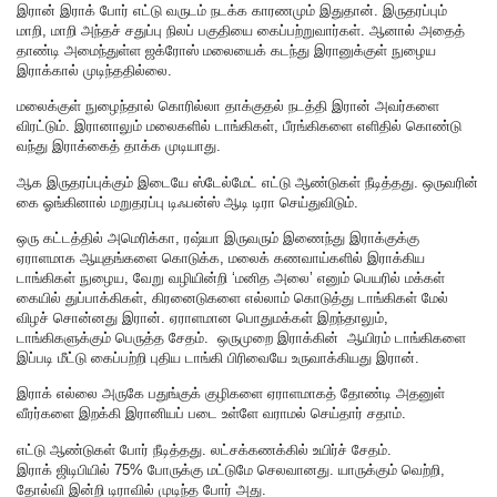
இரான் இராக் போர் எட்டு வருடம் நடக்க காரணமும் இதுதான். இருதரப்பும்
மாறி, மாறி அந்தச் சதுப்பு நிலப் பகுதியை கைப்பற்றுவார்கள். ஆனால் அதைத்
தாண்டி அமைந்துள்ள ஜக்ரோஸ் மலையைக் கடந்து இரானுக்குள் நுழைய
இராக்கால் முடிந்ததில்லை.
மலைக்குள் நுழைந்தால் கொரில்லா தாக்குதல் நடத்தி இரான் அவர்களை
விரட்டும். இரானாலும் மலைகளில் டாங்கிகள், பீரங்கிகளை எளிதில் கொண்டு
வந்து இராக்கைத் தாக்க முடியாது.
ஆக இருதரப்புக்கும் இடையே ஸ்டேல்மேட் எட்டு ஆண்டுகள் நீடித்தது. ஒருவரின்
கை ஓங்கினால் மறுதரப்பு டிஃபன்ஸ் ஆடி டிரா செய்துவிடும்.
ஒரு கட்டத்தில் அமெரிக்கா, ரஷ்யா இருவரும் இணைந்து இராக்குக்கு
ஏராளமாக ஆயுதங்களை கொடுக்க, மலைக் கணவாய்களில் இராக்கிய
டாங்கிகள் நுழைய, வேறு வழியின்றி ‘மனித அலை’ எனும் பெயரில் மக்கள்
கையில் துப்பாக்கிகள், கிரனைடுகளை எல்லாம் கொடுத்து டாங்கிகள் மேல்
விழச் சொன்னது இரான். ஏராளமான பொதுமக்கள் இறந்தாலும்,
டாங்கிகளுக்கும் பெருத்த சேதம். ஒருமுறை இராக்கின் ஆயிரம் டாங்கிகளை
இப்படி மீட்டு கைப்பற்றி புதிய டாங்கி பிரிவையே உருவாக்கியது இரான்.
இராக் எல்லை அருகே பதுங்குக் குழிகளை ஏராளமாகத் தோண்டி அதனுள்
வீரர்களை இறக்கி இரானியப் படை உள்ளே வராமல் செய்தார் சதாம்.
எட்டு ஆண்டுகள் போர் நீடித்தது. லட்சக்கணக்கில் உயிர்ச் சேதம்.
இராக் ஜிடிபியில் 75% போருக்கு மட்டுமே செலவானது. யாருக்கும் வெற்றி,
தோல்வி இன்றி டிராவில் முடிந்த போர் அது.