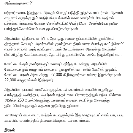
அவ்வளவுதானா?’
மற்றவர்களாக இருந்தால் அதைப் பொருட்படுத்தி இருக்கமாட்டர்கள். ஆனால்
சாமுராய்களுக்கு இம்மாதிரி விஷயங்களில் மான உணர்ச்சி மிக அதிகம்.
டச்சுக்காரர்களைப் போகச் சொல்லிவிட்டு வெற்றியோ, தோல்வியோ நாமே
பார்த்துக்கொள்வோம் என முடிவெடுக்கிறார்கள்.
அதன்பின் உத்தியை மாற்றி ‘ஏதோ ஒரு சமயம் துப்பாக்கியில் குண்டுகள்
தீரத்தான் செய்யும். அவர்களின் குண்டுகள் தீரும் வரை போக்கு காட்டுவோம்’
எனச் சொல்லி மரத் தடுப்புகள், மரக் கேடயங்களை அமைத்து அவற்றின்
பின்னிருந்து கோட்டையைத் தொடர்ந்து தாக்கிக்கொண்டே இருக்கிறார்கள்.
கோட்டைக்குள் குண்டுகளும் உணவும் தீர்ந்து போகிறது. அதன்பின்
கோட்டைக்குள் சாமுராய் படைகள் நுழைகின்றன. கடும் போரின் முடிவில்
கோட்டை சரண் அடைகிறது. 27,000 கிறிஸ்தவர்கள் உயிரை இழக்கிறார்கள்.
22,000 சாமுராய்கள் இறந்தனர்.
அதன்பின் ஜப்பான் வணிகம் முழுக்க டச்சுகாரர்கள் கையில் வருகிறது.
வாக்குறுதி அளித்தபடி அவர்கள் எந்தச் சமய பிரசாரத்திலும் ஈடுபடவில்லை.
அடுத்த 250 ஆண்டுகளுக்கு டச்சுகாரர்களைத் தவிர்த்து அனைத்து
ஐரோப்பியர்களுக்கும் கதவை மூடுகிறது ஜப்பான்.
‘காசேதான் கடவுளடா, அந்தக் கடவுளுக்கும் இது தெரியுமடா’ எனப் பாடியபடி
காலனிய வணிகத்தில் திளைக்கின்றனர் டச்சுகாரர்கள்.
இரான்