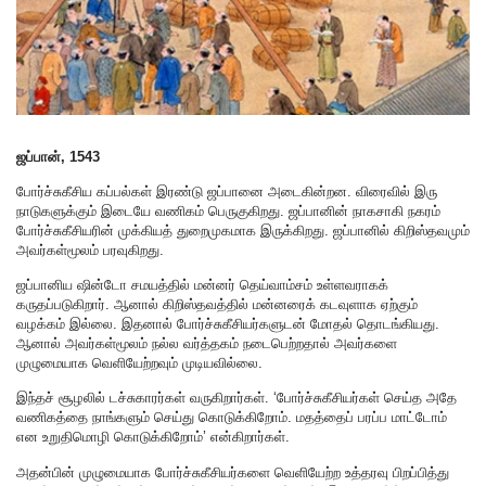
ஜப்பான், 1543
போர்ச்சுகீசிய கப்பல்கள் இரண்டு ஜப்பானை அடைகின்றன. விரைவில் இரு
நாடுகளுக்கும் இடையே வணிகம் பெருகுகிறது. ஜப்பானின் நாகசாகி நகரம்
போர்ச்சுகீசியரின் முக்கியத் துறைமுகமாக இருக்கிறது. ஜப்பானில் கிறிஸ்தவமும்
அவர்கள்மூலம் பரவுகிறது.
ஜப்பானிய ஷின்டோ சமயத்தில் மன்னர் தெய்வாம்சம் உள்ளவராகக்
கருதப்படுகிறார். ஆனால் கிறிஸ்தவத்தில் மன்னரைக் கடவுளாக ஏற்கும்
வழக்கம் இல்லை. இதனால் போர்ச்சுகீசியர்களுடன் மோதல் தொடங்கியது.
ஆனால் அவர்கள்மூலம் நல்ல வர்த்தகம் நடைபெற்றதால் அவர்களை
முழுமையாக வெளியேற்றவும் முடியவில்லை.
இந்தச் சூழலில் டச்சுகாரர்கள் வருகிறார்கள். ‘போர்ச்சுகீசியர்கள் செய்த அதே
வணிகத்தை நாங்களும் செய்து கொடுக்கிறோம். மதத்தைப் பரப்ப மாட்டோம்
என உறுதிமொழி கொடுக்கிறோம்’ என்கிறார்கள்.
அதன்பின் முழுமையாக போர்ச்சுகீசியர்களை வெளியேற்ற உத்தரவு பிறப்பித்து