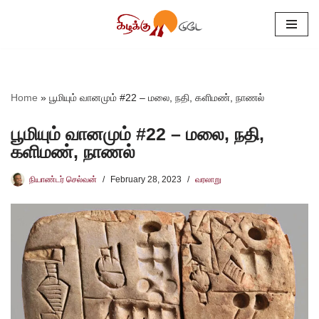
Skip
to
content
Home
»
பூமியும் வானமும் #22 – மலை, நதி, களிமண், நாணல்
பூமியும் வானமும் #22 – மலை, நதி,
களிமண், நாணல்
நியாண்டர் செல்வன்
February 28, 2023
வரலாறு