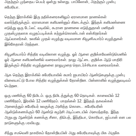
அதற்கும் முந்தைய பெயர் ஒன்று உள்ளது. பாபிலோன், அதற்கும் முன்பு
சுமேரியா.
தெற்கு இராக்கில் இரு நதிக்கரைகளிலும் ஏராளமான நாணல்கள்
வளர்ந்திருக்கும். ஏராளமான களிமண்னும் கிடைக்கும். இந்தக் களிமண்ணை
எடுத்து ஒரு டேப்லட் வடிவில், கூரான நாணலை எடுத்துதான் மனிதன்
முதன்முதலாக எழுதப்படிக்கக் கற்றுக்கொண்டான் என்கிறார்கள்
ஆய்வாளர்கள். உலகில் முதல் எழுத்து வடிவமான கியூனிஃபார்ம் எழுத்துகள்
இங்கேதான் பிறந்தன.
கியூனிஃபார்ம் சித்திர வடிவிலான எழுத்து. ஓர் ஆளை குறிக்கவேண்டுமெனில்
ஓர் ஆளை களிமண்ணில் வரைவார்கள். நாலு ஆட்டை குறிக்க ஆடு மாதிரி
இருக்கும் சித்திர எழுத்துகளை நாலுமுறை தொடர்ச்சியாக வரைவார்கள்.
ஆக தெற்கு இராக்கில் சுமேரியாவில் சுமார் ஐயாயிரம் ஆண்டுகளுக்கு முன்பு
விளையாட்டு போல சித்திர எழுத்துக்கள் தோன்றின. பின்னாளில் எழுத்துவடிவம்
பெற்றன.
ஒரு மணிக்கு 60 நிமிடம். ஒரு நிமிடத்துக்கு 60 நொடிகள். காலையில் 12
மணிநேரம், இரவில் 12 மணிநேரம். மாதங்கள் 12. இந்தத் தகவல்கள்
அனைத்தும் சுமேரியர் உலகுக்கு அளித்த கொடை. சுமேரியரின்
ஆன்டுக்கணக்கும் 60 ஆண்டு சுழற்சி அடிப்படையில் அமைந்ததே. இந்த
அறுபது ஆண்டுக் கணக்கு சீனா, திபெத், இந்தியா, கொரியா, ஜப்பான் என பல
நாடுகளுக்கு பரவியது.
சிந்து சமவெளி நாகரிகம் தோன்றியபின் அது சுமேரியாவுக்கு மிக அருகே