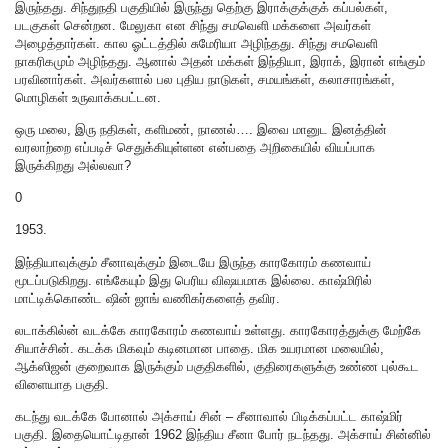
இருந்தது. சிந்துநதி பகுதியில் இருந்து தெற்கு இராக்குக்குக் கப்பல்கள்,
படகுகள் சென்றன. மேலுகா என சிந்து சமவெளி மக்களை அவர்கள்
அழைத்தார்கள். கால ஓட்டத்தில் சுமேரியா அழிந்தது. சிந்து சமவெளி
நாகரிகமும் அழிந்தது. ஆனால் அதன் மக்கள் இந்தியா, இராக், இரான் எங்கும்
பரவினார்கள். அவர்களால் பல புதிய நாடுகள், சமயங்கள், கலாசாரங்கள்,
மொழிகள் உருவாக்கபட்டன.
ஒரு மலை, இரு நதிகள், களிமண், நாணல்…. இவை மானுட இனத்தின்
வரலாற்றை எப்படிச் செதுக்கியுள்ளன என்பதை அறிகையில் வியப்பாக
இருக்கிறது அல்லவா?
0
1953.
இந்தியாவுக்கும் சீனாவுக்கும் இடையே இருந்த காரகோரம் கணவாய்
மூடப்படுகிறது. எங்கேயும் இது பெரிய விஷயமாக இல்லை. காஷ்மிரில்
மாட்டிக்கொண்ட ஷின் ஜாங் வணிகர்களைத் தவிர.
லடாக்கில்ன் வடக்கே காரகோரம் கணவாய் உள்ளது. காரகோரத்துக்கு மேற்கே
சியாச்சின். கடக்க மிகவும் கடினமான பாதை. மிக உயரமான மலையில்,
ஆக்ஸிஜன் குறைவாக இருக்கும் பகுதிகளில், குதிரைகளுக்கு உண்ண புல்கூட
விளையாத பகுதி.
கடந்து வடக்கே போனால் அக்சாய் சின் – சீனாவால் பிடிக்கப்பட்ட காஷ்மிர்
பகுதி. இதையொட்டிதான் 1962 இந்திய சீனா போர் நடந்தது. அக்சாய் சின்னில்