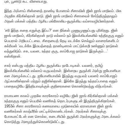
புல், பூண்டு கூட விளையாது.
இந்த அக்சாய் சின்னைத் தாண்டி போனால் சீனாவின் ஜின் ஜாங் மாநிலம். மிக
அருகே கிர்கிஸ்தான் நாடு. ஜின் ஜாங் மாநிலம் சீனாவைச் சேர்ந்திருந்தாலும்
அதன் மக்கள் மத்திய ஆசிய மங்கோலிய-துருக்கிய வம்சாவழியினர்தான்.
‘சரி இந்த கதை எதுக்கு இப்ப?’ என நீங்கள் முணுமுணுப்பது புரிகிறது. ஜின்
ஜாங் மாநிலம், கிர்கிஸ்தான் நாடு எல்லாம் நம் இலக்கியங்களில் உத்திரகுரு எனும்
பெயரால் அறியபட்டவை. சீதையைத் தேடி வடக்கே செல்லும் வானரங்களிடம்
சுக்ரீவன் ‘வடக்கே இமயத்தைத் தாண்டினால் மாட்டுக்கறி உண்ணும் நாடுகள்
வந்துவிடும். சக, யவன, உத்தர குரு, காம்போஜ நாடுகள் இருக்கும்…’
என்கிறான்.
சகர் என்பது மத்திய ஆசிய துருக்கிய நாடோடிகள். யவனர், தமிழ்
இலக்கியங்களில் எல்லாம் வருபவர்கள். இன்றைய துருக்கி அன்று ஐயோனியா
என அழைக்கபட்டது. ஐயோனியாவில் இருந்து வருபவர் யவனர் காம்போஜம்
ஆப்கானிஸ்தான் மற்றும் தஜிகிஸ்தான். இங்கே இருந்து உத்தரப்பாதை எனும்
பாதைவழியே இந்தியாவுக்குக் குதிரைகளை கொண்டுவந்து விற்பார்கள்.
ராமாயண காலம் முதலே காரகோரம் வழியே ஜின் ஜாங் கிர்கிஸ்தான் மக்கள்
உத்தரகுரு எனும் பெயரில் வணிகத் தொடர்புகளுடன் இருந்திருக்கிறார்கள்.
1953ல் சீனா காரகோரம் கணவாயை மூடுகையில் ஏராளமான ஜின் ஜாங்
வணிகர்கள் காஷ்மீரில் மாட்டிக்கொண்டார்கள். அவர்கள் சீனாவுக்கு
போகமாட்டேன் என சொல்ல, கடைசியில் துருக்கி அவர்களுக்கு அடைக்கலம்
கொடுத்து அழைத்துக்கொண்டுவிட்டது.