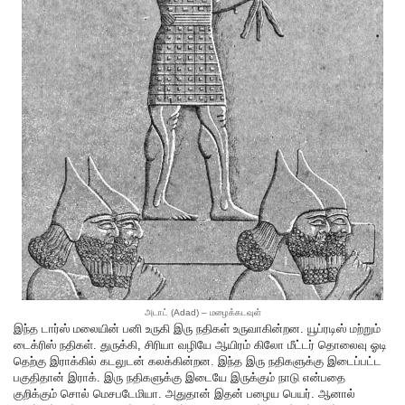
அடாட் (Adad) – மழைக்கடவுள்
இந்த டார்ஸ் மலையின் பனி உருகி இரு நதிகள் உருவாகின்றன. யூப்ரடிஸ் மற்றும்
டைக்ரிஸ் நதிகள். துருக்கி, சிரியா வழியே ஆயிரம் கிலோ மீட்டர் தொலைவு ஓடி
தெற்கு இராக்கில் கடலுடன் கலக்கின்றன. இந்த இரு நதிகளுக்கு இடைப்பட்ட
பகுதிதான் இராக். இரு நதிகளுக்கு இடையே இருக்கும் நாடு என்பதை
குறிக்கும் சொல் மெசபடேமியா. அதுதான் இதன் பழைய பெயர். ஆனால்