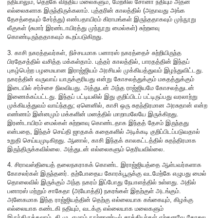
நதியாலும், தெற்கே விந்திய மலைகளும், மேற்கில் சோனா நதியும் அதன்
எல்லைகளாக இருந்திருக்கலாம். புத்தரின் காலத்தில் (அதாவது அங்க
தேசத்தையும் சேர்த்து) எண்பதாயிரம் கிராமங்கள் இருந்ததாகவும் முந்நூறு
லீகுகள் (சுமார் இரண்டாயிரத்து முந்நூறு மைல்கள்) சுற்றளவு
கொண்டிருந்ததாகவும் கூறப்படுகிறது.
3. காசி நகரத்தவர்கள், நிச்சயமாக பனாரஸ் நகரத்தைச் சுற்றியிருந்த
பிரதேசத்தில் வசித்த மக்கள்தாம். புத்தர் காலத்தில், பாரதத்தின் இந்தப்
புகழ்பெற்ற பழமையான இராஜ்ஜியம் அரசியல் முக்கியத்துவம் இழந்துவிட்டது.
நகரத்தின் வருவாய் யாருக்குரியது என்று கோசலத்துக்கும் மகதத்துக்கும்
இடையில் சர்ச்சை நிலவியது. அத்துடன் அந்த ராஜ்ஜியமே கோசலத்துடன்
இணைக்கப்பட்டது. இந்தப் பட்டியலில் இது குறிப்பிடப் பட்டிருப்பது வரலாற்று
முக்கியத்துவம் வாய்ந்தது; ஏனெனில், காசி ஒரு சுதந்திரமான அரசுதான் என்ற
எண்ணம் இன்னமும் மக்களின் மனத்தில் மாறாமலேயே இருக்கிறது.
இரண்டாயிரம் மைல்கள் சுற்றளவு கொண்டதாக இந்தத் தேசம் இருந்தது
என்பதை, இந்தச் செய்தி ஜாதகக் கதைகளில் அடிக்கடி குறிப்பிடப்படுவதால்
உறுதி செய்யமுடிகிறது. ஆனால், காசி இந்தக் காலகட்டத்தில் சுதந்திரமாக
இருந்திருக்கவில்லை. அத்துடன் எல்லைகளும் தெரியவில்லை.
4. சிராவஸ்தியைத் தலைநகராகக் கொண்ட இராஜ்ஜியத்தை ஆள்பவர்களாக
கோசலர்கள் இருந்தனர். தற்போதைய கோரக்பூருக்கு வடமேற்கே எழுபது மைல்
தொலைவில் இருக்கும் அந்த நகரம் இப்போது நேபாளத்தில் உள்ளது. அதில்
பனாரஸ் மற்றும் சாகேதா (அயோத்தி) நகரங்கள் இதற்குள் அடங்கும்.
அனேகமாக இந்த ராஜ்ஜியத்தின் தெற்கு எல்லையாக கங்கையும், கிழக்கு
எல்லையாக கண்டகி நதியும், வடக்கு எல்லையாக மலைகளும்
இருந்திருக்கலாம். கி.மு. ஏழாம் நூற்றாண்டில் சாக்கியர்கள் ஏற்கனவே கோசல