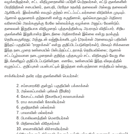
வழக்கறிஞர்கள், சட்ட விதிமுறைகளில் பயிற்சி பெற்றவர்கள், எட்டு குலங்களின்
பிரதிநிதிகள் சபையினர், தளபதி, பிரதேச உதவித் தலைவன் அல்லது தலைவன்
ஆகியோர். இவர்களில் எவரும் குற்றம் சாட்டப்பட்டவர்களை விடுவிக்க முடியும்.
ஆனால் ஒருவரைக் குற்றவாளி என்று கருதினால், ஒவ்வொருவரும் அதிகார
வரிசையில் அவர்களுக்கு மேலே உள்ளவர்க்கு வழக்கை அனுப்ப வேண்டும்.
தலைவன் இறுதியாக விதிமுறைப் புத்தகத்தின்படி அபராதம் விதிப்பார். சிறிய
குலங்களில் இதுபோன்ற இடைநிலை அதிகாரிகள் இல்லை என்று நமக்குத்
தெரியவருகிறது; அத்துடன் வஜ்ஜியர்களிடமும் (அவர்கள் அனைவரும் பதிவின்
இந்தப் பகுதியில் “ராஜாக்கள்” என்று குறிப்பிடப்படுகிறார்கள்), மிகவும் சிக்கலான
இந்த நடைமுறை உண்மையில் பின்பற்றப்பட்டதாகத் தெரியவில்லை; ஆனால்
சட்டப்பூர்வமான நடைமுறைகள் குறித்த புத்தகமும் சட்ட விதிகளும் வேறு சில
இடங்களிலும் குறிப்பிடப்படுகின்றன. எனவே, உண்மையில் இந்த விஷயத்தில்
எழுதப்பட்ட குறிப்புகள் பயன்பாட்டில் இருந்தன என்பதற்கான சாத்தியம் உள்ளது,
சாக்கியர்கள் தவிர மற்ற குலங்களின் பெயர்கள்:
2. சம்சமாரகிரி குன்றுப் பகுதியின் பக்காக்கள்
3, அல்லகப்பாவின் புலிகள் (Bulis)
4. கேசபட்டாவின் (கேசரியா) காலாமாக்கள்
5. ராம காமாவின் கோலியர்கள்
6. குஷிநகரின் மல்லர்கள்
7. பாவாவின் மல்லர்கள்
8. பிபாலிவனத்தின் மௌரியர்கள்
9. மிதிலையின் விதேகர்கள்
10. வைசாலியின் லிச்சாவியர்கள்