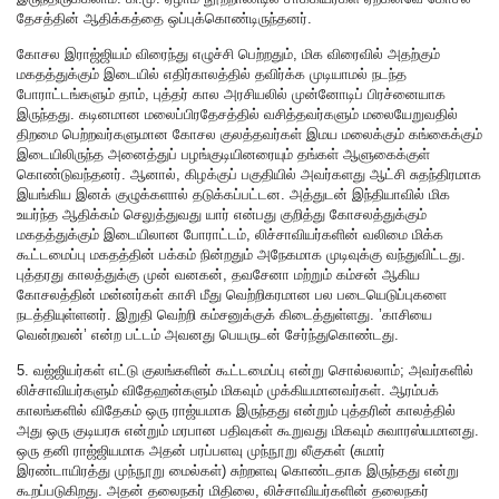
தேசத்தின் ஆதிக்கத்தை ஒப்புக்கொண்டிருந்தனர்.
கோசல இராஜ்ஜியம் விரைந்து எழுச்சி பெற்றதும், மிக விரைவில் அதற்கும்
மகதத்துக்கும் இடையில் எதிர்காலத்தில் தவிர்க்க முடியாமல் நடந்த
போராட்டங்களும் தாம், புத்தர் கால அரசியலில் முன்னோடிப் பிரச்னையாக
இருந்தது. கடினமான மலைப்பிரதேசத்தில் வசித்தவர்களும் மலையேறுவதில்
திறமை பெற்றவர்களுமான கோசல குலத்தவர்கள் இமய மலைக்கும் கங்கைக்கும்
இடையிலிருந்த அனைத்துப் பழங்குடியினரையும் தங்கள் ஆளுகைக்குள்
கொண்டுவந்தனர். ஆனால், கிழக்குப் பகுதியில் அவர்களது ஆட்சி சுதந்திரமாக
இயங்கிய இனக் குழுக்களால் தடுக்கப்பட்டன. அத்துடன் இந்தியாவில் மிக
உயர்ந்த ஆதிக்கம் செலுத்துவது யார் என்பது குறித்து கோசலத்துக்கும்
மகதத்துக்கும் இடையிலான போராட்டம், லிச்சாவியர்களின் வலிமை மிக்க
கூட்டமைப்பு மகதத்தின் பக்கம் நின்றதும் அநேகமாக முடிவுக்கு வந்துவிட்டது.
புத்தரது காலத்துக்கு முன் வனகன், தவசேனா மற்றும் கம்சன் ஆகிய
கோசலத்தின் மன்னர்கள் காசி மீது வெற்றிகரமான பல படையெடுப்புகளை
நடத்தியுள்ளனர். இறுதி வெற்றி கம்சனுக்குக் கிடைத்துள்ளது. ’காசியை
வென்றவன்’ என்ற பட்டம் அவனது பெயருடன் சேர்ந்துகொண்டது.
5. வஜ்ஜியர்கள் எட்டு குலங்களின் கூட்டமைப்பு என்று சொல்லலாம்; அவர்களில்
லிச்சாவியர்களும் விதேஹன்களும் மிகவும் முக்கியமானவர்கள். ஆரம்பக்
காலங்களில் விதேகம் ஒரு ராஜ்யமாக இருந்தது என்றும் புத்தரின் காலத்தில்
அது ஒரு குடியரசு என்றும் மரபான பதிவுகள் கூறுவது மிகவும் சுவாரஸ்யமானது.
ஒரு தனி ராஜ்ஜியமாக அதன் பரப்பளவு முந்நூறு லீகுகள் (சுமார்
இரண்டாயிரத்து முந்நூறு மைல்கள்) சுற்றளவு கொண்டதாக இருந்தது என்று
கூறப்படுகிறது. அதன் தலைநகர் மிதிலை, லிச்சாவியர்களின் தலைநகர்