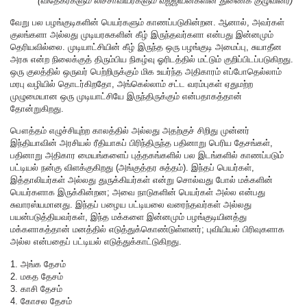
(விதேகர்களும் லிச்சாவியர்களும் வஜ்ஜியன்களின் துணைக் குழுவினர்)
வேறு பல பழங்குடிகளின் பெயர்களும் காணப்படுகின்றன. ஆனால், அவர்கள்
குலங்களா அல்லது முடியரசுகளின் கீழ் இருந்தவர்களா என்பது இன்னமும்
தெரியவில்லை. முடியாட்சியின் கீழ் இருந்த ஒரு பழங்குடி அமைப்பு, சுயாதீன
அரசு என்ற நிலைக்குத் திரும்பிய நிகழ்வு ஓரிடத்தில் மட்டும் குறிப்பிடப்படுகிறது.
ஒரு குலத்தில் ஒருவர் பெற்றிருக்கும் மிக உயர்ந்த அதிகாரம் எப்போதெல்லாம்
மரபு வழியில் தொடர்கிறதோ, அங்கெல்லாம் சட்ட வரம்புகள் ஏதுமற்ற
முழுமையான ஒரு முடியாட்சியே இருந்திருக்கும் என்பதாகத்தான்
தோன்றுகிறது.
பௌத்தம் எழுச்சியுற்ற காலத்தில் அல்லது அதற்குச் சிறிது முன்னர்
இந்தியாவின் அரசியல் ரீதியாகப் பிரிந்திருந்த பதினாறு பெரிய தேசங்கள்,
பதினாறு அதிகார மையங்களைப் புத்தகங்களில் பல இடங்களில் காணப்படும்
பட்டியல் நன்கு விளக்குகிறது (அங்குத்தர சுத்தம்). இந்தப் பெயர்கள்,
இத்தாலியர்கள் அல்லது துருக்கியர்கள் என்று சொல்வது போல் மக்களின்
பெயர்களாக இருக்கின்றன; அவை நாடுகளின் பெயர்கள் அல்ல என்பது
சுவாரஸ்யமானது. இந்தப் பழைய பட்டியலை வரைந்தவர்கள் அல்லது
பயன்படுத்தியவர்கள், இந்த மக்களை இன்னமும் பழங்குடியினத்து
மக்களாகத்தான் மனத்தில் எடுத்துக்கொண்டுள்ளனர்; புவியியல் பிரிவுகளாக
அல்ல என்பதைப் பட்டியல் எடுத்துக்காட்டுகிறது.
1. அங்க தேசம்
2. மகத தேசம்
3. காசி தேசம்
4. கோசல தேசம்