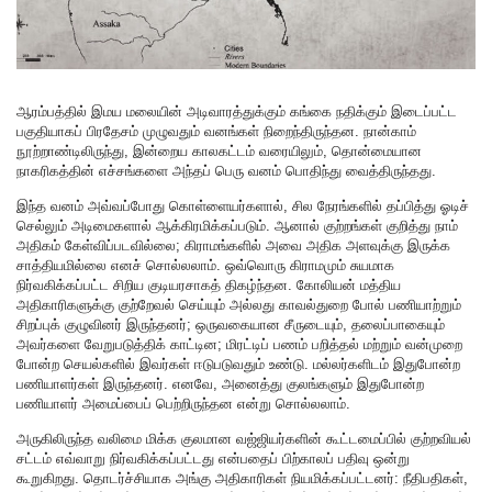
ஆரம்பத்தில் இமய மலையின் அடிவாரத்துக்கும் கங்கை நதிக்கும் இடைப்பட்ட
பகுதியாகப் பிரதேசம் முழுவதும் வனங்கள் நிறைந்திருந்தன. நான்காம்
நூற்றாண்டிலிருந்து, இன்றைய காலகட்டம் வரையிலும், தொன்மையான
நாகரிகத்தின் எச்சங்களை அந்தப் பெரு வனம் பொதிந்து வைத்திருந்தது.
இந்த வனம் அவ்வப்போது கொள்ளையர்களால், சில நேரங்களில் தப்பித்து ஓடிச்
செல்லும் அடிமைகளால் ஆக்கிரமிக்கப்படும். ஆனால் குற்றங்கள் குறித்து நாம்
அதிகம் கேள்விப்படவில்லை; கிராமங்களில் அவை அதிக அளவுக்கு இருக்க
சாத்தியமில்லை எனச் சொல்லலாம். ஒவ்வொரு கிராமமும் சுயமாக
நிர்வகிக்கப்பட்ட சிறிய குடியரசாகத் திகழ்ந்தன. கோலியன் மத்திய
அதிகாரிகளுக்கு குற்றேவல் செய்யும் அல்லது காவல்துறை போல் பணியாற்றும்
சிறப்புக் குழுவினர் இருந்தனர்; ஒருவகையான சீருடையும், தலைப்பாகையும்
அவர்களை வேறுபடுத்திக் காட்டின; மிரட்டிப் பணம் பறித்தல் மற்றும் வன்முறை
போன்ற செயல்களில் இவர்கள் ஈடுபடுவதும் உண்டு. மல்லர்களிடம் இதுபோன்ற
பணியாளர்கள் இருந்தனர். எனவே, அனைத்து குலங்களும் இதுபோன்ற
பணியாளர் அமைப்பைப் பெற்றிருந்தன என்று சொல்லலாம்.
அருகிலிருந்த வலிமை மிக்க குலமான வஜ்ஜியர்களின் கூட்டமைப்பில் குற்றவியல்
சட்டம் எவ்வாறு நிர்வகிக்கப்பட்டது என்பதைப் பிற்காலப் பதிவு ஒன்று
கூறுகிறது. தொடர்ச்சியாக அங்கு அதிகாரிகள் நியமிக்கப்பட்டனர்: நீதிபதிகள்,