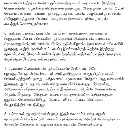
வைசாலியிலிருந்து வடமேற்கே முப்பத்தைந்து மைல் தொலைவில் இருந்தது.
பௌத்தத்தின் எழுச்சிக்கு சிறிது காலத்துக்கு முன் அங்கு ஜனக மன்னர் ஆட்சி
செய்தார். தற்கால நகரமான ஜனக்பூர், பழங்காலத்தில் புகழ்பெற்றிருந்த சத்ரிய
அறிஞரும் தத்துவவாதியுமான அவருடைய நினைவை இன்னமும் தக்க
வைத்துக் கொண்டிருக்கலாம்.
6. குஷிநகரம் மற்றும் பாவாவின் மல்லர்கள் சுதந்திரமான குலங்களாக
இருந்தனர். சீன யாத்ரீகர்களின் குறிப்புகளின் அடிப்படையில் பார்த்தால்,
அவர்களது பிரதேசம், சாக்கிய பிரதேசத்தின் கிழக்கே இமயமலைச் சரிவுகளில்
இருந்தது. வஜ்ஜியர்களின் கூட்டமைப்பு இவர்களுக்குத் தெற்கே இருந்தது.
ஆனால், சிலர் இவர்கள் சாக்கியர் நிலத்துக்குத் தெற்கிலும், வஜ்ஜியர்களுக்கு
கிழக்கிலும் இருந்ததாகக் கூறுகிறார்கள்.
7. பழங்கால ஆவணங்களில் குறிப்பிடப்படும் சேதி என்ற அதே
பழங்குடியினர்தான் இவர்கள். இரண்டு தனித்துவமான குடியிருப்புகளைக்
கொண்டிருந்தனர். ஒன்று, அநேகமாகப் பழமையான பிரதேசம். அது மலைகளில்
இருந்தது. இப்போது நேபாளம் என்று அழைக்கப்படுகிறது. மற்றொன்று,
அநேகமாகப் பிற்காலக் குடியிருப்பாக இருக்கலாம்; கிழக்கே கோசாம்பிக்கு
அருகில் இருந்தது. அத்துடன் வம்சா என்ற குலத்தினரின் பிரதேசத்துடன்
குழப்பிக் கொள்ளப்படுகிறது. ஆனால், இந்தப் பட்டியல் அவர்களை
வேறுபடுத்திக் காட்டுகிறது.
8. வம்சா என்பது வத்சர்களின் நாடு. இதில் கோசாம்பி என்ற அதன்
தலைநகரின் பெயர் மட்டுமே மிகவும் பிரசித்தமானது. அவந்தி தேசத்துக்கு வட
திசையில் அடுத்ததாக, யமுனை நதிக் கரையில் அமைந்திருந்தது.