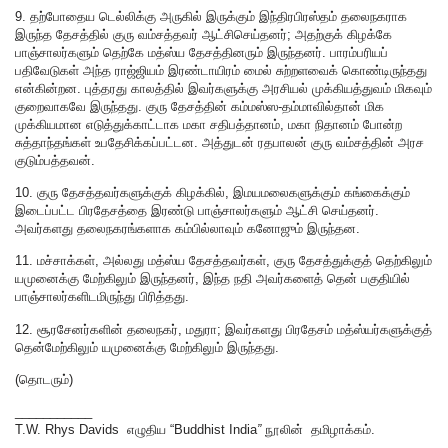
9. தற்போதைய டெல்லிக்கு அருகில் இருக்கும் இந்திரபிரஸ்தம் தலைநகராக
இருந்த தேசத்தில் குரு வம்சத்தவர் ஆட்சிசெய்தனர்; அதற்குக் கிழக்கே
பாஞ்சாலர்களும் தெற்கே மத்ஸ்ய தேசத்தினரும் இருந்தனர். பாரம்பரியப்
பதிவேடுகள் அந்த ராஜ்ஜியம் இரண்டாயிரம் மைல் சுற்றளவைக் கொண்டிருந்தது
என்கின்றன. புத்தரது காலத்தில் இவர்களுக்கு அரசியல் முக்கியத்துவம் மிகவும்
குறைவாகவே இருந்தது. குரு தேசத்தின் கம்மஸ்ஸ-தம்மாவில்தான் மிக
முக்கியமான எடுத்துக்காட்டாக மகா சதிபத்தானம், மகா நிதானம் போன்ற
சுத்தாந்தங்கள் உபதேசிக்கப்பட்டன. அத்துடன் ரதபாலன் குரு வம்சத்தின் அரச
குடும்பத்தவன்.
10. குரு தேசத்தவர்களுக்குக் கிழக்கில், இமயமலைகளுக்கும் கங்கைக்கும்
இடைப்பட்ட பிரதேசத்தை இரண்டு பாஞ்சாலர்களும் ஆட்சி செய்தனர்.
அவர்களது தலைநகரங்களாக கம்பில்லாவும் கனோஜும் இருந்தன.
11. மச்சாக்கள், அல்லது மத்ஸ்ய தேசத்தவர்கள், குரு தேசத்துக்குத் தெற்கிலும்
யமுனைக்கு மேற்கிலும் இருந்தனர், இந்த நதி அவர்களைத் தென் பகுதியில்
பாஞ்சாலர்களிடமிருந்து பிரித்தது.
12. சூரசேனர்களின் தலைநகர், மதுரா; இவர்களது பிரதேசம் மத்ஸ்யர்களுக்குத்
தென்மேற்கிலும் யமுனைக்கு மேற்கிலும் இருந்தது.
(தொடரும்)
___________
T.W. Rhys Davids எழுதிய “Buddhist India
”
நூலின் தமிழாக்கம்.