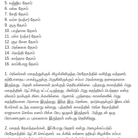
5. வஜ்ஜிய தேசம்
6. மல்ல தேசம்
7. சேதி தேசம்
8. வம்ச (வத்ச) தேசம்
9. குரு தேசம்
10. பாஞ்சால தேசம்
11. மச்ச (மத்ச) தேசம்
12. சூர சேன தேசம்
13. அஸ்ஸாக தேசம்
14. அவந்தி தேசம்
15. காந்தார தேசம்
16. காம்போஜ தேசம்
1. அங்கர்கள் மகதத்துக்குக் கிழக்கிலிருந்த பிரதேசத்தில் வசித்து வந்தனர்.
தற்போதைய பாகல்பூருக்கு அருகிலிருக்கும் சம்பா அவர்களது தலைநகராக
இருந்தது. அதன் எல்லைகள் நமக்குத் தெரியவில்லை. புத்தரது காலத்தில் அது
மகதத்தின் ஆட்சிக்கு உட்பட்டிருந்தது. மீண்டும் அது சுதந்திரம் பெற்றதா என்ற
விவரம் நமக்குக் கிடைக்கவில்லை. ஆனால் ,முந்தைய காலங்களில் அது
சுதந்திரமான அரசாக இருந்தது; இந்த இரு அண்டை நாடுகளுக்கும் இடையில்
போர்கள் நடந்த வரலாறு உள்ளது. புத்தரின் காலத்தில் அங்க தேசத்தின்
ராஜாவாக செல்வ வளம் மிக்க பிரபு ஒருவர் இருந்தார். அத்துடன் ஒரு
பிராமணருடைய புரவலராக இருந்தார் என்பது தெரிகிறது.
2. மகதத் தேசத்தவர்கள், இப்போது பிஹார் என்று அழைக்கப்படும்
பிரதேசத்தில் ஆட்சி செய்தனர். வடக்கில் கங்கை நதியும் கிழக்கே சம்பா