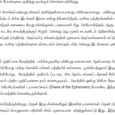
் போன்றவை குறித்து நமக்குச் சொல்லப்படுகிறது.
ச் சொல்லப்படுவது மிகவும் தனித்தன்மையானது, விசேஷமானது; பல்
ர்ஷ்டம் மிக்க இடங்கள் இவை என்று நிர்ணயித்தல், வசீகர மந்திரங்களின் 
 அந்தக் கலையை வேறு விலங்குகள், பறவைகள் மீது பிரயோகித்தல், ஆரூடம் 
ல், கூடவே வைத்திருக்கும் சிறுமி அல்லது ஆடி மூலம் கடவுளிடம் ஆலோச
செய்தல் (அதிர்ஷ்ட தெய்வம்), சங்கல்பத்தின் மூலமாக தெய்வங்களைக் கட
 வசீகர மந்திரங்களை உச்சாடனம் செய்தல், வீடு அல்லது இடங்களை புன
ம் குறிப்பாக வேதத்தில் பார்க்கமுடிகிற பல்வேறு வகையான ஆன்மவாத 
அப்போது பரந்த அளவில் மக்கள் மத்தியில் எவ்வளவு முக்கியத்துவம் இ
ய்வின்போது, வேதத்தில் குறிப்பிடப்படாத, மிக ஆரம்ப காலகட்டத்தைச் சேர
ய்வம் பற்றிய குறிப்புகளை நாம் காணமுடியும். அவற்றில் ஒன்று ‘ஸ்ரீமா த
்றி, ‘எபேசியர்களின் டயானா’வைப் (Diana of the Ephesians) போலவே, இ
்பகத்தில் கொண்டிருக்கிறாள்.
அமர்ந்திருக்கிறது; அதன் இருபக்கங்களிலும் இரண்டு யானைகள் அதன் மீது
ிகவும் பொதுவான பதிவின் மிகப் பழமையான எடுத்துக்காட்டு இது. இந்த