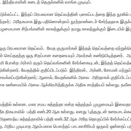
 இந்தியாவின் கடைத் தெருக்களில் வாங்க முடியும்.
ெடுக்கப்பட்ட இந்தப் பிரபலமான தெய்வத்தின் புகைப்படத்தை இந்த நூலில்
தந்தார்; அநேகமாக இது பதினொன்றாம் நூற்றாண்டைச் சேர்ந்ததாக இருக்க
பழமையான சிற்பங்களின் காலத்துக்கும் நமது காலத்துக்கும் இடையில் இரு
வே ஒரு பிரபலமான தெய்வம். வேத குருமார்கள் இந்தத் தெய்வத்தை ஏற்றுக்
் செய்ததற்கு ஒரு சிறப்பான கதையையும் அவர்கள் கண்டுபிடித்தனர். அ
பூமி போன்ற அச்சம் தரும் தெய்வங்களின் சேர்க்கையுடன், இந்தத் தெய்
ிடுகின்றனர். வேதத்தில் குறிப்பிடப்படும் இந்திரன், அக்னி, சோமன் மற்
் வைக்கப்படுகின்றனர்; ஆனால், வேதங்களில் அவை அரிதாகக் குறிப்பிடப்
ங்கை உண்மையில் அவை ஆக்கிரமித்திருக்க அதிக சாத்தியம் உள்ளது. நவீன 
வத்தில் உள்ளன. மகா சமய சுத்தந்தா என்ற சுத்தந்தம் முழுமையும் இவைதாம்.
தீக நிகயாவில் பத்தி எண்.20 ஆக உள்ளது. எனது ‘புத்தருடன் உரையாடல்கள
 அதனாத்ய சுத்தந்தாவில் பத்தி எண்.32 ஆக அதே தொகுப்பில் சேர்க்கப்பட
 அறிய முடியாத ஆரம்பகால பௌத்தப் பாடலாசிரியர் ஒருவர் ஒன்றைப் பதிவ