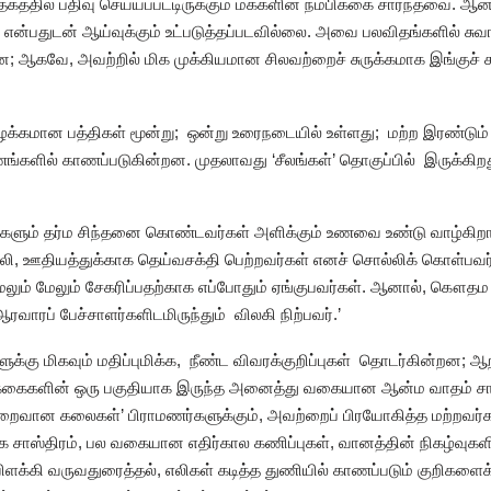
கத்தில் பதிவு செய்யப்பட்டிருக்கும் மக்களின் நம்பிக்கை சார்ந்தவை. 
என்பதுடன் ஆய்வுக்கும் உட்படுத்தப்படவில்லை. அவை பலவிதங்களில் சுவா
ன; ஆகவே, அவற்றில் மிக முக்கியமான சிலவற்றைச் சுருக்கமாக இங்குச் ச
ழக்கமான பத்திகள் மூன்று; ஒன்று உரைநடையில் உள்ளது; மற்ற இரண்டும்
ில் காணப்படுகின்றன. முதலாவது ‘சீலங்கள்’ தொகுப்பில் இருக்கிறது
ர்களும் தர்ம சிந்தனை கொண்டவர்கள் அளிக்கும் உணவை உண்டு வாழ்கிறார்
, ஊதியத்துக்காக தெய்வசக்தி பெற்றவர்கள் எனச் சொல்லிக் கொள்பவர்
ும் மேலும் சேகரிப்பதற்காக எப்போதும் ஏங்குபவர்கள். ஆனால், கௌதம
ஆரவாரப் பேச்சாளர்களிடமிருந்தும் விலகி நிற்பவர்.’
்கு மிகவும் மதிப்புமிக்க, நீண்ட விவரக்குறிப்புகள் தொடர்கின்றன; ஆற
ிக்கைகளின் ஒரு பகுதியாக இருந்த அனைத்து வகையான ஆன்ம வாதம் சார
ைவான கலைகள்’ பிராமணர்களுக்கும், அவற்றைப் பிரயோகித்த மற்றவர்
ேகை சாஸ்திரம், பல வகையான எதிர்கால கணிப்புகள், வானத்தின் நிகழ்வுகளி
ளக்கி வருவதுரைத்தல், எலிகள் கடித்த துணியில் காணப்படும் குறிகளை