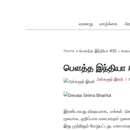
Skip
to
வரலாறு
வாழ்க்கை
அர
content
ok
Home
»
பௌத்த இந்தியா #32 – சமயம
பௌத்த இந்தியா #
அக்களூர் இரவி
pp
இரண்டாவது விஷயமாக, மக்கள் கொண
மூலமாக, குறிப்பாக மகாபாரதம் மூலம
இது முற்றிலும் வேறுபட்டது. மகாபாரத