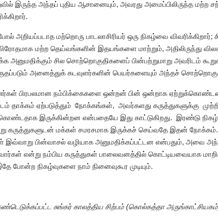
ல் இருந்த அந்தப் புதிய ஆசானையும், அவரது அமைப்பிலிருந்த மற்ற சந்
்கிறார்.
ல் அறியப்படாத மற்றொரு பாடலாசிரியர் ஒரு நிகழ்வை விவரிக்கிறார்; ச
கு விரோதமாக மற்ற தெய்வங்களின் இதயங்களை மாற்றும், அதிலிருந்து வில
 அனுமதிக்கும் சில சொற்றொகுதிகளைப் பின்பற்றுமாறு அவரிடம் கூறுகி
கருதப்படும் அனைத்துக் கடவுளர்களின் பெயர்களையும் அந்தச் சொற்றொகுத
்கள் பிரபலமான நம்பிக்கைகளை ஒன்றன் பின் ஒன்றாக ஏற்றுக்கொண்டதைச்
ாக்கம் ஏற்படுத்தும் நோக்கங்கள், அவர்களது கருத்துகளுக்கு முற
கொண்டதாக இருக்கின்றன என்பதையே இது காட்டுகிறது. இரண்டு நிகழ்வ
ேறு கருத்துகளுடன் மக்கள் சமரசமாக இருக்கச் செய்வதே இதன் நோக்கம
ள் இவ்வாறு பின்வாசல் வழியாக அனுமதிக்கப்பட்டன என்பதும், அவை அந்
வார்கள் என்று நம்பிய கருத்துகள் பாலைவனத்தில் கொட்டியவையாக மாறின
 இதே போன்ற நிகழ்வுகளை நாம் நினைவுகூர முடியும்.
கண்டெடுக்கப்பட்ட சுங்கர் காலத்திய சிற்பம் (கொல்கத்தா அருங்காட்சியகம்