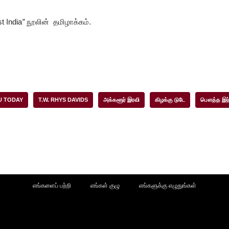
t India
”
நூலின் தமிழாக்கம்.
U TODAY
T.W. RHYS DAVIDS
அக்களூர் இரவி
கிழக்கு டுடே
பௌத்த இந்
எங்களைப் பற்றி
எங்கள் குழு
எங்களுக்கு எழுதுங்கள்