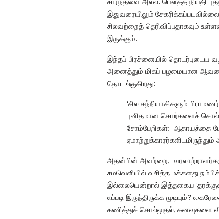
சார்ந்தவை அல்ல. பௌத்த நியதி புத்த
இதுவரையிலும் சேகரிக்கப்படவில்லை 
சிலவற்றைத் தெரிவிப்பதாகவும் உள்ள
இருக்கும்.
இந்தப் பிரச்னையில் தொடர்புடைய வ
அனைத்தும் மிகப் பழமையான ஆவணங்கள
தொடங்குகிறது:
‘சில சந்நியாசிகளும் பிராமண
புனிதமான சொற்களைச் சொல்லி
சோம்பேறிகள்; ஆதாயத்தை மேல
ஏமாற்றுக்காரர்களிடமிருந்தும் 
அதன்பின் அவற்றை, வரலாற்றாளர்களுக
சமவெளியில் வசித்த மக்களது நம்ப
இல்லையென்றால் இத்தகைய ‘தரக்குற
எப்படி இருந்திருக்க முடியும்? கைர
கணித்துச் சொல்லுதல், கனவுகளை வி