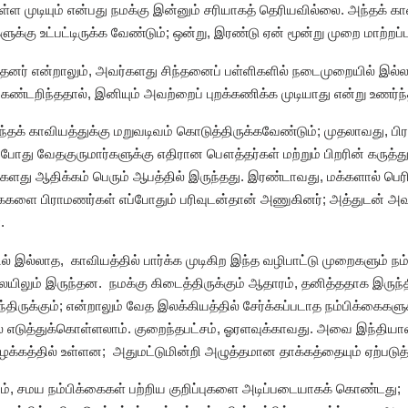
 முடியும் என்பது நமக்கு இன்னும் சரியாகத் தெரியவில்லை. அந்தக் காவ
க்கு உட்பட்டிருக்க வேண்டும்; ஒன்று, இரண்டு ஏன் மூன்று முறை மாற்றப்பட
தனர் என்றாலும், அவர்களது சிந்தனைப் பள்ளிகளில் நடைமுறையில் இல்லா
 கண்டறிந்ததால், இனியும் அவற்றைப் புறக்கணிக்க முடியாது என்று உணர்ந்
்தக் காவியத்துக்கு மறுவடிவம் கொடுத்திருக்கவேண்டும்; முதலாவது, ப
்போது வேதகுருமார்களுக்கு எதிரான பௌத்தர்கள் மற்றும் பிறரின் கருத்துக
து ஆதிக்கம் பெரும் ஆபத்தில் இருந்தது. இரண்டாவது, மக்களால் பெரித
க்கைகளை பிராமணர்கள் எப்போதும் பரிவுடன்தான் அணுகினர்; அத்துடன் அ
.
தில் இல்லாத, காவியத்தில் பார்க்க முடிகிற இந்த வழிபாட்டு முறைகளும்
ையிலும் இருந்தன. நமக்கு கிடைத்திருக்கும் ஆதாரம், தனித்ததாக இருந்தி
ிருக்கும்; என்றாலும் வேத இலக்கியத்தில் சேர்க்கப்படாத நம்பிக்கைகளு
எடுத்துக்கொள்ளலாம். குறைந்தபட்சம், ஓரளவுக்காவது. அவை இந்தியாவில
ழக்கத்தில் உள்ளன; அதுமட்டுமின்றி அழுத்தமான தாக்கத்தையும் ஏற்படுத
யம், சமய நம்பிக்கைகள் பற்றிய குறிப்புகளை அடிப்படையாகக் கொண்டத