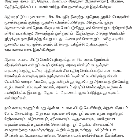
அதாவது நிலம், நீர், நெருப்பு, ஆகாயம்- அதற்குள் இருக்கின்றன). ஆனால்,
தெரிந்தெடுக்கப்பட்ட மனம் சார்ந்த சில குணங்களும் இருக்கின்றன.
ஆர்வமூட்டும் பழமையான, மிக மிக புதிர் நிறைந்த மற்றொரு நூலில் பொருளின்
மூலக்கூறுகள் குறித்து முதலில் விளக்கப்படுகிறது. அத்துடன், ஐந்து
ஆன்மாக்கள் என்றொரு விஷயமும் பேசப்படுகிறது; ஒவ்வொன்றும் மற்றொன்றின்
உள்ளே உறைகிறது; அனைத்தும் ஒன்றுதான். இருப்பினும், அதற்கு வெளியில்
இருக்கும் ஒன்றிலிருந்து வேறுபட்டது. அவை ஒவ்வொன்றும், மனித வடிவில்,
முறையே உணவு, மூச்சு, மனம், பிரக்ஞை, மகிழ்ச்சி ஆகியவற்றால்
உருவானவையாக இருக்கின்றன.
ஆன்மா உடலை விட்டு வெளியேறியதால்தான் சில வகை நோய்கள்
ஏற்படுகின்றன என்றும் கூறப்படுகிறது. அதை மீண்டும் உடலுக்குள்
வரவழைப்பதற்கு வசீகர மந்திரங்கள் சில பதிவு செய்யப்பட்டுள்ளன. கனவு
தோன்றும் அளவுக்கு நாம் தூங்குகையில் ‘ஆன்மா’ உடலிலிருந்து விலகி
வெளியில் உலவும். ‘எனவே, ஒரு மனிதன் தூங்கும்போது அவனைத் திடீரென்று
எழுப்பவேண்டாம்; ஆன்மாவால், அவனிடம் திரும்பி செல்வதற்கு வழியைக்
கண்டுபிடிக்க இயலாது. அதனால், அவனைக் குணப்படுத்துவது கடினம்.’
என்கிறார்கள்.
நாம் கனவு காணும் போது ஆன்மா, உடலை விட்டு வெளியேறி, அதன் விருப்பம்
போல் அலைகிறது. அது தன் கற்பனைக்கேற்ப ஓர் உலகை உருவாக்குகிறது;
தேர்களையும், வீடுகளையும், ஏரிகளையும், ஆறுகளையும், பலவிதமான
வடிவங்களையும் உருவாக்கிக் கொள்கிறது; ஓர் அழகிய விளையாட்டு
மைதானத்தை உருவாக்குகிறது; அதில் அது நடிக்கிறது, மகிழ்ச்சியுடன்
இருக்கிறது, வேதனையுறுகிறது. ‘பெண்களுடன் மகிழ்ச்சியாக இருக்கிறது,