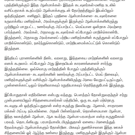
புறத்திலிருக்கும் இந்த ஆன்மாக்கள்- இந்தக் கடவுளர்கள்-மனித உடலில்
வசிப்பதாகக் கூறப்படும் ஆன்மாக்களுடன் தோற்றத்திலும் இயல்பிலும்
ஒத்திருந்தன. எனினும், இந்தப் புறநிலை ஆன்மாக்களை- கடவுளர்களை
உருவாக்கிய மனிதர்கள், அவர்களுக்குள் இருக்கும் ஆன்மாக்களிலிருந்து
முற்றிலும் மாறுபட்ட, உணர்வுக்கு அப்பாற்பட்ட மெய்யான ஒன்றாக அவற்றை
பார்த்தனர். அவர்கள், அதாவது கடவுளர்கள் எப்போதும் மாறிக்கொண்டே
இருந்தனர்; அதாவது அவர்களைப் பற்றிய மனிதர்களின் கருத்துகள் எப்போதும்
மாறிக்கொண்டும், நகர்ந்துகொண்டும், மாற்றியமைக்கப்பட்டுக் கொண்டும்
இருந்தன.
இந்தியப் புராணங்களின் நீண்ட வரலாறு, இத்தகைய மாற்றங்களின் வரலாறு
எனக் கூறலாம். எப்போதும் அது இறையியல் காரணங்களைச் சார்ந்து
இருந்ததில்லை. ஒவ்வொரு மாற்றத்தின் போதும் புறத்திலிருக்கும்
ஆன்மாக்களான- கடவுளர்களின் உணர்வுக்கு அப்பாற்பட்ட மெய் நிலையும்,
மனிதர்களுக்குள் வசிக்கும் ஆன்மாக்களிலிருந்து அவை வேறுபட்டிருப்பதும்,
முன்னைக்காட்டிலும் தெளிவாகவும் உறுதியாகவும் தெரிந்ததுபோல் இருந்தது.
இப்போதுதான் எதிர்வினை என்பது வந்தது. பௌத்தம் தோன்றுவதற்குச் சற்று
முன்புவரையிலும் சிந்தனையாளர்கள் மத்தியில், ஒரு கடவுள் மற்றொரு
கடவுளுடன் ஒத்திருப்பதுதான் என்ற கருத்து நிலவியது. ஆனால், சாதாரண
மக்கள் அப்படி நம்பவில்லை. அதன் பின்னர்தான், தொன்மையான ஆன்மா,
இந்த உலகத்தின் ஆன்மா, ஆக உயர்ந்த ஆன்மா-பரமாத்மா என்ற கருதுகோள்
பரவத். தொடங்கியது. பரமாத்மாவிடமிருந்துதான் ஏனைய அனைத்துத்
தேவர்களும் ஆன்மாக்களும் தோன்றின. மிகவும் துணிச்சலான இந்த ஊகச்
சிந்தனையில் ஓர் ஆழ்ந்த உண்மை இருந்தது. மனிதருக்குள் இருக்கும் ஆன்மா