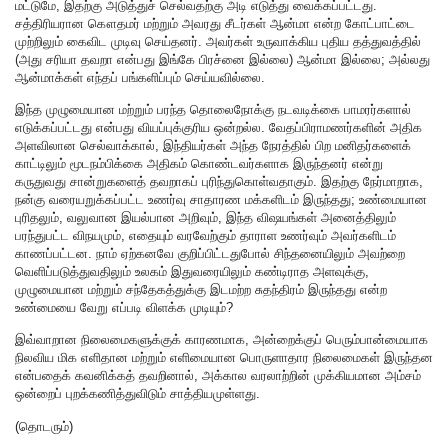
மட்டுமே, இதற்கு அடுத்துச் செல்வதற்கு அடி எடுத்து வைக்கப்பட்டது.
சத்திரியரான கௌதமர் மற்றும் அவரது சீடர்கள் ஆன்மா என்ற கோட்பாட்டை
முற்றிலும் கைவிட முடிவு செய்தனர். அவர்கள் உருவாக்கிய புதிய தத்துவத்தில்
(அது சரியா தவறா என்பது இங்கே பிரச்னை இல்லை) ஆன்மா இல்லை; அல்லது
ஆன்மாக்கள் எந்தப் பங்களிப்பும் செய்யவில்லை.
இந்த முழுமையான மற்றும் பரந்த தொலைநோக்கு நடவடிக்கை பாமரர்களால்
எடுக்கப்பட்டது என்பது வியப்புக்குரிய ஒன்றல்ல. வேதப்பிராமணர்களின் அதிக
அளவிலான செல்வாக்கால், இந்தியர்கள் அந்த நேரத்தில் பிற மனிதர்களைக்
காட்டிலும் மூடநம்பிக்கை அதிகம் கொண்டவர்களாக இருந்தனர் என்று
கருதுவது சான்றுகளைத் தவறாகப் புரிந்துகொள்வதாகும். இதற்கு நேர்மாறாக,
நன்கு வரையறுக்கப்பட்ட உணர்வு சாதாரண மக்களிடம் இருந்தது; உண்மையான
புரிதலும், வலுவான இயல்பான அறிவும், இந்த விஷயங்கள் அனைத்திலும்
பரந்துபட்ட விநயமும், எதையும் வரவேற்கும் தாராள உணர்வும் அவர்களிடம்
காணப்பட்டன. நாம் ஏற்கனவே குறிப்பிட்டதுபோல் சிந்தனையிலும் அவற்றை
வெளிப்படுத்துவதிலும் உலகம் இதுவரையிலும் கண்டிராத அளவுக்கு,
முழுமையான மற்றும் சந்தேகத்துக்கு இடமற்ற சுதந்திரம் இருந்தது என்ற
உண்மையை வேறு எப்படி விளக்க முடியும்?
இவ்வாறான நிலைமைகளுக்குக் காரணமாக, அன்றைக்குப் பெரும்பான்மையாக
நிலவிய மிக எளிதான மற்றும் எளிமையான பொருளாதார நிலைமைகள் இருந்தன
என்பதைக் கவனிக்கத் தவறினால், அக்கால வரலாற்றின் முக்கியமான அம்சம்
ஒன்றைப் புறக்கணித்துவிடும் சாத்தியமுள்ளது.
(தொடரும்)