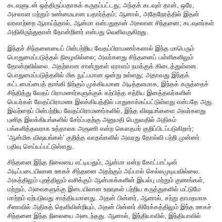
கடவுளுடன் ஒத்திருப்பதாகக் கருதப்பட்டது; அந்தக் கடவுள் தான், ஒரே,
அசலான மற்றும் உண்மையான யதார்த்தம்; ஆனால், அதேநேரத்தில் இதன்
வரலாற்றை ஆராய்ந்தால், ஆன்மா என்பதுதான் அசலான சிந்தனை; கடவுளர்கள்
அதிலிருந்துதான் தோன்றினர் என்பது வெளிவருகிறது.
இந்தச் சிந்தனையைப் பின்பற்றிய வேதப்பிராமணர்களால் இந்த மாபெரும்
பொதுமைப்படுத்தல் நிகழவில்லை; அவர்களது சிந்தனைப் பள்ளிகளிலும்
தோன்றவில்லை. அதற்கான சான்றுகள் ஏராளம் நமக்குக் கிடைத்துள்ளன.
பொதுமைப்படுத்தலில் மிக நுட்பமான ஒன்று உள்ளது; அதாவது இந்தக்
கட்டமைப்பைத் தாங்கி நிற்கும் முக்கியமான அடித்தளமாக, இந்தக் கருத்தைச்
சிந்தித்து வேதப் பிராமணர்களுக்குக் கற்பித்த சத்ரிய இனத்தவர்களின்
பெயர்கள் வேதப்பிராமண இலக்கியத்தில் பாதுகாக்கப்பட்டுள்ளது என்பதே அது.
இவற்றைப் பின்பற்றிய வேதப்பிராமணர்களில், இந்த விஷயங்களை அவர்களது
புனித இலக்கியங்களில் சேர்ப்பதற்கு அனுமதி பெறுவதில் அதிகம்
பங்களித்தவராக உத்தாலக அரூணி என்ற கௌதமர் குறிப்பிடப்படுகிறார்;
‘ஆன்மிக விஷயங்கள்’ குறித்த வாதங்களில் அவரது தோல்வி பற்றி முன்னர்
பதிவு செய்யப்பட்டுள்ளது.
சிந்தனை இந்த நிலையை எட்டியதும், ஆன்மா என்ற கோட்பாட்டின்
அடிப்படையிலான ஊகச் சிந்தனை அதற்கும் அப்பால் செல்லமுடியவில்லை.
அகத்திலும் புறத்திலும் வசிக்கும் ஆன்மாக்களின் இயல்பு மற்றும் குணங்கள்,
மற்றும், அவைகளுக்கு இடையிலான உறவுகள் பற்றிய கருத்துகளில் மட்டுமே
மாற்றம் ஏற்படுவது சாத்தியமானது. அதன் பின்னர், ஆனால், சற்று தாமதமாக
சீனாவில் அதிகத் தெளிவின்றியும், அதன் பின்னர் கிரேக்கத்திலும் இந்த ஊகச்
சிந்தனை இந்த நிலையை அடைந்தது. ஆனால், இந்தியாவில், இந்தியாவில்