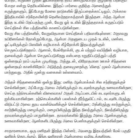
போதா, கருவின் முதல் இயக்கத்தை தாய் உணரும்போதா குழந்தை பிறக்கும்
போதா என்று தெரியவில்லை. இந்தப் பார்வை குறித்த அனைத்துக்
கருத்துகளும், இப்போது மேலை நாடுகளில் இருப்பதைக்காட்டிலும், அக்கால
இந்தியாவில் சந்தேகமின்றி தெளிவற்றதாகத்தான் இருந்தன. அந்த ஆன்மா
இந்த உடலில் பிறப்பதற்கு முன், வேறு ஓர் உடலில் இருந்ததாகக் கருதப்படும்
செய்திகள் சில பத்திகளில் காணப்படுகின்றன.
வேறு சில பத்திகளில், வேறுவிதமான செய்திகள் பதிவாகியுள்ளன: அதாவது
உயிரினங்கள் தோன்றும்போது, ஆன்மா அதனுடைய முதல் உடலில், மண்டை
ஓட்டிலிருக்கும் பிளவின் வழியாகக் கீழ்நோக்கி இதயத்துக்குள்
செருகப்படுகிறதாம். ஆனால், மேல்நோக்கி, குடல் மற்றும் வயிற்றின் வழியாக,
தலைக்குள் ஆன்மா செருகப்படுகிறது என்பதை உறுதிப்படுத்தும் பத்தி
ஒன்றையும் நாம் படிக்க முடிகிறது. அத்துடன், விநோதமான ஊகச் சிந்தனை
ஒன்றையும் காண்கிறோம்: அடுத்தத் தலைமுறைக்கு ‘விதை’ மூலம் ஆன்மாவை
மாற்றுவது. அதில் மூன்று வகைகள் உள்ளனவாம்.
அந்தச் சிந்தனைகளில் ஒன்று இது: மனித ஆன்மாக்கள் சில சந்திரனுக்குச்
செல்கின்றன; அப்போது அவை அங்கிருக்கும் கடவுளர்களுக்கு உணவாகின்றன;
செய்த நற்செயல்களின் விளைவாக/ அதன் அடிப்படையில் கடவுளர்களுடன்
ஐக்கியமாகின்றன. நற்செயல்களின் பலன்கள் தீர்ந்துவிட்டால், கடவுளிடமிருந்து
விடுபட்டு அவை தூய வான்வெளிக்குச் செல்கின்றன; அங்கிருந்து காற்றுக்கும்,
காற்றிலிருந்து மழைக்கும், மழையிலிருந்து இந்த நிலத்துக்கும், நிலத்திலிருந்து
தாவரங்களுக்கும் மாறுகின்றன. தாவரங்களில் இருந்து அவை ஆண்களுக்கு
உணவாகின்றன; ஆண்களிடமிருந்து அவை பெண்களுக்குள் செல்கின்றன.
சாதாரணமாக, ஒரு மனிதன் இறந்த பின்னர், அவனது இதயத்தின் மேல் பகுதி
ஒளிரத் தொடங்கும். இந்த ஒளிதான் ஆன்மாவை வழிநடத்துகிறது.