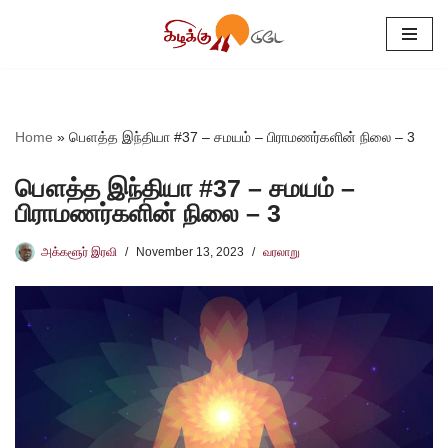
Skip
to
content
Home
»
பௌத்த இந்தியா #37 – சமயம் – பிராமணர்களின் நிலை – 3
பௌத்த இந்தியா #37 – சமயம் –
பிராமணர்களின் நிலை – 3
அக்களூர் இரவி
November 13, 2023
வரலாறு