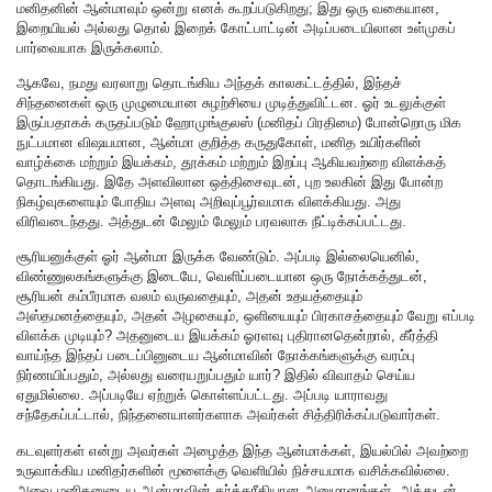
மனிதனின் ஆன்மாவும் ஒன்று எனக் கூறப்படுகிறது; இது ஒரு வகையான,
இறையியல் அல்லது தொல் இறைக் கோட்பாட்டின் அடிப்படையிலான உள்முகப்
பார்வையாக இருக்கலாம்.
ஆகவே, நமது வரலாறு தொடங்கிய அந்தக் காலகட்டத்தில், இந்தச்
சிந்தனைகள் ஒரு முழுமையான சுழற்சியை முடித்துவிட்டன. ஓர் உடலுக்குள்
இருப்பதாகக் கருதப்படும் ஹோமுங்குலஸ் (மனிதப் பிரதிமை) போன்றொரு மிக
நுட்பமான விஷயமான, ஆன்மா குறித்த கருதுகோள், மனித உயிர்களின்
வாழ்க்கை மற்றும் இயக்கம், தூக்கம் மற்றும் இறப்பு ஆகியவற்றை விளக்கத்
தொடங்கியது. இதே அளவிலான ஒத்திசைவுடன், புற உலகின் இது போன்ற
நிகழ்வுகளையும் போதிய அளவு அறிவுப்பூர்வமாக விளக்கியது. அது
விரிவடைந்தது. அத்துடன் மேலும் மேலும் பரவலாக நீட்டிக்கப்பட்டது.
சூரியனுக்குள் ஓர் ஆன்மா இருக்க வேண்டும். அப்படி இல்லையெனில்,
விண்ணுலகங்களுக்கு இடையே, வெளிப்படையான ஒரு நோக்கத்துடன்,
சூரியன் கம்பீரமாக வலம் வருவதையும், அதன் உதயத்தையும்
அஸ்தமனத்தையும், அதன் அழகையும், ஒளியையும் பிரகாசத்தையும் வேறு எப்படி
விளக்க முடியும்? அதனுடைய இயக்கம் ஓரளவு புதிரானதென்றால், கீர்த்தி
வாய்ந்த இந்தப் படைப்பினுடைய ஆன்மாவின் நோக்கங்களுக்கு வரம்பு
நிர்ணயிப்பதும், அல்லது வரையறுப்பதும் யார்? இதில் விவாதம் செய்ய
ஏதுமில்லை. அப்படியே ஏற்றுக் கொள்ளப்பட்டது. அப்படி யாராவது
சந்தேகப்பட்டால், நிந்தனையாளர்களாக அவர்கள் சித்திரிக்கப்படுவார்கள்.
கடவுளர்கள் என்று அவர்கள் அழைத்த இந்த ஆன்மாக்கள், இயல்பில் அவற்றை
உருவாக்கிய மனிதர்களின் மூளைக்கு வெளியில் நிச்சயமாக வசிக்கவில்லை.
அவை மனிதனுடைய ஆன்மாவின் தர்க்கரீதியான அனுமானங்கள். அத்துடன்