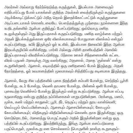
அவர்கள் அவ்வாறு தேர்ந்தெடுத்த கருத்துகள், இயல்பாக அனைவரும்
எதிர்பார்ப்பது போல் யாகங்கள் குறித்த அவர்கள் வைத்திருக்கும் கருத்துகளை
அடிக்கோடிட்டுக்காட்டும் அதே தொல் இறைக்கோட்பாட்டுக் கருத்துகளை
அடிப்படையாகக் கொண்டவையே. பௌத்தத்துக்கு முந்தைய நூல்களான இந்த
உபநிடதங்களில் ஆன்மா குறித்துப் பேசப்படுகிறது; ஒவ்வொரு மனித
உடலுக்குள்ளும் அது இருப்பதாகக் கருதப்படுகிறது. மனித வாழ்க்கை மற்றும்
அதன் இயக்கத்துக்கான ஒரே விளக்கமாகவும் போதுமான விளக்கம் என்றும்
கூறப்படுகிறது. உயிர் இருக்கும் ஓர் உடலில், இயல்பான நிலையில் இந்த ஆன்மா
இதயக்குழியில் வசிக்கிறது. பார்லி அல்லது அரிசி தானியத்தின் அளவில்
இருப்பதாகவும் விவரிக்கப்படுகிறது. பிற்கால ஊகச் சிந்தனைகளில் கட்டை
விரல் பருமன் அளவுக்கு அது வளர்கிறது; அதனால், அதை ‘குள்ளன்’ என்று
கூறுகின்றனர். ஆனால், வடிவத்தில் ஒரு மனிதனைப் போல் இருந்தது. அதன்
தோற்றத்தை, ஓர் உவமானத்தின் மூலமாகவும் சித்திரிப்பது கடினமாக இருந்தது.
ஆனால், வேறு சில பத்திகளில் புகை நிறத்தின் கம்பளி போன்று, செந்நிறப் பூச்சி
போன்று, சுடர் போன்று, வெண் தாமரை போன்று, மின்னல் ஒளி போன்று,
புகையற்ற வெளிச்சம் போன்று இருக்கும் என்று கூறப்படுகிறது. ஆன்மா எப்படி
உருவாகிறது என்பது குறித்த நம்பிக்கைகள் மாறுபடுகின்றன. பிரக்ஞை, மனம்,
மூச்சு, கண் மற்றும் காதுகள்; பூமி, நீர், நெருப்பு மற்றும் தூய வான்வெளி;
வெப்பமும் வெப்பமின்மையும், ஆசையும் ஆசையின்மையும்; கோபமும்
கோபமின்மையும்; விதிகளும் விதியின்மையும் கொண்டதாக இருக்கிறது; ஒரு
சொற்றொடரில், அனைத்து பொருட்களும் அதில் இருக்கின்றன என்று ஒரு
பத்தியில் கூறப்படுகிறது. இவற்றிலிருந்து, இங்கு ஆன்மா எனப்படுவதை
பருப்பொருள், மூலக்கூறு என சொல்லலாம் (பொருளின் நான்கு கூறுகளும்-