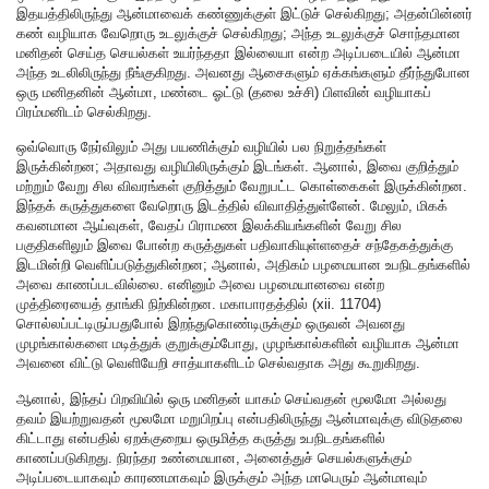
இதயத்திலிருந்து ஆன்மாவைக் கண்ணுக்குள் இட்டுச் செல்கிறது; அதன்பின்னர்
கண் வழியாக வேறொரு உடலுக்குச் செல்கிறது; அந்த உடலுக்குச் சொந்தமான
மனிதன் செய்த செயல்கள் உயர்ந்ததா இல்லையா என்ற அடிப்படையில் ஆன்மா
அந்த உடலிலிருந்து நீங்குகிறது. அவனது ஆசைகளும் ஏக்கங்களும் தீர்ந்துபோன
ஒரு மனிதனின் ஆன்மா, மண்டை ஓட்டு (தலை உச்சி) பிளவின் வழியாகப்
பிரம்மனிடம் செல்கிறது.
ஒவ்வொரு நேர்விலும் அது பயணிக்கும் வழியில் பல நிறுத்தங்கள்
இருக்கின்றன; அதாவது வழியிலிருக்கும் இடங்கள். ஆனால், இவை குறித்தும்
மற்றும் வேறு சில விவரங்கள் குறித்தும் வேறுபட்ட கொள்கைகள் இருக்கின்றன.
இந்தக் கருத்துகளை வேறொரு இடத்தில் விவாதித்துள்ளேன். மேலும், மிகக்
கவனமான ஆய்வுகள், வேதப் பிராமண இலக்கியங்களின் வேறு சில
பகுதிகளிலும் இவை போன்ற கருத்துகள் பதிவாகியுள்ளதைச் சந்தேகத்துக்கு
இடமின்றி வெளிப்படுத்துகின்றன; ஆனால், அதிகம் பழமையான உபநிடதங்களில்
அவை காணப்படவில்லை. எனினும் அவை பழமையானவை என்ற
முத்திரையைத் தாங்கி நிற்கின்றன. மகாபாரதத்தில் (xii. 11704)
சொல்லப்பட்டிருப்பதுபோல் இறந்துகொண்டிருக்கும் ஒருவன் அவனது
முழங்கால்களை மடித்துக் குறுக்கும்போது, முழங்கால்களின் வழியாக ஆன்மா
அவனை விட்டு வெளியேறி சாத்யாகளிடம் செல்வதாக அது கூறுகிறது.
ஆனால், இந்தப் பிறவியில் ஒரு மனிதன் யாகம் செய்வதன் மூலமோ அல்லது
தவம் இயற்றுவதன் மூலமோ மறுபிறப்பு என்பதிலிருந்து ஆன்மாவுக்கு விடுதலை
கிட்டாது என்பதில் ஏறக்குறைய ஒருமித்த கருத்து உபநிடதங்களில்
காணப்படுகிறது. நிரந்தர உண்மையான, அனைத்துச் செயல்களுக்கும்
அடிப்படையாகவும் காரணமாகவும் இருக்கும் அந்த மாபெரும் ஆன்மாவும்