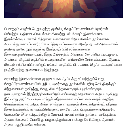
பௌத்தம் எழுச்சி பெறுவதற்கு முன்பே, வேதப்பிராமணர்கள் அவர்கள்
பின்பற்றிய புதிரான விஷயங்கள் சிலவற்றுடன் மிகவும் இணக்கமாக
இருக்கக்கூடிய ஊகச் சிந்தனை வகைகளை சிறிய விளக்க நூல்களாக
அமைத்து கொண்டனர்; மிக உயர்ந்த உண்மையாக அவற்றை. பலியிடும் யாகம்
குறித்த புனித நூல்களுக்கு இவற்றைப் பிற்சேர்க்கைகளாக
இணைத்துக்கொண்டனர். இந்த அம்சத்தில் அவர்கள் பின்பற்றிய நடைமுறை,
அவர்கள் விரும்பி வழிபடும் கடவுளர்களின் வரிசையில் சேர்க்கப்படாத, ஆனால்,
மிகவும் சக்திவாய்ந்த மற்றும் மக்கள் மத்தியில் பிரபலமாக இருந்த கடவுளர்களை
நடத்தியதற்கு இணையாக இருந்தது.
வரலாற்று இயக்கங்களை முழுமையாக ஆய்வுக்கு உட்படுத்தும்போது,
வேதப்பிராமணர்கள் பின்பற்றிய, அவர்களது நூல்களில் பதிவு செய்திருக்கும்
சிந்தனைகள் தவிர்த்து, வேறு சில சிந்தனைகளும் வழக்கங்களும்
நடைமுறையில் இருந்திருக்கவேண்டும் என்பதைத் தெளிவாக அறியமுடிகிறது.
இவ்வாறு குறிப்பிடப்படும் மாற்றுச் சிந்தனைகள் என்ன என்பதைத் தெரிந்து
கொள்வதற்கான மதிப்பு மிக்க சான்றுகள் நமக்குக் கிடைத்திருக்கும் பிற்கால
இலக்கியங்களில் காணப்படுகின்றன. எனவே, மற்ற விஷயங்களைப்போலவே,
பேசப்படும் இந்த விஷயத்திலும் வேதப்பிராமணர்களின் நூல்கள் மதிப்புமிக்க
ஆவணங்களைப் பொதிந்து பாதுகாத்துள்ளன என்பது தெரிகிறது; ஆனால்,
அவை பகுதியளவே உள்ளன.