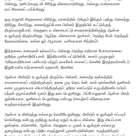
அல்லது, நண்பர்களுடன் சிரித்து விளையாடுகிறது, அல்லது பயங்கரமான
காட்சிகளைப் பார்க்கிறது’.
ஒரு ராஜாளி சிறகுகளை விரித்து, வானத்தில் அங்கும் இங்கும் பறந்து அலைந்து
திரிந்து, சோர்ந்து, களைத்துப்போன பின்னர் இறுதியில் கூட்டுக்குத்
திரும்புவதுபோல், அதனுடைய விளையாட்டு மைதானத்திலிருந்து ஆன்மா
உடலுக்குத் திரும்புகிறது. ஆழ்ந்த, விரைவான தூக்கம்; அதற்கு மேல் அதற்குத்
தேவையில்லை. என்ன ஓர் அழகான, வசீகரமான சித்திரம்!
இத்தகைய கனவுகள் நல்வாய்ப்பு அல்லது அதற்கு எதிரான மோசமானவை
குறித்த முன்னறிவிப்புகள். இந்தியாவில் மட்டுமின்றி, உலகம் முழுவதும்
அதேமாதிரியான பண்பாடு மற்றும் நாகரீகக் காலகட்டங்களில் இருந்தவர்களிடம்
இதுபோன்ற கற்பனைகள் உருவாகி, நிலவின.
ஆன்மா மீண்டும் உடலுக்குத் திரும்பிய பின்னர், கனவற்ற உறக்கத்தில்
சாவகாசமாகப் படுத்திருக்கும்; தலை முடி தொடங்கி, கால் நகங்களின் நுனிகள்
வரை முழுமையாக வியாபித்திருக்கும்; ஹிதா எனப்படும் எழுபத்திரண்டாயிரம்
ரத்தக் குழாய்களின் மூலம் இது நடைபெறுகிறது. அப்போதுதான் ஆன்மா மிகத்
துல்லியமாக, ஒளியைப் பெறுகிறது என்பது கொஞ்சம் விந்தையான
கருத்தாகத்தான் இருக்கிறது.
ஆன்மா உடலிலிருந்து எவ்வாறு வெளியேறுகிறது; மீண்டும் உடலுக்குள் எப்படிச்
செல்கிறது என்பது குறித்து நமக்கு ஏதும் கூறப்படவில்லை. இது வியப்பான
ஒன்றல்ல. ஏனெனில், ஆன்மா அதனுடைய முதல் உடலுக்குள் எவ்வாறு
நுழைந்தது என்பது பற்றிய கருத்துகள் முரண்படுகின்றன: கருத்தரிக்கும்