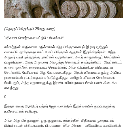
(தொகுப்பிலிருக்கும் 28வது கதை)
‘பரிவான சொற்களை மட்டுமே பேசுங்கள்’
சங்கத்தின் விதிகளை மதிக்காமல் மற்ற பிக்குகளையும் இழிவுபடுத்தும்
வகையில் தரக்குறைவாகப் பேசும் பிக்குகள் ஆறுபேர் இருக்கிறார்கள். அந்த
அறுவர் பற்றி புத்தருக்கு புகார்கள் வருகின்றன. அவர் காதுகளிலும் செய்திகள்
விழுகின்றன. அந்த அறுவரை அழைத்து கௌதமர் கண்டிக்கிறார். அவர்களிடம்
காளை ஒன்றின் கதையையும் சொல்கிறார்; அந்த விலங்கிடம் கடுமையான
சொற்களில் பேசியதால் அது கோபமடைகிறது. அதன் உரிமையாளருக்கு ஆயிரம்
நாணயங்கள் நட்டத்தையும் ஏற்படுத்துகிறது; எனினும் பரிவான சொற்களைப்
பேசியதும், அந்த எஜமானனுக்கு இரண்டாயிரம் நாணயங்கள் பலன் கிடைக்க
வைத்தது.
0
இந்தக் கதை ஆசிரியர் புத்தர் ஜேத வனத்தில் இருக்கையில் துறவிகளுக்கு
உபதேசமாகக் கூறியது.
அந்த ஆறு பிக்குகளுன் ஒரு குழுவாக, சங்கத்தின் விதிகளை முறையாகப்
பின்பற்றாமல் சுற்றிவந்தனர். பிரபலமான இந்த அறுவர், மதிப்புமிக்க துறவிகளின்