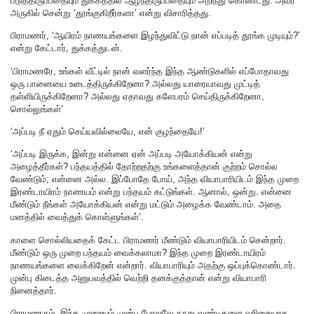
படுத்திருப்பதையும் துக்கத்தில் ஆழ்ந்திருப்பதையும் அறிந்து கொண்டது. அவர்
அருகில் சென்று ‘தூங்குகிறீர்களா’ என்று விசாரித்தது.
பிராமணர், ‘ஆயிரம் நாணயங்களை இழந்துவிட்டு நான் எப்படித் தூங்க முடியும்?’
என்று கேட்டார், துக்கத்துடன்.
‘பிராமணரே, உங்கள் வீட்டில் நான் வளர்ந்த இந்த ஆண்டுகளில் எப்போதாவது
ஒரு பானையை உடைத்திருக்கிறேனா? அல்லது யாரையாவது முட்டித்
தள்ளியிருக்கிறேனா? அல்லது ஏதாவது களேபரம் செய்திருக்கிறேனா,
சொல்லுங்கள்’
‘அப்படி நீ ஏதும் செய்யவில்லையே, என் குழந்தையே!’
‘அப்படி இருக்க, இன்று என்னை ஏன் அப்படி அயோக்கியன் என்று
அழைத்தீர்கள்? பந்தயத்தில் தோற்றதற்கு உங்களைத்தான் குற்றம் சொல்ல
வேண்டும்; என்னை அல்ல. இப்போதே போய், அந்த வியாபாரியிடம் இந்த முறை
இரண்டாயிரம் நாணயம் என்று பந்தயம் கட்டுங்கள். ஆனால், ஒன்று. என்னை
மீண்டும் நீங்கள் அயோக்கியன் என்று மட்டும் அழைக்க வேண்டாம். அதை
மனத்தில் வைத்துக் கொள்ளுங்கள்’.
காளை சொல்லியதைக் கேட்ட பிராமணர் மீண்டும் வியாபாரியிடம் சென்றார்.
மீண்டும் ஒரு முறை பந்தயம் வைக்கலாமா? இந்த முறை இரண்டாயிரம்
நாணயங்களை வைக்கிறேன் என்றார். வியாபாரியும் அதற்கு ஒப்புக்கொண்டார்.
முன்பு கிடைத்த அனுபவத்தில் வெற்றி தனக்குத்தான் என்று வியாபாரி
நினைத்தார்.
பிராமணரும், இந்த முறையும் முன்பு போலவே நூறு வண்டிகளை வரிசையாக