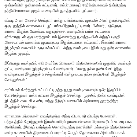
ஒன்றன்பின் ஒன்றாகக் கட்டினார். கம்பீரமாகவும் நேர்த்தியாகவும் நின்றிருந்த
நந்திவிசாலனை முதல் வண்டியின் நுகத்தடியில் பூட்டினார்.
எப்படி அவர் அதைச் செய்தார் என்று பார்க்கலாம். முதலில் அவர் நுகத்தடியின்
ஒரு புறத்தில் காளையைப் பூட்டாங்கயிற்றால் பூட்டினார். பின்னர், மற்றொரு
காளை இருக்க வேண்டிய மறுபுறத்தை வண்டியின் பார்ச் சட்டமான
ஏர்க்காலுடன் ஒரு மரத்துண்டால் இணைத்து நுகத்தடியின் அந்தப் பகுதி
அசையாமல் வளைக்க முடியாதபடி இறுக்கமாகக் கட்டினார். இரண்டு காளை
இழுக்கும் வகையில் உருவாக்கப்பட்ட அந்த வண்டியை இப்போது ஒரே காளையே
இழுக்க முடியும்.
இப்போது வண்டியில் ஏறி அமர்ந்த பிராமணர் நந்திவிசாலனின் முதுகில் மெல்லத்
தட்டி, வண்டியை இழுக்கும்படி வேண்டினார். ‘எனது நல்ல நண்பனே! இந்த
வண்டிகளை இழுத்துச் செல்லுங்கள்! என்னுடைய நல்ல நண்பனே! இழுத்துச்
செல்லுங்கள்.’
சரம்போல் சேர்த்துக் கட்டப்பட்டிருந்த நூறு வண்டிகளையும் ஒரே இழுப்பில்
போதிசத்துவர் என்ற காளை இழுத்துச் சென்றது. முதலில் நின்ற வண்டியின்
இடத்தில் கடைசி வண்டி வந்து நிற்கும் வகையில் அவ்வளவு தூரத்திற்கு
இழுத்துச் சென்றது.
ஏராளமாக மந்தைகள் வைத்திருந்த அந்த வியாபாரி வியந்து போனான்.
பந்தயத்தில் தோற்றதால் இரண்டாயிரம் நாணயங்களை பிராமணரிடம் உடனடியாக
அளித்தார். இதைப் பார்த்துக் கொண்டிருந்த நகரத்தின் மக்களும் நந்திவிசாலன்
என்ற காளையின் திறமையைப் பாராட்டி பெரும் தொகையை அன்பளிப்பாகக்