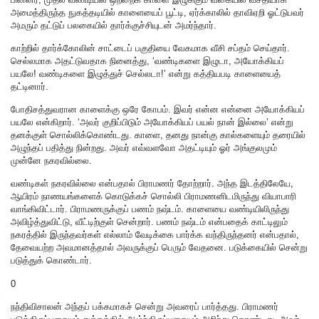
அமைத்திருந்த நுகத்தடியில் காளையைப் பூட்டி, ஏர்க்காலில் தாவிஏறி ஓட்டுபவர்
அமரும் தட்டுப் பலகையில் தார்க்குச்சியுடன் அமர்ந்தார்.
காற்றில் தார்க்கோலின் சாட்டைப் பகுதியை வேகமாக வீசி சப்தம் செய்தார்.
செல்லமாக அதட்டுவதாக நினைத்து, ‘வண்டிகளை இழுடா, அயோக்கியப்
பயலே! வண்டிகளை இழுத்துச் செல்லடா!’ என்று கத்தியபடி காளையைத்
தட்டினார்.
போதிசத்துவரான காளைக்கு ஒரே கோபம். இவர் என்ன என்னை அயோக்கியப்
பயலே என்கிறார். ‘அவர் குறிப்பிடும் அயோக்கியப் பயல் நான் இல்லை’ என்று
தனக்குள் சொல்லிக்கொண்டது. காளை, தனது நான்கு கால்களையும் தரையில்
அழுந்தப் பதித்து நின்றது. அவர் எவ்வளவோ அதட்டியும் ஓர் அங்குலமும்
முன்னே நகரவில்லை.
வண்டிகள் நகரவில்லை என்பதால் பிராமணர் தோற்றார். அந்த இடத்திலேயே,
ஆயிரம் நாணயங்களைக் கொடுக்கச் சொல்லி பிராமணனிடமிருந்து வியாபாரி
வாங்கிவிட்டார். பிராமணருக்குப் பணம் நஷ்டம். காளையை வண்டியிலிருந்து
அவிழ்த்துவிட்டு, வீட்டிற்குள் சென்றார். பணம் நஷ்டம் என்பதைக் காட்டிலும்
நகரத்தில் இருந்தவர்கள் எல்லாம் வேடிக்கை பார்க்க வந்திருந்தனர் என்பதால்,
தேவையற்ற அவமானத்தால் அவருக்குப் பெரும் வேதனை. படுக்கையில் சென்று
படுத்துக் கொண்டார்.
0
நந்திவிசாலன் அந்தப் பக்கமாகச் சென்று அவரைப் பார்த்தது. பிராமணர்