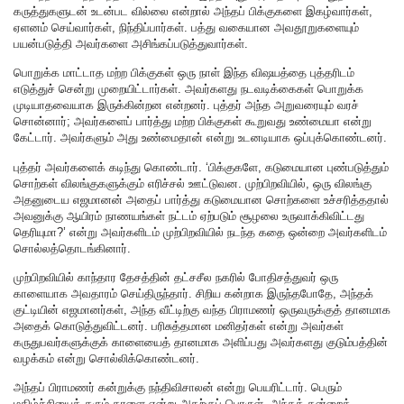
கருத்துகளுடன் உடன்பட வில்லை என்றால் அந்தப் பிக்குகளை இகழ்வார்கள்,
ஏளனம் செய்வார்கள், நிந்திப்பார்கள். பத்து வகையான அவதூறுகளையும்
பயன்படுத்தி அவர்களை அசிங்கப்படுத்துவார்கள்.
பொறுக்க மாட்டாத மற்ற பிக்குகள் ஒரு நாள் இந்த விஷயத்தை புத்தரிடம்
எடுத்துச் சென்று முறையிட்டார்கள். அவர்களது நடவடிக்கைகள் பொறுக்க
முடியாதவையாக இருக்கின்றன என்றனர். புத்தர் அந்த அறுவரையும் வரச்
சொன்னார்; அவர்களைப் பார்த்து மற்ற பிக்குகள் கூறுவது உண்மையா என்று
கேட்டார். அவர்களும் அது உண்மைதான் என்று உடனடியாக ஒப்புக்கொண்டனர்.
புத்தர் அவர்களைக் கடிந்து கொண்டார். ‘பிக்குகளே, கடுமையான புண்படுத்தும்
சொற்கள் விலங்குகளுக்கும் எரிச்சல் ஊட்டுவன. முற்பிறவியில், ஒரு விலங்கு
அதனுடைய எஜமானன் அதைப் பார்த்து கடுமையான சொற்களை உச்சரித்ததால்
அவனுக்கு ஆயிரம் நாணயங்கள் நட்டம் ஏற்படும் சூழலை உருவாக்கிவிட்டது
தெரியுமா?’ என்று அவர்களிடம் முற்பிறவியில் நடந்த கதை ஒன்றை அவர்களிடம்
சொல்லத்தொடங்கினார்.
முற்பிறவியில் காந்தார தேசத்தின் தட்சசீல நகரில் போதிசத்துவர் ஒரு
காளையாக அவதாரம் செய்திருந்தார். சிறிய கன்றாக இருந்தபோதே, அந்தக்
குட்டியின் எஜமானர்கள், அந்த வீட்டிற்கு வந்த பிராமணர் ஒருவருக்குத் தானமாக
அதைக் கொடுத்துவிட்டனர். பரிசுத்தமான மனிதர்கள் என்று அவர்கள்
கருதுபவர்களுக்குக் காளையைத் தானமாக அளிப்பது அவர்களது குடும்பத்தின்
வழக்கம் என்று சொல்லிக்கொண்டனர்.
அந்தப் பிராமணர் கன்றுக்கு நந்திவிசாலன் என்று பெயரிட்டார். பெரும்
மகிழ்ச்சியைத் தரும் காளை என்று அதற்குப் பொருள். அந்தக் கன்றைத்