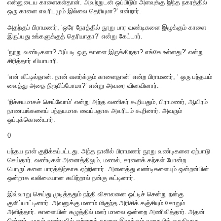
என்னுடைய காளைகள்தான். அவற்றுடன் ஒப்பிடும் அளவுக்கு இந்த நகரத்தில்
ஒரு காளை எவரிடமும் இல்லை தெரியுமா?’ என்றார்.
அதற்குப் பிராமணர், ‘ஒரே நேரத்தில் நூறு பார வண்டிகளை இழுக்கும் காளை
இருப்பது உங்களுக்குத் தெரியாதா?’ என்று கேட்டார்.
‘நூறு வண்டிகளா? அப்படி ஒரு காளை இருக்கிறதா? எங்கே உள்ளது?’ என்று
சிரித்தார் வியாபாரி.
‘என் வீட்டில்தான். நான் வளர்க்கும் காளைதான்’ என்ற பிராமணர், ‘ ஒரு பந்தயம்
வைத்து அதை நிரூபிப்போமா?’ என்று அவரை வினவினார்.
‘நிச்சயமாகச் செய்வோம்’ என்று அந்த வணிகர் கூறியதும், பிராமணர், ஆயிரம்
நாணயங்களைப் பந்தயமாக வைப்பதாக அவரிடம் கூறினார். அவரும்
ஒப்புக்கொண்டார்.
0
பந்தய நாள் குறிக்கப்பட்டது. அந்த நாளில் பிராமணர் நூறு வண்டிகளை ஏற்பாடு
செய்தார். வண்டிகள் அனைத்திலும், மணல், சரளைக் கற்கள் போன்ற
பொருட்களை பாரத்திற்காக ஏற்றினார். அனைத்து வண்டிகளையும் ஒன்றன்பின்
ஒன்றாக வலிமையான கயிற்றால் நன்கு கட்டினார்.
இவ்வாறு செய்து முடித்ததும் நந்தி விசாலனை ஓட்டிச் சென்று நன்கு
குளிப்பாட்டினார். அவனுக்கு மணம் மிகுந்த அரிசிக் கஞ்சியும் சோறும்
அளித்தார். காளையின் கழுத்தில் மலர் மாலை ஒன்றை அணிவித்தார். அதன்
பின்னர், முதல் வண்டியில் ஒற்றைக் காளை இழுக்கும் வகையில் வசதியாக