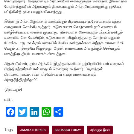
கொடுத்தனர். அத்தனையும் பிராமணரின் கைகளுக்குச் சென்றன. இவ்வாறாக
போதிசத்துவரின் ஆற்றலாலும் திறமையாலும் அந்த பிராமணனுக்கு நற்பெயர்
மட்டுமின்றி நல்ல பயனும் விளைந்தது.
இவ்வாறு அந்த அறுவரைக் கண்டிக்கும் விதமாகவும் உபதேசமாகவும் புத்தர்
கதையைச் சொல்லிமுடித்தார். கடுமையான சொற்களால் நாம் எவரையும்
மகிழ்ச்சியடைய வைக்க முடியாது. ‘நிச்சயமாக அனைவரும் மற்றவர் மகிழும்
வகையில் பேச வேண்டும்; கடுமையான, விரும்பத்தகாத சொற்கள் எதுவும்
பேசக்கூடாது. உவக்கும் வகையில் பேசிய மனிதருக்காக அந்தக் காளை மிகப்
பெரும் பாரத்தையே இழுத்தது; அதன் காரணமாக அவருக்குச் செல்வமும்
மனத்திருப்தியும் பலனாகக் கிடைத்தன’.
அதன் பின்னர், தம்ம அரங்கில் இருந்தவர்களிடம் முற்பிறவியில் யார் எவராகப்
பிறந்திருந்தார்கள் என்பதையும் கௌதமர் கூறினார்: ‘ஆனந்தன்
பிராமணராகவும், நான் நந்திவிசாலன் என்ற காளையாகவும்
அவதரித்திருந்தோம்’.
(தொடரும்)
பகிர:
F
T
Li
W
S
a
wi
n
h
h
c
tt
k
at
ar
Tags:
JATAKA STORIES
KIZHAKKU TODAY
அக்களூர் இரவி