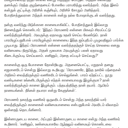
தனக்குப் பிறந்த குழந்தையைப் போலவே பராமரித்து வளர்த்தார். அந்த இளம்
கன்றுக் குட்டிக்கு அரிசிக் கஞ்சியும், அரிசிச் சோறும் அளித்தார்.
போதிசத்துவரான அந்தக் காளைக் கன்று நல்ல போஷாக்குடன் வளர்ந்தது.
நன்கு வளர்ந்து மிடுக்கான காளையாகிவிட்ட போதிசத்துவர் இவ்வாறு
நினைத்துக் கொண்டார்: ‘இந்தப் பிராமணர் என்னை மிகவும் சிரமப்பட்டு
வளர்த்திருக்கிறார். அவருக்கு ஏதாவது உதவி செய்ய வேண்டும். நான்
பாரமிழுப்பதுபோல் பாரமிழுக்கும் காளையை இந்த ஜம்புதீபம் முழுவதிலும் பார்க்க
முடியாது. இந்தப் பிராமணன் என்னை வளர்த்ததற்குச் செய்த செலவை எனது
வலிமையை நிரூபித்து, அதன் மூலமாக அவருக்குப் பலன் ஏதாவது
கிடைக்கும்படி செய்யலாம். எனினும், அதை எப்படிச் செய்வது?’
காளைக்கு ஒரு யோசனை தோன்றியது. அதனையொட்டி, மறுநாள் தனது
எஜமானரிடம் சென்று இவ்வாறு கூறியது: ‘பிராமணரே, இந்த நகரில் மந்தைகள்
அதிகம் வைத்திருக்கும் வணிகரிடம் செல்லுங்கள். பாரம் ஏற்றப்பட்ட நூறு
வண்டிகளை உங்களிடமிருக்கும் எந்தக் காளையாவது இழுக்குமா? நான்
வளர்த்திருக்கும் காளை இழுக்கும். பந்தயத்திற்கு நான் தயார். ஆயிரம்
நாணயங்கள். நீங்கள் தயாரா என்று கேளுங்கள்’.
பிராமணர் நகரத்து வணிகர் ஒருவரிடம் சென்று அந்த நகரத்தில் யார்
வைத்திருக்கும் காளைகள் வலிமையானவை என்பதுபோல் அவரிடம் விவாதம்
ஒன்றைத் தொடங்கினார்.
இன்னாருடைய காளை, அப்புறம் இன்னாருடைய காளை என்று அந்த வணிகர்
கூறினார். ‘எனினும், உண்மையாகவே ஆற்றலும் வலிமையும் கொண்டவை