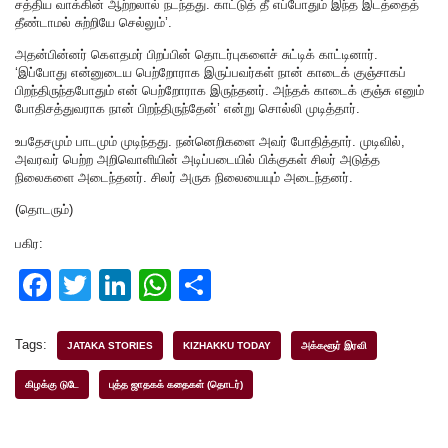
சத்திய வாக்கின் ஆற்றலால் நடந்தது. காட்டுத் தீ எப்போதும் இந்த இடத்தைத்
தீண்டாமல் சுற்றியே செல்லும்’.
அதன்பின்னர் கௌதமர் பிறப்பின் தொடர்புகளைச் சுட்டிக் காட்டினார்.
‘இப்போது என்னுடைய பெற்றோராக இருப்பவர்கள் நான் காடைக் குஞ்சாகப்
பிறந்திருந்தபோதும் என் பெற்றோராக இருந்தனர். அந்தக் காடைக் குஞ்சு எனும்
போதிசத்துவராக நான் பிறந்திருந்தேன்’ என்று சொல்லி முடித்தார்.
உபதேசமும் பாடமும் முடிந்தது. நன்னெறிகளை அவர் போதித்தார். முடிவில்,
அவரவர் பெற்ற அறிவொளியின் அடிப்படையில் பிக்குகள் சிலர் அடுத்த
நிலைகளை அடைந்தனர். சிலர் அருக நிலையையும் அடைந்தனர்.
(தொடரும்)
பகிர:
F
T
Li
W
S
a
wi
n
h
h
c
tt
k
at
ar
Tags:
JATAKA STORIES
KIZHAKKU TODAY
அக்களூர் இரவி
e
er
e
s
e
கிழக்கு டுடே
புத்த ஜாதகக் கதைகள் (தொடர்)
b
dI
A
o
n
p