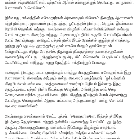
உரக்கச் சப்தமிடுகிறீர்கள். புத்தரின் ஆற்றல் உங்களுக்குத் தெரியாது. வாருங்கள்,
பேராசானிடம் செல்வோம்.’
இவ்வாறு, சங்கத்தின் சகோதரர்கள் அனைவரும் விவேகம் நிறைந்த ஆசானைச்
சுற்றி நின்றனர். முன்னால் நடந்த புத்தர் ஓரிடத்தில் நின்றார், நெருப்பு இவர்களை
நோக்கி நெருங்கி வந்தது. அவர்களை விழுங்கி பஸ்பமாக்கிவிடுவேன் என்பது
போல் சப்தமாக விரைந்த வந்தது. அனைவரும் தீயில் கருகிப் போய்விடுவார்கள்
போல் தோன்றியது. எனினும் புத்தர் நின்ற இடம் நோக்கிச் சூழ்ந்த தீ ஏறத்தாழ
நூற்று முப்பது அடி தூரத்துக்கு முன்பாகவே மேலும் முன்னேறாமல்
நின்றுவிட்டது. சிறிது நேரத்தில், நீருக்குள் தீப்பந்தத்தை நனைத்ததுபோல்
அணைந்தே விட்டது. முந்நூற்றைம்பது அடி விட்டம்கொண்ட பெரும் வட்டத்துக்கு
வெளியில்தான் எரிந்தது. சற்று நேரத்தில் சக்தியற்றுப் போனது.
கண்முன் நிகழ்ந்த மாயாஜாலத்தைப் பார்த்து வியந்துபோன சகோதரர்கள் இது
பேராசானால் விளைந்த அற்புதம் என்று அவரைப் புகழ்ந்தனர்; ’ஓ! புத்தரின்
விழுமியங்கள் எவ்வளவு மகத்தானவை! உணர்வும் அறிவும் இல்லாத இந்த
நெருப்பும்கூட புத்தர் நின்ற இடத்தை நெருங்கி, அங்கிருந்த மரம் செடி
கொடிகளை எரிக்க முடியவில்லை. நீரில் விழுந்த தீப்பந்தம் போல் அணைந்து
போயிற்று. கௌதமரின் ஆற்றல் எவ்வளவு அற்புதமானது!’ என்று சொல்லி
அவரை வணங்கினர்.
அவர்களது சொற்களைக் கேட்ட புத்தர், ‘சகோதரர்களே, இந்தத் தீ இந்த
இடத்தை நெருங்காமல் சற்றுத் தள்ளியே அணைந்து போய்விட்டது. இந்த
நெருப்பு அணைந்துபோனது என்னிடம் இப்போது இருக்கும் சக்தியால்
நடக்கவில்லை. சென்ற பிறவியில் உச்சரித்த ‘சத்திய வாக்கால்’ அதன்
செயல்திறனால் நிகழ்ந்தது. அந்த சத்தியத்தின் இருப்பு யுகம் முழுவதும்