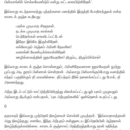
பின்வாங்கிச் செல்லவேண்டும் என்று கட்டளையிடுகிறேன்’.
இவ்வாறு கடந்தகாலத்து புத்தர்களை மனத்தில் இருத்தி போதிசத்துவர் என்ற
காடைக் குஞ்சு கூறியது:
பறக்க முடியாத சிறகுகள்,
நடக்க முடியாத கால்கள்
பெற்றோர்கள் கைவிடப்பட்டேன்
இதோ இங்கே இருக்கிறேன்.
எல்லோரும் அஞ்சும் அக்னி தேவனே!
வணங்கி வேண்டிக்கொள்கிறேன்
ஊழிக்காலத்தின் ஜதாவேதனே! திரும்பு, திரும்பிச்செல்!
இவ்வாறு காடைக் குஞ்சு சொன்னதும், அக்னிதேவனான ஜதாவேதன் நூற்று
முப்பது அடி தூரம் பின்னால் சென்றான். அவ்வாறு பின்வாங்கும்போது வனத்தில்
எந்தப் பகுதிக்கும் தீ பரவவில்லை. தீப்பந்தம் நீரில் நனைக்கப்பட்டது போல், தீ
அணைந்தது.
அந்த இடம் மட்டும் காட்டுத்தீயிலிருந்து விலக்கப்பட்டது.ஓர் யுகம் முழுவதும்
அவ்வாறு நீடிக்கும் என்பதால், ‘யுக அற்புதங்களில்’ ஒன்றெனக் கூறப்பட்டது.
0
ததாகதர் இவ்வாறு முற்பிறவி நிகழ்வைச் சொல்லி முடித்தார். ‘இவ்வாறாகத்தான்
அது நிகழ்ந்தது; எனவே, இந்த அற்புதம் என்னுடைய இப்பிறவியின் ஆற்றலால்
நிகழ்ந்திருக்கவில்லை. காடைக் குஞ்சாகப் பிறந்திருந்தபோது நான் உதிர்த்த