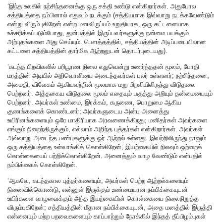
‘இந்த உலகில் நற்சிந்தனைக்கு ஒரு சக்தி உண்டு என்கிறார்கள். அதுபோல
சத்தியத்தை நம்பினால் எதுவும் நடக்கும் (சத்தியமாக இவ்வாறு நடக்கவேண்டும்
என்று விரும்புகிறேன் என்ற மனவிருப்பம் உறுதியாக, ஒரு கட்டளையாக
உச்சரிக்கப்படும்போது, துன்பத்தில் இருப்பவர்களுக்கு நன்மை பயக்கும்
அற்புதங்களை அது செய்யும். பௌத்தத்தில், சத்தியத்தின் அடிப்படையிலான
கட்டளை சத்தியத்தின் தார்மிக ஆற்றலுடன் தொடர்புடையது).
‘கடந்த பிறவிகளில் பரிபூரண நிலை எதுவென்று உணர்ந்ததன் மூலம், போதி
மரத்தின் அடியில் அறிவொளியை அடைந்தவர்கள் பலர் உள்ளனர்; நற்சிந்தனை,
அமைதி, விவேகம் ஆகியவற்றின் மூலமாக மறு பிறவியிலிருந்து விடுதலை
பெற்றனர். அத்தகைய விடுதலை மூலம் எதையும் பகுத்து அறியும் தன்மையையும்
பெற்றனர். அவர்கள் உண்மை, இரக்கம், கருணை, பொறுமை ஆகிய
குணங்களைக் கொண்டனர்; அவர்களுடைய அன்பு அனைத்து
உயிரினங்களையும் ஒரே மாதிரியாக அரவணைக்கிறது; மனிதர்கள் அவர்களை
எங்கும் நிறைந்திருக்கும், எல்லாம் அறிந்த புத்தர்கள் என்கிறார்கள். அவர்கள்
அவ்வாறு அடைந்த பண்புகளுக்கு ஓர் ஆற்றல் உள்ளது. இவற்றிலிருந்து நானும்
ஒரு சத்தியத்தை உள்வாங்கிக் கொள்கிறேன்; இயற்கையில் நிலவும் ஒற்றைக்
கொள்கையைப் பற்றிக்கொள்கிறேன். அனைத்தும் வாழ வேண்டும் என்பதில்
நம்பிக்கைக் கொள்கிறேன்.
‘ஆகவே, கடந்தகால புத்தர்களையும், அவர்கள் பெற்ற ஆற்றல்களையும்
நினைவில்கொண்டு, என்னுள் இருக்கும் உண்மையான நம்பிக்கையுடன்
உயிர்களை வாழவைக்கும் அந்த இயற்கையின் கொள்கையை நிலைநிறுத்த
விரும்புகிறேன்; சத்தியத்தின் மீதான நம்பிக்கையுடன், அதை மனத்தில் இருத்தி
என்னையும் மற்ற பறவைகளையும் காப்பாற்றும் நோக்கில் இந்தத் தீப்பிழம்புகள்