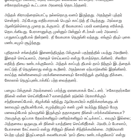
சகோதரர்களும் கூட்டமாக அவரைத் தொடர்ந்தனர்.
அந்தக் கிராமத்தையொட்டி நல்லதொரு வனம் இருந்தது. அதற்குள் புத்தர்
சென்றார். அப்போது எதிர்பாராமல் பெரும் காட்டுத் தீ பிடித்தது. அவ்வாறு
ஆண்டுக்கொரு முறை நடக்குமாம். தீ வேகமாகப் பரவி வனத்தை எரிக்கத்
தொடங்கியது. பேராசானுக்கு முன்னும் பின்னும் சீடர்கள் பலர் அவரைப்
பாதுகாப்பதுபோல் நின்றனர். தீ வேகமாக நெருங்கி வந்தது. எங்கும் தீயும் புகை
மண்டலமும் சூழ்ந்தது.
புதிதாகச் சங்கத்தில் இணைந்திருந்த பிக்குகள் பதற்றத்தில் பயந்து அலறினர்.
இதைச் செய்யலாம், அதைச் செய்யலாம் என்று பேசத்தொடங்கினர். சிலரோ
எதிர்த் தீயை உண்டாக்குவோம். அந்தக் காப்புத் தீயால் தாம் நிற்கும் இடத்தைக்
காட்டுத் தீ நெருங்காது என்று கூறினர். அதற்கான ஏற்பாடுகளில் இறங்கினர்.
காய்ந்த சுள்ளிகளையும் மரக்கிளைகளையும் சேகரித்துக் குவித்து தீக்கடை
கோலால் நெருப்புண்டாக்கிப் பற்ற வைத்தனர்.
பழைய பிக்குகள் அவர்களைப் பார்த்து ஏளனமாகக் கேட்டனர். ‘சகோதரர்களே
நீங்கள் என்ன செய்கிறீர்கள்? வானத்தின் நடுவில் பிரகாசிக்கும்
சந்திரனைப்போல், கிழக்கில் உதித்து ஆயிரமாயிரம் கதிர்க்கரங்களுடன்
உலாவரும் சூரியன்போல், சமுத்திரமும் கண் முன் உயர்ந்து நிற்கும் மேரு
மலையும்போல் நம்மருகில் இருக்கும் ததாகதரை நீங்கள் பார்க்கவில்லையா?
அவருக்கு ஒப்பாக தேவர்களிலும் மனிதர்களிலும் சுட்டிக்காட்ட எவரும் இல்லை;
அத்தகைய ஒருவருடன் நீங்கள் யாத்திரை செய்கிறீர்கள். அவரிடம் பேசலாம்,
யோசனை கேட்கலாம் என்று சிறிதும் நீங்கள் சிந்திக்கவில்லை. அறிவொளி
பெற்ற புத்தர் இருப்பதைக் கவனியாமல் ‘நாம் தீயை உண்டாக்குவோம்’ என்று