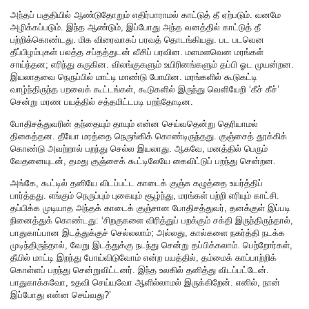
அந்தப் பகுதியில் ஆண்டுதோறும் எதிர்பாராமல் காட்டுத் தீ ஏற்படும். வனமே
அழிக்கப்படும். இந்த ஆண்டும், இப்போது அந்த வனத்தில் காட்டுத் தீ
பற்றிக்கொண்டது. மிக விரைவாகப் பரவத் தொடங்கியது. பட படவென
தீப்பிழம்புகள் பலத்த சப்தத்துடன் வீசிப் பரவின. மளமளவென மரங்கள்
சாய்ந்தன; எரிந்து கருகின. விலங்குகளும் உயிரினங்களும் தப்பி ஓட முயன்றன.
இயலாதவை நெருப்பில் மாட்டி மாண்டு போயின. மரங்களில் கூடுகட்டி
வாழ்ந்திருந்த பறவைக் கூட்டங்கள், கூடுகளில் இருந்து வெளியேறி ‘கீச் கீச்’
சென்று மரண பயத்தில் சத்தமிட்டபடி பறந்தோடின.
போதிசத்துவரின் தந்தையும் தாயும் என்ன செய்வதென்று தெரியாமல்
திகைத்தன. தீயோ மரத்தை நெருங்கிக் கொண்டிருந்தது. குஞ்சைத் தூக்கிக்
கொண்டு அவற்றால் பறந்து செல்ல இயலாது. ஆகவே, மனத்தில் பெரும்
வேதனையுடன், தமது குஞ்சைக் கூட்டிலேயே கைவிட்டுப் பறந்து சென்றன.
அங்கே, கூட்டில் தனியே விடப்பட்ட காடைக் குஞ்சு கழுத்தை உயர்த்திப்
பார்த்தது. எங்கும் நெருப்பும் புகையும் சூழ்ந்து, மரங்கள் பற்றி எரியும் காட்சி.
தப்பிக்க முடியாத அந்தக் காடைக் குஞ்சான போதிசத்துவர், தனக்குள் இப்படி
நினைத்துக் கொண்டது: ‘சிறகுகளை விரித்துப் பறக்கும் சக்தி இருந்திருந்தால்,
பாதுகாப்பான இடத்துக்குச் செல்லலாம்; அல்லது, கால்களை நகர்த்தி நடக்க
முடிந்திருந்தால், வேறு இடத்துக்கு நடந்து சென்று தப்பிக்கலாம். பெற்றோர்கள்,
தீயில் மாட்டி இறந்து போய்விடுவோம் என்ற பயத்தில், தம்மைக் காப்பாற்றிக்
கொள்ளப் பறந்து சென்றுவிட்டனர். இந்த உலகில் தனித்து விடப்பட்டேன்.
பாதுகாக்கவோ, உதவி செய்யவோ ஆளில்லாமல் இருக்கிறேன். எனில், நான்
இப்போது என்ன செய்வது?’