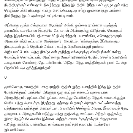
நீடித்திருக்கும் என்பதால் நிகழ்ந்தது. இந்த இடத்தில் இந்த யுகம் முழுவதும் எந்த
நெருப்பும் பற்றி எரியாது’ என்று சொல்லியபடிபடி சற்று முன்னகர்ந்து மரங்கள்
நின்றிருந்த இடம் ஒன்றைச் சுட்டிக்காட்டினார்.
அப்போது மூத்த பிக்குவான ஆனந்தர் அங்கி ஒன்றை நான்காக மடித்துத்
தரையில், வசதியான இடத்தில் பேராசான் அமர்வதற்கு விரித்தார். கௌதமர்
அந்த இருக்கையில் பத்மாசனமிட்டு அமர்ந்தார். வணங்கிய, சகோதரர்களும்
அவரைச் சுற்றி வட்டமாக அமர்ந்தனர். அவரிடம், ‘எங்களுக்கு இப்போதைய
நிகழ்வுகள் தாம் தெரியும் அய்யா; கடந்த பிறவியைப்பற்றி நாங்கள்
அறியமாட்டோம். அந்த நிகழ்வுகள் குறித்து எங்களுக்கு விவரியுங்கள்’ என்று
வேண்டிக் கொண்டனர். அவர்களது வேண்டுகோளின் பேரில், சென்ற பிறவியின்
கதையைச் சொல்லத் தொடங்கினார். ‘அதோ அந்த மரத்தில்தான் நான் சென்ற
பிறவியில் அவதரித்திருந்தேன்’.
0
முன்னொரு காலத்தில் மகத ராஜ்ஜியத்தின் இந்த வனத்தில் இதே இடத்தில்,
போதிசத்துவர் மரத்தின் மீதிருந்த ஒரு கூட்டில் காடைப் பறவையாக
அவதரித்தார். முட்டையின் ஓட்டை உடைத்து வெளிவந்த அந்தக் காடைக்குஞ்சு
பெரிய பந்து அளவுக்கு இருந்தது. தந்தையும் தாயும் அதைக் கூட்டில்வைத்து
பத்திரமாகப் பார்த்துக் கொண்டன. வெளியில் செல்லும் அவை, இரையைத் தேடி
தம்முடைய அலகுகளில் எடுத்து வந்து குஞ்சுக்கு ஊட்டின. அந்தக் குஞ்சுக்கு
இரை தேடும் வேலையே இல்லை. அந்தக் காடைக்குஞ்சுக்குச் சிறகுகளை
விரித்து காற்றில் பறக்கவோ கால்களை நகர்த்தி தரையில் நடக்கவோ
இயலவில்லை.