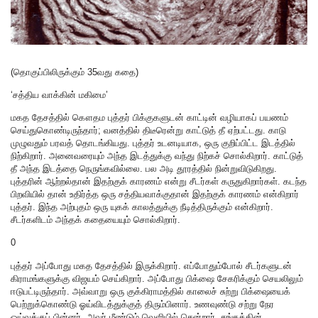
(தொகுப்பிலிருக்கும் 35வது கதை)
‘சத்திய வாக்கின் மகிமை’
மகத தேசத்தில் கௌதம புத்தர் பிக்குகளுடன் காட்டின் வழியாகப் பயணம்
செய்துகொண்டிருந்தார்; வனத்தில் திடீரென்று காட்டுத் தீ ஏற்பட்டது. காடு
முழுவதும் பரவத் தொடங்கியது. புத்தர் உடனடியாக, ஒரு குறிப்பிட்ட இடத்தில்
நிற்கிறார். அனைவரையும் அந்த இடத்துக்கு வந்து நிற்கச் சொல்கிறார். காட்டுத்
தீ அந்த இடத்தை நெருங்கவில்லை. பல அடி தூரத்தில் நின்றுவிடுகிறது.
புத்தரின் ஆற்றல்தான் இதற்குக் காரணம் என்று சீடர்கள் கருதுகிறார்கள். கடந்த
பிறவியில் தான் உதிர்த்த ஒரு சத்தியவாக்குதான் இதற்குக் காரணம் என்கிறார்
புத்தர். இந்த அற்புதம் ஒரு யுகக் காலத்துக்கு நீடித்திருக்கும் என்கிறார்.
சீடர்களிடம் அந்தக் கதையையும் சொல்கிறார்.
0
புத்தர் அப்போது மகத தேசத்தில் இருக்கிறார். எப்போதும்போல் சீடர்களுடன்
கிராமங்களுக்கு விஜயம் செய்கிறார். அப்போது பிக்ஷை சேகரிக்கும் செயலிலும்
ஈடுபட்டிருந்தார். அவ்வாறு ஒரு குக்கிராமத்தில் காலைச் சுற்று பிக்ஷையைக்
பெற்றுக்கொண்டு ஓய்விடத்துக்குத் திரும்பினார். உணவுண்டு சற்று நேர
ஓய்வுக்குப் பின்னர், அவர் மீண்டும் வெளியில் சென்றார். சங்கத்தின்