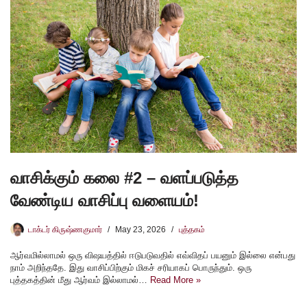
வாசிக்கும் கலை #2 – வளப்படுத்த
வேண்டிய வாசிப்பு வளையம்!
டாக்டர் கிருஷ்ணகுமார்
May 23, 2026
புத்தகம்
ஆர்வமில்லாமல் ஒரு விஷயத்தில் ஈடுபடுவதில் எவ்விதப் பயனும் இல்லை என்பது
நாம் அறிந்ததே. இது வாசிப்பிற்கும் மிகச் சரியாகப் பொருந்தும். ஒரு
புத்தகத்தின் மீது ஆர்வம் இல்லாமல்…
Read More »