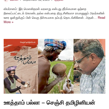
விமர்சனம்: இர.மௌலிதரன் வரலாறு என்பது தீர்க்கமான ஒற்றை
நிலைப்பாட்டைக் கொண்டதல்ல என்பதை திரு.சீனிவாச ராமானுஜம் அவர்களின்
உரை ஒன்றுக்குப் பின் வெகு நிச்சயமாக நம்பத் தொடங்கினேன். அதன்…
Read
More »
ஊத்தாம் பல்லா – செஞ்சி தமிழினியன்