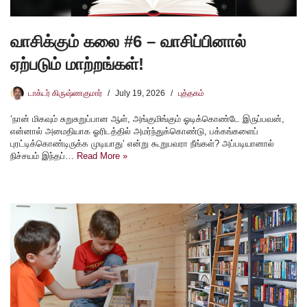
வாசிக்கும் கலை #6 – வாசிப்பினால்
ஏற்படும் மாற்றங்கள்!
டாக்டர் கிருஷ்ணகுமார்
July 19, 2026
புத்தகம்
‘நான் மிகவும் சுறுசுறுப்பான ஆள், அங்குமிங்கும் ஓடிக்கொண்டே இருப்பவன்,
என்னால் அமைதியாக ஓரிடத்தில் அமர்ந்துக்கொண்டு, பக்கங்களைப்
புரட்டிக்கொண்டிருக்க முடியாது’ என்று கூறுபவரா நீங்கள்? அப்படியானால்
நிச்சயம் இந்தப்…
Read More »