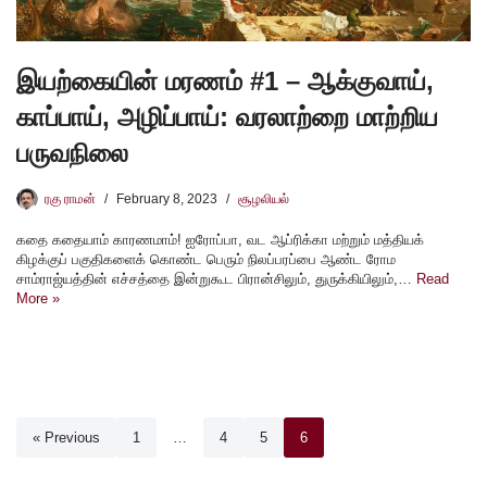
இயற்கையின் மரணம் #1 – ஆக்குவாய்,
காப்பாய், அழிப்பாய்: வரலாற்றை மாற்றிய
பருவநிலை
ரகு ராமன்
February 8, 2023
சூழலியல்
கதை கதையாம் காரணமாம்! ஐரோப்பா, வட ஆப்ரிக்கா மற்றும் மத்தியக்
கிழக்குப் பகுதிகளைக் கொண்ட பெரும் நிலப்பரப்பை ஆண்ட ரோம
சாம்ராஜ்யத்தின் எச்சத்தை இன்றுகூட பிரான்சிலும், துருக்கியிலும்,…
Read
More »
« Previous
1
…
4
5
6