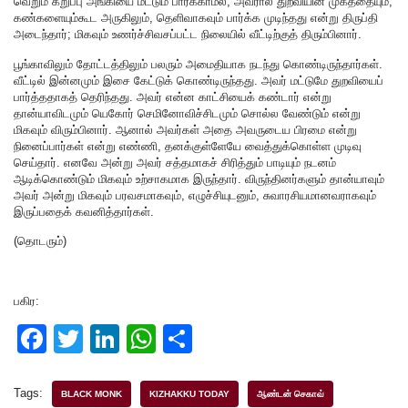
வெறும் கறுப்பு அங்கியை மட்டும் பார்க்காமல், அவரால் துறவியின் முகத்தையும்,
கண்களையும்கூட அருகிலும், தெளிவாகவும் பார்க்க முடிந்தது என்று திருப்தி
அடைந்தார்; மிகவும் உணர்ச்சிவசப்பட்ட நிலையில் வீட்டிற்குத் திரும்பினார்.
பூங்காவிலும் தோட்டத்திலும் பலரும் அமைதியாக நடந்து கொண்டிருந்தார்கள்.
வீட்டில் இன்னமும் இசை கேட்டுக் கொண்டிருந்தது. அவர் மட்டுமே துறவியைப்
பார்த்ததாகத் தெரிந்தது. அவர் என்ன காட்சியைக் கண்டார் என்று
தான்யாவிடமும் யெகோர் செமினோவிச்சிடமும் சொல்ல வேண்டும் என்று
மிகவும் விரும்பினார். ஆனால் அவர்கள் அதை அவருடைய பிரமை என்று
நினைப்பார்கள் என்று எண்ணி, தனக்குள்ளேயே வைத்துக்கொள்ள முடிவு
செய்தார். எனவே அன்று அவர் சத்தமாகச் சிரித்தும் பாடியும் நடனம்
ஆடிக்கொண்டும் மிகவும் உற்சாகமாக இருந்தார். விருந்தினர்களும் தான்யாவும்
அவர் அன்று மிகவும் பரவசமாகவும், எழுச்சியுடனும், சுவாரசியமானவராகவும்
இருப்பதைக் கவனித்தார்கள்.
(தொடரும்)
பகிர:
F
T
Li
W
S
a
wi
n
h
h
c
tt
k
at
ar
Tags:
BLACK MONK
KIZHAKKU TODAY
ஆண்டன் செகாவ்