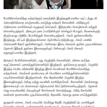
போரிசோவ்கவிற்கு வந்தபிறகும் நகரத்தில் இருந்ததுபோலவே பதட்டத்துடன்
அமைதியில்லாத வாழ்வையே வாழ்ந்து வந்தார் கோவரின். எந்நேரமும்
அதிகமாக வாசிக்கவும் எழுதவும் செய்தார். இத்தாலிய மொழியைக் கற்றுக்
கொண்டிருந்தார். தினமும் நடைப்பயிற்சிக்குச் செல்லும் போதும், வேலைக்குத்
திரும்புவது பற்றியே யோசித்துக் கொண்டிருந்தார். அவர் தூங்காமலேயே
இருந்தது, வீட்டில் இருந்தவர்களை ஆச்சரியப்படுத்தியது. அவர் பகலில்
அரைமணி நேரம் தூங்கினாலும், அன்றைய இரவு அவரால் தூங்க முடியவில்லை.
ஆனால் இந்தத் தூங்கா இரவுகளுக்குப் பின்னரும் அவர் மிகவும்
சுறுசுறுப்பாகவே இருந்தார்.
நிறையப் பேசிக்கொண்டும், மது அருந்திக் கொண்டும், விலை உயர்ந்த
சுருட்டுகளைப் புகைத்துக்கொண்டும் இருந்தார். ஒவ்வொரு நாளும், அருகில்
இருந்த பெரிய வீடுகளில் இருந்து இளம் பெண்கள் போரிசோவ்கவிற்கு
வந்தார்கள். அவர்கள் தான்யாவுடன் பியானோ வாசித்துக்கொண்டும்
பாடிக்கொண்டும் இருந்தார்கள். சில நேரங்களில் அருகில் இருந்த
இளைஞர்களும் அங்கு வந்து வயலின் வாசித்தார்கள். கோவரின் அவர்களது
இசையையும் பாடல்களையும் ஆர்வமாகக் கேட்டுக்கொண்டிருந்தார். ஆனால்
அது சமயங்களில் அவருக்குச் சோர்வைக் கொடுத்தது. அதே சோர்வில்
கண்கள் தானாகவே மூடிக்கொண்டு, தோளில் அவரது தலை சாய்ந்துவிடும்.
ஒருநாள் மாலை, அவர் மாடியில் அமர்ந்து தேநீர் அருந்திவிட்டு, வாசித்துக்
கொண்டிருந்தார். முன்னறையில் தான்யாவும், அவளது தோழி ஒருத்தியும்,