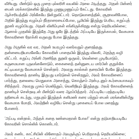
வீசியது. மீண்டும் ஒரு முறை புல்லரிசி வயலில் அலை அடித்தது. அதன் பின்னர்
பைன் மரக்காடுகளில் இருந்து முணுமுணுப்பும் கேட்டது. கோவரின்
ஆச்சரியத்தில் அங்கேயே நின்றுவிட்டார். தொடுவானத்தில், சூறாவளிபோல,
அதில் இருந்து எழும்பும் நீர்தாரையைப்போல, பூமியில் இருந்து பெரிய, கறுப்புத்
தூண் எழும்பியது. அதன் விளிம்புகள் எங்கிருக்கிறது என்று தெரியவில்லை;
ஆனால் முதலில் இருந்தே அது ஒரே இடத்தில் அப்படியே இருக்காமல், வேகமாக
கோவரினை நோக்கி வருவது போல இருந்தது.
அது அருகில் வர வர, அதன் உயரமும் வளர்வதும் குறைந்தது.
தன்னையறியாமலேயே கோவரின் பாதையில் இருந்து விலகி, அதற்கு வழி
விட்டார். கறுப்பு அங்கி அணிந்த துறவி ஒருவர், வெள்ளை முடியோடும்,
கருமையான புருவங்களோடும், கைகளைத் தன்னுடைய மார்பின் குறுக்கே
கட்டியவாறு வேகமாகச் சென்றார். அவரது கால்கள் தரையின் மேலே இருந்தது.
கோவரினைத் தாண்டி இருபது யார்டுகள் சென்றதும், அவர் கோவரினைப்
பார்த்து, தலையை மெதுவாக அசைத்து, கொஞ்சம் அன்புடனும் கூர்மையாகவும்
சிரித்தார். அவரது முகம் மெலிந்தும், வெளிறியும் இருந்தது. அவர் கோவரினைத்
தாண்டிச் சென்றவுடன் மீண்டும் வளர ஆரம்பித்தார். அப்படியே பறந்தபடியே
நதியைக் கடந்து, மறுபுறம் இருந்தக் களிமண் கரை மற்றும் பைன் மரங்களின்மீது
வேகமாக மோதி, அவற்றின் வழியே சென்று புகையைப் போல மறைந்து
போனார்.
‘அப்படி என்றால், அந்தக் கதை உண்மைதான் போல!’ என்று தடுமாறியபடியே
கோவரின் சொல்லிக் கொண்டார்.
அவர் கண்ட காட்சியின் வினோதம் அவருக்குப் பெரிதாகத் தெரியவில்லை;