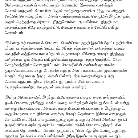
இன்னொரு வயலின் வாசிப்பவரும், பிரகாவின் இசையை வாசித்துக்
கொண்டிருந்தனர். கோவரின் அதன் வார்த்தைகளைக் கூர்ந்து கவனித்துக்
கேட்டுக் கொண்டிருந்தார். அதன் வார்த்தைகள் ரஷ்ய மொழியில் இருந்தாலும்,
அதன் அர்த்தத்தை அவரால் புரிந்துகொள்ள முடியவில்லை. இறுதியாக,
புத்தகத்தைக் கீழே வைத்துவிட்டு, மிகவும் கவனமாகக் கேட்டுப் புரிந்து
கொண்டார்.
சீரில்லாத கற்பனையைக் கொண்ட பெண்ணொருத்தி இரவில் தோட்டத்தில் சில
மர்மமான சப்தங்களைக் கேட்டாள். அந்தச் சப்தங்களின் புனிதத்தன்மையும்,
அவற்றின் ஒத்திசைவான சப்தமும் அழகாகவும் வினோதமாகவும் இருந்தது.
மனிதர்களாலும் அதைப் புரிந்துகொள்ள முடியாது. சற்று நேரத்தில், அவள்
சொர்க்கத்திற்கே சென்றுவிட்டாள். கோவரினின் கண்கள் தாமாகவே
மூடிக்கொண்டன. சற்று நேரத்தில் எழுந்த அவர், களைப்புடன் முன்னறையில்
மேலும், கீழுமாக நடந்தார். அதன் பின்னர் மற்ற அறைகளிலும் நடந்து
கொண்டிருந்தார். இசை நின்றபோது, தான்யாவின் கைகளைப்
பிடித்துக்கொண்டு, அவளுடன் மாடிக்குச் சென்றார்.
‘இன்று அதிகாலையில் இருந்து, வினோதமான பழைய கதை என் தலையில்
ஓடிக் கொண்டிருக்கிறது. எங்கே அதை வாசித்தேன் அல்லது கேட்டேன் என்று
எனக்கு நினைவில்லை. ஆனால், கதை மிகவும் சிறப்பானதாக இருந்தாலும்,
அது கோர்வையாக இல்லை. எனக்கு மிகவும் தெளிவாக இல்லை என்றாலும்
சொல்கிறேன். ஆயிரம் வருடங்களுக்கு முன்பு, கறுப்பு அங்கி அணிந்த துறவி
ஒருவர் சிரியா அல்லது அரேபிய காடுகளில் சுற்றிக் கொண்டிருந்தார். சில
மைல்கள் தொலைவில், மீனவன் ஒருவன், ஏரியின் மீது இன்னொரு கறுப்புத்
துறவி நடந்து செல்வதைப் பார்த்தான். இந்த இரண்டாவது துறவி வெறும்