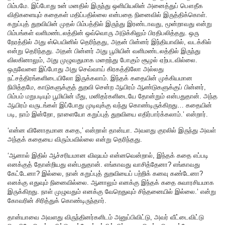
பிம்பமே. இப்போது உன் மனதில் இருந்து ஒளியியலின் அனைத்துப் பௌதீக
விதிகளையும் கதைகள் மதிப்பதில்லை என்பதை நினைவில் இருத்திக்கொள்.
கறுப்புத் துறவியின் முதல் பிம்பத்தில் இருந்து இரண்டாவது, மூன்றாவது என்று
பிம்பங்கள் வளிமண்டலத்தின் ஒவ்வொரு அடுக்கிலும் பிரதிபலித்தது. ஒரு
நேரத்தில் அது ஸ்பெயினில் தெரிந்தது, அதன் பின்னர் இந்தியாவில், வடக்கில்
என்று தெரிந்தது. அதன் பின்னர் அது பூமியின் வளிமண்டலத்தில் இருந்து
விலகினாலும், அது முழுவதுமாக மறைந்து போகும் சூழல் ஏற்படவில்லை.
ஒருவேளை இப்போது அது செவ்வாய் கிரகத்திலோ அல்லது
நட்சத்திரங்களிடையிலோ இருக்கலாம். இந்தக் கதையின் முக்கியமான
நிமித்தமே, காடுகளுக்குத் துறவி சென்ற ஆயிரம் ஆண்டுகளுக்குப் பின்னர்,
பிம்பம் மறுபடியும் பூமியின் மீது, மனிதர்களிடையே தோன்றும் என்பதுதான். அந்த
ஆயிரம் வருடங்கள் இப்போது முடிவுக்கு வந்து கொண்டிருக்கிறது… கதையின்
படி, நாம் இன்றோ, நாளையோ கறுப்புத் துறவியை எதிர்பார்க்கலாம்.’ என்றார்.
‘என்ன வினோதமான கதை,’ என்றாள் தான்யா. அவளது குரலில் இருந்து அவள்
அந்தக் கதையை விரும்பவில்லை என்று தெரிந்தது.
‘ஆனால் இதில் ஆச்சரியமான விஷயம் என்னவென்றால், இந்தக் கதை எப்படி
எனக்குத் தோன்றியது என்பதுதான். எங்காவது வாசித்தேனா? எங்காவது
கேட்டேனா? இல்லை, நான் கறுப்புத் துறவியைப் பற்றிக் கனவு கண்டேனா?
எனக்கு எதுவும் நினைவில்லை. ஆனாலும் எனக்கு இந்தக் கதை சுவாரசியமாக
இருக்கிறது. நாள் முழுவதும் எனக்கு வேறெதுவும் சிந்தனையில் இல்லை.’ என்று
கோவரின் சிரித்துக் கொண்டிருந்தார்.
தான்யாவை அவளது விருந்தினர்களிடம் அனுப்பிவிட்டு, அவர் வீட்டைவிட்டு