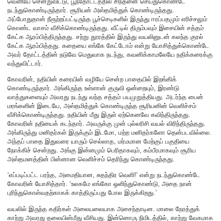
வெளியே சென்றுவிட்டு, பூந்தோட்டத்தில் சிந்தனை செய்துகொண்டே
நடந்துகொண்டிருந்தார். சூரியன் அஸ்தமித்துக் கொண்டிருந்தது.
அப்போதுதான் நீரூற்றப்பட்டிருந்த பூச்செடிகளில் இருந்து ஈரப்பதமும் எரிச்சலும்
கொண்ட வாசம் வீசிக்கொண்டிருந்தது. வீட்டில் திரும்பவும் இசையின் சத்தம்
கேட்க ஆரம்பித்திருந்தது. சற்று தூரத்தில் இருந்து வயலினுடன் கலந்த குரல்
கேட்க ஆரம்பித்தது. கதையை எங்கே கேட்டோம் என்று யோசித்துக்கொண்டே
அவர் தோட்டத்தின் நடுவே மெதுவாக நடந்து, கவனிக்காமலேயே நதிக்கரைக்கு
வந்துவிட்டார்.
கோவரின், நதியின் கரையின் வழியே சென்ற பாதையில் இறங்கிக்
கொண்டிருந்தார். அங்கிருந்த உள்ளான் குருவி ஒன்றையும், இரண்டு
வாத்துகளையும் அவரது நடந்து வந்த சத்தம் பயமுறுத்தியது. அடர்ந்த பைன்
மரங்களின் இடையே, அஸ்தமித்துக் கொண்டிருந்த சூரியனின் வெளிச்சம்
வீசிக்கொண்டிருந்தது. நதியின் மீது இருள் ஏற்கெனவே கவிந்திருந்தது.
கோவரின் நதியைக் கடந்தார். அவருக்கு முன் புல்லரிசி வயல் விரிந்திருந்தது.
அங்கிருந்து மனிதர்கள் இருக்கும் இடமோ, மற்ற மனிதர்களோ தென்படவில்லை.
அந்தப் பாதை இதுவரை யாரும் செல்லாத, மர்மமான மேற்குப் பகுதியை
நோக்கிச் சென்றது. அங்கு இன்னமும் பெரிதாகவும், கம்பீரமாகவும் சூரிய
அஸ்தமனத்தின் பின்னான வெளிச்சம் தெரிந்து கொண்டிருந்தது.
‘எப்படிப்பட்ட பரந்த, அமைதியான, சுதந்திர வெளி!’ என்று நடந்துகொண்டே
கோவரின் யோசித்தார். ‘உலகமே எங்கோ ஒளிந்துகொண்டு, அதை நான்
புரிந்துகொள்வதற்காகக் காத்திருப்பது போல இருக்கிறது.’
வயலில் இருந்த கதிர்கள் அலையலையாக அசைந்தாடின. மாலை நேரத்துக்
காற்று அவரது தலையின்மீது வீசியது. இன்னொரு நிமிடத்தில், காற்று வேகமாக