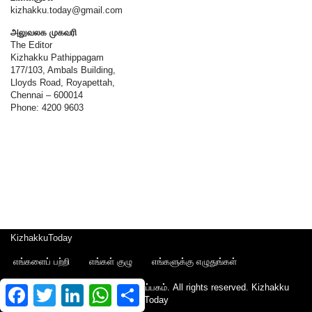
kizhakku.today@gmail.com
அலுவலக முகவரி
The Editor
Kizhakku Pathippagam
177/103, Ambals Building,
Lloyds Road, Royapettah,
Chennai – 600014
Phone: 4200 9603
KizhakkuToday
எங்களைப் பற்றி
எங்கள் குழு
எங்களுக்கு எழுதுங்கள்
Copyright © 2022 - கிழக்கு பதிப்பகம். All rights reserved.
Kizhakku
Facebook
Twitter
LinkedIn
WhatsApp
Share
Today