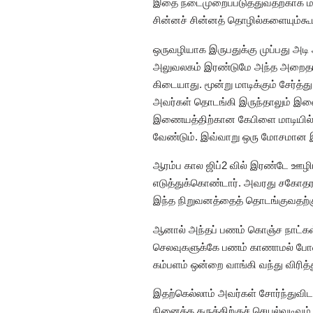
இதை நடைமுறைப்படுத்துவதற்காக மஸ
சின்னச் சின்னத் தொழில்களையும்கூட
ஒருவழியாக இருபதுக்கு முப்பது அடி 
அலுவலகம் இரண்டுமே அந்த அறைதான்.
கிடையாது. மூன்று மாடிக்கும் சேர
அவர்கள் தொடங்கி இருந்தாலும் இண
இணையத்திற்கான கேபிளை மாடியில் 
வேண்டும். இவ்வாறு ஒரு மோசமான இட
ஆரம்ப கால ஜிப்2 வில் இரண்டே ஊழியர்
எடுத்துக்கொண்டார். அவரது சகோதரர்
இந்த நிறுவனத்தைத் தொடங்குவதற்க
ஆனால் அந்தப் பணம் கொஞ்ச நாட்கள
செலவுகளுக்கே பணம் காணாமல் போனது
கம்பளம் ஒன்றை வாங்கி வந்து விரித்
இதற்கெல்லாம் அவர்கள் சோர்ந்துவிட
நினைத்த கருத்திற்குச் செயல்வடிவம்