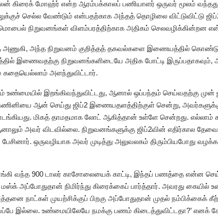
் பலன் கிரைக் மோஹ்ர் என்ற ஆரம்பக்காலப் பணியாளர் ஒருவர் மூலம் வந்தது
க்குச் செல்ல வேண்டும் என்பதற்காக அந்தத் தொழிலை விட்டுவிட்டு ஜி
ொபைல் நிறுவனங்கள் விளம்பரத்திற்காக அதிகம் செலவழிக்கின்றன என்ப
ுகி, அந்த நிறுவனம் குறித்தத் தகவல்களை இணையத்தில் கொண்டுவந
2 தளத்தில் இணைவதற்கு நிறுவனங்களிடையே அதிக போட்டி இருப்பதாக
் கதையெல்லாம் அளந்துவிட்டார்.
உண்மையில் இறங்கிவந்துவிட்டது, ஆனால் ஒப்பந்தம் செய்வதற்கு முன்
, கணினியை ஆன் செய்து ஜிப்2 இணையதளத்திற்குள் சென்று, அவர்களுக்
யது. மிகத் தாமதமாக லோட் ஆகித்தான் உள்ளே சென்றது. எல்லாம் கூட
னாலும் அவர் விடவில்லை. நிறுவனங்களுக்கு ஜிப்2வின் எதிர்கால தேவை
ப் பேசினார். ஒருவழியாக அவர் முடித்து அலுவலகம் திரும்பியபோது வழக்கம
ாங்கி வந்த 900 டாலர் காசோலையைக் காட்டி, இந்தப் பணத்தை என்ன செய்
மஸ்க் அப்போதுதான் நிமிர்ந்து கிரைக்கைப் பார்த்தார். அவரது கையி
 அத்தனை நாட்கள் முயற்சிக்குப் பிறகு அப்போதுதான் முதல் நம்பிக்கைக் 
ாய்ப்பே இல்லை. உண்மையிலேயே நமக்கு பணம் கிடைத்துவிட்டதா?’ எனக் கேட