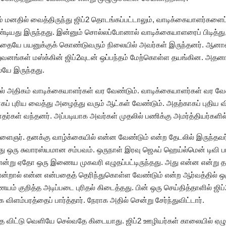
மனதில் வைத்திருந்து ஜிப்2 தொடங்கப்பட்டாலும், வாடிக்கையாளர்களைப
டியது இருந்தது. இன்னும் சொல்லப்போனால் வாடிக்கையாளரைப் பிடித்து,
யே பயனுக்குக் கொண்டுவரும் நிலையில் அவர்கள் இருந்தனர். ஆனா
ுவனங்கள் மஸ்க்கின் ஜிப்2வுடன் ஒப்பந்தம் மேற்கொள்ள தயங்கின. அதன
யே இருந்தது.
ல் அதிகம் வாடிக்கையாளர்கள் வர வேண்டும். வாடிக்கையாளர்கள் வர வ
கப் புரிய வைத்து அழைத்து வரும் ஆட்கள் வேண்டும். அதற்காகப் புதி
ோதர்கள் வந்தனர். அப்படியாக அவர்கள் முதலில் பணிக்கு அமர்த்தியர்களி
ஞர். தனக்கு வாழ்க்கையில் என்ன வேண்டும் என்ற தேடலில் இருந்தவர் ஜி
ு ஒரு சுவாரஸ்யமான சம்பவம். ஒருநாள் இரவு ஜெஃப் ஹெய்ல்மென் டிவி பா
ம் என்று ஏதோ ஒரு இணைய முகவரி எழுதப்பட்டிருந்தது. அது என்ன என்று 
றால் என்ன என்பதைத் தெரிந்துகொள்ள வேண்டும் என்ற ஆர்வத்தில் ஒரு ச
ையம் குறித்த அடிப்படை புரிதல் கிடைத்தது. பின் ஒரு செய்தித்தாளில் 
ிளம்பரத்தைப் பார்த்தார். நேராக அதில் சென்று சேர்ந்துவிட்டார்.
ை விட்டு வெளியே செல்வதே கிடையாது. ஜிப்2 ஊழியர்கள் காலையில் ஏழு