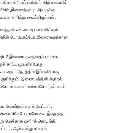
. கிரைக் ரியல் எஸ்டேட் விற்பனையில்
ப்2வில் இணைந்தவர். அவருக்கு
தை அறிந்து வைத்திருந்தார்.
்தால் எவ்வளவு பலனளிக்கும்
வும், அதில் டொயோட்டோ இணைவதற்கான
 ஜிப்2 இணையதளத்தைப் பார்க்க
குக் காட்ட முயன்றபோது
ி வரும் நேரத்தில் இப்படியொரு
 குறித்தும், இணையத்தின் ஆற்றல்
்போல் எலான் மஸ்க் கீபோர்டில் டைப்
ய வேண்டும் எனக் கேட்டார்.
ல் உண்மையிலேயே காசோலை இருந்தது.
கீற்று மெலிதாக ஒளிரத் தொடங்கி
்டார். ஆம் என்று கிரைக்