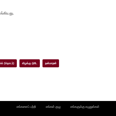
டங்கியது.
்க் (தொடர்)
கிழக்கு டுடே
நன்மாறன்
எங்களைப் பற்றி
எங்கள் குழு
எங்களுக்கு எழுதுங்கள்