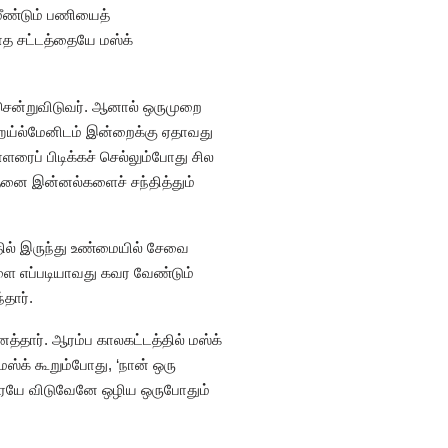
மீண்டும் பணியைத்
ாத சட்டத்தையே மஸ்க்
 சென்றுவிடுவர். ஆனால் ஒருமுறை
ெய்ல்மேனிடம் இன்றைக்கு ஏதாவது
ரைப் பிடிக்கச் செல்லும்போது சில
தனை இன்னல்களைச் சந்தித்தும்
்தில் இருந்து உண்மையில் சேவை
களை எப்படியாவது கவர வேண்டும்
தார்.
ைத்தார். ஆரம்ப காலகட்டத்தில் மஸ்க்
ஸ்க் கூறும்போது, ‘நான் ஒரு
ரையே விடுவேனே ஒழிய ஒருபோதும்