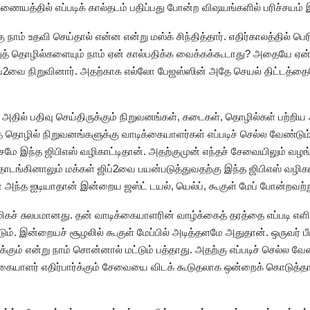
்தில் எப்படிக் கால்தடம் பதிப்பது போன்ற விஷயங்களில் பரிச்சயம் 
நாம் உதவி செய்தால் என்ன என்று மஸ்க் சிந்தித்தார். எதிர்காலத்தில் பெ
் தொழில்களையும் நாம் ஏன் கால்பதிக்க வைக்கக்கூடாது? அதையே ஏன்
ப்2வை நிறுவினார். அதற்காக எல்லோ பேஜஸ்ஸின் அதே செயல் திட்டத்தை
அதில் பதிவு செய்திருக்கும் நிறுவனங்கள், கடைகள், தொழில்கள் பற்றி
் தொழில் நிறுவனங்களுக்கு வாடிக்கையாளர்கள் எப்படிச் செல்ல வேண்டும் 
பம்சமே இந்த ஜிபிஎஸ் வழிகாட்டிதான். அதற்குமுன் எந்தச் சேவையிலும் வ
கினாலும் மக்கள் ஜிப்2வை பயன்படுத்துவதற்கு இந்த ஜிபிஎஸ் வழிக
் அந்த ஐடியாதான் இன்றைய ஜஸ்ட் டயல், யெல்ப், கூகுள் மேப் போன்றவற
டு மிகச் சுலபமானது. தன் வாடிக்கையாளரின் வாழ்க்கைத் தரத்தை எப்படி எ
. இன்றையச் சூழலில் கூகுள் மேப்பில் அடித்தளமே அதுதான். ஒருவர் பீட
ைக்கும் என்று நாம் சொன்னால் மட்டும் பத்தாது. அதற்கு எப்படிச் செல்ல வ
்கையாளர் எதிர்பார்க்கும் சேவையை விடக் கூடுதலாக ஒன்றைக் கொடுத்தா