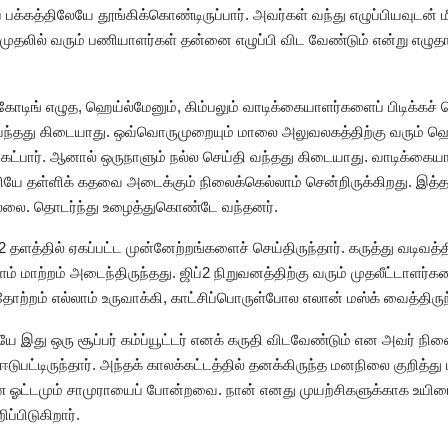
பக்கத்திலேயே தூங்கிக்கொண்டிருப்பார். அவர்கள் வந்து எழுப்பியவுடன் 
முதலில் வரும் பணியாளர்கள் தன்னை எழுப்பி விட வேண்டும் என்று எழுத
ோடிங் எழுத, ஹெய்ல்மேனும், கிம்பலும் வாடிக்கையாளர்களைப் பிடிக்கச்
வந்தது கிடையாது. ஒவ்வொருமுறையும் மாலை அலுவலகத்திற்கு வரும் ஹ
ேட்பார். ஆனால் ஒருநாளும் நல்ல செய்தி வந்தது கிடையாது. வாடிக்கையாள
ே தள்ளிக் கதவை அடைக்கும் நிலைக்கெல்லாம் சென்றிருக்கிறது. இத்
ல்லை. தொடர்ந்து உழைத்துகொண்டே வந்தனர்.
்2 தளத்தில் ஏகப்பட்ட முன்னேற்றங்களைச் செய்திருந்தார். கருத்து வடிவத
 மாற்றம் அடைந்திருந்தது. ஜிப்2 நிறுவனத்திற்கு வரும் முதலீட்டாளர்
ற்றம் எல்லாம் உருவாக்கி, காட்சிப்பொருள்போல எலான் மஸ்க் வைத்திருந்
யே இது ஒரு சூப்பர் கம்ப்யூட்டர் எனக் கருதி விடவேண்டும் என அவர் நின
பட்டிருந்தார். அந்தக் காலக்கட்டத்தில் தனக்கிருந்த மனநிலை குறித்து ம
ண ஓட்டமும் சாமுராயைப் போன்றவை. நான் எனது முயற்சிகளுக்காக உயி
்பிடுகிறார்.