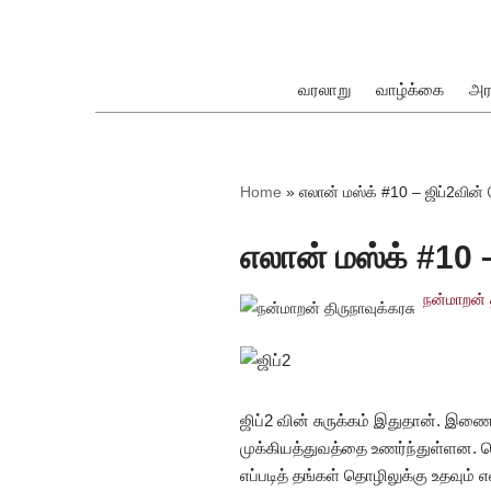
Skip
to
வரலாறு
வாழ்க்கை
அர
content
ok
Home
»
எலான் மஸ்க் #10 – ஜிப்2வின்
எலான் மஸ்க் #10 
நன்மாறன் 
pp
ஜிப்2 வின் சுருக்கம் இதுதான். இ
முக்கியத்துவத்தை உணர்ந்துள்ளன. 
எப்படித் தங்கள் தொழிலுக்கு உதவும் என