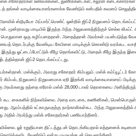
்க் சகோதரர்கள் உணவகங்கள், துணிக்கடைகள், சலூன் கடைக்காரர்கள் 
த் தங்கள் வாடிக்கையாளர்களாக்க வேண்டும் என்பதில் கவனம் செலுத்தி
அளவில் ஸ்டூடியோ அப்பார்ட்மெண்ட் ஒன்றில் ஜிப்2 நிறுவனம் தொடங்கப்பட்
 மூன்றாவது மாடியில் இருந்த அந்த அலுவலகத்திற்குச் செல்ல லிஃப்ட் 
்த்து பொதுவான ஒரு கழிப்பறைதான். அதைத்தான் அவர்கள் பயன்படுத்த 
ையத் தொடர்புக்கு வேண்டிய கேபிளை மாடிக்குக் கொண்டு வரக்கூட வச
இருந்து ஓட்டைப்போட்டுக் கீழே தொங்கவிட்டு, அதைக் கீழே இருந்
த்தில்தான் ஜிப்2 தொடங்கப்பட்டது.
கள்தான். மஸ்க்கும், அவரது சகோதரர் கிம்பலும். மஸ்க் கம்ப்யூட்டர் கோட
 கிம்பல், நிறுவனம் நிறுவனமாக ஏறி இறங்கி வாடிக்கையாளரைப் பிடிக்க
ு அவர்களது தந்தை எரோல் மஸ்க் 28,000 டாலர் தொகையை அளித்திருந்த
் கூட கைகளில் நிற்கவில்லை. அறை வாடகை, கணினிகள், மென்பொருள்க
. ஆரம்பத்தில் உட்காருவதற்கு நாற்காலிகள்கூட அந்த அலுவலகத்தில்
து அதில் அமர்ந்து மஸ்க் சகோதரர்கள் பணியாற்றினர்.
வில்லை. ஓர் உறுதியான திட்டத்துடன் தொடங்கியதால் எத்தனைக் கடினமான 
 கொடுத்துவிட வேண்டும் என்று முழுமூச்சுடன் செயலாற்றினர்.