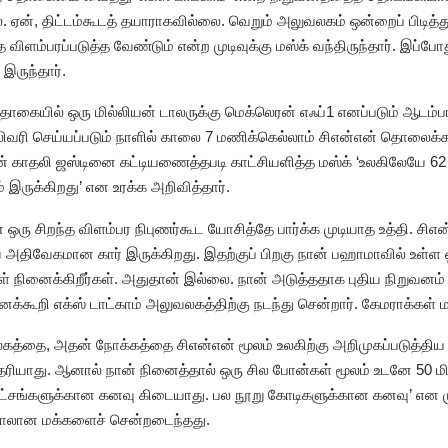
ஏன், திட்டம்கூடத் தயாராகவில்லை. வெறும் அலுவலகம் ஒன்றைப் பிடித்து
விளம்பரப்படுத்த வேண்டும் என்ற முடிவுக்கு மஸ்க் வந்திருந்தார். இப்
 இருந்தார்.
தொகையில் ஒரு மில்லியன் டாலருக்கு மெக்லெரன் எஃப்1 எனப்படும் ஆடம்
 டெலிவரி செய்யப்படும் நாளில் காலை 7 மணிக்கெல்லாம் சிஎன்என் தொலைக
 தன் காதலி ஜஸ்டினை கட்டியணைத்தபடி காட்சியளித்த மஸ்க் ‘உலகிலேயே 6
 இருக்கிறது’ என உரக்க அறிவித்தார்.
 ஒரு சிறந்த விளம்பர நிபுணர்கூட யோசித்தே பார்க்க முடியாத உத்தி. சிஎன
 அதிவேகமான கார் இருக்கிறது. இதற்குப் பிறகு நான் பஹாமாவில் உள்ள
் நினைக்கிறீர்கள். அதுதான் இல்லை. நான் அடுத்ததாக புதிய நிறுவனம்
னக்கூறி எக்ஸ் டாட்காம் அலுவலகத்திற்கு நடந்து சென்றார். கேமராக்கள்
லகத்தை, அதன் நோக்கத்தை சிஎன்என் மூலம் உலகிற்கு அறிமுகப்படுத்திய அ
ெரியாது. ஆனால் நான் நினைத்தால் ஒரு சில போன்கள் மூலம் உடனே 50 மில
 லட்சங்களுக்கான கனவு கிடையாது. பல நூறு கோடிகளுக்கான கனவு’ என முட
்பாலான மக்களைச் சென்றடைந்தது.