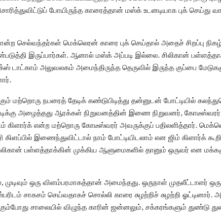
சாரித்துவிட்டுப் போயிருந்த காரைத்தான் மஸ்க் உடனடியாக புக் செய்து வ
ற செல்வந்தர்கள் மெக்லெரன் காரை புக் செய்தால் அதைச் சிறப்பு நிகழ்
படுத்தி இருப்பார்கள். ஆனால் மஸ்க் அப்படி இல்லை. சிலிகான் பள்ளத்தா
. எக்ஸ் டாட்காம் அலுவலகம் அமைந்திருந்த தெருவில் இருந்த குப்பை ம
ார்.
கும் மற்றொரு நபரைத் தேடிக் கண்டுபிடித்து தன்னுடன் போட்டியில் கலந்
ட்டிக்கு அழைத்தது ஆரக்கள் நிறுவனத்தின் இணை நிறுவனர், கோடீஸ்வரர்
ம் கிளார்க் என்ற மற்றொரு கோடீஸ்வரர் அவருக்குப் பதிலளித்தார். மெக்ல
ாரி கிளப்பில் இணைந்துவிட்டால் நாம் போட்டியிடலாம் என ஜிம் கிளார்க் கூற
லிகான் பள்ளத்தாக்கின் முக்கிய ஆளுமைகளில் தானும் ஒருவர் என மக்கள
, முடிவும் ஒரு விளம்பரமாகத்தான் அமைந்தது. ஒருநாள் முதலீட்டாளர் ஒர
பரிடம் சாகசம் செய்வதாகச் சொல்லி காரை சுழற்றிச் சுழற்றி ஓட்டினார். 
றங்கும்போது சாலையில் விழுந்த காரின் ஜன்னலும், சக்கரங்களும் துண்டு 