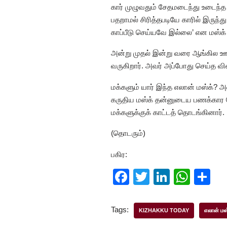
கார் முழுவதும் சேதமடைந்து உடைந்த 
பதறாமல் சிரித்தபடியே காரில் இருந்
காப்பீடு செய்யவே இல்லை’ என மஸ்க் 
அன்று முதல் இன்று வரை ஆங்கில ஊட
வருகிறார். அவர் அப்போது செய்த வி
மக்களும் யார் இந்த எலான் மஸ்க்? 
கருதிய மஸ்க் தன்னுடைய பணக்கார வ
மக்களுக்குக் காட்டத் தொடங்கினார்.
(தொடரும்)
பகிர:
F
T
Li
W
S
a
wi
n
h
h
c
tt
k
at
ar
Tags:
KIZHAKKU TODAY
எலான் மஸ
e
er
e
s
e