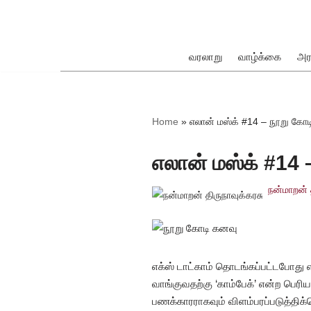
Skip
to
வரலாறு
வாழ்க்கை
அர
content
ok
Home
»
எலான் மஸ்க் #14 – நூறு கோ
எலான் மஸ்க் #14
நன்மாறன் 
pp
எக்ஸ் டாட்காம் தொடங்கப்பட்டபோது எ
வாங்குவதற்கு ‘காம்பேக்’ என்ற பெர
பணக்காரராகவும் விளம்பரப்படுத்தி