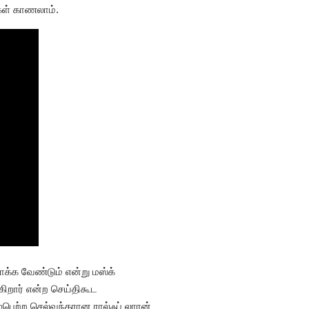
கள் காணலாம்.
்க வேண்டும் என்று மஸ்க்
ிறார் என்ற செய்திகூட
்பெற்ற செல்வந்தரான ரால்ஃப் லாரன்