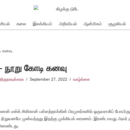
சியல்
கலை
இலக்கியம்
அறிவியல்
ஆன்மிகம்
சூழலியல்
டி கனவு
 – நூறு கோடி கனவு
திருநாவுக்கரசு
September 27, 2022
வாழ்க்கை
லான் மஸ்க் சிலிகான் பள்ளத்தாக்கின் பிரமுகர்களில் ஒருவராகிப் போயி
ிய நிறுவனமே முன்வந்தது இதற்கு முக்கியக் காரணம். இரண்டாவது அவர் த
க்கொண்டது.