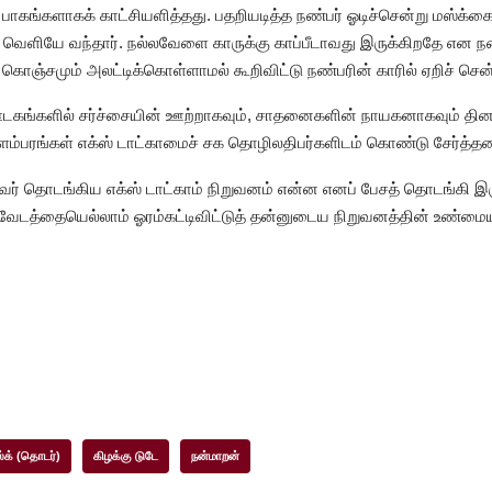
பாகங்களாகக் காட்சியளித்தது. பதறியடித்த நண்பர் ஓடிச்சென்று மஸ்க்கைப்
து வெளியே வந்தார். நல்லவேளை காருக்கு காப்பீடாவது இருக்கிறதே என ந
கொஞ்சமும் அலட்டிக்கொள்ளாமல் கூறிவிட்டு நண்பரின் காரில் ஏறிச் சென்ற
கங்களில் சர்ச்சையின் ஊற்றாகவும், சாதனைகளின் நாயகனாகவும் தினம் 
ளம்பரங்கள் எக்ஸ் டாட்காமைச் சக தொழிலதிபர்களிடம் கொண்டு சேர்த்த
அவர் தொடங்கிய எக்ஸ் டாட்காம் நிறுவனம் என்ன எனப் பேசத் தொடங்கி இ
ேடத்தையெல்லாம் ஓரம்கட்டிவிட்டுத் தன்னுடைய நிறுவனத்தின் உண்மைய
்க் (தொடர்)
கிழக்கு டுடே
நன்மாறன்