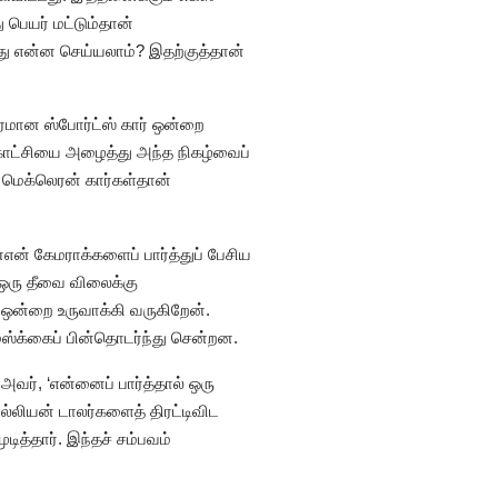
 பெயர் மட்டும்தான்
போது என்ன செய்யலாம்? இதற்குத்தான்
பரமான ஸ்போர்ட்ஸ் கார் ஒன்றை
்காட்சியை அழைத்து அந்த நிகழ்வைப்
2 மெக்லெரன் கார்கள்தான்
்என் கேமராக்களைப் பார்த்துப் பேசிய
 ஒரு தீவை விலைக்கு
 ஒன்றை உருவாக்கி வருகிறேன்.
 மஸ்க்கைப் பின்தொடர்ந்து சென்றன.
வர், ‘என்னைப் பார்த்தால் ஒரு
்லியன் டாலர்களைத் திரட்டிவிட
ித்தார். இந்தச் சம்பவம்