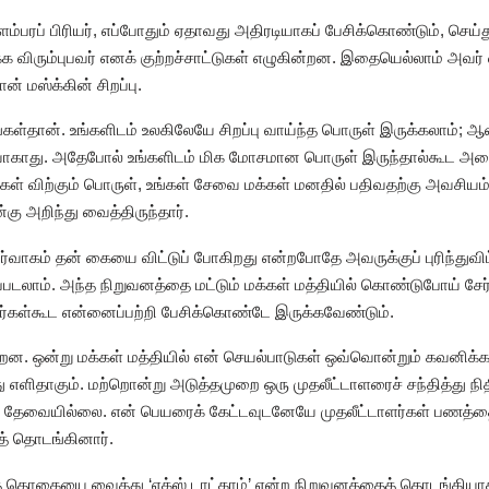
ிளம்பரப் பிரியர், எப்போதும் ஏதாவது அதிரடியாகப் பேசிக்கொண்டும், ச
 விரும்புபவர் எனக் குற்றச்சாட்டுகள் எழுகின்றன. இதையெல்லாம் அவர் வ
் மஸ்க்கின் சிறப்பு.
்தான். உங்களிடம் உலகிலேயே சிறப்பு வாய்ந்த பொருள் இருக்கலாம்; ஆன
ாது. அதேபோல் உங்களிடம் மிக மோசமான பொருள் இருந்தால்கூட அதையும
ங்கள் விற்கும் பொருள், உங்கள் சேவை மக்கள் மனதில் பதிவதற்கு அவசியம
்கு அறிந்து வைத்திருந்தார்.
நிர்வாகம் தன் கையை விட்டுப் போகிறது என்றபோதே அவருக்குப் புரிந்துவி
ற்கப்படலாம். அந்த நிறுவனத்தை மட்டும் மக்கள் மத்தியில் கொண்டுபோய் சே
ர்கள்கூட என்னைப்பற்றி பேசிக்கொண்டே இருக்கவேண்டும்.
ன. ஒன்று மக்கள் மத்தியில் என் செயல்பாடுகள் ஒவ்வொன்றும் கவனிக்கப்
ளிதாகும். மற்றொன்று அடுத்தமுறை ஒரு முதலீட்டாளரைச் சந்தித்து நித
த் தேவையில்லை. என் பெயரைக் கேட்டவுடனேயே முதலீட்டாளர்கள் பணத்
த் தொடங்கினார்.
்த தொகையை வைத்து ‘எக்ஸ் டாட்காம்’ என்ற நிறுவனத்தைத் தொடங்கியாகி