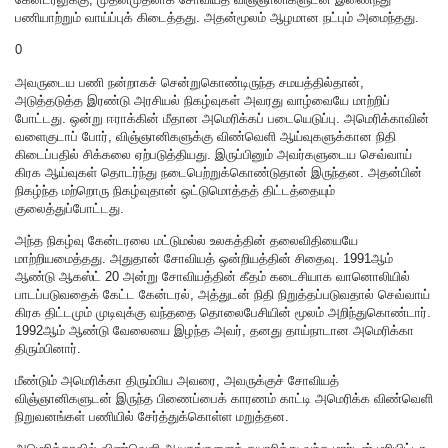
பணியாற்றும் வாய்ப்புக் கிடைத்தது. அதன்மூலம் ஆழமான நட்பும் அமைந்தது.
0
அவருடைய பணி நன்றாகச் சென்றுகொண்டிருந்த சமயத்தில்தான்,
அடுத்தடுத்த இரண்டு அரசியல் நிகழ்வுகள் அவரது வாழ்வையே மாற்றிப்
போட்டது. ஒன்று ஈராக்கின் மீதான அமெரிக்கப் படையெடுப்பு. அமெரிக்காவின்
வளைகுடாப் போர், விஞ்ஞானிகளுக்கு விண்வெளி ஆய்வுகளுக்கான நிதி
கிடைப்பதில் சிக்கலை ஏற்படுத்தியது. இருப்பினும் அவர்களுடைய செவ்வாய்
கிரக ஆய்வுகள் தொடர்ந்து நடைபெற்றுக்கொண்டுதான் இருந்தன. அதன்பின்
நிகழ்ந்த மற்றொரு நிகழ்வுதான் ஒட்டுமொத்தத் திட்டத்தையும்
குலைத்துப்போட்டது.
அந்த நிகழ்வு கேன்டரலை மட்டுமல்ல உலகத்தின் தலைவிதியையே
மாற்றியமைத்தது. அதுதான் சோவியத் ஒன்றியத்தின் சிதைவு. 1991ஆம்
ஆண்டு ஆகஸ்ட் 20 அன்று சோவியத்தின் கீதம் கடைசியாக வானொலியில்
பாடப்படுவதைக் கேட்ட கேன்டரல், அத்துடன் நிதி நிறுத்தப்படுவதால் செவ்வாய்
கிரக திட்டமும் முடிவுக்கு வந்ததை தொலைபேசியின் மூலம் அறிந்துகொண்டார்.
1992ஆம் ஆண்டு வேலையை இழந்த அவர், தனது தாய்நாடான அமெரிக்கா
திரும்பினார்.
மீண்டும் அமெரிக்கா திரும்பிய அவரை, அவருக்குச் சோவியத்
விஞ்ஞானிகளுடன் இருந்த பிணைப்பைக் காரணம் காட்டி அமெரிக்க விண்வெளி
நிறுவனங்கள் பணியில் சேர்த்துக்கொள்ள மறுத்தன.