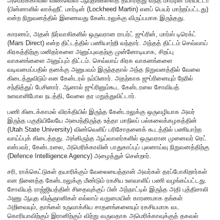
அமெரிக்காவில் விண்வெளி ஆயுதங்களைத் தயாரித்து வந்த மார்டின் மரியிட்டா
(பின்னாளில் லாக்ஹீட் மார்டின் (Lockheed Martin) எனப் பெயர் மாற்றப்பட்டது)
என்ற நிறுவனத்தில் இணைவது கேன்டரலுக்கு விருப்பமாக இருந்தது.
காரணம், அதன் நிர்வாகிகளில் ஒருவரான ராபர்ட் ஜுப்ரின், மார்ஸ் டிரெக்ட்
(Mars Direct) என்ற திட்டத்தில் பணியாற்றி வந்தார். அந்தத் திட்டம் செவ்வாய்
கிரகத்திற்கு மனிதர்களை அனுப்புவதற்கு முன்னோடியாக, சிறப்பு
வாகனங்களை அனுப்பும் திட்டம். செவ்வாய் கிரக வாகனங்களை
வடிவமைப்பதில் தனக்கு அனுபவம் இருந்ததால் அந்த நிறுவனத்தில் வேலை
கிடைத்துவிடும் என கேன்டரல் நம்பினார். அதற்காக ஜுப்ரினையும் நேரில்
சந்தித்துப் பேசினார். ஆனால் ஜுப்ரினும்கூட கேன்டரலை சோவியத்
உளவாளிபோல நடத்தி, வேலை தர மறுத்துவிட்டார்.
பணி கிடைக்காமல் விரக்தியில் இருந்த கேன்டரலுக்கு ஒருவழியாக அவர்
இருந்த பகுதியிலேயே அமைந்திருந்த உத்தா மாநிலப் பல்கலைக்கழகத்தின்
(Utah State University) விண்வெளிப் பரிசோதனைக் கூடத்தில் பணியாற்ற
வாய்ப்புக் கிடைத்தது. அங்கிருந்த ஆய்வாளர்களில் ஒருவரான முனைவர் ரெட்
என்பவர், கேன்டரலை, அமெரிக்காவின் பாதுகாப்புப் புலனாய்வு நிறுவனத்திற்கு
(Defence Intelligence Agency) அழைத்துச் சென்றார்.
சரி, ராக்கெட்டுகள் தயாரிக்கும் வேலையைத்தான் அவர்கள் தரப்போகிறார்கள்
என நினைத்த கேன்டரலுக்கு மீண்டும் ரகசிய உளவாளிப் பணி வழங்கப்பட்டது.
சோவியத் ராஜ்ஜியத்தின் சிதைவுக்குப் பின் அந்நாட்டில் இருந்த அதி புத்திசாலி
அணு ஆயுத விஞ்ஞானிகள் எல்லாம் வறுமையின் காரணமாக தங்கள்
அறிவையும், தாங்கள் உருவாக்கிய சாதனங்களையும் ரகசியமாக வட
கொரியாவிற்கும் இரானிற்கும் விற்று வருவதாக அமெரிக்காவுக்குத் தகவல்