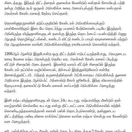
கிடைத்தது. இந்தத் திட்டத்தைக் குலைக்க வேண்டும் என்றால் சோவியத் பற்றி
நன்கு அறிந்த நபர் ஒருவர் அமெரிக்க உளவு அமைப்புக்குத் தேவை என்பதால்
அவர்கள் கேன்டரலைத் தேர்வு செய்தனர்.
தொண்ணூறுகளின் நடுப்பகுதியில் கேன்டரல் அமெரிக்காவுக்கும்
மாஸ்கோவிற்கும் இடையே தொடர்ந்து பயணம் மேற்கொண்டபடியே இருந்தார்.
அங்கிருந்த விஞ்ஞானிகளுடன் தனக்கு இருந்த தொடர்பைப் பயன்படுத்தி அணு
ஆயுதத் தொழில்நுட்பங்கள், கண்டம் விட்டு கண்டம் பாயும் ஏவுகணைகள் மற்றும்
பிற ஆயுதங்களை வாங்கி அமெரிக்காவிற்கு ரகசியமாகக் கொண்டு வந்தார்.
1996ஆம் ஆண்டு இதுபோன்ற ஒரு திட்டத்தில் ஈடுபட்டிருந்தபோது, அவருடைய
உளவு வேலை ரஷ்ய அரசுக்குத் தெரிய வர, அவர்கள் கேன்டரலைப் பிடித்து
வீட்டுச் சிறையில் அடைத்தனர். இரண்டு வாரம் வீட்டுச் சிறையில் இருந்த
கேன்டரல் தப்பிக்க வழியில்லாமல், நிச்சயம் இறந்துவிடுவோம் என்றே
நினைத்துவிட்டார். அந்தத் தருணத்தில்தான் அப்போதைய அமெரிக்கத் துணை
அதிபராக இருந்த ஆல்பெர்ட் அர்னால்டு கோர் ஜூனியர், இந்த விவகாரத்தில்
நேரடியாகத் தலையிட்டு கேன்டரலைக் காப்பாற்றி அமெரிக்கா அழைத்து
வந்தார்.
இனி ரஷ்ய விஞ்ஞானிகளுடன் தொடர்பே கூடாது, ரஷ்யாவிற்கு மீண்டும் தன்
வாழ்நாளில் செல்லவே கூடாது என்று திட்டவட்டமாக அமெரிக்காவில் சுற்றிக்
கொண்டிருந்தவரைத்தான் எலான் மஸ்க் தொடர்புகொண்டு, தன்னுடைய
திட்டத்திற்கு மலிவு விலை ராக்கெட்டுகளை வாங்க ரஷ்யா சென்று வர வேண்டும்
என அழைத்தார்.
சரி, மஸ்க்கிற்கு எப்படி கேன்டரலின் தொடர்பு கிடைத்தது? கேன்டரலை மார்டின்