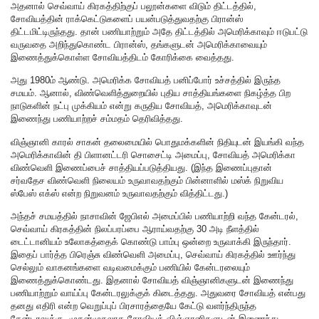
அதனால் செவ்வாய் கிரகத்திற்குப் பலூன்களை விடும் திட்டத்தில்,
சோவியத்தின் ராக்கெட்டுகளைப் பயன்படுத்துவதற்கு பிரான்ஸ்
திட்டமிட்டிருந்தது. தான் பணியாற்றும் அதே திட்டத்தில் அமெரிக்காவும் ஈடுபட்டு
வருவதை அறிந்துகொண்ட பிரான்ஸ், தங்களுடன் அமெரிக்காவையும்
இணைத்துக்கொள்ள சோவியத்திடம் கோரிக்கை வைத்தது.
அது 1980ம் ஆண்டு. அமெரிக்க சோவியத் பனிப்போர் உச்சத்தில் இருந்த
சமயம். ஆனால், விண்வெளித்துறையில் புதிய சாத்தியங்களை நிகழ்த்த பிற
நாடுகளின் நட்பு முக்கியம் என்று கருதிய சோவியத், அமெரிக்காவுடன்
இணைந்து பணியாற்றச் சம்மதம் தெரிவித்தது.
விஞ்ஞானி காரல் சாகன் தலைமையில் பொதுமக்களின் நிதியுடன் இயங்கி வந்த
அமெரிக்காவின் தி பிளானட்டரி சொசைட்டி அமைப்பு, சோவியத் அமெரிக்கா
விண்வெளி இணைப்பைச் சாத்தியப்படுத்தியது. (இந்த இணைப்புதான்
சர்வதேச விண்வெளி நிலையம் உருவாவதற்கும் பின்னாளில் மஸ்க் நிறுவிய
ஸ்பேஸ் எக்ஸ் என்ற நிறுவனம் உருவாவதற்கும் வித்திட்டது.)
அந்தச் சமயத்தில் நாசாவின் ஜேபிஎல் அமைப்பில் பணியாற்றி வந்த கேன்டரல்,
செவ்வாய் கிரகத்தின் நிலப்பரப்பை ஆராய்வதற்கு 30 அடி நீளத்தில்
டைட்டானியம் உலோகத்தைக் கொண்டு பாம்பு ஒன்றை உருவாக்கி இருந்தார்.
இதைப் பார்த்த பிரெஞ்சு விண்வெளி அமைப்பு, செவ்வாய் கிரகத்தில் ஊர்ந்து
செல்லும் வாகனங்களை வடிவமைக்கும் பணியில் கேன்டரலையும்
இணைத்துக்கொண்டது. இதனால் சோவியத் விஞ்ஞானிகளுடன் இணைந்து
பணியாற்றும் வாய்ப்பு கேன்டரலுக்குக் கிடைத்தது. அதுவரை சோவியத் என்பது
தனது எதிரி என்ற வெறுப்புப் பிரசாரத்தையே கேட்டு வளர்ந்திருந்த
கேன்டரலுக்கு, முதன்முதலாக சோவியத் விஞ்ஞானிகளுடன் இணைந்து