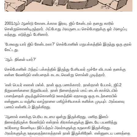
2001ஆம் ஆண்டு கோடைக்கால இரவு. ஜிம் கேன்டரல் தனது காரில்
சென்றுகொண்டிருந்தார். அப்போது அவருடைய செல்போனுக்கு ஓர் அழைப்பு
வந்தது. எடுத்துப் பேசினார்.
‘பேசுவது யார் ஜிம் கேன்டரலா?’ செல்போனின் மறுபக்கத்தில் இருந்து ஒரு குரல்
கேட்டது.
‘ஆம். நீங்கள் யார்?’
செல்போனின் அந்தப் பக்கத்தில் இருந்து பேசியவர் மூச்சே விடாமல் தனக்கு
என்ன வேண்டும் என்பதைக் கடகடவென்று சொல்லி முடித்தார்.
‘என் பெயர் எலான் மஸ்க். நான் ஒரு பணக்காரர். நான்தான் பேபால், ஜிப்2
நிறுவனங்களை நிறுவியவர். நான் நினைத்தால் மாய் டைஸ் காக்டெயில்
பானத்தைக் குடித்துக்கொண்டு உலகத்தில் ஏதாவது ஒரு கடற்கரையில்
என்னுடைய எஞ்சிய வாழ்நாளை மகிழ்ச்சியாகக் களிக்க முடியும். அவ்வளவு
பணம் என்னிடம் இருக்கிறது.
‘ஆனால் எனக்கு பெரிய கடமை ஒன்று இருக்கிறது. மனித இனம்
நிலைத்திருக்க வேண்டும் என்றால் கிரகங்களுக்கு இடையே பயணித்து
உயிர்வாழ வேண்டிய நிர்ப்பந்தம் அவர்களுக்கு உருவாகி இருக்கிறது.
அவர்களுக்கு உதவுவதற்காகத்தான் நான் இருக்கிறேன். என்னுடைய பணத்தை