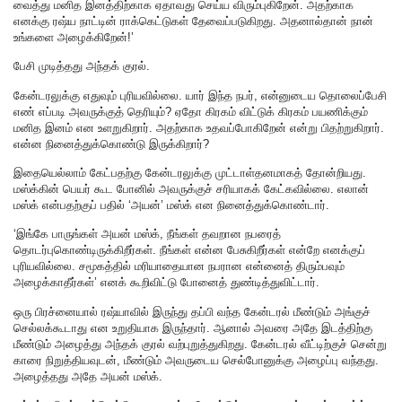
வைத்து மனித இனத்திற்காக ஏதாவது செய்ய விரும்புகிறேன். அதற்காக
எனக்கு ரஷ்ய நாட்டின் ராக்கெட்டுகள் தேவைப்படுகிறது. அதனால்தான் நான்
உங்களை அழைக்கிறேன்!’
பேசி முடித்தது அந்தக் குரல்.
கேன்டரலுக்கு எதுவும் புரியவில்லை. யார் இந்த நபர், என்னுடைய தொலைப்பேசி
எண் எப்படி அவருக்குத் தெரியும்? ஏதோ கிரகம் விட்டுக் கிரகம் பயணிக்கும்
மனித இனம் என உளறுகிறார். அதற்காக உதவப்போகிறேன் என்று பிதற்றுகிறார்.
என்ன நினைத்துக்கொண்டு இருக்கிறார்?
இதையெல்லாம் கேட்பதற்கு கேன்டரலுக்கு முட்டாள்தனமாகத் தோன்றியது.
மஸ்க்கின் பெயர் கூட போனில் அவருக்குச் சரியாகக் கேட்கவில்லை. எலான்
மஸ்க் என்பதற்குப் பதில் ‘அயன்’ மஸ்க் என நினைத்துக்கொண்டார்.
‘இங்கே பாருங்கள் அயன் மஸ்க், நீங்கள் தவறான நபரைத்
தொடர்புகொண்டிருக்கிறீர்கள். நீங்கள் என்ன பேசுகிறீர்கள் என்றே எனக்குப்
புரியவில்லை. சமூகத்தில் மரியாதையான நபரான என்னைத் திரும்பவும்
அழைக்காதீர்கள்’ எனக் கூறிவிட்டு போனைத் துண்டித்துவிட்டார்.
ஒரு பிரச்னையால் ரஷ்யாவில் இருந்து தப்பி வந்த கேன்டரல் மீண்டும் அங்குச்
செல்லக்கூடாது என உறுதியாக இருந்தார். ஆனால் அவரை அதே இடத்திற்கு
மீண்டும் அழைத்து அந்தக் குரல் வற்புறுத்துகிறது. கேன்டரல் வீட்டிற்குச் சென்று
காரை நிறுத்தியவுடன், மீண்டும் அவருடைய செல்போனுக்கு அழைப்பு வந்தது.
அழைத்தது அதே அயன் மஸ்க்.