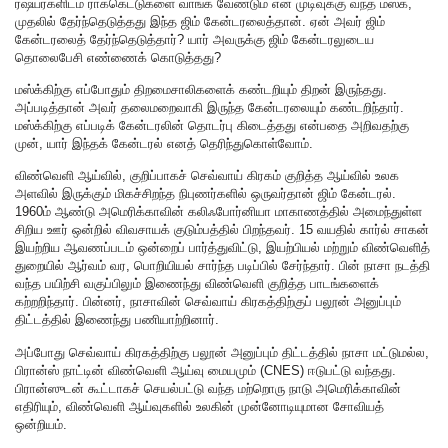
ரஷ்யர்களிடம் ராக்கெட்டுகளை வாங்க வேண்டும் என முடிவுக்கு வந்த மஸ்க்,
முதலில் தேர்ந்தெடுத்தது இந்த ஜிம் கேன்டரலைத்தான். ஏன் அவர் ஜிம்
கேன்டரலைத் தேர்ந்தெடுத்தார்? யார் அவருக்கு ஜிம் கேன்டரலுடைய
தொலைபேசி எண்ணைக் கொடுத்தது?
மஸ்க்கிற்கு எப்போதும் திறமைசாலிகளைக் கண்டறியும் திறன் இருந்தது.
அப்படித்தான் அவர் தலைமறைவாகி இருந்த கேன்டரலையும் கண்டறிந்தார்.
மஸ்க்கிற்கு எப்படிக் கேன்டரலின் தொடர்பு கிடைத்தது என்பதை அறிவதற்கு
முன், யார் இந்தக் கேன்டரல் எனத் தெரிந்துகொள்வோம்.
விண்வெளி ஆய்வில், குறிப்பாகச் செவ்வாய் கிரகம் குறித்த ஆய்வில் உலக
அளவில் இருக்கும் மிகச்சிறந்த நிபுணர்களில் ஒருவர்தான் ஜிம் கேன்டரல்.
1960ம் ஆண்டு அமெரிக்காவின் கலிஃபோர்னியா மாகாணத்தில் அமைந்துள்ள
சிறிய ஊர் ஒன்றில் விவசாயக் குடும்பத்தில் பிறந்தவர். 15 வயதில் கார்ல் சாகன்
இயற்றிய ஆவணப்படம் ஒன்றைப் பார்த்துவிட்டு, இயற்பியல் மற்றும் விண்வெளித்
துறையில் ஆர்வம் வர, பொறியியல் சார்ந்த படிப்பில் சேர்ந்தார். பின் நாசா நடத்தி
வந்த பயிற்சி வகுப்பிலும் இணைந்து விண்வெளி குறித்த பாடங்களைக்
கற்றறிந்தார். பின்னர், நாசாவின் செவ்வாய் கிரகத்திற்குப் பலூன் அனுப்பும்
திட்டத்தில் இணைந்து பணியாற்றினார்.
அப்போது செவ்வாய் கிரகத்திற்கு பலூன் அனுப்பும் திட்டத்தில் நாசா மட்டுமல்ல,
பிரான்ஸ் நாட்டின் விண்வெளி ஆய்வு மையமும் (CNES) ஈடுபட்டு வந்தது.
பிரான்ஸுடன் கூட்டாகச் செயல்பட்டு வந்த மற்றொரு நாடு அமெரிக்காவின்
எதிரியும், விண்வெளி ஆய்வுகளில் உலகின் முன்னோடியுமான சோவியத்
ஒன்றியம்.