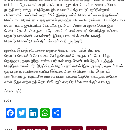
மரியிட்டா நிறுவனத்தின் நிர்வாகி ராபர்ட் ஜுப்ரின் சோவியத் உளவாளிபோல
நடத்தினார் என்று பார்த்தோம் இல்லையா? அதே ராபர்ட் ஜுப்ரின்தான்
பின்னாளில் மஸ்க்கின் தொடர்பில் இருந்த மார்ஸ் சொசைட்டியை நிறுவியவர்.
செவ்வாய் கிரகத் திட்டத்திற்காகக் குறைந்த விலையில் ராக்கெட் வேண்டும் என
மஸ்க் ராபர்ட் ஜுப்ரினிடம் கேட்டபோது, அவர் சொன்ன முதல் பெயர் ஜிம்
கேன்டரல்தான். அவருடைய தொலைபேசி எண்ணையும் கொடுத்து மஸ்கை
தொடர்புகொள்ளச் சொன்னார். இப்படியாக மஸ்க் கேன்டரலைத்
தொடர்புகொண்டு தன் திட்டத்தைக் கூறி முடித்தார்.
முதலில் இந்தத் திட்டத்தை மறுத்த கேன்டரலை, மஸ்க் விடாமல்
தொடர்புகொண்டு தொல்லை செய்துகொண்டே இருந்தார். தொடர்ந்து
தொந்தரவு தரும் இந்த மாஸ்க் யார் என்பதை கேண்டரல் தேடிப் படித்துத்
தெரிந்துகொண்டார். இருப்பினும் ஆரம்ப நாட்களில் இருவருக்கும், ஒருவர் மேல்
ஒருவருக்கு நம்பிக்கை வரவே இல்லை. ஆனால் பின்னாளில் இருவரும்
ஒன்றிணைந்து ரஷ்யாவில் சாகசப் பயணங்களை மேற்கொண்டதும், ஸ்பேஸ்
எக்ஸ் நிறுவனத்தைத் தொடங்கியதும் ஒரு பிரமிக்க வைக்கும் வரலாறு.
(தொடரும்)
பகிர:
F
T
Li
W
S
a
wi
n
h
h