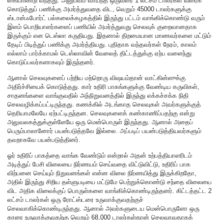
கையாண்டு வந்தது. அனுபவம் வாய்ந்த ஒருவரை 1 லட்சம் டாலர்கள் வரைக்
கொடுத்துப் பணிக்கு அமர்த்துவதை விட, வெறும் 45000 டாலர்களுக்கு
ஸ்டான்ஃபோர்ட் பல்கலைக்கழகத்தில் இருந்து பட்டம் வாங்கிக்கொண்டு வரும்
இளம் பொறியாளர்களைப் பணியில் அமர்த்துவது செலவுக் குறைவானதாக
இருக்கும் என டெஸ்லா கருதியது. இதனால் திறமையான மாணவர்களை மட்டும்
தேடிப் பிடித்துப் பணிக்கு அமர்த்தியது. புதிதாக வந்தவர்கள் நேரம், காலம்
எல்லாம் பார்க்காமல் டெஸ்லாவின் வேலைத் திட்டத்துக்கு ஏற்ப வளைந்து
கொடுப்பவர்களாகவும் இருந்தனர்.
ஆனால் செலவுகளைப் பற்றிய மற்றொரு விஷயம்தான் வாட்கின்ஸுக்கு
அதிர்ச்சியைக் கொடுத்தது. கார் உதிரி பாகங்களுக்கு வேண்டிய கருவிகள்,
சாதனங்களை வாங்குவதில் அந்நிறுவனத்தில் இருந்து எக்கச்சக்க நிதி
செலவழிக்கப்பட்டிருந்தது. கணக்கில் அடங்காத செலவுகள் அவர்களுக்குத்
தெரியாமலேயே ஏற்பட்டிருந்தன. செலவுகளைக் கண்காணிப்பதற்கு என்று
அலுவலகத்துக்குள்ளேயே ஒரு மென்பொருள் இருந்தது. ஆனால் அதைப்
பெரும்பாலானோர் பயன்படுத்தவே இல்லை. அப்படிப் பயன்படுத்தியவர்களும்
தவறாகவே பயன்படுத்தினர்.
ஓர் உதிரிப் பாகத்தை வாங்க வேண்டும் என்றால் அதன் உற்பத்தியாளரிடம்
அடித்துப் பேசி விலையை நிர்ணயம் செய்வதை விட்டுவிட்டு, உதிரிப் பாக
விற்பனை செய்யும் நிறுவனங்கள் என்ன விலை நிர்ணயித்து இருக்கிறதோ,
அதில் இருந்து சிறிய தள்ளுபடியை மட்டுமே பெற்றுக்கொண்டு சந்தை விலையை
விட அதிக விலைக்குப் பொருள்களை வாங்கிக்கொண்டிருந்தனர். கிட்டத்தட்ட 2
லட்சம் டாலர்கள் ஒரு ரோட்ஸ்டரை உருவாக்குவதற்குச்
செலவாகிக்கொண்டிருந்தது. ஆனால் அவர்களுடைய மென்பொருளோ ஒரு
காரை உருவாக்குவதற்கு வெறும் 68,000 டாலர்கள்தான் செலவாவதாகக்