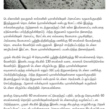
டெஸ்லாவின் தவறுகள் கார்களின் டிரான்ஸ்மிஷன் அமைப்பை உருவாக்குவதில்
இருந்துதான் தொடங்கின (டிரான்ஸ்மிஷன் என்பது மோட்டாரில் இருந்து
சக்கரங்களுக்கு ஆற்றலைக் கடத்துவதற்குப் பின் உள்ள இயங்கமைப்பு என்பதை
ஏற்கெனவே பார்த்திருக்கிறோம்). அந்த நிறுவனம் உருவாக்க நினைத்த
டிரான்ஸ்மிஷன் அமைப்பு, ரோட்ஸ்டரை எவ்வளவு வேகமாக முடிகிறதோ,
அவ்வளவு வேகமாகப் பூஜ்ஜியத்திலிருந்து மணிக்கு 60 மைல்கள் வேகத்தைத்
தொட வைக்க வேண்டும் என்பதுதான். இதைச் சாத்தியப்படுத்த டெஸ்லா
ஊழியர்கள் இரட்டை வேக டிரான்ஸ்மிஷனைப் பயன்படுத்த நினைத்தனர்.
முதல் கியரில் வெறும் 4 நொடிகளில் பூஜ்ஜியத்திலிருந்து 60 மைல்களைத் தொட
வேண்டும். இரண்டாவது கியரில் 130 மைல்கள் வரை, காரைக் கொண்டுசெல்ல
வேண்டும். இதுதான் டெஸ்லா விரும்பியது. இந்த டிரான்ஸ்மிஷனை
வடிவமைப்பதற்கு எக்ஸ்டிராக் எனும் பிரிட்டிஷ் நிறுவனத்தை டெஸ்லா பணிக்கு
அமர்த்தியிருந்தது. அந்த நிறுவனம் டிரான்ஸ்மிஷன்களை உருவாக்குவதில்
நிபுணத்துவம் பெற்ற நிறுவனம் என்பதால் டெஸ்லா அவர்களிடம் ஒப்பந்தம்
செய்திருந்தது. ஆனால் எக்ஸ்டிராக் உருவாக்கிய டிரான்ஸ்மிஷன் கருவிகள்
டெஸ்லா விரும்பிய விதத்தில் அமையவில்லை.
நான்கு நொடிகளில் 60 மைல்களை எட்டுவதற்குப் பதில், நாற்பது நொடிகளில் 60
மைல்களைத் தொடும் டிரான்மிஷன்கள்தான் டெஸ்லாவுக்கு வழங்கப்பட்டன.
அடுத்ததாக, முதல் கியரில் இருந்து இரண்டாவது கியருக்கு மாறும்போது அதன்
வேகம் மோட்டாருடன் ஒத்திசைவாக அமையவில்லை. கார்களை இயக்கும்போது