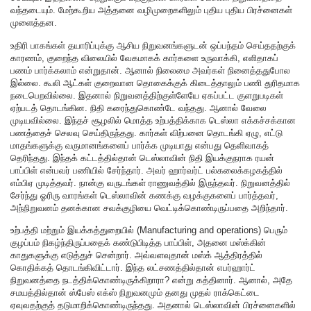
வந்தடையும். மேற்கூறிய அத்தனை வழிமுறைகளிலும் புதிய புதிய பிரச்னைகள்
முளைத்தன.
உதிரி பாகங்கள் தயாரிப்புக்கு ஆசிய நிறுவனங்களுடன் ஒப்பந்தம் செய்ததற்குக்
காரணம், குறைந்த விலையில் வேகமாகக் கார்களை உருவாக்கி, எளிதாகப்
பணம் பார்க்கலாம் என்றுதான். ஆனால் நிலைமை அவர்கள் நினைத்ததுபோல
இல்லை. கூலி ஆட்கள் குறைவான தொகைக்குக் கிடைத்தாலும் பணி துரிதமாக
நடைபெறவில்லை. இதனால் நிறுவனத்திற்குள்ளேயே ஏகப்பட்ட குளறுபடிகள்
ஏற்படத் தொடங்கின. நிதி கரைந்துகொண்டே வந்தது. ஆனால் வேலை
முடியவில்லை. இந்தச் சூழலில் மொத்த உற்பத்திக்காக டெஸ்லா எக்கச்சக்கான
பணத்தைச் செலவு செய்திருந்தது. கார்கள் விற்பனை தொடங்கி ஏழு, எட்டு
மாதங்களுக்கு வருமானங்களைப் பார்க்க முடியாது என்பது தெளிவாகத்
தெரிந்தது. இந்தக் கட்டத்தில்தான் டெஸ்லாவின் நிதி இயக்குநராக ரயன்
பாப்பிள் என்பவர் பணியில் சேர்ந்தார். அவர் ஹார்வர்ட் பல்கலைக்கழகத்தில்
எம்பிஏ முடித்தவர். நான்கு வருடங்கள் ராணுவத்தில் இருந்தவர். நிறுவனத்தில்
சேர்ந்து ஓரிரு வாரங்கள் டெஸ்லாவின் கணக்கு வழக்குகளைப் பார்த்தவர்,
அந்நிறுவனம் தனக்கான சவக்குழியை வெட்டிக்கொண்டிருப்பதை அறிந்தார்.
உற்பத்தி மற்றும் இயக்கத்துறையில் (Manufacturing and operations) பெரும்
குழப்பம் நிகழ்ந்திருப்பதைக் கண்டுபிடித்த பாப்பிள், அதனை மஸ்க்கின்
காதுகளுக்கு எடுத்துச் சென்றார். அவ்வளவுதான் மஸ்க் ஆத்திரத்தில்
கொதிக்கத் தொடங்கிவிட்டார். இந்த லட்சணத்தில்தான் எபர்ஹார்ட்
நிறுவனத்தை நடத்திக்கொண்டிருக்கிறாரா? என்று கத்தினார். ஆனால், அதே
சமயத்தில்தான் ஸ்பேஸ் எக்ஸ் நிறுவனமும் தனது முதல் ராக்கெட்டை
ஏவுவதற்குத் தடுமாறிக்கொண்டிருந்தது. அதனால் டெஸ்லாவின் பிரச்னைகளில்