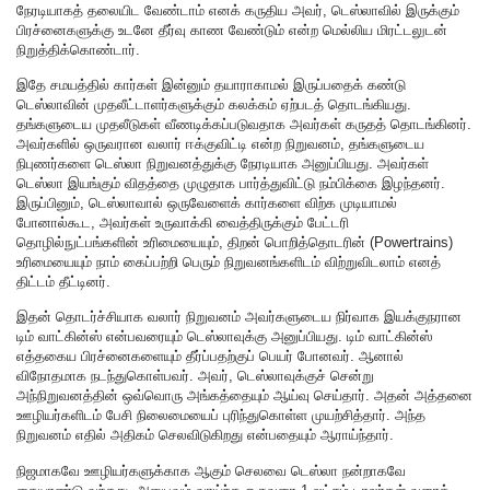
நேரடியாகத் தலையிட வேண்டாம் எனக் கருதிய அவர், டெஸ்லாவில் இருக்கும்
பிரச்னைகளுக்கு உடனே தீர்வு காண வேண்டும் என்ற மெல்லிய மிரட்டலுடன்
நிறுத்திக்கொண்டார்.
இதே சமயத்தில் கார்கள் இன்னும் தயாராகாமல் இருப்பதைக் கண்டு
டெஸ்லாவின் முதலீட்டாளர்களுக்கும் கலக்கம் ஏற்படத் தொடங்கியது.
தங்களுடைய முதலீடுகள் வீணடிக்கப்படுவதாக அவர்கள் கருதத் தொடங்கினர்.
அவர்களில் ஒருவரான வலார் ஈக்குவிட்டி என்ற நிறுவனம், தங்களுடைய
நிபுணர்களை டெஸ்லா நிறுவனத்துக்கு நேரடியாக அனுப்பியது. அவர்கள்
டெஸ்லா இயங்கும் விதத்தை முழுதாக பார்த்துவிட்டு நம்பிக்கை இழந்தனர்.
இருப்பினும், டெஸ்லாவால் ஒருவேளைக் கார்களை விற்க முடியாமல்
போனால்கூட, அவர்கள் உருவாக்கி வைத்திருக்கும் பேட்டரி
தொழில்நுட்பங்களின் உரிமையையும், திறன் பொறித்தொடரின் (Powertrains)
உரிமையையும் நாம் கைப்பற்றி பெரும் நிறுவனங்களிடம் விற்றுவிடலாம் எனத்
திட்டம் தீட்டினர்.
இதன் தொடர்ச்சியாக வலார் நிறுவனம் அவர்களுடைய நிர்வாக இயக்குநரான
டிம் வாட்கின்ஸ் என்பவரையும் டெஸ்லாவுக்கு அனுப்பியது. டிம் வாட்கின்ஸ்
எத்தகைய பிரச்னைகளையும் தீர்ப்பதற்குப் பெயர் போனவர். ஆனால்
விநோதமாக நடந்துகொள்பவர். அவர், டெஸ்லாவுக்குச் சென்று
அந்நிறுவனத்தின் ஒவ்வொரு அங்கத்தையும் ஆய்வு செய்தார். அதன் அத்தனை
ஊழியர்களிடம் பேசி நிலைமையைப் புரிந்துகொள்ள முயற்சித்தார். அந்த
நிறுவனம் எதில் அதிகம் செலவிடுகிறது என்பதையும் ஆராய்ந்தார்.
நிஜமாகவே ஊழியர்களுக்காக ஆகும் செலவை டெஸ்லா நன்றாகவே