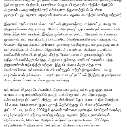
இவ்வாறு நடைபெற்றால், பயணிகள் பெறும் விபத்தையே சந்திக்க நேரிடும்.
அதனால் அதை மாற்றக்கோரி எக்ஸ்டிராக் நிறுவனத்திடம் டெஸ்லா
முறையிட்டது. ஆனால் அவர்கள் வேலையை ஆமை வேகத்தில் செய்து வந்தனர்.
இதனால் கடுப்பான டெஸ்லா, பிரிட்டிஷ் நிறுவனத்தை மாற்றிவிட்டு, வேறு சில
நிறுவனங்களை அணுகியது. ஆனால் அவர்களும் டிரான்ஸ்மிஷன் வடிவமைப்பில்
தொடர்ந்து சொதப்பினர். இதற்கு முக்கியக் காரணம், அவர்கள் டெஸ்லாவை
முன்னணி கார் தயாரிப்பு நிறுவனமாகவே அங்கீகரிக்கவில்லை என்பதுதான்.
டெஸ்லா நிறுவனத்தைப் புதிதாகத் துறைக்கு வந்திருக்கும் கத்துக்குட்டி என்ற
பார்வையில்தான் அவர்கள் அணுகினர். அதனால் டிரான்மிஷன் தயாரிப்புப்
பணிகளில் தங்களிடம் இருந்த சிறந்த நிபுணர்களை அனுப்புவதற்குப் பதில்,
புதிதாகப் பணிக்குச் சேர்ந்த, அனுபவம் இல்லாத பணியாட்களையே அந்த
நிறுவனங்கள் ஈடுபடுத்தி வந்தன. இது டெஸ்லாவுக்குச் சுத்தமாகப்
பிடிக்கவில்லை. எவ்வளவோ பேசிப் பார்த்தும் மாற்றம் நிகழவில்லை. வேறு
வழியில்லாமல் தங்களுடைய எதிரி நிலமான டிட்ராய்ட்டில் இருந்தே நிபுணர்களை
அழைக்கலாம் என டெஸ்லா முடிவு செய்தது.
டிட்ராய்டில் இருந்து டெஸ்லாவின் அலுவலகத்துக்கு வந்த ஒரு குழு, எதன்
காரணமாக டிரான்ஸ்மிஷனில் தவறு நடக்கிறது என்பதை ஆராய்ந்தது.
எல்லாவற்றையும் அலசிப்பார்த்து, டிரான்ஸ்மிஷன் தொடர்பாக மட்டும் மொத்தம்
14 வகை பிரச்னைகள் இருப்பதாகத் தெரிவித்தது. டெஸ்லா ஏற்கெனவே
திட்டமிட்டபடி நவம்பர் 2007இல் தங்கள் கார்களை முன்பதிவு செய்தவர்களுக்கு
வழங்குவதற்காக ஏற்பாடு செய்து வந்தது. ஆனால் இந்த டிரான்ஸ்மிஷன்
பிரச்னையால், சொன்ன தேதியில் கார்கள் தயாராகவில்லை. 2008ஆம்
பிறந்தபோது அந்நிறுவனம் மீண்டும் டிரான்மிஷன் வடிவமைப்பைத்