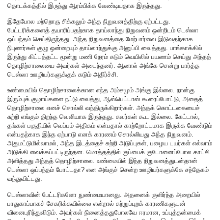
தொடக்கத்தில் இருந்து ஆரம்பிக்க வேண்டியதாக இருந்தது.
இதேபோல மற்றொரு சிக்கலும் அந்த நிறுவனத்திற்கு ஏற்பட்டது.
பேட்டரிக்களைத் தயாரிப்பதற்காக தாய்லாந்து நிறுவனம் ஒன்றிடம் டெஸ்லா
ஒப்பந்தம் செய்திருந்தது. அந்த நிறுவனத்தை மேற்பார்வை இடுவதற்காக
நிபுணர்கள் குழு ஒன்றையும் தாய்லாந்துக்கு அனுப்பி வைத்தது. பாங்காக்கில்
இருந்து கிட்டத்தட்ட மூன்று மணி நேரம் சுடும் வெயிலில் பயணம் செய்து அந்தத்
தொழிற்சாலையை அவர்கள் அடைந்தனர். ஆனால் அங்கே சென்று பார்த்த
டெஸ்லா ஊழியர்களுக்குக் கடும் அதிர்ச்சி.
உண்மையில் தொழிற்சாலைக்கான எந்த அம்சமும் அங்கு இல்லை. நான்கு
இரும்புக் குழாய்களை நட்டு வைத்து, ஆஸ்பெட்டாஸ் கூரைப்போட்டு, அதைத்
தொழிற்சாலை எனச் சொல்லி வந்திருக்கிறார்கள். அந்தக் கொட்டகையைச்
சுற்றி எங்கும் திறந்த வெளியாக இருந்தது. சுவர்கள் கூட இல்லை. கேட்டால்,
தங்கள் பகுதியில் வெப்பம் அதிகம் என்பதால் காற்றோட்டமாக இருக்க வேண்டும்
என்பதற்காக இந்த ஏற்பாடு எனக் காரணம் சொல்லியது அந்த நிறுவனம்.
அதுமட்டுமில்லாமல், அந்த இடத்தைச் சுற்றி அடுப்புகள், பழைய டயர்கள் எல்லாம்
அடுக்கி வைக்கப்பட்டிருந்தன. மொத்தத்தில் குப்பைக் குடோனைப்போல காட்சி
அளித்தது அந்தத் தொழிற்சாலை. உண்மையில் இந்த நிறுவனத்துடன்தான்
டெஸ்லா ஒப்பந்தம் போட்டதா? என அங்குச் சென்ற ஊழியர்களுக்கே சந்தேகம்
வந்துவிட்டது.
டெஸ்லாவின் பேட்டரிகளோ நுண்மையானது. அதனைக் குளிர்ந்த அறையில்
பாதுகாப்பாகச் சேகரிக்கவில்லை என்றால் சுற்றுப்புறக் காரணிகளுடன்
வினைபுரிந்துவிடும். அவர்கள் நினைத்ததுபோலவே ஈரமான, உப்புத்தன்மைக்