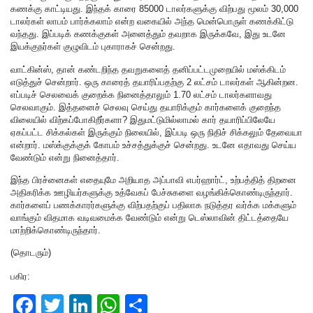
கணக்கு காட்டியது. இந்தக் காரை 85000 டாலர்களுக்கு விற்பது மூலம் 30,000
டாலர்கள் லாபம் பார்க்கலாம் என்ற வகையில் அந்த மென்பொருள் கணக்கிட்டு
வந்தது. இப்படிக் கணக்குகள் அனைத்தும் தவறாக இருக்கவே, இது உடனே
இயக்குநர்கள் குழுவிடம் புகாராகச் சென்றது.
வாட்கின்ஸ், தான் கண்டறிந்த தவறுகளைத் தனிப்பட்டமுறையில் மஸ்க்கிடம்
எடுத்துச் சென்றார். ஒரு காரைத் தயாரிப்பதற்கு 2 லட்சம் டாலர்கள் ஆகின்றன.
எப்படிச் செலவைக் குறைக்க நினைத்தாலும் 1.70 லட்சம் டாலர்களாவது
செலவாகும். இத்தனைச் செலவு செய்து தயாரிக்கும் கார்களைக் குறைந்த
விலையில் விற்கப்போகிறீர்களா? இதுமட்டுமில்லாமல் கார் தயாரிப்பிலேயே
ஏகப்பட்ட சிக்கல்கள் இருக்கும் நிலையில், இப்படி ஒரு நிதிச் சிக்கலும் தேவையா
என்றார். மஸ்க்குக்குக் கோபம் உச்சத்துக்குச் சென்றது. உடனே எதாவது செய்ய
வேண்டும் என்று நினைத்தார்.
இந்த பிரச்னைகள் எதையுமே அறியாத அப்பாவி எபர்ஹார்ட், உற்பத்தித் திறனை
அதிகரிக்க ஊழியர்களுக்கு உத்வேகப் பேச்சுகளை வழங்கிக்கொண்டிருந்தார்.
கார்களைப் பணக்காரர்களுக்கு விற்பதற்குப் பதிலாக நடுத்தர வர்க்க மக்களும்
வாங்கும் விதமாக வடிவமைக்க வேண்டும் என்று டெஸ்லாவின் திட்டத்தையே
மாற்றிக்கொண்டிருந்தார்.
(தொடரும்)
பகிர:
F
T
Li
W
S