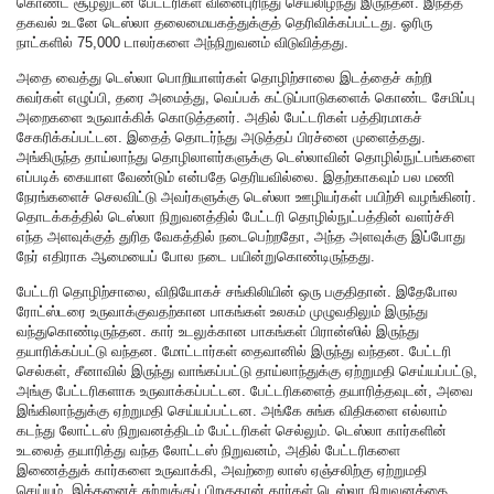
கொண்ட சூழலுடன் பேட்டரிகள் வினைபுரிந்து செயலிழந்து இருந்தன. இந்தத்
தகவல் உடனே டெஸ்லா தலைமையகத்துக்குத் தெரிவிக்கப்பட்டது. ஓரிரு
நாட்களில் 75,000 டாலர்களை அந்நிறுவனம் விடுவித்தது.
அதை வைத்து டெஸ்லா பொறியாளர்கள் தொழிற்சாலை இடத்தைச் சுற்றி
சுவர்கள் எழுப்பி, தரை அமைத்து, வெப்பக் கட்டுப்பாடுகளைக் கொண்ட சேமிப்பு
அறைகளை உருவாக்கிக் கொடுத்தனர். அதில் பேட்டரிகள் பத்திரமாகச்
சேகரிக்கப்பட்டன. இதைத் தொடர்ந்து அடுத்தப் பிரச்னை முளைத்தது.
அங்கிருந்த தாய்லாந்து தொழிலாளர்களுக்கு டெஸ்லாவின் தொழில்நுட்பங்களை
எப்படிக் கையாள வேண்டும் என்பதே தெரியவில்லை. இதற்காகவும் பல மணி
நேரங்களைச் செலவிட்டு அவர்களுக்கு டெஸ்லா ஊழியர்கள் பயிற்சி வழங்கினர்.
தொடக்கத்தில் டெஸ்லா நிறுவனத்தில் பேட்டரி தொழில்நுட்பத்தின் வளர்ச்சி
எந்த அளவுக்குத் துரித வேகத்தில் நடைபெற்றதோ, அந்த அளவுக்கு இப்போது
நேர் எதிராக ஆமையைப் போல நடை பயின்றுகொண்டிருந்தது.
பேட்டரி தொழிற்சாலை, விநியோகச் சங்கிலியின் ஒரு பகுதிதான். இதேபோல
ரோட்ஸ்டரை உருவாக்குவதற்கான பாகங்கள் உலகம் முழுவதிலும் இருந்து
வந்துகொண்டிருந்தன. கார் உடலுக்கான பாகங்கள் பிரான்ஸில் இருந்து
தயாரிக்கப்பட்டு வந்தன. மோட்டார்கள் தைவானில் இருந்து வந்தன. பேட்டரி
செல்கள், சீனாவில் இருந்து வாங்கப்பட்டு தாய்லாந்துக்கு ஏற்றுமதி செய்யப்பட்டு,
அங்கு பேட்டரிகளாக உருவாக்கப்பட்டன. பேட்டரிகளைத் தயாரித்தவுடன், அவை
இங்கிலாந்துக்கு ஏற்றுமதி செய்யப்பட்டன. அங்கே சுங்க விதிகளை எல்லாம்
கடந்து லோட்டஸ் நிறுவனத்திடம் பேட்டரிகள் செல்லும். டெஸ்லா கார்களின்
உடலைத் தயாரித்து வந்த லோட்டஸ் நிறுவனம், அதில் பேட்டரிகளை
இணைத்துக் கார்களை உருவாக்கி, அவற்றை லாஸ் ஏஞ்சலிற்கு ஏற்றுமதி
செய்யும். இத்தனைச் சுற்றுக்குப் பிறகுதான் கார்கள் டெஸ்லா நிறுவனத்தை