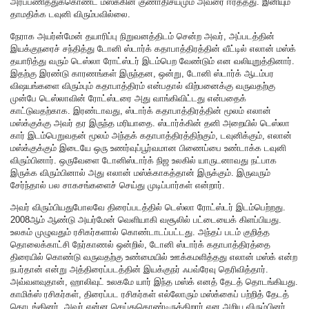
அர்ப்பணித்துக்கொண்ட மஸ்க்கின் குணாதிசயமும் அவரை ஈர்த்தது. இனியும்
தாமதிக்க டவுனி விரும்பவில்லை.
நேராக அயர்ன்மேன் தயாரிப்பு நிறுவனத்திடம் சென்ற அவர், அப்படத்தின்
இயக்குநரைச் சந்தித்து டோனி ஸ்டார்க் கதாபாத்திரத்தின் வீட்டில் எலான் மஸ்க்
தயாரித்து வரும் டெஸ்லா ரோட்ஸ்டர் இடம்பெற வேண்டும் என வலியுறுத்தினார்.
இதற்கு இரண்டு காரணங்கள் இருந்தன, ஒன்று, டோனி ஸ்டார்க் ஆடம்பர
விஷயங்களை விரும்பும் கதாபாத்திரம் என்பதால் விற்பனைக்கு வருவதற்கு
முன்பே டெஸ்லாவின் ரோட்ஸ்டரை அது வாங்கிவிட்டது என்பதைக்
காட்டுவதற்காக. இரண்டாவது, ஸ்டார்க் கதாபாத்திரத்தின் மூலம் எலான்
மஸ்க்குக்கு அவர் தர இருந்த மரியாதை. ஸ்டார்க்கின் தனி அறையில் டெஸ்லா
கார் இடம்பெறுவதன் மூலம் அந்தக் கதாபாத்திரத்திற்கும், டவுனிக்கும், எலான்
மஸ்க்குக்கும் இடையே ஒரு உணர்வுப்பூர்வமான பிணைப்பை உண்டாக்க டவுனி
விரும்பினார். ஒருவேளை டோனிஸ்டார்க் நிஜ உலகில் யாருடனாவது நட்பாக
இருக்க விரும்பினால் அது எலான் மஸ்க்காகத்தான் இருக்கும். இருவரும்
சேர்ந்தால் பல சாகசங்களைச் செய்து முடிப்பார்கள் என்றார்.
அவர் விரும்பியதுபோலவே திரைப்படத்தில் டெஸ்லா ரோட்ஸ்டர் இடம்பெற்றது.
2008ஆம் ஆண்டு அயர்மேன் வெளியாகி வசூலில் பட்டையைக் கிளப்பியது.
உலகம் முழுவதும் ரசிகர்களால் கொண்டாடப்பட்டது. அந்தப் படம் குறித்த
தொலைக்காட்சி நேர்காணல் ஒன்றில், டோனி ஸ்டார்க் கதாபாத்திரத்தை
திரையில் கொண்டு வருவதற்கு உண்மையில் ஊக்கமளித்தது எலான் மஸ்க் என்ற
நபர்தான் என்று அத்திரைப்படத்தின் இயக்குநர் ஃபவ்ரேவு தெரிவித்தார்.
அவ்வளவுதான், ஹாலிவுட் உலகமே யார் இந்த மஸ்க் எனத் தேடத் தொடங்கியது.
காமிக்ஸ் ரசிகர்கள், திரைப்பட ரசிகர்கள் எல்லோரும் மஸ்க்கைப் பற்றித் தேடத்
தொடங்கினர். அவர் என்ன செய்துகொண்டிருக்கிறார் என அறிய விரும்பினர்.