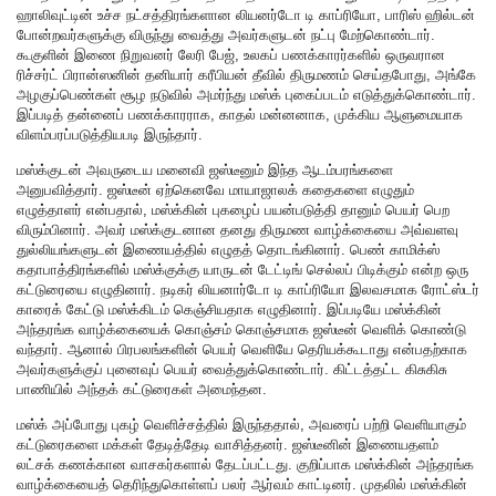
ஹாலிவுட்டின் உச்ச நட்சத்திரங்களான லியனர்டோ டி காப்ரியோ, பாரிஸ் ஹில்டன்
போன்றவர்களுக்கு விருந்து வைத்து அவர்களுடன் நட்பு மேற்கொண்டார்.
கூகுளின் இணை நிறுவனர் லேரி பேஜ், உலகப் பணக்காரர்களில் ஒருவரான
ரிச்சர்ட் பிரான்ஸனின் தனியார் கரீபியன் தீவில் திருமணம் செய்தபோது, அங்கே
அழகுப்பெண்கள் சூழ நடுவில் அமர்ந்து மஸ்க் புகைப்படம் எடுத்துக்கொண்டார்.
இப்படித் தன்னைப் பணக்காரராக, காதல் மன்னனாக, முக்கிய ஆளுமையாக
விளம்பரப்படுத்தியபடி இருந்தார்.
மஸ்க்குடன் அவருடைய மனைவி ஜஸ்டீனும் இந்த ஆடம்பரங்களை
அனுபவித்தார். ஜஸ்டீன் ஏற்கெனவே மாயாஜாலக் கதைகளை எழுதும்
எழுத்தாளர் என்பதால், மஸ்க்கின் புகழைப் பயன்படுத்தி தானும் பெயர் பெற
விரும்பினார். அவர் மஸ்க்குடனான தனது திருமண வாழ்க்கையை அவ்வளவு
துல்லியங்களுடன் இணையத்தில் எழுதத் தொடங்கினார். பெண் காமிக்ஸ்
கதாபாத்திரங்களில் மஸ்க்குக்கு யாருடன் டேட்டிங் செல்லப் பிடிக்கும் என்ற ஒரு
கட்டுரையை எழுதினார். நடிகர் லியனார்டோ டி காப்ரியோ இலவசமாக ரோட்ஸ்டர்
காரைக் கேட்டு மஸ்க்கிடம் கெஞ்சியதாக எழுதினார். இப்படியே மஸ்க்கின்
அந்தரங்க வாழ்க்கையைக் கொஞ்சம் கொஞ்சமாக ஜஸ்டீன் வெளிக் கொண்டு
வந்தார். ஆனால் பிரபலங்களின் பெயர் வெளியே தெரியக்கூடாது என்பதற்காக
அவர்களுக்குப் புனைவுப் பெயர் வைத்துக்கொண்டார். கிட்டத்தட்ட கிசுகிசு
பாணியில் அந்தக் கட்டுரைகள் அமைந்தன.
மஸ்க் அப்போது புகழ் வெளிச்சத்தில் இருந்ததால், அவரைப் பற்றி வெளியாகும்
கட்டுரைகளை மக்கள் தேடித்தேடி வாசித்தனர். ஜஸ்டீனின் இணையதளம்
லட்சக் கணக்கான வாசகர்களால் தேடப்பட்டது. குறிப்பாக மஸ்க்கின் அந்தரங்க
வாழ்க்கையைத் தெரிந்துகொள்ளப் பலர் ஆர்வம் காட்டினர். முதலில் மஸ்க்கின்