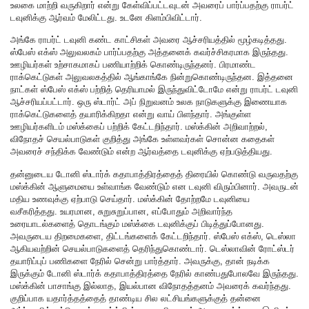
உலகை மாற்றி வருகிறார் என்று கேள்விப்பட்டவுடன் அவரைப் பார்ப்பதற்கு ராபர்ட்
டவுனிக்கு ஆர்வம் மேலிட்டது. உடனே கிளம்பிவிட்டார்.
அங்கே ராபர்ட் டவுனி கண்ட காட்சிகள் அவரை ஆச்சரியத்தில் மூழ்கடித்தது.
ஸ்பேஸ் எக்ஸ் அலுவலகம் பார்ப்பதற்கு அத்தனைக் கவர்ச்சிகரமாக இருந்தது.
ஊழியர்கள் உற்சாகமாகப் பணியாற்றிக் கொண்டிருந்தனர். பிரமாண்ட
ராக்கெட்டுகள் அலுவலகத்தில் ஆங்காங்கே நின்றுகொண்டிருந்தன. இத்தனை
நாட்கள் ஸ்பேஸ் எக்ஸ் பற்றித் தெரியாமல் இருந்துவிட்டோமே என்று ராபர்ட் டவுனி
ஆச்சரியப்பட்டார். ஒரு ஸ்டார்ட் அப் நிறுவனம் உலக நாடுகளுக்கு இணையாக
ராக்கெட்டுகளைத் தயாரிக்கிறதா என்று வாய் பிளந்தார். அங்குள்ள
ஊழியர்களிடம் மஸ்க்கைப் பற்றிக் கேட்டறிந்தார். மஸ்க்கின் அறிவாற்றல்,
விநோதச் செயல்பாடுகள் குறித்து அங்கே உள்ளவர்கள் சொன்ன கதைகள்
அவரைச் சந்திக்க வேண்டும் என்ற ஆர்வத்தை டவுனிக்கு ஏற்படுத்தியது.
தன்னுடைய டோனி ஸ்டார்க் கதாபாத்திரத்தைத் திரையில் கொண்டு வருவதற்கு
மஸ்க்கின் ஆளுமையை உள்வாங்க வேண்டும் என டவுனி விரும்பினார். அவருடன்
மதிய உணவுக்கு ஏற்பாடு செய்தார். மஸ்க்கின் தோற்றமே டவுனியை
வசீகரித்தது. உயரமான, சுறுசுறுப்பான, எப்போதும் அறிவார்ந்த
உரையாடல்களைத் தொடங்கும் மஸ்க்கை டவுனிக்குப் பிடித்துப்போனது.
அவருடைய திறமைகளை, திட்டங்களைக் கேட்டறிந்தார். ஸ்பேஸ் எக்ஸ், டெஸ்லா
ஆகியவற்றின் செயல்பாடுகளைத் தெரிந்துகொண்டார். டெஸ்லாவின் ரோட்ஸ்டர்
தயாரிப்புப் பணிகளை நேரில் சென்று பார்த்தார். அவருக்கு, தான் நடிக்க
இருக்கும் டோனி ஸ்டார்க் கதாபாத்திரத்தை நேரில் காண்பதுபோலவே இருந்தது.
மஸ்க்கின் பாசாங்கு இல்லாத, இயல்பான விநோதத்தனம் அவரைக் கவர்ந்தது.
குறிப்பாக யதார்த்தத்தைத் தாண்டிய சில லட்சியங்களுக்குத் தன்னை