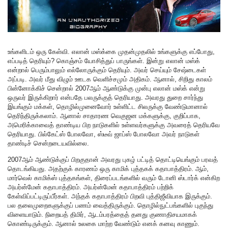
உங்களிடம் ஒரு கேள்வி. எலான் மஸ்க்கை முதன்முதலில் உங்களுக்கு எப்போது,
எப்படித் தெரியும்? கொஞ்சம் யோசித்துப் பாருங்கள். இன்று எலான் மஸ்க்
என்றால் பெரும்பாலும் எல்லோருக்கும் தெரியும். அவர் செய்யும் சேஷ்டைகள்
அப்படி. அவர் மீது விழும் ஊடக வெளிச்சமும் அதிகம். ஆனால், சிறிது காலம்
பின்னோக்கிச் சென்றால் 2007ஆம் ஆண்டுக்கு முன்பு எலான் மஸ்க் என்று
ஒருவர் இருக்கிறார் என்பதே பலருக்குத் தெரியாது. அவரது துறை சார்ந்து
இயங்கும் மக்கள், தொழில்முனைவோர் உள்ளிட்ட சிலருக்கு வேண்டுமானால்
தெரிந்திருக்கலாம். ஆனால் சாதாரண வெகுஜன மக்களுக்கு, குறிப்பாக,
அமெரிக்காவைத் தாண்டிய பிற நாடுகளில் உள்ளவர்களுக்கு அவரைத் தெரியவே
தெரியாது. பில்கேட்ஸ் போலவோ, ஸ்டீவ் ஜாப்ஸ் போலவோ அவர் நாடுகள்
தாண்டிச் சென்றடையவில்லை.
2007ஆம் ஆண்டுக்குப் பிறகுதான் அவரது புகழ் பட்டித் தொட்டியெங்கும் பரவத்
தொடங்கியது. அதற்குக் காரணம் ஒரு காமிக் புத்தகக் கதாபாத்திரம். ஆம்,
மார்வெல் காமிக்ஸ் புத்தகங்கள், திரைப்படங்களில் வரும் டோனி ஸ்டார்க் என்கிற
அயர்ன்மேன் கதாபாத்திரம். அயர்ன்மேன் கதாபாத்திரம் பற்றிக்
கேள்விப்பட்டிருப்பீர்கள். அந்தக் கதாபாத்திரம் பிறவி புத்திஜீவியாக இருக்கும்.
பல தலைமுறைகளுக்குப் பணம் வைத்திருக்கும். தொழில்நுட்பங்களில் புகுந்து
விளையாடும். நிறையத் திமிர், ஆடம்பரத்தைத் தனது குணாதிசயமாகக்
கொண்டிருக்கும். ஆனால் உலகை மாற்ற வேண்டும் எனக் கனவு காணும்.