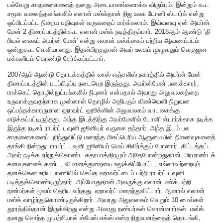
பல்வேறு சாதனைகளைத் தனது அடையாளங்களாக்க விரும்பும். இன்றும் கூட
சமூக வலைத்தளங்களில் எலான் மஸ்க்தான் நிஜ உலக டோனி ஸ்டார்க் என்று
ஒப்பிடப்பட்ட நிறைய பதிவுகள் வருவதைப் பார்க்கலாம். இவ்வளவு ஏன் அயர்ன்
மேன் 2 திரைப்படத்தில்கூட எலான் மஸ்க் நடித்திருப்பார். 2018ஆம் ஆண்டு ‘தி
ரியல் லைஃப் அயர்ன் மேன்’ என்று எலான் மஸ்க்கைப் பற்றிய ஆவணப்படம்
ஒன்றுகூட வெளியானது. இதன்பிறகுதான் அவர் உலகம் முழுவதும் வெகுஜன
மக்களிடம் கொண்டு சேர்க்கப்பட்டார்.
2007ஆம் ஆண்டு தொடக்கத்தில் லாஸ் ஏஞ்சலிஸ் நகரத்தில் அயர்ன் மேன்
திரைப்படத்தின் படப்பிடிப்பு நடைபெற இருந்தது. அயர்ன்மேன் பணக்காரர்,
ராக்கெட் தொழில்நுட்பங்களில் நிபுணர் என்பதால் அவரது அலுவலகத்தை
உருவாக்குவதற்காக முன்னாள் தொழில் அதிபரும் விண்வெளி நிறுவன
ஒப்பந்தக்காரருமான ஹாவர்ட் ஹூக்ஸின் அலுவலகம் வாடகைக்கு
எடுக்கப்பட்டிருந்தது. அந்த இடத்திற்கு அயர்மேனில் டோனி ஸ்டார்க்காக நடிக்க
இருந்த நடிகர் ராபர்ட் டவுனி ஜூனியர் வருகை தந்தார். அந்த இடம் பல
சாதனைகளைப் புரிந்துவிட்டு மறைந்த மிகப்பெரிய ஆளுமையின் நினைவுகளைத்
தாங்கி நின்றது. ராபர்ட் டவுனி ஜூனியர் மெய் சிலிர்த்துப் போனார். கிட்டத்தட்ட
அவர் நடிக்க ஏற்றுக்கொண்ட கதாபாத்திரமும் அதேபோன்றதுதான். பிரமாண்டக்
கனவுகளைக் கண்ட, விமானத்துறையை உலுக்கிப்போட்ட, எல்லாவற்றையும்
தனக்கென உரிய பாணியில் செய்த ஹாவர்ட்டைப் பற்றி ராபர்ட் டவுனி
படித்துக்கொண்டிருந்தார். அப்போதுதான் அவருக்கு எலான் மஸ்க் பற்றி
நண்பர்கள் மூலம் தெரிய வந்தது. ஹாவர்ட் மறைந்துவிட்டார். ஆனால் எலான்
மஸ்க் வாழ்ந்துகொண்டிருக்கிறார். அவரது அலுவலகம் வெறும் 10 மைல்கள்
தூரத்தில்தான் இருக்கிறது என்று அவரது நண்பர்கள் சொன்னார்கள். மஸ்க்
தனது சொந்த முயற்சியால் ஸ்பேஸ் எக்ஸ் என்ற நிறுவனத்தைத் தொடங்கி,