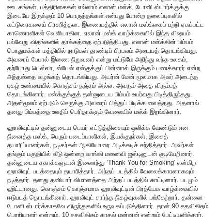
ஊடகங்கள், பத்திரிகைகள் எல்லாம் எலான் மஸ்க், டோனி ஸ்டார்க்குக்கு
இடையே இருக்கும் 10 பொருத்தங்கள் என்பது போன்ற தலைப்புகளில்
கட்டுரைகளைப் பிரசுரித்தன. இணையத்தில் எலான் மஸ்க்கைப் பற்றி ஏகப்பட்ட
காணொளிகள் வெளியாகின. எலான் மஸ்க் வாழ்க்கையில் இந்த விஷயம்
பல்வேறு விதங்களில் தாக்கத்தை ஏற்படுத்தியது. எலான் மஸ்க்கின் பிம்பம்
பொதுமக்கள் மத்தியில் நாடுகள் தாண்டிப் பிரபலம் அடையத் தொடங்கியது.
அவரைப் பேபால் இணை நிறுவனர் என்று மட்டுமே அறிந்து வந்த உலகம்,
தற்போது டெஸ்லா, ஸ்பேஸ் எஸ்குக்குப் பின்னால் இருக்கும் பணக்காரர் என்ற
அந்தஸ்தை வழங்கத் தொடங்கியது. அயர்ன் மேன் மூலமாக அவர் அடைந்த
புகழ் உண்மையில் கொஞ்சம் நஞ்சம் அல்ல. அவரும் அதை விரும்பத்
தொடங்கினார். மஸ்க்குக்குத் தன்னுடைய பிம்பம் உயர்வது பிடித்திருந்தது.
அதன்மூலம் ஏற்படும் செருக்கு அவரைப் பித்துப் பிடிக்க வைத்தது. அதனால்
தனது பிம்பத்தை ஊதிப் பெரிதாக்கும் வேலையில் மஸ்க் இறங்கினார்.
ஹாலிவுட்டில் தன்னுடைய பெயர் எட்டுத்திசையும் ஒலிக்க வேண்டும் என
நினைத்த மஸ்க், பெரும் படைப்பாளிகள், இயக்குநர்கள், இசைத்
தயாரிப்பாளர்கள், நடிகர்கள் ஆகியோரை அடிக்கடிச் சந்தித்தார். அவர்கள்
தங்கும் பகுதியில் வீடு ஒன்றை வாங்கி மனைவி ஜஸ்டினுடன் குடியேறினார்.
தன்னுடைய சகாக்களுடன் இணைந்து ‘Thank You for Smoking’ என்கிற
ஹாலிவுட் படத்தையும் தயாரித்தார். அந்தப் படத்தில் வேலைக்காரனாகவும்
நடித்தார். தனது தனியார் விமானத்தை அந்தப் படத்தில் காட்டினார். படமும்
ஹிட்டானது. கொஞ்சம் கொஞ்சமாக ஹாலிவுட்டின் பிரத்யேக வாழ்க்கையில்
ஈடுபடத் தொடங்கினார். ஹாலிவுட் சார்ந்த நிகழ்வுகளில் பங்கேற்றார். தன்னை
டோனி ஸ்டார்க்காகவே விருந்துகளில் உருவகப்படுத்தினார். தான் 90 சதவிகிதம்
பொறியாளர் என்றும், 10 சதவிகிதம் காதல் மன்னன் என்றும் பேட்டியளித்தார்.