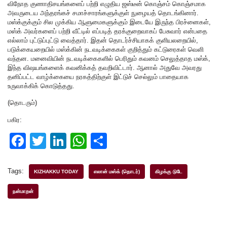
விநோத குணாதிசயங்களைப் பற்றி எழுதிய ஜஸ்டீன் கொஞ்சம் கொஞ்சமாக
அவருடைய அந்தரங்கச் சமாச்சாரங்களுக்குள் நுழையத் தொடங்கினார்.
மஸ்க்குக்கும் சில முக்கிய ஆளுமைகளுக்கும் இடையே இருந்த பிரச்னைகள்,
மஸ்க் அவர்களைப் பற்றி வீட்டில் எப்படித் தரக்குறைவாகப் பேசுவார் என்பதை
எல்லாம் புட்டுப்புட்டு வைத்தார். இதன் தொடர்ச்சியாகக் குளியலறையில்,
படுக்கையறையில் மஸ்க்கின் நடவடிக்கைகள் குறித்தும் கட்டுரைகள் வெளி
வந்தன. மனைவியின் நடவடிக்கைகளில் பெரிதும் கவனம் செலுத்தாத மஸ்க்,
இந்த விஷயங்களைக் கவனிக்கத் தவறிவிட்டார். ஆனால் அதுவே அவரது
தனிப்பட்ட வாழ்க்கையை நரகத்திற்குள் இட்டுச் செல்லும் பாதையாக
உருவாக்கிக் கொடுத்தது.
(தொடரும்)
பகிர:
F
T
Li
W
S
a
wi
n
h
h
c
tt
k
at
ar
Tags:
KIZHAKKU TODAY
எலான் மஸ்க் (தொடர்)
கிழக்கு டுடே
e
er
e
s
e
நன்மாறன்
b
dI
A
o
n
p