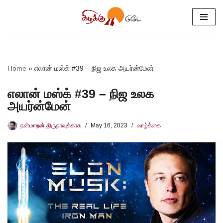
Skip
to
content
Home
»
எலான் மஸ்க் #39 – நிஜ உலக அயர்ன்மேன்
எலான் மஸ்க் #39 – நிஜ உலக
அயர்ன்மேன்
நன்மாறன் திருநாவுக்கரசு
May 16, 2023
வாழ்க்கை