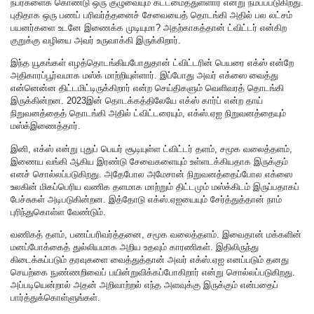
நபர்களைக் கொண்டு ஒரு குழுவையும் கட்டமைத்துள்ளார் என்று நம்பப்படுகிறது.
புதிதாக ஒரு பணப் பரிவர்த்தனைச் சேவையைத் தொடங்கி அதில் பல லட்சம்
பயனர்களை உடனே இணைக்க முடியுமா? அதற்காகத்தான் ட்விட்டர் என்கிற
குறுக்கு வழியை அவர் உருவாக்கி இருக்கிறார்.
இந்த யூகங்கள் எழத்தொடங்கியபோதுதான் ட்விட்டரின் பெயரை எக்ஸ் என்றே
அதிகாரப்பூர்வமாக மஸ்க் மாற்றியுள்ளார். இப்போது அவர் எக்ஸை வைத்து
என்னென்ன திட்டமிட்டிருக்கிறார் என்ற செய்திகளும் வெளிவரத் தொடங்கி
இருக்கின்றன. 2023இன் தொடக்கத்திலேயே எக்ஸ் கார்ப் என்ற தாய்
நிறுவனத்தைத் தொடங்கி அதில் ட்விட்டரையும், எக்ஸ்.ஏஐ நிறுவனத்தையும்
மஸ்க்இணைத்தார்.
இனி, எக்ஸ் என்று புதுப் பெயர் சூடியுள்ள ட்விட்டர் தளம், சமூக வலைத்தளம்,
இணைய வங்கி ஆகிய இரண்டு சேவைகளையும் உள்ளடக்கியதாக இருக்கும்
எனச் சொல்லப்படுகிறது. அதேபோல அமேசான் நிறுவனத்தைப்போல எக்ஸை
உலகின் மிகப்பெரிய வணிக தளமாக மாற்றும் திட்டமும் மஸ்க்கிடம் இருப்பதாகப்
பேச்சுகள் அடிபடுகின்றன. இத்தோடு எக்ஸ்.ஏஐயையும் சேர்த்துத்தான் நாம்
புரிந்துகொள்ள வேண்டும்.
வணிகத் தளம், பணப்பரிவர்த்தனை, சமூக வலைத்தளம். இவைதான் மக்களின்
மனப்போக்கைத் துல்லியமாக அறிய உதவும் காரணிகள். இதிலிருந்து
கிடைக்கப்படும் தரவுகளை வைத்துத்தான் அவர் எக்ஸ்.ஏஐ எனப்படும் தனது
செயற்கை நுண்ணறிவைப் பயின்றுவிக்கப்போகிறார் என்று சொல்லப்படுகிறது.
அப்படியென்றால் அதன் அறிவாற்றல் எந்த அளவுக்கு இருக்கும் என்பதைப்
பார்த்துக்கொள்ளுங்கள்.