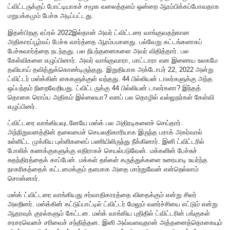
ட்விட்டருக்குப் போட்டியாகச் சமூக வலைத்தளம் ஒன்றை ஆரம்பிக்கப்போவதாக
மறுபக்கமும் பேச்சு அடிப்பட்டது.
இதன்பிறகு ஏப்ரல் 2022இல்தான் அவர் ட்விட்டரை வாங்குவதற்கான
அதிகாரப்பூர்வப் பேச்சு வார்த்தை ஆரம்பமானது. பல்வேறு கட்டங்களாகப்
பேச்சுவார்த்தை நடந்தது. பல நிபந்தனைகளை அவர் விதித்தார். பல
கேள்விகளை எழுப்பினார். அவர் வாங்குவாரா, மாட்டாரா என இணைய உலகமே
தவியாய் தவித்துக்கொண்டிருந்தது. இறுதியாக அக்டோபர் 22, 2022 அன்று
ட்விட்டர் மஸ்க்கின் கைகளுக்குள் வந்தது. 44 பில்லியன் டாலர்களுக்கு அந்த
ஒப்பந்தம் நிறைவேறியது. ட்விட்டருக்கு 44 பில்லியன் டாலர்களா? இந்தத்
தொகை ரொம்ப அதிகம் இல்லையா? எனப் பல தொழில் வல்லுநர்கள் கேள்வி
எழுப்பினர்.
ட்விட்டரை வாங்கியவுடனேயே மஸ்க் பல அதிரடிகளைச் செய்தார்.
அந்நிறுவனத்தின் தலைமைச் செயலதிகாரியாக இருந்த பராக் அகர்வால்
உள்ளிட்ட முக்கிய புள்ளிகளைப் பணியிலிருந்து நீக்கினார். இனி ட்விட்டரில்
போலிக் கணக்குகளுக்கு எதிராகச் செயல்படுவேன். மக்களின் பேச்சுச்
சுதந்திரத்தைக் காப்பேன். மக்கள் தங்கள் கருத்துக்களை உரையாடி உயர்ந்த
நாகரிகத்தைக் கட்டமைக்கும் தளமாக அதை மாற்றுவேன் என்றெல்லாம்
சொன்னார்.
மஸ்க் ட்விட்டரை வாங்கியது சர்வாதிகாரத்தை விதைக்கும் என்று சிலர்
அலறினர். மஸ்க்கின் கட்டுப்பாட்டில் ட்விட்டர் மேலும் வளர்ச்சியை எட்டும் என்று
ஆதரவுக் குரல்களும் கேட்டன. மஸ்க் வாங்கிய புதிதில் ட்விட்டரின் பங்குகள்
சரசரவெனச் சரிவைச் சந்தித்தன. இனி அவ்வளவுதான் அத்தனைத்தொகையும்