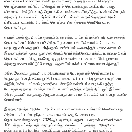
வீண் என விமர்சகர்கள் எள்ளி நகையாடினர். பிறகு நிலைமை கொஞ்சம்
கொஞ்சமாகக் கட்டுப்பாட்டுக்குள் வரத் தொடங்கியது. ட்விட்டரின் பங்கு
விலைகள் மீண்டும் உயரத் தொடங்கின. மஸ்க்கை விமர்சித்தவர்கள் எல்லோரும்
அவரவர் வேலையைப் பார்க்கப் போய்விட்டார்கள். அதன்பிறகுதான் அவர்
ட்விட்டரை வாங்கிய நோக்கம் கொஞ்சம் கொஞ்சமாக வெளியே வரத்
தொடங்கியது.
எலான் மஸ்க் ஜிப்2 நாட்களுக்குப் பிறகு எக்ஸ் டாட்காம் என்கிற நிறுவனத்தைத்
தொடங்கினார் இல்லையா? அந்த நிறுவனம்தான் பின்னாளில் பேபாலாக
மாறியது என்பதை நாம் பார்த்தோம். வங்கியின் அனைத்துச் சேவைகளையும்
இணையத்தின் மூலம் முன்னெடுக்கும் நோக்கத்திலேயே எக்ஸ்டாட்காமை அவர்
தொடங்கினார். பிறகு பல்வேறு சூழ்நிலைகளின் காரணமாக அந்நிறுவனம்
அவரது கையைவிட்டுப்போனது. அதன்பின் எக்ஸ் டாட்காம் என்ன ஆனது?
அந்த இணைய முகவரி பல ஆண்டுகளாக பேபாலுக்குச் சொந்தமாகவே
இருந்தது. பின் திடீரென்று 2017இல் மஸ்க் ட்விட்டர் பதிவு ஒன்றை எழுதினார்.
அதில், ‘எக்ஸ் டாட்காம் முகவரியை மீண்டும் என்னிடமே வழங்கியதற்கு
பேபாலுக்கு நன்றி. எனக்கு எக்ஸ் டாட்காம் குறித்து எந்தத் திட்டமும் இல்லை.
அந்த முகவரி மனதுக்கு நெருக்கமானது என்பதால் சொல்கிறேன்’ என்று மட்டும்
சொன்னார்.
இதற்கு அடுத்த அறிவிப்பு அவர் ட்விட்டரை வாங்கியவுடன்தான் வெளியானது.
அதில், ட்விட்டரில் புதிதாக எக்ஸ் என்கிற ஒரு சேவையைத்
தொடங்கவுள்ளதாகவும், 2028ஆம் ஆண்டில் அதன் பயனர்கள் எண்ணிக்கை
104 பத்து லட்சத்தைத் தொடும் என்று சொல்லப்பட்டிருந்தது. அதேபோல
மஸ்க்குக்கு நிதியளித்த முதலீட்டாளர்களும் ட்விட்டரை வாங்குவதற்குப்