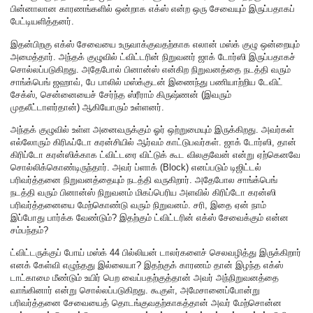
பின்னாலான காரணங்களில் ஒன்றாக எக்ஸ் என்ற ஒரு சேவையும் இருப்பதாகப்
பேட்டியளித்தனர்.
இதன்பிறகு எக்ஸ் சேவையை உருவாக்குவதற்காக எலான் மஸ்க் குழு ஒன்றையும்
அமைத்தார். அந்தக் குழுவில் ட்விட்டரின் நிறுவனர் ஜாக் டோர்ஸி இருப்பதாகச்
சொல்லப்படுகிறது. அதேபோல் பினான்ஸ் என்கிற நிறுவனத்தை நடத்தி வரும்
சாங்க்பெங் ஜஹாவ், பே பாலில் மஸ்க்குடன் இணைந்து பணியாற்றிய டேவிட்
சேக்ஸ், சென்னையைச் சேர்ந்த ஸ்ரீராம் கிருஷ்ணன் (இவரும்
முதலீட்டாளர்தான்) ஆகியோரும் உள்ளனர்.
அந்தக் குழுவில் உள்ள அனைவருக்கும் ஓர் ஒற்றுமையும் இருக்கிறது. அவர்கள்
எல்லோரும் கிரிஃப்டோ கரன்சியில் ஆர்வம் காட்டுபவர்கள். ஜாக் டோர்ஸி, தான்
கிரிப்டோ கரன்ஸிக்காக ட்விட்டரை விட்டுக் கூட விலகுவேன் என்று ஏற்கெனவே
சொல்லிக்கொண்டிருந்தார். அவர் ப்ளாக் (Block) எனப்படும் டிஜிட்டல்
பரிவர்த்தனை நிறுவனத்தையும் நடத்தி வருகிறார். அதேபோல சாங்க்பெங்
நடத்தி வரும் பினான்ஸ் நிறுவனம் மிகப்பெரிய அளவில் கிரிப்டோ கரன்ஸி
பரிவர்த்தனையை மேற்கொண்டு வரும் நிறுவனம். சரி, இதை ஏன் நாம்
இப்போது பார்க்க வேண்டும்? இதற்கும் ட்விட்டரின் எக்ஸ் சேவைக்கும் என்ன
சம்பந்தம்?
ட்விட்டருக்குப் போய் மஸ்க் 44 பில்லியன் டாலர்களைச் செலவழித்து இருக்கிறார்
எனக் கேள்வி எழுந்தது இல்லையா? இதற்குக் காரணம் தான் இழந்த எக்ஸ்
டாட்காமை மீண்டும் உயிர் பெற வைப்பதற்குத்தான் அவர் அந்நிறுவனத்தை
வாங்கினார் என்று சொல்லப்படுகிறது. கூகுள், அமேசானைப்போன்று
பரிவர்த்தனை சேவையைத் தொடங்குவதற்காகத்தான் அவர் மேற்சொன்ன