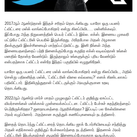
2017ஆம் ஆண்டுதான் இந்தச் சரிதம் தொடங்கியது. யாரோ ஒரு பயனர்
ட்விட்டரை மஸ்க் வாங்கப்போகிறார் என்று கிளப்பிவிட… மன்னிக்கவும்.
இப்போது அந்த நிறுவனத்தின் பெயர் ட்விட்டர் இல்ல. எக்ஸ். இணைய முகவரி
மட்டுமே ட்விட்டரின் பெயரில் இருக்கிறது. அதேபோல அதன் அழகான
நீலக்குருவி இலச்சினையும் மாற்றப்பட்டுவிட்டது. இனி நீங்கள் அந்த
இணையதளத்தைப் பற்றி நினைக்கும்போது கருநிற எக்ஸ் வடிவம்தான் உங்கள்
மனதில் தோன்ற வேண்டும். இருந்தாலும் உங்களுக்குப் புரிய வேண்டும்
என்பதற்காக ட்விட்டர் என்றே இந்தப் பகுதியில் எழுதுகிறேன்.
யாரோ ஒரு பயனர் ட்விட்டரை மஸ்க் வாங்கப்போகிறார் என்று கிளப்பிவிட, அதில்
சென்று பதிலளித்த மஸ்க், ‘ட்விட்டரின் விலை எவ்வளவு?’ எனக் கிண்டலாகப்
பதிவிட்டார். இதிலிருந்துதான் ட்விட்டருக்கும் அவருக்குமான உறவு
தொடங்கியது.
2022ஆம் ஆண்டு மார்ச் மாதம் முழுவதும் ட்விட்டர் குறித்து ஏகப்பட்ட
விமர்சனங்கள் மஸ்க்கால் முன்வைக்கப்பட்டன. ட்விட்டர் பேச்சுச் சுதந்திரத்தைப்
பெற்றிருக்கிறதா? ஜனநாயகத்தை ஆதரிக்கிறதா? இப்படிப் பல கேள்விகளை
அவர் எழுப்பினார். அதற்கான கருத்துக் கணிப்புகளையும் நடத்தினார்.
இதைத் தொடர்ந்து ட்விட்டரைத் தொடங்கிய ஜாக் டோர்சியியையும் சந்தித்து
அதன் எதிர்காலம் குறித்துப் பேச்சுவார்த்தை நடத்தினார். இதனால் அவர்
ட்விட்டரின் இயக்குநர்கள் குழுவில் இணையப்போவதாக ஒருபக்கமும்,