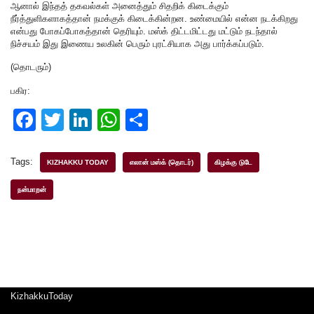
ஆனால் இந்தத் தகவல்கள் அனைத்தும் சிதறிக் கிடைக்கும்
நீர்த்துளிகளாகத்தான் நமக்குக் கிடைக்கின்றன. உண்மையில் என்ன நடக்கிறது
என்பது போகப்போகத்தான் தெரியும். மஸ்க் திட்டமிட்டது மட்டும் நடந்தால்
நிச்சயம் இது இணைய உலகின் பெரும் புரட்சியாக அது பார்க்கப்படும்.
(தொடரும்)
பகிர:
F
T
Li
W
S
a
wi
n
h
h
c
tt
k
at
ar
Tags:
KIZHAKKU TODAY
எலான் மஸ்க் (தொடர்)
கிழக்கு டுடே
e
er
e
s
e
நன்மாறன்
b
dI
A
o
n
p
o
p
k
KizhakkuToday