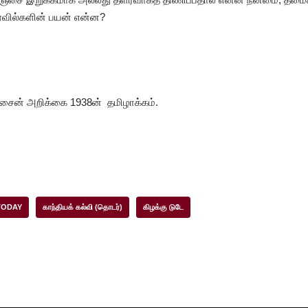
ுள்வில்களின் பயன் என்ன?
ஹுசைன் அறிக்கை 1938ன் தமிழாக்கம்.
TODAY
காந்தியக் கல்வி (தொடர்)
கிழக்கு டுடே