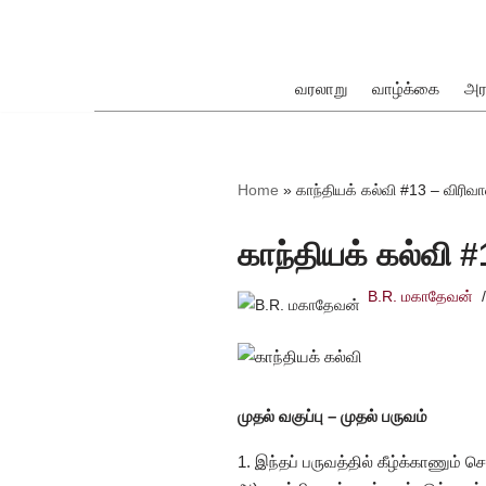
Skip
to
வரலாறு
வாழ்க்கை
அர
content
ok
Home
»
காந்தியக் கல்வி #13 – விரிவா
காந்தியக் கல்வி #
B.R. மகாதேவன்
pp
முதல் வகுப்பு – முதல் பருவம்
1. இந்தப் பருவத்தில் கீழ்க்காணும் 