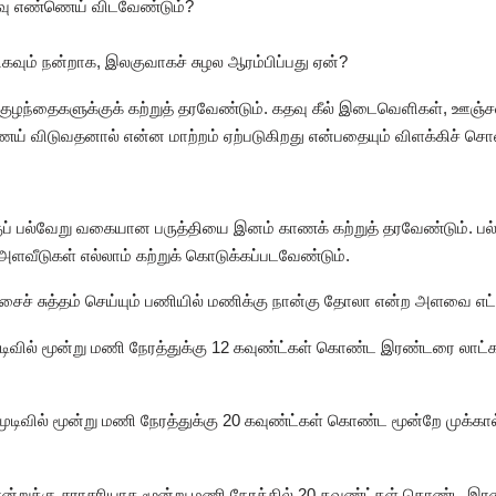
 உயவு எண்ணெய் விடவேண்டும்?
ிகவும் நன்றாக, இலகுவாகச் சுழல ஆரம்பிப்பது ஏன்?
் குழந்தைகளுக்குக் கற்றுத் தரவேண்டும். கதவு கீல் இடைவெளிகள், ஊஞ்சல்
ெய் விடுவதனால் என்ன மாற்றம் ஏற்படுகிறது என்பதையும் விளக்கிச் சொல
குப் பல்வேறு வகையான பருத்தியை இனம் காணக் கற்றுத் தரவேண்டும். பல
் அளவீடுகள் எல்லாம் கற்றுக் கொடுக்கப்படவேண்டும்.
 பஞ்சைச் சுத்தம் செய்யும் பணியில் மணிக்கு நான்கு தோலா என்ற அளவை எட
 முடிவில் மூன்று மணி நேரத்துக்கு 12 கவுண்ட்கள் கொண்ட இரண்டரை லாட்கள
 முடிவில் மூன்று மணி நேரத்துக்கு 20 கவுண்ட்கள் கொண்ட மூன்றே முக்கால்
ொன்றுக்கு சராசரியாக மூன்று மணி நேரத்தில் 20 கவுண்ட்கள் கொண்ட இரண