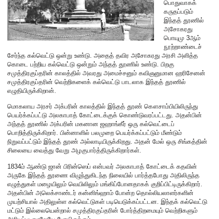
பொதுவாகக்
கருதப்படும்
இந்தத் தூணில்
அசோகரது
பொயுமு 3ஆம்
நூற்றாண்டைச்
சேர்ந்த கல்வெட்டு ஒன்று உண்டு. அதைத் தவிர அசோகரது அரசி அளித்த
கொடை பற்றிய கல்வெட்டு ஒன்றும் அந்தத் தூணில் உண்டு. பிறகு
சமுத்திரகுப்தரின் காலத்தில் அவரது அமைச்சனும் கவிஞனுமான ஹரிசேனன்
சமுத்திரகுப்தரின் வெற்றிகளைக் கல்வெட்டு பாடலாக இந்தத் தூணில்
எழுதியிருக்கிறான்.
மொகலாய அரசர் அக்பரின் காலத்தில் இந்தத் தூண் கௌசாம்பியிலிருந்து
பெயர்க்கப்பட்டு அலகாபாத் கோட்டைக்குக் கொண்டுவரப்பட்டது. அதன்பின்
அந்தத் தூணில் அக்பரின் மகனான ஜஹாங்கீர் ஒரு கல்வெட்டைப்
பொறித்திருக்கிறார். பின்னாளில் பலமுறை பெயர்க்கப்பட்டும் மீண்டும்
நிறுவப்பட்டும் இந்தத் தூண் அல்லாடியிருக்கிறது. அதன் மேல் ஒரு சிங்கத்தின்
சிலையை வைத்து வேறு அழகுபார்த்திருக்கிறார்கள்.
1834ம் ஆண்டு ஜான் பிரின்ஸெப் என்பவர் அலகாபாத் கோட்டைக் கதவின்
அருகே இந்தத் தூணை விழுந்துகிடந்த நிலையில் பார்த்தபோது அதிலிருந்த
எழுத்துகள் மழையிலும் வெயிலிலும் மங்கிப்போனதாகக் குறிப்பிட்டிருக்கிறார்.
அதன்பின் அலெக்சாண்டர் கன்னிங்ஹாம் போன்ற தொல்லியலாளர்களின்
முயற்சியால் அதிலுள்ள கல்வெட்டுகள் படியெடுக்கப்பட்டன. இந்தக் கல்வெட்டு
மட்டும் இல்லையென்றால் சமுத்திரகுப்தரின் போர்த்திறமையும் வெற்றிகளும்