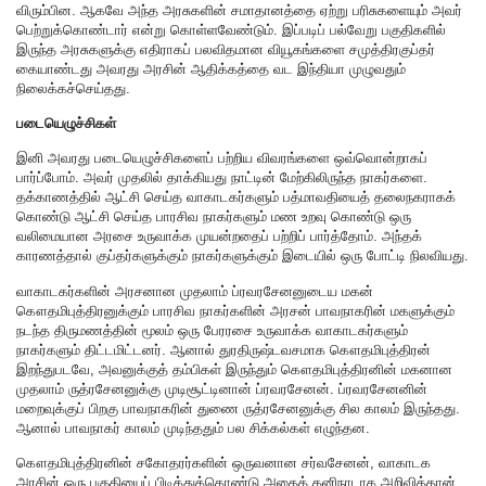
விரும்பின. ஆகவே அந்த அரசுகளின் சமாதானத்தை ஏற்று பரிசுகளையும் அவர்
பெற்றுக்கொண்டார் என்று கொள்ளவேண்டும். இப்படிப் பல்வேறு பகுதிகளில்
இருந்த அரசுகளுக்கு எதிராகப் பலவிதமான வியூகங்களை சமுத்திரகுப்தர்
கையாண்டது அவரது அரசின் ஆதிக்கத்தை வட இந்தியா முழுவதும்
நிலைக்கச்செய்தது.
படையெழுச்சிகள்
இனி அவரது படையெழுச்சிகளைப் பற்றிய விவரங்களை ஒவ்வொன்றாகப்
பார்ப்போம். அவர் முதலில் தாக்கியது நாட்டின் மேற்கிலிருந்த நாகர்களை.
தக்காணத்தில் ஆட்சி செய்த வாகாடகர்களும் பத்மாவதியைத் தலைநகராகக்
கொண்டு ஆட்சி செய்த பாரசிவ நாகர்களும் மண உறவு கொண்டு ஒரு
வலிமையான அரசை உருவாக்க முயன்றதைப் பற்றிப் பார்த்தோம். அந்தக்
காரணத்தால் குப்தர்களுக்கும் நாகர்களுக்கும் இடையில் ஒரு போட்டி நிலவியது.
வாகாடகர்களின் அரசனான முதலாம் ப்ரவரசேனனுடைய மகன்
கௌதமிபுத்திரனுக்கும் பாரசிவ நாகர்களின் அரசன் பாவநாகரின் மகளுக்கும்
நடந்த திருமணத்தின் மூலம் ஒரு பேரரசை உருவாக்க வாகாடகர்களும்
நாகர்களும் திட்டமிட்டனர். ஆனால் துரதிருஷ்டவசமாக கௌதமிபுத்திரன்
இறந்துபடவே, அவனுக்குத் தம்பிகள் இருந்தும் கௌதமிபுத்திரனின் மகனான
முதலாம் ருத்ரசேனனுக்கு முடிசூட்டினான் ப்ரவரசேனன். ப்ரவரசேனனின்
மறைவுக்குப் பிறகு பாவநாகரின் துணை ருத்ரசேனனுக்கு சில காலம் இருந்தது.
ஆனால் பாவநாகர் காலம் முடிந்ததும் பல சிக்கல்கள் எழுந்தன.
கௌதமிபுத்திரனின் சகோதரர்களின் ஒருவனான சர்வசேனன், வாகாடக
அரசின் ஒரு பகுதியைப் பிடித்துக்கொண்டு அதைத் தனிநாடாக அறிவித்தான்.