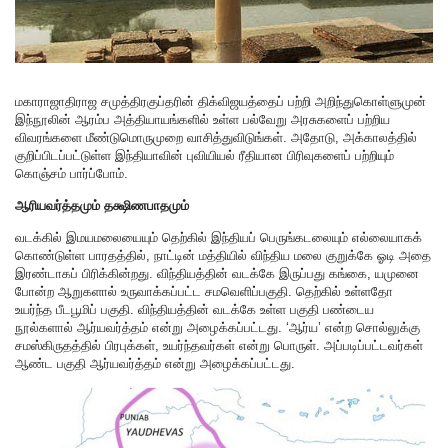
மகாராஜாதிராஜ சமுத்திரகுப்தரின் திக்விஜயத்தைப் பற்றி அறிந்துகொள்ளுமுன்
இந்நூலின் ஆரம்ப அத்தியாயங்களில் உள்ள பல்வேறு அரசுகளைப் பற்றிய
விவரங்களை மீண்டுமொருமுறை வாசித்துவிடுங்கள். அதோடு, அக்காலத்தில்
குறிப்பிடப்பட்டுள்ள இந்தியாவின் புவியியல் ரீதியான பிரிவுகளைப் பற்றியும்
கொஞ்சம் பார்ப்போம்.
ஆரியவர்த்தமும் தக்ஷிணபாதமும்
வடக்கில் இமயமலையையும் தெற்கில் இந்தியப் பெருங்கடலையும் எல்லையாகக்
கொண்டுள்ள பாரதத்தில், நாட்டின் மத்தியில் விந்திய மலை குறுக்கே ஓடி அதை
இரண்டாகப் பிரிக்கின்றது. விந்தியத்தின் வடக்கே இருப்பது கங்கை, யமுனை
போன்ற ஆறுகளால் உருவாக்கப்பட்ட சமவெளிப்பகுதி. தெற்கில் உள்ளதோ
உயர்ந்த பீடபூமிப் பகுதி. விந்தியத்தின் வடக்கே உள்ள பகுதி பண்டைய
நூல்களால் ஆர்யவர்த்தம் என்று அழைக்கப்பட்டது. ‘ஆர்ய’ என்ற சொல்லுக்கு
சமஸ்கிருதத்தில் பிரபுக்கள், உயர்ந்தவர்கள் என்று பொருள். அப்படிப்பட்டவர்கள்
ஆண்ட பகுதி ஆர்யவர்த்தம் என்று அழைக்கப்பட்டது.