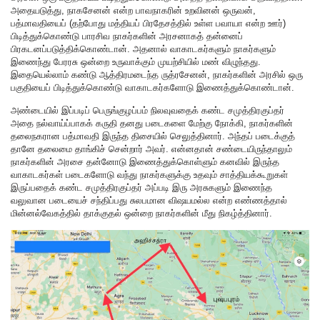
அதையடுத்து, நாகசேனன் என்ற பாவநாகரின் உறவினன் ஒருவன்,
பத்மாவதியைப் (தற்போது மத்தியப் பிரதேசத்தில் உள்ள பவாயா என்ற ஊர்)
பிடித்துக்கொண்டு பாரசிவ நாகர்களின் அரசனாகத் தன்னைப்
பிரகடனப்படுத்திக்கொண்டான். அதனால் வாகாடகர்களும் நாகர்களும்
இணைந்து பேரரசு ஒன்றை உருவாக்கும் முயற்சியில் மண் விழுந்தது.
இதையெல்லாம் கண்டு ஆத்திரமடைந்த ருத்ரசேனன், நாகர்களின் அரசில் ஒரு
பகுதியைப் பிடித்துக்கொண்டு வாகாடகர்களோடு இணைத்துக்கொண்டான்.
அண்டையில் இப்படிப் பெருங்குழப்பம் நிலவுவதைக் கண்ட சமுத்திரகுப்தர்
அதை நல்வாய்ப்பாகக் கருதி தனது படைகளை மேற்கு நோக்கி, நாகர்களின்
தலைநகரான பத்மாவதி இருந்த திசையில் செலுத்தினார். அந்தப் படைக்குத்
தானே தலைமை தாங்கிச் சென்றார் அவர். என்னதான் சண்டையிருந்தாலும்
நாகர்களின் அரசை தன்னோடு இணைத்துக்கொள்ளும் கனவில் இருந்த
வாகாடகர்கள் படைகளோடு வந்து நாகர்களுக்கு உதவும் சாத்தியக்கூறுகள்
இருப்பதைக் கண்ட சமுத்திரகுப்தர் அப்படி இரு அரசுகளும் இணைந்த
வலுவான படையைச் சந்திப்பது சுலபமான விஷயமல்ல என்ற எண்ணத்தால்
மின்னல்வேகத்தில் தாக்குதல் ஒன்றை நாகர்களின் மீது நிகழ்த்தினார்.