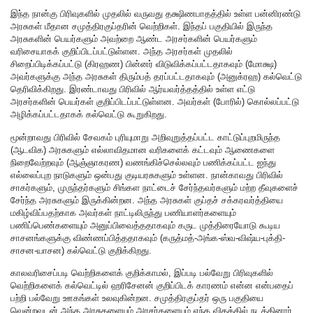
இந்த நான்கு பிரிவுகளில் முதலில் வருவது தக்ஷிணபாதத்தில் உள்ள பன்னிரண்டு
அரசுகள் மீதான சமுத்திரகுப்தரின் வெற்றிகள். இந்தப் பகுதியில் இருந்த
அரசுகளின் பெயர்களும் அவற்றை ஆண்ட அரசர்களின் பெயர்களும்
வரிசையாகக் குறிப்பிடப்பட்டுள்ளன. அந்த அரசர்கள் முதலில்
சிறைப்பிடிக்கப்பட்டு (கிரஹண) பின்னர் விடுவிக்கப்பட்டதாகவும் (மோக்ஷ)
அவர்களுக்கு அந்த அரசுகள் திரும்பத் தரப்பட்டதாகவும் (அனுக்ரஹ) கல்வெட்டு
தெரிவிக்கிறது. இரண்டாவது பிரிவில் ஆர்யவர்த்தத்தில் உள்ள எட்டு
அரசர்களின் பெயர்கள் குறிப்பிடப்பட்டுள்ளன. அவர்கள் (போரில்) கொல்லப்பட்டு
அழிக்கப்பட்டதாகக் கல்வெட்டு கூறுகிறது.
மூன்றாவது பிரிவில் சேவகம் புரியுமாறு அறிவுறுத்தப்பட்ட காட்டுப்புறமிருந்த
(ஆடவிக) அரசுகளும் எல்லாவிதமான வரிகளைக் கட்டவும் ஆணைகளை
நிறைவேற்றவும் (ஆஞ்ஞாகரண) வணங்கிச்செல்லவும் பணிக்கப்பட்ட ஐந்து
எல்லைப்புற நாடுகளும் ஒன்பது குடியரசுகளும் உள்ளன. நான்காவது பிரிவில்
சாகர்களும், முருந்தர்களும் சிங்கள நாட்டைச் சேர்ந்தவர்களும் மற்ற தீவுகளைச்
சேர்ந்த அரசுகளும் இருக்கின்றன. அந்த அரசுகள் குப்தச் சக்கரவர்த்தியை
மகிழ்விப்பதற்காக அவர்கள் நாட்டிலிருந்து பணியாளர்களையும்
பணிப்பெண்களையும் அனுப்பிவைத்ததாகவும் கருட முத்திரையோடு கூடிய
சாசனங்களுக்கு விண்ணப்பித்ததாகவும் (கருத்மத்-அங்க-ஸ்வ-விஷ்ய-புக்தி-
சாசன-யாசன) கல்வெட்டு குறிக்கிறது.
காலவரிசைப்படி வெற்றிகளைக் குறிக்காமல், இப்படி பல்வேறு பிரிவுகளில்
வெற்றிகளைக் கல்வெட்டில் ஹரிசேனன் குறிப்பிடக் காரணம் என்ன என்பதைப்
பற்றி பல்வேறு ஊகங்கள் உலவுகின்றன. சமுத்திரகுப்தர் ஒரு பகுதியை
வென்றவுடன் அந்த அரசுகளையும் அரசர்களையும் எந்த விதத்தில் நடத்தினார்