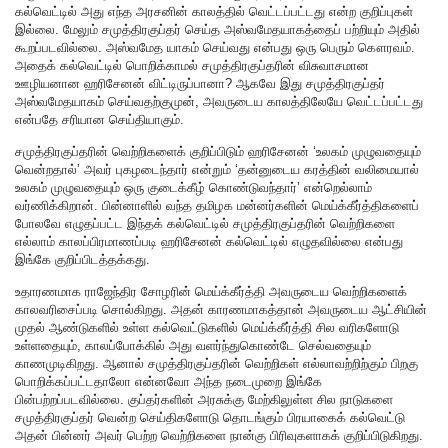
கல்வெட்டில் அது எந்த அரசனின் காலத்தில் வெட்டப்பட்டது என்ற குறிப்புகள்
இல்லை. மேலும் சமுத்திரகுப்தர் செய்த அஸ்வமேதயாகத்தைப் பற்றியும் அதில்
கூறப்படவில்லை. அஸ்வமேத யாகம் செய்வது என்பது ஒரு பெரும் கௌரவம்.
அதைக் கல்வெட்டில் பொறிக்காமல் சமுத்திரகுப்தரின் விசுவாசமான
ஊழியனான ஹரிசேனன் விட்டிருப்பானா? ஆகவே இது சமுத்திரகுப்தர்
அஸ்வமேதயாகம் செய்வதற்குமுன், அவருடைய காலத்திலேயே வெட்டப்பட்டது
என்பதே சரியான செய்தியாகும்.
சமுத்திரகுப்தரின் வெற்றிகளைக் குறிப்பிடும் ஹரிசேனன் ‘உலகம் முழுவதையும்
வென்றதால்’ அவர் புகழடைந்தார் என்றும் ‘தன்னுடைய கரத்தின் வலிமையால்
உலகம் முழுவதையும் ஒரு குடைக்கீழ் கொண்டுவந்தார்’ என்றெல்லாம்
வர்ணிக்கிறான். பின்னாளில் வந்த தமிழக மன்னர்களின் மெய்க்கீர்த்திகளைப்
போலவே எழுதப்பட்ட இந்தக் கல்வெட்டில் சமுத்திரகுப்தரின் வெற்றிகளை
எல்லாம் காலப்பிரமாணப்படி ஹரிசேனன் கல்வெட்டில் எழுதவில்லை என்பது
இங்கே குறிப்பிடத்தக்கது.
உதாரணமாக ராஜேந்திர சோழரின் மெய்க்கீர்த்தி அவருடைய வெற்றிகளைக்
காலவரிசைப்படி சொல்கிறது. அதன் காரணமாகத்தான் அவருடைய ஆட்சியின்
முதல் ஆண்டுகளில் உள்ள கல்வெட்டுகளில் மெய்க்கீர்த்தி சில வரிகளோடு
உள்ளதையும், காலப்போக்கில் அது வளர்ந்துகொண்டே செல்வதையும்
காணமுடிகிறது. ஆனால் சமுத்திரகுப்தரின் வெற்றிகள் எல்லாவற்றிற்கும் பிறகு
பொறிக்கப்பட்டதாலோ என்னவோ அந்த நடைமுறை இங்கே
பின்பற்றப்படவில்லை. குப்தர்களின் அரசுக்கு மேற்கிலுள்ள சில நாடுகளை
சமுத்திரகுப்தர் வென்ற செய்திகளோடு தொடங்கும் பிரயாகைக் கல்வெட்டு
அதன் பின்னர் அவர் பெற்ற வெற்றிகளை நான்கு பிரிவுகளாகக் குறிப்பிடுகிறது.