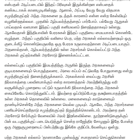
என்பதன் அடிப்படையில் இந்தப் பிரிவுகள் இருக்கின்றன என்பதைக்
கண்கூடாகக் காணமுடிகின்றது. ஆனால், அப்படி வேறு வேறு விதமாக
சமுத்திரகுப்தர் அந்த அரசுகளை நடத்தக் காரணம் என்ன என்ற கேள்வியும்
எழுகின்றதல்லவா. முதலில் ஆர்யவர்த்தத்தைப் பார்போம். பல்வேறு ஆறுகள்
பாய்வதால் வளமான இந்தப் பகுதி கனிமவளம் நிறைந்ததாகவும் உள்ளது.
ஆகவேதான் இந்தியாவின் பேரரசுகள் இந்தப் பகுதியை மையமாகக் கொண்டே
எழுந்தன. அந்தப் பகுதியில் வலிமை பெற, மற்ற அரசுகள் எல்லாவற்றையும் ஒரு
குடைக்கீழ் கொண்டுவருவதே ஒரு பேரரசு உருவாவதற்கான அடிப்படையாகும்.
அதனால்தான், ஆர்யவர்த்தத்தில் உள்ள அரசர்கள் கொல்லப்பட்டு அந்த
அரசுகள் குப்தர்களின் அரசோடு இணைக்கப்பட்டன.
எல்லைப்புறப் பகுதியில் இமயத்திற்கு அருகில் இருந்த அரசுகளையும்
குடியரசுகளையும் பொருத்தவரை, அவை கப்பம் கட்டுவதே போதுமானது என்று
சமுத்திரகுப்தர் நினைத்திருக்கலாம். அகலக்கால் வைப்பது அரசின்
நிர்வாகத்தை பலவீனமாக்கும் என்ற காரணத்தால் அவற்றிலிருந்து வரி
வசூலிக்கும் முறையை மட்டும் உருவாக்கி நிர்வாகத்தை அந்த அரசுகள்
கையிலேயே கொடுத்துவிட்டார். இவற்றை ஒப்பிடும்போது தக்ஷிணபாதத்தில்
உள்ள அரசுகள் தொலைவில் உள்ளவை. மலைகளையும் காடுகளையும்
தாண்டிச்சென்றே அந்த அரசுகளை வெல்ல முடியும். ஆகவே, அந்த அரசர்களை
பணியச்செய்ததோடு சமுத்திரகுப்தர் நிறுத்திக்கொண்டார். அவற்றை தன்
அரசோடு சேர்க்கும் வேலையில் அவர் இறங்கவில்லை. நூற்றாண்டுகளுக்குப்
பின் வடபகுதிக்குப் படையெடுத்துச் சென்ற ராஜேந்திர சோழனும் இதே போன்ற
ஒரு அணுகுமுறையைப் பின்பற்றியது இங்கே குறிப்பிடவேண்டிய ஒன்று.
மற்ற அரசுகள் எல்லாம் ‘தானாகவே முன்வந்து’ சமாதானம் செய்துகொள்ள