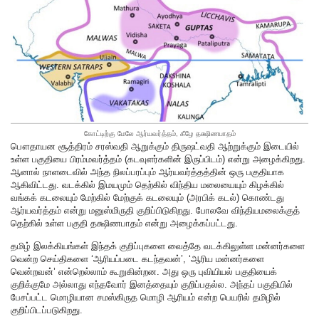
கோட்டிற்கு மேலே ஆர்யவர்த்தம், கீழே தக்ஷிணபாதம்
பௌதாயன சூத்திரம் சரஸ்வதி ஆறுக்கும் திருஷட்வதி ஆற்றுக்கும் இடையில்
உள்ள பகுதியை பிரம்மவர்த்தம் (கடவுளர்களின் இருப்பிடம்) என்று அழைக்கிறது.
ஆனால் நாளடைவில் அந்த நிலப்பரப்பும் ஆர்யவர்த்தத்தின் ஒரு பகுதியாக
ஆகிவிட்டது. வடக்கில் இமயமும் தெற்கில் விந்திய மலையையும் கிழக்கில்
வங்கக் கடலையும் மேற்கில் மேற்குக் கடலையும் (அரபிக் கடல்) கொண்டது
ஆர்யவர்த்தம் என்று மனுஸ்மிருதி குறிப்பிடுகிறது. போலவே விந்தியமலைக்குத்
தெற்கில் உள்ள பகுதி தக்ஷிணபாதம் என்று அழைக்கப்பட்டது.
தமிழ் இலக்கியங்கள் இந்தக் குறிப்புகளை வைத்தே வடக்கிலுள்ள மன்னர்களை
வென்ற செய்திகளை ‘ஆரியப்படை கடந்தவன்’, ‘ஆரிய மன்னர்களை
வென்றவன்’ என்றெல்லாம் கூறுகின்றன. அது ஒரு புவியியல் பகுதியைக்
குறிக்குமே அல்லாது எந்தவோர் இனத்தையும் குறிப்பதல்ல. அந்தப் பகுதியில்
பேசப்பட்ட மொழியான சமஸ்கிருத மொழி ஆரியம் என்ற பெயரில் தமிழில்
குறிப்பிடப்படுகிறது.