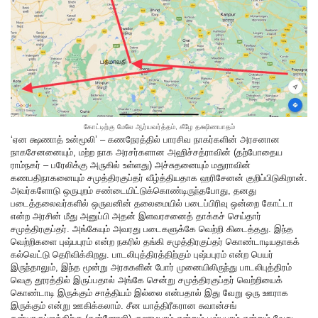
கோட்டிற்கு மேலே ஆர்யவர்த்தம், கீழே தக்ஷிணபாதம்
‘ஏன க்ஷணாத் உன்மூலி’ – கணநேரத்தில் பாரசிவ நாகர்களின் அரசனான
நாகசேனனையும், மற்ற நாக அரசர்களான அஹிச்சத்ராவின் (தற்போதைய
ராம்நகர் – பரேலிக்கு அருகில் உள்ளது) அச்சுதனையும் மதுராவின்
கணபதிநாகனையும் சமுத்திரகுப்தர் வீழ்த்தியதாக ஹரிசேனன் குறிப்பிடுகிறான்.
அவர்களோடு ஒருபுறம் சண்டையிட்டுக்கொண்டிருந்தபோது, தனது
படைத்தலைவர்களில் ஒருவனின் தலைமையில் படைப்பிரிவு ஒன்றை கோட்டா
என்ற அரசின் மீது அனுப்பி அதன் இளவரசனைத் தாக்கச் செய்தார்
சமுத்திரகுப்தர். அங்கேயும் அவரது படைகளுக்கே வெற்றி கிடைத்தது. இந்த
வெற்றிகளை புஷ்பபுரம் என்ற நகரில் தங்கி சமுத்திரகுப்தர் கொண்டாடியதாகக்
கல்வெட்டு தெரிவிக்கிறது. பாடலிபுத்திரத்திற்கும் புஷ்பபுரம் என்ற பெயர்
இருந்தாலும், இந்த மூன்று அரசுகளின் போர் முனையிலிருந்து பாடலிபுத்திரம்
வெகு தூரத்தில் இருப்பதால் அங்கே சென்று சமுத்திரகுப்தர் வெற்றியைக்
கொண்டாடி இருக்கும் சாத்தியம் இல்லை என்பதால் இது வேறு ஒரு ஊராக
இருக்கும் என்று ஊகிக்கலாம். சீன யாத்திரீகரான சுவான்சங்