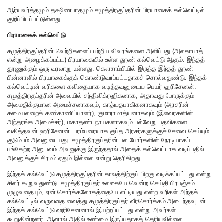
ஆர்யவர்த்தமும் தக்ஷிணபாதமும் சமுத்திரகுப்தரின் பிரயாகைக் கல்வெட்டில்
குறிப்பிடப்பட்டுள்ளது.
பிரயாகைக் கல்வெட்டு
சமுத்திரகுப்தரின் வெற்றிகளைப் பற்றிய விவரங்களை அளிப்பது (அலகாபாத்
என்று அழைக்கப்பட்ட) பிரயாகையில் உள்ள தூண் கல்வெட்டு ஆகும். இந்தத்
தூணுக்கும் ஒரு வரலாறு உள்ளது. கௌசாம்பியில் இருந்த இந்தத் தூண்
பின்னாளில் பிரயாகைக்குக் கொண்டுவரப்பட்டதாகச் சொல்வதுண்டு. இந்தக்
கல்வெட்டின் வரிகளை கவிதையாக வடித்தவனுடைய பெயர் ஹரிசேனன்.
சமுத்திரகுப்தரின் அவையில் சந்திவிக்ரஹிகனாக, அதாவது போருக்கும்
அமைதிக்குமான அமைச்சனாகவும், காத்யதபாகிகனாகவும் (அரசரின்
சமையலறைக் கண்காணிப்பாளர்), குமாராமாத்யனாகவும் (இளவரசனின்
அந்தரங்க அமைச்சர்), மகாதண்டநாயகனாகவும் பல்வேறு பதவிகளை
வகித்தவன் ஹரிசேனன். பரம்பரையாக குப்த அரசர்களுக்குச் சேவை செய்யும்
குடும்பம் அவனுடையது. சமுத்திரகுப்தரின் பல போர்களின் நேரடியாகப்
பங்கேற்ற அனுபவம் அவனுக்கு இருந்ததால் அதைக் கல்வெட்டாக வடிப்பதில்
அவனுக்குச் சிரமம் ஏதும் இல்லை என்று தெரிகிறது.
இந்தக் கல்வெட்டு சமுத்திரகுப்தரின் காலத்திற்குப் பிறகு வடிக்கப்பட்டது என்று
சிலர் கூறுவதுண்டு. சமுத்திரகுப்தர் உலகையே வென்ற செய்தி பிரபஞ்சம்
முழுவதையும், ஏன் சொர்க்கலோகத்தையே எட்டியது என்ற வரிகள் அந்தக்
கல்வெட்டில் வருவதை வைத்து சமுத்திரகுப்தர் வீரசொர்க்கம் அடைந்தவுடன்
இந்தக் கல்வெட்டு ஹரிசேனனால் இயற்றப்பட்டது என்று அவர்கள்
கூறுகின்றனர். ஆனால் அதில் உண்மை இருப்பதாகத் தெரியவில்லை.