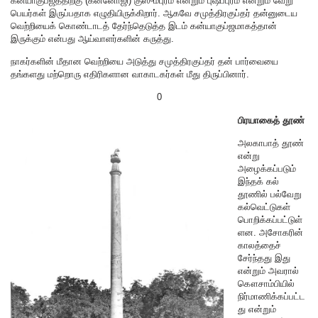
கன்யாகுப்ஜத்திற்கு (கன்னோஜி) குஸுமபுரம் என்றும் புஷ்பபுரம் என்றும் வேறு
பெயர்கள் இருப்பதாக எழுதியிருக்கிறார். ஆகவே சமுத்திரகுப்தர் தன்னுடைய
வெற்றியைக் கொண்டாடத் தேர்ந்தெடுத்த இடம் கன்யாகுப்ஜமாகத்தான்
இருக்கும் என்பது ஆய்வாளர்களின் கருத்து.
நாகர்களின் மீதான வெற்றியை அடுத்து சமுத்திரகுப்தர் தன் பார்வையை
தங்களது மற்றொரு எதிரிகளான வாகாடகர்கள் மீது திருப்பினார்.
0
பிரயாகைத் தூண்
அலகாபாத் தூண்
என்று
அழைக்கப்படும்
இந்தக் கல்
தூணில் பல்வேறு
கல்வெட்டுகள்
பொறிக்கப்பட்டுள்
ளன. அசோகரின்
காலத்தைச்
சேர்ந்தது இது
என்றும் அவரால்
கௌசாம்பியில்
நிர்மாணிக்கப்பட்ட
து என்றும்