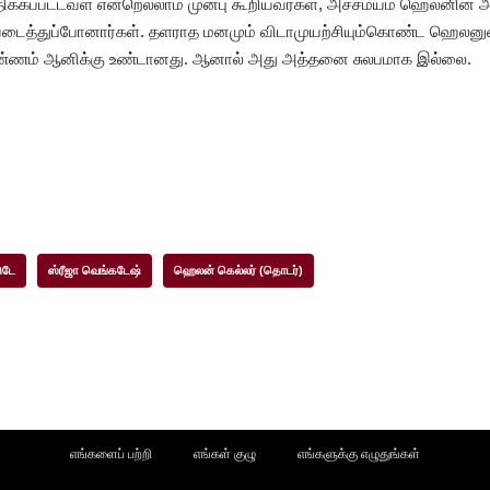
ிக்கப்பட்டவள் என்றெல்லாம் முன்பு கூறியவர்கள், அச்சமயம் ஹெலனி
 வாயடைத்துப்போனார்கள். தளராத மனமும் விடாமுயற்சியும்கொண்ட ஹெலன
 எண்ணம் ஆனிக்கு உண்டானது. ஆனால் அது அத்தனை சுலபமாக இல்லை.
ுடே
ஸ்ரீஜா வெங்கடேஷ்
ஹெலன் கெல்லர் (தொடர்)
எங்களைப் பற்றி
எங்கள் குழு
எங்களுக்கு எழுதுங்கள்