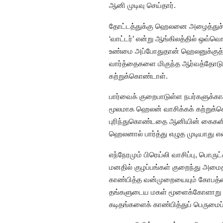
ஆனி முடிவு செய்தார்.
தோட்டத்துக்கு ஹெலனை அழைத்துச்செ
‘வாட்டர்’ என்று ஆங்கிலத்தில் ஒவ்வ
உண்மை அப்போதுதான் ஹெலனுக்குத் த
வார்த்தைகளை மிகுந்த ஆர்வத்தோடு ஹ
கற்றுக்கொண்டாள்.
பார்வைக் குறைபாடுள்ள நபர்களுக்கா
மூலமாக ஹெலன் வாசிக்கக் கற்றுக்கொ
புரிந்துகொண்டதை ஆனியின் கைகளில் 
ஹெலனால் பார்த்து எழுத முடியாது 
எந்நேரமும் பிரெய்லி வாசிப்பு, ப
மனதில் குழப்பங்கள் குறைந்து அமைத
காண்பித்த வன்முறையையும் கோபத்த
தங்களுடைய மகள் மூளைக்கோளாறு உள்
கடிதங்களைக் காண்பித்துப் பெருமைப