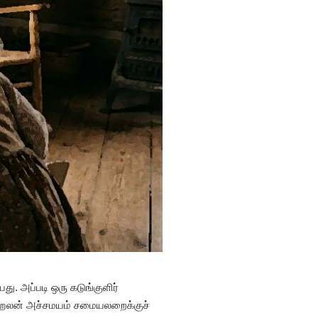
. அப்படி ஒரு கடுங்குளிர்
ு ஹெலன் அச்சமயம் சமையலறைக்குச்