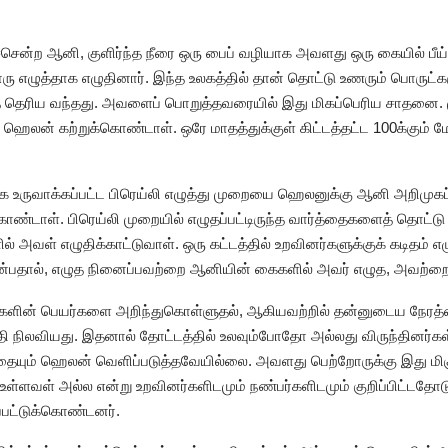
ன்ற ஆனி, குளிர்ந்த நீரை ஒரு பைப் வழியாக அவளது ஒரு கையில் பீய்ச்
ொரு எழுத்தாக எழுதினார். இந்த உலகத்தில் தான் தொட்டு உணரும் பொருட்கள
ெரிய வந்தது. அவளைப் பொறுத்தவரையில் இது மிகப்பெரிய சாதனை. முதல
ெலன் கற்றுக்கொண்டாள். ஒரே மாதத்துக்குள் கிட்டத்தட்ட 100க்கும் ம
க உருவாக்கப்பட்ட பிரெய்லி எழுத்து முறையை ஹெலனுக்கு ஆனி அறிமுகப்
ண்டாள். பிரெய்லி முறையில் எழுதப்பட்டிருந்த வார்த்தைகளைத் தொட்ட
அவள் எழுதிக்காட்டுவாள். ஒரு கட்டத்தில் உறவினர்களுக்குக் கடிதம் எ
என்பதால், எழுத நினைப்பவற்றை ஆனியின் கைகளில் அவர் எழுத, அவற்றைக
ொருட்களின் பெயர்களை அறிந்துகொள்ளுதல், ஆகியவற்றில் தன்னுடைய நே
ி நிலவியது. இதனால் தோட்டத்தில் உலவும்போதோ அல்லது விருந்தினர்கள் 
ையும் ஹெலன் வெளிப்படுத்தவேயில்லை. அவளது பெற்றோருக்கு இது மிகு
ளவள் அல்ல என்று உறவினர்களிடமும் நண்பர்களிடமும் குறிப்பிட்டதோட
்பட்டுக்கொண்டனர்.