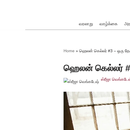
Skip
to
வரலாறு
வாழ்க்கை
அர
content
ok
Home
»
ஹெலன் கெல்லர் #3 – ஒரு த
ஹெலன் கெல்லர் #
ஸ்ரீஜா வெங்கடேஷ
pp