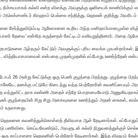
நிச்சயமாகக் கல்வி என்ற விளக்கு அவளுக்கு ஒளியைக் காண்பிக்கும் என்
ம் அலெக்சாண்டர் கிரஹாம் பெல்லை சந்தித்து, ஹெலன் குறித்து அவரிடம் 
ெலனை சேர்த்துவிடும்படி ஆலோசனை கூறிய அந்த மனிதாபிமானமுள்ள விஞ்
்பாளர் தேவை’ என்கிற கருத்தைக் கேட்டிடம் வலியுறுத்தினார். அதை ஆமோதித
றைபாடுகளை ஆர்தரும் கேட்டும் அவளுக்குப் புரிய வைக்க முயன்றார்கள். 
ிட வித்தியாசமானவள் என்பதை முதன்முதலில் எப்போது உணர்ந்தேன் என்ப
பர் 26 அன்று கேட்டுக்கு ஒரு பெண் குழந்தை பிறந்தது. குழந்தை பிறந
னாலேயே, தனக்கு மட்டுமே கிடைத்து வந்த பெற்றோரின் கவனிப்பையும் அ
ை வந்துவிட்டதாக எண்ணி அதைச் சற்றே பொறாமையோடு அணுகியதாகச் 
பிஞ்சுக் குழந்தையின் சிறு சிறு அசைவுகளை உணர்ந்தும் அதன் கைகள், கால
சம் உருவானது.
தால் ஹெலனை கவனித்துக்கொள்ளத் தீவிரமாக ஆள் தேடினார்கள். எப்போ
 பணிவிடை செய்யவேண்டும், அவளுடன் கல்வி நிறுவனத்துக்குச் செல்
ு காப்பாளரை ஹெலனின் பெற்றோர் தேடினார்கள். இந்த விஷயம் கேள்விப