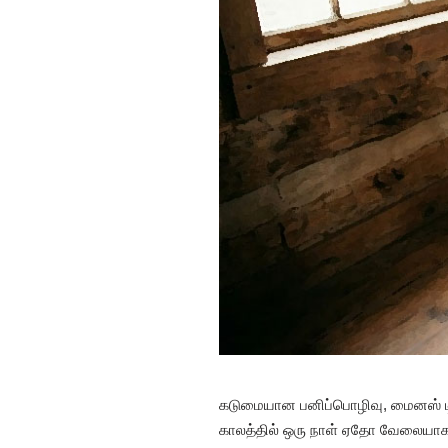
கடுமையான பனிப்பொழிவு, மைனஸ் டிகி
காலத்தில் ஒரு நாள் ஏதோ வேலையாகக