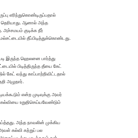
ப்பு எரிந்துகொண்டிருப்பதால்
ு தெரியாது. ஆனால் அந்த
 அச்சமயம் குடிக்க நீர்
்சட்டையில் தீப்பிடித்துக்கொண்டது.
ியபடி இருந்த ஹெலனை பார்த்து
்டையில் பிடித்திருந்த தீயை கேட்
் கேட் வந்து காப்பாற்றிவிட்டதால்
றி அழுதார்.
்கூடும் என்ற முடிவுக்கு அவர்
ன கல்வியை உறுதிசெய்யவேண்டும்
வாய்த்தது. அந்த நாவலின் முக்கிய
ள் கல்வி கற்றுப் பல
ப் படித்து முடித்ததும் தன்