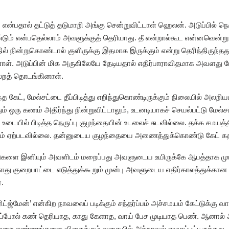
ன்பதால் தட்டுத் தடுமாறி அங்கு சென்றுவிட்டாள் ஹெலன். அடுப்பில் நெரு
்டும் என்பதெல்லாம் அவளுக்குத் தெரியாது. தீ என்றால்கூட என்னவென்ற
ில் நின்றுகொண்டால் குளிருக்கு இதமாக இருக்கும் என்று தெரிந்திருந்தது.
். அடுப்பின் மிக அருகிலேயே தேடியதால் எதிர்பாராவிதமாக அவளது மேல
லறத் தொடங்கினாள்.
த கேட், மேல்சட்டை தீப்பிடித்து எறிந்துகொண்டிருக்கும் நிலையில் அலற
ும் ஒரு கணம் அதிர்ந்து நின்றுவிட்டாலும், உடனடியாகச் செயல்பட்டு மேல்சட
யில் பிடித்த நெருப்பு குழந்தையின் உடலைச் சுடவில்லை. தக்க சமயத்தில
ஏதும் ஏற்படவில்லை. தன்னுடைய குழந்தையை அணைத்துக்கொண்டு கேட் கத
ளை இனியும் அவளிடம் மறைப்பது அவளுடைய உயிருக்கே ஆபத்தாக முடியக
ளது குறைபாட்டை எடுத்துக்கூறும் முன்பு அவளுடைய எதிர்காலத்துக்கா
்.
ரிட்ஜ்மேன்’ என்கிற நாவலைப் படிக்கும் சந்தர்ப்பம் அச்சமயம் கேட்டுக்கு 
போல் கண் தெரியாத, காது கேளாத, வாய் பேச முடியாத பெண். ஆனால் அவ
 எண்ணங்களை விதைக்கும் வகையில் அந்நாவல் எழுதப்பட்டிருந்தது. அதை