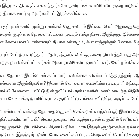
் இதர வசதிகளுக்காக வந்தார்களே தவிர, உண்மையிலேயே குறைபாடுகள் இ
ற தியாக உணர்வு அவர்களிடம் இருக்கவில்லை.
ிய ஐம்புலன்களில் மூன்று புலன்கள் ஹெலனிடம் இல்லை. மெய் அதாவது தொ
்ளதைக் குழந்தை ஹெலனால் உணர முடியும் என்ற நிலை இருந்தது. இத்தகை
ொள்ள சேவை மனப்பான்மையும் தியாக உள்ளமும், அனைத்துக்கும் மேலாக மி
ும் கேட் நிராகரித்தார். மீதமிருந்தவர்களில் ஒருவரை நியமித்தபோது அவ
பிறகு நியமிக்கப்பட்டவர்கள் அரை நாளிலேயே ஓடிவிட்டனர். கேட் நம்பிக்க
 வயதேயான இளம்பெண் காப்பாளர் பணிக்காக விண்ணப்பித்திருந்தார். ஆ
று பெண்ணாக இருக்கிறாளே? இவளால் ஹெலனை சமாளிக்க முடியுமா? அப்படி
சொல்லி வேலையை விட்டு நின்றுவிட்டால் தன் மகளின் மனம் உடைந்துவிடுமே
லைக்கு நியமிப்பதாகக் குறிப்பிட்டு தங்கள் வீட்டுக்கு வரும்படி கேட் 
ி சல்லிவன் என்கிற தேவதை ஹெலன் கெல்லரின் வாழ்வில் ஓர் இனிய தென்
தில் உதவியாளர் பயிற்சியை முறையாகப் படித்து முதல் வகுப்பில் தேற
ன்று முதலில் புரியவில்லை, ஆனால் நிச்சயமாக இந்தக் குழந்தைக்கு நல்ல 
றுதியாக இருந்தார். நீண்ட யோசனைக்குப் பிறகு ஹெலனின் தொட்டு உணரு