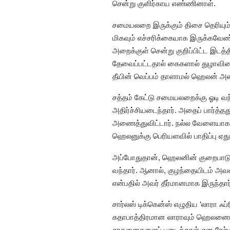
சென்று குளிர்காய எண்ணினாள்.
சமையலறை இருக்கும் திசை தெரியும் எ
மிகவும் எச்சரிக்கையாக இருக்கவேண
அறைக்குள் சென்று குறிப்பிட்ட இடத்த
தேவைப்பட்டதால் கைகளால் துழாவினாள
தீயின் வெப்பம் தாளாமல் ஹெலன் அ
சத்தம் கேட்டு சமையலறைக்கு ஓடி வந்
அதிர்ச்சியடைந்தார். அதைப் பார்த்தத
அணைத்துவிட்டார். நல்ல வேளையாக உடை
ஹெலனுக்கு பெரியளவில் பாதிப்பு 
அப்போதுதான், ஹெலனின் குறைபாடுக
வந்தார். ஆனால், குழந்தையிடம் அவ
என்பதில் அவர் தீர்மானமாக இருந்தார
சார்லஸ் டிக்கென்ஸ் எழுதிய ‘லாரா ஃப்
கதாபாத்திரமான லாராவும் ஹெலனைப்
சாதனைகளைப் படைத்தாள் என நேர்மறை