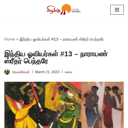
Skip
to
content
Home
»
இந்திய ஓவியர்கள் #13 – நாராயண் ஸ்ரீதர் பெந்தரே
இந்திய ஓவியர்கள் #13 – நாராயண்
ஸ்ரீதர் பெந்தரே
அரவக்கோன்
March 21, 2023
கலை