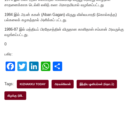
சாதனைக்காக டெல்லி லலித் கலா அகாதமியால் வழங்கப்பட்டது
1984 இல் அபன் ககன் (Aban Gagan) விருது விஸ்வபாரதி (கொல்கத்த)
பல்கலைக் கழகத்தால் அளிக்கப் பட்டது.
1986-87 இல் மத்தியப் பிரதேசத்தின் விருதான காளிதாஸ் சம்மான் அவருக்கு
வழங்கப்பட்டது.
0
பகிர:
F
T
Li
W
S
a
wi
n
h
h
c
tt
k
at
ar
Tags:
KIZHAKKU TODAY
அரவக்கோன்
இந்திய ஓவியர்கள் (தொடர்)
e
er
e
s
e
கிழக்கு டுடே
b
dI
A
o
n
p
o
p