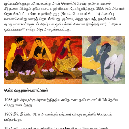
மும்பையிலிருந்து பரோடாவுக்கு அவர் கொண்டு சென்ற நவீனக் கலைச்
சிந்தனை அங்குப் புதிய கலை எழுச்சியைத் தோற்றுவித்தது. 1956 இல் அவரால்
தொடங்கப்பட்ட பரோடா ஓவியர் குழு (Broda Group of Artists) அமைப்பு
மளமளவென்று வளரத் தொடங்கியது. மும்பை, அஹமதாபாத், நகரங்களில்
தமது மாணவர்களுடன் அவர் பல ஓவியக்காட்சிகளை நிகழ்த்தினார். ‘பரோடா
ஓவியப்பாணி’ என்று அது அழைக்கப்பட்டது.
பெற்ற விருதுகள்-பாராட்டுகள்
1955 இல் அவருக்கு அனைத்திந்திய லலித கலா ஓவியக் காட்சியில் தேசிய
விருது கிடைத்தது.
1969 இல் இந்திய அரசு அவருக்குப் பத்மஸ்ரீ விருது வழங்கிப் பெருமைப்
படுத்தியது.
1974 இல் கலா ரத்ன எனப்படும் fellowship விருது அவரது வாழ்நாள்