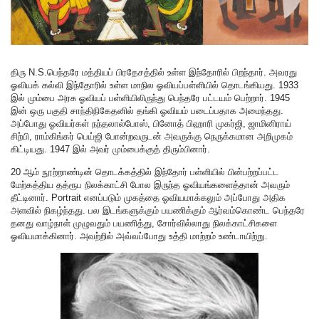
திரு N.S.பெந்தரே மத்தியப் பிரதேசத்தில் உள்ள இந்தோரில் பிறந்தார். அவரது
ஓவியக் கல்வி இந்தோரில் உள்ள மாநில ஓவியப்பள்ளியில் தொடங்கியது. 1933
இல் மும்பை அரசு ஓவியப் பள்ளியிலிருந்து பெந்தரே பட்டயம் பெற்றார். 1945
இன் ஒரு பகுதி சாந்திநிகேதனில் தங்கி ஓவியம் படைப்பதாக அமைந்தது.
அப்போது ஓவியர்கள் நந்தலால்போஸ், பினோத் பிஹாரி முகர்ஜி, ஜாமினிராய்
சிற்பி, ராம்கிங்கர் பெய்ஜி போன்றவருடன் அவருக்கு நெருக்கமான அறிமுகம்
கிட்டியது. 1947 இல் அவர் மும்பைக்குத் திரும்பினார்.
20 ஆம் நூற்றாண்டின் தொடக்கத்தில் இந்தோர் பள்ளியில் பின்பற்றப்பட்ட
மேற்கத்திய தத்ரூப நிலக்காட்சி போல இருந்த ஓவியங்களைத்தான் அவரும்
தீட்டினார். Portrait எனப்படும் முகத்தை ஓவியமாக்கலும் அப்போது அதிக
அளவில் நிகழ்ந்தது. பல இடங்களுக்கும் பயணிக்கும் ஆர்வம்கொண்ட பெந்தரே
தனது வாழ்நாள் முழுவதும் பயணித்து, சோர்வில்லாது நிலக்காட்சிகளை
ஓவியமாக்கினார். அவற்றில் அவ்வப்போது உத்தி மாற்றம் உண்டாயிற்று.