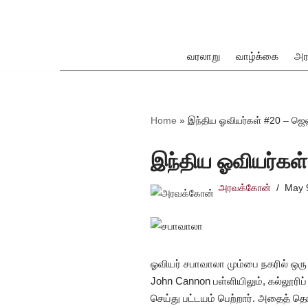
Skip
to
வரலாறு
வாழ்க்கை
அர
content
ok
Home
»
இந்திய ஓவியர்கள் #20 – ஜெ
இந்திய ஓவியர்கள
அரவக்கோன்
May 
pp
ஓவியர் சபாவாலா மும்பை நகரில் ஒரு வ
John Cannon பள்ளியிலும், கல்லூரிப
செய்து பட்டயம் பெற்றார். அதைத் தொ