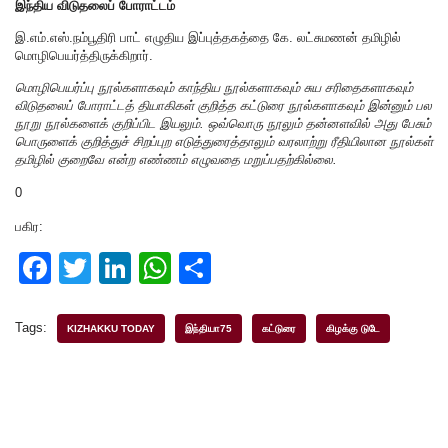
இந்திய விடுதலைப் போராட்டம்
இ.எம்.எஸ்.நம்பூதிரி பாட் எழுதிய இப்புத்தகத்தை கே. லட்சுமணன் தமிழில்
மொழிபெயர்த்திருக்கிறார்.
மொழிபெயர்ப்பு நூல்களாகவும் காந்திய நூல்களாகவும் சுய சரிதைகளாகவும்
விடுதலைப் போராட்டத் தியாகிகள் குறித்த கட்டுரை நூல்களாகவும் இன்னும் பல
நூறு நூல்களைக் குறிப்பிட இயலும். ஒவ்வொரு நூலும் தன்னளவில் அது பேசும்
பொருளைக் குறித்துச் சிறப்புற எடுத்துரைத்தாலும் வரலாற்று ரீதியிலான நூல்கள்
தமிழில் குறைவே என்ற எண்ணம் எழுவதை மறுப்பதற்கில்லை.
0
பகிர:
F
T
Li
W
S
a
wi
n
h
h
c
tt
k
at
ar
Tags:
KIZHAKKU TODAY
இந்தியா75
கட்டுரை
கிழக்கு டுடே
e
er
e
s
e
b
dI
A
o
n
p