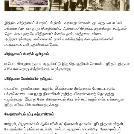
இந்திய விடுதலைப் போராட்டம் நீண்ட வரலாறு கொண்டது. அது பல லட்சம்
பக்கங்களில், பல நூறு மொழிகளில், ஆவணப்படுத்தப்பட்டிருக்கிறது. தமிழகம்
தொடக்கம் முதலே விடுதலைப் போரில் தன் மகத்தான பங்கை
ஆற்றியிருக்கிறது. என்னளவில் நான் வாசித்தறிந்த சில புத்தகங்களின்
பட்டியலைப் பகிர்ந்துகொள்கிறேன்.
விடுதலைப் போரில் தமிழகம்
ம.பொ. சிவஞானத்தால் எழுதப்பட்டு இரு தொகுதிகள் கொண்ட இந்தப் புத்தகம்
விரிவானதொரு சித்திரத்தை வழங்குகிறது.
விடுதலை வேள்வியில் தமிழகம்
ஸ்டாலின் குணசேகரன் எழுதிய இப்புத்தகம் விடுதலைப் போராட்டத்தில்
பங்குகொண்ட பல நூறு தியாகிகள் குறித்த விவரங்களைத் தொகுத்து
வழங்குவது. இவரது தேச விடுதலையும் தியாகச் சுடர்களும் என்ற புத்தகமும்
இந்த வரிசையில் எண்ணத்தக்கது.
வேதாரண்யம் உப்பு சத்யாகிரகம்
ராஜாஜி, அருணாசலம் ஆகியாரின் கட்டுரைகள் தாங்கிய இப்புத்தகம் சர்தார்
வேதரத்தினம் பிள்ளை நடத்திய கன்யா குருகுலம் வெளியீடு. வேதாரண்யம்