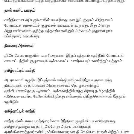
உப்புசத்தியாகிரகம் நடந்த விதத்தினைச் சுவையாக விவரிக்கும் புத்தகம் இது.
நான் கண்ட பாரதம்
காந்தியரான அம்புஜம்மாளின் சுயசரிதையான இப்புத்தகம் விடுதலைப்
போராட்டக் காலகட்டச் சூழலைச் சுவைபடக் கூறுவது. இது அவரது
அனுபவங்களைக் குறித்த புத்தகமே எனினும் அக்காலச் சூழலை நாம்
உய்த்துணர உதவுகிறது.
நினைவு அலைகள்
தி்.சே.சௌ. ராஜனின் சுயசரிதையான இந்தப் புத்தகம் சுதந்திரப் போராட்டக்
காலகட்டத்தின் சூழலையும் அக்காலகட்ட உணர்வையும் உணர்த்தும் புத்தகம்.
தமிழ்நாட்டில் காந்தி
அ. ராமசாமி எழுதிய இப்புத்தகம் காந்தி தமிழகத்திற்கு வருகை தந்த
நிகழ்வுகள், சந்தர்ப்பங்கள் அனைத்தையும் தொகுத்தளிக்கும்
முக்கியமானதொரு ஆவணம். அக்காலத்தில் எந்த அளவு தமிழகத்தில்
விடுதலை உணர்வு மேலோங்கியிருந்தது என்பதைப் புரிந்துகொள்ளவும் இந்நூல்
உதவிடும்.
தமிழ்நாட்டில் காந்தி
காந்தி தீண்டாமை யாத்திரைக்காக இந்தியா முழுக்கப் பயணித்தபோது
தமிழகத்துக்கும் வந்தார். அப்போது அந்தப் பயணத்தை
ஒருங்கிணைத்தவர்களில் முக்கியமானவரான தி்.சே.சௌ. ராஜன் அந்தப் பயண