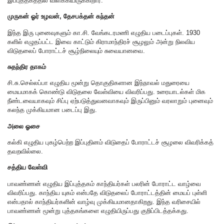
இப்புத்தகத்தில் விளக்கியிருக்கிறார்.
முருகன் ஓர் உழவன், தேசபக்தன் கந்தன்
இந்த இரு புனைவுகளும் கா.சி. வேங்கடரமணி எழுதிய படைப்புகள். 1930
களில் எழுதப்பட்ட இவை காட்டும் கிராமாந்திரச் சூழலும் அன்று நிலவிய
விடுதலைப் போராட்டச் சூழ்நிலையும் சுவையானவை.
சுதந்திர தாகம்
சி.சு.செல்லப்பா எழுதிய மூன்று தொகுதிகளான இந்நாவல் மதுரையை
மையமாகக் கொண்டு விடுதலை வேள்வியை விவரிப்பது. உரையாடல்கள் மிக
நீண்டவையாகவும் சிப்பு ஏற்படுத்துவனவாகவும் இருப்பினும் வரலாறும் புனைவும்
கலந்த முக்கியமான படைப்பு இது.
அலை ஓசை
கல்கி எழுதிய புகழ்பெற்ற இப்புதினம் விடுதைப் போராட்டச் சூழலை விவரிக்கத்
தவறவில்லை.
சத்திய வேள்வி
பாவண்ணன் எழுதிய இப்புத்தகம் காந்தியர்கள் பலரின் போராட்ட வாழ்வை
விவரிப்பது. காந்திய யுகம் என்பதே விடுதலைப் போராட்டத்தின் மையப் புள்ளி
என்பதால் காந்தியர்களின் வாழ்வு முக்கியமானதாகிறது. இந்த வரிசையில்
பாவண்ணன் மூன்று புத்தகங்களை எழுதியிருப்பது குறிப்பிடத்தக்கது.