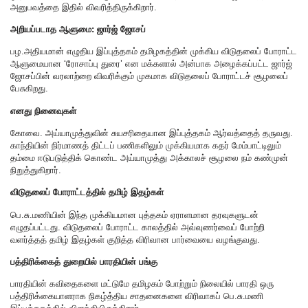
அனுபவத்தை இதில் விவரித்திருக்கிறார்.
அறியப்படாத ஆளுமை: ஜார்ஜ் ஜோசப்
பழ.அதியமான் எழுதிய இப்புத்தகம் தமிழகத்தின் முக்கிய விடுதலைப் போராட்ட
ஆளுமையான ‘ரோசாப்பு துரை’ என மக்களால் அன்பாக அழைக்கப்பட்ட ஜார்ஜ்
ஜோசப்பின் வரலாற்றை விவரிக்கும் முகமாக விடுதலைப் போராட்டச் சூழலைப்
பேசுகிறது.
எனது நினைவுகள்
கோவை. அய்யாமுத்துவின் சுயசரிதையான இப்புத்தகம் ஆர்வத்தைத் தருவது.
காந்தியின் நிர்மாணத் திட்டப் பணிகளிலும் முக்கியமாக கதர் மேம்பாட்டிலும்
தம்மை ஈடுபடுத்திக் கொண்ட அய்யாமுத்து அக்காலச் சூழலை நம் கண்முன்
நிறுத்துகிறார்.
விடுதலைப் போராட்டத்தில் தமிழ் இதழ்கள்
பெ.சு.மணியின் இந்த முக்கியமான புத்தகம் ஏராளமான தரவுகளுடன்
எழுதப்பட்டது. விடுதலைப் போராட்ட காலத்தில் அவ்வுணர்வைப் போற்றி
வளர்த்தத் தமிழ் இதழ்கள் குறித்த விரிவான பார்வையை வழங்குவது.
பத்திரிக்கைத் துறையில் பாரதியின் பங்கு
பாரதியின் கவிதைகளை மட்டுமே தமிழகம் போற்றும் நிலையில் பாரதி ஒரு
பத்திரிக்கையாளராக நிகழ்த்திய சாதனைகளை விரிவாகப் பெ.சு.மணி