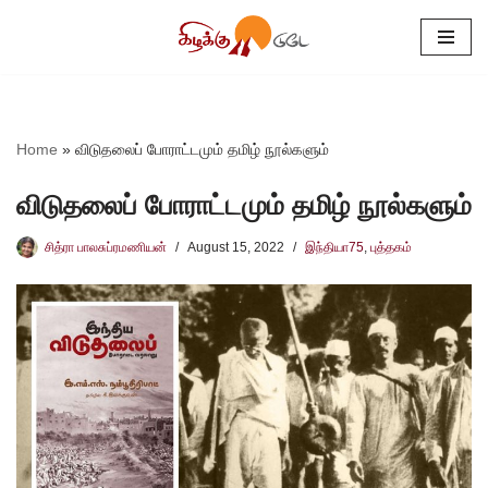
Skip
to
content
Home
»
விடுதலைப் போராட்டமும் தமிழ் நூல்களும்
விடுதலைப் போராட்டமும் தமிழ் நூல்களும்
சித்ரா பாலசுப்ரமணியன்
August 15, 2022
இந்தியா75
,
புத்தகம்