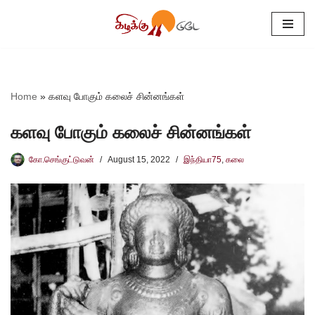
Skip
to
content
Home
»
களவு போகும் கலைச் சின்னங்கள்
களவு போகும் கலைச் சின்னங்கள்
கோ.செங்குட்டுவன்
August 15, 2022
இந்தியா75
,
கலை