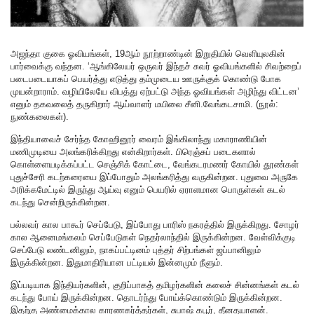
அஜந்தா குகை ஓவியங்கள், 19ஆம் நூற்றாண்டின் இறுதியில் வெளியுலகின்
பார்வைக்கு வந்தன. ‘ஆங்கிலேயர் ஒருவர் இந்தச் சுவர் ஓவியங்களில் சிவற்றைப்
படைபடையாகப் பெயர்த்து எடுத்து தம்முடைய ஊருக்குக் கொண்டு போக
முயன்றாராம். வழியிலேயே விபத்து ஏற்பட்டு அந்த ஓவியங்கள் அழிந்து விட்டன’
எனும் தகவலைத் தருகிறார் ஆய்வாளர் மயிலை சீனி.வேங்கடசாமி. (நூல்:
நுண்கலைகள்).
இந்தியாவைச் சேர்ந்த கோஹினூர் வைரம் இங்கிலாந்து மகாராணியின்
மணிமுடியை அலங்கரிக்கிறது என்கிறார்கள். பிரெஞ்சுப் படைகளால்
கொள்ளையடிக்கப்பட்ட செஞ்சிக் கோட்டை, வேங்கடரமணர் கோயில் தூண்கள்
புதுச்சேரி கடற்கரையை இப்போதும் அலங்கரித்து வருகின்றன. புதுவை அருகே
அரிக்கமேட்டில் இருந்து ஆய்வு எனும் பெயரில் ஏராளமான பொருள்கள் கடல்
கடந்து சென்றிருக்கின்றன.
பல்லவர் கால பாகூர் செப்பேடு, இப்போது பாரிஸ் நகரத்தில் இருக்கிறது. சோழர்
கால ஆனைமங்கலம் செப்பேடுகள் நெதர்லாந்தில் இருக்கின்றன. வேள்விக்குடி
செப்பேடு லண்டனிலும், நாகப்பட்டினம் புத்தர் சிற்பங்கள் ஜப்பானிலும்
இருக்கின்றன. இதுமாதிரியான பட்டியல் இன்னமும் நீளும்.
இப்படியாக இந்தியர்களின், குறிப்பாகத் தமிழர்களின் கலைச் சின்னங்கள் கடல்
கடந்து போய் இருக்கின்றன. தொடர்ந்து போய்க்கொண்டும் இருக்கின்றன.
இதற்கு அண்மைக்கால காரணகர்த்தர்கள், சுபாஷ் கபூர், தீனதயாளன்.