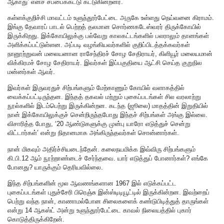
ஆகாது’ எனச் சப்பைக்கட்டு கட்டுகின்றனர்.
கள்ளக்குறிச்சி மாவட்டம் உளுந்தூர்பேட்டை அருகே உள்ளது நெய்வனை கிராமம்.
இங்கு தேவாரப் பாடல் பெற்றத் தலமான சொர்ணகடேஸ்வரர் திருக்கோயில்
இருக்கிறது. இக்கோயிலுக்கு பல்வேறு காலகட்டங்களில் பலராலும் தானங்கள்
அளிக்கப்பட்டுள்ளன. அப்படி வழங்கியவர்களில் குறிப்பிடத்தக்கவர்கள்
நானூற்றுவன் மலையனான ராசேந்திரச் சோழ சேதிராயர், கிளியூர் மலையமான்
விக்கிரமச் சோழ சேதிராயர். இவர்கள் இப்பகுதியை ஆட்சி செய்த குறுநில
மன்னர்கள் ஆவர்.
இவர்கள் இருவரதுச் சிற்பங்களும் மேற்காணும் கோயில் வளாகத்தில்
வைக்கப்பட்டிருந்தன. இந்தத் தகவல் மற்றும் புகைப்படங்கள் சில வரலாற்று
நூல்களில் இடம்பெற்று இருக்கின்றன. கடந்த (ஜூலை) மாதத்தின் இறுதியில்
நான் இக்கோயிலுக்குச் சென்றிருந்தபோது இந்தச் சிற்பங்கள் அங்கு இல்லை.
விசாரித்த போது, ‘20 ஆண்டுகளுக்கு முன்பு யாரோ எடுத்துச் சென்று
விட்டார்கள்’ என்று நிதானமாக அங்கிருந்தவர்கள் சொன்னார்கள்.
நான் மிகவும் அதிர்ச்சியடைந்தேன். கலைநயமிக்க இவ்விரு சிற்பங்களும்
கி.பி.12 ஆம் நூற்றாண்டைச் சேர்ந்தவை. யார் எடுத்துப் போனார்கள்? எங்கே
போனது? யாருக்கும் தெரியவில்லை.
இந்த சிற்பங்களின் மூல ஆவணங்களான 1967 இல் எடுக்கப்பட்ட
புகைப்படங்கள் புதுச்சேரி பிரெஞ்சு இன்ஸ்டிடியூட்டில் இருக்கின்றன. இவற்றைப்
பெற்று வந்த நான், காணாமல்போன சிலைகளைக் கண்டுபிடித்துத் தாருங்கள்
என்று 14 ஆகஸ்ட் அன்று உளுந்தூர்பேட்டை காவல் நிலையத்தில் புகார்
கொடுத்திருக்கிறேன்.