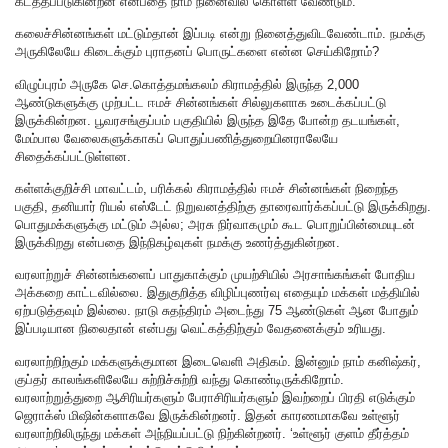
கடத்தப்படுகின்றன என்பதை நாம் நினைவில் கொள்ள வேண்டும்.
கலைச்சின்னங்கள் மட்டும்தான் இப்படி என்று நினைத்துவிடவேண்டாம். நமக்கு
அருகிலேயே கிடைக்கும் புராதனப் பொருட்களை என்ன செய்கிறோம்?
விழுப்புரம் அருகே செ.கொத்தமங்கலம் கிராமத்தில் இருந்த 2,000
ஆண்டுகளுக்கு முற்பட்ட ஈமச் சின்னங்கள் சில்லுகளாக உடைக்கப்பட்டு
இருக்கின்றன. பூவரசங்குப்பம் பகுதியில் இருந்த இதே போன்ற தடயங்கள்,
மேம்பால வேலைகளுக்காகப் பொதுப்பணித்துறையினராலேயே
சிதைக்கப்பட்டுள்ளன.
கள்ளக்குறிச்சி மாவட்டம், பரிக்கல் கிராமத்தில் ஈமச் சின்னங்கள் நிறைந்த
பகுதி, தனியார் ரியல் எஸ்டேட் நிறுவனத்திற்கு தாரைவார்க்கப்பட்டு இருக்கிறது.
பொதுமக்களுக்கு மட்டும் அல்ல; அரசு நிர்வாகமும் கூட பொறுப்பின்மையுடன்
இருக்கிறது என்பதை இந்நிகழ்வுகள் நமக்கு உணர்த்துகின்றன.
வரலாற்றுச் சின்னங்களைப் பாதுகாக்கும் முயற்சியில் அரசாங்கங்கள் போதிய
அக்கறை காட்டவில்லை. இதுகுறித்த விழிப்புணர்வு எதையும் மக்கள் மத்தியில்
ஏற்படுத்தவும் இல்லை. நாடு சுதந்திரம் அடைந்து 75 ஆண்டுகள் ஆன போதும்
இப்படியான நிலைதான் என்பது வெட்கத்திற்கும் வேதனைக்கும் உரியது.
வரலாற்றிற்கும் மக்களுக்குமான இடைவெளி அதிகம். இன்னும் நாம் கனிஷ்கர்,
குப்தர் காலங்களிலேயே சுற்றிச்சுற்றி வந்து கொண்டிருக்கிறோம்.
வரலாற்றுத்துறை ஆசிரியர்களும் பேராசிரியர்களும் இவற்றைப் பிரதி எடுக்கும்
ஜெராக்ஸ் மிஷின்களாகவே இருக்கின்றனர். இதன் காரணமாகவே உள்ளூர்
வரலாற்றிலிருந்து மக்கள் அந்நியப்பட்டு நிற்கின்றனர். ‘உள்ளூர் குளம் தீர்த்தம்