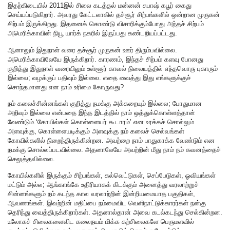
இதற்கிடையில் 2011இல் சிலை கடத்தல் மன்னன் சுபாஷ் கபூர் கைது
செய்யப்படுகிறார். அவரது கேட்டலாகில் தச்சூர் சிற்பங்களில் ஒன்றான முருகன்
சிற்பம் இருக்கிறது. இதனைக் கொண்டு விசாரிக்கும்போது அந்தச் சிற்பம்
அமெரிக்காவின் நியூ யார்க் நகரில் இருப்பது கண்டறியப்பட்டது.
ஆனாலும் இதுநாள் வரை தச்சூர் முருகன் ஊர் திரும்பவில்லை.
அமெரிக்காவிலேயே இருக்கிறார். காரணம், இந்தச் சிற்பம் களவு போனது
குறித்து இதுநாள் வரையிலும் உள்ளூர் காவல் நிலையத்தில் எந்தவொரு புகாரும்
இல்லை; வழக்குப் பதிவும் இல்லை. எதை வைத்து இது எங்களுக்குச்
சொந்தமானது என நாம் உரிமை கோருவது?
நம் கலைச்சின்னங்கள் குறித்து நமக்கு அக்கறையும் இல்லை; போதுமான
அறிவும் இல்லை என்பதை இந்த இடத்தில் நாம் ஒத்துக்கொள்ளத்தான்
வேண்டும்.‘கோயில்கள் கொள்ளையர் கூடாரம்’ என உரக்கச் சொல்லும்
அளவுக்கு, கொள்ளையடிக்கும் அளவுக்கு நம் கலைச் செல்வங்கள்
கோவில்களில் நிறைந்திருக்கின்றன. அவற்றை நாம் பாதுகாக்க வேண்டும் என
நமக்கு சொல்லப்படவில்லை. அதனாலேயே அவற்றின் மீது நாம் நம் கவனத்தைச்
செலுத்தவில்லை.
கோயில்களில் இருக்கும் சிற்பங்கள், கல்வெட்டுகள், செப்பேடுகள், ஓவியங்கள்
மட்டும் அல்ல; ஆங்காங்கே உதிரியாகக் கிடக்கும் அனைத்து வரலாற்றுச்
சின்னங்களும் நம் கடந்த கால வரலாற்றின் இன்றியமையாத பகுதிகள்,
ஆவணங்கள். இவற்றின் மதிப்பை நம்மைவிட வெளிநாட்டுக்காரர்கள் நன்கு
தெரிந்து வைத்திருக்கிறார்கள். அதனால்தான் அவை கடல்கடந்து செல்கின்றன.
உலோகச் சிலைகளைவிட கலைநயம் மிக்க கற்சிலைகளே பெருமளவில்