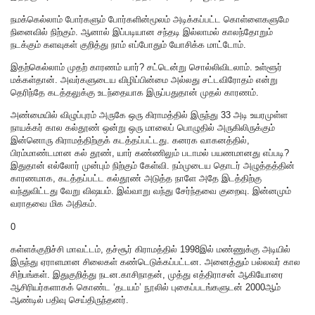
நமக்கெல்லாம் போர்களும் போர்களின்மூலம் அடிக்கப்பட்ட கொள்ளைகளுமே
நினைவில் நிற்கும். ஆனால் இப்படியான சந்தடி இல்லாமல் காலந்தோறும்
நடக்கும் களவுகள் குறித்து நாம் எப்போதும் யோசிக்க மாட்டோம்.
இதற்கெல்லாம் முதற் காரணம் யார்? சட்டென்று சொல்லிவிடலாம். உள்ளூர்
மக்கள்தான். அவர்களுடைய விழிப்பின்மை அல்லது சட்டவிரோதம் என்று
தெரிந்தே கடத்தலுக்கு உடந்தையாக இருப்பதுதான் முதல் காரணம்.
அண்மையில் விழுப்புரம் அருகே ஒரு கிராமத்தில் இருந்து 33 அடி உயரமுள்ள
நாயக்கர் கால கல்தூண் ஒன்று ஒரு மாலைப் பொழுதில் அருகிலிருக்கும்
இன்னொரு கிராமத்திற்குக் கடத்தப்பட்டது. கனரக வாகனத்தில்,
பிரம்மாண்டமான கல் தூண், யார் கண்ணிலும் படாமல் பயணமானது எப்படி?
இதுதான் எல்லோர் முன்பும் நிற்கும் கேள்வி. நம்முடைய தொடர் அழுத்தத்தின்
காரணமாக, கடத்தப்பட்ட கல்தூண் அடுத்த நாளே அதே இடத்திற்கு
வந்துவிட்டது வேறு விஷயம். இவ்வாறு வந்து சேர்ந்தவை குறைவு. இன்னமும்
வராதவை மிக அதிகம்.
0
கள்ளக்குறிச்சி மாவட்டம், தச்சூர் கிராமத்தில் 1998இல் மண்ணுக்கு அடியில்
இருந்து ஏராளமான சிலைகள் கண்டெடுக்கப்பட்டன. அனைத்தும் பல்லவர் கால
சிற்பங்கள். இதுகுறித்து நடன.காசிநாதன், முத்து எத்திராசன் ஆகியோரை
ஆசிரியர்களாகக் கொண்ட ‘தடயம்’ நூலில் புகைப்படங்களுடன் 2000ஆம்
ஆண்டில் பதிவு செய்திருந்தனர்.