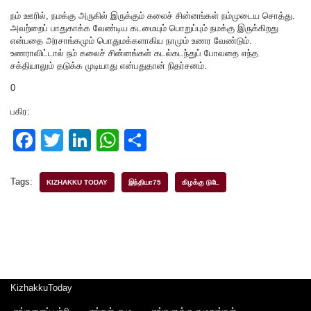
நம் ஊரில், நமக்கு அருகில் இருக்கும் கலைச் சின்னங்கள் நம்முடைய சொத்து.
அவற்றைப் பாதுகாக்க வேண்டிய கடமையும் பொறுப்பும் நமக்கு இருக்கிறது
என்பதை அரசாங்கமும் பொதுமக்களாகிய நாமும் உணர வேண்டும்.
உணராவிட்டால் நம் கலைச் சின்னங்கள் கடல்கடந்துப் போவதை எந்த
சக்தியாலும் தடுக்க முடியாது என்பதுதான் நிதர்சனம்.
0
பகிர:
F
T
Li
W
S
a
wi
n
h
h
c
tt
k
at
ar
Tags:
KIZHAKKU TODAY
இந்தியா75
கிழக்கு டுடே
e
er
e
s
e
b
dI
A
o
n
p
o
p
KizhakkuToday
k