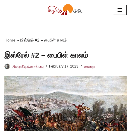
Skip
to
content
Home
»
இஸ்ரேல் #2 – பைபிள் காலம்
இஸ்ரேல் #2 – பைபிள் காலம்
ரமேஷ் கிருஷ்ணன் பாபு
February 17, 2023
வரலாறு