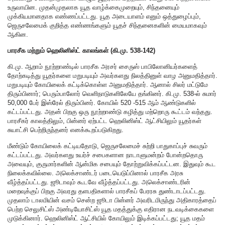
உருவாயின. முதன்முதலாக யூத வாழ்க்கைமுறையும், சிந்தனையும்
முக்கியமானதாக எண்ணப்பட்டது. யூத அடையாளம் எனும் ஒத்துழைப்பும்,
ஜெருசலேமைக் குறித்த எண்ணங்களும் யூதச் சிந்தனைகளின் மையமாகவும்
ஆகின.
பாரசீக மற்றும் ஹெலினிஸ்ட் காலங்கள் (கி.மு. 538-142)
கி.மு. ஆறாம் நூற்றாண்டில் பாரசீக அரசர் சைருஸ் பாபிலோனியர்களைத்
தோற்கடித்து யூதர்களை மறுபடியும் அவர்களது நிலத்தினுள் வாழ அனுமதித்தார்.
மறுபடியும் கோயிலைக் கட்டிக்கொள்ள அனுமதித்தார். ஆனால் சிலர் மட்டுமே
திரும்பினார்; பெரும்பாலோர் வெளிநாடுகளிலேயே தங்கினர். கி.மு. 538-ல் சுமார்
50,000 பேர் இஸ்ரேல் திரும்பினர். கோயில் 520 -515 ஆம் ஆண்டுகளில்
கட்டப்பட்டது. அதன் பிறகு ஒரு நூற்றாண்டு கழித்து மற்றொரு கூட்டம் வந்தது.
பாரசீகர் காலத்திலும், பின்னர் ஏற்பட்ட ஹெலினிஸ்ட் ஆட்சியிலும் யூதர்கள்
சுயாட்சி பெற்றிருந்தனர் எனக்கூறப்படுகிறது.
மீண்டும் கோயிலைக் கட்டியதோடு, ஜெருசலேமைச் சுற்றி பாதுகாப்புச் சுவரும்
கட்டப்பட்டது. அவர்களது உயர்ச் சபைகளான நாடாளுமன்றம் போன்றதொரு
அவையும், குருமார்களின் ஆன்மிக சபையும் தோற்றுவிக்கப்பட்டன. இதுவும் கூட
நிலைக்கவில்லை. அலெக்சாண்டர் படையெடுப்பினால் பாரசீக அரசு
வீழ்த்தப்பட்டது. ஜூடாவும் கூடவே வீழ்த்தப்பட்டது. அலெக்சாண்டரின்
மறைவுக்குப் பிறகு அவரது தளபதிகளால் பாரசீகப் பேரரசு துண்டாடப்பட்டது.
முதலாம் டாலமியின் வசம் சென்ற ஜூடா பின்னர் அவரிடமிருந்து அதிகாரத்தைப்
பெற்ற செலுசிட்ஸ் அண்டியோசிட்ஸ் யூத மதத்துக்கு எதிரான நடவடிக்கைகளை
முடுக்கினார். ஹெலினிஸ்ட் ஆட்சியில் கோயிலும் இடிக்கப்பட்டது; யூத மதம்