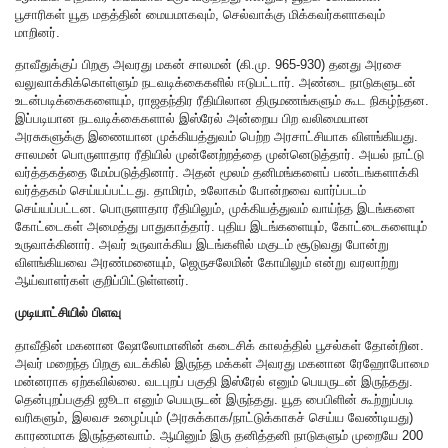
பூசாரிகள் யூத மதத்தின் மையமாகவும், செல்வாக்கு மிக்கவர்களாகவும்
மாறினர்.
தாவீதுக்குப் பிறகு அவரது மகன் சாலமன் (கி.மு. 965-930) தனது அரசை
வலுவாக்கிக்கொள்ளும் நடவடிக்கைகளில் ஈடுபட்டார். அண்டை நாடுகளுடன்
உடன்படிக்கைகளையும், ராஜதந்திர ரீதியிலான திருமணங்களும் கூட நிகழ்ந்தன.
இப்படியான நடவடிக்கைகளால் இஸ்ரேல் அன்றைய பிற வலிமையான
அரசுகளுக்கு இணையான முக்கியத்துவம் பெற்ற அரசாட்சியாக விளங்கியது.
சாலமன் பொருளாதார ரீதியில் முன்னேற்றத்தை முன்னெடுத்தார். அயல் நாட்டு
வர்த்தகத்தை மேம்படுத்தினார். அதன் மூலம் தனிமங்களைப் பண்டங்களாக்கி
வர்த்தகம் செய்யப்பட்டது. தாமிரம், உலோகம் போன்றவை வார்ப்படம்
செய்யப்பட்டன. பொருளாதார ரீதியிலும், முக்கியத்துவம் வாய்ந்த இடங்களை
கோட்டைகள் அமைத்து பாதுகாத்தார். புதிய இடங்களையும், கோட்டைகளையும்
உருவாக்கினார். அவர் உருவாக்கிய இடங்களில் மகுடம் சூடுவது போன்று
விளங்கியவை அரண்மனையும், ஜெருசலேமின் கோயிலும் என்று வரலாற்று
ஆய்வாளர்கள் குறிப்பிட்டுள்ளனர்.
முடியாட்சியில் பிளவு
தாவீதின் மகனான ஷோலோமானின் கடைசிக் காலத்தில் பூசல்கள் தோன்றின.
அவர் மறைந்த பிறகு வடக்கில் இருந்த மக்கள் அவரது மகனான ரேஹோபோமை
மன்னராக ஏற்கவில்லை. வடபுறப் பகுதி இஸ்ரேல் எனும் பெயருடன் இருந்தது.
தென்புறப்பகுதி ஜூடா எனும் பெயருடன் இருந்தது. யூத பைபிளின் கூற்றுப்படி
வரிகளும், இலவச உழைப்பும் (அரசுக்காக/நாட்டுக்காகச் செய்ய வேண்டியது)
காரணமாக இருந்தனவாம். ஆயினும் இரு தனித்தனி நாடுகளும் முறையே 200