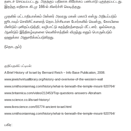
தடைச் செய்யப்பட்டது. அதற்குப் பதிலாக கிரேக்கப் பண்பாடு புகுத்தப்பட்டது.
இதற்கு எதிராக கி.மு 166-ல் கிளர்ச்சி வெடித்தது.
முதலில் மட்டாதியாஸ்சும் பின்னர் அவரது மகன் மகாபி என்று அறியப்படும்
ஜூடாவும் செலிசிட்களைத் தொடர்ச்சியான போர்களில் வென்று, கோயிலை
மீண்டும் புனிதப்படுத்தி, வழிபாட்டு சுதந்திரத்தையும் மீட்டனர். ஒவ்வொரு
ஆண்டும் இந்நிகழ்வுகளை வெளிச்சத்தின் விருந்து எனும் பொருள்படும்
ஹனுக்கா அனுசரிக்கப்படுகிறது.
(தொடரும்)
குறிப்புதவிப் பட்டியல்:
A Brief History of Israel by Bernard Reich – Info Base Publication, 2008.
www.jewishvirtuallibrary.org/history-and-overivew-of-the-western-wall
www.smithsonianmag.com/history/what-is-beneath-the-temple-mount-920764/
www.britannica.com/video/213453/Top-questions-answers-Abraham
www.science.co.il/israel-history/
www.livescience.com/55774-ancient-israel.html
www.smithsonianmag.com/history/what-is-beneath-the-temple-mount-920764/
பகிர: