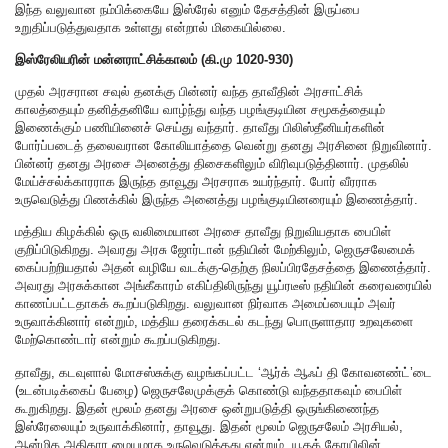
இந்த வலுவான நம்பிக்கையே இஸ்ரேல் எனும் தேசத்தின் இருப்பை
உறுதிப்படுத்துவதாக உள்ளது என்றால் மிகையில்லை.
இஸ்ரேலியரின் மன்னராட்சிக்காலம் (கி.மு 1020-930)
முதல் அரசரான சவுல் தனக்கு பின்னர் வந்த தாவீதின் அரசாட்சிக்
காலத்தையும் தனித்தனியே வாழ்ந்து வந்த பழங்குடியின சமூகத்தையும்
இணைக்கும் பணியினைச் செய்து வந்தார். தாவீது பிலிஸ்தீனியர்களின்
போர்ப்படைத் தலைவரான கோலியாத்தை வென்று தனது அரசினை நிறுவினார்.
பின்னர் தனது அரசை அனைத்து திசைகளிலும் விரிவுபடுத்தினார். முதலில்
மேய்ச்சல்க்காரராக இருந்த தாவூது அரசராக உயர்ந்தார். போர் வீரராக
உருவெடுத்து பிணக்கில் இருந்த அனைத்து பழங்குடியினரையும் இணைத்தார்.
மத்திய கிழக்கில் ஒரு வலிமையான அரசை தாவீது நிறுவியதாக பைபிள்
குறிப்பிடுகிறது. அவரது அரசு ஜோர்டான் நதியின் மேற்கிலும், ஜெருசலேமைக்
கைப்பற்றியதால் அதன் வழியே வடக்கு-தெற்கு நிலப்பிரதேசத்தை இணைத்தார்.
அவரது அரசுக்கான அங்கீகாரம் எகிப்திலிருந்து யூப்ரடீஸ் நதியின் கரைவரையில்
காணப்பட்டதாகக் கூறப்படுகிறது. வலுவான நிர்வாக அமைப்பையும் அவர்
உருவாக்கினார் என்றும், மத்திய தரைக்கடல் கடந்து பொருளாதார உறவுகளை
மேற்கொண்டார் என்றும் கூறப்படுகிறது.
தாவீது, கடவுளால் மோசஸ்சுக்கு வழங்கப்பட்ட ‘ஆர்க் ஆஃப் தி கோவனண்ட்’டை
(உடன்படிக்கைப் பேழை) ஜெருசலேமுக்குக் கொண்டு வந்ததாகவும் பைபிள்
கூறுகிறது. இதன் மூலம் தனது அரசை ஒன்றுபடுத்தி ஒருங்கிணைந்த
இஸ்ரேலையும் உருவாக்கினார், தாவூது. இதன் மூலம் ஜெருசலேம் அரசியல்,
ஆன்மிக அதிகார மையமாக உருவெடுத்தது என்றும், யூதக் கோயிலின்