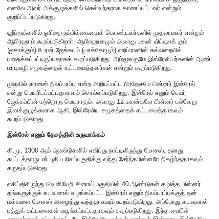
எனவே அவர் அக்குழுக்களில் செல்வந்தராக காணப்பட்டவர் என்றும்
குறிப்பிடப்படுகிறது.
ஹீப்ரூக்களில் ஓரிறை நம்பிக்கையைக் கொண்டவர்களில் முதலாமவர் என்றும்
ஆபிரஹாம் கூறப்படுகிறார். ஆபிரஹமாமும் அவரது மகன் யிட்ஷாக் கும்
(ஐசாக்கும்) பேரன் ஜேக்கபும் (யாக்கோபூம்) ஹிப்ரானின் கல்லறையில்
புதைக்கப்பட்டிருப்பதாகக் கூறப்படுகிறது. அம்மூவருமே இஸ்ரேலியர்களின் ஆண்
மரபுவழி சமூகத்தைக் கட்டமைத்தவர்கள் என்றும் கூறப்படுகிறது.
முதலில் கானன் நிலப்பரப்பு என்ற அறியப்பட்ட பிரதேசமே பின்னர் இஸ்ரேல்
என்று பெயரிடப்பட்டதாகவும் சொல்லப்படுகிறது. இஸ்ரேல் எனும் பெயர்
ஜேக்கப்பின் மற்றொரு பெயராகும். அவரது 12 மகன்களே பின்னர் பல்வேறு
இனக்குழுக்களாக ஆகி, இஸ்ரேலிய சமூகத்தைக் கட்டமைத்தாகவும்
கூறப்படுகிறது.
இஸ்ரேல் எனும் தேசத்தின் உருவாக்கம்
கி.மு, 1300 ஆம் ஆண்டுகளில் எகிப்து நாட்டிலிருந்து மோசஸ், தனது
கூட்டத்தாருடன் புதிய நிலப்பகுதிக்கு வந்து சேர்ந்தபின்னரே நிகழ்ந்ததாகவும்
கருதப்படுகிறது.
எகிப்திலிருந்து வெளியேறி சினாய் பகுதியில் 40 ஆண்டுகள் கழித்த பின்னர்
தங்களுக்குக் கடவுளால் வழங்கப்பட்ட இஸ்ரேல் எனும் நிலப்பரப்புக்குத் தன்
மக்களை மோசஸ் அழைத்து வந்ததாகவும் கூறப்படுகிறது. அப்போது கடவுளால்
பத்துக் கட்டளைகள் வழங்கப்பட்டதாகவும் கூறப்படுகிறது. இந்த பைபிள்