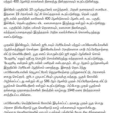
மற்றும் 400 ஆண்டு காலங்கள் நிலைத்து நின்றதாகவும் கூறப்படுகின்றது.
இஸ்ரேல் பகுதியில் 10 பழங்குடியினர் வாழ்ந்தனர். அதன் தலைநகரம் சமாரியா.
இதனை 19 அரசர்கள் ஆட்சி செய்ததாகக் கூறப்படுகிறது. தென் பகுதி
ஜூடாவில் தாவீதின் வாரிசுகள் 400 ஆண்டுகாலம் ஆண்டனர். வட பகுதி,
இஸ்ரேல், தென்பகுதியை விட வளமானதாக இருந்தது என்றும் கூறப்படுகிறது.
வட பகுதியில் அதிக மக்கள் தொகையும், வளமான நிலங்களும்,
வர்த்தகப்பாதைகளும் இருந்ததால் அதிக வளர்ச்சியைக் கொண்டிருந்தது
எனப்படுகிறது.
முதலில் இஸ்ரேலும், பின்னர் ஜூடாவும் அசீரியர்கள் மற்றும் பாபிலோனியர்களின்
ஆதிக்கத்தினுள் சென்றன. இஸ்ரேலியர்கள் அகதிகளாக மாறி அப்பிரதேசத்தை
விட்டு வெளியேறினர். யூத எனப் பொருள்படும் ஜூ எனும் ஆங்கிலச் சொல்
‘யேஹூடி’ எனும் ஹீப்ரூ மொழிச் சொல்லிலிருந்து வந்ததாகக் கூறப்படுகிறது.
‘யேஹூடி என்றால் ஜூடாவின் மனிதன் என்பதாகும். கி.மு ஆறாம் நூற்றாண்டின்
இறுதியில் அசீரியன் ஆதிக்கம் மறைந்தது. இதைத் தொடர்ந்து
பாபிலோனியாவின் நெபூசாட்ரேசர் ஜெருசலேத்தை முற்றுகையிட்டு, அரசரைக்
கைது செய்தார். ஜூடா முடியாட்சியும் முடிவுக்கு வந்தது. யூதக் கோவில்
அழிக்கப்பட்டது என்றும் கி.மு 586 ஆம் ஆண்டு முதல் அப்பிரதேசத்தை விட்டு
யூதர்கள் வெளியேறினர் என்றும் கூறப்படுகிறது. அப்போது முதல் யூதர்கள்
தங்களது மூதாதையர்களின் நிலத்தில் வாழ்வது 1948 வரை நிரந்தரமாகச்
சாத்தியப்படவில்லை.
பாபிலோனிய வெற்றியினால் கோயில் இடிக்கப்பட்டதானது முதல் யூத பொது
அரசை நீக்கியதோடு யூத வெளிநாடு வாழ் மக்களையும் உருவாக்கியது.
அவ்வாறு வெளிநாடுகளில் வாழும் யூதர்கள் மத்தியில் வேறு சில சிந்தனைகள்