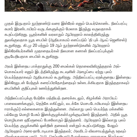
முதல் இருபதாம் நூற்றாண்டு வரை இஸ்ரேல் எனும் பெயர்கொண்ட நிலப்பரப்பு
சுமார் இரண்டாயிரம் வருடங்களுக்கும் மேலாக இருந்து வருவதாகக்
கூறப்படுகிறது. யூதர்களின் வரலாறும் ஆபிரஹாம் காலத்திலிருந்து
துவங்குவதாக யூத பைபிள் (ஆதியாகமம் எனப்படும் ‘தி புக் ஆஃப் ஜெனிசஸ்)
கூறுகிறது. கி.மு 20 மற்றும் 19 ஆம் நூற்றாண்டுகளில் ஆபிரஹாம்
இஸ்ரேலியர்களின் மூதாதையர்கள் நிலமான கனான் நிலப்பரப்புக்குள்
குடியேறியதாக பைபிள் கூறுகிறது.
அவர் இன்றைய பாக்தாதுக்கு 200 மைல்கள் தொலைவிலிருந்ததால் அல்-
மொகய்யார் எனும் இடத்திலிருந்து கடவுளின் அழைப்பை ஏற்று புலம்
பெயர்ந்ததாகவும் ஆதியாகமம் கூறுகிறது. அந்நிலப்பரப்பு ஏறக்குறைய இன்றைய
இஸ்ரேலுடன் மேற்குக் கரைப்பிரதேசத்தையும் உள்ளடக்கியதாக இருந்ததாகவும்
பைபிளின் குறிப்புகள் உணர்த்துகின்றன.
அந்நிலப்பரப்புக்கு மேற்கே மத்தியத் தரைக்கடலும், கிழக்கில் அராபியப்
பாலைவனங்களும், தெற்கே எகிப்தும், வடக்கே மெசபடோமியாவும் (இன்றைய
ஈராக்கும்) எல்லைகளாக இருந்துள்ளன. அவ்வாறு புலம் பெயர்ந்த மக்களில்
பல்வேறு மொழி பேசும் இனக்குழுக்கள்/பழங்குடியினர் இருந்தனர். அதில் யூத
மொழியான ஹீப்ரூவைப் பேசுவோரும் இருந்தனர். ஆபிரஹாம் இவ்வாறு புலம்
பெயர்ந்த குழுக்களில் ஒன்றின் தலைவர் என்றும் கூறப்படுகிறது. மேலும்
ஆபிரஹாம் அரை-நாடோடியாக இருந்தவர்; அவரிடம் விவசாயத்துக்கு உதவும்
விலங்குகளான மாடு, ஆடு, செம்மறியாடு போன்றவை ஏராளமாக இருந்தன;