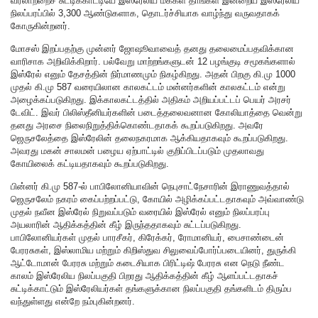
வரலாற்றைச் சுட்டிக்காட்டியே இஸ்ரேலிய மக்கள் தாங்கள் இன்றைய இஸ்ரேலிய
நிலப்பரப்பில் 3,300 ஆண்டுகளாக, தொடர்ச்சியாக வாழ்ந்து வருவதாகக்
கோருகின்றனர்.
மோசஸ் இறப்பதற்கு முன்னர் ஜோஷூவாவைத் தனது தலைமைப்பதவிக்கான
வாரிசாக அறிவிக்கிறார். பல்வேறு மாற்றங்களுடன் 12 பழங்குடி சமூகங்களால்
இஸ்ரேல் எனும் தேசத்தின் நிர்மாணமும் நிகழ்கிறது. அதன் பிறகு கி.மு 1000
முதல் கி.மு 587 வரையிலான காலகட்டம் மன்னர்களின் காலகட்டம் என்று
அழைக்கப்படுகிறது. இக்காலகட்டத்தில் அதிகம் அறியப்பட்டப் பெயர் அரசர்
டேவிட். இவர் பிலிஸ்தீனியர்களின் படைத்தலைவனான கோலியாத்தை வென்று
தனது அரசை நிலைநிறுத்திக்கொண்டதாகக் கூறப்படுகிறது. அவரே
ஜெருசலேத்தை இஸ்ரேலின் தலைநகரமாக ஆக்கியதாகவும் கூறப்படுகிறது.
அவரது மகன் சாலமன் பழைய ஏற்பாட்டில் குறிப்பிடப்படும் முதலாவது
கோயிலைக் கட்டியதாகவும் கூறப்படுகிறது.
பின்னர் கி.மு 587-ல் பாபிலோனியாவின் நெபுசாட்நேசாரின் இராணுவத்தால்
ஜெருசலேம் நகரம் கைப்பற்றப்பட்டு, கோயில் அழிக்கப்பட்டதாகவும் அவ்வாண்டு
முதல் நவீன இஸ்ரேல் நிறுவப்படும் வரையில் இஸ்ரேல் எனும் நிலப்பரப்பு
அயலாரின் ஆதிக்கத்தின் கீழ் இருந்ததாகவும் சுட்டப்படுகிறது.
பாபிலோனியர்கள் முதல் பாரசீகர், கிரேக்கர், ரோமானியர், பைசாண்டைன்
பேரரசுகள், இஸ்லாமிய மற்றும் கிறிஸ்துவ சிலுவைப்போர்ப்படையினர், துருக்கி
ஆட்டோமான் பேரரசு மற்றும் கடைசியாக பிரிட்டிஷ் பேரரசு என நெடு நீண்ட
காலம் இஸ்ரேலிய நிலப்பகுதி பிறரது ஆதிக்கத்தின் கீழ் ஆளப்பட்டதாகச்
சுட்டிக்காட்டும் இஸ்ரேலியர்கள் தங்களுக்கான நிலப்பகுதி தங்களிடம் திரும்ப
வந்துள்ளது என்றே நம்புகின்றனர்.