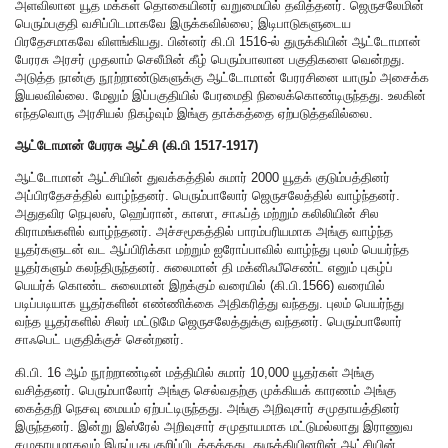
அளவிலான யூத மக்கள் தொகையினர் வறுமையில் தவித்தனர். ஜெருசலேமின்
பெரும்பகுதி வசிப்பிடமாகவே இருக்கவில்லை; இடிபாடுகளுடைய
பிரதேசமாகவே விளங்கியது. பின்னர் கி.பி 1516-ல் துருக்கியின் ஆட்டோமான்
பேரரசு அரசர் முதலாம் செலீமின் கீழ் பெரும்பாலான பகுதிகளை வென்றது.
அடுத்த நான்கு நூற்றாண்டுகளுக்கு ஆட்டோமான் பேரரசினை யாரும் அசைக்க
இயலவில்லை. மேலும் இப்பகுதியில் பேரமைதி நிலைக்கொண்டிருந்தது. உலகின்
எந்தவொரு அரசியல் நிகழ்வும் இங்கு தாக்கத்தை ஏற்படுத்தவில்லை.
ஆட்டோமான் பேரரசு ஆட்சி (கி.பி 1517-1917)
ஆட்டோமான் ஆட்சியின் துவக்கத்தில் சுமார் 2000 யூதக் குடும்பத்தினர்
அப்பிரதேசத்தில் வாழ்ந்தனர். பெரும்பாலோர் ஜெருசலேத்தில் வாழ்ந்தனர்.
அதுதவிர நெபுலஸ், ஹெப்ரான், காஸா, சாஃப்த் மற்றும் கலிலியின் சில
கிராமங்களில் வாழ்ந்தனர். அச்சமூகத்தில் பாரம்பரியமாக அங்கு வாழ்ந்த
யூதர்களுடன் வட ஆப்பிரிக்கா மற்றும் ஐரோப்பாவில் வாழ்ந்து புலம் பெயர்ந்த
யூதர்களும் கலந்திருந்தனர். சுலைமான் தி மக்னிஃபீசெண்ட் எனும் புகழ்ப்
பெயர்க் கொண்ட சுலைமான் இறக்கும் வரையில் (கி.பி.1566) வரையில்
படிப்படியாக யூதர்களின் எண்ணிக்கை அதிகரித்து வந்தது. புலம் பெயர்ந்து
வந்த யூதர்களில் சிலர் மட்டுமே ஜெருசலேத்துக்கு வந்தனர். பெரும்பாலோர்
சாஃபெட் பகுதிக்குச் சென்றனர்.
கி.பி. 16 ஆம் நூற்றாண்டின் மத்தியில் சுமார் 10,000 யூதர்கள் அங்கு
வசித்தனர். பெரும்பாலோர் அங்கு செல்வதற்கு முக்கியக் காரணம் அங்கு
கைத்தறி நெசவு மையம் ஏற்பட்டிருந்தது. அங்கு அறிவுசார் சமுதாயத்தினர்
இருந்தனர். இன்று இஸ்ரேல் அறிவுசார் சமுதாயமாக மட்டுமல்லாது இராணுவ
சமுதாயமாகவும் இருப்பது குறிப்பிடத்தக்கது. துருக்கியினரின் ஆட்சியின்