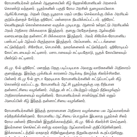
ரோமானியர்கள் தங்கள் ஆளுகையின் கீழ் ஹோஸ்மோனியன் அரசைக்
கொண்டு வந்தனர். யூதர்களின் பகுதி ரோம அரசின் நுழைவாயிலாக
ஆகிப்போனது. அதன் பிறகு யூதராக மதம் மாறிய செல்வாக்கு மிக்க அரசியல்
குடும்பத்தைச் சேர்ந்த ஹிரோட் மன்னராக நியமிக்கப்பட்டார். ஹிரோட்
வெளியுறவுக் கொள்கைகளை வகுக்க முடியாது. ஆனால் உள்நாட்டு அரசியலில்
அவர் அதிகார மிக்கவராக இருந்தார். தனது பிரதேசத்தை ஆள்வதில்
வரையறையற்ற தன்னாட்சி மிக்கவராக இருந்தார். அவர் கிரேக்க-ரோமானிய
பண்பாட்டில் ஆர்வம் மிகுந்தராக இருந்தார். பிரம்மாண்ட கட்டடங்களை
கட்டுவித்தார். சிசேரியா, செபாஸ்டே நகரங்களைக் கட்டுவித்தார். ஹிரோடியம்
கோட்டையையும் கட்டினார். மசாடாவையும் கட்டியதோடு, யூதக் கோயிலையும்
மீண்டும் கட்டினார்.
கி.மு. 6-ல் ஹிரோட் மறைந்த பிறகு படிப்படியாக அவரது வாரிசுகளின் அதிகாரம்
குறைந்தது. இதற்கு முக்கியக் காரணம் அடிக்கடி நிகழ்ந்த கிளர்ச்சிகளே.
பின்னர் கி.மு 6-ல் ஜுடா நேரடியாக ரோமானியர்களின் கட்டுப்பாட்டின் கீழ்
கொண்டு வரப்பட்டது. ரோமானியர் ஆட்சி யூதர்களுக்கு மத ரீதியான
தன்னாட்சியை வழங்கினர். அத்துடன் சட்டமியற்றும் மற்றும் நீதிவழங்கும்
அதிகாரங்களையும் வழங்கினர். ரோமானியர்கள் சான்ஹெட்ரின் எனும்
அமைப்பின் கீழ் இந்தத் தன்னாட்சியை வழங்கினர்.
ரோமானியர்களின் இந்தத் தாராளமான அதிகார வழங்கலை பல ஆய்வாளர்கள்
சந்தேகிக்கின்றனர். ரோமானிய ஆட்சியை பொறுக்க இயலாத யூதர்கள் சிலர்
ரோம மன்னர் நீரோவின் இறுதிக்காலத்தில், கி.மு. 66-ல் கிளர்ச்சி செய்தனர்.
இவர்களை ஸெலெட்ஸ் என்று வரலாற்று ஆய்வாளர்கள் குறிப்பிடுகின்றனர்.
இக்காலகட்டத்தில் ஏசுநாதர் கிறிஸ்துவத்தை நிறுவியதாகக் கூறப்படுகிறது.