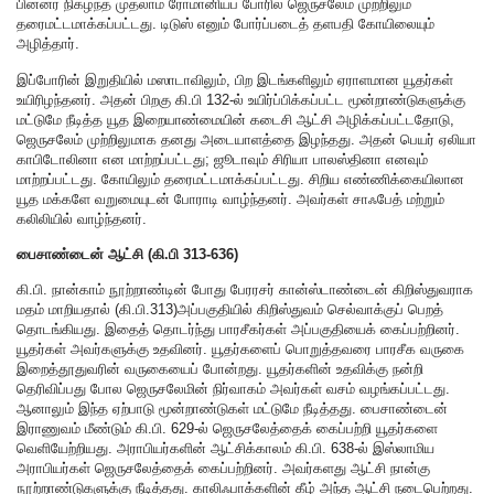
பின்னர் நிகழ்ந்த முதலாம் ரோமானியப் போரில் ஜெருசலேம் முற்றிலும்
தரைமட்டமாக்கப்பட்டது. டிடுஸ் எனும் போர்ப்படைத் தளபதி கோயிலையும்
அழித்தார்.
இப்போரின் இறுதியில் மஸாடாவிலும், பிற இடங்களிலும் ஏராளமான யூதர்கள்
உயிரிழந்தனர். அதன் பிறகு கி.பி 132-ல் உயிர்ப்பிக்கப்பட்ட மூன்றாண்டுகளுக்கு
மட்டுமே நீடித்த யூத இறையாண்மையின் கடைசி ஆட்சி அழிக்கப்பட்டதோடு,
ஜெருசலேம் முற்றிலுமாக தனது அடையாளத்தை இழந்தது. அதன் பெயர் ஏலியா
காபிடோலினா என மாற்றப்பட்டது; ஜூடாவும் சிரியா பாலஸ்தினா எனவும்
மாற்றப்பட்டது. கோயிலும் தரைமட்டமாக்கப்பட்டது. சிறிய எண்ணிக்கையிலான
யூத மக்களே வறுமையுடன் போராடி வாழ்ந்தனர். அவர்கள் சாஃபேத் மற்றும்
கலிலியில் வாழ்ந்தனர்.
பைசாண்டைன் ஆட்சி (கி.பி 313-636)
கி.பி. நான்காம் நூற்றாண்டின் போது பேரரசர் கான்ஸ்டாண்டைன் கிறிஸ்துவராக
மதம் மாறியதால் (கி.பி.313)அப்பகுதியில் கிறிஸ்துவம் செல்வாக்குப் பெறத்
தொடங்கியது. இதைத் தொடர்ந்து பாரசீகர்கள் அப்பகுதியைக் கைப்பற்றினர்.
யூதர்கள் அவர்களுக்கு உதவினர். யூதர்களைப் பொறுத்தவரை பாரசீக வருகை
இறைத்தூதுவரின் வருகையைப் போன்றது. யூதர்களின் உதவிக்கு நன்றி
தெரிவிப்பது போல ஜெருசலேமின் நிர்வாகம் அவர்கள் வசம் வழங்கப்பட்டது.
ஆனாலும் இந்த ஏற்பாடு மூன்றாண்டுகள் மட்டுமே நீடித்தது. பைசாண்டைன்
இராணுவம் மீண்டும் கி.பி. 629-ல் ஜெருசலேத்தைக் கைப்பற்றி யூதர்களை
வெளியேற்றியது. அராபியர்களின் ஆட்சிக்காலம் கி.பி. 638-ல் இஸ்லாமிய
அராபியர்கள் ஜெருசலேத்தைக் கைப்பற்றினர். அவர்களது ஆட்சி நான்கு
நூற்றாண்டுகளுக்கு நீடித்தது. காலிஃபாக்களின் கீழ் அந்த ஆட்சி நடைபெற்றது.