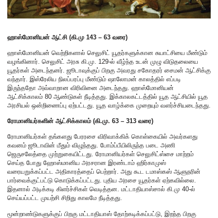
ஹாஸ்மோனியன் ஆட்சி (கி.மு 143 – 63 வரை)
ஹாஸ்மோனியன் வெற்றிகளால் செலுசிட் யூதர்களுக்கான சுயாட்சியை மீண்டும்
வழங்கினார். செலுசிட் அரசு கி.மு. 129-ல் வீழ்ந்த உடன் முழு விடுதலையை
யூதர்கள் அடைந்தனர். ஜூடாவுக்குப் பிறகு அவரது சகோதரர் சைமன் ஆட்சிக்கு
வந்தார். இஸ்ரேலிய நிலப்பரப்பு மீண்டும் ஷாலோமன் காலத்தில் எப்படி
இருந்ததோ அவ்வாறான விரிவினை அடைந்தது. ஹாஸ்மோனியன்
ஆட்சிக்காலம் 80 ஆண்டுகள் நீடித்தது. இக்காலகட்டத்தில் யூத ஆட்சியில் யூத
அரசியல் ஒன்றிணைப்பு ஏற்பட்டது. யூத வாழ்க்கை முறையும் வளர்ச்சியடைந்தது.
ரோமானியர்களின் ஆட்சிக்காலம் (கி.மு. 63 – 313 வரை)
ரோமானியர்கள் தங்களது பேரரசை விரிவாக்கிக் கொள்கையில் அவர்களது
கவனம் ஜூடாவின் மீதும் விழுந்தது. போம்ப்பீயிலிருந்த படை அணி
ஜெருசலேத்தை முற்றுகையிட்டது. ரோமானியர்கள் செலுசிட்ஸ்சை மாற்றம்
செய்த போது ஹோஸ்மானிய அரசரான இரண்டாம் ஹிர்காமுஸ்
வரையறுக்கப்பட்ட அதிகாரத்தைப் பெற்றார். அது கூட டமாஸ்கஸ் ஆளுநரின்
பார்வைக்குட்பட்டு கொடுக்கப்பட்டது. புதிய அரசை யூதர்கள் ஏற்கவில்லை.
இதனால் அடிக்கடி கிளர்ச்சிகள் வெடித்தன. மட்டாதியாஸ்சால் கி.மு 40-ல்
செய்யப்பட்ட முயற்சி சிறிது காலமே நீடித்தது.
மூன்றாண்டுகளுக்குப் பிறகு மட்டாதியாஸ் தோற்கடிக்கப்பட்டு, இறந்த பிறகு