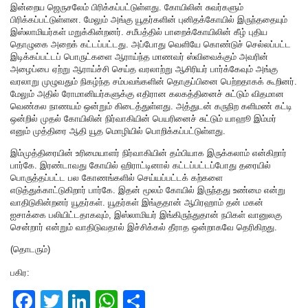
இன்றைய ஜெருசலேம் பிரிக்கப்பட்டுள்ளது. கோயிலின் சுவர்களும்
பிரிக்கப்பட்டுள்ளன. மேலும் அங்கு யூதர்களின் புனிதக்கோயில் இருந்ததையும்
இஸ்லாமியர்கள் மறுக்கின்றனர். சமீபத்தில் பாறைக்கோயிலின் கீழ் புதிய
தொழுகை அறைக் கட்டப்பட்டது. அப்போது வெளியே கொண்டுச் செல்லப்பட்ட
இடிக்கப்பட்டப் பொருட்களை ஆராய்ந்த மாணவர் ஸ்விவைக்கும் அவரின்
அழைப்பை ஏற்று ஆராய்ச்சி செய்த வரலாற்று ஆசிரியர் பார்க்கேவும் அங்கு
வரலாறு முழுவதும் நிகழ்ந்த சம்பவங்களின் தொகுப்பினை பெற்றதாகக் கூறினர்.
மேலும் அதில் ரோமானியர்களுக்கு எதிரான கலகத்தினைச் சுட்டும் விதமான
வெண்கல நாணயம் ஒன்றும் கிடைத்துள்ளது. அத்துடன் கருநிற களிமண் கட்டி
ஒன்றில் முதல் கோயிலின் நிர்வாகியின் பெயரினைச் சுட்டும் யாஹூ இம்மர்
எனும் முத்திரை ஆதி யூத மொழியில் பொறிக்கப்பட்டுள்ளது.
இம்முத்திரையின் உரிமையாளர் நிர்வாகியின் தம்பியாக இருக்கலாம் என்கிறார்
பார்கே. இரண்டாவது கோயில் ஹிராட்டினால் கட்டப்பட்டப்போது தரையில்
பொருத்தப்பட்ட பல கோணங்களில் செய்யப்பட்டக் கற்களை
எடுத்துக்காட்டுகிறார் பார்கே. இதன் மூலம் கோயில் இருந்தது உண்மை என்று
வாதிடுகின்றனர் யூதர்கள். யூதர்கள் இங்குதான் ஆபிரஹாம் தன் மகன்
ஐசாக்கை பலியிட்டதாகவும், இஸ்லாமியர் இங்கிருந்துதான் நபிகள் வானுலகு
சென்றார் என்றும் வாதிடுவதால் இச்சிக்கல் தீராத ஒன்றாகவே தெரிகிறது.
(தொடரும்)
பகிர:
F
T
Li
W
S