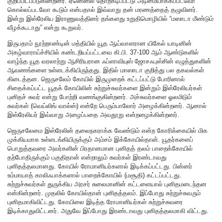
குறிப்பிடப்படுகின்றனர். ஏனெனில் தோற்கடிப்பட்டு அடிமையாக்கப்படவோ
கொல்லப்படவோ கூடும் என்பதால் இவ்வாறு தன் மரணத்தைத் தழுவினர்.
இன்று இஸ்ரேலிய இராணுவத்தினர் தங்களது உறுதிமொழியில் “மஸாடா மீண்டும்
வீழக்கூடாது” என்று கூறுவர்.
இருபதாம் நூற்றாண்டின் மத்தியில் யூத ஆய்வாளரான யிகேல் யாடினின்
அகழ்வாராய்ச்சியில் கண்டறியப்பட்டவை கி.பி. 37-100 ஆம் ஆண்டுகளில்
வாழ்ந்த யூத வரலாற்று ஆசிரியரான ஃப்ளாவியுஸ் ஜோசஃபுஸ்சின் எழுத்துகளின்
ஆவணங்களை உள்ளடக்கியிருந்தது. இதில் மாஸாடா குறித்து பல தகவல்கள்
கிடைத்தன. ஜெருசலேம் கோயில் இருமுறைக் கட்டப்பட்டு போரினால்
சிதைக்கப்பட்ட யூதக் கோயிலின் சுற்றுச்சுவர்களை இன்றும் இஸ்ரேலியர்கள்
புனிதச் சுவர் என்று போற்றி வணங்குகின்றனர். அச்சுவர்களை ஓலமிடும்
சுவர்கள் (வெய்லிங் வால்ஸ்) என்றே பெரும்பாலோர் அழைக்கின்றனர். ஆனால்
இஸ்ரேலியர் இவ்வாறு அழைப்பதை அவதூறு என்றழைக்கின்றனர்.
ஜெருசலேமை இஸ்ரேலின் தலைநகராக்க வேண்டும் என்ற கோரிக்கையில் மிக
முக்கியமாக உள்ளடங்கியிருக்கும் அம்சம் இக்கோயில்தான். யூதர்களைப்
பொறுத்தவரை அவர்களின் பிரதானமான புனிதத் தலம் பாறைக்கோயில்
தற்போதிருக்கும் பகுதிதான் என்றாலும் சுவர்கள் இரண்டாவது
புனிதத்தலமானது. கோயில் ரோமானியர்களால் இடிக்கப்பட்டது. பின்னர்
உம்மாயாத் காலிஃபாக்களால் பாறைக்கோயில் (மசூதி) கட்டப்பட்டது.
சுற்றுச்சுவர்கள் துருக்கிய அரசர் சுலைமானின் கட்டளையால் புனிதமடைந்தன
என்கின்றனர். முதலில் கோயில்தான் புனிதத்தலம். இப்போது சுற்றுச்சுவரும்
புனிதமாகிவிட்டது. கோயிலை இடித்த ரோமானியர்கள் சுற்றுச்சுவரை
இடிக்காதுவிட்டனர். அதுவே இப்போது இரண்டாவது புனிதத்தலமாகி விட்டது.