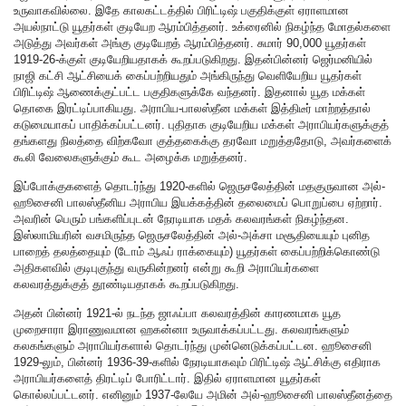
உருவாகவில்லை. இதே காலகட்டத்தில் பிரிட்டிஷ் பகுதிக்குள் ஏராளமான
அயல்நாட்டு யூதர்கள் குடியேற ஆரம்பித்தனர். உக்ரைனில் நிகழ்ந்த மோதல்களை
அடுத்து அவர்கள் அங்கு குடியேறத் ஆரம்பித்தனர். சுமார் 90,000 யூதர்கள்
1919-26-க்குள் குடியேறியதாகக் கூறப்படுகிறது. இதன்பின்னர் ஜெர்மனியில்
நாஜி கட்சி ஆட்சியைக் கைப்பற்றியதும் அங்கிருந்து வெளியேறிய யூதர்கள்
பிரிட்டிஷ் ஆணைக்குட்பட்ட பகுதிகளுக்கே வந்தனர். இதனால் யூத மக்கள்
தொகை இரட்டிப்பாகியது. அராபிய-பாலஸ்தீன மக்கள் இத்திடீர் மாற்றத்தால்
கடுமையாகப் பாதிக்கப்பட்டனர். புதிதாக குடியேறிய மக்கள் அராபியர்களுக்குத்
தங்களது நிலத்தை விற்கவோ குத்தகைக்கு தரவோ மறுத்ததோடு, அவர்களைக்
கூலி வேலைகளுக்கும் கூட அழைக்க மறுத்தனர்.
இப்போக்குகளைத் தொடர்ந்து 1920-களில் ஜெருசலேத்தின் மதகுருவான அல்-
ஹூசைனி பாலஸ்தீனிய அராபிய இயக்கத்தின் தலைமைப் பொறுப்பை ஏற்றார்.
அவரின் பெரும் பங்களிப்புடன் நேரடியாக மதக் கலவரங்கள் நிகழ்ந்தன.
இஸ்லாமியரின் வசமிருந்த ஜெருசலேத்தின் அல்-அக்சா மசூதியையும் புனித
பாறைத் தலத்தையும் (டோம் ஆஃப் ராக்கையும்) யூதர்கள் கைப்பற்றிக்கொண்டு
அதிகளவில் குடிபுகுந்து வருகின்றனர் என்று கூறி அராபியர்களை
கலவரத்துக்குத் தூண்டியதாகக் கூறப்படுகிறது.
அதன் பின்னர் 1921-ல் நடந்த ஜாஃப்பா கலவரத்தின் காரணமாக யூத
முறைசாரா இராணுவமான ஹகன்னா உருவாக்கப்பட்டது. கலவரங்களும்
கலகங்களும் அராபியர்களால் தொடர்ந்து முன்னெடுக்கப்பட்டன. ஹூசைனி
1929-லும், பின்னர் 1936-39-களில் நேரடியாகவும் பிரிட்டிஷ் ஆட்சிக்கு எதிராக
அராபியர்களைத் திரட்டிப் போரிட்டார். இதில் ஏராளமான யூதர்கள்
கொல்லப்பட்டனர். எனினும் 1937-லேயே அமின் அல்-ஹூசைனி பாலஸ்தீனத்தை