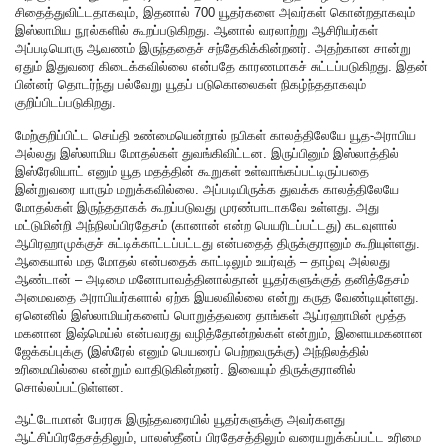
சிதைத்துவிட்டதாகவும், இதனால் 700 யூதர்களை அவர்கள் கொன்றதாகவும்
இஸ்லாமிய நூல்களில் கூறப்படுகிறது. ஆனால் வரலாற்று ஆசிரியர்கள்
அப்படியொரு ஆவணம் இருந்ததைச் சந்தேகிக்கின்றனர். அதற்கான சான்று
ஏதும் இதுவரை கிடைக்கவில்லை என்பதே காரணமாகச் சுட்டப்படுகிறது. இதன்
பின்னர் தொடர்ந்து பல்வேறு யூதப் படுகொலைகள் நிகழ்ந்ததாகவும்
குறிப்பிடப்படுகிறது.
மேற்குறிப்பிட்ட செய்தி உண்மையென்றால் நபிகள் காலத்திலேயே யூத-அராபிய
அல்லது இஸ்லாமிய மோதல்கள் துவங்கிவிட்டன. இருப்பினும் இஸ்லாத்தில்
இஸ்ரேலியாட் எனும் யூத மதத்தின் கூறுகள் உள்வாங்கப்பட்டிருப்பதை
இன்றுவரை யாரும் மறுக்கவில்லை. அப்படியிருக்க துவக்க காலத்திலேயே
மோதல்கள் இருந்ததாகக் கூறப்படுவது முரண்பாடாகவே உள்ளது. அது
மட்டுமின்றி அந்நிலப்பிரதேசம் (கானான் என்ற பெயரிடப்பட்டது) கடவுளால்
ஆபிரஹாமுக்குச் சுட்டிக்காட்டப்பட்டது என்பதைத் திருக்குரானும் கூறியுள்ளது.
ஆகையால் மத மோதல் என்பதைக் காட்டிலும் உயர்வுத் – தாழ்வு அல்லது
ஆண்டான் – அடிமை மனோபாவத்தினால்தான் யூதர்களுக்குத் தனித்தேசம்
அமைவதை அராபியர்களால் ஏற்க இயலவில்லை என்று கருத வேண்டியுள்ளது.
ஏனெனில் இஸ்லாமியர்களைப் பொறுத்தவரை தாங்கள் ஆப்ரஹாமின் மூத்த
மகனான இஷ்மெய்ல் என்பவரது வழித்தோன்றல்கள் என்றும், இளையமகனான
ஜேக்கப்புக்கு (இஸ்ரேல் எனும் பெயரைப் பெற்றவருக்கு) அந்நிலத்தில்
உரிமையில்லை என்றும் வாதிடுகின்றனர். இவையும் திருக்குரானில்
சொல்லப்பட்டுள்ளன.
ஆட்டோமான் பேரரசு இருந்தவரையில் யூதர்களுக்கு அவர்களது
ஆட்சிப்பிரதேசத்திலும், பாலஸ்தீனப் பிரதேசத்திலும் வரையறுக்கப்பட்ட உரிமை