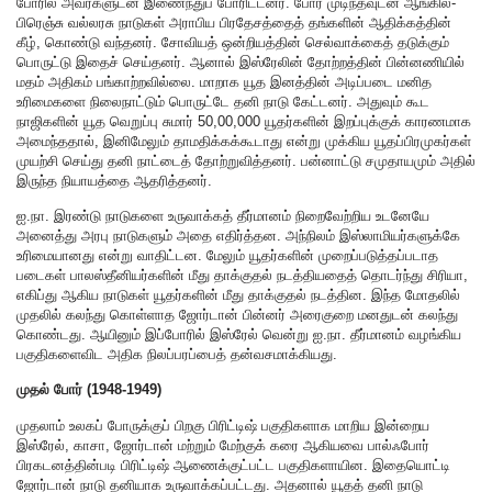
போரில் அவர்களுடன் இணைந்துப் போரிட்டனர். போர் முடிந்தவுடன் ஆங்கில-
பிரெஞ்சு வல்லரசு நாடுகள் அராபிய பிரதேசத்தைத் தங்களின் ஆதிக்கத்தின்
கீழ், கொண்டு வந்தனர். சோவியத் ஒன்றியத்தின் செல்வாக்கைத் தடுக்கும்
பொருட்டு இதைச் செய்தனர். ஆனால் இஸ்ரேலின் தோற்றத்தின் பின்னணியில்
மதம் அதிகம் பங்காற்றவில்லை. மாறாக யூத இனத்தின் அடிப்படை மனித
உரிமைகளை நிலைநாட்டும் பொருட்டே தனி நாடு கேட்டனர். அதுவும் கூட
நாஜிகளின் யூத வெறுப்பு சுமார் 50,00,000 யூதர்களின் இறப்புக்குக் காரணமாக
அமைந்ததால், இனிமேலும் தாமதிக்கக்கூடாது என்று முக்கிய யூதப்பிரமுகர்கள்
முயற்சி செய்து தனி நாட்டைத் தோற்றுவித்தனர். பன்னாட்டு சமுதாயமும் அதில்
இருந்த நியாயத்தை ஆதரித்தனர்.
ஐ.நா. இரண்டு நாடுகளை உருவாக்கத் தீர்மானம் நிறைவேற்றிய உடனேயே
அனைத்து அரபு நாடுகளும் அதை எதிர்த்தன. அந்நிலம் இஸ்லாமியர்களுக்கே
உரிமையானது என்று வாதிட்டன. மேலும் யூதர்களின் முறைப்படுத்தப்படாத
படைகள் பாலஸ்தீனியர்களின் மீது தாக்குதல் நடத்தியதைத் தொடர்ந்து சிரியா,
எகிப்து ஆகிய நாடுகள் யூதர்களின் மீது தாக்குதல் நடத்தின. இந்த மோதலில்
முதலில் கலந்து கொள்ளாத ஜோர்டான் பின்னர் அரைகுறை மனதுடன் கலந்து
கொண்டது. ஆயினும் இப்போரில் இஸ்ரேல் வென்று ஐ.நா. தீர்மானம் வழங்கிய
பகுதிகளைவிட அதிக நிலப்பரப்பைத் தன்வசமாக்கியது.
முதல் போர் (1948-1949)
முதலாம் உலகப் போருக்குப் பிறகு பிரிட்டிஷ் பகுதிகளாக மாறிய இன்றைய
இஸ்ரேல், காசா, ஜோர்டான் மற்றும் மேற்குக் கரை ஆகியவை பால்ஃபோர்
பிரகடனத்தின்படி பிரிட்டிஷ் ஆணைக்குட்பட்ட பகுதிகளாயின. இதையொட்டி
ஜோர்டான் நாடு தனியாக உருவாக்கப்பட்டது. அதனால் யூதத் தனி நாடு