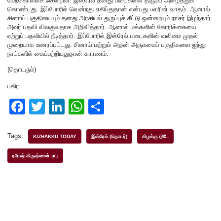
மேற்கொள்ளச் சென்றன. இஸ்ரேல் தனது படைகளை திரும்ப அழைத்துக்
கொண்டது. இப்போரில் வென்றது எகிப்துதான் என்பது பலரின் வாதம். ஆனால்
சினாய் பகுதியையும் தனது அரசியல் துருப்புச் சீட்டு ஒன்றையும் நாசர் இழந்தார்.
அவர் பதவி விலகுவதாக அறிவித்தார். ஆனால் மக்களின் கோரிக்கையை
ஏற்றுப் பதவியில் நீடித்தார். இப்போரில் இஸ்ரேல் படைகளின் வலிமை முதல்
முறையாக உணரப்பட்டது. சினாய் மற்றும் அதன் அருகமைப் பகுதிகளை ஐந்து
நாட்களில் கைப்பற்றியதுதான் காரணம்.
(தொடரும்)
பகிர:
F
T
Li
W
S
a
wi
n
h
h
c
tt
k
at
ar
Tags:
KIZHAKKU TODAY
இஸ்ரேல் (தொடர்)
கிழக்கு டுடே
e
er
e
s
e
ரமேஷ் கிருஷ்ணன் பாபு
b
dI
A
o
n
p
o
p
k