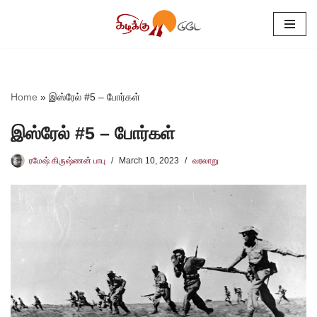
Skip
to
content
Home
»
இஸ்ரேல் #5 – போர்கள்
இஸ்ரேல் #5 – போர்கள்
ரமேஷ் கிருஷ்ணன் பாபு
March 10, 2023
வரலாறு