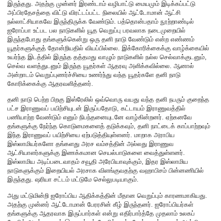
இருந்தது. அதற்கு முன்னர் இரண்டாம் வழிபாட்டு மையமும் இடிக்கப்பட்டு
அப்பிரதேசத்தை விட்டு விரட்டப்பட்ட நிலையில் ஆட்டோமான் ஆட்சி
நல்லாட்சியாகவே இருந்திருக்க வேண்டும். பத்தொன்பதாம் நூற்றாண்டில்
ஐரோப்பா உட்பட பல நாடுகளில் யூத வெறுப்பு பரவலாக நடைமுறையில்
இருந்தபோது தங்களுக்கென்று ஒரு தனி நாடு வேண்டும் என்ற எண்ணம்
யூதர்களுக்குத் தோன்றியதில் வியப்பில்லை. இக்கோரிக்கைக்கு வாழ்க்கையில்
உயர்ந்த இடத்தில் இருந்த தத்தமது வாழும் நாடுகளில் நல்ல செல்வாக்குடனும்,
செல்வ வளத்துடனும் இருந்த யூதர்கள் ஆதரவு அளிக்கவில்லை. ஆனால்
அன்றாடம் வெறுப்புணர்ச்சியை உணர்ந்து வந்த யூதர்களே தனி நாடு
கோரிக்கைக்கு ஆதரவளித்தனர்.
தனி நாடு பெற்ற பிறகு இஸ்ரேலில் ஒவ்வொரு வயது வந்த தனி நபரும் குறைந்த
பட்ச இராணுவப் பயிற்சியுடன் இருப்பதோடு, கட்டாயம் இராணுவத்தில்
பணியாற்ற வேண்டும் எனும் நிபந்தனையுடனே வாழ்கின்றனர். ஏற்கனவே
தங்களுக்கு நேர்ந்த கொடுமைகளைத் தடுக்கவும், தனி நாட்டைக் காப்பாற்றவும்
இந்த இராணுவப் பயிற்சியை ஏற்படுத்தியுள்ளனர். மாறாக அராபிய
இஸ்லாமியர்களோ தங்களது அரச வம்சத்தின் அல்லது இராணுவ
ஆட்சியாளர்களுக்கு இணக்கமான செயல்பாடுகளை வைத்துள்ளனர்.
இஸ்லாமிய அடிப்படைவாதம் சவூதி அரேபியாவுக்கும், இதர இஸ்லாமிய
நாடுகளுக்கும் இறையியல் அரசாக விளங்குவதற்கு வஹாபிசம் பின்னணியில்
இருந்தது. ஷரியா சட்டம் மட்டுமே செல்லுபடியாகும்.
அது மட்டுமின்றி ஐரோப்பிய ஆதிக்கத்தின் மீதான வெறுப்பும் காரணமாகியது.
அதற்கு முன்னர் ஆட்டோமான் பேரரசின் கீழ் இருந்தனர். ஐரோப்பியர்கள்
தங்களுக்கு ஆதரவாக இருப்பார்கள் என்று எதிர்பார்த்தே முதலாம் உலகப்