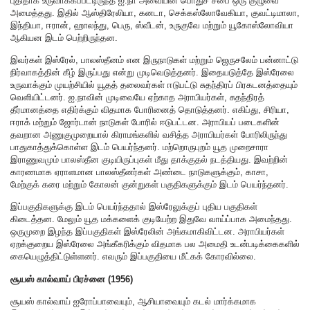
புதிதாக உருவாக்கப்பட்டிருந்த ஐ.நா அவையின் பொதுச் சபை ஒரு குழுவை
அமைத்தது. இதில் ஆஸ்திரேலியா, கனடா, செக்கஸ்லோவேகியா, குவட்டிமாலா,
இந்தியா, ஈரான், ஹாலந்து, பெரு, ஸ்வீடன், உருகுவே மற்றும் யூகோஸ்லோவியா
ஆகியன இடம் பெற்றிருந்தன.
இவர்கள் இஸ்ரேல், பாலஸ்தீனம் என இருநாடுகள் மற்றும் ஜெருசலேம் பன்னாட்டு
நிர்வாகத்தின் கீழ் இருப்பது என்று முடிவெடுத்தனர். இதையடுத்தே இஸ்ரேலை
உருவாக்கும் முயற்சியில் யூதத் தலைவர்கள் ஈடுபட்டு சுதந்திரப் பிரகடனத்தையும்
வெளியிட்டனர். ஐ.நாவின் முடிவையே ஏற்காத அராபியர்கள், சுதந்திரத்
தீர்மானத்தை எதிர்க்கும் விதமாக போரினைத் தொடுத்தனர். எகிப்து, சிரியா,
ஈராக் மற்றும் ஜோர்டான் நாடுகள் போரில் ஈடுபட்டன. அராபியப் படைகளின்
தவறான அணுகுமுறையால் கிராமங்களில் வசித்த அராபியர்கள் போரிலிருந்து
பாதுகாத்துக்கொள்ள இடம் பெயர்ந்தனர். மற்றொருபுறம் யூத முறைசாரா
இராணுவமும் பாலஸ்தீன குடியிருப்புகள் மீது தாக்குதல் நடத்தியது. இவற்றின்
காரணமாக ஏராளமான பாலஸ்தீனர்கள் அண்டை நாடுகளுக்கும், காசா,
மேற்குக் கரை மற்றும் கோலன் குன்றுகள் பகுதிகளுக்கும் இடம் பெயர்ந்தனர்.
இப்பகுதிகளுக்கு இடம் பெயர்ந்ததால் இஸ்ரேலுக்குப் புதிய பகுதிகள்
கிடைத்தன. மேலும் யூத மக்களைக் குடியேற்ற இதுவே வாய்ப்பாக அமைந்தது.
ஒருமுறை இழந்த இப்பகுதிகள் இஸ்ரேலின் அங்கமாகிவிட்டன. அராபியர்கள்
ஏறக்குறைய இஸ்ரேலை அங்கீகரிக்கும் விதமாக பல அமைதி உடன்படிக்கைகளில்
கையெழுத்திட்டுள்ளனர். எவரும் இப்பகுதியை மீட்கக் கோரவில்லை.
சூயஸ் கால்வாய் பிரச்னை (1956)
சூயஸ் கால்வாய் ஐரோப்பாவையும், ஆசியாவையும் கடல் மார்க்கமாக