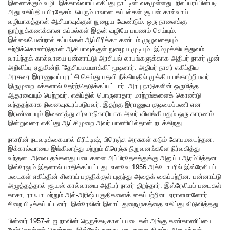
இணைக்கும் வழி. இக்கால்வாய் எகிப்து நாட்டின் வசமுள்ளது. நிலப்பரப்பின்படி
அது எகிப்திய பிரதேசம். பெரும்பாலான கப்பல்கள் சூயஸ் கால்வாய்
வழியாகத்தான் ஆசியாவுக்குள் நுழைய வேண்டும். ஒரு நாளைக்கு
நூற்றுக்கணக்கான கப்பல்கள் இதன் வழியே பயணம் செய்யும்.
இல்லையென்றால் கப்பல்கள் ஆப்பிரிக்கா கண்டம் முழுவதையும்
சுற்றிக்கொண்டுதான் ஆசியாவுக்குள் நுழைய முடியும். இம்முக்கியத்துவம்
வாய்ந்தக் கால்வாயை பன்னாட்டு அரசியல் லாபங்களுக்காக அதிபர் நாசர் முன்
அறிவிப்பு ஏதுமின்றி ”தேசியமயமாக்கி” மூடினார். அதிபர் நாசர் எகிப்திய
அரசரை இராணுவப் புரட்சி செய்து பதவி நீக்கியதில் முக்கிய பங்காற்றியவர்.
இருமுறை மக்களால் தேர்ந்தெடுக்கப்பட்டார். அரபு நாடுகளின் ஒருமித்த
ஆதரவையும் பெற்றவர். எகிப்தில் பொருளாதார மாற்றங்களைக் கொண்டு
வந்ததற்காக நினைவுகூரப்படுபவர். இதற்கு இராணுவ-குடிமைப்பணி என
இரண்டையும் இணைத்து சர்வாதிகாரியாக அவர் விளங்கியதும் ஒரு காரணம்.
இன்றுவரை எகிப்து ஆட்சிமுறை அவர் பாணியில்தான் நடக்கிறது.
நாசரின் நடவடிக்கையால் பிரிட்டிஷ், பிரெஞ்சு அரசுகள் கடும் கோபமடைந்தன.
இக்கால்வாயை இங்கிலாந்து மற்றும் பிரெஞ்சு நிறுவனங்களே நிர்வகித்து
வந்தன. அவை தங்களது படைகளை அப்பிரதேசத்துக்கு அனுப்ப ஆரம்பித்தன.
இஸ்ரேலும் இதனால் பாதிக்கப்பட்டது. எனவே 1956 அக்டோபரில் இஸ்ரேலியப்
படைகள் எகிப்தின் சினாய் பகுதிக்குள் புகுந்து அதைக் கைப்பற்றின. பன்னாட்டு
அழுத்தத்தால் சூயஸ் கால்வாயை அதிபர் நாசர் திறந்தார். இஸ்ரேலியப் படைகள்
காசா, ராஃபா மற்றும் அல்-அரிஷ் பகுதிகளைக் கைப்பற்றின. ஏராளமானோர்
சிறை பிடிக்கப்பட்டனர். இஸ்ரேலின் இலாட் துறைமுகத்தை எகிப்து விடுவித்தது.
பின்னர் 1957-ல் ஐ.நாவின் நெருக்கடிகாலப் படைகள் அங்கு கண்காணிப்பை