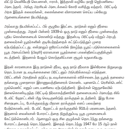
விட்டு வெளியேறி லெபனான், ஈராக், இத்தாலி வழியே நாஜி ஜெர்மனியை
அடைந்தார். அங்கு அரசியல் அடைக்கலம் கோரி வசித்து வந்தார். பிரிட்டிஷ்
அரசு இந்தக் கலவரங்கள், கலகங்களை விசாரணை செய்ய பல்வேறு
ஆணையங்களை நியமித்தது.
அவ்வாறு நியமிக்கப்பட்ட பீல் குழுவே இரட்டை நாடுகள் எனும் தீர்வை
முன்வைத்தது. அதன் பின்னர் 1939-ல் ஒரு நாடு எனும் தீர்வை முன்வைத்த
புதிய கொள்கையைக் கொண்டு வந்தது. இதன்படி பிரிட்டிஷ் மற்றும் அரபுத்
தலைவர்கள் யூதர்களின் குடியேற்றத்தைக் கட்டுப்படுத்தும் முறை
ஏற்படுத்தப்பட்டது. என்றாலும் ஐரோப்பாவில் நிகழ்ந்த யூதப் படுகொலைகளால்
யூத அமைப்பினர் (யிஷூ) ஏராளமான யூதர்களை பாலஸ்தீனப்பகுதிக்குள்
கடத்தினர். இதனால் மேலும் கொந்தளிப்பான சூழல் உருவாகியது.
இதன் காரணமாக இரு நாடுகள் தீர்வு, ஒரு நாடு தீர்வாக இஸ்ரேலை நிறுவுவது
தொடர்பான நடவடிக்கைகளை பிரிட்டனும் அமெரிக்காவும் எடுத்தன.
பிரிட்டனின் அகதிகள் தடுப்பு நடவடிக்கைகளால் எரிச்சலடைந்த யூதத் தலைமை
தங்களது முறைசாரா இராணுவத்தினரைக் கொண்ட யுனைடெட் ரெசிஸ்டெண்ட்
மூவ்மெண்ட் எனும் படையணியை ஏற்படுத்தினர். இவர்கள் ஜெருசலேமில்
நிலைகொண்டிருந்த பிரிட்டிஷ் நிர்வாகத்தினரின் தலைமையகம் அமைந்த கிங்
டேவிட் ஹோட்டலின் மீது வெடிகுண்டுத் தாக்குதல் நடத்தினர். இது போல
சிறையுடைப்பு, போக்குவரத்து மீதான தாக்குதல் எனப் பலவற்றை
மேற்கொண்டனர். டேவிட் ஹோட்டல் தாக்குதலில் 91பேர் மரணமடைந்தனர்.
இதனால் வைஸ்மான் போராட்டத்தை நிறுத்தும்படி யூத முகமையைக்
கேட்டுக்கொண்டார். ஆனாலும் ஒரு சில குழுக்கள் தொடர்ந்து தங்களது
போராட்டத்தைத் தொடர்ந்தனர். இதைத் தொடர்ந்து 1947 மே 15 ஆம் நாள்