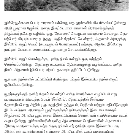
இஸ்ரேலுக்கான பெயர் காரணம் பல்வேறு மத நூல்களில் விவரிக்கப்பட்டுள்ளது.
ஆதி யூதரான ஜேக்கப் தனது இருப்பிடமான கானான் பிரதேசத்துக்குத்
திரும்பவந்தபோது வழியில் ஒரு ”தேவதை” அவருடன் மல்யுத்தம் செய்தது; அந்த
மற்போர் விடியும் வரை நடந்தது; அதில் ஜேக்கப் வென்றார்; அதனால் அவருக்கு
இஸ்ரேல் எனும் பெயர் (கடவுளுடன் போராடியவர்) வந்தது. அதுவே இப்போது
நாட்டின் பெயராக வைக்கப்பட்டது என்று சொல்லப்படுகிறது.
இஸ்ரேல் எனும் சொல்லுக்கு, புனித நிலம் என்றும் ஒரு அர்த்தம்
சொல்லப்படுகிறது. அதாவது கடவுளால் ஆபிரஹாமுக்கு வழங்கப்பட்ட புனித
நிலம். அதனால் இப்பெயர் ஏற்பட்டதாகவும் குறிப்பிடப்படுகிறது.
யூத மத நூல்களில் மட்டுமின்றி கிறிஸ்துவ மற்றும் இஸ்லாமிய நூல்களிலும்
குறிப்பிடப்படுகிறது.
யூதர்களுக்குத் தனித் தேசம் வேண்டும் என்ற கோரிக்கை எழும்பியபோது
உடனடியாகக் கிடைத்த பெயர் ‘இஸ்ரேல்’. பிற்காலத்தில் இஸ்லாம்
தோன்றியபோது அதில் யூத மதத்தின் தத்துவம், நெறிகள் மற்றும் மதிப்பீடுகளும்
இடம் பெற்றன. ஆனாலும் யூதர்களுக்கும் நபிகளுக்கும் இடையே மோதல்
இருந்தன; அராபிய யூதர்களை இஸ்லாமியர்கள் கொன்றனர் என்றெல்லாம் கூடக்
கூறப்படுகிறது. இஸ்லாமியரின் புனித ஆவணமான மெதினாவின் அரசமைப்பு
(இதை மெதினாவுக்கு வந்த பிறகு நபிகள் ஏற்படுத்தியதாக இஸ்லாமிய மத
அறிஞர்கள் கூறுகின்றனர்) என்பதை அராபியாவின் யூதப் பழங்குடியினர்